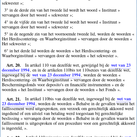
sekwester »;
3° in de derde zin van het tweede lid wordt het woord « Instituut »
vervangen door het woord « sekwester »;
4° in de vijfde zin van het tweede lid wordt het woord « Instituut »
vervangen door het woord « sekwester »;
5° in de negende zin van het voornoemde tweede lid, worden de woorden «
Het Herdiscontering- en Waarborginstituut » vervangen door de woorden «
Het sekwester »;
6° in het derde lid worden de woorden « het Herdiscontering- en
Waarborginstituut » vervangen door de woorden « het sekwester ».
Art. 20.
wet van 23
In artikel 110 van dezelfde wet, gewijzigd bij de
december 1994
, en in de artikelen 110bis tot 110sexies van dezelfde wet,
wet van 23 december 1994
ingevoegd bij de
, worden de woorden «
Herdiscontering- en Waarborginstituut » vervangen door de woorden «
Beschermingsfonds voor deposito's en financiële instrumenten » en de
woorden « het Instituut » vervangen door de woorden « het Fonds ».
Art. 21.
wet van
In artikel 110bis van dezelfde wet, ingevoegd bij de
23 december 1994
, worden de woorden « Behalve in de gevallen waarin het
faillissement werd uitgesproken, een verzoek om gerechtelijk akkoord werd
ingediend of een uitstel van betaling werd toegestaan bij gerechtelijke
beslissing » vervangen door de woorden « Behalve in de gevallen waarin het
faillissement is uitgesproken of een procedure voor een gerechtelijk akkoord
is ingesteld, ».