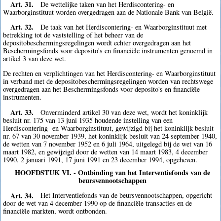
Art. 31.
De wettelijke taken van het Herdiscontering- en
Waarborginstituut worden overgedragen aan de Nationale Bank van België.
Art. 32.
De taak van het Herdiscontering- en Waarborginstituut met
betrekking tot de vaststelling of het beheer van de
depositobeschermingsregelingen wordt echter overgedragen aan het
Beschermingsfonds voor deposito's en financiële instrumenten genoemd in
artikel 3 van deze wet.
De rechten en verplichtingen van het Herdiscontering- en Waarborginstituut
in verband met de depositobeschermingsregelingen worden van rechtswege
overgedragen aan het Beschermingsfonds voor deposito's en financiële
instrumenten.
Art. 33.
Onverminderd artikel 30 van deze wet, wordt het koninklijk
besluit nr. 175 van 13 juni 1935 houdende instelling van een
Herdiscontering- en Waarborginstituut, gewijzigd bij het koninklijk besluit
nr. 67 van 30 november 1939, het koninklijk besluit van 24 september 1940,
de wetten van 7 november 1952 en 6 juli 1964, uitgelegd bij de wet van 16
maart 1982, en gewijzigd door de wetten van 14 maart 1983, 4 december
1990, 2 januari 1991, 17 juni 1991 en 23 december 1994, opgeheven.
HOOFDSTUK VI. - Ontbinding van het Interventiefonds van de
beursvennootschappen
Art. 34.
Het Interventiefonds van de beursvennootschappen, opgericht
door de wet van 4 december 1990 op de financiële transacties en de
financiële markten, wordt ontbonden.