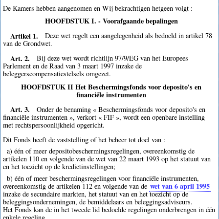
De Kamers hebben aangenomen en Wij bekrachtigen hetgeen volgt :
HOOFDSTUK I. - Voorafgaande bepalingen
Artikel 1.
Deze wet regelt een aangelegenheid als bedoeld in artikel 78
van de Grondwet.
Art. 2.
Bij deze wet wordt richtlijn 97/9/EG van het Europees
Parlement en de Raad van 3 maart 1997 inzake de
beleggerscompensatiestelsels omgezet.
HOOFDSTUK II Het Beschermingsfonds voor deposito's en
financiële instrumenten
Art. 3.
Onder de benaming « Beschermingsfonds voor deposito's en
financiële instrumenten », verkort « FIF », wordt een openbare instelling
met rechtspersoonlijkheid opgericht.
Dit Fonds heeft de vaststelling of het beheer tot doel van :
a) één of meer depositobeschermingsregelingen, overeenkomstig de
artikelen 110 en volgende van de wet van 22 maart 1993 op het statuut van
en het toezicht op de kredietinstellingen;
b) één of meer beschermingsregelingen voor financiële instrumenten,
wet van 6 april 1995
overeenkomstig de artikelen 112 en volgende van de
inzake de secundaire markten, het statuut van en het toezicht op de
beleggingsondernemingen, de bemiddelaars en beleggingsadviseurs.
Het Fonds kan de in het tweede lid bedoelde regelingen onderbrengen in één
enkele regeling.