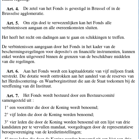
Art. 4.
De zetel van het Fonds is gevestigd in Brussel of in de
Brusselse agglomeratie.
Art. 5.
Om zijn doel te verwezenlijken kan het Fonds alle
verbintenissen aangaan en alle overeenkomsten sluiten.
Het heeft het recht om dadingen aan te gaan en schikkingen te treffen.
De verbintenissen aangegaan door het Fonds in het kader van de
beschermingsregelingen voor deposito's en financiële instrumenten, kunnen
enkel worden uitgevoerd binnen de grenzen van de beschikbare middelen
van die regelingen.
Art. 6.
Aan het Fonds wordt een kapitaaldotatie van vijf miljoen frank
verstrekt. Die dotatie wordt onttrokken aan het aandeel van de reserves van
het Herdiscontering- en Waarborginstituut die aan de Staat toekomen bij de
vereffening van dit Instituut.
Art. 7.
Het Fonds wordt bestuurd door een Bestuurscomité
samengesteld uit :
1° een voorzitter die door de Koning wordt benoemd;
2° vijf leden die door de Koning worden benoemd;
3° vier leden die door de Koning worden benoemd uit een lijst van drie
kandidaten per te vervullen mandaat, voorgedragen door de representatieve
beroepsvereniging van de kredietinstellingen;
4° twee leden die door de Koning worden benoemd uit een lijst van drie