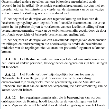
Onverminderd andere gevallen van een bijzondere meerderheid zoals
bedoeld in het in artikel 16 vermelde organisatiereglement, worden met een
meerderheid van ten minste drie vierde van de stemmen van de aanwezige
leden evenwel besluiten genomen in verband met :
1° het beginsel en de wijze van een tegemoetkoming ten laste van de
beschermingsregeling voor deposito's en financiële instrumenten, die ertoe
strekt het in gebreke blijven te voorkomen van een kredietinstelling of een
beleggingsonderneming waarvan de verbintenissen zijn gedekt door de door
het Fonds opgerichte of beheerde beschermingsregeling(en);
2° het beginsel en de wijze van een aanvullende bijdrage van deelnemende
instellingen en ondernemingen die noodzakelijk is omdat de beschikbare
middelen van de regelingen niet volstaan om preventief tegemoet te kunnen
komen.
Art. 10.
Het Bestuurscomité kan aan zijn leden of aan ambtenaren van
het Fonds of andere personen, bevoegdheden delegeren om zijn beslissingen
uit te voeren.
Art. 11.
Het Fonds vertrouwt zijn dagelijks bestuur toe aan de
Nationale Bank van België, op de voorwaarden die bij onderlinge
overeenkomst zijn vastgesteld, met de goedkeuring van de Minister van
Financiën. Het staat aan de Bank een vergoeding toe naar verhouding van de
kosten voor dit beheer.
Art. 12.
Een regeringscommissaris, die is benoemd en kan worden
ontslagen door de Koning, houdt toezicht op de verrichtingen van het
Fonds. Zijn wedde wordt betaald door de Staat en gedragen door het Fonds.