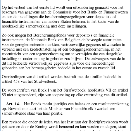
Op het verbod van het eerste lid wordt een uitzondering gemaakt voor het
bezorgen van gegevens aan de Commissie voor het Bank- en Financiewezen
en aan de instellingen die beschermingsregelingen voor deposito's of
financiële instrumenten van andere Staten beheren, in het kader van de
noodzakelijke samenwerking met deze instellingen.
Zo ook mogen het Beschermingsfonds voor deposito's en financiële
instrumenten, de Nationale Bank van België en de bevoegde autoriteiten
voor de gereglementeerde markten, vertrouwelijke gegevens uitwisselen in
verband met een kredietinstelling of een beleggingsonderneming, in het
vooruitzicht van een tegemoetkoming om te vermijden dat een dergelijke
instelling of onderneming in gebreke zou blijven. De ontvangers van de in
dit lid bedoelde vertrouwelijke gegevens zijn voor die mededelingen
gebonden aan het beroepsgeheim bedoeld in het eerste en tweede lid.
Overtredingen van dit artikel worden bestraft met de straffen bedoeld in
artikel 458 van het Strafwetboek.
De voorschriften van Boek I van het Strafwetboek, hoofdstuk VII en artikel
85 niet uitgezonderd, zijn van toepassing op elke overtreding van dit artikel.
Art. 14.
Het Fonds maakt jaarlijks een balans en een resultatenrekening
op. Bovendien stuurt het de Minister van Financiën elk kwartaal een
samenvattende staat van haar positie.
Een revisor die onder de leden van het Instituut der Bedrijfsrevisoren wordt
gekozen en door de Koning wordt benoemd en kan worden ontslagen, staat