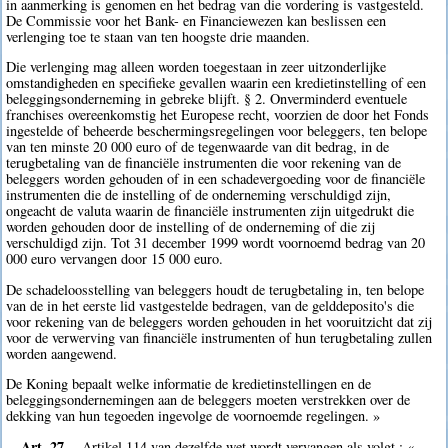
in aanmerking is genomen en het bedrag van die vordering is vastgesteld.
De Commissie voor het Bank- en Financiewezen kan beslissen een
verlenging toe te staan van ten hoogste drie maanden.
Die verlenging mag alleen worden toegestaan in zeer uitzonderlijke
omstandigheden en specifieke gevallen waarin een kredietinstelling of een
beleggingsonderneming in gebreke blijft. § 2. Onverminderd eventuele
franchises overeenkomstig het Europese recht, voorzien de door het Fonds
ingestelde of beheerde beschermingsregelingen voor beleggers, ten belope
van ten minste 20 000 euro of de tegenwaarde van dit bedrag, in de
terugbetaling van de financiële instrumenten die voor rekening van de
beleggers worden gehouden of in een schadevergoeding voor de financiële
instrumenten die de instelling of de onderneming verschuldigd zijn,
ongeacht de valuta waarin de financiële instrumenten zijn uitgedrukt die
worden gehouden door de instelling of de onderneming of die zij
verschuldigd zijn. Tot 31 december 1999 wordt voornoemd bedrag van 20
000 euro vervangen door 15 000 euro.
De schadeloosstelling van beleggers houdt de terugbetaling in, ten belope
van de in het eerste lid vastgestelde bedragen, van de gelddeposito's die
voor rekening van de beleggers worden gehouden in het vooruitzicht dat zij
voor de verwerving van financiële instrumenten of hun terugbetaling zullen
worden aangewend.
De Koning bepaalt welke informatie de kredietinstellingen en de
beleggingsondernemingen aan de beleggers moeten verstrekken over de
dekking van hun tegoeden ingevolge de voornoemde regelingen. »
Art. 27.
Artikel 114 van dezelfde wet wordt vervangen als volgt : «