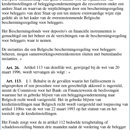
kredietinstellingen of beleggingsondernemingen die ressorteren onder een
andere Staat en waarvan de verplichtingen door een beschermingsregeling
voor beleggers van deze Staat op een ten minste evenwaardige wijze zijn
gedekt als in het kader van de overeenstemmende Belgische
beschermingsregeling voor beleggers.
Het Beschermingsfonds voor deposito's en financiële instrumenten is
gemachtigd om het beheer en de verrichtingen van de beschermingsregeling
voor beleggers waar te nemen.
De instanties die een Belgische beschermingsregeling voor beleggers
beheren, mogen samenwerkingsovereenkomsten sluiten met buitenlandse
instanties. »
Art. 26.
Artikel 113 van dezelfde wet, gewijzigd bij de wet van 20
maart 1996, wordt vervangen als volgt : «
Art. 113.
§ 1. Behalve in de gevallen waarin het faillissement is
uitgesproken of een procedure voor een gerechtelijk akkoord is ingesteld,
neemt de Commissie voor het Bank- en Financiewezen de beslissingen
waarmee het in gebreke blijven van een beleggingsonderneming naar
Belgisch recht wordt vastgesteld. Het in gebreke blijven van
kredietinstellingen naar Belgisch recht wordt vastgesteld met toepassing van
artikel 110bis van de wet van 22 maart 1993 op het statuut van en het
toezicht op de kredietinstellingen.
Het Fonds zorgt voor de in artikel 112 bedoelde terugbetaling of
schadeloosstelling binnen drie maanden nadat de vordering van de belegger