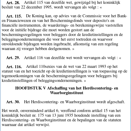
Art. 28.
Artikel 115 van dezelfde wet, gewijzigd bij het koninklijk
besluit van 22 december 1995, wordt vervangen als volgt : «
Art. 115.
De Koning kan, op advies van de Commissie voor het Bank-
en Financiewezen en van het Beschermingsfonds voor deposito's en
financiële instrumenten, de waarderings- en berekeningswijze vaststellen
voor de initiële bijdrage die moet worden gestort aan de
beschermingsregelingen voor beleggers door de kredietinstellingen en de
beleggingsondernemingen die voor het eerst toetreden en waarvoor
onvoldoende bijdragen worden ingebracht, afkomstig van een regeling
waaraan zij vroeger hebben deelgenomen. »
Art. 29.
Artikel 116 van dezelfde wet wordt vervangen als volgt : «
Art. 116.
Artikel 110sexies van de wet van 22 maart 1993 op het
statuut van en het toezicht op de kredietinstellingen is van toepassing op de
tegemoetkomingen van de beschermingsregelingen voor beleggers bij
kredietinstellingen of beleggingsondernemingen. »
HOOFDSTUK V Afschaffing van het Herdiscontering- en
Waarborginstituut
Art. 30.
Het Herdiscontering- en Waarborginstituut wordt afgeschaft.
Het wordt, onverminderd artikel 6, vereffend conform artikel 15 van het
koninklijk besluit nr. 175 van 13 juni 1935 houdende instelling van een
Herdiscontering- en Waarborginstituut en de bepalingen van de statuten
waarnaar dat artikel verwijst.