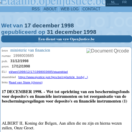
^
-
NL
FR
RSS
ABOUT
WEB LOG
CONTACT
Wet van
17
december
1998
gepubliceerd op
31
december
1998
Een dienst van vzw OpenJustice.be
ministerie van financien
bron
1998003685
numac
31/12/1998
pub.
17/12/1998
prom.
ELI
eli/wet/1998/12/17/1998003685/staatsblad
staatsblad
https://www.ejustice.just.fgov.be/cgi/article_body(...)
links
Raad van State (chrono)
17 DECEMBER 1998. - Wet tot oprichting van een beschermingsfonds
voor deposito's en financiële instrumenten en tot reorganisatie van de
beschermingsregelingen voor deposito's en financiële instrumenten (1)
ALBERT II, Koning der Belgen, Aan allen die nu zijn en hierna wezen
zullen, Onze Groet.