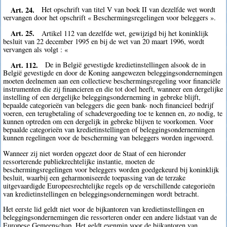
Art. 24.
Het opschrift van titel V van boek II van dezelfde wet wordt
vervangen door het opschrift « Beschermingsregelingen voor beleggers ».
Art. 25.
Artikel 112 van dezelfde wet, gewijzigd bij het koninklijk
besluit van 22 december 1995 en bij de wet van 20 maart 1996, wordt
vervangen als volgt : «
Art. 112.
De in België gevestigde kredietinstellingen alsook de in
België gevestigde en door de Koning aangewezen beleggingsondernemingen
moeten deelnemen aan een collectieve beschermingsregeling voor financiële
instrumenten die zij financieren en die tot doel heeft, wanneer een dergelijke
instelling of een dergelijke beleggingsonderneming in gebreke blijft,
bepaalde categorieën van beleggers die geen bank- noch financieel bedrijf
voeren, een terugbetaling of schadevergoeding toe te kennen en, zo nodig, te
kunnen optreden om een dergelijk in gebreke blijven te voorkomen. Voor
bepaalde categorieën van kredietinstellingen of beleggingsondernemingen
kunnen regelingen voor de bescherming van beleggers worden ingevoerd.
Wanneer zij niet worden opgezet door de Staat of een hieronder
ressorterende publiekrechtelijke instantie, moeten de
beschermingsregelingen voor beleggers worden goedgekeurd bij koninklijk
besluit, waarbij een geharmoniseerde toepassing van de terzake
uitgevaardigde Europeesrechtelijke regels op de verschillende categorieën
van kredietinstellingen en beleggingsondernemingen wordt betracht.
Het eerste lid geldt niet voor de bijkantoren van kredietinstellingen en
beleggingsondernemingen die ressorteren onder een andere lidstaat van de
Europese Gemeenschap. Het geldt evenmin voor de bijkantoren van