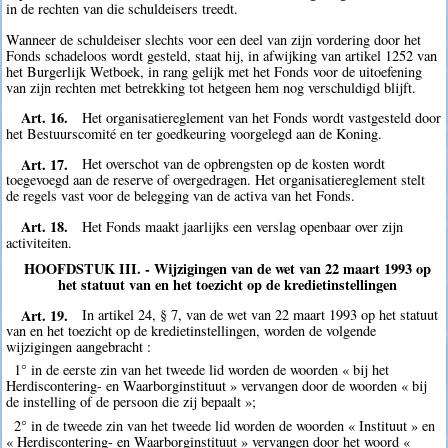
in de rechten van die schuldeisers treedt.
Wanneer de schuldeiser slechts voor een deel van zijn vordering door het
Fonds schadeloos wordt gesteld, staat hij, in afwijking van artikel 1252 van
het Burgerlijk Wetboek, in rang gelijk met het Fonds voor de uitoefening
van zijn rechten met betrekking tot hetgeen hem nog verschuldigd blijft.
Art. 16.
Het organisatiereglement van het Fonds wordt vastgesteld door
het Bestuurscomité en ter goedkeuring voorgelegd aan de Koning.
Art. 17.
Het overschot van de opbrengsten op de kosten wordt
toegevoegd aan de reserve of overgedragen. Het organisatiereglement stelt
de regels vast voor de belegging van de activa van het Fonds.
Art. 18.
Het Fonds maakt jaarlijks een verslag openbaar over zijn
activiteiten.
HOOFDSTUK III. - Wijzigingen van de wet van 22 maart 1993 op
het statuut van en het toezicht op de kredietinstellingen
Art. 19.
In artikel 24, § 7, van de wet van 22 maart 1993 op het statuut
van en het toezicht op de kredietinstellingen, worden de volgende
wijzigingen aangebracht :
1° in de eerste zin van het tweede lid worden de woorden « bij het
Herdiscontering- en Waarborginstituut » vervangen door de woorden « bij
de instelling of de persoon die zij bepaalt »;
2° in de tweede zin van het tweede lid worden de woorden « Instituut » en
« Herdiscontering- en Waarborginstituut » vervangen door het woord «