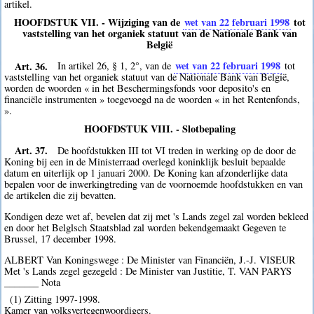
artikel.
HOOFDSTUK VII. - Wijziging van de
wet van 22 februari 1998
tot
vaststelling van het organiek statuut van de Nationale Bank van
België
Art. 36.
wet van 22 februari 1998
In artikel 26, § 1, 2°, van de
tot
vaststelling van het organiek statuut van de Nationale Bank van België,
worden de woorden « in het Beschermingsfonds voor deposito's en
financiële instrumenten » toegevoegd na de woorden « in het Rentenfonds,
».
HOOFDSTUK VIII. - Slotbepaling
Art. 37.
De hoofdstukken III tot VI treden in werking op de door de
Koning bij een in de Ministerraad overlegd koninklijk besluit bepaalde
datum en uiterlijk op 1 januari 2000. De Koning kan afzonderlijke data
bepalen voor de inwerkingtreding van de voornoemde hoofdstukken en van
de artikelen die zij bevatten.
Kondigen deze wet af, bevelen dat zij met 's Lands zegel zal worden bekleed
en door het Belglsch Staatsblad zal worden bekendgemaakt Gegeven te
Brussel, 17 december 1998.
ALBERT Van Koningswege : De Minister van Financiën, J.-J. VISEUR
Met 's Lands zegel gezegeld : De Minister van Justitie, T. VAN PARYS
_______ Nota
(1) Zitting 1997-1998.
Kamer van volksvertegenwoordigers.