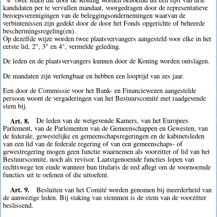
kandidaten per te vervullen mandaat, voorgedragen door de representatieve
beroepsverenigingen van de beleggingsondernemingen waarvan de
verbintenissen zijn gedekt door de door het Fonds opgerichte of beheerde
beschermingsregeling(en).
Op dezelfde wijze worden twee plaatsvervangers aangesteld voor elke in het
eerste lid, 2°, 3° en 4°, vermelde geleding.
De leden en de plaatsvervangers kunnen door de Koning worden ontslagen.
De mandaten zijn verlengbaar en hebben een looptijd van zes jaar.
Een door de Commissie voor het Bank- en Financiewezen aangestelde
persoon woont de vergaderingen van het Bestuurscomité met raadgevende
stem bij.
Art. 8.
De leden van de wetgevende Kamers, van het Europees
Parlement, van de Parlementen van de Gemeenschappen en Gewesten, van
de federale, gewestelijke en gemeenschapsregeringen en de kabinetsleden
van een lid van de federale regering of van een gemeenschaps- of
gewestregering mogen geen functie waarnemen als voorzitter of lid van het
Bestuurscomité, noch als revisor. Laatstgenoemde functies lopen van
rechtswege ten einde wanneer hun titularis de eed aflegt om de voornoemde
functies uit te oefenen of die uitoefent.
Art. 9.
Besluiten van het Comité worden genomen bij meerderheid van
de aanwezige leden. Bij staking van stemmen is de stem van de voorzitter
beslissend.