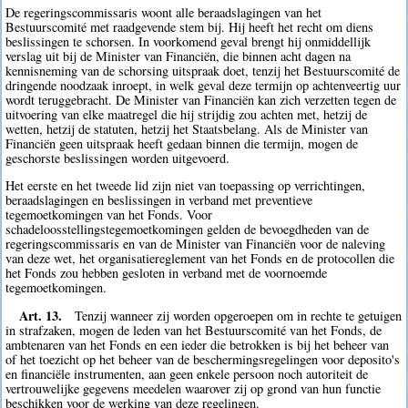
De regeringscommissaris woont alle beraadslagingen van het
Bestuurscomité met raadgevende stem bij. Hij heeft het recht om diens
beslissingen te schorsen. In voorkomend geval brengt hij onmiddellijk
verslag uit bij de Minister van Financiën, die binnen acht dagen na
kennisneming van de schorsing uitspraak doet, tenzij het Bestuurscomité de
dringende noodzaak inroept, in welk geval deze termijn op achtenveertig uur
wordt teruggebracht. De Minister van Financiën kan zich verzetten tegen de
uitvoering van elke maatregel die hij strijdig zou achten met, hetzij de
wetten, hetzij de statuten, hetzij het Staatsbelang. Als de Minister van
Financiën geen uitspraak heeft gedaan binnen die termijn, mogen de
geschorste beslissingen worden uitgevoerd.
Het eerste en het tweede lid zijn niet van toepassing op verrichtingen,
beraadslagingen en beslissingen in verband met preventieve
tegemoetkomingen van het Fonds. Voor
schadeloosstellingstegemoetkomingen gelden de bevoegdheden van de
regeringscommissaris en van de Minister van Financiën voor de naleving
van deze wet, het organisatiereglement van het Fonds en de protocollen die
het Fonds zou hebben gesloten in verband met de voornoemde
tegemoetkomingen.
Art. 13.
Tenzij wanneer zij worden opgeroepen om in rechte te getuigen
in strafzaken, mogen de leden van het Bestuurscomité van het Fonds, de
ambtenaren van het Fonds en een ieder die betrokken is bij het beheer van
of het toezicht op het beheer van de beschermingsregelingen voor deposito's
en financiële instrumenten, aan geen enkele persoon noch autoriteit de
vertrouwelijke gegevens meedelen waarover zij op grond van hun functie
beschikken voor de werking van deze regelingen.