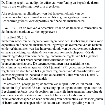
De Koning regelt, zo nodig, de wijze van vereffening en bepaalt de datum
waarop die vereffening moet zijn afgesloten.
Alle rechten en verplichtingen van het Interventiefonds van de
beursvennootschappen worden van rechtswege overgedragen aan het
Beschermingsfonds voor deposito's en financiële instrumenten.
Art. 35.
In de wet van 4 december 1990 op de financiële transacties en
de financiële markten worden opgeheven :
1° artikel 60, § 1;
niettemin gebeuren de tegemoetkomingen door het Beschermingsfonds voor
deposito's en financiële instrumenten ingevolge de overname van de rechten
en de verbintenissen van het Interventiefonds van de beursvennootschappen
en naar aanleiding van deficiënties van beursvennootschappen vóór de
inwerkingtreding van deze bepaling, conform de regels van het algemeen
reglement van het voornoemde Interventiefonds van de
beursvennootschappen. De tegemoetkomingen naar aanleiding van
deficiënties van wisselagenten vóór l januari 1991 gebeuren conform de
regels van de statuten en het algemeen reglement van de Waarborgkas van
de wisselagenten als bedoeld in het oude artikel 71bis van boek I, titel V,
van het Wetboek van Koophandel;
2° artikel 62, gewijzigd bij de wetten van 6 april 1995 en 20 maart 1996;
niettemin blijft artikel 62 van toepassing op de tegemoetkomingen door het
Beschermingsfonds voor deposito's en financiële instrumenten ingevolge de
overname van de verbintenissen van het Interventiefonds van de
beursvennootschappen en naar aanleiding van deficiënties van wisselagenten
of beursvennootschappen vóór de datum van inwerkingtreding van dit