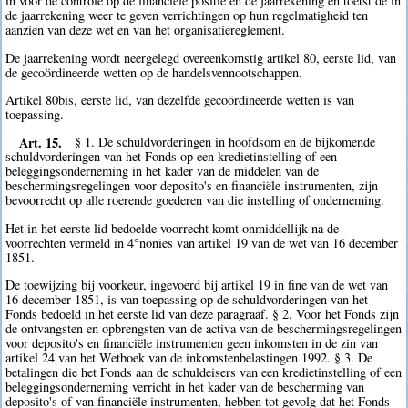
in voor de controle op de financiële positie en de jaarrekening en toetst de in
de jaarrekening weer te geven verrichtingen op hun regelmatigheid ten
aanzien van deze wet en van het organisatiereglement.
De jaarrekening wordt neergelegd overeenkomstig artikel 80, eerste lid, van
de gecoördineerde wetten op de handelsvennootschappen.
Artikel 80bis, eerste lid, van dezelfde gecoördineerde wetten is van
toepassing.
Art. 15.
§ 1. De schuldvorderingen in hoofdsom en de bijkomende
schuldvorderingen van het Fonds op een kredietinstelling of een
beleggingsonderneming in het kader van de middelen van de
beschermingsregelingen voor deposito's en financiële instrumenten, zijn
bevoorrecht op alle roerende goederen van die instelling of onderneming.
Het in het eerste lid bedoelde voorrecht komt onmiddellijk na de
voorrechten vermeld in 4°nonies van artikel 19 van de wet van 16 december
1851.
De toewijzing bij voorkeur, ingevoerd bij artikel 19 in fine van de wet van
16 december 1851, is van toepassing op de schuldvorderingen van het
Fonds bedoeld in het eerste lid van deze paragraaf. § 2. Voor het Fonds zijn
de ontvangsten en opbrengsten van de activa van de beschermingsregelingen
voor deposito's en financiële instrumenten geen inkomsten in de zin van
artikel 24 van het Wetboek van de inkomstenbelastingen 1992. § 3. De
betalingen die het Fonds aan de schuldeisers van een kredietinstelling of een
beleggingsonderneming verricht in het kader van de bescherming van
deposito's of van financiële instrumenten, hebben tot gevolg dat het Fonds