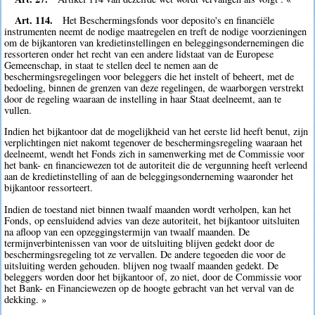
Art. 114.
Het Beschermingsfonds voor deposito's en financiële
instrumenten neemt de nodige maatregelen en treft de nodige voorzieningen
om de bijkantoren van kredietinstellingen en beleggingsondernemingen die
ressorteren onder het recht van een andere lidstaat van de Europese
Gemeenschap, in staat te stellen deel te nemen aan de
beschermingsregelingen voor beleggers die het instelt of beheert, met de
bedoeling, binnen de grenzen van deze regelingen, de waarborgen verstrekt
door de regeling waaraan de instelling in haar Staat deelneemt, aan te
vullen.
Indien het bijkantoor dat de mogelijkheid van het eerste lid heeft benut, zijn
verplichtingen niet nakomt tegenover de beschermingsregeling waaraan het
deelneemt, wendt het Fonds zich in samenwerking met de Commissie voor
het bank- en financiewezen tot de autoriteit die de vergunning heeft verleend
aan de kredietinstelling of aan de beleggingsonderneming waaronder het
bijkantoor ressorteert.
Indien de toestand niet binnen twaalf maanden wordt verholpen, kan het
Fonds, op eensluidend advies van deze autoriteit, het bijkantoor uitsluiten
na afloop van een opzeggingstermijn van twaalf maanden. De
termijnverbintenissen van voor de uitsluiting blijven gedekt door de
beschermingsregeling tot ze vervallen. De andere tegoeden die voor de
uitsluiting werden gehouden. blijven nog twaalf maanden gedekt. De
beleggers worden door het bijkantoor of, zo niet, door de Commissie voor
het Bank- en Financiewezen op de hoogte gebracht van het verval van de
dekking. »