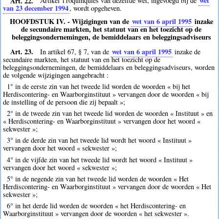
Art. 22.
wet
Artikel 110quinquies van dezelfde wet, ingevoegd bij de
van 23 december 1994
, wordt opgeheven.
HOOFDSTUK IV. - Wijzigingen van de
wet van 6 april 1995
inzake
de secundaire markten, het statuut van en het toezicht op de
beleggingsondernemingen, de bemiddelaars en beleggingsadviseurs
Art. 23.
wet van 6 april 1995
In artikel 67, § 7, van de
inzake de
secundaire markten, het statuut van en het toezicht op de
beleggingsondernemingen, de bemiddelaars en beleggingsadviseurs, worden
de volgende wijzigingen aangebracht :
1° in de eerste zin van het tweede lid worden de woorden « bij het
Herdiscontering- en Waarborginstituut » vervangen door de woorden « bij
de instelling of de persoon die zij bepaalt »;
2° in de tweede zin van het tweede lid worden de woorden « Instituut » en
« Herdiscontering- en Waarborginstituut » vervangen door het woord «
sekwester »;
3° in de derde zin van het tweede lid wordt het woord « Instituut »
vervangen door het woord « sekwester »;
4° in de vijfde zin van het tweede lid wordt het woord « Instituut »
vervangen door het woord « sekwester »;
5° in de negende zin van het tweede lid worden de woorden « Het
Herdiscontering- en Waarborginstituut » vervangen door de woorden « Het
sekwester »;
6° in het derde lid worden de woorden « het Herdiscontering- en
Waarborginstituut » vervangen door de woorden « het sekwester ».