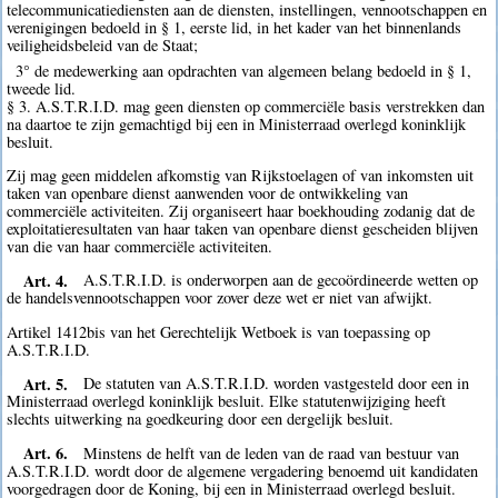
telecommunicatiediensten aan de diensten, instellingen, vennootschappen en
verenigingen bedoeld in § 1, eerste lid, in het kader van het binnenlands
veiligheidsbeleid van de Staat;
3° de medewerking aan opdrachten van algemeen belang bedoeld in § 1,
tweede lid.
§ 3. A.S.T.R.I.D. mag geen diensten op commerciële basis verstrekken dan
na daartoe te zijn gemachtigd bij een in Ministerraad overlegd koninklijk
besluit.
Zij mag geen middelen afkomstig van Rijkstoelagen of van inkomsten uit
taken van openbare dienst aanwenden voor de ontwikkeling van
commerciële activiteiten. Zij organiseert haar boekhouding zodanig dat de
exploitatieresultaten van haar taken van openbare dienst gescheiden blijven
van die van haar commerciële activiteiten.
Art. 4.
A.S.T.R.I.D. is onderworpen aan de gecoördineerde wetten op
de handelsvennootschappen voor zover deze wet er niet van afwijkt.
Artikel 1412bis van het Gerechtelijk Wetboek is van toepassing op
A.S.T.R.I.D.
Art. 5.
De statuten van A.S.T.R.I.D. worden vastgesteld door een in
Ministerraad overlegd koninklijk besluit. Elke statutenwijziging heeft
slechts uitwerking na goedkeuring door een dergelijk besluit.
Art. 6.
Minstens de helft van de leden van de raad van bestuur van
A.S.T.R.I.D. wordt door de algemene vergadering benoemd uit kandidaten
voorgedragen door de Koning, bij een in Ministerraad overlegd besluit.