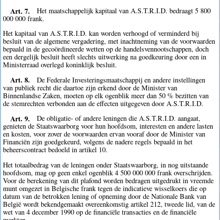
Art. 7.
Het maatschappelijk kapitaal van A.S.T.R.I.D. bedraagt 5 800
000 000 frank.
Het kapitaal van A.S.T.R.I.D. kan worden verhoogd of verminderd bij
besluit van de algemene vergadering, met inachtneming van de voorwaarden
bepaald in de gecoördineerde wetten op de handelsvennootschappen, doch
een dergelijk besluit heeft slechts uitwerking na goedkeuring door een in
Ministerraad overlegd koninklijk besluit.
Art. 8.
De Federale Investeringsmaatschappij en andere instellingen
van publiek recht die daartoe zijn erkend door de Minister van
Binnenlandse Zaken, moeten op elk ogenblik meer dan 50 % bezitten van
de stemrechten verbonden aan de effecten uitgegeven door A.S.T.R.I.D.
Art. 9.
De obligatie- of andere leningen die A.S.T.R.I.D. aangaat,
genieten de Staatswaarborg voor hun hoofdsom, interesten en andere lasten
en kosten, voor zover de voorwaarden ervan vooraf door de Minister van
Financiën zijn goedgekeurd, volgens de nadere regels bepaald in het
beheerscontract bedoeld in artikel 10.
Het totaalbedrag van de leningen onder Staatswaarborg, in nog uitstaande
hoofdsom, mag op geen enkel ogenblik 4 500 000 000 frank overschrijden.
Voor de berekening van dit plafond worden bedragen uitgedrukt in vreemde
munt omgezet in Belgische frank tegen de indicatieve wisselkoers die op
datum van de betrokken lening of opneming door de Nationale Bank van
België wordt bekendgemaakt overeenkomstig artikel 212, tweede lid, van de
wet van 4 december 1990 op de financiële transacties en de financiële
markten.