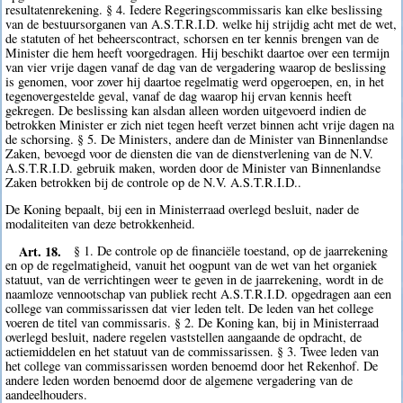
resultatenrekening. § 4. Iedere Regeringscommissaris kan elke beslissing
van de bestuursorganen van A.S.T.R.I.D. welke hij strijdig acht met de wet,
de statuten of het beheerscontract, schorsen en ter kennis brengen van de
Minister die hem heeft voorgedragen. Hij beschikt daartoe over een termijn
van vier vrije dagen vanaf de dag van de vergadering waarop de beslissing
is genomen, voor zover hij daartoe regelmatig werd opgeroepen, en, in het
tegenovergestelde geval, vanaf de dag waarop hij ervan kennis heeft
gekregen. De beslissing kan alsdan alleen worden uitgevoerd indien de
betrokken Minister er zich niet tegen heeft verzet binnen acht vrije dagen na
de schorsing. § 5. De Ministers, andere dan de Minister van Binnenlandse
Zaken, bevoegd voor de diensten die van de dienstverlening van de N.V.
A.S.T.R.I.D. gebruik maken, worden door de Minister van Binnenlandse
Zaken betrokken bij de controle op de N.V. A.S.T.R.I.D..
De Koning bepaalt, bij een in Ministerraad overlegd besluit, nader de
modaliteiten van deze betrokkenheid.
Art. 18.
§ 1. De controle op de financiële toestand, op de jaarrekening
en op de regelmatigheid, vanuit het oogpunt van de wet van het organiek
statuut, van de verrichtingen weer te geven in de jaarrekening, wordt in de
naamloze vennootschap van publiek recht A.S.T.R.I.D. opgedragen aan een
college van commissarissen dat vier leden telt. De leden van het college
voeren de titel van commissaris. § 2. De Koning kan, bij in Ministerraad
overlegd besluit, nadere regelen vaststellen aangaande de opdracht, de
actiemiddelen en het statuut van de commissarissen. § 3. Twee leden van
het college van commissarissen worden benoemd door het Rekenhof. De
andere leden worden benoemd door de algemene vergadering van de
aandeelhouders.