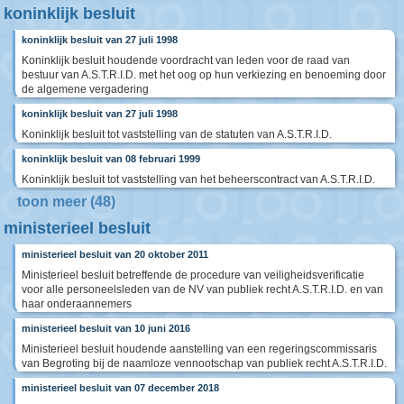
koninklijk besluit
koninklijk besluit van 27 juli 1998
Koninklijk besluit houdende voordracht van leden voor de raad van
bestuur van A.S.T.R.I.D. met het oog op hun verkiezing en benoeming door
de algemene vergadering
koninklijk besluit van 27 juli 1998
Koninklijk besluit tot vaststelling van de statuten van A.S.T.R.I.D.
koninklijk besluit van 08 februari 1999
Koninklijk besluit tot vaststelling van het beheerscontract van A.S.T.R.I.D.
toon meer (48)
ministerieel besluit
ministerieel besluit van 20 oktober 2011
Ministerieel besluit betreffende de procedure van veiligheidsverificatie
voor alle personeelsleden van de NV van publiek recht A.S.T.R.I.D. en van
haar onderaannemers
ministerieel besluit van 10 juni 2016
Ministerieel besluit houdende aanstelling van een regeringscommissaris
van Begroting bij de naamloze vennootschap van publiek recht A.S.T.R.I.D.
ministerieel besluit van 07 december 2018