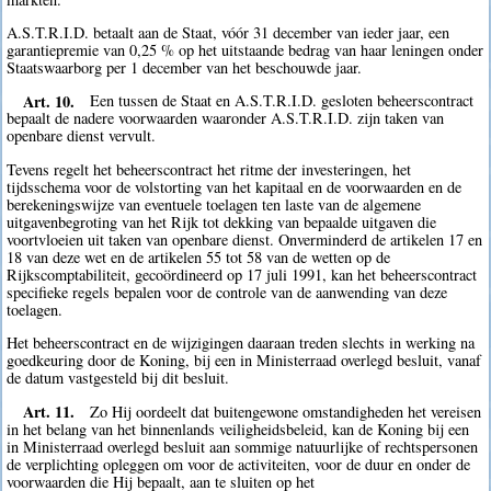
A.S.T.R.I.D. betaalt aan de Staat, vóór 31 december van ieder jaar, een
garantiepremie van 0,25 % op het uitstaande bedrag van haar leningen onder
Staatswaarborg per 1 december van het beschouwde jaar.
Art. 10.
Een tussen de Staat en A.S.T.R.I.D. gesloten beheerscontract
bepaalt de nadere voorwaarden waaronder A.S.T.R.I.D. zijn taken van
openbare dienst vervult.
Tevens regelt het beheerscontract het ritme der investeringen, het
tijdsschema voor de volstorting van het kapitaal en de voorwaarden en de
berekeningswijze van eventuele toelagen ten laste van de algemene
uitgavenbegroting van het Rijk tot dekking van bepaalde uitgaven die
voortvloeien uit taken van openbare dienst. Onverminderd de artikelen 17 en
18 van deze wet en de artikelen 55 tot 58 van de wetten op de
Rijkscomptabiliteit, gecoördineerd op 17 juli 1991, kan het beheerscontract
specifieke regels bepalen voor de controle van de aanwending van deze
toelagen.
Het beheerscontract en de wijzigingen daaraan treden slechts in werking na
goedkeuring door de Koning, bij een in Ministerraad overlegd besluit, vanaf
de datum vastgesteld bij dit besluit.
Art. 11.
Zo Hij oordeelt dat buitengewone omstandigheden het vereisen
in het belang van het binnenlands veiligheidsbeleid, kan de Koning bij een
in Ministerraad overlegd besluit aan sommige natuurlijke of rechtspersonen
de verplichting opleggen om voor de activiteiten, voor de duur en onder de
voorwaarden die Hij bepaalt, aan te sluiten op het