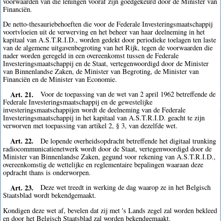
voorwaarden van die leningen vooraf zijn goedgekeurd door de Minister van
Financiën.
De netto-thesauriebehoeften die voor de Federale Investeringsmaatschappij
voortvloeien uit de verwerving en het beheer van haar deelneming in het
kapitaal van A.S.T.R.I.D., worden gedekt door periodieke toelagen ten laste
van de algemene uitgavenbegroting van het Rijk, tegen de voorwaarden die
nader worden geregeld in een overeenkomst tussen de Federale
Investeringsmaatschappij en de Staat, vertegenwoordigd door de Minister
van Binnenlandse Zaken, de Minister van Begroting, de Minister van
Financiën en de Minister van Economie.
Art. 21.
Voor de toepassing van de wet van 2 april 1962 betreffende de
Federale Investeringsmaatschappij en de gewestelijke
investeringsmaatschappijen wordt de deelneming van de Federale
Investeringsmaatschappij in het kapitaal van A.S.T.R.I.D. geacht te zijn
verworven met toepassing van artikel 2, § 3, van dezelfde wet.
Art. 22.
De lopende overheidsopdracht betreffende het digitaal trunking
radiocommunicatienetwerk wordt door de Staat, vertegenwoordigd door de
Minister van Binnenlandse Zaken, gegund voor rekening van A.S.T.R.I.D.,
overeenkomstig de wettelijke en reglementaire bepalingen waaraan deze
opdracht thans is onderworpen.
Art. 23.
Deze wet treedt in werking de dag waarop ze in het Belgisch
Staatsblad wordt bekendgemaakt.
Kondigen deze wet af, bevelen dat zij met 's Lands zegel zal worden bekleed
en door het Belgisch Staatsblad zal worden bekendgemaakt.