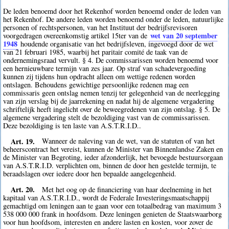
De leden benoemd door het Rekenhof worden benoemd onder de leden van
het Rekenhof. De andere leden worden benoemd onder de leden, natuurlijke
personen of rechtspersonen, van het Instituut der bedrijfsrevisoren
wet van 20 september
voorgedragen overeenkomstig artikel 15ter van de
1948
houdende organisatie van het bedrijfsleven, ingevoegd door de wet
van 21 februari 1985, waarbij het paritair comité de taak van de
ondernemingsraad vervult. § 4. De commissarissen worden benoemd voor
een hernieuwbare termijn van zes jaar. Op straf van schadevergoeding
kunnen zij tijdens hun opdracht alleen om wettige redenen worden
ontslagen. Behoudens gewichtige persoonlijke redenen mag een
commissaris geen ontslag nemen tenzij ter gelegenheid van de neerlegging
van zijn verslag bij de jaarrekening en nadat hij de algemene vergadering
schriftelijk heeft ingelicht over de beweegredenen van zijn ontslag. § 5. De
algemene vergadering stelt de bezoldiging vast van de commissarissen.
Deze bezoldiging is ten laste van A.S.T.R.I.D..
Art. 19.
Wanneer de naleving van de wet, van de statuten of van het
beheerscontract het vereist, kunnen de Minister van Binnenlandse Zaken en
de Minister van Begroting, ieder afzonderlijk, het bevoegde bestuursorgaan
van A.S.T.R.I.D. verplichten om, binnen de door hen gestelde termijn, te
beraadslagen over iedere door hen bepaalde aangelegenheid.
Art. 20.
Met het oog op de financiering van haar deelneming in het
kapitaal van A.S.T.R.I.D., wordt de Federale Investeringsmaatschappij
gemachtigd om leningen aan te gaan voor een totaalbedrag van maximum 3
538 000 000 frank in hoofdsom. Deze leningen genieten de Staatswaarborg
voor hun hoofdsom, interesten en andere lasten en kosten, voor zover de