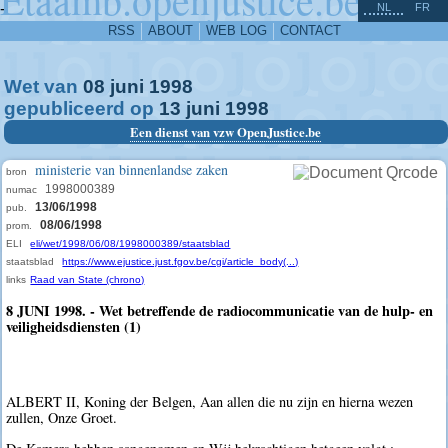
^
-
NL
FR
RSS
ABOUT
WEB LOG
CONTACT
Wet van
08
juni
1998
gepubliceerd op
13
juni
1998
Een dienst van vzw OpenJustice.be
ministerie van binnenlandse zaken
bron
1998000389
numac
13/06/1998
pub.
08/06/1998
prom.
ELI
eli/wet/1998/06/08/1998000389/staatsblad
staatsblad
https://www.ejustice.just.fgov.be/cgi/article_body(...)
links
Raad van State (chrono)
8 JUNI 1998. - Wet betreffende de radiocommunicatie van de hulp- en
veiligheidsdiensten (1)
ALBERT II, Koning der Belgen, Aan allen die nu zijn en hierna wezen
zullen, Onze Groet.