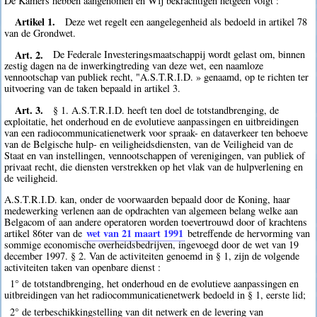
De Kamers hebben aangenomen en Wij bekrachtigen hetgeen volgt :
Artikel 1.
Deze wet regelt een aangelegenheid als bedoeld in artikel 78
van de Grondwet.
Art. 2.
De Federale Investeringsmaatschappij wordt gelast om, binnen
zestig dagen na de inwerkingtreding van deze wet, een naamloze
vennootschap van publiek recht, "A.S.T.R.I.D. » genaamd, op te richten ter
uitvoering van de taken bepaald in artikel 3.
Art. 3.
§ 1. A.S.T.R.I.D. heeft ten doel de totstandbrenging, de
exploitatie, het onderhoud en de evolutieve aanpassingen en uitbreidingen
van een radiocommunicatienetwerk voor spraak- en dataverkeer ten behoeve
van de Belgische hulp- en veiligheidsdiensten, van de Veiligheid van de
Staat en van instellingen, vennootschappen of verenigingen, van publiek of
privaat recht, die diensten verstrekken op het vlak van de hulpverlening en
de veiligheid.
A.S.T.R.I.D. kan, onder de voorwaarden bepaald door de Koning, haar
medewerking verlenen aan de opdrachten van algemeen belang welke aan
Belgacom of aan andere operatoren worden toevertrouwd door of krachtens
wet van 21 maart 1991
artikel 86ter van de
betreffende de hervorming van
sommige economische overheidsbedrijven, ingevoegd door de wet van 19
december 1997. § 2. Van de activiteiten genoemd in § 1, zijn de volgende
activiteiten taken van openbare dienst :
1° de totstandbrenging, het onderhoud en de evolutieve aanpassingen en
uitbreidingen van het radiocommunicatienetwerk bedoeld in § 1, eerste lid;
2° de terbeschikkingstelling van dit netwerk en de levering van