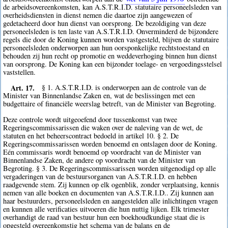
de arbeidsovereenkomsten, kan A.S.T.R.I.D. statutaire personeelsleden van
overheidsdiensten in dienst nemen die daartoe zijn aangewezen of
gedetacheerd door hun dienst van oorsprong. De bezoldiging van deze
personeelsleden is ten laste van A.S.T.R.I.D. Onverminderd de bijzondere
regels die door de Koning kunnen worden vastgesteld, blijven de statutaire
personeelsleden onderworpen aan hun oorsponkelijke rechtstoestand en
behouden zij hun recht op promotie en weddeverhoging binnen hun dienst
van oorsprong. De Koning kan een bijzonder toelage- en vergoedingsstelsel
vaststellen.
Art. 17.
§ 1. A.S.T.R.I.D. is onderworpen aan de controle van de
Minister van Binnenlandse Zaken en, wat de beslissingen met een
budgettaire of financiële weerslag betreft, van de Minister van Begroting.
Deze controle wordt uitgeoefend door tussenkomst van twee
Regeringscommissarissen die waken over de naleving van de wet, de
statuten en het beheerscontract bedoeld in artikel 10. § 2. De
Regeringscommissarissen worden benoemd en ontslagen door de Koning.
Eén commissaris wordt benoemd op voordracht van de Minister van
Binnenlandse Zaken, de andere op voordracht van de Minister van
Begroting. § 3. De Regeringscommissarissen worden uitgenodigd op alle
vergaderingen van de bestuursorganen van A.S.T.R.I.D. en hebben
raadgevende stem. Zij kunnen op elk ogenblik, zonder verplaatsing, kennis
nemen van alle boeken en documenten van A.S.T.R.I.D.. Zij kunnen aan
haar bestuurders, personeelsleden en aangestelden alle inlichtingen vragen
en kunnen alle verificaties uitvoeren die hun nuttig lijken. Elk trimester
overhandigt de raad van bestuur hun een boekhoudkundige staat die is
opgesteld overeenkomstig het schema van de balans en de