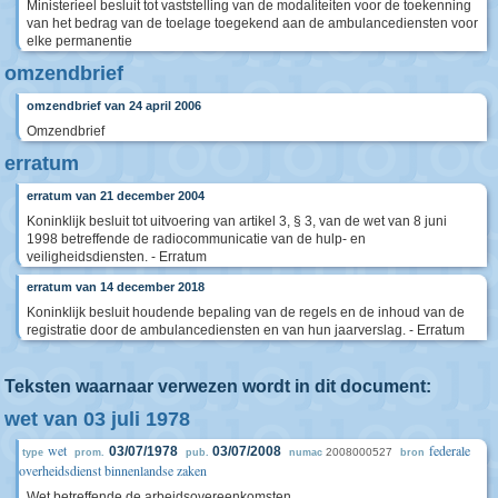
Ministerieel besluit tot vaststelling van de modaliteiten voor de toekenning
van het bedrag van de toelage toegekend aan de ambulancediensten voor
elke permanentie
omzendbrief
omzendbrief van 24 april 2006
Omzendbrief
erratum
erratum van 21 december 2004
Koninklijk besluit tot uitvoering van artikel 3, § 3, van de wet van 8 juni
1998 betreffende de radiocommunicatie van de hulp- en
veiligheidsdiensten. - Erratum
erratum van 14 december 2018
Koninklijk besluit houdende bepaling van de regels en de inhoud van de
registratie door de ambulancediensten en van hun jaarverslag. - Erratum
Teksten waarnaar verwezen wordt in dit document:
wet van 03 juli 1978
wet
federale
03/07/1978
03/07/2008
2008000527
type
prom.
pub.
numac
bron
overheidsdienst binnenlandse zaken
Wet betreffende de arbeidsovereenkomsten