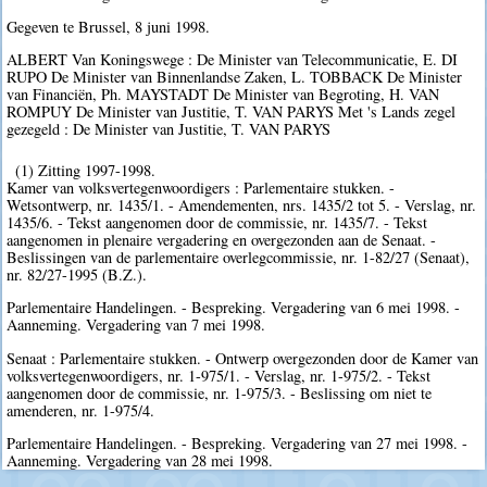
Gegeven te Brussel, 8 juni 1998.
ALBERT Van Koningswege : De Minister van Telecommunicatie, E. DI
RUPO De Minister van Binnenlandse Zaken, L. TOBBACK De Minister
van Financiën, Ph. MAYSTADT De Minister van Begroting, H. VAN
ROMPUY De Minister van Justitie, T. VAN PARYS Met 's Lands zegel
gezegeld : De Minister van Justitie, T. VAN PARYS
(1) Zitting 1997-1998.
Kamer van volksvertegenwoordigers : Parlementaire stukken. -
Wetsontwerp, nr. 1435/1. - Amendementen, nrs. 1435/2 tot 5. - Verslag, nr.
1435/6. - Tekst aangenomen door de commissie, nr. 1435/7. - Tekst
aangenomen in plenaire vergadering en overgezonden aan de Senaat. -
Beslissingen van de parlementaire overlegcommissie, nr. 1-82/27 (Senaat),
nr. 82/27-1995 (B.Z.).
Parlementaire Handelingen. - Bespreking. Vergadering van 6 mei 1998. -
Aanneming. Vergadering van 7 mei 1998.
Senaat : Parlementaire stukken. - Ontwerp overgezonden door de Kamer van
volksvertegenwoordigers, nr. 1-975/1. - Verslag, nr. 1-975/2. - Tekst
aangenomen door de commissie, nr. 1-975/3. - Beslissing om niet te
amenderen, nr. 1-975/4.
Parlementaire Handelingen. - Bespreking. Vergadering van 27 mei 1998. -
Aanneming. Vergadering van 28 mei 1998.