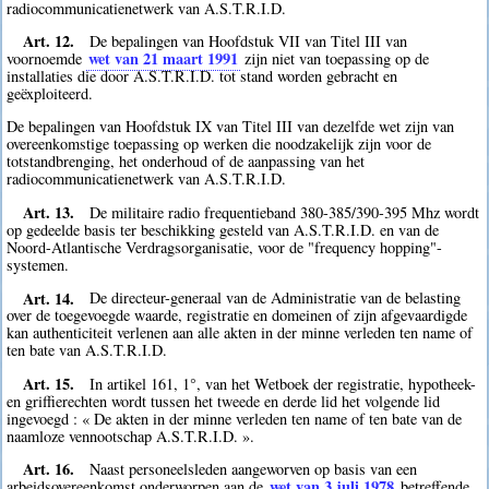
radiocommunicatienetwerk van A.S.T.R.I.D.
Art. 12.
De bepalingen van Hoofdstuk VII van Titel III van
wet van 21 maart 1991
voornoemde
zijn niet van toepassing op de
installaties die door A.S.T.R.I.D. tot stand worden gebracht en
geëxploiteerd.
De bepalingen van Hoofdstuk IX van Titel III van dezelfde wet zijn van
overeenkomstige toepassing op werken die noodzakelijk zijn voor de
totstandbrenging, het onderhoud of de aanpassing van het
radiocommunicatienetwerk van A.S.T.R.I.D.
Art. 13.
De militaire radio frequentieband 380-385/390-395 Mhz wordt
op gedeelde basis ter beschikking gesteld van A.S.T.R.I.D. en van de
Noord-Atlantische Verdragsorganisatie, voor de "frequency hopping"-
systemen.
Art. 14.
De directeur-generaal van de Administratie van de belasting
over de toegevoegde waarde, registratie en domeinen of zijn afgevaardigde
kan authenticiteit verlenen aan alle akten in der minne verleden ten name of
ten bate van A.S.T.R.I.D.
Art. 15.
In artikel 161, 1°, van het Wetboek der registratie, hypotheek-
en griffierechten wordt tussen het tweede en derde lid het volgende lid
ingevoegd : « De akten in der minne verleden ten name of ten bate van de
naamloze vennootschap A.S.T.R.I.D. ».
Art. 16.
Naast personeelsleden aangeworven op basis van een
wet van 3 juli 1978
arbeidsovereenkomst onderworpen aan de
betreffende