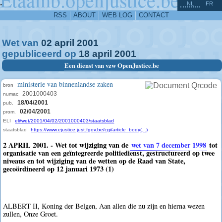
^
-
NL
FR
RSS
ABOUT
WEB LOG
CONTACT
Wet van
02
april
2001
gepubliceerd op
18
april
2001
Een dienst van vzw OpenJustice.be
ministerie van binnenlandse zaken
bron
2001000403
numac
18/04/2001
pub.
02/04/2001
prom.
ELI
eli/wet/2001/04/02/2001000403/staatsblad
staatsblad
https://www.ejustice.just.fgov.be/cgi/article_body(...)
2 APRIL 2001. - Wet tot wijziging van de
wet van 7 december 1998
tot
organisatie van een geïntegreerde politiedienst, gestructureerd op twee
niveaus en tot wijziging van de wetten op de Raad van State,
gecoördineerd op 12 januari 1973 (1)
ALBERT II, Koning der Belgen, Aan allen die nu zijn en hierna wezen
zullen, Onze Groet.