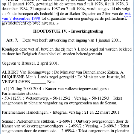
op 12 januari 1973, gewijzigd bij de wetten van 5 juli 1976, 8 juli 1976, 3
december 1984, 21 augustus 1987 en 7 juli 1994, wordt aangevuld als volgt
wet
: « 6° de beroepen als bedoeld bij de artikelen 18quater en 21ter van de
van 7 december 1998
tot organisatie van een geïntegreerde politiedienst,
gestructureerd op twee niveaus. »
HOOFDSTUK IV. - Inwerkingtreding
Art. 7.
Deze wet heeft uitwerking met ingang van 1 januari 2001.
Kondigen deze wet af, bevelen dat zij met 's Lands zegel zal worden bekleed
en door het Belgisch Staatsblad zal worden bekendgemaakt.
Gegeven te Brussel, 2 april 2001.
ALBERT Van Koningswege : De Minister van Binnenlandse Zaken, A.
DUQUESNE Met 's Lands zegel gezegeld : De Minister van Justitie, M.
VERWILGHEN _______ Nota
(1) Zitting 2000-2001 : Kamer van volksvertegenwoordigers :
Parlementaire stukken.
- 50-1125/1 : Wetsontwerp. - 50-1125/2 : Verslag. - 50-1125/3 : Tekst
aangenomen in plenaire vergadering en overgezonden aan de Senaat.
Parlementaire Handelingen. - Integraal verslag : 21 en 22 maart 2001.
Senaat : Parlementaire stukken. - 2-699/1 : Ontwerp overgezonden door de
Kamer van volksvertegenwoordigers. - 2-699/2 : Verslag. - 2-699/3 : Tekst
aangenomen door de commissie. - 2-699/4 : Tekst aangenomen in plenaire