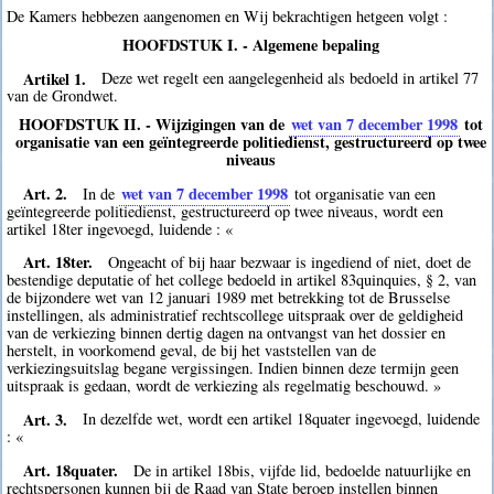
De Kamers hebbezen aangenomen en Wij bekrachtigen hetgeen volgt :
HOOFDSTUK I. - Algemene bepaling
Artikel 1.
Deze wet regelt een aangelegenheid als bedoeld in artikel 77
van de Grondwet.
HOOFDSTUK II. - Wijzigingen van de
wet van 7 december 1998
tot
organisatie van een geïntegreerde politiedienst, gestructureerd op twee
niveaus
Art. 2.
wet van 7 december 1998
In de
tot organisatie van een
geïntegreerde politiedienst, gestructureerd op twee niveaus, wordt een
artikel 18ter ingevoegd, luidende : «
Art. 18ter.
Ongeacht of bij haar bezwaar is ingediend of niet, doet de
bestendige deputatie of het college bedoeld in artikel 83quinquies, § 2, van
de bijzondere wet van 12 januari 1989 met betrekking tot de Brusselse
instellingen, als administratief rechtscollege uitspraak over de geldigheid
van de verkiezing binnen dertig dagen na ontvangst van het dossier en
herstelt, in voorkomend geval, de bij het vaststellen van de
verkiezingsuitslag begane vergissingen. Indien binnen deze termijn geen
uitspraak is gedaan, wordt de verkiezing als regelmatig beschouwd. »
Art. 3.
In dezelfde wet, wordt een artikel 18quater ingevoegd, luidende
: «
Art. 18quater.
De in artikel 18bis, vijfde lid, bedoelde natuurlijke en
rechtspersonen kunnen bij de Raad van State beroep instellen binnen