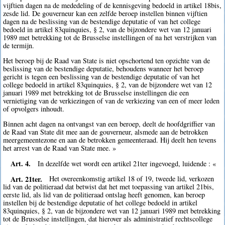
vijftien dagen na de mededeling of de kennisgeving bedoeld in artikel 18bis,
zesde lid. De gouverneur kan een zelfde beroep instellen binnen vijftien
dagen na de beslissing van de bestendige deputatie of van het college
bedoeld in artikel 83quinquies, § 2, van de bijzondere wet van 12 januari
1989 met betrekking tot de Brusselse instellingen of na het verstrijken van
de termijn.
Het beroep bij de Raad van State is niet opschortend ten opzichte van de
beslissing van de bestendige deputatie, behoudens wanneer het beroep
gericht is tegen een beslissing van de bestendige deputatie of van het
college bedoeld in artikel 83quinquies, § 2, van de bijzondere wet van 12
januari 1989 met betrekking tot de Brusselse instellingen die een
vernietiging van de verkiezingen of van de verkiezing van een of meer leden
of opvolgers inhoudt.
Binnen acht dagen na ontvangst van een beroep, deelt de hoofdgriffier van
de Raad van State dit mee aan de gouverneur, alsmede aan de betrokken
meergemeentezone en aan de betrokken gemeenteraad. Hij deelt hen tevens
het arrest van de Raad van State mee. »
Art. 4.
In dezelfde wet wordt een artikel 21ter ingevoegd, luidende : «
Art. 21ter.
Het overeenkomstig artikel 18 of 19, tweede lid, verkozen
lid van de politieraad dat betwist dat het met toepassing van artikel 21bis,
eerste lid, als lid van de politieraad ontslag heeft genomen, kan beroep
instellen bij de bestendige deputatie of het college bedoeld in artikel
83quinquies, § 2, van de bijzondere wet van 12 januari 1989 met betrekking
tot de Brusselse instellingen, dat hierover als administratief rechtscollege