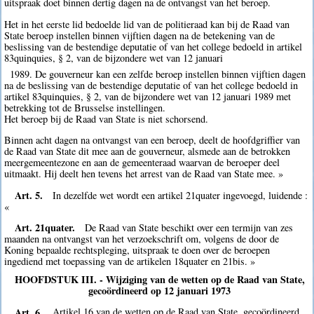
uitspraak doet binnen dertig dagen na de ontvangst van het beroep.
Het in het eerste lid bedoelde lid van de politieraad kan bij de Raad van
State beroep instellen binnen vijftien dagen na de betekening van de
beslissing van de bestendige deputatie of van het college bedoeld in artikel
83quinquies, § 2, van de bijzondere wet van 12 januari
1989. De gouverneur kan een zelfde beroep instellen binnen vijftien dagen
na de beslissing van de bestendige deputatie of van het college bedoeld in
artikel 83quinquies, § 2, van de bijzondere wet van 12 januari 1989 met
betrekking tot de Brusselse instellingen.
Het beroep bij de Raad van State is niet schorsend.
Binnen acht dagen na ontvangst van een beroep, deelt de hoofdgriffier van
de Raad van State dit mee aan de gouverneur, alsmede aan de betrokken
meergemeentezone en aan de gemeenteraad waarvan de beroeper deel
uitmaakt. Hij deelt hen tevens het arrest van de Raad van State mee. »
Art. 5.
In dezelfde wet wordt een artikel 21quater ingevoegd, luidende :
«
Art. 21quater.
De Raad van State beschikt over een termijn van zes
maanden na ontvangst van het verzoekschrift om, volgens de door de
Koning bepaalde rechtspleging, uitspraak te doen over de beroepen
ingediend met toepassing van de artikelen 18quater en 21bis. »
HOOFDSTUK III. - Wijziging van de wetten op de Raad van State,
gecoördineerd op 12 januari 1973
Art. 6.
Artikel 16 van de wetten op de Raad van State, gecoördineerd