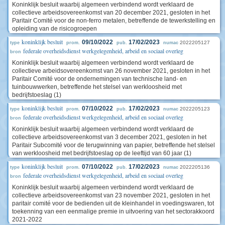
Koninklijk besluit waarbij algemeen verbindend wordt verklaard de
collectieve arbeidsovereenkomst van 20 december 2021, gesloten in het
Paritair Comité voor de non-ferro metalen, betreffende de tewerkstelling en
opleiding van de risicogroepen
koninklijk besluit
09/10/2022
17/02/2023
2022205127
type
prom.
pub.
numac
federale overheidsdienst werkgelegenheid, arbeid en sociaal overleg
bron
Koninklijk besluit waarbij algemeen verbindend wordt verklaard de
collectieve arbeidsovereenkomst van 26 november 2021, gesloten in het
Paritair Comité voor de ondernemingen van technische land- en
tuinbouwwerken, betreffende het stelsel van werkloosheid met
bedrijfstoeslag (1)
koninklijk besluit
07/10/2022
17/02/2023
2022205123
type
prom.
pub.
numac
federale overheidsdienst werkgelegenheid, arbeid en sociaal overleg
bron
Koninklijk besluit waarbij algemeen verbindend wordt verklaard de
collectieve arbeidsovereenkomst van 3 december 2021, gesloten in het
Paritair Subcomité voor de terugwinning van papier, betreffende het stelsel
van werkloosheid met bedrijfstoeslag op de leeftijd van 60 jaar (1)
koninklijk besluit
07/10/2022
17/02/2023
2022205136
type
prom.
pub.
numac
federale overheidsdienst werkgelegenheid, arbeid en sociaal overleg
bron
Koninklijk besluit waarbij algemeen verbindend wordt verklaard de
collectieve arbeidsovereenkomst van 23 november 2021, gesloten in het
paritair comité voor de bedienden uit de kleinhandel in voedingswaren, tot
toekenning van een eenmalige premie in uitvoering van het sectorakkoord
2021-2022