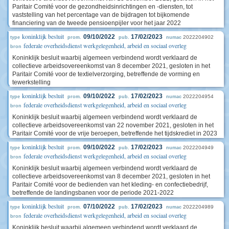
Paritair Comité voor de gezondheidsinrichtingen en -diensten, tot
vaststelling van het percentage van de bijdragen tot bijkomende
financiering van de tweede pensioenpijler voor het jaar 2022
koninklijk besluit
09/10/2022
17/02/2023
2022204902
type
prom.
pub.
numac
federale overheidsdienst werkgelegenheid, arbeid en sociaal overleg
bron
Koninklijk besluit waarbij algemeen verbindend wordt verklaard de
collectieve arbeidsovereenkomst van 8 december 2021, gesloten in het
Paritair Comité voor de textielverzorging, betreffende de vorming en
tewerkstelling
koninklijk besluit
09/10/2022
17/02/2023
2022204954
type
prom.
pub.
numac
federale overheidsdienst werkgelegenheid, arbeid en sociaal overleg
bron
Koninklijk besluit waarbij algemeen verbindend wordt verklaard de
collectieve arbeidsovereenkomst van 22 november 2021, gesloten in het
Paritair Comité voor de vrije beroepen, betreffende het tijdskrediet in 2023
koninklijk besluit
09/10/2022
17/02/2023
2022204949
type
prom.
pub.
numac
federale overheidsdienst werkgelegenheid, arbeid en sociaal overleg
bron
Koninklijk besluit waarbij algemeen verbindend wordt verklaard de
collectieve arbeidsovereenkomst van 8 december 2021, gesloten in het
Paritair Comité voor de bedienden van het kleding- en confectiebedrijf,
betreffende de landingsbanen voor de periode 2021-2022
koninklijk besluit
07/10/2022
17/02/2023
2022204989
type
prom.
pub.
numac
federale overheidsdienst werkgelegenheid, arbeid en sociaal overleg
bron
Koninklijk besluit waarbij algemeen verbindend wordt verklaard de