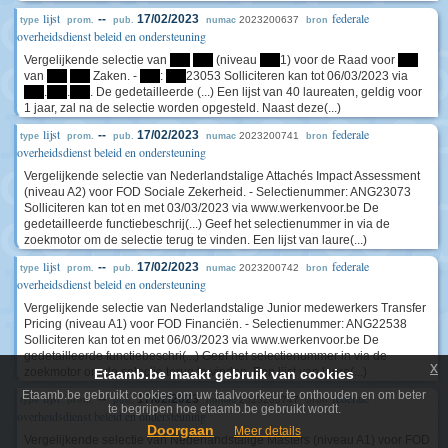
lijst
federale
--
17/02/2023
2023200637
type
prom.
pub.
numac
bron
overheidsdienst beleid en ondersteuning
Vergelijkende selectie van
****
****
(niveau
****
1) voor de Raad voor
****
van
****
****
Zaken. -
****
:
****
23053 Solliciteren kan tot 06/03/2023 via
****
.
****
.
****
. De gedetailleerde (...) Een lijst van 40 laureaten, geldig voor
1 jaar, zal na de selectie worden opgesteld. Naast deze(...)
lijst
federale
--
17/02/2023
2023200741
type
prom.
pub.
numac
bron
overheidsdienst beleid en ondersteuning
Vergelijkende selectie van Nederlandstalige Attachés Impact Assessment
(niveau A2) voor FOD Sociale Zekerheid. - Selectienummer: ANG23073
Solliciteren kan tot en met 03/03/2023 via www.werkenvoor.be De
gedetailleerde functiebeschrij(...) Geef het selectienummer in via de
zoekmotor om de selectie terug te vinden. Een lijst van laure(...)
lijst
federale
--
17/02/2023
2023200742
type
prom.
pub.
numac
bron
overheidsdienst beleid en ondersteuning
Vergelijkende selectie van Nederlandstalige Junior medewerkers Transfer
Pricing (niveau A1) voor FOD Financiën. - Selectienummer: ANG22538
Solliciteren kan tot en met 06/03/2023 via www.werkenvoor.be De
gedetailleerde functiebeschri(...) Geef het selectienummer in via de
x
zoekmotor om de selectie terug te vinden. Een lijst van laure(...)
Etaamb.be maakt gebruik van cookies
Etaamb.be gebruikt cookies om uw taalvoorkeur te onthouden en om beter
lijst
federale
--
17/02/2023
2023200747
type
prom.
pub.
numac
bron
te begrijpen hoe etaamb.be gebruikt wordt.
overheidsdienst beleid en ondersteuning
Doorgaan
Meer details
Vergelijkende selectie van Nederlandstalige Masters (niveau A1) voor FOD