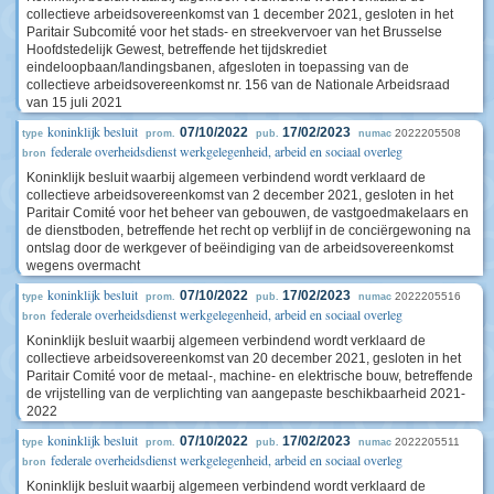
collectieve arbeidsovereenkomst van 1 december 2021, gesloten in het
Paritair Subcomité voor het stads- en streekvervoer van het Brusselse
Hoofdstedelijk Gewest, betreffende het tijdskrediet
eindeloopbaan/landingsbanen, afgesloten in toepassing van de
collectieve arbeidsovereenkomst nr. 156 van de Nationale Arbeidsraad
van 15 juli 2021
koninklijk besluit
07/10/2022
17/02/2023
2022205508
type
prom.
pub.
numac
federale overheidsdienst werkgelegenheid, arbeid en sociaal overleg
bron
Koninklijk besluit waarbij algemeen verbindend wordt verklaard de
collectieve arbeidsovereenkomst van 2 december 2021, gesloten in het
Paritair Comité voor het beheer van gebouwen, de vastgoedmakelaars en
de dienstboden, betreffende het recht op verblijf in de conciërgewoning na
ontslag door de werkgever of beëindiging van de arbeidsovereenkomst
wegens overmacht
koninklijk besluit
07/10/2022
17/02/2023
2022205516
type
prom.
pub.
numac
federale overheidsdienst werkgelegenheid, arbeid en sociaal overleg
bron
Koninklijk besluit waarbij algemeen verbindend wordt verklaard de
collectieve arbeidsovereenkomst van 20 december 2021, gesloten in het
Paritair Comité voor de metaal-, machine- en elektrische bouw, betreffende
de vrijstelling van de verplichting van aangepaste beschikbaarheid 2021-
2022
koninklijk besluit
07/10/2022
17/02/2023
2022205511
type
prom.
pub.
numac
federale overheidsdienst werkgelegenheid, arbeid en sociaal overleg
bron
Koninklijk besluit waarbij algemeen verbindend wordt verklaard de