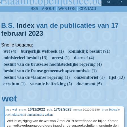
^
-
NL
FR
RSS
ABOUT
WEB LOG
CONTACT
B.S.
Index
van de publicaties van 17
februari
2023
Snelle toegang:
wet (4)
burgerlijk wetboek (1)
koninklijk besluit (71)
ministerieel besluit (13)
arrest (1)
decreet (4)
besluit van de brusselse hoofdstedelijke regering (4)
besluit van de franse gemeenschapscommissie (1)
besluit van de vlaamse regering (1)
omzendbrief (1)
lijst (13)
erratum (1)
vacante bettreking (2)
document (5)
wet
wet
federale
16/11/2022
17/02/2023
2022043186
type
prom.
pub.
numac
bron
overheidsdienst binnenlandse zaken
Wet tot wijziging van de wet van 2 mei 2019 betreffende de bij de Kamer
van volksvertegenwoordigers ingediende verzoekschriften, teneinde de in