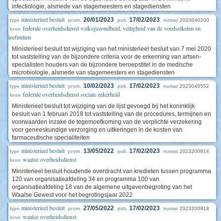
infectiologie, alsmede van stagemeesters en stagediensten
ministerieel besluit
20/01/2023
17/02/2023
2023040200
type
prom.
pub.
numac
federale overheidsdienst volksgezondheid, veiligheid van de voedselketen en
bron
leefmilieu
Ministerieel besluit tot wijziging van het ministerieel besluit van 7 mei 2020
tot vaststelling van de bijzondere criteria voor de erkenning van artsen-
specialisten houders van de bijzondere beroepstitel in de medische
microbiologie, alsmede van stagemeesters en stagediensten
ministerieel besluit
10/02/2023
17/02/2023
2023040552
type
prom.
pub.
numac
federale overheidsdienst sociale zekerheid
bron
Ministerieel besluit tot wijziging van de lijst gevoegd bij het koninklijk
besluit van 1 februari 2018 tot vaststelling van de procedures, termijnen en
voorwaarden inzake de tegemoetkoming van de verplichte verzekering
voor geneeskundige verzorging en uitkeringen in de kosten van
farmaceutische specialiteiten
ministerieel besluit
13/05/2022
17/02/2023
2023200814
type
prom.
pub.
numac
waalse overheidsdienst
bron
Ministerieel besluit houdende overdracht van kredieten tussen programma
120 van organisatieafdeling 34 en programma 100 van
organisatieafdeling 18 van de algemene uitgavenbegroting van het
Waalse Gewest voor het begrotingsjaar 2022
ministerieel besluit
27/05/2022
17/02/2023
2023200818
type
prom.
pub.
numac
waalse overheidsdienst
bron