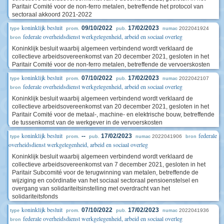
Paritair Comité voor de non-ferro metalen, betreffende het protocol van
sectoraal akkoord 2021-2022
koninklijk besluit
09/10/2022
17/02/2023
2022041924
type
prom.
pub.
numac
federale overheidsdienst werkgelegenheid, arbeid en sociaal overleg
bron
Koninklijk besluit waarbij algemeen verbindend wordt verklaard de
collectieve arbeidsovereenkomst van 20 december 2021, gesloten in het
Paritair Comité voor de non-ferro metalen, betreffende de vervoerskosten
koninklijk besluit
07/10/2022
17/02/2023
2022042107
type
prom.
pub.
numac
federale overheidsdienst werkgelegenheid, arbeid en sociaal overleg
bron
Koninklijk besluit waarbij algemeen verbindend wordt verklaard de
collectieve arbeidsovereenkomst van 20 december 2021, gesloten in het
Paritair Comité voor de metaal-, machine- en elektrische bouw, betreffende
de tussenkomst van de werkgever in de vervoerskosten
koninklijk besluit
federale
--
17/02/2023
2022041906
type
prom.
pub.
numac
bron
overheidsdienst werkgelegenheid, arbeid en sociaal overleg
Koninklijk besluit waarbij algemeen verbindend wordt verklaard de
collectieve arbeidsovereenkomst van 7 december 2021, gesloten in het
Paritair Subcomité voor de terugwinning van metalen, betreffende de
wijziging en coördinatie van het sociaal sectoraal pensioenstelsel en
overgang van solidariteitsinstelling met overdracht van het
solidariteitsfonds
koninklijk besluit
07/10/2022
17/02/2023
2022041936
type
prom.
pub.
numac
federale overheidsdienst werkgelegenheid, arbeid en sociaal overleg
bron