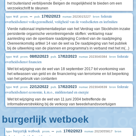
het buitenland verblijvende Belgen de mogelijkheid te bieden om een
verzoekschrift te steunen
wet
federale
--
17/02/2023
2023015227
type
prom.
pub.
numac
bron
overheidsdienst volksgezondheid, veiligheid van de voedselketen en leefmilieu
Vierde nationaal implementatieplan van het Verdrag van Stockholm inzake
persistente organische verontreinigende stoffen: verklaring naar
aanleiding van de openbare raadpleging Context van de raadpleging
Overeenkomstig artikel 14 van de wet va De raadpleging van het publiek
bij de uitwerking van de plannen en programma's in verband met het m(...)
wet
federale
08/02/2023
17/02/2023
2023040384
type
prom.
pub.
numac
bron
overheidsdienst financien
Wet tot wijziging van de wet van 18 september 2017 tot voorkoming van
het witwassen van geld en de financiering van terrorisme en tot beperking
van het gebruik van contanten
wet
federale
22/12/2022
17/02/2023
2023040639
type
prom.
pub.
numac
bron
overheidsdienst economie, k.m.o., middenstand en energie
Wet tot wijziging van de wet van 11 juni 2004 betreffende de
informatieverstrekking bij de verkoop van tweedehandsvoertuigen
burgerlijk wetboek
burgerlijk wetboek
--
17/02/2023
2023055817
type
prom.
pub.
numac
bron