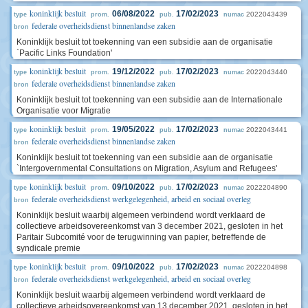
koninklijk besluit
06/08/2022
17/02/2023
2022043439
type
prom.
pub.
numac
federale overheidsdienst binnenlandse zaken
bron
Koninklijk besluit tot toekenning van een subsidie aan de organisatie
`Pacific Links Foundation'
koninklijk besluit
19/12/2022
17/02/2023
2022043440
type
prom.
pub.
numac
federale overheidsdienst binnenlandse zaken
bron
Koninklijk besluit tot toekenning van een subsidie aan de Internationale
Organisatie voor Migratie
koninklijk besluit
19/05/2022
17/02/2023
2022043441
type
prom.
pub.
numac
federale overheidsdienst binnenlandse zaken
bron
Koninklijk besluit tot toekenning van een subsidie aan de organisatie
`Intergovernmental Consultations on Migration, Asylum and Refugees'
koninklijk besluit
09/10/2022
17/02/2023
2022204890
type
prom.
pub.
numac
federale overheidsdienst werkgelegenheid, arbeid en sociaal overleg
bron
Koninklijk besluit waarbij algemeen verbindend wordt verklaard de
collectieve arbeidsovereenkomst van 3 december 2021, gesloten in het
Paritair Subcomité voor de terugwinning van papier, betreffende de
syndicale premie
koninklijk besluit
09/10/2022
17/02/2023
2022204898
type
prom.
pub.
numac
federale overheidsdienst werkgelegenheid, arbeid en sociaal overleg
bron
Koninklijk besluit waarbij algemeen verbindend wordt verklaard de
collectieve arbeidsovereenkomst van 13 december 2021, gesloten in het