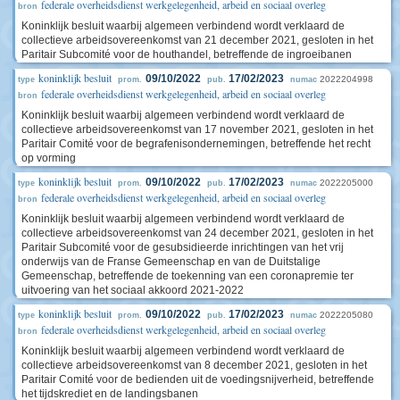
federale overheidsdienst werkgelegenheid, arbeid en sociaal overleg
bron
Koninklijk besluit waarbij algemeen verbindend wordt verklaard de
collectieve arbeidsovereenkomst van 21 december 2021, gesloten in het
Paritair Subcomité voor de houthandel, betreffende de ingroeibanen
koninklijk besluit
09/10/2022
17/02/2023
2022204998
type
prom.
pub.
numac
federale overheidsdienst werkgelegenheid, arbeid en sociaal overleg
bron
Koninklijk besluit waarbij algemeen verbindend wordt verklaard de
collectieve arbeidsovereenkomst van 17 november 2021, gesloten in het
Paritair Comité voor de begrafenisondernemingen, betreffende het recht
op vorming
koninklijk besluit
09/10/2022
17/02/2023
2022205000
type
prom.
pub.
numac
federale overheidsdienst werkgelegenheid, arbeid en sociaal overleg
bron
Koninklijk besluit waarbij algemeen verbindend wordt verklaard de
collectieve arbeidsovereenkomst van 24 december 2021, gesloten in het
Paritair Subcomité voor de gesubsidieerde inrichtingen van het vrij
onderwijs van de Franse Gemeenschap en van de Duitstalige
Gemeenschap, betreffende de toekenning van een coronapremie ter
uitvoering van het sociaal akkoord 2021-2022
koninklijk besluit
09/10/2022
17/02/2023
2022205080
type
prom.
pub.
numac
federale overheidsdienst werkgelegenheid, arbeid en sociaal overleg
bron
Koninklijk besluit waarbij algemeen verbindend wordt verklaard de
collectieve arbeidsovereenkomst van 8 december 2021, gesloten in het
Paritair Comité voor de bedienden uit de voedingsnijverheid, betreffende
het tijdskrediet en de landingsbanen