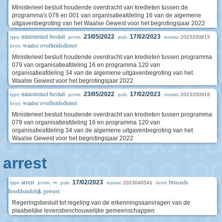
Ministerieel besluit houdende overdracht van kredieten tussen de
programma's 078 en 001 van organisatieafdeling 16 van de algemene
uitgavenbegroting van het Waalse Gewest voor het begrotingsjaar 2022
ministerieel besluit
23/05/2022
17/02/2023
2023200815
type
prom.
pub.
numac
waalse overheidsdienst
bron
Ministerieel besluit houdende overdracht van kredieten tussen programma
079 van organisatieafdeling 16 en programma 120 van
organisatieafdeling 34 van de algemene uitgavenbegroting van het
Waalse Gewest voor het begrotingsjaar 2022
ministerieel besluit
23/05/2022
17/02/2023
2023200816
type
prom.
pub.
numac
waalse overheidsdienst
bron
Ministerieel besluit houdende overdracht van kredieten tussen programma
079 van organisatieafdeling 16 en programma 120 van
organisatieafdeling 34 van de algemene uitgavenbegroting van het
Waalse Gewest voor het begrotingsjaar 2022
arrest
arrest
brussels
--
17/02/2023
2023040541
type
prom.
pub.
numac
bron
hoofdstedelijk gewest
Regeringsbesluit tot regeling van de erkenningsaanvragen van de
plaatselijke levensbeschouwelijke gemeenschappen