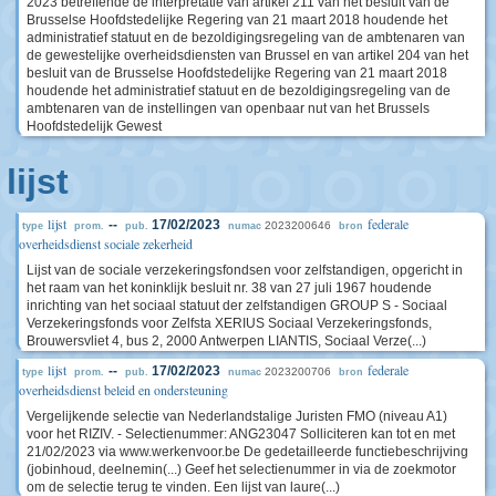
2023 betreffende de interpretatie van artikel 211 van het besluit van de
Brusselse Hoofdstedelijke Regering van 21 maart 2018 houdende het
administratief statuut en de bezoldigingsregeling van de ambtenaren van
de gewestelijke overheidsdiensten van Brussel en van artikel 204 van het
besluit van de Brusselse Hoofdstedelijke Regering van 21 maart 2018
houdende het administratief statuut en de bezoldigingsregeling van de
ambtenaren van de instellingen van openbaar nut van het Brussels
Hoofdstedelijk Gewest
lijst
lijst
federale
--
17/02/2023
2023200646
type
prom.
pub.
numac
bron
overheidsdienst sociale zekerheid
Lijst van de sociale verzekeringsfondsen voor zelfstandigen, opgericht in
het raam van het koninklijk besluit nr. 38 van 27 juli 1967 houdende
inrichting van het sociaal statuut der zelfstandigen GROUP S - Sociaal
Verzekeringsfonds voor Zelfsta XERIUS Sociaal Verzekeringsfonds,
Brouwersvliet 4, bus 2, 2000 Antwerpen LIANTIS, Sociaal Verze(...)
lijst
federale
--
17/02/2023
2023200706
type
prom.
pub.
numac
bron
overheidsdienst beleid en ondersteuning
Vergelijkende selectie van Nederlandstalige Juristen FMO (niveau A1)
voor het RIZIV. - Selectienummer: ANG23047 Solliciteren kan tot en met
21/02/2023 via www.werkenvoor.be De gedetailleerde functiebeschrijving
(jobinhoud, deelnemin(...) Geef het selectienummer in via de zoekmotor
om de selectie terug te vinden. Een lijst van laure(...)