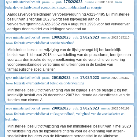
ministerieel besluit
--
17/02/2023
2023015138
type
prom.
pub.
numac
bron
federale overheidsdienst economie, k.m.o., middenstand en energie
Aardgasvervoersleidingen Vervoersvergunning A323-4495 Bij ministerieel
besluit van 1 februari 2023 wordt een bijvoegsel aan de
vervoersvergunning A322-2662 van 4 augustus 1996 voor het vervoer van
aardgas door middel van leidingen verleend aa
ministerieel besluit
10/02/2023
17/02/2023
2023015215
type
prom.
pub.
numac
federale overheidsdienst sociale zekerheid
bron
Ministerieel besluit tot wijziging van de lijst gevoegd bij het koninklijk
besluit van 1 februari 2018 tot vaststelling van de procedures, termijnen en
voorwaarden inzake de tegemoetkoming van de verplichte verzekering
voor geneeskundige verzorging en uitkeringen in de kosten van
farmaceutische specialiteiten
ministerieel besluit
26/10/2022
17/02/2023
2023030347
type
prom.
pub.
numac
federale overheidsdienst beleid en ondersteuning
bron
Ministerieel besluit tot vervanging van de bijlage 1 en de bijlage 2 bij het
koninklijk besluit van 20 december 2007 houdende de classificatie van de
functies van niveau A
ministerieel besluit
20/01/2023
17/02/2023
2023040199
type
prom.
pub.
numac
federale overheidsdienst volksgezondheid, veiligheid van de voedselketen en
bron
leefmilieu
Ministerieel besluit tot wijziging van het ministerieel besluit van 7 mei 2020
tot vaststelling van de bijzondere criteria voor de erkenning van artsen-
specialisten houders van de bijzondere beroepstitel in de klinische