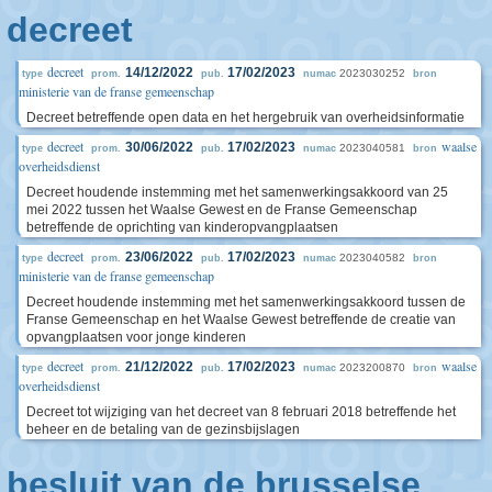
decreet
decreet
14/12/2022
17/02/2023
2023030252
type
prom.
pub.
numac
bron
ministerie van de franse gemeenschap
Decreet betreffende open data en het hergebruik van overheidsinformatie
decreet
waalse
30/06/2022
17/02/2023
2023040581
type
prom.
pub.
numac
bron
overheidsdienst
Decreet houdende instemming met het samenwerkingsakkoord van 25
mei 2022 tussen het Waalse Gewest en de Franse Gemeenschap
betreffende de oprichting van kinderopvangplaatsen
decreet
23/06/2022
17/02/2023
2023040582
type
prom.
pub.
numac
bron
ministerie van de franse gemeenschap
Decreet houdende instemming met het samenwerkingsakkoord tussen de
Franse Gemeenschap en het Waalse Gewest betreffende de creatie van
opvangplaatsen voor jonge kinderen
decreet
waalse
21/12/2022
17/02/2023
2023200870
type
prom.
pub.
numac
bron
overheidsdienst
Decreet tot wijziging van het decreet van 8 februari 2018 betreffende het
beheer en de betaling van de gezinsbijslagen
besluit van de brusselse