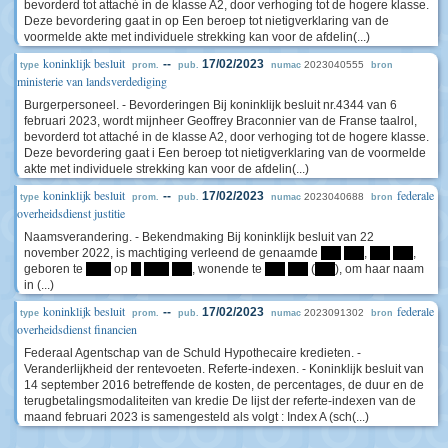
bevorderd tot attaché in de klasse A2, door verhoging tot de hogere klasse.
Deze bevordering gaat in op Een beroep tot nietigverklaring van de
voormelde akte met individuele strekking kan voor de afdelin(...)
koninklijk besluit
--
17/02/2023
2023040555
type
prom.
pub.
numac
bron
ministerie van landsverdediging
Burgerpersoneel. - Bevorderingen Bij koninklijk besluit nr.4344 van 6
februari 2023, wordt mijnheer Geoffrey Braconnier van de Franse taalrol,
bevorderd tot attaché in de klasse A2, door verhoging tot de hogere klasse.
Deze bevordering gaat i Een beroep tot nietigverklaring van de voormelde
akte met individuele strekking kan voor de afdelin(...)
koninklijk besluit
federale
--
17/02/2023
2023040688
type
prom.
pub.
numac
bron
overheidsdienst justitie
Naamsverandering. - Bekendmaking Bij koninklijk besluit van 22
november 2022, is machtiging verleend de genaamde
****
****
,
****
****
,
geboren te
*****
op
**
*****
****
, wonende te
****
****
(
****
), om haar naam
in (...)
koninklijk besluit
federale
--
17/02/2023
2023091302
type
prom.
pub.
numac
bron
overheidsdienst financien
Federaal Agentschap van de Schuld Hypothecaire kredieten. -
Veranderlijkheid der rentevoeten. Referte-indexen. - Koninklijk besluit van
14 september 2016 betreffende de kosten, de percentages, de duur en de
terugbetalingsmodaliteiten van kredie De lijst der referte-indexen van de
maand februari 2023 is samengesteld als volgt : Index A (sch(...)