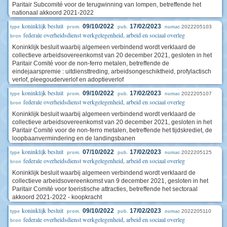
Paritair Subcomité voor de terugwinning van lompen, betreffende het
nationaal akkoord 2021-2022
koninklijk besluit
09/10/2022
17/02/2023
2022205103
type
prom.
pub.
numac
federale overheidsdienst werkgelegenheid, arbeid en sociaal overleg
bron
Koninklijk besluit waarbij algemeen verbindend wordt verklaard de
collectieve arbeidsovereenkomst van 20 december 2021, gesloten in het
Paritair Comité voor de non-ferro metalen, betreffende de
eindejaarspremie : uitdiensttreding, arbeidsongeschiktheid, profylactisch
verlof, pleegouderverlof en adoptieverlof
koninklijk besluit
09/10/2022
17/02/2023
2022205107
type
prom.
pub.
numac
federale overheidsdienst werkgelegenheid, arbeid en sociaal overleg
bron
Koninklijk besluit waarbij algemeen verbindend wordt verklaard de
collectieve arbeidsovereenkomst van 20 december 2021, gesloten in het
Paritair Comité voor de non-ferro metalen, betreffende het tijdskrediet, de
loopbaanvermindering en de landingsbanen
koninklijk besluit
07/10/2022
17/02/2023
2022205125
type
prom.
pub.
numac
federale overheidsdienst werkgelegenheid, arbeid en sociaal overleg
bron
Koninklijk besluit waarbij algemeen verbindend wordt verklaard de
collectieve arbeidsovereenkomst van 9 december 2021, gesloten in het
Paritair Comité voor toeristische attracties, betreffende het sectoraal
akkoord 2021-2022 - koopkracht
koninklijk besluit
09/10/2022
17/02/2023
2022205110
type
prom.
pub.
numac
federale overheidsdienst werkgelegenheid, arbeid en sociaal overleg
bron