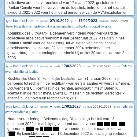
collectieve arbeidsovereenkomst van 17 maart 2022, gesloten in het
Paritair Comité voor het vervoer en de logistiek, betreffende het sociaal
akkoord 2021-2022 voor het rijdend personeel van de VVM-exploitanten
koninklijk besluit
07/10/2022
17/02/2023
2022205520
type
prom.
pub.
numac
federale overheidsdienst werkgelegenheid, arbeid en sociaal overleg
bron
Koninklijk besluit waarbij algemeen verbindend wordt verklaard de
collectieve arbeidsovereenkomst van 24 februari 2022, gesloten in het
Paritair Comité voor de zeevisserij, tot wijziging van de collectieve
arbeidsovereenkomst van 22 september 2004 betreffende het
gewaarborgd minimumdagloon bedoeld bij artikel 30 van de wet van 3 mei
2003
koninklijk besluit
federale
--
17/02/2023
2023015210
type
prom.
pub.
numac
bron
overheidsdienst justitie
Rechterlijke Orde Bij koninklijke besluiten van 31 januari 2023, - zijn
benoemd tot rechter in de rechtbank van eerste aanleg Antwerpen: * mevr.
Couwenberg C., licentiaat in de rechten, advocaat; * mevr. Dalen K.,
licentiaat in de rech * mevr. Everts E., master in de rechten, gerechtelijk
attaché bij de hoven en rechtbanken; Zij z(...)
koninklijk besluit
federale
--
17/02/2023
2023015228
type
prom.
pub.
numac
bron
overheidsdienst justitie
Naamsverandering. - Bekendmaking Bij koninklijk besluit van 13
december 2022 is machtiging verleend aan mevrouw
****
****
****
,
****
,
geboren te
*****
op
**
*****
****
, er wonende, om haar naam in die van
"
****
" Bij koninklijk besluit van 13 december 2022 is machtiging verleend