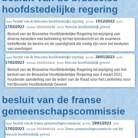
hoofdstedelijke regering
besluit van de brusselse hoofdstedelijke regering
15/12/2022
type
prom.
pub.
brussels hoofdstedelijk gewest
17/02/2023
2022043156
numac
bron
Besluit van de Brusselse Hoofdstedelijke Regering tot wijziging van
diverse besluiten met betrekking tot het rijonderricht en de examens
betreffende de kennis en de vaardigheid die nodig zijn voor het besturen
van voertuigen
besluit van de brusselse hoofdstedelijke regering
26/01/2023
type
prom.
pub.
brussels hoofdstedelijk gewest
17/02/2023
2023010114
numac
bron
Besluit van de Brusselse Hoofdstedelijke Regering tot wijziging van het
besluit van de Brusselse Hoofdstedelijke Regering van 4 maart 2021
houdende aanstelling van de leden van de Raad voor het Leefmilieu voor
het Brussels Hoofdstedelijk Gewest
besluit van de franse
gemeenschapscommissie
besluit van de franse gemeenschapscommissie
19/01/2023
type
prom.
pub.
franse gemeenschapscommissie van het
17/02/2023
2023040123
numac
bron
brussels hoofdstedelijk gewest