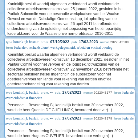
Koninklijk besluit waarbij algemeen verbindend wordt verklaard de
collectieve arbeidsovereenkomst van 25 januari 2022, gesloten in het
Paritair Subcomité voor de beschutte werkplaatsen van het Waalse
Gewest en van de Duitstalige Gemeenschap, tot opheffing van de
collectieve arbeidsovereenkomst van 26 april 2011 betreffende de
ondersteuning van de opleiding met toepassing van het driepartijdig
kaderakkoord voor de Waalse privé non-profitsector 2010-2011
koninklijk besluit
07/10/2022
17/02/2023
2022042108
type
prom.
pub.
numac
federale overheidsdienst werkgelegenheid, arbeid en sociaal overleg
bron
Koninklijk besluit waarbij algemeen verbindend wordt verklaard de
collectieve arbeidsovereenkomst van 16 december 2021, gesloten in het
Paritair Comité voor het vervoer en de logistiek, tot wijziging van de
collectieve arbeidsovereenkomst van 22 november 2018 betreffende het
sectoraal pensioenstelsel ingericht in de subsectoren voor het
goederenvervoer ten lande voor rekening van derden en/of de
goederenbehandeling voor rekening van derden
koninklijk besluit
federale
--
17/02/2023
2022043177
type
prom.
pub.
numac
bron
overheidsdienst financien
Personeel. - Bevordering Bij koninklijk besluit van 20 november 2022,
wordt de heer Quentin DE GHELLINCK, bevorderd door ver(...)
koninklijk besluit
federale
--
17/02/2023
2022043178
type
prom.
pub.
numac
bron
overheidsdienst financien
Personeel. - Bevordering Bij koninklijk besluit van 20 november 2022,
wordt de heer Hugues CUVELIER, bevorderd door verhogin(...)