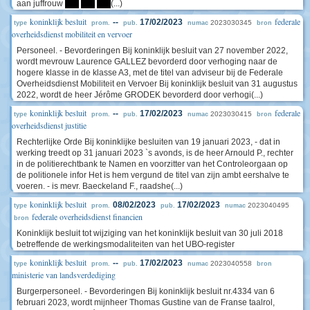
aan juffrouw
****
****
****
(...)
koninklijk besluit
federale
--
17/02/2023
2023030345
type
prom.
pub.
numac
bron
overheidsdienst mobiliteit en vervoer
Personeel. - Bevorderingen Bij koninklijk besluit van 27 november 2022,
wordt mevrouw Laurence GALLEZ bevorderd door verhoging naar de
hogere klasse in de klasse A3, met de titel van adviseur bij de Federale
Overheidsdienst Mobiliteit en Vervoer Bij koninklijk besluit van 31 augustus
2022, wordt de heer Jérôme GRODEK bevorderd door verhogi(...)
koninklijk besluit
federale
--
17/02/2023
2023030415
type
prom.
pub.
numac
bron
overheidsdienst justitie
Rechterlijke Orde Bij koninklijke besluiten van 19 januari 2023, - dat in
werking treedt op 31 januari 2023 `s avonds, is de heer Arnould P., rechter
in de politierechtbank te Namen en voorzitter van het Controleorgaan op
de politionele infor Het is hem vergund de titel van zijn ambt eershalve te
voeren. - is mevr. Baeckeland F., raadshe(...)
koninklijk besluit
08/02/2023
17/02/2023
2023040495
type
prom.
pub.
numac
federale overheidsdienst financien
bron
Koninklijk besluit tot wijziging van het koninklijk besluit van 30 juli 2018
betreffende de werkingsmodaliteiten van het UBO-register
koninklijk besluit
--
17/02/2023
2023040558
type
prom.
pub.
numac
bron
ministerie van landsverdediging
Burgerpersoneel. - Bevorderingen Bij koninklijk besluit nr.4334 van 6
februari 2023, wordt mijnheer Thomas Gustine van de Franse taalrol,