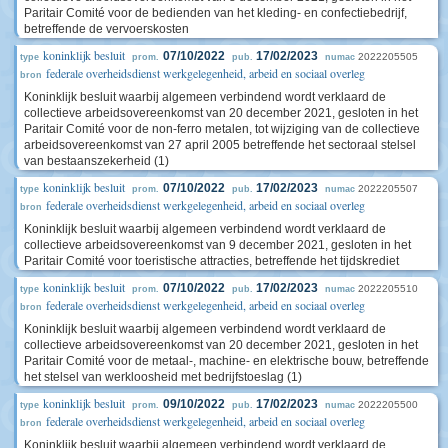
Paritair Comité voor de bedienden van het kleding- en confectiebedrijf,
betreffende de vervoerskosten
koninklijk besluit
07/10/2022
17/02/2023
2022205505
type
prom.
pub.
numac
federale overheidsdienst werkgelegenheid, arbeid en sociaal overleg
bron
Koninklijk besluit waarbij algemeen verbindend wordt verklaard de
collectieve arbeidsovereenkomst van 20 december 2021, gesloten in het
Paritair Comité voor de non-ferro metalen, tot wijziging van de collectieve
arbeidsovereenkomst van 27 april 2005 betreffende het sectoraal stelsel
van bestaanszekerheid (1)
koninklijk besluit
07/10/2022
17/02/2023
2022205507
type
prom.
pub.
numac
federale overheidsdienst werkgelegenheid, arbeid en sociaal overleg
bron
Koninklijk besluit waarbij algemeen verbindend wordt verklaard de
collectieve arbeidsovereenkomst van 9 december 2021, gesloten in het
Paritair Comité voor toeristische attracties, betreffende het tijdskrediet
koninklijk besluit
07/10/2022
17/02/2023
2022205510
type
prom.
pub.
numac
federale overheidsdienst werkgelegenheid, arbeid en sociaal overleg
bron
Koninklijk besluit waarbij algemeen verbindend wordt verklaard de
collectieve arbeidsovereenkomst van 20 december 2021, gesloten in het
Paritair Comité voor de metaal-, machine- en elektrische bouw, betreffende
het stelsel van werkloosheid met bedrijfstoeslag (1)
koninklijk besluit
09/10/2022
17/02/2023
2022205500
type
prom.
pub.
numac
federale overheidsdienst werkgelegenheid, arbeid en sociaal overleg
bron
Koninklijk besluit waarbij algemeen verbindend wordt verklaard de