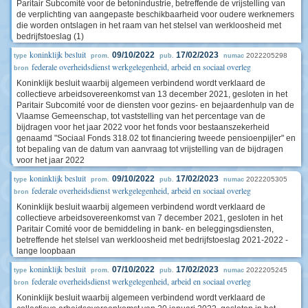
Paritair Subcomité voor de betonindustrie, betreffende de vrijstelling van
de verplichting van aangepaste beschikbaarheid voor oudere werknemers
die worden ontslagen in het raam van het stelsel van werkloosheid met
bedrijfstoeslag (1)
koninklijk besluit
09/10/2022
17/02/2023
2022205298
type
prom.
pub.
numac
federale overheidsdienst werkgelegenheid, arbeid en sociaal overleg
bron
Koninklijk besluit waarbij algemeen verbindend wordt verklaard de
collectieve arbeidsovereenkomst van 13 december 2021, gesloten in het
Paritair Subcomité voor de diensten voor gezins- en bejaardenhulp van de
Vlaamse Gemeenschap, tot vaststelling van het percentage van de
bijdragen voor het jaar 2022 voor het fonds voor bestaanszekerheid
genaamd "Sociaal Fonds 318.02 tot financiering tweede pensioenpijler" en
tot bepaling van de datum van aanvraag tot vrijstelling van de bijdragen
voor het jaar 2022
koninklijk besluit
09/10/2022
17/02/2023
2022205305
type
prom.
pub.
numac
federale overheidsdienst werkgelegenheid, arbeid en sociaal overleg
bron
Koninklijk besluit waarbij algemeen verbindend wordt verklaard de
collectieve arbeidsovereenkomst van 7 december 2021, gesloten in het
Paritair Comité voor de bemiddeling in bank- en beleggingsdiensten,
betreffende het stelsel van werkloosheid met bedrijfstoeslag 2021-2022 -
lange loopbaan
koninklijk besluit
07/10/2022
17/02/2023
2022205245
type
prom.
pub.
numac
federale overheidsdienst werkgelegenheid, arbeid en sociaal overleg
bron
Koninklijk besluit waarbij algemeen verbindend wordt verklaard de