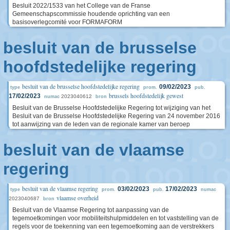
Besluit 2022/1533 van het College van de Franse
Gemeenschapscommissie houdende oprichting van een
basisoverlegcomité voor FORMAFORM
besluit van de brusselse
hoofdstedelijke regering
besluit van de brusselse hoofdstedelijke regering
09/02/2023
type
prom.
pub.
brussels hoofdstedelijk gewest
17/02/2023
2023040612
numac
bron
Besluit van de Brusselse Hoofdstedelijke Regering tot wijziging van het
Besluit van de Brusselse Hoofdstedelijke Regering van 24 november 2016
tot aanwijzing van de leden van de regionale kamer van beroep
besluit van de vlaamse
regering
besluit van de vlaamse regering
03/02/2023
17/02/2023
type
prom.
pub.
numac
vlaamse overheid
2023040687
bron
Besluit van de Vlaamse Regering tot aanpassing van de
tegemoetkomingen voor mobiliteitshulpmiddelen en tot vaststelling van de
regels voor de toekenning van een tegemoetkoming aan de verstrekkers