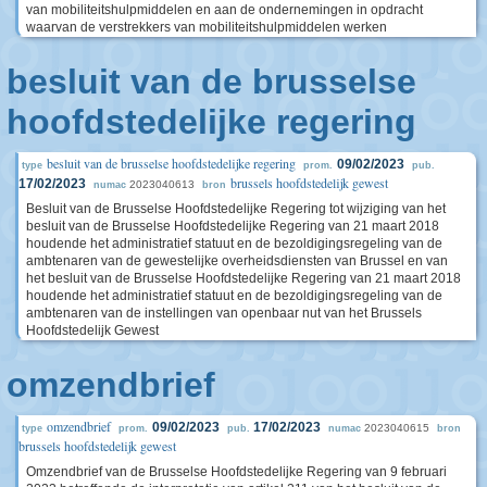
van mobiliteitshulpmiddelen en aan de ondernemingen in opdracht
waarvan de verstrekkers van mobiliteitshulpmiddelen werken
besluit van de brusselse
hoofdstedelijke regering
besluit van de brusselse hoofdstedelijke regering
09/02/2023
type
prom.
pub.
brussels hoofdstedelijk gewest
17/02/2023
2023040613
numac
bron
Besluit van de Brusselse Hoofdstedelijke Regering tot wijziging van het
besluit van de Brusselse Hoofdstedelijke Regering van 21 maart 2018
houdende het administratief statuut en de bezoldigingsregeling van de
ambtenaren van de gewestelijke overheidsdiensten van Brussel en van
het besluit van de Brusselse Hoofdstedelijke Regering van 21 maart 2018
houdende het administratief statuut en de bezoldigingsregeling van de
ambtenaren van de instellingen van openbaar nut van het Brussels
Hoofdstedelijk Gewest
omzendbrief
omzendbrief
09/02/2023
17/02/2023
2023040615
type
prom.
pub.
numac
bron
brussels hoofdstedelijk gewest
Omzendbrief van de Brusselse Hoofdstedelijke Regering van 9 februari