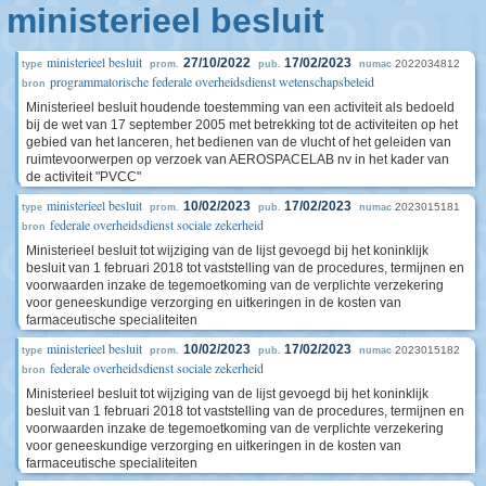
ministerieel besluit
ministerieel besluit
27/10/2022
17/02/2023
2022034812
type
prom.
pub.
numac
programmatorische federale overheidsdienst wetenschapsbeleid
bron
Ministerieel besluit houdende toestemming van een activiteit als bedoeld
bij de wet van 17 september 2005 met betrekking tot de activiteiten op het
gebied van het lanceren, het bedienen van de vlucht of het geleiden van
ruimtevoorwerpen op verzoek van AEROSPACELAB nv in het kader van
de activiteit "PVCC"
ministerieel besluit
10/02/2023
17/02/2023
2023015181
type
prom.
pub.
numac
federale overheidsdienst sociale zekerheid
bron
Ministerieel besluit tot wijziging van de lijst gevoegd bij het koninklijk
besluit van 1 februari 2018 tot vaststelling van de procedures, termijnen en
voorwaarden inzake de tegemoetkoming van de verplichte verzekering
voor geneeskundige verzorging en uitkeringen in de kosten van
farmaceutische specialiteiten
ministerieel besluit
10/02/2023
17/02/2023
2023015182
type
prom.
pub.
numac
federale overheidsdienst sociale zekerheid
bron
Ministerieel besluit tot wijziging van de lijst gevoegd bij het koninklijk
besluit van 1 februari 2018 tot vaststelling van de procedures, termijnen en
voorwaarden inzake de tegemoetkoming van de verplichte verzekering
voor geneeskundige verzorging en uitkeringen in de kosten van
farmaceutische specialiteiten