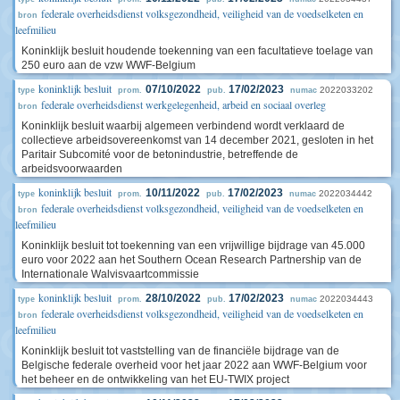
federale overheidsdienst volksgezondheid, veiligheid van de voedselketen en
bron
leefmilieu
Koninklijk besluit houdende toekenning van een facultatieve toelage van
250 euro aan de vzw WWF-Belgium
koninklijk besluit
07/10/2022
17/02/2023
2022033202
type
prom.
pub.
numac
federale overheidsdienst werkgelegenheid, arbeid en sociaal overleg
bron
Koninklijk besluit waarbij algemeen verbindend wordt verklaard de
collectieve arbeidsovereenkomst van 14 december 2021, gesloten in het
Paritair Subcomité voor de betonindustrie, betreffende de
arbeidsvoorwaarden
koninklijk besluit
10/11/2022
17/02/2023
2022034442
type
prom.
pub.
numac
federale overheidsdienst volksgezondheid, veiligheid van de voedselketen en
bron
leefmilieu
Koninklijk besluit tot toekenning van een vrijwillige bijdrage van 45.000
euro voor 2022 aan het Southern Ocean Research Partnership van de
Internationale Walvisvaartcommissie
koninklijk besluit
28/10/2022
17/02/2023
2022034443
type
prom.
pub.
numac
federale overheidsdienst volksgezondheid, veiligheid van de voedselketen en
bron
leefmilieu
Koninklijk besluit tot vaststelling van de financiële bijdrage van de
Belgische federale overheid voor het jaar 2022 aan WWF-Belgium voor
het beheer en de ontwikkeling van het EU-TWIX project