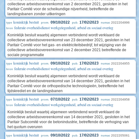
collectieve arbeidsovereenkomst van 2 december 2021, gesloten in het
Paritair Comité voor de scheikundige nijverheid, betreffende de
landingsbanen zonder uitkeringen
koninklijk besluit
09/10/2022
17/02/2023
2022204996
type
prom.
pub.
numac
federale overheidsdienst werkgelegenheid, arbeid en sociaal overleg
bron
Koninklijk besluit waarbij algemeen verbindend wordt verklaard de
collectieve arbeidsovereenkomst van 23 december 2021, gesloten in het
Paritair Comité voor het gas- en elektriciteitsbedrijf, tot wijziging van de
collectieve arbeidsovereenkomst van 2 december 2021 betreffende de
sociale programmatie
koninklijk besluit
09/10/2022
17/02/2023
2022204955
type
prom.
pub.
numac
federale overheidsdienst werkgelegenheid, arbeid en sociaal overleg
bron
Koninklijk besluit waarbij algemeen verbindend wordt verklaard de
collectieve arbeidsovereenkomst van 14 december 2021, gesloten in het
Paritair Comité voor de orthopedische technologieën, betreffende het
tijdskrediet en de landingsbanen
koninklijk besluit
07/10/2022
17/02/2023
2022204958
type
prom.
pub.
numac
federale overheidsdienst werkgelegenheid, arbeid en sociaal overleg
bron
Koninklijk besluit waarbij algemeen verbindend wordt verklaard de
collectieve arbeidsovereenkomst van 14 december 2021, gesloten in het
Paritair Subcomité voor de betonindustrie, betreffende de verhoging van
het quotum overuren
koninklijk besluit
09/10/2022
17/02/2023
2022205061
type
prom.
pub.
numac