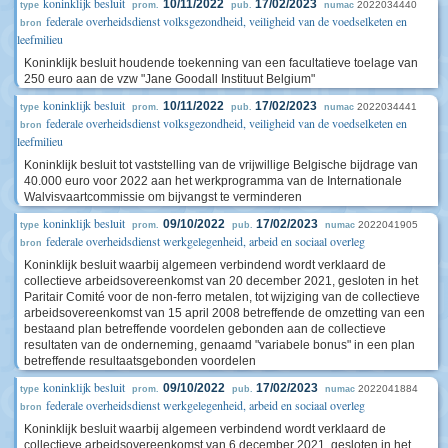
koninklijk besluit
10/11/2022
17/02/2023
2022034440
type
prom.
pub.
numac
federale overheidsdienst volksgezondheid, veiligheid van de voedselketen en
bron
leefmilieu
Koninklijk besluit houdende toekenning van een facultatieve toelage van
250 euro aan de vzw "Jane Goodall Instituut Belgium"
koninklijk besluit
10/11/2022
17/02/2023
2022034441
type
prom.
pub.
numac
federale overheidsdienst volksgezondheid, veiligheid van de voedselketen en
bron
leefmilieu
Koninklijk besluit tot vaststelling van de vrijwillige Belgische bijdrage van
40.000 euro voor 2022 aan het werkprogramma van de Internationale
Walvisvaartcommissie om bijvangst te verminderen
koninklijk besluit
09/10/2022
17/02/2023
2022041905
type
prom.
pub.
numac
federale overheidsdienst werkgelegenheid, arbeid en sociaal overleg
bron
Koninklijk besluit waarbij algemeen verbindend wordt verklaard de
collectieve arbeidsovereenkomst van 20 december 2021, gesloten in het
Paritair Comité voor de non-ferro metalen, tot wijziging van de collectieve
arbeidsovereenkomst van 15 april 2008 betreffende de omzetting van een
bestaand plan betreffende voordelen gebonden aan de collectieve
resultaten van de onderneming, genaamd "variabele bonus" in een plan
betreffende resultaatsgebonden voordelen
koninklijk besluit
09/10/2022
17/02/2023
2022041884
type
prom.
pub.
numac
federale overheidsdienst werkgelegenheid, arbeid en sociaal overleg
bron
Koninklijk besluit waarbij algemeen verbindend wordt verklaard de
collectieve arbeidsovereenkomst van 6 december 2021, gesloten in het