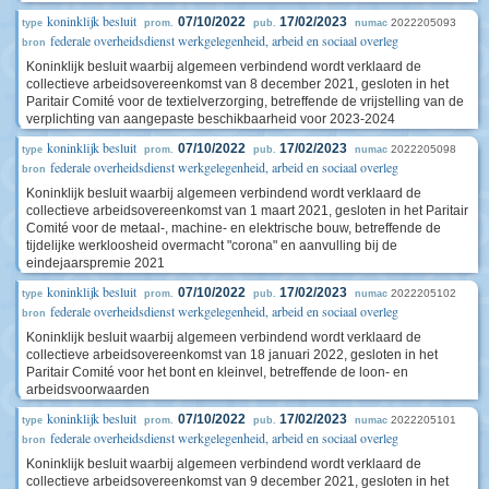
koninklijk besluit
07/10/2022
17/02/2023
2022205093
type
prom.
pub.
numac
federale overheidsdienst werkgelegenheid, arbeid en sociaal overleg
bron
Koninklijk besluit waarbij algemeen verbindend wordt verklaard de
collectieve arbeidsovereenkomst van 8 december 2021, gesloten in het
Paritair Comité voor de textielverzorging, betreffende de vrijstelling van de
verplichting van aangepaste beschikbaarheid voor 2023-2024
koninklijk besluit
07/10/2022
17/02/2023
2022205098
type
prom.
pub.
numac
federale overheidsdienst werkgelegenheid, arbeid en sociaal overleg
bron
Koninklijk besluit waarbij algemeen verbindend wordt verklaard de
collectieve arbeidsovereenkomst van 1 maart 2021, gesloten in het Paritair
Comité voor de metaal-, machine- en elektrische bouw, betreffende de
tijdelijke werkloosheid overmacht "corona" en aanvulling bij de
eindejaarspremie 2021
koninklijk besluit
07/10/2022
17/02/2023
2022205102
type
prom.
pub.
numac
federale overheidsdienst werkgelegenheid, arbeid en sociaal overleg
bron
Koninklijk besluit waarbij algemeen verbindend wordt verklaard de
collectieve arbeidsovereenkomst van 18 januari 2022, gesloten in het
Paritair Comité voor het bont en kleinvel, betreffende de loon- en
arbeidsvoorwaarden
koninklijk besluit
07/10/2022
17/02/2023
2022205101
type
prom.
pub.
numac
federale overheidsdienst werkgelegenheid, arbeid en sociaal overleg
bron
Koninklijk besluit waarbij algemeen verbindend wordt verklaard de
collectieve arbeidsovereenkomst van 9 december 2021, gesloten in het