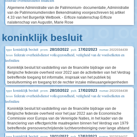
federale overheidsdienst financien
Algemene Administratie van de Patrimonium- documentatie, Administratie
van de Patrimoniumdiensten Bekendmaking voorgeschreven bij artikel
4.33 van het Burgerlijk Wetboek. - Erfloze nalatenschap Erfloze
nalatenschap van Augustin, Marie Rose
koninklijk besluit
koninklijk besluit
28/10/2022
17/02/2023
2022034439
type
prom.
pub.
numac
federale overheidsdienst volksgezondheid, veiligheid van de voedselketen en
bron
leefmilieu
Koninklijk besluit tot vaststelling van de financiële bijdrage van de
Belgische federale overheid voor 2022 aan de activiteiten van het Verdrag
betreffende toegang tot informatie, inspraak van het publiek bij
besluitvorming en toegang tot de rechter inzake milieuaangelegenheden
koninklijk besluit
28/10/2022
17/02/2023
2022034438
type
prom.
pub.
numac
federale overheidsdienst volksgezondheid, veiligheid van de voedselketen en
bron
leefmilieu
Koninklijk besluit tot vaststelling van de financiële bijdrage van de
Belgische federale overheid voor het jaar 2022 aan de Economische
Commissie voor Europa van de Verenigde Naties, in het kader van de
financiering van effectgerichte maatregelen binnen het Verdrag van 1979
betreffende grensoverschrijdende luchtverontreiniging over lange afstand
koninklijk besluit
10/11/2022
17/02/2023
2022034437
type
prom.
pub.
numac