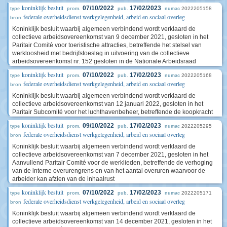
koninklijk besluit
07/10/2022
17/02/2023
2022205158
type
prom.
pub.
numac
federale overheidsdienst werkgelegenheid, arbeid en sociaal overleg
bron
Koninklijk besluit waarbij algemeen verbindend wordt verklaard de
collectieve arbeidsovereenkomst van 9 december 2021, gesloten in het
Paritair Comité voor toeristische attracties, betreffende het stelsel van
werkloosheid met bedrijfstoeslag in uitvoering van de collectieve
arbeidsovereenkomst nr. 152 gesloten in de Nationale Arbeidsraad
koninklijk besluit
07/10/2022
17/02/2023
2022205168
type
prom.
pub.
numac
federale overheidsdienst werkgelegenheid, arbeid en sociaal overleg
bron
Koninklijk besluit waarbij algemeen verbindend wordt verklaard de
collectieve arbeidsovereenkomst van 12 januari 2022, gesloten in het
Paritair Subcomité voor het luchthavenbeheer, betreffende de koopkracht
koninklijk besluit
09/10/2022
17/02/2023
2022205295
type
prom.
pub.
numac
federale overheidsdienst werkgelegenheid, arbeid en sociaal overleg
bron
Koninklijk besluit waarbij algemeen verbindend wordt verklaard de
collectieve arbeidsovereenkomst van 7 december 2021, gesloten in het
Aanvullend Paritair Comité voor de werklieden, betreffende de verhoging
van de interne overurengrens en van het aantal overuren waarvoor de
arbeider kan afzien van de inhaalrust
koninklijk besluit
07/10/2022
17/02/2023
2022205171
type
prom.
pub.
numac
federale overheidsdienst werkgelegenheid, arbeid en sociaal overleg
bron
Koninklijk besluit waarbij algemeen verbindend wordt verklaard de
collectieve arbeidsovereenkomst van 14 december 2021, gesloten in het