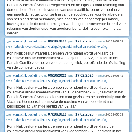
collectieve arbeidsovereenkomst van 20 januari 2022, gesloten in het
Paritair Subcomité voor het wegvervoer en de logistiek voor rekening van
derden, betreffende de invoering van een maaltijdcheque, verhoging van
een maaltijdcheque, tot omzetting van de ecocheques voor de arbeiders
van het niet-rijdend personeel, met inbegrip van het garagepersoneel,
tewerkgesteld in de ondernemingen van het goederenvervoer te land voor
rekening van derden en/of van goederenbehandeling voor rekening van
derden
koninklijk besluit
09/10/2022
17/02/2023
2022205308
type
prom.
pub.
numac
federale overheidsdienst werkgelegenheid, arbeid en sociaal overleg
bron
Koninklijk besluit waarbij algemeen verbindend wordt verklaard de
collectieve arbeidsovereenkomst van 20 januari 2022, gesloten in het
Paritair Comité voor het vervoer en de logistiek, betreffende de afschaffing
van de competentiepas
koninklijk besluit
09/10/2022
17/02/2023
2022205341
type
prom.
pub.
numac
federale overheidsdienst werkgelegenheid, arbeid en sociaal overleg
bron
Koninklijk besluit waarbij algemeen verbindend wordt verklaard de
collectieve arbeidsovereenkomst van 13 december 2021, gesloten in het
Paritair Subcomité voor de diensten voor gezins- en bejaardenhulp van de
Vlaamse Gemeenschap, inzake de regeling van werkloosheid met
bedrijfstoeslag vanaf de leeftijd van 62 jaar
koninklijk besluit
07/10/2022
17/02/2023
2022205503
type
prom.
pub.
numac
federale overheidsdienst werkgelegenheid, arbeid en sociaal overleg
bron
Koninklijk besluit waarbij algemeen verbindend wordt verklaard de
collectieve arbeidsovereenkomst van 8 december 2021, gesloten in het