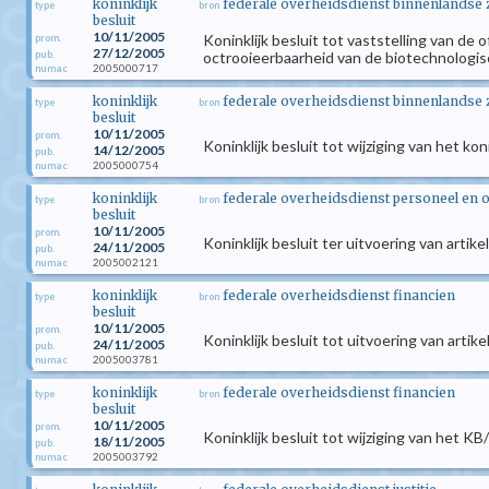
koninklijk
federale overheidsdienst binnenlandse
type
bron
besluit
10/11/2005
Koninklijk besluit tot vaststelling van de
prom.
27/12/2005
pub.
octrooieerbaarheid van de biotechnologis
2005000717
numac
koninklijk
federale overheidsdienst binnenlandse
type
bron
besluit
10/11/2005
prom.
Koninklijk besluit tot wijziging van het k
14/12/2005
pub.
2005000754
numac
koninklijk
federale overheidsdienst personeel en 
type
bron
besluit
10/11/2005
prom.
Koninklijk besluit ter uitvoering van arti
24/11/2005
pub.
2005002121
numac
koninklijk
federale overheidsdienst financien
type
bron
besluit
10/11/2005
prom.
Koninklijk besluit tot uitvoering van art
24/11/2005
pub.
2005003781
numac
koninklijk
federale overheidsdienst financien
type
bron
besluit
10/11/2005
prom.
Koninklijk besluit tot wijziging van het 
18/11/2005
pub.
2005003792
numac