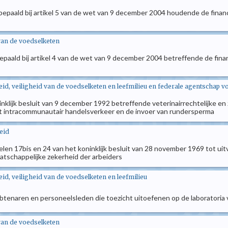
s bepaald bij artikel 5 van de wet van 9 december 2004 houdende de finan
van de voedselketen
bepaald bij artikel 4 van de wet van 9 december 2004 betreffende de fin
d, veiligheid van de voedselketen en leefmilieu en federale agentschap v
koninklijk besluit van 9 december 1992 betreffende veterinairrechtelijk
et intracommunautair handelsverkeer en de invoer van rundersperma
eid
tikelen 17bis en 24 van het koninklijk besluit van 28 november 1969 tot u
tschappelijke zekerheid der arbeiders
d, veiligheid van de voedselketen en leefmilieu
mbtenaren en personeelsleden die toezicht uitoefenen op de laboratoria v
van de voedselketen