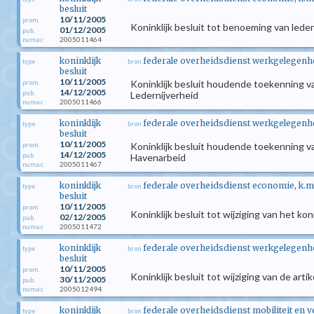
besluit
10/11/2005
prom.
Koninklijk besluit tot benoeming van lede
01/12/2005
pub.
2005011464
numac
koninklijk
federale overheidsdienst werkgelegenhe
type
bron
besluit
10/11/2005
Koninklijk besluit houdende toekenning va
prom.
14/12/2005
pub.
Ledernijverheid
2005011466
numac
koninklijk
federale overheidsdienst werkgelegenhe
type
bron
besluit
10/11/2005
Koninklijk besluit houdende toekenning va
prom.
14/12/2005
pub.
Havenarbeid
2005011467
numac
koninklijk
federale overheidsdienst economie, k.m
type
bron
besluit
10/11/2005
prom.
Koninklijk besluit tot wijziging van het k
02/12/2005
pub.
2005011472
numac
koninklijk
federale overheidsdienst werkgelegenhei
type
bron
besluit
10/11/2005
prom.
Koninklijk besluit tot wijziging van de a
30/11/2005
pub.
2005012494
numac
koninklijk
federale overheidsdienst mobiliteit en 
type
bron