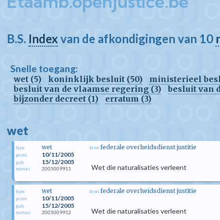
Etaamb.openjustice.be
B.S.
Index
van de afkondigingen van 10
Snelle toegang:
wet (5)
koninklijk besluit (50)
ministerieel besl
besluit van de vlaamse regering (3)
besluit van 
bijzonder decreet (1)
erratum (3)
wet
wet
federale overheidsdienst justitie
type
bron
10/11/2005
prom.
15/12/2005
pub.
Wet die naturalisaties verleent
2005009911
numac
wet
federale overheidsdienst justitie
type
bron
10/11/2005
prom.
15/12/2005
pub.
Wet die naturalisaties verleent
2005009912
numac