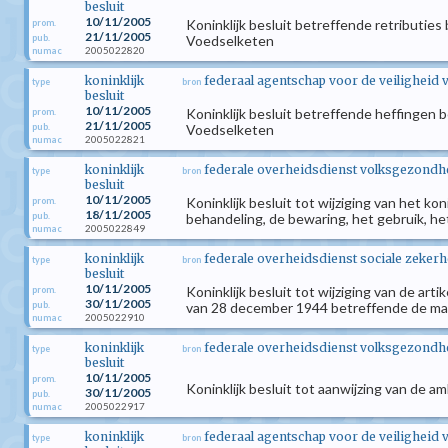
besluit
10/11/2005
Koninklijk besluit betreffende retributie
prom.
21/11/2005
pub.
Voedselketen
2005022820
numac
koninklijk
federaal agentschap voor de veiligheid 
type
bron
besluit
10/11/2005
Koninklijk besluit betreffende heffingen 
prom.
21/11/2005
pub.
Voedselketen
2005022821
numac
koninklijk
federale overheidsdienst volksgezondhei
type
bron
besluit
10/11/2005
Koninklijk besluit tot wijziging van het 
prom.
18/11/2005
pub.
behandeling, de bewaring, het gebruik, h
2005022849
numac
koninklijk
federale overheidsdienst sociale zekerh
type
bron
besluit
10/11/2005
Koninklijk besluit tot wijziging van de ar
prom.
30/11/2005
pub.
van 28 december 1944 betreffende de maa
2005022910
numac
koninklijk
federale overheidsdienst volksgezondhei
type
bron
besluit
10/11/2005
prom.
Koninklijk besluit tot aanwijzing van de a
30/11/2005
pub.
2005022917
numac
koninklijk
federaal agentschap voor de veiligheid 
type
bron