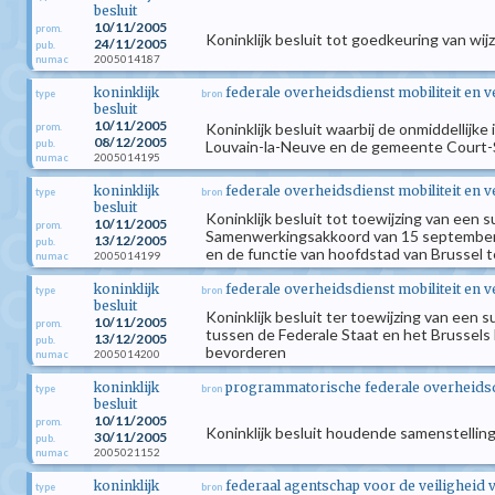
besluit
10/11/2005
prom.
Koninklijk besluit tot goedkeuring van wi
24/11/2005
pub.
2005014187
numac
koninklijk
federale overheidsdienst mobiliteit en 
type
bron
besluit
10/11/2005
Koninklijk besluit waarbij de onmiddelli
prom.
08/12/2005
pub.
Louvain-la-Neuve en de gemeente Court-S
2005014195
numac
koninklijk
federale overheidsdienst mobiliteit en 
type
bron
besluit
Koninklijk besluit tot toewijzing van een
10/11/2005
prom.
Samenwerkingsakkoord van 15 september 1
13/12/2005
pub.
en de functie van hoofdstad van Brussel 
2005014199
numac
koninklijk
federale overheidsdienst mobiliteit en 
type
bron
besluit
Koninklijk besluit ter toewijzing van ee
10/11/2005
prom.
tussen de Federale Staat en het Brussels 
13/12/2005
pub.
bevorderen
2005014200
numac
koninklijk
programmatorische federale overheids
type
bron
besluit
10/11/2005
prom.
Koninklijk besluit houdende samenstelling
30/11/2005
pub.
2005021152
numac
koninklijk
federaal agentschap voor de veiligheid 
type
bron