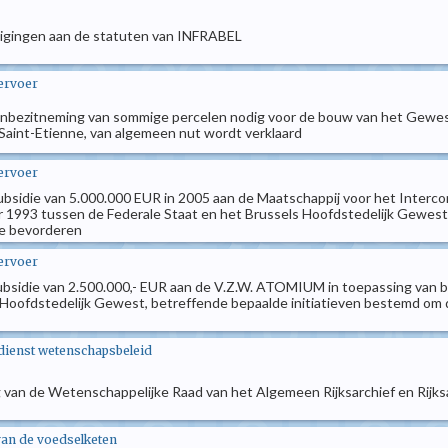
jzigingen aan de statuten van INFRABEL
vervoer
jke inbezitneming van sommige percelen nodig voor de bouw van het Gewe
aint-Etienne, van algemeen nut wordt verklaard
vervoer
 subsidie van 5.000.000 EUR in 2005 aan de Maatschappij voor het Interco
993 tussen de Federale Staat en het Brussels Hoofdstedelijk Gewest, b
te bevorderen
vervoer
n subsidie van 2.500.000,- EUR aan de V.Z.W. ATOMIUM in toepassing van
Hoofdstedelijk Gewest, betreffende bepaalde initiatieven bestemd om de
dienst wetenschapsbeleid
 van de Wetenschappelijke Raad van het Algemeen Rijksarchief en Rijksa
van de voedselketen