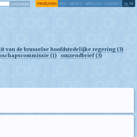
-
-
-
-
PRIVÉLEVEN
RSS
ABOUT
WEB LOG
CONTACT
NL
FR
it van de brusselse hoofdstedelijke regering (3)
enschapscommissie (1)
omzendbrief (3)