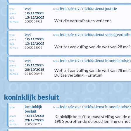
wet
federale overheidsdienst justitie
type
bron
10/11/2005
prom.
15/12/2005
pub.
Wet die naturalisaties verleent
2005009913
numac
wet
federale overheidsdienst volksgezondhei
type
bron
10/11/2005
prom.
13/12/2005
pub.
Wet tot aanvulling van de wet van 28 mei
2005023052
numac
wet
federale overheidsdienst binnenlandse
type
bron
10/11/2005
prom.
28/10/2016
Wet tot aanvulling van de wet van 28 mei
pub.
2016000649
numac
Duitse vertaling. - Erratum
koninklijk besluit
koninklijk
federale overheidsdienst binnenlandse
type
bron
besluit
10/11/2005
Koninklijk besluit tot vaststelling van de
prom.
23/12/2005
pub.
1986 betreffende de bescherming en het w
2005000712
numac