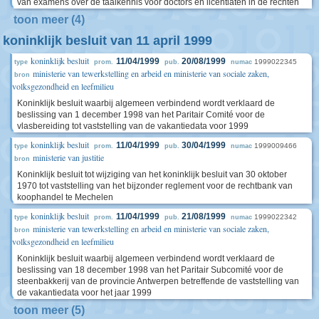
van examens over de taalkennis voor doctors en licentiaten in de rechten
toon meer (4)
koninklijk besluit van 11 april 1999
koninklijk besluit
11/04/1999
20/08/1999
1999022345
type
prom.
pub.
numac
ministerie van tewerkstelling en arbeid en ministerie van sociale zaken,
bron
volksgezondheid en leefmilieu
Koninklijk besluit waarbij algemeen verbindend wordt verklaard de
beslissing van 1 december 1998 van het Paritair Comité voor de
vlasbereiding tot vaststelling van de vakantiedata voor 1999
koninklijk besluit
11/04/1999
30/04/1999
1999009466
type
prom.
pub.
numac
ministerie van justitie
bron
Koninklijk besluit tot wijziging van het koninklijk besluit van 30 oktober
1970 tot vaststelling van het bijzonder reglement voor de rechtbank van
koophandel te Mechelen
koninklijk besluit
11/04/1999
21/08/1999
1999022342
type
prom.
pub.
numac
ministerie van tewerkstelling en arbeid en ministerie van sociale zaken,
bron
volksgezondheid en leefmilieu
Koninklijk besluit waarbij algemeen verbindend wordt verklaard de
beslissing van 18 december 1998 van het Paritair Subcomité voor de
steenbakkerij van de provincie Antwerpen betreffende de vaststelling van
de vakantiedata voor het jaar 1999
toon meer (5)