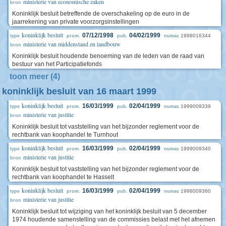
ministerie van economische zaken
bron
Koninklijk besluit betreffende de overschakeling op de euro in de
jaarrekening van private voorzorgsinstellingen
koninklijk besluit
07/12/1998
04/02/1999
1998016344
type
prom.
pub.
numac
ministerie van middenstand en landbouw
bron
Koninklijk besluit houdende benoeming van de leden van de raad van
bestuur van het Participatiefonds
toon meer (4)
koninklijk besluit van 16 maart 1999
koninklijk besluit
16/03/1999
02/04/1999
1999009339
type
prom.
pub.
numac
ministerie van justitie
bron
Koninklijk besluit tot vaststelling van het bijzonder reglement voor de
rechtbank van koophandel te Turnhout
koninklijk besluit
16/03/1999
02/04/1999
1999009340
type
prom.
pub.
numac
ministerie van justitie
bron
Koninklijk besluit tot vaststelling van het bijzonder reglement voor de
rechtbank van koophandel te Hasselt
koninklijk besluit
16/03/1999
02/04/1999
1998009360
type
prom.
pub.
numac
ministerie van justitie
bron
Koninklijk besluit tot wijziging van het koninklijk besluit van 5 december
1974 houdende samenstelling van de commissies belast met het afnemen