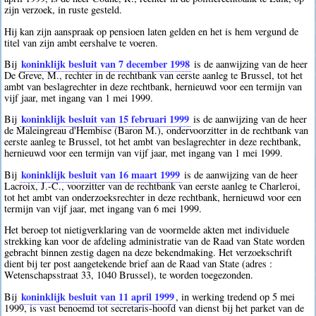
zijn verzoek, in ruste gesteld.
Hij kan zijn aanspraak op pensioen laten gelden en het is hem vergund de
titel van zijn ambt eershalve te voeren.
koninklijk besluit van 7 december 1998
Bij
is de aanwijzing van de heer
De Greve, M., rechter in de rechtbank van eerste aanleg te Brussel, tot het
ambt van beslagrechter in deze rechtbank, hernieuwd voor een termijn van
vijf jaar, met ingang van 1 mei 1999.
koninklijk besluit van 15 februari 1999
Bij
is de aanwijzing van de heer
de Maleingreau d'Hembise (Baron M.), ondervoorzitter in de rechtbank van
eerste aanleg te Brussel, tot het ambt van beslagrechter in deze rechtbank,
hernieuwd voor een termijn van vijf jaar, met ingang van 1 mei 1999.
koninklijk besluit van 16 maart 1999
Bij
is de aanwijzing van de heer
Lacroix, J.-C., voorzitter van de rechtbank van eerste aanleg te Charleroi,
tot het ambt van onderzoeksrechter in deze rechtbank, hernieuwd voor een
termijn van vijf jaar, met ingang van 6 mei 1999.
Het beroep tot nietigverklaring van de voormelde akten met individuele
strekking kan voor de afdeling administratie van de Raad van State worden
gebracht binnen zestig dagen na deze bekendmaking. Het verzoekschrift
dient bij ter post aangetekende brief aan de Raad van State (adres :
Wetenschapsstraat 33, 1040 Brussel), te worden toegezonden.
koninklijk besluit van 11 april 1999
Bij
, in werking tredend op 5 mei
1999, is vast benoemd tot secretaris-hoofd van dienst bij het parket van de