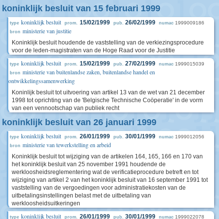
koninklijk besluit van 15 februari 1999
koninklijk besluit
15/02/1999
26/02/1999
1999009186
type
prom.
pub.
numac
ministerie van justitie
bron
Koninklijk besluit houdende de vaststelling van de verkiezingsprocedure
voor de leden-magistraten van de Hoge Raad voor de Justitie
koninklijk besluit
15/02/1999
27/02/1999
1999015039
type
prom.
pub.
numac
ministerie van buitenlandse zaken, buitenlandse handel en
bron
ontwikkelingssamenwerking
Koninlijk besluit tot uitvoering van artikel 13 van de wet van 21 december
1998 tot oprichting van de 'Belgische Technische Coöperatie' in de vorm
van een vennootschap van publiek recht
koninklijk besluit van 26 januari 1999
koninklijk besluit
26/01/1999
30/01/1999
1999012056
type
prom.
pub.
numac
ministerie van tewerkstelling en arbeid
bron
Koninklijk besluit tot wijziging van de artikelen 164, 165, 166 en 170 van
het koninklijk besluit van 25 november 1991 houdende de
werkloosheidsreglementering wat de verificatieprocedure betreft en tot
wijziging van artikel 2 van het koninklijk besluit van 16 september 1991 tot
vaststelling van de vergoedingen voor administratiekosten van de
uitbetalingsinstellingen belast met de uitbetaling van
werkloosheidsuitkeringen
koninklijk besluit
26/01/1999
30/01/1999
1999022078
type
prom.
pub.
numac