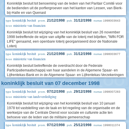
Koninklijk besluit tot benoeming van de leden van het Paritair Comité voor
de bedienden uit de porfiergroeven van het kanton van Lessen, van Bierk-
bij-Halle en van Quenast
koninklijk besluit
21/12/1998
31/12/1998
1998003643
type
prom.
pub.
numac
ministerie van financien
bron
Koninklijk besluit tot wijziging van het koninklijk besluit van 26 november
1998 betreffende de wijze van uitgifte van de loterij met biljetten, "WIN FOR
LIFE" genaamd, een openbare loterij georganiseerd door de Nationale
Loterij
koninklijk besluit
21/12/1998
31/12/1998
1998003677
type
prom.
pub.
numac
ministerie van financien
bron
Koninklijk besluit betreffende de overdracht door de Federale
Participatiemaatschappij van haar aandelen in de Algemene Spaar- en
Lijfrentekas-Bank en in de Algemene Spaar- en Lijfrentekas-Verzekeringen
koninklijk besluit van 07 december 1998
koninklijk besluit
07/12/1998
29/12/1998
1998007283
type
prom.
pub.
numac
ministerie van landsverdediging
bron
Koninklijk besluit tot wijziging van het koninklijk besluit van 10 januari
1978 tot vaststelling van de taak en tot regeling van de organisatie en de
werkwijze van de Centrale Dienst voor sociale en culturele actie ten
behoeve van de leden van de militaire gemeenschap
koninklijk besluit
07/12/1998
25/12/1998
1998011374
type
prom.
pub.
numac