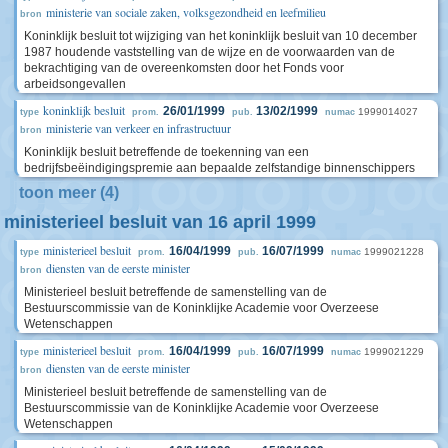
ministerie van sociale zaken, volksgezondheid en leefmilieu
bron
Koninklijk besluit tot wijziging van het koninklijk besluit van 10 december
1987 houdende vaststelling van de wijze en de voorwaarden van de
bekrachtiging van de overeenkomsten door het Fonds voor
arbeidsongevallen
koninklijk besluit
26/01/1999
13/02/1999
1999014027
type
prom.
pub.
numac
ministerie van verkeer en infrastructuur
bron
Koninklijk besluit betreffende de toekenning van een
bedrijfsbeëindigingspremie aan bepaalde zelfstandige binnenschippers
toon meer (4)
ministerieel besluit van 16 april 1999
ministerieel besluit
16/04/1999
16/07/1999
1999021228
type
prom.
pub.
numac
diensten van de eerste minister
bron
Ministerieel besluit betreffende de samenstelling van de
Bestuurscommissie van de Koninklijke Academie voor Overzeese
Wetenschappen
ministerieel besluit
16/04/1999
16/07/1999
1999021229
type
prom.
pub.
numac
diensten van de eerste minister
bron
Ministerieel besluit betreffende de samenstelling van de
Bestuurscommissie van de Koninklijke Academie voor Overzeese
Wetenschappen