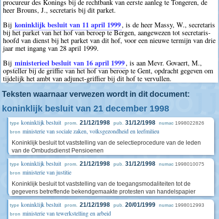
procureur des Konings bij de rechtbank van eerste aanleg te Tongeren, de
heer Brouns, J., secretaris bij dit parket.
koninklijk besluit van 11 april 1999
Bij
, is de heer Massy, W., secretaris
bij het parket van het hof van beroep te Bergen, aangewezen tot secretaris-
hoofd van dienst bij het parket van dit hof, voor een nieuwe termijn van drie
jaar met ingang van 28 april 1999.
ministerieel besluit van 16 april 1999
Bij
, is aan Mevr. Govaert, M.,
opsteller bij de griffie van het hof van beroep te Gent, opdracht gegeven om
tijdelijk het ambt van adjunct-griffier bij dit hof te vervullen.
Teksten waarnaar verwezen wordt in dit document:
koninklijk besluit van 21 december 1998
koninklijk besluit
21/12/1998
31/12/1998
1998022826
type
prom.
pub.
numac
ministerie van sociale zaken, volksgezondheid en leefmilieu
bron
Koninklijk besluit tot vaststelling van de selectieprocedure van de leden
van de Ombudsdienst Pensioenen
koninklijk besluit
21/12/1998
31/12/1998
1998010075
type
prom.
pub.
numac
ministerie van justitie
bron
Koninklijk besluit tot vaststelling van de toegangsmodaliteiten tot de
gegevens betreffende bekendgemaakte protesten van handelspapier
koninklijk besluit
21/12/1998
20/01/1999
1998012993
type
prom.
pub.
numac
ministerie van tewerkstelling en arbeid
bron