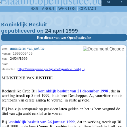
^
-
NL
FR
RSS
ABOUT
WEB LOG
CONTACT
Koninklijk Besluit
gepubliceerd op
24
april
1999
Een dienst van vzw OpenJustice.be
ministerie van justitie
bron
1999009459
numac
24/04/1999
pub.
--
prom.
staatsblad
https://www.ejustice.just.fgov.be/cgi/article_body(...)
MINISTERIE VAN JUSTITIE
koninklijk besluit van 21 december 1998
Rechterlijke Orde Bij
, dat in
werking treedt op 5 mei 1999, is de heer Deschepper, A., voorzitter van de
rechtbank van eerste aanleg te Veurne, in ruste gesteld.
Hij kan zijn aanspraak op pensioen laten gelden en het is hem vergund de
titel van zijn ambt eershalve te voeren.
koninklijk besluit van 26 januari 1999
Bij
, dat in werking treedt op 30
april 1999, is de heer Coune, R., rechter in de politierechtbank te Luik, op