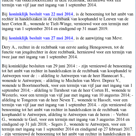
termijn van vijf jaar met ingang van 1 september 2014.
koninklijk besluit van 22 mei 2014
Bij
, is de benoeming tot het ambt van
rechter in handelszaken in de rechtbank van koophandel te Leuven van de
heer Corten R., wonende te Tielt-Winge, vernieuwd voor een termijn met
ingang van 1 september 2014 en eindigend op 31 maart 2019.
koninklijk besluit van 27 mei 2014
Bij
, is de aanwijzing van Mevr.
Dery A., rechter in de rechtbank van eerste aanleg Henegouwen, tot de
functie van jeugdrechter in deze rechtbank, hernieuwd voor een termijn van
twee jaar met ingang van 1 september 2014.
Bij koninklijke besluiten van 29 juni 2014 : - zijn vernieuwd de benoeming
tot het ambt van rechter in handelszaken in de rechtbank van koophandel te
Antwerpen voor de : - afdeling te Antwerpen van de heer Hannecart S.,
wonende te Antwerpen; - afdeling te Mechelen van Mevr. Deprez V.,
wonende te Boortmeerbeek, voor een termijn van vijf jaar met ingang van 1
september 2014; - afdeling te Turnhout van de heer Corten H., wonende te
Westerlo, voor een termijn van vijf jaar met ingang van 10 augustus 2014; -
afdeling te Tongeren van de heer Neven T., wonende te Hasselt, voor een
termijn van vijf jaar met ingang van 1 september 2014. - zijn vernieuwd de
benoeming tot het ambt van rechter in handelszaken in de rechtbank van
koophandel te Antwerpen, afdeling te Antwerpen van de heren : - Verbist
G., wonende te Geel, voor een termijn met ingang van 3 augustus 2014 en
eindigend op 31 juli 2018; - Segers J., wonende te Antwerpen, voor een
termijn met ingang van 1 september 2014 en eindigend op 27 februari 2017.
- zijn vernieuwd de benoeming tot het ambt van rechter in handelszaken in