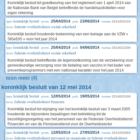
Koninklijk besluit tot goedkeuring van het reglement van 1 april 2014 van
de Nationale Bank van België betreffende de handelsactiviteiten voor
eigen rekening
koninklijk besluit
25/04/2014
23/06/2014
2014203154
type
prom.
pub.
numac
federale overheidsdienst sociale zekerheid
bron
Koninklijk besluit houdende toekenning van een toelage aan de VZW «
SIGeDIS » voor het jaar 2014
koninklijk besluit
25/04/2014
04/06/2014
2014022206
type
prom.
pub.
numac
federale overheidsdienst sociale zekerheid
bron
Koninklijk besluit betreffende de tegemoetkoming van de verzekering voor
geneeskundige verzorging voor de betaling van vaccins in het kader van
preventieprogramma's met een nationaal karakter voor het jaar 2014
toon meer (4)
koninklijk besluit van 12 mei 2014
koninklijk besluit
12/05/2014
19/05/2014
2014003166
type
prom.
pub.
numac
federale overheidsdienst financien
bron
Koninklijk besluit tot wijziging van het koninklijk besluit van 3 maart 2005
houdende de bijzondere bepalingen met betrekking tot de
bezoldigingsregeling van het personeel van de Federale Overheidsdienst
Financiën en van de Pensioendienst voor de Overheidssector
koninklijk besluit
12/05/2014
27/05/2014
2014202683
type
prom.
pub.
numac
federale overheidsdienst personeel en organisatie en federale overheidsdienst
bron