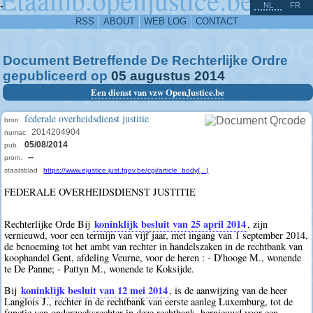
^
-
NL
FR
RSS
ABOUT
WEB LOG
CONTACT
Document Betreffende De Rechterlijke Ordre
gepubliceerd op
05
augustus
2014
Een dienst van vzw OpenJustice.be
federale overheidsdienst justitie
bron
2014204904
numac
05/08/2014
pub.
--
prom.
staatsblad
https://www.ejustice.just.fgov.be/cgi/article_body(...)
FEDERALE OVERHEIDSDIENST JUSTITIE
koninklijk besluit van 25 april 2014
Rechterlijke Orde Bij
, zijn
vernieuwd, voor een termijn van vijf jaar, met ingang van 1 september 2014,
de benoeming tot het ambt van rechter in handelszaken in de rechtbank van
koophandel Gent, afdeling Veurne, voor de heren : - D'hooge M., wonende
te De Panne; - Pattyn M., wonende te Koksijde.
koninklijk besluit van 12 mei 2014
Bij
, is de aanwijzing van de heer
Langlois J., rechter in de rechtbank van eerste aanleg Luxemburg, tot de
functie van onderzoeksrechter in deze rechtbank, hernieuwd voor een