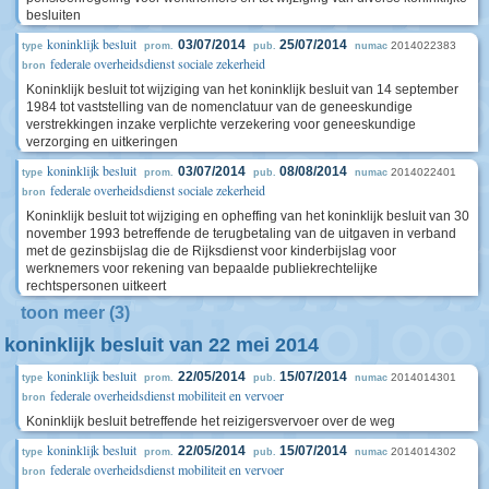
besluiten
koninklijk besluit
03/07/2014
25/07/2014
2014022383
type
prom.
pub.
numac
federale overheidsdienst sociale zekerheid
bron
Koninklijk besluit tot wijziging van het koninklijk besluit van 14 september
1984 tot vaststelling van de nomenclatuur van de geneeskundige
verstrekkingen inzake verplichte verzekering voor geneeskundige
verzorging en uitkeringen
koninklijk besluit
03/07/2014
08/08/2014
2014022401
type
prom.
pub.
numac
federale overheidsdienst sociale zekerheid
bron
Koninklijk besluit tot wijziging en opheffing van het koninklijk besluit van 30
november 1993 betreffende de terugbetaling van de uitgaven in verband
met de gezinsbijslag die de Rijksdienst voor kinderbijslag voor
werknemers voor rekening van bepaalde publiekrechtelijke
rechtspersonen uitkeert
toon meer (3)
koninklijk besluit van 22 mei 2014
koninklijk besluit
22/05/2014
15/07/2014
2014014301
type
prom.
pub.
numac
federale overheidsdienst mobiliteit en vervoer
bron
Koninklijk besluit betreffende het reizigersvervoer over de weg
koninklijk besluit
22/05/2014
15/07/2014
2014014302
type
prom.
pub.
numac
federale overheidsdienst mobiliteit en vervoer
bron