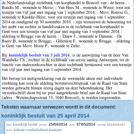
de Nederlandstalige rechtbank van koophandel te Brussel van : de heren : -
Baudts M., wonende te Meise; - Van Hees M., wonende te Waver, voor een
termijn van vijf jaar met ingang van 1 september 2014; - Mevr. Ronsse G.,
wonende te Knokke-Heist, voor een termijn met ingang van 1 september
2014 en eindigend op 30 november 2016. - zijn vernieuwd de benoeming tot
het ambt van rechter in handelszaken in de rechtbank van koophandel te
Gent voor een termijn van vijf jaar met ingang van 1 september 2014 :
afdeling te Brugge van de heren : - Dauw J., wonende te Damme; - De
Baere B, wonende te Brugge; - Gillemon F., wonende te Brugge. - afdeling
te Gent van Mevr. Hoste P., wonende te Zulte.
koninklijk besluit van 3 juli 2014
Bij
, is de aanwijzing van de heer Van
Wambeke Ch., rechter in de rechtbank van eerste aanleg Antwerpen, tot de
functie van onderzoeksrechter in deze rechtbank hernieuwd voor een termijn
van vijf jaar met ingang van 1 september 2014.
Het beroep tot nietigverklaring van de voormelde akten met individuele
strekking kan voor de afdeling bestuursrechtspraak van de Raad van State
worden gebracht binnen zestig dagen na deze bekendmaking. Het
verzoekschrift dient bij ter post aangetekende brief aan de Raad van State
(adres : Wetenschapsstraat 33, 1040 Brussel), te worden toegezonden.
Teksten waarnaar verwezen wordt in dit document:
koninklijk besluit van 25 april 2014
koninklijk besluit
25/04/2014
07/05/2014
2014003191
type
prom.
pub.
numac
federale overheidsdienst financien
bron