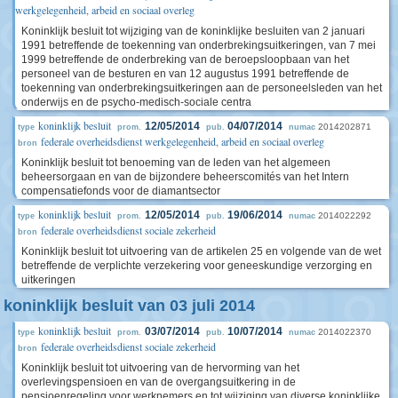
werkgelegenheid, arbeid en sociaal overleg
Koninklijk besluit tot wijziging van de koninklijke besluiten van 2 januari
1991 betreffende de toekenning van onderbrekingsuitkeringen, van 7 mei
1999 betreffende de onderbreking van de beroepsloopbaan van het
personeel van de besturen en van 12 augustus 1991 betreffende de
toekenning van onderbrekingsuitkeringen aan de personeelsleden van het
onderwijs en de psycho-medisch-sociale centra
koninklijk besluit
12/05/2014
04/07/2014
2014202871
type
prom.
pub.
numac
federale overheidsdienst werkgelegenheid, arbeid en sociaal overleg
bron
Koninklijk besluit tot benoeming van de leden van het algemeen
beheersorgaan en van de bijzondere beheerscomités van het Intern
compensatiefonds voor de diamantsector
koninklijk besluit
12/05/2014
19/06/2014
2014022292
type
prom.
pub.
numac
federale overheidsdienst sociale zekerheid
bron
Koninklijk besluit tot uitvoering van de artikelen 25 en volgende van de wet
betreffende de verplichte verzekering voor geneeskundige verzorging en
uitkeringen
koninklijk besluit van 03 juli 2014
koninklijk besluit
03/07/2014
10/07/2014
2014022370
type
prom.
pub.
numac
federale overheidsdienst sociale zekerheid
bron
Koninklijk besluit tot uitvoering van de hervorming van het
overlevingspensioen en van de overgangsuitkering in de
pensioenregeling voor werknemers en tot wijziging van diverse koninklijke