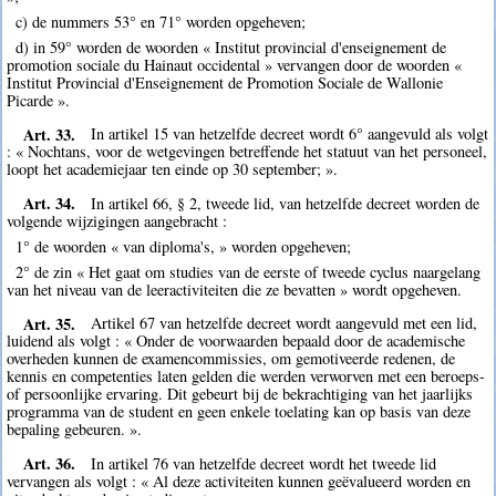
c) de nummers 53° en 71° worden opgeheven;
d) in 59° worden de woorden « Institut provincial d'enseignement de
promotion sociale du Hainaut occidental » vervangen door de woorden «
Institut Provincial d'Enseignement de Promotion Sociale de Wallonie
Picarde ».
Art. 33.
In artikel 15 van hetzelfde decreet wordt 6° aangevuld als volgt
: « Nochtans, voor de wetgevingen betreffende het statuut van het personeel,
loopt het academiejaar ten einde op 30 september; ».
Art. 34.
In artikel 66, § 2, tweede lid, van hetzelfde decreet worden de
volgende wijzigingen aangebracht :
1° de woorden « van diploma's, » worden opgeheven;
2° de zin « Het gaat om studies van de eerste of tweede cyclus naargelang
van het niveau van de leeractiviteiten die ze bevatten » wordt opgeheven.
Art. 35.
Artikel 67 van hetzelfde decreet wordt aangevuld met een lid,
luidend als volgt : « Onder de voorwaarden bepaald door de academische
overheden kunnen de examencommissies, om gemotiveerde redenen, de
kennis en competenties laten gelden die werden verworven met een beroeps-
of persoonlijke ervaring. Dit gebeurt bij de bekrachtiging van het jaarlijks
programma van de student en geen enkele toelating kan op basis van deze
bepaling gebeuren. ».
Art. 36.
In artikel 76 van hetzelfde decreet wordt het tweede lid
vervangen als volgt : « Al deze activiteiten kunnen geëvalueerd worden en