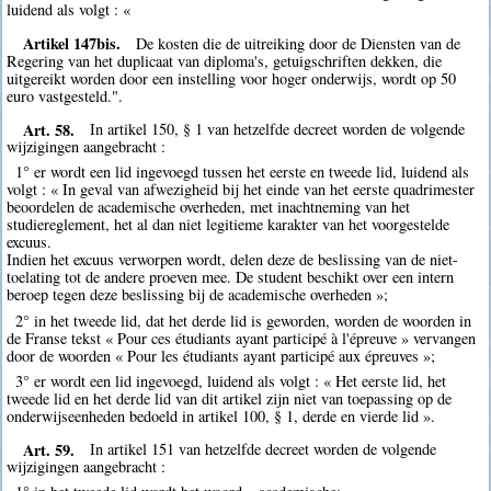
luidend als volgt : «
Artikel 147bis.
De kosten die de uitreiking door de Diensten van de
Regering van het duplicaat van diploma's, getuigschriften dekken, die
uitgereikt worden door een instelling voor hoger onderwijs, wordt op 50
euro vastgesteld.".
Art. 58.
In artikel 150, § 1 van hetzelfde decreet worden de volgende
wijzigingen aangebracht :
1° er wordt een lid ingevoegd tussen het eerste en tweede lid, luidend als
volgt : « In geval van afwezigheid bij het einde van het eerste quadrimester
beoordelen de academische overheden, met inachtneming van het
studiereglement, het al dan niet legitieme karakter van het voorgestelde
excuus.
Indien het excuus verworpen wordt, delen deze de beslissing van de niet-
toelating tot de andere proeven mee. De student beschikt over een intern
beroep tegen deze beslissing bij de academische overheden »;
2° in het tweede lid, dat het derde lid is geworden, worden de woorden in
de Franse tekst « Pour ces étudiants ayant participé à l'épreuve » vervangen
door de woorden « Pour les étudiants ayant participé aux épreuves »;
3° er wordt een lid ingevoegd, luidend als volgt : « Het eerste lid, het
tweede lid en het derde lid van dit artikel zijn niet van toepassing op de
onderwijseenheden bedoeld in artikel 100, § 1, derde en vierde lid ».
Art. 59.
In artikel 151 van hetzelfde decreet worden de volgende
wijzigingen aangebracht :