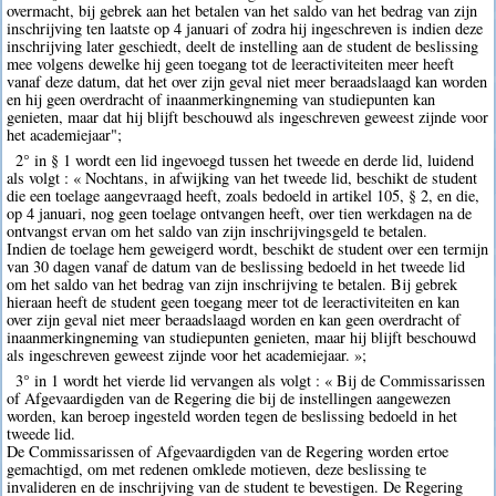
overmacht, bij gebrek aan het betalen van het saldo van het bedrag van zijn
inschrijving ten laatste op 4 januari of zodra hij ingeschreven is indien deze
inschrijving later geschiedt, deelt de instelling aan de student de beslissing
mee volgens dewelke hij geen toegang tot de leeractiviteiten meer heeft
vanaf deze datum, dat het over zijn geval niet meer beraadslaagd kan worden
en hij geen overdracht of inaanmerkingneming van studiepunten kan
genieten, maar dat hij blijft beschouwd als ingeschreven geweest zijnde voor
het academiejaar";
2° in § 1 wordt een lid ingevoegd tussen het tweede en derde lid, luidend
als volgt : « Nochtans, in afwijking van het tweede lid, beschikt de student
die een toelage aangevraagd heeft, zoals bedoeld in artikel 105, § 2, en die,
op 4 januari, nog geen toelage ontvangen heeft, over tien werkdagen na de
ontvangst ervan om het saldo van zijn inschrijvingsgeld te betalen.
Indien de toelage hem geweigerd wordt, beschikt de student over een termijn
van 30 dagen vanaf de datum van de beslissing bedoeld in het tweede lid
om het saldo van het bedrag van zijn inschrijving te betalen. Bij gebrek
hieraan heeft de student geen toegang meer tot de leeractiviteiten en kan
over zijn geval niet meer beraadslaagd worden en kan geen overdracht of
inaanmerkingneming van studiepunten genieten, maar hij blijft beschouwd
als ingeschreven geweest zijnde voor het academiejaar. »;
3° in 1 wordt het vierde lid vervangen als volgt : « Bij de Commissarissen
of Afgevaardigden van de Regering die bij de instellingen aangewezen
worden, kan beroep ingesteld worden tegen de beslissing bedoeld in het
tweede lid.
De Commissarissen of Afgevaardigden van de Regering worden ertoe
gemachtigd, om met redenen omklede motieven, deze beslissing te
invalideren en de inschrijving van de student te bevestigen. De Regering