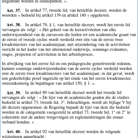
uitgedrukt worden in studiepunten. ».
Art. 37.
In artikel 77, tweede lid, van hetzelfde decreet, worden de
woorden « bedoeld bij artikel 139 en artikel 140 » opgeheven.
Art. 38.
In artikel 79, § 1, van hetzelfde decreet, wordt het eerste lid
vervangen als volgt : « Het geheel van de leeractiviteiten van elke
onderwijseenheid van de cursussen die leiden tot een academische graad van
de eerste of tweede cyclus wordt verdeeld over één van de eerste twee
kwadrimesters van het academiejaar, met uitzondering van de activiteiten
verricht in het kader van het alternerend onderwijs, sommige evaluaties,
stages, projecten of activiteiten in het arbeidsproces.
In afwijking van het eerste lid en om pedagogische gemotiveerde redenen,
kunnen sommige onderwijseenheden van de eerste cyclus verdeeld worden
over de eerste twee kwadrimesters van het academiejaar; in dat geval, wordt
een gedeeltelijke proef ingericht op het einde van het eerste kwadrimester,
overeenkomstig de bepalingen van artikel 150, § 1. ».
Art. 39.
In artikel 89 van hetzelfde decreet wordt het tweede lid
vervangen als volgt : « De lijst van de academische graden die de studies
bedoeld in artikel 73, tweede lid, 3°, bekrachtigen, wordt als bijlage V bij
dit decreet opgenomen; de Regering bepaalt de lijst van deze die bedoeld
worden in de categorieën vastgesteld in artikel 73, tweede lid, 1° en 2° in
coherentie met de andere wetgevingen en reglementeringen die ermee
verband houden. »
Art. 40.
In artikel 92 van hetzelfde decreet worden de volgende
wijzigingen aangebracht :