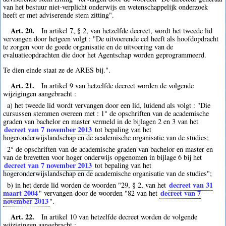
van het bestuur niet-verplicht onderwijs en wetenschappelijk onderzoek
heeft er met adviserende stem zitting".
Art. 20.
In artikel 7, § 2, van hetzelfde decreet, wordt het tweede lid
vervangen door hetgeen volgt : "De uitvoerende cel heeft als hoofdopdracht
te zorgen voor de goede organisatie en de uitvoering van de
evaluatieopdrachten die door het Agentschap worden geprogrammeerd.
Te dien einde staat ze de ARES bij.".
Art. 21.
In artikel 9 van hetzelfde decreet worden de volgende
wijzigingen aangebracht :
a) het tweede lid wordt vervangen door een lid, luidend als volgt : "Die
cursussen stemmen overeen met : 1° de opschriften van de academische
graden van bachelor en master vermeld in de bijlagen 2 en 3 van het
decreet van 7 november 2013
tot bepaling van het
hogeronderwijslandschap en de academische organisatie van de studies;
2° de opschriften van de academische graden van bachelor en master en
van de brevetten voor hoger onderwijs opgenomen in bijlage 6 bij het
decreet van 7 november 2013
tot bepaling van het
hogeronderwijslandschap en de academische organisatie van de studies";
decreet van 31
b) in het derde lid worden de woorden "29, § 2, van het
maart 2004
decreet van 7
" vervangen door de woorden "82 van het
november 2013
".
Art. 22.
In artikel 10 van hetzelfde decreet worden de volgende
wijzigingen aangebracht :