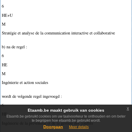
6
HE+U
M
Stratégie et analyse de la communication interactive et collaborative
b) na de regel :
6
HE
M
Ingénierie et action sociales
wordt de volgende regel ingevoegd :
6
x
Etaamb.be maakt gebruik van cookies
HE
Etaamb.be gebruikt cookies om uw taalvoorkeur te onthouden en om beter
te begrijpen hoe etaamb.be gebruikt wordt.
Ingénierie de la prévention et de la gestion des conflits
Doorgaan
Meer details