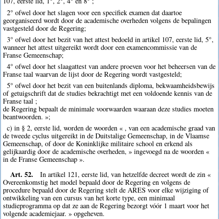
107, eerste lid, 1°, 2°, 4° en 8° ;
2° ofwel door het slagen voor een specifiek examen dat daartoe
georganiseerd wordt door de academische overheden volgens de bepalingen
vastgesteld door de Regering;
3° ofwel door het bezit van het attest bedoeld in artikel 107, eerste lid, 5°,
wanneer het attest uitgereikt wordt door een examencommissie van de
Franse Gemeenschap;
4° ofwel door het slaagattest van andere proeven voor het beheersen van de
Franse taal waarvan de lijst door de Regering wordt vastgesteld;
5° ofwel door het bezit van een buitenlands diploma, bekwaamheidsbewijs
of getuigschrift dat de studies bekrachtigt met een voldoende kennis van de
Franse taal ;
de Regering bepaalt de minimale voorwaarden waaraan deze studies moeten
beantwoorden. »;
c) in § 2, eerste lid, worden de woorden « , van een academische graad van
de tweede cyclus uitgereikt in de Duitstalige Gemeenschap, in de Vlaamse
Gemeenschap, of door de Koninklijke militaire school en erkend als
gelijkaardig door de academische overheden, » ingevoegd na de woorden «
in de Franse Gemeenschap ».
Art. 52.
In artikel 121, eerste lid, van hetzelfde decreet wordt de zin «
Overeenkomstig het model bepaald door de Regering en volgens de
procedure bepaald door de Regering stelt de ARES voor elke wijziging of
ontwikkeling van een cursus van het korte type, een minimaal
studieprogramma op dat ze aan de Regering bezorgt vóór 1 maart voor het
volgende academiejaar. » opgeheven.