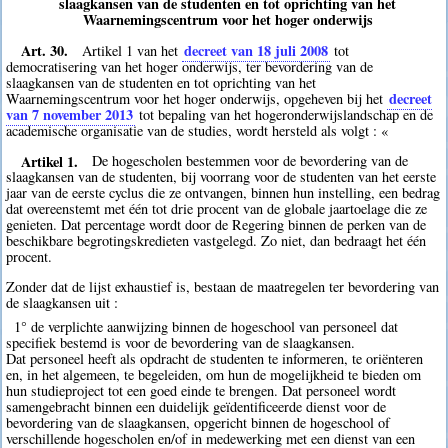
slaagkansen van de studenten en tot oprichting van het
Waarnemingscentrum voor het hoger onderwijs
Art. 30.
decreet van 18 juli 2008
Artikel 1 van het
tot
democratisering van het hoger onderwijs, ter bevordering van de
slaagkansen van de studenten en tot oprichting van het
decreet
Waarnemingscentrum voor het hoger onderwijs, opgeheven bij het
van 7 november 2013
tot bepaling van het hogeronderwijslandschap en de
academische organisatie van de studies, wordt hersteld als volgt : «
Artikel 1.
De hogescholen bestemmen voor de bevordering van de
slaagkansen van de studenten, bij voorrang voor de studenten van het eerste
jaar van de eerste cyclus die ze ontvangen, binnen hun instelling, een bedrag
dat overeenstemt met één tot drie procent van de globale jaartoelage die ze
genieten. Dat percentage wordt door de Regering binnen de perken van de
beschikbare begrotingskredieten vastgelegd. Zo niet, dan bedraagt het één
procent.
Zonder dat de lijst exhaustief is, bestaan de maatregelen ter bevordering van
de slaagkansen uit :
1° de verplichte aanwijzing binnen de hogeschool van personeel dat
specifiek bestemd is voor de bevordering van de slaagkansen.
Dat personeel heeft als opdracht de studenten te informeren, te oriënteren
en, in het algemeen, te begeleiden, om hun de mogelijkheid te bieden om
hun studieproject tot een goed einde te brengen. Dat personeel wordt
samengebracht binnen een duidelijk geïdentificeerde dienst voor de
bevordering van de slaagkansen, opgericht binnen de hogeschool of
verschillende hogescholen en/of in medewerking met een dienst van een