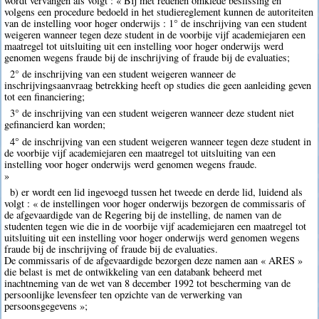
wordt vervangen als volgt : « Bij met redenen omklede beslissing en
volgens een procedure bedoeld in het studiereglement kunnen de autoriteiten
van de instelling voor hoger onderwijs : 1° de inschrijving van een student
weigeren wanneer tegen deze student in de voorbije vijf academiejaren een
maatregel tot uitsluiting uit een instelling voor hoger onderwijs werd
genomen wegens fraude bij de inschrijving of fraude bij de evaluaties;
2° de inschrijving van een student weigeren wanneer de
inschrijvingsaanvraag betrekking heeft op studies die geen aanleiding geven
tot een financiering;
3° de inschrijving van een student weigeren wanneer deze student niet
gefinancierd kan worden;
4° de inschrijving van een student weigeren wanneer tegen deze student in
de voorbije vijf academiejaren een maatregel tot uitsluiting van een
instelling voor hoger onderwijs werd genomen wegens fraude.
»
b) er wordt een lid ingevoegd tussen het tweede en derde lid, luidend als
volgt : « de instellingen voor hoger onderwijs bezorgen de commissaris of
de afgevaardigde van de Regering bij de instelling, de namen van de
studenten tegen wie die in de voorbije vijf academiejaren een maatregel tot
uitsluiting uit een instelling voor hoger onderwijs werd genomen wegens
fraude bij de inschrijving of fraude bij de evaluaties.
De commissaris of de afgevaardigde bezorgen deze namen aan « ARES »
die belast is met de ontwikkeling van een databank beheerd met
inachtneming van de wet van 8 december 1992 tot bescherming van de
persoonlijke levensfeer ten opzichte van de verwerking van
persoonsgegevens »;