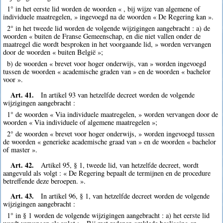
1° in het eerste lid worden de woorden « , bij wijze van algemene of
individuele maatregelen, » ingevoegd na de woorden « De Regering kan ».
2° in het tweede lid worden de volgende wijzigingen aangebracht : a) de
woorden « buiten de Franse Gemeenschap, en die niet vallen onder de
maatregel die wordt besproken in het voorgaande lid, » worden vervangen
door de woorden « buiten België »;
b) de woorden « brevet voor hoger onderwijs, van » worden ingevoegd
tussen de woorden « academische graden van » en de woorden « bachelor
voor ».
Art. 41.
In artikel 93 van hetzelfde decreet worden de volgende
wijzigingen aangebracht :
1° de woorden « Via individuele maatregelen, » worden vervangen door de
woorden « Via individuele of algemene maatregelen »;
2° de woorden « brevet voor hoger onderwijs, » worden ingevoegd tussen
de woorden « generieke academische graad van » en de woorden « bachelor
of master ».
Art. 42.
Artikel 95, § 1, tweede lid, van hetzelfde decreet, wordt
aangevuld als volgt : « De Regering bepaalt de termijnen en de procedure
betreffende deze beroepen. ».
Art. 43.
In artikel 96, § 1, van hetzelfde decreet worden de volgende
wijzigingen aangebracht :
1° in § 1 worden de volgende wijzigingen aangebracht : a) het eerste lid