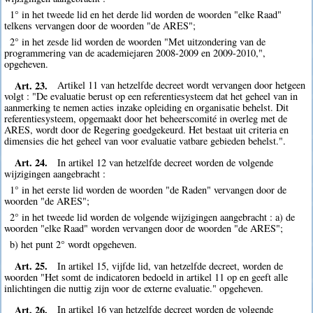
1° in het tweede lid en het derde lid worden de woorden "elke Raad"
telkens vervangen door de woorden "de ARES";
2° in het zesde lid worden de woorden "Met uitzondering van de
programmering van de academiejaren 2008-2009 en 2009-2010,",
opgeheven.
Art. 23.
Artikel 11 van hetzelfde decreet wordt vervangen door hetgeen
volgt : "De evaluatie berust op een referentiesysteem dat het geheel van in
aanmerking te nemen acties inzake opleiding en organisatie behelst. Dit
referentiesysteem, opgemaakt door het beheerscomité in overleg met de
ARES, wordt door de Regering goedgekeurd. Het bestaat uit criteria en
dimensies die het geheel van voor evaluatie vatbare gebieden behelst.".
Art. 24.
In artikel 12 van hetzelfde decreet worden de volgende
wijzigingen aangebracht :
1° in het eerste lid worden de woorden "de Raden" vervangen door de
woorden "de ARES";
2° in het tweede lid worden de volgende wijzigingen aangebracht : a) de
woorden "elke Raad" worden vervangen door de woorden "de ARES";
b) het punt 2° wordt opgeheven.
Art. 25.
In artikel 15, vijfde lid, van hetzelfde decreet, worden de
woorden "Het somt de indicatoren bedoeld in artikel 11 op en geeft alle
inlichtingen die nuttig zijn voor de externe evaluatie." opgeheven.
Art. 26.
In artikel 16 van hetzelfde decreet worden de volgende