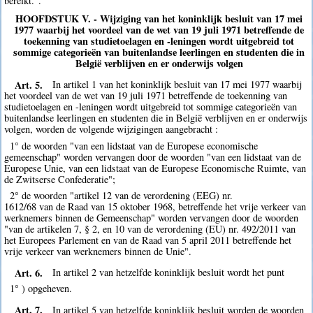
bereikt.".
HOOFDSTUK V. - Wijziging van het koninklijk besluit van 17 mei
1977 waarbij het voordeel van de wet van 19 juli 1971 betreffende de
toekenning van studietoelagen en -leningen wordt uitgebreid tot
sommige categorieën van buitenlandse leerlingen en studenten die in
België verblijven en er onderwijs volgen
Art. 5.
In artikel 1 van het koninklijk besluit van 17 mei 1977 waarbij
het voordeel van de wet van 19 juli 1971 betreffende de toekenning van
studietoelagen en -leningen wordt uitgebreid tot sommige categorieën van
buitenlandse leerlingen en studenten die in België verblijven en er onderwijs
volgen, worden de volgende wijzigingen aangebracht :
1° de woorden "van een lidstaat van de Europese economische
gemeenschap" worden vervangen door de woorden "van een lidstaat van de
Europese Unie, van een lidstaat van de Europese Economische Ruimte, van
de Zwitserse Confederatie";
2° de woorden "artikel 12 van de verordening (EEG) nr.
1612/68 van de Raad van 15 oktober 1968, betreffende het vrije verkeer van
werknemers binnen de Gemeenschap" worden vervangen door de woorden
"van de artikelen 7, § 2, en 10 van de verordening (EU) nr. 492/2011 van
het Europees Parlement en van de Raad van 5 april 2011 betreffende het
vrije verkeer van werknemers binnen de Unie".
Art. 6.
In artikel 2 van hetzelfde koninklijk besluit wordt het punt
1° ) opgeheven.
Art. 7.
In artikel 5 van hetzelfde koninklijk besluit worden de woorden