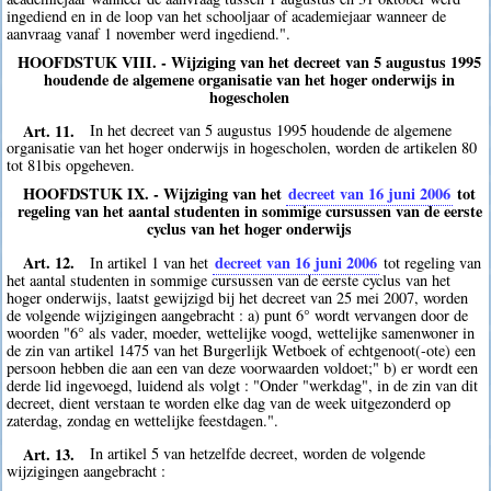
ingediend en in de loop van het schooljaar of academiejaar wanneer de
aanvraag vanaf 1 november werd ingediend.".
HOOFDSTUK VIII. - Wijziging van het decreet van 5 augustus 1995
houdende de algemene organisatie van het hoger onderwijs in
hogescholen
Art. 11.
In het decreet van 5 augustus 1995 houdende de algemene
organisatie van het hoger onderwijs in hogescholen, worden de artikelen 80
tot 81bis opgeheven.
HOOFDSTUK IX. - Wijziging van het
decreet van 16 juni 2006
tot
regeling van het aantal studenten in sommige cursussen van de eerste
cyclus van het hoger onderwijs
Art. 12.
decreet van 16 juni 2006
In artikel 1 van het
tot regeling van
het aantal studenten in sommige cursussen van de eerste cyclus van het
hoger onderwijs, laatst gewijzigd bij het decreet van 25 mei 2007, worden
de volgende wijzigingen aangebracht : a) punt 6° wordt vervangen door de
woorden "6° als vader, moeder, wettelijke voogd, wettelijke samenwoner in
de zin van artikel 1475 van het Burgerlijk Wetboek of echtgenoot(-ote) een
persoon hebben die aan een van deze voorwaarden voldoet;" b) er wordt een
derde lid ingevoegd, luidend als volgt : "Onder "werkdag", in de zin van dit
decreet, dient verstaan te worden elke dag van de week uitgezonderd op
zaterdag, zondag en wettelijke feestdagen.".
Art. 13.
In artikel 5 van hetzelfde decreet, worden de volgende
wijzigingen aangebracht :