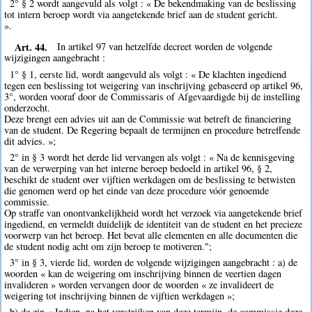
2° § 2 wordt aangevuld als volgt : « De bekendmaking van de beslissing
tot intern beroep wordt via aangetekende brief aan de student gericht.
».
Art. 44.
In artikel 97 van hetzelfde decreet worden de volgende
wijzigingen aangebracht :
1° § 1, eerste lid, wordt aangevuld als volgt : « De klachten ingediend
tegen een beslissing tot weigering van inschrijving gebaseerd op artikel 96,
3°, worden vooraf door de Commissaris of Afgevaardigde bij de instelling
onderzocht.
Deze brengt een advies uit aan de Commissie wat betreft de financiering
van de student. De Regering bepaalt de termijnen en procedure betreffende
dit advies. »;
2° in § 3 wordt het derde lid vervangen als volgt : « Na de kennisgeving
van de verwerping van het interne beroep bedoeld in artikel 96, § 2,
beschikt de student over vijftien werkdagen om de beslissing te betwisten
die genomen werd op het einde van deze procedure vóór genoemde
commissie.
Op straffe van onontvankelijkheid wordt het verzoek via aangetekende brief
ingediend, en vermeldt duidelijk de identiteit van de student en het precieze
voorwerp van het beroep. Het bevat alle elementen en alle documenten die
de student nodig acht om zijn beroep te motiveren.";
3° in § 3, vierde lid, worden de volgende wijzigingen aangebracht : a) de
woorden « kan de weigering om inschrijving binnen de veertien dagen
invalideren » worden vervangen door de woorden « ze invalideert de
weigering tot inschrijving binnen de vijftien werkdagen »;
b) de zin « Indien, na het verstrijken van deze termijn, de commissie deze