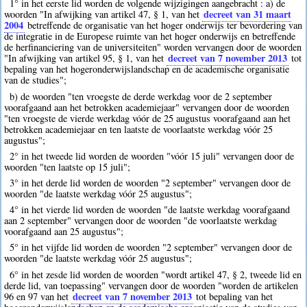
1° in het eerste lid worden de volgende wijzigingen aangebracht : a) de
decreet van 31 maart
woorden "In afwijking van artikel 47, § 1, van het
2004
betreffende de organisatie van het hoger onderwijs ter bevordering van
de integratie in de Europese ruimte van het hoger onderwijs en betreffende
de herfinanciering van de universiteiten" worden vervangen door de woorden
decreet van 7 november 2013
"In afwijking van artikel 95, § 1, van het
tot
bepaling van het hogeronderwijslandschap en de academische organisatie
van de studies";
b) de woorden "ten vroegste de derde werkdag voor de 2 september
voorafgaand aan het betrokken academiejaar" vervangen door de woorden
"ten vroegste de vierde werkdag vóór de 25 augustus voorafgaand aan het
betrokken academiejaar en ten laatste de voorlaatste werkdag vóór 25
augustus";
2° in het tweede lid worden de woorden "vóór 15 juli" vervangen door de
woorden "ten laatste op 15 juli";
3° in het derde lid worden de woorden "2 september" vervangen door de
woorden "de laatste werkdag vóór 25 augustus";
4° in het vierde lid worden de woorden "de laatste werkdag voorafgaand
aan 2 september" vervangen door de woorden "de voorlaatste werkdag
voorafgaand aan 25 augustus";
5° in het vijfde lid worden de woorden "2 september" vervangen door de
woorden "de laatste werkdag vóór 25 augustus";
6° in het zesde lid worden de woorden "wordt artikel 47, § 2, tweede lid en
derde lid, van toepassing" vervangen door de woorden "worden de artikelen
decreet van 7 november 2013
96 en 97 van het
tot bepaling van het