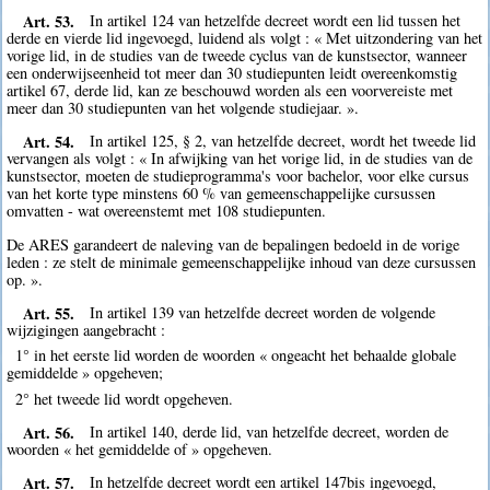
Art. 53.
In artikel 124 van hetzelfde decreet wordt een lid tussen het
derde en vierde lid ingevoegd, luidend als volgt : « Met uitzondering van het
vorige lid, in de studies van de tweede cyclus van de kunstsector, wanneer
een onderwijseenheid tot meer dan 30 studiepunten leidt overeenkomstig
artikel 67, derde lid, kan ze beschouwd worden als een voorvereiste met
meer dan 30 studiepunten van het volgende studiejaar. ».
Art. 54.
In artikel 125, § 2, van hetzelfde decreet, wordt het tweede lid
vervangen als volgt : « In afwijking van het vorige lid, in de studies van de
kunstsector, moeten de studieprogramma's voor bachelor, voor elke cursus
van het korte type minstens 60 % van gemeenschappelijke cursussen
omvatten - wat overeenstemt met 108 studiepunten.
De ARES garandeert de naleving van de bepalingen bedoeld in de vorige
leden : ze stelt de minimale gemeenschappelijke inhoud van deze cursussen
op. ».
Art. 55.
In artikel 139 van hetzelfde decreet worden de volgende
wijzigingen aangebracht :
1° in het eerste lid worden de woorden « ongeacht het behaalde globale
gemiddelde » opgeheven;
2° het tweede lid wordt opgeheven.
Art. 56.
In artikel 140, derde lid, van hetzelfde decreet, worden de
woorden « het gemiddelde of » opgeheven.
Art. 57.
In hetzelfde decreet wordt een artikel 147bis ingevoegd,