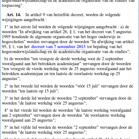
hogeronderwijslandschap en de academische organisatie van de studies van
toepassing".
Art. 14.
In artikel 9 van hetzelfde decreet, worden de volgende
wijzigingen aangebracht :
1° in het eerste lid worden de volgende wijzigingen aangebracht : a) de
woorden "In afwijking van artikel 26, § 1, van het decreet van 5 augustus
1995 houdende de algemene organisatie van het hoger onderwijs in
hogescholen" worden vervangen door de woorden "In afwijking van artikel
decreet van 7 november 2013
95, § 1, van het
tot bepaling van het
hogeronderwijslandschap en de academische organisatie van de studies";
b) de woorden "ten vroegste de derde werkdag voor de 2 september
voorafgaand aan het betrokken academiejaar" vervangen door de woorden
"ten vroegste de vierde werkdag vóór de 25 augustus voorafgaand aan het
betrokken academiejaar en ten laatste de voorlaatste werkdag op 25
augustus";
2° in het tweede lid worden de woorden "vóór 15 juli" vervangen door de
woorden "ten laatste op 15 juli";
3° in het derde lid worden de woorden "2 september" vervangen door de
woorden "de laatste werkdag vóór 25 augustus";
4° in het vierde lid worden de woorden "de laatste werkdag voorafgaand
aan 2 september" vervangen door de woorden "de voorlaatste werkdag
voorafgaand aan 25 augustus";
5° in het vijfde lid worden de woorden "2 september" vervangen door de
woorden "de laatste werkdag vóór 25 augustus";