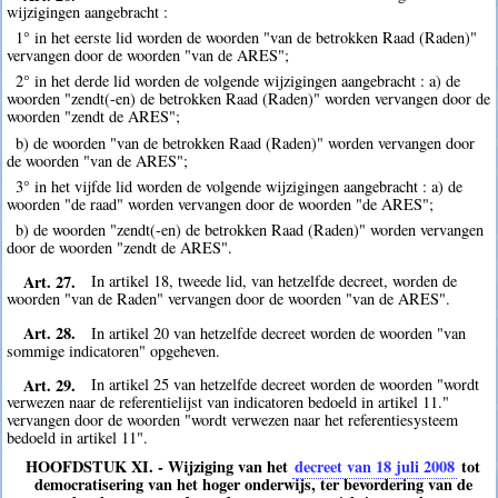
wijzigingen aangebracht :
1° in het eerste lid worden de woorden "van de betrokken Raad (Raden)"
vervangen door de woorden "van de ARES";
2° in het derde lid worden de volgende wijzigingen aangebracht : a) de
woorden "zendt(-en) de betrokken Raad (Raden)" worden vervangen door de
woorden "zendt de ARES";
b) de woorden "van de betrokken Raad (Raden)" worden vervangen door
de woorden "van de ARES";
3° in het vijfde lid worden de volgende wijzigingen aangebracht : a) de
woorden "de raad" worden vervangen door de woorden "de ARES";
b) de woorden "zendt(-en) de betrokken Raad (Raden)" worden vervangen
door de woorden "zendt de ARES".
Art. 27.
In artikel 18, tweede lid, van hetzelfde decreet, worden de
woorden "van de Raden" vervangen door de woorden "van de ARES".
Art. 28.
In artikel 20 van hetzelfde decreet worden de woorden "van
sommige indicatoren" opgeheven.
Art. 29.
In artikel 25 van hetzelfde decreet worden de woorden "wordt
verwezen naar de referentielijst van indicatoren bedoeld in artikel 11."
vervangen door de woorden "wordt verwezen naar het referentiesysteem
bedoeld in artikel 11".
HOOFDSTUK XI. - Wijziging van het
decreet van 18 juli 2008
tot
democratisering van het hoger onderwijs, ter bevordering van de