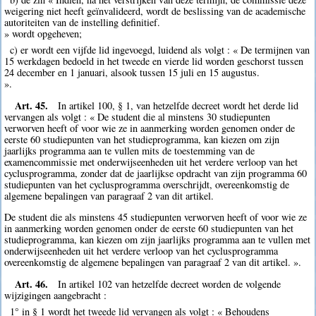
weigering niet heeft geïnvalideerd, wordt de beslissing van de academische
autoriteiten van de instelling definitief.
» wordt opgeheven;
c) er wordt een vijfde lid ingevoegd, luidend als volgt : « De termijnen van
15 werkdagen bedoeld in het tweede en vierde lid worden geschorst tussen
24 december en 1 januari, alsook tussen 15 juli en 15 augustus.
».
Art. 45.
In artikel 100, § 1, van hetzelfde decreet wordt het derde lid
vervangen als volgt : « De student die al minstens 30 studiepunten
verworven heeft of voor wie ze in aanmerking worden genomen onder de
eerste 60 studiepunten van het studieprogramma, kan kiezen om zijn
jaarlijks programma aan te vullen mits de toestemming van de
examencommissie met onderwijseenheden uit het verdere verloop van het
cyclusprogramma, zonder dat de jaarlijkse opdracht van zijn programma 60
studiepunten van het cyclusprogramma overschrijdt, overeenkomstig de
algemene bepalingen van paragraaf 2 van dit artikel.
De student die als minstens 45 studiepunten verworven heeft of voor wie ze
in aanmerking worden genomen onder de eerste 60 studiepunten van het
studieprogramma, kan kiezen om zijn jaarlijks programma aan te vullen met
onderwijseenheden uit het verdere verloop van het cyclusprogramma
overeenkomstig de algemene bepalingen van paragraaf 2 van dit artikel. ».
Art. 46.
In artikel 102 van hetzelfde decreet worden de volgende
wijzigingen aangebracht :
1° in § 1 wordt het tweede lid vervangen als volgt : « Behoudens