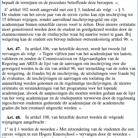
bepaalt de termijnen en de procedure betreffende deze beroepen. »;
4° artikel 102 wordt aangevuld met een § 3, luidend als volgt : « § 3.
De student van het eerste jaar van de eerste cyclus kan zijn inschrijving tot
15 februari wijzigen, zonder aanvullend inschrijvingsgeld om zijn
academiejaar binnen eenzelfde cursus voort te zetten. Deze nieuwe oriëntatie
moet gemotiveerd worden door de student en goedgekeurd worden door de
examencommissie van de studiecyclus waar hij naartoe wenst te gaan. Bij
weigering kan de student een beroep indienen overeenkomstig artikel 96. ».
Art. 47.
In artikel 106, van hetzelfde decreet, wordt het tweede lid
vervangen als volgt : « Tegen vijftien juni van het academiejaar ten laatste,
valideren en zenden de Commissarissen en Afgevaardigden van de
Regering aan ARES de lijst van de aanvragen om inschrijving over die
geweigerd werden in de zin van artikel 96, met vermelding van de reden van
de weigering, de fraudes bij de inschrijving, de uitsluitingen voor fraude bij
de evaluaties, de inschrijvingen en aanvragen om toelating die in
aanmerking werden genomen en de regelmatige inschrijvingen, de nieuwe
oriëntatie en verminderingen van het programma voor het lopende
academiejaar, alsook de aanpassingen die moeten worden gedaan aan de lijst
van het vorig academiejaar en de studiepunten verworven door de regelmatig
ingeschreven studenten gedurende dit academiejaar en de academische
graden die hen eventueel uitgereikt werden. ».
Art. 48.
In artikel 108, van hetzelfde decreet worden de volgende
wijzigingen aangebracht :
1° in § 1 worden de woorden « Met uitzondering van de studenten die een
cursus volgen in een Hogere Kunstschool » vervangen door de woorden «