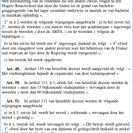
Met uitzondering van de studenten die een andere cursus volgen in een
Hogere Kunstschool dan deze die leiden tot de graad van bachelor-
geaggregeerde van het lager secundair onderwijs in muziek en van bachelor
in muzikale opleiding »;
2° in § 2 worden de volgende wijzigingen aangebracht : a) in het eerste lid,
2°, worden de woorden « ten minste twee keer per academiejaar » ingevoegd
tussen de woorden « door de ARES, » en de woorden « volgens de
bepalingen »;
b) in het eerste lid wordt een 4° ingevoegd, luidend als volgt : « 4° ofwel
door een slaagattest voor andere proeven voor het beheersen van de Franse
taal waarvan de lijst door de Regering wordt vastgesteld »;
c) het tweede lid wordt opgeheven.
Art. 49.
Artikel 110 van hetzelfde decreet wordt aangevuld als volgt : «
Het studiereglement bepaalt de organisatie van deze toelatingsproef ».
Art. 50.
In artikel 111, § 1, derde lid, van hetzelfde decreet worden de
woorden « meer dan 15 bijkomende studiepunten » vervangen door de
woorden « meer dan 60 bijkomende studiepunten ».
Art. 51.
In artikel 113 van hetzelfde decreet worden de volgende
wijzigingen aangebracht :
a) in § 1, eerste lid, wordt het woord « voldoende » vervangen door het
woord « grondig »;
b) § 1, tweede lid, wordt vervangen als volgt : « Dit bewijs wordt geleverd
: 1° ofwel door het bezit van een diploma of getuigschrift bedoeld in artikel