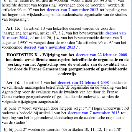
6° in het zesde lid worden de woorden "wordt artikel 26, §§ 3 en 4, van
hetzelfde decreet van toepassing" vervangen door de woorden "worden de
decreet van 7 november 2013
artikelen 96 en 97 van het
tot bepaling van
het hogeronderwijslandschap en de academische organisatie van de studies
van toepassing".
Art. 15.
In artikel 10 van hetzelfde decreet worden de woorden
decreet van
"naargelang het geval, artikel 47, § 2, van het bovenvermelde
31 maart 2004
, of artikel 26, § 4, van het bovenvermelde decreet van 5
augustus 1995" vervangen door de woorden "de artikelen 96 en 97 van het
decreet van 7 november 2013
voornoemde
,".
HOOFDSTUK X. - Wijziging van het
decreet van 22 februari 2008
houdende verschillende maatregelen betreffende de organisatie en de
werking van het Agentschap voor de evaluatie van de kwaliteit van
het door de Franse Gemeenschap georganiseerde of gesubsidieerde
onderwijs
Art. 16.
decreet van 22 februari 2008
In artikel 1 van het
houdende
verschillende maatregelen betreffende de organisatie en de werking van het
Agentschap voor de evaluatie van de kwaliteit van het door de Franse
Gemeenschap georganiseerde of gesubsidieerde onderwijs, worden de
volgende wijzigingen aangebracht :
a) punt 1° wordt vervangen door hetgeen volgt : "1° Hoger Onderwijs : het
decreet van 7 november 2013
onderwijs bedoeld bij artikel 1 van het
tot
bepaling van het hogeronderwijslandschap en de academische organisatie
van de studies";
b) bij punt 2° worden de woorden "de artikelen 10, 11, 12, 13 en 178"