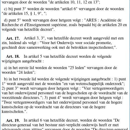
vervangen door de woorden "de artikelen 10, 11, 12 en 13";
c) bij punt 3° worden de woorden "artikel 6" vervangen door de woorden
"de artikelen 15, § 1, 9°, ";
d) punt 5° wordt vervangen door hetgeen volgt : "ARES : Académie de
Recherche et d'Enseignement supérieur, zoals bepaald bij de artikelen 20 en
volgende van hetzelfde decreet".
Art. 17.
Artikel 3, 3°, van hetzelfde decreet wordt aangevuld met een
zin, luidend als volgt : "Voor het Onderwijs voor sociale promotie,
geschiedt deze samenwerking ook met de betrokken inspectiedienst;".
Art. 18.
In artikel 5 van hetzelfde decreet worden de volgende
wijzigingen aangebracht :
a) in het eerste lid worden de woorden "25 leden" vervangen door de
woorden "24 leden";
b) in het tweede lid worden de volgende wijzigingen aangebracht : 1) punt
1° wordt aangevuld met de woorden "en van wetenschappelijk onderzoek";
2) punt 3° wordt vervangen door hetgeen volgt : "Vier vertegenwoordigers
van het onderwijzend personeel van de hogescholen op de voordracht van de
voorzittende directeurs."; 3) punt 4° wordt vervangen door hetgeen volgt :
"Twee vertegenwoordigers van het onderwijzend personeel van de hogere
kunstscholen op de voordracht van de directeurs van de hogere
kunstscholen.".
Art. 19.
In artikel 6 van hetzelfde decreet, worden de woorden "De
directeur-generaal van het bestuur niet-verplicht onderwijs heeft er met
adviserende stem zitting" vervangen door de woorden "De directeur-generaal