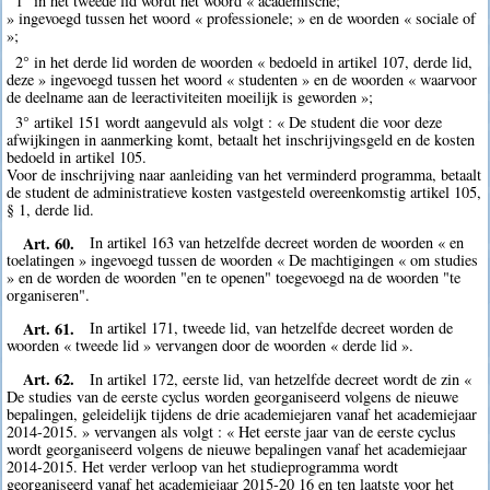
1° in het tweede lid wordt het woord « academische;
» ingevoegd tussen het woord « professionele; » en de woorden « sociale of
»;
2° in het derde lid worden de woorden « bedoeld in artikel 107, derde lid,
deze » ingevoegd tussen het woord « studenten » en de woorden « waarvoor
de deelname aan de leeractiviteiten moeilijk is geworden »;
3° artikel 151 wordt aangevuld als volgt : « De student die voor deze
afwijkingen in aanmerking komt, betaalt het inschrijvingsgeld en de kosten
bedoeld in artikel 105.
Voor de inschrijving naar aanleiding van het verminderd programma, betaalt
de student de administratieve kosten vastgesteld overeenkomstig artikel 105,
§ 1, derde lid.
Art. 60.
In artikel 163 van hetzelfde decreet worden de woorden « en
toelatingen » ingevoegd tussen de woorden « De machtigingen « om studies
» en de worden de woorden "en te openen" toegevoegd na de woorden "te
organiseren".
Art. 61.
In artikel 171, tweede lid, van hetzelfde decreet worden de
woorden « tweede lid » vervangen door de woorden « derde lid ».
Art. 62.
In artikel 172, eerste lid, van hetzelfde decreet wordt de zin «
De studies van de eerste cyclus worden georganiseerd volgens de nieuwe
bepalingen, geleidelijk tijdens de drie academiejaren vanaf het academiejaar
2014-2015. » vervangen als volgt : « Het eerste jaar van de eerste cyclus
wordt georganiseerd volgens de nieuwe bepalingen vanaf het academiejaar
2014-2015. Het verder verloop van het studieprogramma wordt
georganiseerd vanaf het academiejaar 2015-20 16 en ten laatste voor het