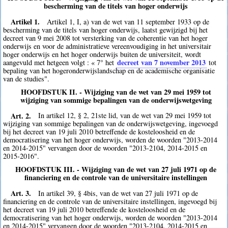
bescherming van de titels van hoger onderwijs
Artikel 1.
Artikel 1, I, a) van de wet van 11 september 1933 op de
bescherming van de titels van hoger onderwijs, laatst gewijzigd bij het
decreet van 9 mei 2008 tot versterking van de coherentie van het hoger
onderwijs en voor de administratieve vereenvoudiging in het universitair
hoger onderwijs en het hoger onderwijs buiten de universiteit, wordt
decreet van 7 november 2013
aangevuld met hetgeen volgt : « 7° het
tot
bepaling van het hogeronderwijslandschap en de academische organisatie
van de studies".
HOOFDSTUK II. - Wijziging van de wet van 29 mei 1959 tot
wijziging van sommige bepalingen van de onderwijswetgeving
Art. 2.
In artikel 12, § 2, 21ste lid, van de wet van 29 mei 1959 tot
wijziging van sommige bepalingen van de onderwijswetgeving, ingevoegd
bij het decreet van 19 juli 2010 betreffende de kosteloosheid en de
democratisering van het hoger onderwijs, worden de woorden "2013-2014
en 2014-2015" vervangen door de woorden "2013-2104, 2014-2015 en
2015-2016".
HOOFDSTUK III. - Wijziging van de wet van 27 juli 1971 op de
financiering en de controle van de universitaire instellingen
Art. 3.
In artikel 39, § 4bis, van de wet van 27 juli 1971 op de
financiering en de controle van de universitaire instellingen, ingevoegd bij
het decreet van 19 juli 2010 betreffende de kosteloosheid en de
democratisering van het hoger onderwijs, worden de woorden "2013-2014
en 2014-2015" vervangen door de woorden "2013-2104, 2014-2015 en