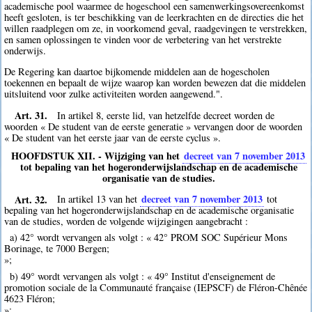
academische pool waarmee de hogeschool een samenwerkingsovereenkomst
heeft gesloten, is ter beschikking van de leerkrachten en de directies die het
willen raadplegen om ze, in voorkomend geval, raadgevingen te verstrekken,
en samen oplossingen te vinden voor de verbetering van het verstrekte
onderwijs.
De Regering kan daartoe bijkomende middelen aan de hogescholen
toekennen en bepaalt de wijze waarop kan worden bewezen dat die middelen
uitsluitend voor zulke activiteiten worden aangewend.".
Art. 31.
In artikel 8, eerste lid, van hetzelfde decreet worden de
woorden « De student van de eerste generatie » vervangen door de woorden
« De student van het eerste jaar van de eerste cyclus ».
HOOFDSTUK XII. - Wijziging van het
decreet van 7 november 2013
tot bepaling van het hogeronderwijslandschap en de academische
organisatie van de studies.
Art. 32.
decreet van 7 november 2013
In artikel 13 van het
tot
bepaling van het hogeronderwijslandschap en de academische organisatie
van de studies, worden de volgende wijzigingen aangebracht :
a) 42° wordt vervangen als volgt : « 42° PROM SOC Supérieur Mons
Borinage, te 7000 Bergen;
»;
b) 49° wordt vervangen als volgt : « 49° Institut d'enseignement de
promotion sociale de la Communauté française (IEPSCF) de Fléron-Chênée
4623 Fléron;
»;