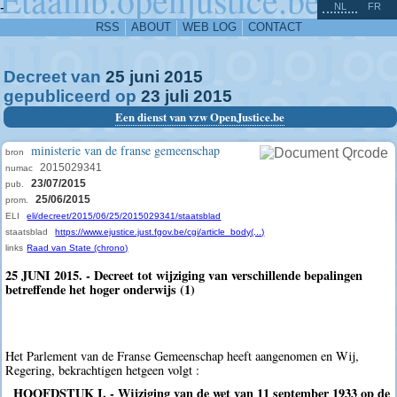
^
-
NL
FR
RSS
ABOUT
WEB LOG
CONTACT
Decreet van
25
juni
2015
gepubliceerd op
23
juli
2015
Een dienst van vzw OpenJustice.be
ministerie van de franse gemeenschap
bron
2015029341
numac
23/07/2015
pub.
25/06/2015
prom.
ELI
eli/decreet/2015/06/25/2015029341/staatsblad
staatsblad
https://www.ejustice.just.fgov.be/cgi/article_body(...)
links
Raad van State (chrono)
25 JUNI 2015. - Decreet tot wijziging van verschillende bepalingen
betreffende het hoger onderwijs (1)
Het Parlement van de Franse Gemeenschap heeft aangenomen en Wij,
Regering, bekrachtigen hetgeen volgt :
HOOFDSTUK I. - Wijziging van de wet van 11 september 1933 op de