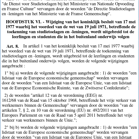
"de Dienst voor Studietoelagen bij het Ministerie van Nationale Opvoeding
en Franse Cultuur" vervangen door de woorden "de Directie Studietoelagen
en -leningen van het Ministerie van de Franse Gemeenschap".
HOOFDSTUK VI. - Wijziging van het koninklijk besluit van 17 mei
1977 waarbij het voordeel van de wet van 19 juli 1971, betreffende de
toekenning van studietoelagen en -leningen, wordt uitgebreid tot de
leerlingen en studenten die in het buitenland onderwijs volgen
Art. 8.
In artikel 1 van het koninklijk besluit van 17 mei 1977 waarbij
het voordeel van de wet van 19 juli 1971, betreffende de toekenning van
studietoelagen en -leningen, wordt uitgebreid tot de leerlingen en studenten
die in het buitenland onderwijs volgen, worden de volgende wijzigingen
aangebracht :
1° bij a) worden de volgende wijzigingen aangebracht : 1) de woorden "een
lidstaat van de Europese economische gemeenschap" worden vervangen
door de woorden "van een lidstaat van de Europese Unie, van een lidstaat
van de Europese Economische Ruimte, van de Zwitserse Confederatie";
2) de woorden "artikel 12 van de verordening (EEG) nr.
1612/68 van de Raad van 15 oktober 1968, betreffende het vrije verkeer van
werknemers binnen de Gemeenschap" vervangen door de woorden "van de
artikelen 7, § 2, en 10 van de verordening (EU) nr. 492/2011 van het
Europees Parlement en van de Raad van 5 april 2011 betreffende het vrije
verkeer van werknemers binnen de Unie.";
2° bij b) worden de volgende wijzigingen aangebracht : 1) de woorden "een
lidstaat van de Europese economische gemeenschap" worden vervangen
door de woorden "van een lidstaat van de Europese Unie, van een lidstaat