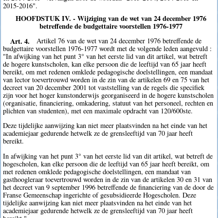
2015-2016".
HOOFDSTUK IV. - Wijziging van de wet van 24 december 1976
betreffende de budgettaire voorstellen 1976-1977
Art. 4.
Artikel 76 van de wet van 24 december 1976 betreffende de
budgettaire voorstellen 1976-1977 wordt met de volgende leden aangevuld :
"In afwijking van het punt 3° van het eerste lid van dit artikel, wat betreft
de hogere kunstscholen, kan elke persoon die de leeftijd van 65 jaar heeft
bereikt, om met redenen omklede pedagogische doelstellingen, een mandaat
van lector toevertrouwd worden in de zin van de artikelen 69 en 75 van het
decreet van 20 december 2001 tot vaststelling van de regels die specifiek
zijn voor het hoger kunstonderwijs georganiseerd in de hogere kunstscholen
(organisatie, financiering, omkadering, statuut van het personeel, rechten en
plichten van studenten), met een maximale opdracht van 120/600ste.
Deze tijdelijke aanwijzing kan niet meer plaatsvinden na het einde van het
academiejaar gedurende hetwelk ze de grensleeftijd van 70 jaar heeft
bereikt.
In afwijking van het punt 3° van het eerste lid van dit artikel, wat betreft de
hogescholen, kan elke persoon die de leeftijd van 65 jaar heeft bereikt, om
met redenen omklede pedagogische doelstellingen, een mandaat van
gasthoogleraar toevertrouwd worden in de zin van de artikelen 30 en 31 van
het decreet van 9 september 1996 betreffende de financiering van de door de
Franse Gemeenschap ingerichte of gesubsidieerde Hogescholen. Deze
tijdelijke aanwijzing kan niet meer plaatsvinden na het einde van het
academiejaar gedurende hetwelk ze de grensleeftijd van 70 jaar heeft