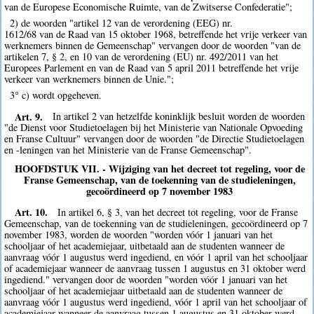
van de Europese Economische Ruimte, van de Zwitserse Confederatie";
2) de woorden "artikel 12 van de verordening (EEG) nr.
1612/68 van de Raad van 15 oktober 1968, betreffende het vrije verkeer van
werknemers binnen de Gemeenschap" vervangen door de woorden "van de
artikelen 7, § 2, en 10 van de verordening (EU) nr. 492/2011 van het
Europees Parlement en van de Raad van 5 april 2011 betreffende het vrije
verkeer van werknemers binnen de Unie.";
3° c) wordt opgeheven.
Art. 9.
In artikel 2 van hetzelfde koninklijk besluit worden de woorden
"de Dienst voor Studietoelagen bij het Ministerie van Nationale Opvoeding
en Franse Cultuur" vervangen door de woorden "de Directie Studietoelagen
en -leningen van het Ministerie van de Franse Gemeenschap".
HOOFDSTUK VII. - Wijziging van het decreet tot regeling, voor de
Franse Gemeenschap, van de toekenning van de studieleningen,
gecoördineerd op 7 november 1983
Art. 10.
In artikel 6, § 3, van het decreet tot regeling, voor de Franse
Gemeenschap, van de toekenning van de studieleningen, gecoördineerd op 7
november 1983, worden de woorden "worden vóór 1 januari van het
schooljaar of het academiejaar, uitbetaald aan de studenten wanneer de
aanvraag vóór 1 augustus werd ingediend, en vóór 1 april van het schooljaar
of academiejaar wanneer de aanvraag tussen 1 augustus en 31 oktober werd
ingediend." vervangen door de woorden "worden vóór 1 januari van het
schooljaar of het academiejaar uitbetaald aan de studenten wanneer de
aanvraag vóór 1 augustus werd ingediend, vóór 1 april van het schooljaar of
academiejaar wanneer de aanvraag tussen 1 augustus en 31 oktober werd