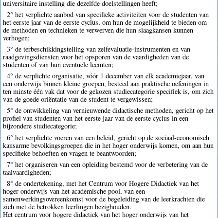
universitaire instelling die dezelfde doelstellingen heeft;
2° het verplichte aanbod van specifieke activiteiten voor de studenten van
het eerste jaar van de eerste cyclus, om hun de mogelijkheid te bieden om
de methoden en technieken te verwerven die hun slaagkansen kunnen
verhogen;
3° de terbeschikkingstelling van zelfevaluatie-instrumenten en van
raadgevingsdiensten voor het opsporen van de vaardigheden van de
studenten of van hun eventuele leemten;
4° de verplichte organisatie, vóór 1 december van elk academiejaar, van
een onderwijs binnen kleine groepen, besteed aan praktische oefeningen in
ten minste één vak dat voor de gekozen studiecategorie specifiek is, om zich
van de goede oriëntatie van de student te vergewissen;
5° de ontwikkeling van vernieuwende didactische methoden, gericht op het
profiel van studenten van het eerste jaar van de eerste cyclus in een
bijzondere studiecategorie;
6° het verplichte voeren van een beleid, gericht op de sociaal-economisch
kansarme bevolkingsgroepen die in het hoger onderwijs komen, om aan hun
specifieke behoeften en vragen te beantwoorden;
7° het organiseren van een opleiding bestemd voor de verbetering van de
taalvaardigheden;
8° de ondertekening, met het Centrum voor Hogere Didactiek van het
hoger onderwijs van het academische pool, van een
samenwerkingsovereenkomst voor de begeleiding van de leerkrachten die
zich met de betrokken leerlingen bezighouden.
Het centrum voor hogere didactiek van het hoger onderwijs van het