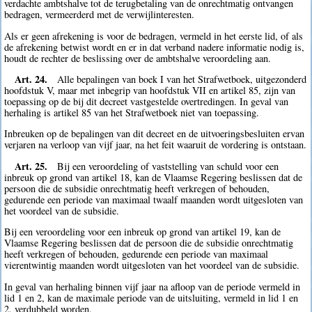
verdachte ambtshalve tot de terugbetaling van de onrechtmatig ontvangen
bedragen, vermeerderd met de verwijlinteresten.
Als er geen afrekening is voor de bedragen, vermeld in het eerste lid, of als
de afrekening betwist wordt en er in dat verband nadere informatie nodig is,
houdt de rechter de beslissing over de ambtshalve veroordeling aan.
Art. 24.
Alle bepalingen van boek I van het Strafwetboek, uitgezonderd
hoofdstuk V, maar met inbegrip van hoofdstuk VII en artikel 85, zijn van
toepassing op de bij dit decreet vastgestelde overtredingen. In geval van
herhaling is artikel 85 van het Strafwetboek niet van toepassing.
Inbreuken op de bepalingen van dit decreet en de uitvoeringsbesluiten ervan
verjaren na verloop van vijf jaar, na het feit waaruit de vordering is ontstaan.
Art. 25.
Bij een veroordeling of vaststelling van schuld voor een
inbreuk op grond van artikel 18, kan de Vlaamse Regering beslissen dat de
persoon die de subsidie onrechtmatig heeft verkregen of behouden,
gedurende een periode van maximaal twaalf maanden wordt uitgesloten van
het voordeel van de subsidie.
Bij een veroordeling voor een inbreuk op grond van artikel 19, kan de
Vlaamse Regering beslissen dat de persoon die de subsidie onrechtmatig
heeft verkregen of behouden, gedurende een periode van maximaal
vierentwintig maanden wordt uitgesloten van het voordeel van de subsidie.
In geval van herhaling binnen vijf jaar na afloop van de periode vermeld in
lid 1 en 2, kan de maximale periode van de uitsluiting, vermeld in lid 1 en
2, verdubbeld worden.