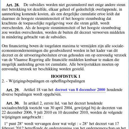
Art. 28.
De subsidies worden niet gecumuleerd met enige andere steun
met betrekking tot dezelfde, elkaar geheel of gedeeltelijk overlappende, in
aanmerking komende kosten, als een dergelijke cumulatie ertoe leidt dat
daarmee de hoogste steunintensiteit of het hoogste steunbedrag dat
krachtens de toepasselijke regelgeving voor die steun geldt, wordt
overschreden. Als de hoogste steunintensiteit of het hoogste steunbedrag
zou worden overschreden, worden de buiten dit decreet verworven middelen
in mindering gebracht van de subsidies.
Om financiering boven de toegelaten maxima te vermijden zijn alle sociale-
economieondernemingen die gesubsidieerd worden in het kader van dit
decreet en de uitvoeringsbesluiten ervan gehouden om op eenvoudig verzoek
van de Vlaamse Regering alle financiële middelen kenbaar te maken die
mogelijk aanleiding geven tot cumulatie. Alle bewijsstukken moeten op
eenvoudig verzoek ter beschikking worden gesteld.
HOOFDSTUK 1
2. - Wijzigingsbepalingen en opheffingsbepalingen
Art. 29.
decreet van 8 december 2000
Artikel 18 van het
houdende
diverse bepalingen wordt opgeheven.
Art. 30.
In artikel 2, eerste lid, van het decreet houdende
sociaalrechtelijk toezicht van 30 april 2004, gewijzigd bij de decreten van
22 december 2006, 9 juli 2010 en 10 december 2010, worden de volgende
wijzigingen aangebracht :
1° punt 28° wordt vervangen door wat volgt : « 28° het decreet van 17
februari 2012 betreffende de ondersteuning van het ondernemerschap op het