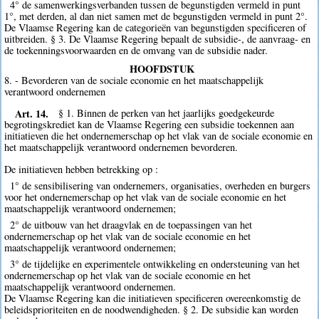
4° de samenwerkingsverbanden tussen de begunstigden vermeld in punt
1°, met derden, al dan niet samen met de begunstigden vermeld in punt 2°.
De Vlaamse Regering kan de categorieën van begunstigden specificeren of
uitbreiden. § 3. De Vlaamse Regering bepaalt de subsidie-, de aanvraag- en
de toekenningsvoorwaarden en de omvang van de subsidie nader.
HOOFDSTUK
8. - Bevorderen van de sociale economie en het maatschappelijk
verantwoord ondernemen
Art. 14.
§ 1. Binnen de perken van het jaarlijks goedgekeurde
begrotingskrediet kan de Vlaamse Regering een subsidie toekennen aan
initiatieven die het ondernemerschap op het vlak van de sociale economie en
het maatschappelijk verantwoord ondernemen bevorderen.
De initiatieven hebben betrekking op :
1° de sensibilisering van ondernemers, organisaties, overheden en burgers
voor het ondernemerschap op het vlak van de sociale economie en het
maatschappelijk verantwoord ondernemen;
2° de uitbouw van het draagvlak en de toepassingen van het
ondernemerschap op het vlak van de sociale economie en het
maatschappelijk verantwoord ondernemen;
3° de tijdelijke en experimentele ontwikkeling en ondersteuning van het
ondernemerschap op het vlak van de sociale economie en het
maatschappelijk verantwoord ondernemen.
De Vlaamse Regering kan die initiatieven specificeren overeenkomstig de
beleidsprioriteiten en de noodwendigheden. § 2. De subsidie kan worden