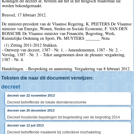
Kondigen dit decreet af, bevelen dat het in het Belgisch Staatsblad zal
worden bekendgemaakt.
Brussel, 17 februari 2012.
De minister-president van de Vlaamse Regering, K. PEETERS De Vlaamse
minister van Energie, Wonen, Steden en Sociale Economie, F. VAN DEN
BOSSCHE De Vlaamse minister van Financiën, Begroting, Werk,
Ruimtelijke Ordening en Sport, Ph. MUYTERS _______ Nota
(1) Zitting 2011-2012 Stukken.
- Ontwerp van decreet, 1387 - Nr. 1. - Amendementen, 1387 - Nr. 2. -
Verslag, 1387 - Nr. 3. - Tekst aangenomen door de plenaire vergadering,
1387 - Nr. 4.
Handelingen. - Bespreking en aanneming. Vergadering van 8 februari 2012.
Teksten die naar dit document verwijzen:
decreet
decreet van 22 november 2013
Decreet betreffende de lokale diensteneconomie
decreet van 20 december 2013
Decreet houdende bepalingen tot begeleiding van de begroting 2014
decreet van 12 juli 2013
Decreet betreffende maatwerk bij collectieve inschakeling