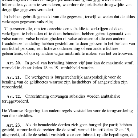
informaticasysteem te veranderen, waardoor de juridische draagwijdte van
dergelijke gegevens verandert;
b) hebben gebruik gemaakt van die gegevens, terwijl ze weten dat de aldus
verkregen gegevens vals zijn;
7° personen die, om ten onrechte een subsidie te verkrijgen of doen
verkrijgen, te behouden of te doen behouden, hebben gebruikgemaakt van
valse namen, valse hoedanigheden of valse adressen of die een andere
frauduleuze handeling hebben gesteld om te doen geloven in het bestaan van
een fictief persoon, een fictieve onderneming of een andere fictieve
gebeurtenis, of om op andere wijze misbruik te maken van het vertrouwen.
Art. 20.
In geval van herhaling binnen vijf jaar kan de maximale straf,
vermeld in de artikelen 18 en 19, verdubbeld worden.
Art. 21.
De werkgever is burgerrechtelijk aansprakelijk voor de
betaling van de geldboetes waartoe zijn lasthebbers of aangestelden zijn
veroordeeld.
Art. 22.
Onrechtmatig ontvangen subsidies worden ambtshalve
teruggevorderd.
De Vlaamse Regering kan nadere regels vaststellen voor de terugvordering
van die subsidies.
Art. 23.
Als de benadeelde derden zich geen burgerlijke partij hebben
gesteld, veroordeelt de rechter die de straf, vermeld in artikelen 18 en 19,
uitspreekt, of die de schuld vaststelt voor een inbreuk op die bepalingen, de