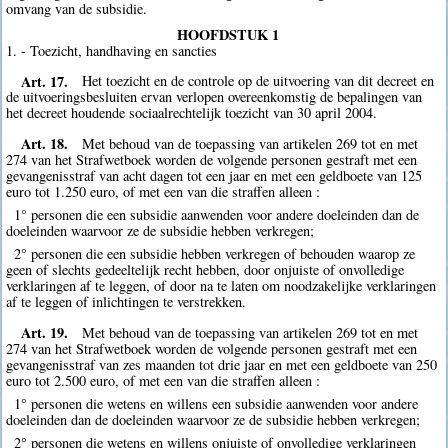
omvang van de subsidie.
HOOFDSTUK 1
1. - Toezicht, handhaving en sancties
Art. 17.
Het toezicht en de controle op de uitvoering van dit decreet en
de uitvoeringsbesluiten ervan verlopen overeenkomstig de bepalingen van
het decreet houdende sociaalrechtelijk toezicht van 30 april 2004.
Art. 18.
Met behoud van de toepassing van artikelen 269 tot en met
274 van het Strafwetboek worden de volgende personen gestraft met een
gevangenisstraf van acht dagen tot een jaar en met een geldboete van 125
euro tot 1.250 euro, of met een van die straffen alleen :
1° personen die een subsidie aanwenden voor andere doeleinden dan de
doeleinden waarvoor ze de subsidie hebben verkregen;
2° personen die een subsidie hebben verkregen of behouden waarop ze
geen of slechts gedeeltelijk recht hebben, door onjuiste of onvolledige
verklaringen af te leggen, of door na te laten om noodzakelijke verklaringen
af te leggen of inlichtingen te verstrekken.
Art. 19.
Met behoud van de toepassing van artikelen 269 tot en met
274 van het Strafwetboek worden de volgende personen gestraft met een
gevangenisstraf van zes maanden tot drie jaar en met een geldboete van 250
euro tot 2.500 euro, of met een van die straffen alleen :
1° personen die wetens en willens een subsidie aanwenden voor andere
doeleinden dan de doeleinden waarvoor ze de subsidie hebben verkregen;
2° personen die wetens en willens onjuiste of onvolledige verklaringen