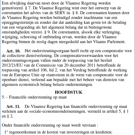
Een afwijking daarvan moet door de Vlaamse Regering worden
gemotiveerd. § 7. De Vlaamse Regering wint over het ontwerp van de
convenanten het advies van de SERV in. § 8. De convenanten kunnen door
de Vlaamse Regering worden beëindigd zonder inachtname van een
opzeggingstermijn en zonder dat dat aanleiding kan geven tot de betaling
van een vergoeding als het algemeen belang dat in buitengewone
omstandigheden vereist. § 9. De convenanten, alsook elke verlenging,
wijziging, schorsing of ontbinding ervan, worden door de Vlaamse
Regering binnen de zestig dagen meegedeeld aan het Vlaams Parlement.
Art. 10.
Het ondersteuningsorgaan heeft recht op een compensatie voor
de collectieve dienstverlening. De compensatievoorwaarden voor het
ondersteuningsorgaan vallen onder de toepassing van het besluit
2012/21/EU van de Commissie van 20 december 2011 betreffende de
toepassing van artikel 106, lid 2, van het Verdrag betreffende de werking
van de Europese Unie op staatssteun in de vorm van compensatie voor de
openbare dienst, verleend aan bepaalde met het beheer van diensten van
algemeen economisch belang belaste ondernemingen.
HOOFDSTUK
5. - Financiële ondersteuning op maat
Art. 11.
De Vlaamse Regering kan financiële ondersteuning op maat
verlenen aan de sociale-economieondernemingen, vermeld in artikel 5, § 1
en § 2.
Onder financiële ondersteuning op maat wordt verstaan :
1° tegemoetkomen in de kosten van investeringen en kredieten;