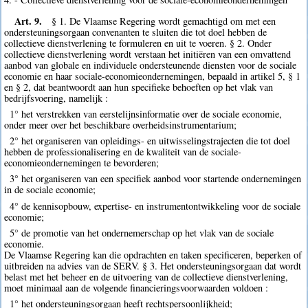
Art. 9.
§ 1. De Vlaamse Regering wordt gemachtigd om met een
ondersteuningsorgaan convenanten te sluiten die tot doel hebben de
collectieve dienstverlening te formuleren en uit te voeren. § 2. Onder
collectieve dienstverlening wordt verstaan het initiëren van een omvattend
aanbod van globale en individuele ondersteunende diensten voor de sociale
economie en haar sociale-economieondernemingen, bepaald in artikel 5, § 1
en § 2, dat beantwoordt aan hun specifieke behoeften op het vlak van
bedrijfsvoering, namelijk :
1° het verstrekken van eerstelijnsinformatie over de sociale economie,
onder meer over het beschikbare overheidsinstrumentarium;
2° het organiseren van opleidings- en uitwisselingstrajecten die tot doel
hebben de professionalisering en de kwaliteit van de sociale-
economieondernemingen te bevorderen;
3° het organiseren van een specifiek aanbod voor startende ondernemingen
in de sociale economie;
4° de kennisopbouw, expertise- en instrumentontwikkeling voor de sociale
economie;
5° de promotie van het ondernemerschap op het vlak van de sociale
economie.
De Vlaamse Regering kan die opdrachten en taken specificeren, beperken of
uitbreiden na advies van de SERV. § 3. Het ondersteuningsorgaan dat wordt
belast met het beheer en de uitvoering van de collectieve dienstverlening,
moet minimaal aan de volgende financieringsvoorwaarden voldoen :
1° het ondersteuningsorgaan heeft rechtspersoonlijkheid;