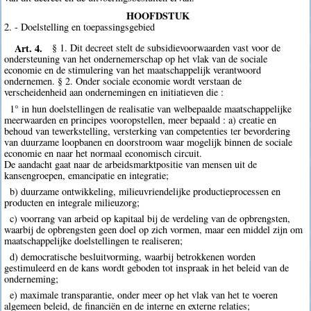
HOOFDSTUK
2. - Doelstelling en toepassingsgebied
Art. 4.
§ 1. Dit decreet stelt de subsidievoorwaarden vast voor de
ondersteuning van het ondernemerschap op het vlak van de sociale
economie en de stimulering van het maatschappelijk verantwoord
ondernemen. § 2. Onder sociale economie wordt verstaan de
verscheidenheid aan ondernemingen en initiatieven die :
1° in hun doelstellingen de realisatie van welbepaalde maatschappelijke
meerwaarden en principes vooropstellen, meer bepaald : a) creatie en
behoud van tewerkstelling, versterking van competenties ter bevordering
van duurzame loopbanen en doorstroom waar mogelijk binnen de sociale
economie en naar het normaal economisch circuit.
De aandacht gaat naar de arbeidsmarktpositie van mensen uit de
kansengroepen, emancipatie en integratie;
b) duurzame ontwikkeling, milieuvriendelijke productieprocessen en
producten en integrale milieuzorg;
c) voorrang van arbeid op kapitaal bij de verdeling van de opbrengsten,
waarbij de opbrengsten geen doel op zich vormen, maar een middel zijn om
maatschappelijke doelstellingen te realiseren;
d) democratische besluitvorming, waarbij betrokkenen worden
gestimuleerd en de kans wordt geboden tot inspraak in het beleid van de
onderneming;
e) maximale transparantie, onder meer op het vlak van het te voeren
algemeen beleid, de financiën en de interne en externe relaties;