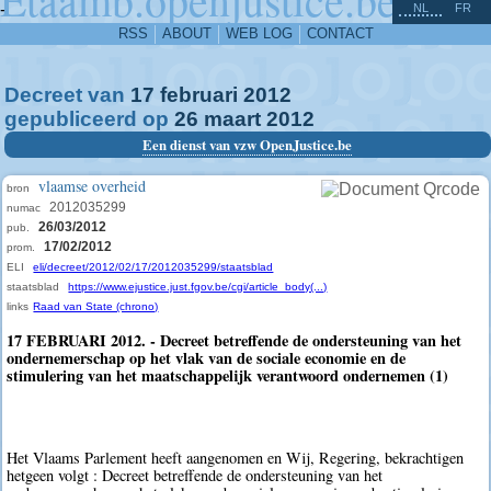
^
-
NL
FR
RSS
ABOUT
WEB LOG
CONTACT
Decreet van
17
februari
2012
gepubliceerd op
26
maart
2012
Een dienst van vzw OpenJustice.be
vlaamse overheid
bron
2012035299
numac
26/03/2012
pub.
17/02/2012
prom.
ELI
eli/decreet/2012/02/17/2012035299/staatsblad
staatsblad
https://www.ejustice.just.fgov.be/cgi/article_body(...)
links
Raad van State (chrono)
17 FEBRUARI 2012. - Decreet betreffende de ondersteuning van het
ondernemerschap op het vlak van de sociale economie en de
stimulering van het maatschappelijk verantwoord ondernemen (1)
Het Vlaams Parlement heeft aangenomen en Wij, Regering, bekrachtigen
hetgeen volgt : Decreet betreffende de ondersteuning van het