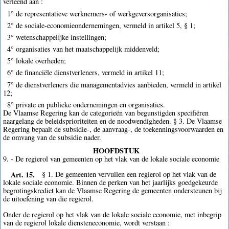
verleend aan :
1° de representatieve werknemers- of werkgeversorganisaties;
2° de sociale-economieondernemingen, vermeld in artikel 5, § 1;
3° wetenschappelijke instellingen;
4° organisaties van het maatschappelijk middenveld;
5° lokale overheden;
6° de financiële dienstverleners, vermeld in artikel 11;
7° de dienstverleners die managementadvies aanbieden, vermeld in artikel
12;
8° private en publieke ondernemingen en organisaties.
De Vlaamse Regering kan de categorieën van begunstigden specifiëren
naargelang de beleidsprioriteiten en de noodwendigheden. § 3. De Vlaamse
Regering bepaalt de subsidie-, de aanvraag-, de toekenningsvoorwaarden en
de omvang van de subsidie nader.
HOOFDSTUK
9. - De regierol van gemeenten op het vlak van de lokale sociale economie
Art. 15.
§ 1. De gemeenten vervullen een regierol op het vlak van de
lokale sociale economie. Binnen de perken van het jaarlijks goedgekeurde
begrotingskrediet kan de Vlaamse Regering de gemeenten ondersteunen bij
de uitoefening van die regierol.
Onder de regierol op het vlak van de lokale sociale economie, met inbegrip
van de regierol lokale diensteneconomie, wordt verstaan :