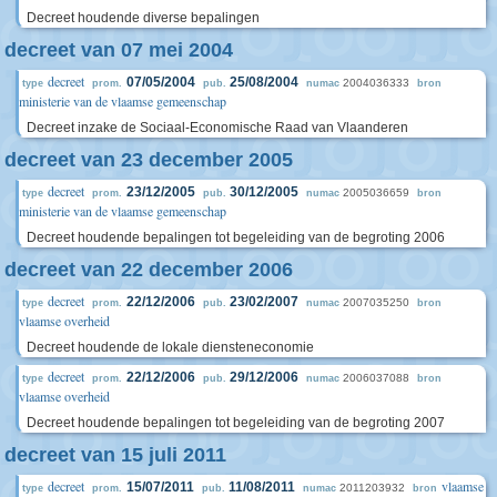
Decreet houdende diverse bepalingen
decreet van 07 mei 2004
decreet
07/05/2004
25/08/2004
2004036333
type
prom.
pub.
numac
bron
ministerie van de vlaamse gemeenschap
Decreet inzake de Sociaal-Economische Raad van Vlaanderen
decreet van 23 december 2005
decreet
23/12/2005
30/12/2005
2005036659
type
prom.
pub.
numac
bron
ministerie van de vlaamse gemeenschap
Decreet houdende bepalingen tot begeleiding van de begroting 2006
decreet van 22 december 2006
decreet
22/12/2006
23/02/2007
2007035250
type
prom.
pub.
numac
bron
vlaamse overheid
Decreet houdende de lokale diensteneconomie
decreet
22/12/2006
29/12/2006
2006037088
type
prom.
pub.
numac
bron
vlaamse overheid
Decreet houdende bepalingen tot begeleiding van de begroting 2007
decreet van 15 juli 2011
decreet
vlaamse
15/07/2011
11/08/2011
2011203932
type
prom.
pub.
numac
bron