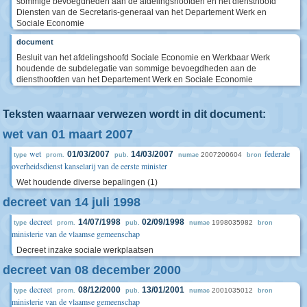
sommige bevoegdheden aan de afdelingshoofden en het diensthoofd
Diensten van de Secretaris-generaal van het Departement Werk en
Sociale Economie
document
Besluit van het afdelingshoofd Sociale Economie en Werkbaar Werk
houdende de subdelegatie van sommige bevoegdheden aan de
diensthoofden van het Departement Werk en Sociale Economie
Teksten waarnaar verwezen wordt in dit document:
wet van 01 maart 2007
wet
federale
01/03/2007
14/03/2007
2007200604
type
prom.
pub.
numac
bron
overheidsdienst kanselarij van de eerste minister
Wet houdende diverse bepalingen (1)
decreet van 14 juli 1998
decreet
14/07/1998
02/09/1998
1998035982
type
prom.
pub.
numac
bron
ministerie van de vlaamse gemeenschap
Decreet inzake sociale werkplaatsen
decreet van 08 december 2000
decreet
08/12/2000
13/01/2001
2001035012
type
prom.
pub.
numac
bron
ministerie van de vlaamse gemeenschap