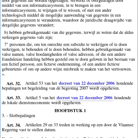
door gegevens die worden opgeslagen, verwerkt of overgedragen door
middel van een informaticasysteem, in te brengen in een
informaticasysteem, te wijzigen of te wissen, of met een ander
technologisch middel de mogelijke aanwending van gegevens in een
informaticasysteem te veranderen, waardoor de juridische draagwijdte van
dergelijke gegevens verandert;
b) hebben gebruikgemaakt van die gegevens, terwijl ze weten dat de aldus
verkregen gegevens vals zijn;
7° personen die, om ten onrechte een subsidie te verkrijgen of te doen
verkrijgen, te behouden of te doen behouden, hebben gebruikgemaakt van
valse namen, valse hoedanigheden of valse adressen, of die een andere
frauduleuze handeling hebben gesteld om te doen geloven in het bestaan van
een fictief persoon, een fictieve onderneming, of een andere fictieve
gebeurtenis of om op andere wijze misbruik te maken van het vertrouwen.
».
Art. 32.
decreet van 22 december 2006
Artikel 53 van het
houdende
bepalingen tot begeleiding van de begroting 2007 wordt opgeheven.
Art. 33.
decreet van 22 december 2006
Artikel 5 van het
houdende
de lokale diensteneconomie wordt opgeheven.
HOOFDSTUK 1
3. - Slotbepalingen
Art. 34.
Artikelen 29 en 33 treden in werking op een door de Vlaamse
Regering vast te stellen datum.