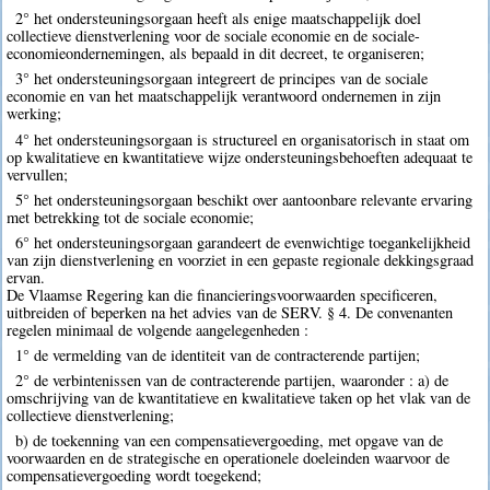
2° het ondersteuningsorgaan heeft als enige maatschappelijk doel
collectieve dienstverlening voor de sociale economie en de sociale-
economieondernemingen, als bepaald in dit decreet, te organiseren;
3° het ondersteuningsorgaan integreert de principes van de sociale
economie en van het maatschappelijk verantwoord ondernemen in zijn
werking;
4° het ondersteuningsorgaan is structureel en organisatorisch in staat om
op kwalitatieve en kwantitatieve wijze ondersteuningsbehoeften adequaat te
vervullen;
5° het ondersteuningsorgaan beschikt over aantoonbare relevante ervaring
met betrekking tot de sociale economie;
6° het ondersteuningsorgaan garandeert de evenwichtige toegankelijkheid
van zijn dienstverlening en voorziet in een gepaste regionale dekkingsgraad
ervan.
De Vlaamse Regering kan die financieringsvoorwaarden specificeren,
uitbreiden of beperken na het advies van de SERV. § 4. De convenanten
regelen minimaal de volgende aangelegenheden :
1° de vermelding van de identiteit van de contracterende partijen;
2° de verbintenissen van de contracterende partijen, waaronder : a) de
omschrijving van de kwantitatieve en kwalitatieve taken op het vlak van de
collectieve dienstverlening;
b) de toekenning van een compensatievergoeding, met opgave van de
voorwaarden en de strategische en operationele doeleinden waarvoor de
compensatievergoeding wordt toegekend;