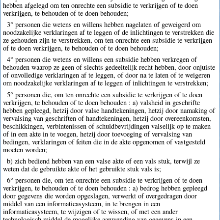
hebben afgelegd om ten onrechte een subsidie te verkrijgen of te doen
verkrijgen, te behouden of te doen behouden;
3° personen die wetens en willens hebben nagelaten of geweigerd om
noodzakelijke verklaringen af te leggen of de inlichtingen te verstrekken die
ze gehouden zijn te verstrekken, om ten onrechte een subsidie te verkrijgen
of te doen verkrijgen, te behouden of te doen behouden;
4° personen die wetens en willens een subsidie hebben verkregen of
behouden waarop ze geen of slechts gedeeltelijk recht hebben, door onjuiste
of onvolledige verklaringen af te leggen, of door na te laten of te weigeren
om noodzakelijke verklaringen af te leggen of inlichtingen te verstrekken;
5° personen die, om ten onrechte een subsidie te verkrijgen of te doen
verkrijgen, te behouden of te doen behouden : a) valsheid in geschrifte
hebben gepleegd, hetzij door valse handtekeningen, hetzij door namaking of
vervalsing van geschriften of handtekeningen, hetzij door overeenkomsten,
beschikkingen, verbintenissen of schuldbevrijdingen valselijk op te maken
of in een akte in te voegen, hetzij door toevoeging of vervalsing van
bedingen, verklaringen of feiten die in de akte opgenomen of vastgesteld
moeten worden;
b) zich bediend hebben van een valse akte of een vals stuk, terwijl ze
weten dat de gebruikte akte of het gebruikte stuk vals is;
6° personen die, om ten onrechte een subsidie te verkrijgen of te doen
verkrijgen, te behouden of te doen behouden : a) bedrog hebben gepleegd
door gegevens die worden opgeslagen, verwerkt of overgedragen door
middel van een informaticasysteem, in te brengen in een
informaticasysteem, te wijzigen of te wissen, of met een ander
technologisch middel de mogelijke aanwending van gegevens in een