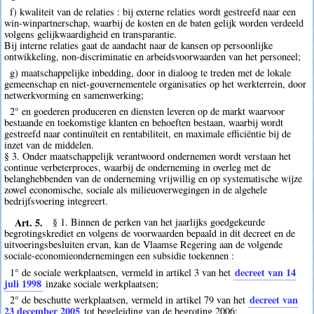
f) kwaliteit van de relaties : bij externe relaties wordt gestreefd naar een
win-winpartnerschap, waarbij de kosten en de baten gelijk worden verdeeld
volgens gelijkwaardigheid en transparantie.
Bij interne relaties gaat de aandacht naar de kansen op persoonlijke
ontwikkeling, non-discriminatie en arbeidsvoorwaarden van het personeel;
g) maatschappelijke inbedding, door in dialoog te treden met de lokale
gemeenschap en niet-gouvernementele organisaties op het werkterrein, door
netwerkvorming en samenwerking;
2° en goederen produceren en diensten leveren op de markt waarvoor
bestaande en toekomstige klanten en behoeften bestaan, waarbij wordt
gestreefd naar continuïteit en rentabiliteit, en maximale efficiëntie bij de
inzet van de middelen.
§ 3. Onder maatschappelijk verantwoord ondernemen wordt verstaan het
continue verbeterproces, waarbij de onderneming in overleg met de
belanghebbenden van de onderneming vrijwillig en op systematische wijze
zowel economische, sociale als milieuoverwegingen in de algehele
bedrijfsvoering integreert.
Art. 5.
§ 1. Binnen de perken van het jaarlijks goedgekeurde
begrotingskrediet en volgens de voorwaarden bepaald in dit decreet en de
uitvoeringsbesluiten ervan, kan de Vlaamse Regering aan de volgende
sociale-economieondernemingen een subsidie toekennen :
decreet van 14
1° de sociale werkplaatsen, vermeld in artikel 3 van het
juli 1998
inzake sociale werkplaatsen;
decreet van
2° de beschutte werkplaatsen, vermeld in artikel 79 van het
23 december 2005
tot begeleiding van de begroting 2006;