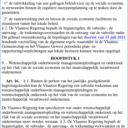
1° de ontwikkeling van een gedragen beleidsvisie op de sociale economie,
te verwoorden binnen de reguliere meerjarenplanning op te maken door de
gemeenten;
2° de samenwerking met en tussen de sociale economie faciliteren en
stimuleren vanuit het lokale beleid.
§ 2. De Vlaamse Regering bepaalt de begunstigden, de subsidie-, de
aanvraag-, de toekenningsvoorwaarden en de omvang van de subsidie nader.
decreet van 15 juli 2011
Dit gebeurt overeenkomstig de bepalingen van het
houdende vaststelling van de algemene regels waaronder in de Vlaamse
Gemeenschap en het Vlaamse Gewest periodieke plan- en
rapporteringsverplichtingen aan lokale besturen kunnen worden opgelegd.
HOOFDSTUK 1
0. - Wetenschappelijk onderbouwde managementopleidingen en onderzoek
op het vlak van de sociale economie en het maatschappelijk verantwoord
ondernemen
Art. 16.
§ 1. Binnen de perken van het jaarlijks goedgekeurde
begrotingskrediet kan de Vlaamse Regering een subsidie toekennen aan
wetenschappelijk onderbouwde managementopleidingen en
wetenschappelijk onderzoek op het vlak van de sociale economie en het
maatschappelijk verantwoord ondernemen.
De Vlaamse Regering kan specificeren wat onder wetenschappelijk
onderbouwde managementopleiding en wetenschappelijk onderzoek op het
vlak van de sociale economie en het maatschappelijk verantwoord
ondernemen moet worden verstaan. § 2. De Vlaamse Regering bepaalt de
begunstigden, de subsidie-, de aanvraag-, de toekenningsvoorwaarden en de