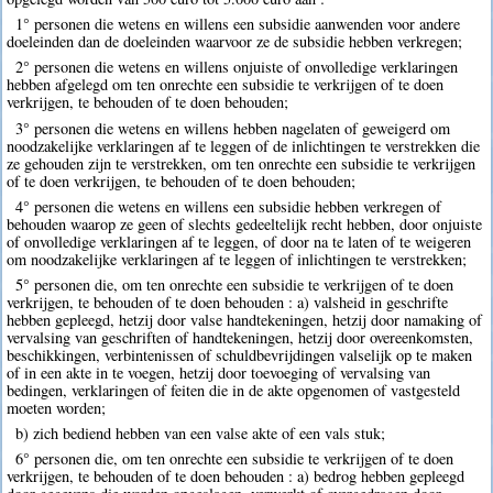
1° personen die wetens en willens een subsidie aanwenden voor andere
doeleinden dan de doeleinden waarvoor ze de subsidie hebben verkregen;
2° personen die wetens en willens onjuiste of onvolledige verklaringen
hebben afgelegd om ten onrechte een subsidie te verkrijgen of te doen
verkrijgen, te behouden of te doen behouden;
3° personen die wetens en willens hebben nagelaten of geweigerd om
noodzakelijke verklaringen af te leggen of de inlichtingen te verstrekken die
ze gehouden zijn te verstrekken, om ten onrechte een subsidie te verkrijgen
of te doen verkrijgen, te behouden of te doen behouden;
4° personen die wetens en willens een subsidie hebben verkregen of
behouden waarop ze geen of slechts gedeeltelijk recht hebben, door onjuiste
of onvolledige verklaringen af te leggen, of door na te laten of te weigeren
om noodzakelijke verklaringen af te leggen of inlichtingen te verstrekken;
5° personen die, om ten onrechte een subsidie te verkrijgen of te doen
verkrijgen, te behouden of te doen behouden : a) valsheid in geschrifte
hebben gepleegd, hetzij door valse handtekeningen, hetzij door namaking of
vervalsing van geschriften of handtekeningen, hetzij door overeenkomsten,
beschikkingen, verbintenissen of schuldbevrijdingen valselijk op te maken
of in een akte in te voegen, hetzij door toevoeging of vervalsing van
bedingen, verklaringen of feiten die in de akte opgenomen of vastgesteld
moeten worden;
b) zich bediend hebben van een valse akte of een vals stuk;
6° personen die, om ten onrechte een subsidie te verkrijgen of te doen
verkrijgen, te behouden of te doen behouden : a) bedrog hebben gepleegd