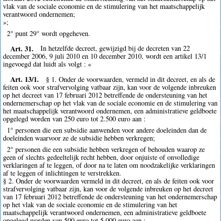
vlak van de sociale economie en de stimulering van het maatschappelijk
verantwoord ondernemen;
»;
2° punt 29° wordt opgeheven.
Art. 31.
In hetzelfde decreet, gewijzigd bij de decreten van 22
december 2006, 9 juli 2010 en 10 december 2010, wordt een artikel 13/1
ingevoegd dat luidt als volgt : «
Art. 13/1.
§ 1. Onder de voorwaarden, vermeld in dit decreet, en als de
feiten ook voor strafvervolging vatbaar zijn, kan voor de volgende inbreuken
op het decreet van 17 februari 2012 betreffende de ondersteuning van het
ondernemerschap op het vlak van de sociale economie en de stimulering van
het maatschappelijk verantwoord ondernemen, een administratieve geldboete
opgelegd worden van 250 euro tot 2.500 euro aan :
1° personen die een subsidie aanwenden voor andere doeleinden dan de
doeleinden waarvoor ze de subsidie hebben verkregen;
2° personen die een subsidie hebben verkregen of behouden waarop ze
geen of slechts gedeeltelijk recht hebben, door onjuiste of onvolledige
verklaringen af te leggen, of door na te laten om noodzakelijke verklaringen
af te leggen of inlichtingen te verstrekken.
§ 2. Onder de voorwaarden vermeld in dit decreet, en als de feiten ook voor
strafvervolging vatbaar zijn, kan voor de volgende inbreuken op het decreet
van 17 februari 2012 betreffende de ondersteuning van het ondernemerschap
op het vlak van de sociale economie en de stimulering van het
maatschappelijk verantwoord ondernemen, een administratieve geldboete
opgelegd worden van 500 euro tot 5.000 euro aan :