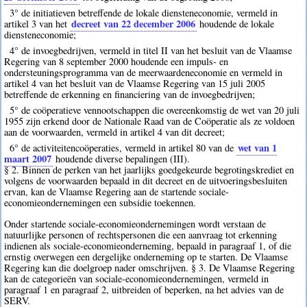
3° de initiatieven betreffende de lokale diensteneconomie, vermeld in
decreet van 22 december 2006
artikel 3 van het
houdende de lokale
diensteneconomie;
4° de invoegbedrijven, vermeld in titel II van het besluit van de Vlaamse
Regering van 8 september 2000 houdende een impuls- en
ondersteuningsprogramma van de meerwaardeneconomie en vermeld in
artikel 4 van het besluit van de Vlaamse Regering van 15 juli 2005
betreffende de erkenning en financiering van de invoegbedrijven;
5° de coöperatieve vennootschappen die overeenkomstig de wet van 20 juli
1955 zijn erkend door de Nationale Raad van de Coöperatie als ze voldoen
aan de voorwaarden, vermeld in artikel 4 van dit decreet;
wet van 1
6° de activiteitencoöperaties, vermeld in artikel 80 van de
maart 2007
houdende diverse bepalingen (III).
§ 2. Binnen de perken van het jaarlijks goedgekeurde begrotingskrediet en
volgens de voorwaarden bepaald in dit decreet en de uitvoeringsbesluiten
ervan, kan de Vlaamse Regering aan de startende sociale-
economieondernemingen een subsidie toekennen.
Onder startende sociale-economieondernemingen wordt verstaan de
natuurlijke personen of rechtspersonen die een aanvraag tot erkenning
indienen als sociale-economieonderneming, bepaald in paragraaf 1, of die
ernstig overwegen een dergelijke onderneming op te starten. De Vlaamse
Regering kan die doelgroep nader omschrijven. § 3. De Vlaamse Regering
kan de categorieën van sociale-economieondernemingen, vermeld in
paragraaf 1 en paragraaf 2, uitbreiden of beperken, na het advies van de
SERV.