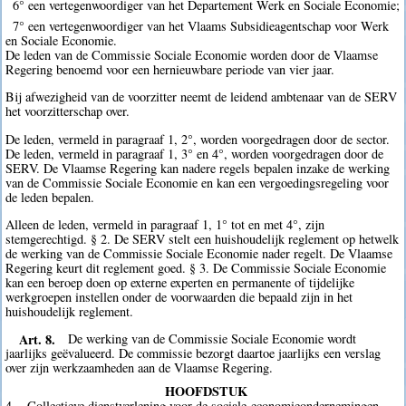
6° een vertegenwoordiger van het Departement Werk en Sociale Economie;
7° een vertegenwoordiger van het Vlaams Subsidieagentschap voor Werk
en Sociale Economie.
De leden van de Commissie Sociale Economie worden door de Vlaamse
Regering benoemd voor een hernieuwbare periode van vier jaar.
Bij afwezigheid van de voorzitter neemt de leidend ambtenaar van de SERV
het voorzitterschap over.
De leden, vermeld in paragraaf 1, 2°, worden voorgedragen door de sector.
De leden, vermeld in paragraaf 1, 3° en 4°, worden voorgedragen door de
SERV. De Vlaamse Regering kan nadere regels bepalen inzake de werking
van de Commissie Sociale Economie en kan een vergoedingsregeling voor
de leden bepalen.
Alleen de leden, vermeld in paragraaf 1, 1° tot en met 4°, zijn
stemgerechtigd. § 2. De SERV stelt een huishoudelijk reglement op hetwelk
de werking van de Commissie Sociale Economie nader regelt. De Vlaamse
Regering keurt dit reglement goed. § 3. De Commissie Sociale Economie
kan een beroep doen op externe experten en permanente of tijdelijke
werkgroepen instellen onder de voorwaarden die bepaald zijn in het
huishoudelijk reglement.
Art. 8.
De werking van de Commissie Sociale Economie wordt
jaarlijks geëvalueerd. De commissie bezorgt daartoe jaarlijks een verslag
over zijn werkzaamheden aan de Vlaamse Regering.
HOOFDSTUK
4. - Collectieve dienstverlening voor de sociale-economieondernemingen