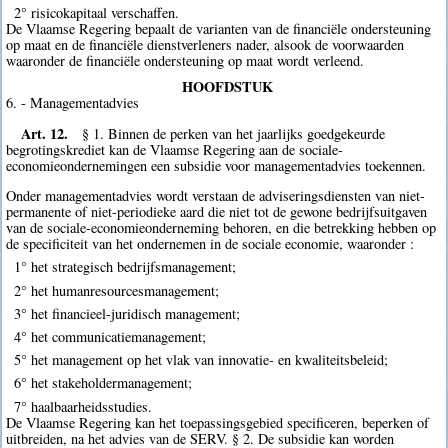
2° risicokapitaal verschaffen.
De Vlaamse Regering bepaalt de varianten van de financiële ondersteuning
op maat en de financiële dienstverleners nader, alsook de voorwaarden
waaronder de financiële ondersteuning op maat wordt verleend.
HOOFDSTUK
6. - Managementadvies
Art. 12.
§ 1. Binnen de perken van het jaarlijks goedgekeurde
begrotingskrediet kan de Vlaamse Regering aan de sociale-
economieondernemingen een subsidie voor managementadvies toekennen.
Onder managementadvies wordt verstaan de adviseringsdiensten van niet-
permanente of niet-periodieke aard die niet tot de gewone bedrijfsuitgaven
van de sociale-economieonderneming behoren, en die betrekking hebben op
de specificiteit van het ondernemen in de sociale economie, waaronder :
1° het strategisch bedrijfsmanagement;
2° het humanresourcesmanagement;
3° het financieel-juridisch management;
4° het communicatiemanagement;
5° het management op het vlak van innovatie- en kwaliteitsbeleid;
6° het stakeholdermanagement;
7° haalbaarheidsstudies.
De Vlaamse Regering kan het toepassingsgebied specificeren, beperken of
uitbreiden, na het advies van de SERV. § 2. De subsidie kan worden