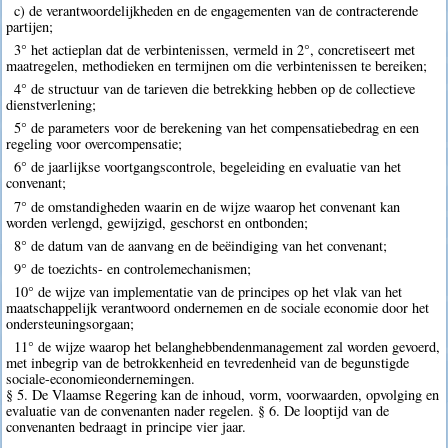
c) de verantwoordelijkheden en de engagementen van de contracterende
partijen;
3° het actieplan dat de verbintenissen, vermeld in 2°, concretiseert met
maatregelen, methodieken en termijnen om die verbintenissen te bereiken;
4° de structuur van de tarieven die betrekking hebben op de collectieve
dienstverlening;
5° de parameters voor de berekening van het compensatiebedrag en een
regeling voor overcompensatie;
6° de jaarlijkse voortgangscontrole, begeleiding en evaluatie van het
convenant;
7° de omstandigheden waarin en de wijze waarop het convenant kan
worden verlengd, gewijzigd, geschorst en ontbonden;
8° de datum van de aanvang en de beëindiging van het convenant;
9° de toezichts- en controlemechanismen;
10° de wijze van implementatie van de principes op het vlak van het
maatschappelijk verantwoord ondernemen en de sociale economie door het
ondersteuningsorgaan;
11° de wijze waarop het belanghebbendenmanagement zal worden gevoerd,
met inbegrip van de betrokkenheid en tevredenheid van de begunstigde
sociale-economieondernemingen.
§ 5. De Vlaamse Regering kan de inhoud, vorm, voorwaarden, opvolging en
evaluatie van de convenanten nader regelen. § 6. De looptijd van de
convenanten bedraagt in principe vier jaar.