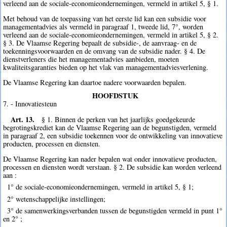
verleend aan de sociale-economieondernemingen, vermeld in artikel 5, § 1.
Met behoud van de toepassing van het eerste lid kan een subsidie voor
managementadvies als vermeld in paragraaf 1, tweede lid, 7°, worden
verleend aan de sociale-economieondernemingen, vermeld in artikel 5, § 2.
§ 3. De Vlaamse Regering bepaalt de subsidie-, de aanvraag- en de
toekenningsvoorwaarden en de omvang van de subsidie nader. § 4. De
dienstverleners die het managementadvies aanbieden, moeten
kwaliteitsgaranties bieden op het vlak van managementadviesverlening.
De Vlaamse Regering kan daartoe nadere voorwaarden bepalen.
HOOFDSTUK
7. - Innovatiesteun
Art. 13.
§ 1. Binnen de perken van het jaarlijks goedgekeurde
begrotingskrediet kan de Vlaamse Regering aan de begunstigden, vermeld
in paragraaf 2, een subsidie toekennen voor de ontwikkeling van innovatieve
producten, processen en diensten.
De Vlaamse Regering kan nader bepalen wat onder innovatieve producten,
processen en diensten wordt verstaan. § 2. De subsidie kan worden verleend
aan :
1° de sociale-economieondernemingen, vermeld in artikel 5, § 1;
2° wetenschappelijke instellingen;
3° de samenwerkingsverbanden tussen de begunstigden vermeld in punt 1°
en 2° ;