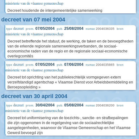
ministerie van de vlaamse gemeenschap
Decreet houdende de intergemeentelijke samenwerking
decreet van 07 mei 2004
decreet
07/05/2004
25/08/2004
2004036335
type
prom.
pub.
numac
bron
ministerie van de vlaamse gemeenschap
Decreet betreffende het statuut, de werking, de taken en de bevoegdheden
van de erkende regionale samenwerkingsverbanden, de sociaal-
economische raden van de regio en de regionale sociaal-economische
overlegcomités
decreet
07/05/2004
07/06/2004
2004035865
type
prom.
pub.
numac
bron
ministerie van de vlaamse gemeenschap
Decreet tot oprichting van het publiekrechtelijk vormgegeven extern
verzelfstandigd agentschap « Vlaamse Dienst voor Arbeidsbemiddeling en
Beroepsopleiding »
decreet van 30 april 2004
decreet
30/04/2004
05/08/2004
2004036200
type
prom.
pub.
numac
bron
ministerie van de vlaamse gemeenschap
Decreet tot uniformisering van de toezichts-, sanctie- en strafbepalingen
die zijn opgenomen in de regelgeving van de sociaalrechtelijke
aangelegenheden, waarvoor de Vlaamse Gemeenschap en het Vlaamse
Gewest bevoegd zijn