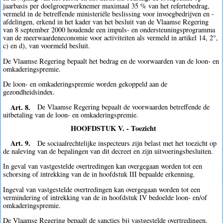
jaarbasis per doelgroepwerknemer maximaal 35 % van het refertebedrag,
vermeld in de betreffende ministeriële beslissing voor invoegbedrijven en -
afdelingen, erkend in het kader van het besluit van de Vlaamse Regering
van 8 september 2000 houdende een impuls- en ondersteuningsprogramma
van de meerwaardeneconomie voor activiteiten als vermeld in artikel 14, 2°,
c) en d), van voormeld besluit.
De Vlaamse Regering bepaalt het bedrag en de voorwaarden van de loon- en
omkaderingspremie.
De loon- en omkaderingspremie worden gekoppeld aan de
gezondheidsindex.
Art. 8.
De Vlaamse Regering bepaalt de voorwaarden betreffende de
uitbetaling van de loon- en omkaderingspremie.
HOOFDSTUK V. - Toezicht
Art. 9.
De sociaalrechtelijke inspecteurs zijn belast met het toezicht op
de naleving van de bepalingen van dit decreet en zijn uitvoeringsbesluiten.
In geval van vastgestelde overtredingen kan overgegaan worden tot een
schorsing of intrekking van de in hoofdstuk III bepaalde erkenning.
Ingeval van vastgestelde overtredingen kan overgegaan worden tot een
vermindering of intrekking van de in hoofdstuk IV bedoelde loon- en/of
omkaderingspremie.
De Vlaamse Regering bepaalt de sancties bij vastgestelde overtredingen.