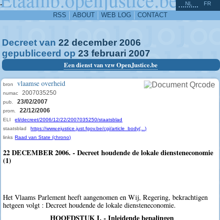
^
-
NL
FR
RSS
ABOUT
WEB LOG
CONTACT
Decreet van
22
december
2006
gepubliceerd op
23
februari
2007
Een dienst van vzw OpenJustice.be
vlaamse overheid
bron
2007035250
numac
23/02/2007
pub.
22/12/2006
prom.
ELI
eli/decreet/2006/12/22/2007035250/staatsblad
staatsblad
https://www.ejustice.just.fgov.be/cgi/article_body(...)
links
Raad van State (chrono)
22 DECEMBER 2006. - Decreet houdende de lokale diensteneconomie
(1)
Het Vlaams Parlement heeft aangenomen en Wij, Regering, bekrachtigen
hetgeen volgt : Decreet houdende de lokale diensteneconomie.
HOOFDSTUK I. - Inleidende bepalingen