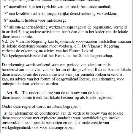
6° aanvullend zijn ten opzichte van het reeds bestaande aanbod;
7° een kwaliteitsvolle en toegankelijke dienstverlening verstrekken;
8° aandacht hebben voor milieuzorg;
9° als sui-generisafdeling werkzaam zijn ingeval de organisatie, vermeld
in artikel 3, nog andere activiteiten heeft dan die in het kader van de lokale
diensteneconomie.
§ 2. De Vlaamse Regering kan bijkomende voorwaarden vaststellen waaraan
de lokale diensteneconomie moet voldoen. § 3. De Vlaamse Regering
verleent de erkenning na advies van het Forum Lokaal
Werkgelegenheidsbeleid of het Resoc, en het Subsidieagentschap.
De erkenning wordt verleend voor een periode van vier jaar en is
hernieuwbaar na advies van het forum of desgevallend Resoc. Aan de lokale
diensteneconomie die reeds minstens vier jaar ononderbroken erkend is,
kan, na advies van het forum of desgevallend Resoc, een erkenning voor
onbepaalde duur verleend worden.
Art. 5.
Ter ondersteuning van de uitbouw van de lokale
diensteneconomie treedt het lokale bestuur op als lokale regisseur.
Onder deze regierol wordt minstens begrepen :
a) het afstemmen en coördineren van de verdere uitbouw van de lokale
diensteneconomie met expliciete aandacht voor ontwikkelingen inzake
onvervulde uiteenlopende behoeften en de maximale creatie van
werkgelegenheid, ook voor kansengroepen;