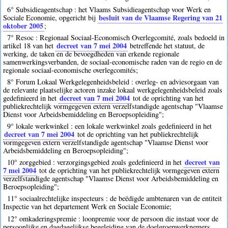
6° Subsidieagentschap : het Vlaams Subsidieagentschap voor Werk en
besluit van de Vlaamse Regering van 21
Sociale Economie, opgericht bij
oktober 2005
;
7° Resoc : Regionaal Sociaal-Economisch Overlegcomité, zoals bedoeld in
decreet van 7 mei 2004
artikel 18 van het
betreffende het statuut, de
werking, de taken en de bevoegdheden van erkende regionale
samenwerkingsverbanden, de sociaal-economische raden van de regio en de
regionale sociaal-economische overlegcomités;
8° Forum Lokaal Werkgelegenheidsbeleid : overleg- en adviesorgaan van
de relevante plaatselijke actoren inzake lokaal werkgelegenheidsbeleid zoals
decreet van 7 mei 2004
gedefinieerd in het
tot de oprichting van het
publiekrechtelijk vormgegeven extern verzelfstandigde agentschap "Vlaamse
Dienst voor Arbeidsbemiddeling en Beroepsopleiding";
9° lokale werkwinkel : een lokale werkwinkel zoals gedefinieerd in het
decreet van 7 mei 2004
tot de oprichting van het publiekrechtelijk
vormgegeven extern verzelfstandigde agentschap "Vlaamse Dienst voor
Arbeidsbemiddeling en Beroepsopleiding";
decreet van
10° zorggebied : verzorgingsgebied zoals gedefinieerd in het
7 mei 2004
tot de oprichting van het publiekrechtelijk vormgegeven extern
verzelfstandigde agentschap "Vlaamse Dienst voor Arbeidsbemiddeling en
Beroepsopleiding";
11° sociaalrechtelijke inspecteurs : de beëdigde ambtenaren van de entiteit
Inspectie van het departement Werk en Sociale Economie;
12° omkaderingspremie : loonpremie voor de persoon die instaat voor de
persoonlijke en dagdagelijkse begeleiding van de doelgroepwerknemers.