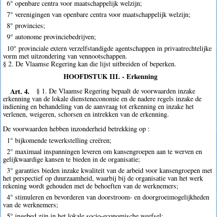
6° openbare centra voor maatschappelijk welzijn;
7° verenigingen van openbare centra voor maatschappelijk welzijn;
8° provincies;
9° autonome provinciebedrijven;
10° provinciale extern verzelfstandigde agentschappen in privaatrechtelijke
vorm met uitzondering van vennootschappen.
§ 2. De Vlaamse Regering kan die lijst uitbreiden of beperken.
HOOFDSTUK III. - Erkenning
Art. 4.
§ 1. De Vlaamse Regering bepaalt de voorwaarden inzake
erkenning van de lokale diensteneconomie en de nadere regels inzake de
indiening en behandeling van de aanvraag tot erkenning en inzake het
verlenen, weigeren, schorsen en intrekken van de erkenning.
De voorwaarden hebben inzonderheid betrekking op :
1° bijkomende tewerkstelling creëren;
2° maximaal inspanningen leveren om kansengroepen aan te werven en
gelijkwaardige kansen te bieden in de organisatie;
3° garanties bieden inzake kwaliteit van de arbeid voor kansengroepen met
het perspectief op duurzaamheid, waarbij bij de organisatie van het werk
rekening wordt gehouden met de behoeften van de werknemers;
4° stimuleren en bevorderen van doorstroom- en doorgroeimogelijkheden
van de werknemers;
5° ingebed zijn in het lokale socio-economische weefsel;