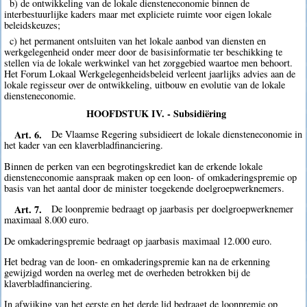
b) de ontwikkeling van de lokale diensteneconomie binnen de
interbestuurlijke kaders maar met expliciete ruimte voor eigen lokale
beleidskeuzes;
c) het permanent ontsluiten van het lokale aanbod van diensten en
werkgelegenheid onder meer door de basisinformatie ter beschikking te
stellen via de lokale werkwinkel van het zorggebied waartoe men behoort.
Het Forum Lokaal Werkgelegenheidsbeleid verleent jaarlijks advies aan de
lokale regisseur over de ontwikkeling, uitbouw en evolutie van de lokale
diensteneconomie.
HOOFDSTUK IV. - Subsidiëring
Art. 6.
De Vlaamse Regering subsidieert de lokale diensteneconomie in
het kader van een klaverbladfinanciering.
Binnen de perken van een begrotingskrediet kan de erkende lokale
diensteneconomie aanspraak maken op een loon- of omkaderingspremie op
basis van het aantal door de minister toegekende doelgroepwerknemers.
Art. 7.
De loonpremie bedraagt op jaarbasis per doelgroepwerknemer
maximaal 8.000 euro.
De omkaderingspremie bedraagt op jaarbasis maximaal 12.000 euro.
Het bedrag van de loon- en omkaderingspremie kan na de erkenning
gewijzigd worden na overleg met de overheden betrokken bij de
klaverbladfinanciering.
In afwijking van het eerste en het derde lid bedraagt de loonpremie op