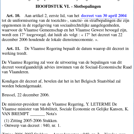
HOOFDSTUK VI. - Slotbepalingen
Art. 10.
decreet van 30 april 2004
Aan artikel 2, eerste lid, van het
tot de uniformisering van de toezichts-, sanctie- en strafbepalingen die zijn
opgenomen in de regelgeving van sociaalrechtelijke aangelegenheden,
waarvoor de Vlaamse Gemeenschap en het Vlaamse Gewest bevoegd zijn,
wordt een 17° toegevoegd, dat luidt als volgt : « 17° het decreet van 22
december 2006 houdende de lokale diensteneconomie. ».
Art. 11.
De Vlaamse Regering bepaalt de datum waarop dit decreet in
werking treedt.
De Vlaamse Regering zal voor de uitvoering van de bepalingen van dit
decreet voorafgaandelijk advies inwinnen van de Sociaal-Economische Raad
van Vlaanderen.
Kondigen dit decreet af, bevelen dat het in het Belgisch Staatsblad zal
worden bekendgemaakt.
Brussel, 22 december 2006.
De minister-president van de Vlaamse Regering, Y. LETERME De
Vlaamse minister van Mobiliteit, Sociale Economie en Gelijke Kansen, K.
VAN BREMPT _______ Nota's
(1) Zitting 2005-2006 Stukken.
- Ontwerp van decreet : 940, nr. 1.