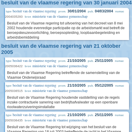
besluit van de vlaamse regering van 30 januari 2004
besluit van de vlaamse regering
30/01/2004
04/03/2004
type
prom.
pub.
numac
ministerie van de vlaamse gemeenschap
2004035293
bron
Besluit van de Vlaamse regering tot uitvoering van het decreet van 8 mei
2002 houdende evenredige participatie op de arbeidsmarkt wat betreft de
beroepskeuzevoorlichting, beroepsopleiding, loopbaanbegeleiding en
arbeidsbemiddeling
besluit van de vlaamse regering van 21 oktober
2005
besluit van de vlaamse regering
21/10/2005
25/11/2005
type
prom.
pub.
numac
ministerie van de vlaamse gemeenschap
2005036422
bron
Besluit van de Vlaamse Regering betreffende de samenstelling van de
Vlaamse Onderwijsraad
besluit van de vlaamse regering
21/10/2005
05/12/2005
type
prom.
pub.
numac
ministerie van de vlaamse gemeenschap
2005036515
bron
Besluit van de Vlaamse Regering houdende vaststelling van de regels
inzake contractuele sanering van bedrijfsafvalwater op een openbare
rioolwaterzuiveringsinstallatie
besluit van de vlaamse regering
21/10/2005
25/11/2005
type
prom.
pub.
numac
ministerie van de vlaamse gemeenschap
2005036435
bron
Besluit van de Vlaamse Regering tot wijziging van het besluit van de
Vlaamse Regering van 18 juli 2003 betreffende de jacht in het Vlaamse