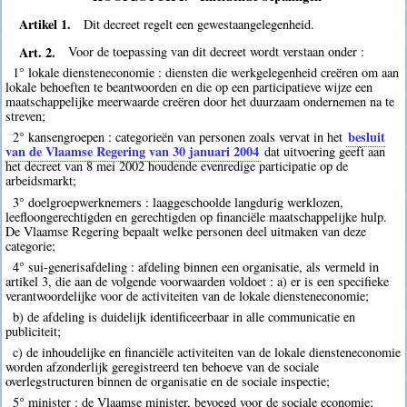
Artikel 1.
Dit decreet regelt een gewestaangelegenheid.
Art. 2.
Voor de toepassing van dit decreet wordt verstaan onder :
1° lokale diensteneconomie : diensten die werkgelegenheid creëren om aan
lokale behoeften te beantwoorden en die op een participatieve wijze een
maatschappelijke meerwaarde creëren door het duurzaam ondernemen na te
streven;
besluit
2° kansengroepen : categorieën van personen zoals vervat in het
van de Vlaamse Regering van 30 januari 2004
dat uitvoering geeft aan
het decreet van 8 mei 2002 houdende evenredige participatie op de
arbeidsmarkt;
3° doelgroepwerknemers : laaggeschoolde langdurig werklozen,
leefloongerechtigden en gerechtigden op financiële maatschappelijke hulp.
De Vlaamse Regering bepaalt welke personen deel uitmaken van deze
categorie;
4° sui-generisafdeling : afdeling binnen een organisatie, als vermeld in
artikel 3, die aan de volgende voorwaarden voldoet : a) er is een specifieke
verantwoordelijke voor de activiteiten van de lokale diensteneconomie;
b) de afdeling is duidelijk identificeerbaar in alle communicatie en
publiciteit;
c) de inhoudelijke en financiële activiteiten van de lokale diensteneconomie
worden afzonderlijk geregistreerd ten behoeve van de sociale
overlegstructuren binnen de organisatie en de sociale inspectie;
5° minister : de Vlaamse minister, bevoegd voor de sociale economie;