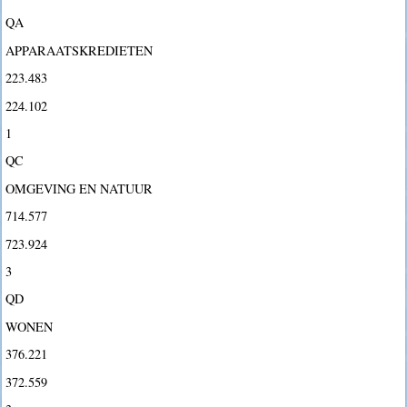
QA
APPARAATSKREDIETEN
223.483
224.102
1
QC
OMGEVING EN NATUUR
714.577
723.924
3
QD
WONEN
376.221
372.559