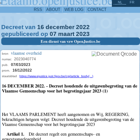
^
-
NL
FR
RSS
ABOUT
WEB LOG
CONTACT
Decreet van
16
december
2022
gepubliceerd op
07
maart
2023
Een dienst van vzw OpenJustice.be
vlaamse overheid
bron
2023040774
numac
07/03/2023
pub.
16/12/2022
prom.
staatsblad
https://www.ejustice.just.fgov.be/cgi/article_body(...)
16 DECEMBER 2022. - Decreet houdende de uitgavenbegroting van de
Vlaamse Gemeenschap voor het begrotingsjaar 2023 (1)
Het VLAAMS PARLEMENT heeft aangenomen en Wij, REGERING,
bekrachtigen hetgeen volgt: Decreet houdende de uitgavenbegroting van de
Vlaamse Gemeenschap voor het begrotingsjaar 2023
Artikel 1.
Dit decreet regelt een gemeenschaps- en
gewestaangelegenheid.