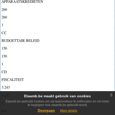
APPARAATSKREDIETEN
260
260
1
CC
BUDGETTAIR BELEID
150
150
1
CD
FISCALITEIT
3.243
x
3.243
Etaamb.be maakt gebruik van cookies
Etaamb.be gebruikt cookies om uw taalvoorkeur te onthouden en om beter
3
te begrijpen hoe etaamb.be gebruikt wordt.
EA
Doorgaan
Meer details