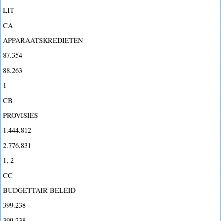
LIT
CA
APPARAATSKREDIETEN
87.354
88.263
1
CB
PROVISIES
1.444.812
2.776.831
1, 2
CC
BUDGETTAIR BELEID
399.238
399.238