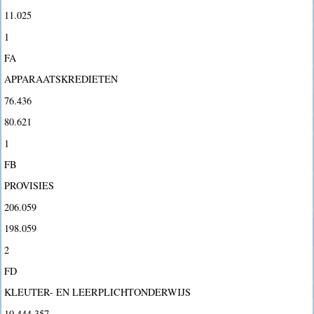
11.025
1
FA
APPARAATSKREDIETEN
76.436
80.621
1
FB
PROVISIES
206.059
198.059
2
FD
KLEUTER- EN LEERPLICHTONDERWIJS
10.444.357