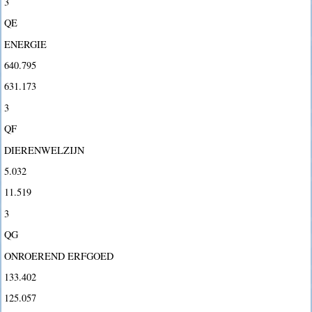
3
QE
ENERGIE
640.795
631.173
3
QF
DIERENWELZIJN
5.032
11.519
3
QG
ONROEREND ERFGOED
133.402
125.057