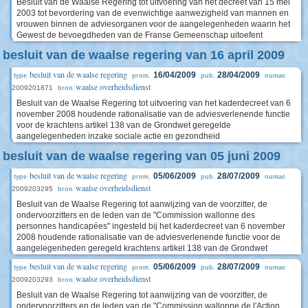
Besluit van de Waalse Regering tot uitvoering van het decreet van 15 mei
2003 tot bevordering van de evenwichtige aanwezigheid van mannen en
vrouwen binnen de adviesorganen voor de aangelegenheden waarin het
Gewest de bevoegdheden van de Franse Gemeenschap uitoefent
besluit van de waalse regering van 16 april 2009
besluit van de waalse regering
16/04/2009
28/04/2009
type
prom.
pub.
numac
waalse overheidsdienst
2009201871
bron
Besluit van de Waalse Regering tot uitvoering van het kaderdecreet van 6
november 2008 houdende rationalisatie van de adviesverlenende functie
voor de krachtens artikel 138 van de Grondwet geregelde
aangelegenheden inzake sociale actie en gezondheid
besluit van de waalse regering van 05 juni 2009
besluit van de waalse regering
05/06/2009
28/07/2009
type
prom.
pub.
numac
waalse overheidsdienst
2009203295
bron
Besluit van de Waalse Regering tot aanwijzing van de voorzitter, de
ondervoorzitters en de leden van de "Commission wallonne des
personnes handicapées" ingesteld bij het kaderdecreet van 6 november
2008 houdende rationalisatie van de adviesverlenende functie voor de
aangelegenheden geregeld krachtens artikel 138 van de Grondwet
besluit van de waalse regering
05/06/2009
28/07/2009
type
prom.
pub.
numac
waalse overheidsdienst
2009203293
bron
Besluit van de Waalse Regering tot aanwijzing van de voorzitter, de
ondervoorzitters en de leden van de "Commission wallonne de l'Action