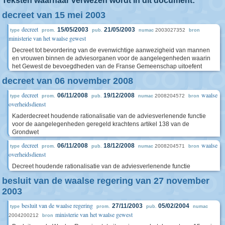
Teksten waarnaar verwezen wordt in dit document:
decreet van 15 mei 2003
decreet
15/05/2003
21/05/2003
2003027352
type
prom.
pub.
numac
bron
ministerie van het waalse gewest
Decreet tot bevordering van de evenwichtige aanwezigheid van mannen
en vrouwen binnen de adviesorganen voor de aangelegenheden waarin
het Gewest de bevoegdheden van de Franse Gemeenschap uitoefent
decreet van 06 november 2008
decreet
waalse
06/11/2008
19/12/2008
2008204572
type
prom.
pub.
numac
bron
overheidsdienst
Kaderdecreet houdende rationalisatie van de adviesverlenende functie
voor de aangelegenheden geregeld krachtens artikel 138 van de
Grondwet
decreet
waalse
06/11/2008
18/12/2008
2008204571
type
prom.
pub.
numac
bron
overheidsdienst
Decreet houdende rationalisatie van de adviesverlenende functie
besluit van de waalse regering van 27 november
2003
besluit van de waalse regering
27/11/2003
05/02/2004
type
prom.
pub.
numac
ministerie van het waalse gewest
2004200212
bron