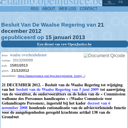
^
-
NL
FR
RSS
ABOUT
WEB LOG
CONTACT
Besluit Van De Waalse Regering van
21
december
2012
gepubliceerd op
15
januari
2013
Een dienst van vzw OpenJustice.be
waalse overheidsdienst
bron
2013200009
numac
15/01/2013
pub.
21/12/2012
prom.
staatsblad
https://www.ejustice.just.fgov.be/cgi/article_body(...)
21 DECEMBER 2012. - Besluit van de Waalse Regering tot wijziging
van het
besluit van de Waalse Regering van 5 juni 2009
tot aanwijzing
van de voorzitter, de ondervoorzitters en de leden van de « Commission
wallonne des Personnes handicapées » (Waalse Commissie voor
Gehandicapte Personen), ingesteld bij het kader
decreet van 6
november 2008
houdende rationalisatie van de adviesverlenende functie
voor de aangelegenheden geregeld krachtens artikel 138 van de
Grondwet