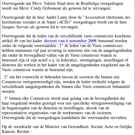
Overwegende dat Mevr. Valérie Staal door de Brailleliga voorgedragen
wordt om Mevr. Cindy Gribomont als gewoon lid te vervangen;
Overwegende dat de heer André Lamy door de "Association chrétienne des
Institutions sociales et de Santé (ACIS)" voorgedragen wordt om de heer
Jacques Servais als gewoon lid te vervangen;
Overwegende dat de leden van de verschillende vaste commissies krachtens
decreet van 6 november 2008
artikel 46 van het kader
benoemd worden
onder de volgende voorwaarden : 1° de leden van de Vaste commissies
hebben minimum vijf jaar ervaring in minstens één van de aangelegenheden
die onder de bevoegdheid vallen van de Vaste commissie waarin ze
benoemd zijn of zijn actief o.a. in federaties, verenigingen, instellingen of
diensten die werken in het kader van de aangelegenheden toegekend aan de
Vaste commissie waarin ze benoemd zijn;
2° om het evenwicht te behouden tussen de sectoren die binnen een
Commissie vertegenwoordigd zijn, worden de leden verdeeld volgens de
verschillende aangelegenheden die binnen elke Vaste commissie behandeld
worden;
3° binnen elke Commissie wordt naar gelang van de bevoegdheden die
haar toegekend worden gezorgd voor een specifieke vertegenwoordiging van
de begunstigden van de diensten en instellingen, alsook van de
representatieve organisaties van de werknemers van de sectoren;
Overwegende dat de voorgedragen kandidaten die voorwaarden vervullen;
Op de voordracht van de Minister van Gezondheid, Sociale Actie en Gelijke
Kansen, Besluit :