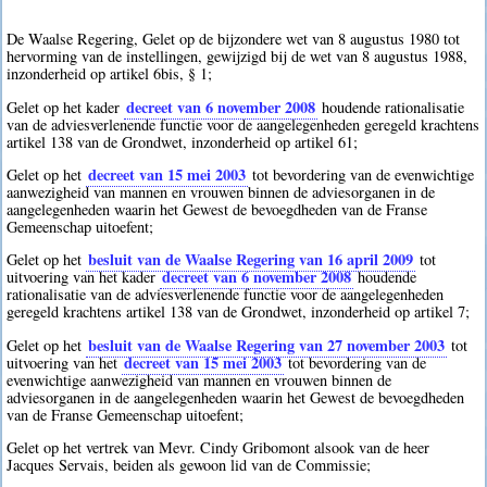
De Waalse Regering, Gelet op de bijzondere wet van 8 augustus 1980 tot
hervorming van de instellingen, gewijzigd bij de wet van 8 augustus 1988,
inzonderheid op artikel 6bis, § 1;
decreet van 6 november 2008
Gelet op het kader
houdende rationalisatie
van de adviesverlenende functie voor de aangelegenheden geregeld krachtens
artikel 138 van de Grondwet, inzonderheid op artikel 61;
decreet van 15 mei 2003
Gelet op het
tot bevordering van de evenwichtige
aanwezigheid van mannen en vrouwen binnen de adviesorganen in de
aangelegenheden waarin het Gewest de bevoegdheden van de Franse
Gemeenschap uitoefent;
besluit van de Waalse Regering van 16 april 2009
Gelet op het
tot
decreet van 6 november 2008
uitvoering van het kader
houdende
rationalisatie van de adviesverlenende functie voor de aangelegenheden
geregeld krachtens artikel 138 van de Grondwet, inzonderheid op artikel 7;
besluit van de Waalse Regering van 27 november 2003
Gelet op het
tot
decreet van 15 mei 2003
uitvoering van het
tot bevordering van de
evenwichtige aanwezigheid van mannen en vrouwen binnen de
adviesorganen in de aangelegenheden waarin het Gewest de bevoegdheden
van de Franse Gemeenschap uitoefent;
Gelet op het vertrek van Mevr. Cindy Gribomont alsook van de heer
Jacques Servais, beiden als gewoon lid van de Commissie;