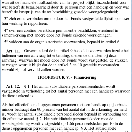
waaruit de financiële haalbaarheid van het project blijkt, inzonderheid voor
wat betreft de betaalbaarheid door de persoon met een handicap en voor wat
betreft de kostprijs van de ter beschikking gestelde woongelegenheid;
3° zich ertoe verbinden om op door het Fonds vastgestelde tijdstippen over
hun werking te rapporteren;
4° over een continu bereikbare permanentie beschikken, eventueel in
samenwerking met andere door het Fonds erkende voorzieningen;
5° voldoen aan de organisatorische voorwaarden, bepaald in artikel 6.
Art. 11.
Onverminderd de in artikel 9 bedoelde voorwaarden inzake het
indienen van een aanvraag tot erkenning, dienen de diensten bij deze
aanvraag, waarvan het model door het Fonds wordt vastgesteld, de stukken
te voegen waaruit blijkt dat de in artikel 3 en 10 gestelde voorwaarden
vervuld zijn of vervuld zullen worden.
HOOFDSTUK V. - Financiering
Art. 12.
§ 1. Het aantal subsidiabele personeelseenheden wordt
vastgesteld in verhouding tot het aantal personen met een handicap waarvoor
de dienst erkend is.
Als het effectief aantal opgenomen personen met een handicap op jaarbasis
minder bedraagt dan 90 procent van het aantal dat in de erkenning vermeld
is, wordt het aantal subsidiabele personeelsleden bepaald in verhouding tot
dit effectieve aantal. § 2. Het subsidiabele personeelskader voor de
woonbegeleiding wordt vastgesteld op 1.66 personeelsleden per 10 in de
dienst opgenomen personen met een handicap. § 3. Het subsidiabele