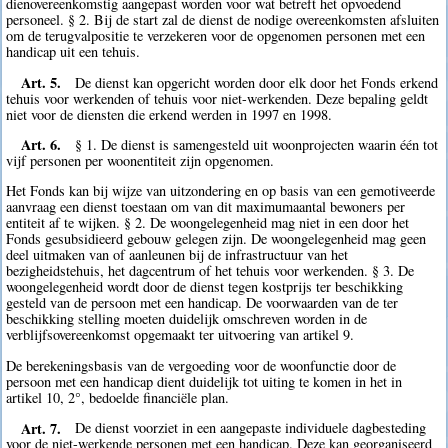
dienovereenkomstig aangepast worden voor wat betreft het opvoedend
personeel. § 2. Bij de start zal de dienst de nodige overeenkomsten afsluiten
om de terugvalpositie te verzekeren voor de opgenomen personen met een
handicap uit een tehuis.
Art. 5.
De dienst kan opgericht worden door elk door het Fonds erkend
tehuis voor werkenden of tehuis voor niet-werkenden. Deze bepaling geldt
niet voor de diensten die erkend werden in 1997 en 1998.
Art. 6.
§ 1. De dienst is samengesteld uit woonprojecten waarin één tot
vijf personen per woonentiteit zijn opgenomen.
Het Fonds kan bij wijze van uitzondering en op basis van een gemotiveerde
aanvraag een dienst toestaan om van dit maximumaantal bewoners per
entiteit af te wijken. § 2. De woongelegenheid mag niet in een door het
Fonds gesubsidieerd gebouw gelegen zijn. De woongelegenheid mag geen
deel uitmaken van of aanleunen bij de infrastructuur van het
bezigheidstehuis, het dagcentrum of het tehuis voor werkenden. § 3. De
woongelegenheid wordt door de dienst tegen kostprijs ter beschikking
gesteld van de persoon met een handicap. De voorwaarden van de ter
beschikking stelling moeten duidelijk omschreven worden in de
verblijfsovereenkomst opgemaakt ter uitvoering van artikel 9.
De berekeningsbasis van de vergoeding voor de woonfunctie door de
persoon met een handicap dient duidelijk tot uiting te komen in het in
artikel 10, 2°, bedoelde financiële plan.
Art. 7.
De dienst voorziet in een aangepaste individuele dagbesteding
voor de niet-werkende personen met een handicap. Deze kan georganiseerd