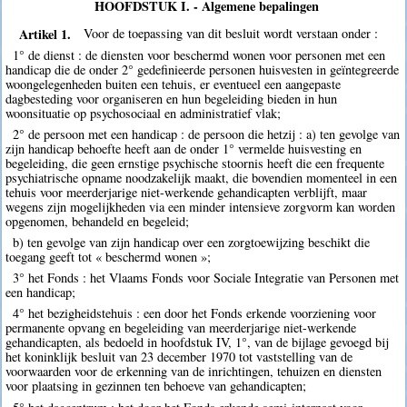
HOOFDSTUK I. - Algemene bepalingen
Artikel 1.
Voor de toepassing van dit besluit wordt verstaan onder :
1° de dienst : de diensten voor beschermd wonen voor personen met een
handicap die de onder 2° gedefinieerde personen huisvesten in geïntegreerde
woongelegenheden buiten een tehuis, er eventueel een aangepaste
dagbesteding voor organiseren en hun begeleiding bieden in hun
woonsituatie op psychosociaal en administratief vlak;
2° de persoon met een handicap : de persoon die hetzij : a) ten gevolge van
zijn handicap behoefte heeft aan de onder 1° vermelde huisvesting en
begeleiding, die geen ernstige psychische stoornis heeft die een frequente
psychiatrische opname noodzakelijk maakt, die bovendien momenteel in een
tehuis voor meerderjarige niet-werkende gehandicapten verblijft, maar
wegens zijn mogelijkheden via een minder intensieve zorgvorm kan worden
opgenomen, behandeld en begeleid;
b) ten gevolge van zijn handicap over een zorgtoewijzing beschikt die
toegang geeft tot « beschermd wonen »;
3° het Fonds : het Vlaams Fonds voor Sociale Integratie van Personen met
een handicap;
4° het bezigheidstehuis : een door het Fonds erkende voorziening voor
permanente opvang en begeleiding van meerderjarige niet-werkende
gehandicapten, als bedoeld in hoofdstuk IV, 1°, van de bijlage gevoegd bij
het koninklijk besluit van 23 december 1970 tot vaststelling van de
voorwaarden voor de erkenning van de inrichtingen, tehuizen en diensten
voor plaatsing in gezinnen ten behoeve van gehandicapten;