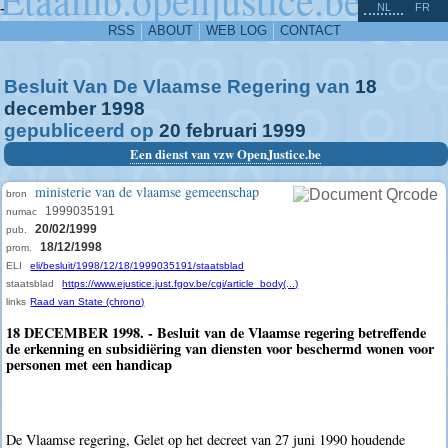
^
-
NL
FR
RSS
ABOUT
WEB LOG
CONTACT
Besluit Van De Vlaamse Regering van
18
december
1998
gepubliceerd op
20
februari
1999
Een dienst van vzw OpenJustice.be
ministerie van de vlaamse gemeenschap
bron
1999035191
numac
20/02/1999
pub.
18/12/1998
prom.
ELI
eli/besluit/1998/12/18/1999035191/staatsblad
staatsblad
https://www.ejustice.just.fgov.be/cgi/article_body(...)
links
Raad van State (chrono)
18 DECEMBER 1998. - Besluit van de Vlaamse regering betreffende
de erkenning en subsidiëring van diensten voor beschermd wonen voor
personen met een handicap
De Vlaamse regering, Gelet op het decreet van 27 juni 1990 houdende