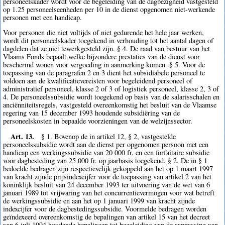
personeelskader wordt voor de begeleiding van de dagbezigheid vastgesteld
op 1.25 personeelseenheden per 10 in de dienst opgenomen niet-werkende
personen met een handicap.
Voor personen die niet voltijds of niet gedurende het hele jaar werken,
wordt dit personeelskader toegekend in verhouding tot het aantal dagen of
dagdelen dat ze niet tewerkgesteld zijn. § 4. De raad van bestuur van het
Vlaams Fonds bepaalt welke bijzondere prestaties van de dienst voor
beschermd wonen voor vergoeding in aanmerking komen. § 5. Voor de
toepassing van de paragrafen 2 en 3 dient het subsidiabele personeel te
voldoen aan de kwalificatievereisten voor begeleidend personeel of
administratief personeel, klasse 2 of 3 of logistiek personeel, klasse 2, 3 of
4. De personeelssubsidie wordt toegekend op basis van de salarisschalen en
anciënniteitsregels, vastgesteld overeenkomstig het besluit van de Vlaamse
regering van 15 december 1993 houdende subsidiëring van de
personeelskosten in bepaalde voorzieningen van de welzijnssector.
Art. 13.
§ 1. Bovenop de in artikel 12, § 2, vastgestelde
personeelssubsidie wordt aan de dienst per opgenomen persoon met een
handicap een werkingssubsidie van 20 000 fr. en een forfaitaire subsidie
voor dagbesteding van 25 000 fr. op jaarbasis toegekend. § 2. De in § 1
bedoelde bedragen zijn respectievelijk gekoppeld aan het op 1 maart 1997
van kracht zijnde prijsindexcijfer voor de toepassing van artikel 2 van het
koninklijk besluit van 24 december 1993 ter uitvoering van de wet van 6
januari 1989 tot vrijwaring van het concurrentievermogen voor wat betreft
de werkingssubsidie en aan het op 1 januari 1999 van kracht zijnde
indexcijfer voor de dagbestedingssubsidie. Voormelde bedragen worden
geïndexeerd overeenkomstig de bepalingen van artikel 15 van het decreet
van 6 juli 1994 houdende bepalingen tot begeleiding van de aanpassing van