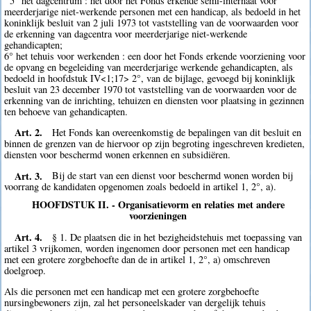
5° het dagcentrum : het door het Fonds erkende semi-internaat voor
meerderjarige niet-werkende personen met een handicap, als bedoeld in het
koninklijk besluit van 2 juli 1973 tot vaststelling van de voorwaarden voor
de erkenning van dagcentra voor meerderjarige niet-werkende
gehandicapten;
6° het tehuis voor werkenden : een door het Fonds erkende voorziening voor
de opvang en begeleiding van meerderjarige werkende gehandicapten, als
bedoeld in hoofdstuk IV<1;17> 2°, van de bijlage, gevoegd bij koninklijk
besluit van 23 december 1970 tot vaststelling van de voorwaarden voor de
erkenning van de inrichting, tehuizen en diensten voor plaatsing in gezinnen
ten behoeve van gehandicapten.
Art. 2.
Het Fonds kan overeenkomstig de bepalingen van dit besluit en
binnen de grenzen van de hiervoor op zijn begroting ingeschreven kredieten,
diensten voor beschermd wonen erkennen en subsidiëren.
Art. 3.
Bij de start van een dienst voor beschermd wonen worden bij
voorrang de kandidaten opgenomen zoals bedoeld in artikel 1, 2°, a).
HOOFDSTUK II. - Organisatievorm en relaties met andere
voorzieningen
Art. 4.
§ 1. De plaatsen die in het bezigheidstehuis met toepassing van
artikel 3 vrijkomen, worden ingenomen door personen met een handicap
met een grotere zorgbehoefte dan de in artikel 1, 2°, a) omschreven
doelgroep.
Als die personen met een handicap met een grotere zorgbehoefte
nursingbewoners zijn, zal het personeelskader van dergelijk tehuis