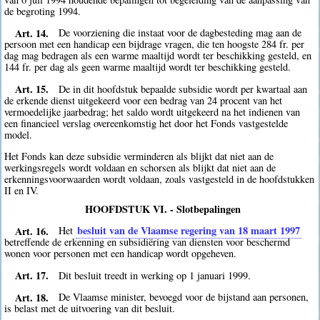
de begroting 1994.
Art. 14.
De voorziening die instaat voor de dagbesteding mag aan de
persoon met een handicap een bijdrage vragen, die ten hoogste 284 fr. per
dag mag bedragen als een warme maaltijd wordt ter beschikking gesteld, en
144 fr. per dag als geen warme maaltijd wordt ter beschikking gesteld.
Art. 15.
De in dit hoofdstuk bepaalde subsidie wordt per kwartaal aan
de erkende dienst uitgekeerd voor een bedrag van 24 procent van het
vermoedelijke jaarbedrag; het saldo wordt uitgekeerd na het indienen van
een financieel verslag overeenkomstig het door het Fonds vastgestelde
model.
Het Fonds kan deze subsidie verminderen als blijkt dat niet aan de
werkingsregels wordt voldaan en schorsen als blijkt dat niet aan de
erkenningsvoorwaarden wordt voldaan, zoals vastgesteld in de hoofdstukken
II en IV.
HOOFDSTUK VI. - Slotbepalingen
Art. 16.
besluit van de Vlaamse regering van 18 maart 1997
Het
betreffende de erkenning en subsidiëring van diensten voor beschermd
wonen voor personen met een handicap wordt opgeheven.
Art. 17.
Dit besluit treedt in werking op 1 januari 1999.
Art. 18.
De Vlaamse minister, bevoegd voor de bijstand aan personen,
is belast met de uitvoering van dit besluit.