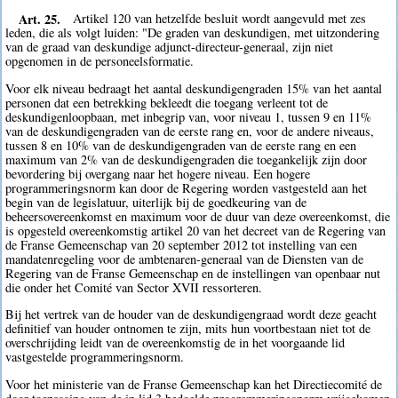
Art. 25.
Artikel 120 van hetzelfde besluit wordt aangevuld met zes
leden, die als volgt luiden: "De graden van deskundigen, met uitzondering
van de graad van deskundige adjunct-directeur-generaal, zijn niet
opgenomen in de personeelsformatie.
Voor elk niveau bedraagt het aantal deskundigengraden 15% van het aantal
personen dat een betrekking bekleedt die toegang verleent tot de
deskundigenloopbaan, met inbegrip van, voor niveau 1, tussen 9 en 11%
van de deskundigengraden van de eerste rang en, voor de andere niveaus,
tussen 8 en 10% van de deskundigengraden van de eerste rang en een
maximum van 2% van de deskundigengraden die toegankelijk zijn door
bevordering bij overgang naar het hogere niveau. Een hogere
programmeringsnorm kan door de Regering worden vastgesteld aan het
begin van de legislatuur, uiterlijk bij de goedkeuring van de
beheersovereenkomst en maximum voor de duur van deze overeenkomst, die
is opgesteld overeenkomstig artikel 20 van het decreet van de Regering van
de Franse Gemeenschap van 20 september 2012 tot instelling van een
mandatenregeling voor de ambtenaren-generaal van de Diensten van de
Regering van de Franse Gemeenschap en de instellingen van openbaar nut
die onder het Comité van Sector XVII ressorteren.
Bij het vertrek van de houder van de deskundigengraad wordt deze geacht
definitief van houder ontnomen te zijn, mits hun voortbestaan niet tot de
overschrijding leidt van de overeenkomstig de in het voorgaande lid
vastgestelde programmeringsnorm.
Voor het ministerie van de Franse Gemeenschap kan het Directiecomité de