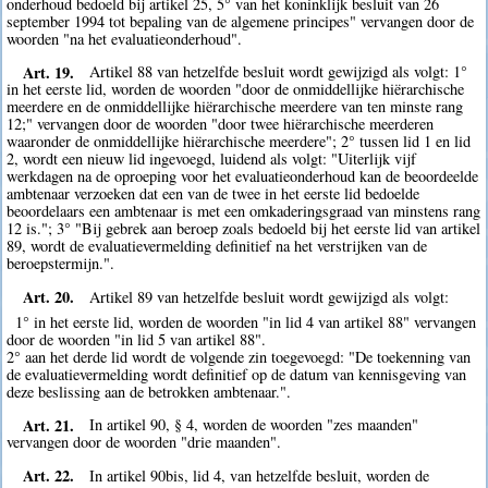
onderhoud bedoeld bij artikel 25, 5° van het koninklijk besluit van 26
september 1994 tot bepaling van de algemene principes" vervangen door de
woorden "na het evaluatieonderhoud".
Art. 19.
Artikel 88 van hetzelfde besluit wordt gewijzigd als volgt: 1°
in het eerste lid, worden de woorden "door de onmiddellijke hiërarchische
meerdere en de onmiddellijke hiërarchische meerdere van ten minste rang
12;" vervangen door de woorden "door twee hiërarchische meerderen
waaronder de onmiddellijke hiërarchische meerdere"; 2° tussen lid 1 en lid
2, wordt een nieuw lid ingevoegd, luidend als volgt: "Uiterlijk vijf
werkdagen na de oproeping voor het evaluatieonderhoud kan de beoordeelde
ambtenaar verzoeken dat een van de twee in het eerste lid bedoelde
beoordelaars een ambtenaar is met een omkaderingsgraad van minstens rang
12 is."; 3° "Bij gebrek aan beroep zoals bedoeld bij het eerste lid van artikel
89, wordt de evaluatievermelding definitief na het verstrijken van de
beroepstermijn.".
Art. 20.
Artikel 89 van hetzelfde besluit wordt gewijzigd als volgt:
1° in het eerste lid, worden de woorden "in lid 4 van artikel 88" vervangen
door de woorden "in lid 5 van artikel 88".
2° aan het derde lid wordt de volgende zin toegevoegd: "De toekenning van
de evaluatievermelding wordt definitief op de datum van kennisgeving van
deze beslissing aan de betrokken ambtenaar.".
Art. 21.
In artikel 90, § 4, worden de woorden "zes maanden"
vervangen door de woorden "drie maanden".
Art. 22.
In artikel 90bis, lid 4, van hetzelfde besluit, worden de