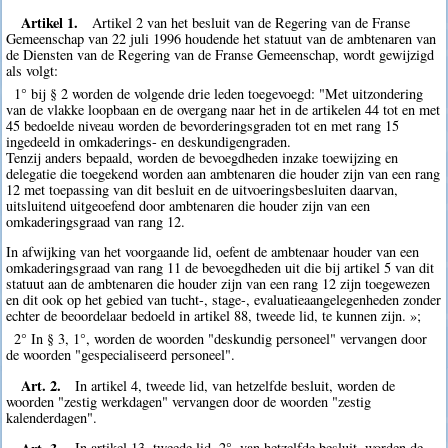
Artikel 1.
Artikel 2 van het besluit van de Regering van de Franse
Gemeenschap van 22 juli 1996 houdende het statuut van de ambtenaren van
de Diensten van de Regering van de Franse Gemeenschap, wordt gewijzigd
als volgt:
1° bij § 2 worden de volgende drie leden toegevoegd: "Met uitzondering
van de vlakke loopbaan en de overgang naar het in de artikelen 44 tot en met
45 bedoelde niveau worden de bevorderingsgraden tot en met rang 15
ingedeeld in omkaderings- en deskundigengraden.
Tenzij anders bepaald, worden de bevoegdheden inzake toewijzing en
delegatie die toegekend worden aan ambtenaren die houder zijn van een rang
12 met toepassing van dit besluit en de uitvoeringsbesluiten daarvan,
uitsluitend uitgeoefend door ambtenaren die houder zijn van een
omkaderingsgraad van rang 12.
In afwijking van het voorgaande lid, oefent de ambtenaar houder van een
omkaderingsgraad van rang 11 de bevoegdheden uit die bij artikel 5 van dit
statuut aan de ambtenaren die houder zijn van een rang 12 zijn toegewezen
en dit ook op het gebied van tucht-, stage-, evaluatieaangelegenheden zonder
echter de beoordelaar bedoeld in artikel 88, tweede lid, te kunnen zijn. »;
2° In § 3, 1°, worden de woorden "deskundig personeel" vervangen door
de woorden "gespecialiseerd personeel".
Art. 2.
In artikel 4, tweede lid, van hetzelfde besluit, worden de
woorden "zestig werkdagen" vervangen door de woorden "zestig
kalenderdagen".
Art. 3.
In artikel 13, tweede lid, 2°, van hetzelfde besluit, worden de