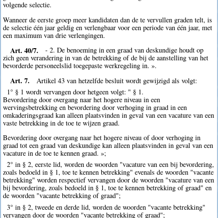
volgende selectie.
Wanneer de eerste groep meer kandidaten dan de te vervullen graden telt, is
de selectie één jaar geldig en verlengbaar voor een periode van één jaar, met
een maximum van drie verlengingen.
Art. 40/7.
- 2. De benoeming in een graad van deskundige houdt op
zich geen verandering in van de betrekking of de bij de aanstelling van het
bevorderde personeelslid toegepaste werkregeling in. ».
Art. 7.
Artikel 43 van hetzelfde besluit wordt gewijzigd als volgt:
1° § 1 wordt vervangen door hetgeen volgt: " § 1.
Bevordering door overgang naar het hogere niveau in een
wervingsbetrekking en bevordering door verhoging in graad in een
omkaderingsgraad kan alleen plaatsvinden in geval van een vacature van een
vaste betrekking in de toe te wijzen graad.
Bevordering door overgang naar het hogere niveau of door verhoging in
graad tot een graad van deskundige kan alleen plaatsvinden in geval van een
vacature in de toe te kennen graad. »;
2° in § 2, eerste lid, worden de woorden "vacature van een bij bevordering,
zoals bedoeld in § 1, toe te kennen betrekking" evenals de woorden "vacante
betrekking" worden respectief vervangen door de woorden "vacature van een
bij bevordering, zoals bedoeld in § 1, toe te kennen betrekking of graad" en
de woorden "vacante betrekking of graad";
3° in § 2, tweede en derde lid, worden de woorden "vacante betrekking"
vervangen door de woorden "vacante betrekking of graad";