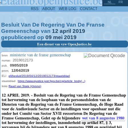
^
-
NL
FR
RSS
ABOUT
WEB LOG
CONTACT
Besluit Van De Regering Van De Franse
Gemeenschap van
12
april
2019
gepubliceerd op
09
mei
2019
Een dienst van vzw OpenJustice.be
ministerie van de franse gemeenschap
bron
2019012173
numac
09/05/2019
pub.
12/04/2019
prom.
ELI
eli/besluit/2019/04/12/2019012173/staatsblad
staatsblad
https://www.ejustice.just.fgov.be/cgi/article_body(...)
links
Raad van State (chrono)
12 APRIL 2019. - Besluit van de Regering van de Franse Gemeenschap
tot hervorming van de loopbaan van de personeelsleden van de
Diensten van de Regering van de Franse Gemeenschap, de Hoge Raad
voor de Audiovisuele Sector en de instellingen voor openbaar nut die
onder het Comité van Sector XVII ressorteren De Regering van de
Franse Gemeenschap, Gelet op de bijzondere
wet van 8 augustus 1980
tot hervorming der instellingen, inzonderheid op artikel 87, § 3,
vervangen bij de bijzondere wet van 8 augustus 1988 en gewijzigd bij