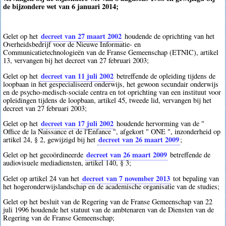
de bijzondere wet van 6 januari 2014;
decreet van 27 maart 2002
Gelet op het
houdende de oprichting van het
Overheidsbedrijf voor de Nieuwe Informatie- en
Communicatietechnologieën van de Franse Gemeenschap (ETNIC), artikel
13, vervangen bij het decreet van 27 februari 2003;
decreet van 11 juli 2002
Gelet op het
betreffende de opleiding tijdens de
loopbaan in het gespecialiseerd onderwijs, het gewoon secundair onderwijs
en de psycho-medisch-sociale centra en tot oprichting van een instituut voor
opleidingen tijdens de loopbaan, artikel 45, tweede lid, vervangen bij het
decreet van 27 februari 2003;
decreet van 17 juli 2002
Gelet op het
houdende hervorming van de "
Office de la Naissance et de l'Enfance ", afgekort " ONE ", inzonderheid op
decreet van 26 maart 2009
artikel 24, § 2, gewijzigd bij het
;
decreet van 26 maart 2009
Gelet op het gecoördineerde
betreffende de
audiovisuele mediadiensten, artikel 140, § 3;
decreet van 7 november 2013
Gelet op artikel 24 van het
tot bepaling van
het hogeronderwijslandschap en de academische organisatie van de studies;
Gelet op het besluit van de Regering van de Franse Gemeenschap van 22
juli 1996 houdende het statuut van de ambtenaren van de Diensten van de
Regering van de Franse Gemeenschap;