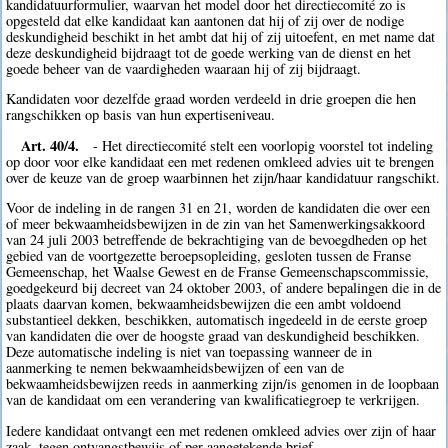
kandidatuurformulier, waarvan het model door het directiecomité zo is
opgesteld dat elke kandidaat kan aantonen dat hij of zij over de nodige
deskundigheid beschikt in het ambt dat hij of zij uitoefent, en met name dat
deze deskundigheid bijdraagt tot de goede werking van de dienst en het
goede beheer van de vaardigheden waaraan hij of zij bijdraagt.
Kandidaten voor dezelfde graad worden verdeeld in drie groepen die hen
rangschikken op basis van hun expertiseniveau.
Art. 40/4.
- Het directiecomité stelt een voorlopig voorstel tot indeling
op door voor elke kandidaat een met redenen omkleed advies uit te brengen
over de keuze van de groep waarbinnen het zijn/haar kandidatuur rangschikt.
Voor de indeling in de rangen 31 en 21, worden de kandidaten die over een
of meer bekwaamheidsbewijzen in de zin van het Samenwerkingsakkoord
van 24 juli 2003 betreffende de bekrachtiging van de bevoegdheden op het
gebied van de voortgezette beroepsopleiding, gesloten tussen de Franse
Gemeenschap, het Waalse Gewest en de Franse Gemeenschapscommissie,
goedgekeurd bij decreet van 24 oktober 2003, of andere bepalingen die in de
plaats daarvan komen, bekwaamheidsbewijzen die een ambt voldoend
substantieel dekken, beschikken, automatisch ingedeeld in de eerste groep
van kandidaten die over de hoogste graad van deskundigheid beschikken.
Deze automatische indeling is niet van toepassing wanneer de in
aanmerking te nemen bekwaamheidsbewijzen of een van de
bekwaamheidsbewijzen reeds in aanmerking zijn/is genomen in de loopbaan
van de kandidaat om een verandering van kwalificatiegroep te verkrijgen.
Iedere kandidaat ontvangt een met redenen omkleed advies over zijn of haar
zaak, tegen ontvangstbewijs of per aangetekende brief.