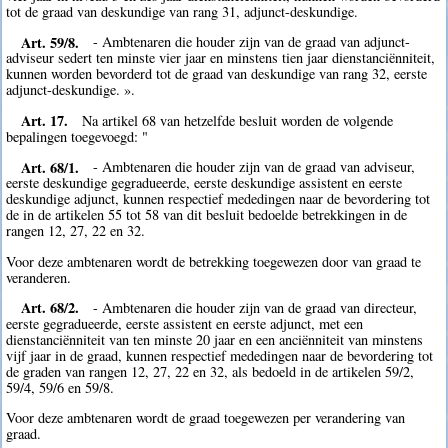
tot de graad van deskundige van rang 31, adjunct-deskundige.
Art. 59/8.
- Ambtenaren die houder zijn van de graad van adjunct-
adviseur sedert ten minste vier jaar en minstens tien jaar dienstanciënniteit,
kunnen worden bevorderd tot de graad van deskundige van rang 32, eerste
adjunct-deskundige. ».
Art. 17.
Na artikel 68 van hetzelfde besluit worden de volgende
bepalingen toegevoegd: "
Art. 68/1.
- Ambtenaren die houder zijn van de graad van adviseur,
eerste deskundige gegradueerde, eerste deskundige assistent en eerste
deskundige adjunct, kunnen respectief mededingen naar de bevordering tot
de in de artikelen 55 tot 58 van dit besluit bedoelde betrekkingen in de
rangen 12, 27, 22 en 32.
Voor deze ambtenaren wordt de betrekking toegewezen door van graad te
veranderen.
Art. 68/2.
- Ambtenaren die houder zijn van de graad van directeur,
eerste gegradueerde, eerste assistent en eerste adjunct, met een
dienstanciënniteit van ten minste 20 jaar en een anciënniteit van minstens
vijf jaar in de graad, kunnen respectief mededingen naar de bevordering tot
de graden van rangen 12, 27, 22 en 32, als bedoeld in de artikelen 59/2,
59/4, 59/6 en 59/8.
Voor deze ambtenaren wordt de graad toegewezen per verandering van
graad.