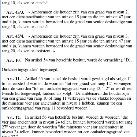
rang 10, als senior attaché.
Art. 45/3.
- Ambtenaren die houder zijn van een graad van niveau 2,
met een dienstanciënniteit van ten minste 15 jaar en die ten minste 47 jaar
oud zijn, kunnen worden bevorderd tot de graad van senior deskundige van
rang 10, als senior attaché.
Art. 45/4.
- Ambtenaren die houder zijn van een graad van niveau 3,
met een dienstanciënniteit van ten minste 15 jaar en die ten minste 47 jaar
oud zijn, kunnen worden bevorderd tot de graad van senior deskundige van
rang 20, als senior assistent. ».
Art. 10.
Na artikel 54 van hetzelfde besluit, wordt de vermelding "D1.
Omkaderingsgraden" ingevoegd.
Art. 11.
Artikel 55 van hetzelfde besluit wordt gewijzigd als volgt: 1°
in het eerste lid worden de woorden "tot een graad van rang 12" vervangen
door de woorden "tot een omkaderingsgraad van rang 12."; 2° er wordt een
tweede lid toegevoegd, luidend als volgt: "De ambtenaren die houder zijn
van een graad van rang 10 of rang 11 verkregen via de vlakke loopbaan en
die minstens vier jaar anciënniteit in niveau 1 hebben, kunnen tot een
omkaderingsgraad van rang 11 bevorderd worden.".
Art. 12.
In artikel 56 van hetzelfde besluit, worden de woorden "die
vier jaar anciënniteit in niveau 2+ tellen, kunnen bevorderd worden tot rang
27" vervangen door de woorden "die minstens vier jaar anciënniteit in
niveau 2+ tellen, kunnen bevorderd worden tot een omkaderingsgraad van
rang 27.".