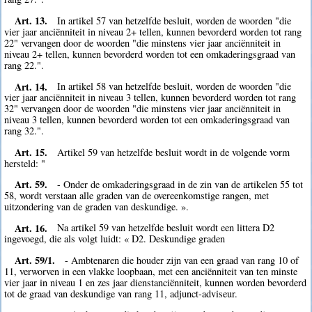
Art. 13.
In artikel 57 van hetzelfde besluit, worden de woorden "die
vier jaar anciënniteit in niveau 2+ tellen, kunnen bevorderd worden tot rang
22" vervangen door de woorden "die minstens vier jaar anciënniteit in
niveau 2+ tellen, kunnen bevorderd worden tot een omkaderingsgraad van
rang 22.".
Art. 14.
In artikel 58 van hetzelfde besluit, worden de woorden "die
vier jaar anciënniteit in niveau 3 tellen, kunnen bevorderd worden tot rang
32" vervangen door de woorden "die minstens vier jaar anciënniteit in
niveau 3 tellen, kunnen bevorderd worden tot een omkaderingsgraad van
rang 32.".
Art. 15.
Artikel 59 van hetzelfde besluit wordt in de volgende vorm
hersteld: "
Art. 59.
- Onder de omkaderingsgraad in de zin van de artikelen 55 tot
58, wordt verstaan alle graden van de overeenkomstige rangen, met
uitzondering van de graden van deskundige. ».
Art. 16.
Na artikel 59 van hetzelfde besluit wordt een littera D2
ingevoegd, die als volgt luidt: « D2. Deskundige graden
Art. 59/1.
- Ambtenaren die houder zijn van een graad van rang 10 of
11, verworven in een vlakke loopbaan, met een anciënniteit van ten minste
vier jaar in niveau 1 en zes jaar dienstanciënniteit, kunnen worden bevorderd
tot de graad van deskundige van rang 11, adjunct-adviseur.