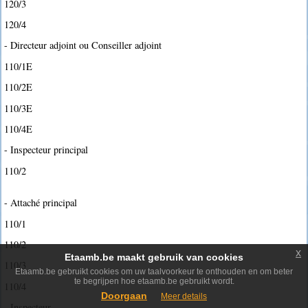
120/3
120/4
- Directeur adjoint ou Conseiller adjoint
110/1E
110/2E
110/3E
110/4E
- Inspecteur principal
110/2
- Attaché principal
110/1
110/2
x
Etaamb.be maakt gebruik van cookies
110/3
Etaamb.be gebruikt cookies om uw taalvoorkeur te onthouden en om beter
te begrijpen hoe etaamb.be gebruikt wordt.
110/4
Doorgaan
Meer details
- Inspecteur