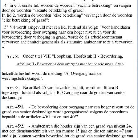
4° in § 3, eerste lid, worden de woorden "vacante betrekking" vervangen
door de woorden "vacante betrekking of graad".
In lid 2, worden de woorden "elke betrekking" vervangen door de woorden
"elke betrekking of graad";
5° § 4 wordt aangevuld met een lid, luidend als volgt: "Voor kandidaten
voor bevordering door overgang naar een hoger niveau en voor de
bevordering door verhoging in graad, wordt de als arbeidscontractant
verworven anciënniteit geacht als als statutaire ambtenaar te zijn verworven.
».
Art. 8.
Onder titel VIII "Loopbaan, Hoofdstuk II - Bevordering,
Afdeling II - Bevordering door overgang naar het hogere niveau" van
hetzelfde besluit wordt de melding "A. Overgang naar de
wervingsbetrekkingen".
Art. 9.
Na artikel 45 van hetzelfde besluit, wordt een littera B
ingevoegd, luidend als volgt: « B. Overgang naar de graden van senior
deskundige
Art. 45/1.
- De bevordering door overgang naar een hoger niveau tot de
graad van senior deskundige wordt georganiseerd volgens de procedures
bepaald in de artikelen 40/1 tot en met 40/7.
Art. 45/2.
- Ambtenaren die houder zijn van een graad van niveau 2+,
met een dienstanciënniteit van ten minste 15 jaar en die ten minste 47 jaar
oud zijn, kunnen worden bevorderd tot de graad van senior deskundige van