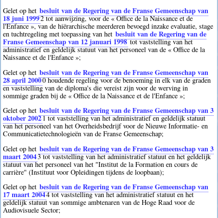
besluit van de Regering van de Franse Gemeenschap van
Gelet op het
18 juni 1999
2
tot aanwijzing, voor de « Office de la Naissance et de
l'Enfance », van de hiërarchische meerderen bevoegd inzake evaluatie, stage
besluit van de Regering van de
en tuchtregeling met toepassing van het
Franse Gemeenschap van 12 januari 1998
tot vaststelling van het
administratief en geldelijk statuut van het personeel van de « Office de la
Naissance et de l'Enfance »;
besluit van de Regering van de Franse Gemeenschap van
Gelet op het
28 april 2000
0
houdende regeling voor de benoeming in elk van de graden
en vaststelling van de diploma's die vereist zijn voor de werving in
sommige graden bij de « Office de la Naissance et de l'Enfance »;
besluit van de Regering van de Franse Gemeenschap van 3
Gelet op het
oktober 2002
1
tot vaststelling van het administratief en geldelijk statuut
van het personeel van het Overheidsbedrijf voor de Nieuwe Informatie- en
Communicatietechnologieën van de Franse Gemeenschap;
besluit van de Regering van de Franse Gemeenschap van 3
Gelet op het
maart 2004
3
tot vaststelling van het administratief statuut en het geldelijk
statuut van het personeel van het "Institut de la Formation en cours de
carrière" (Instituut voor Opleidingen tijdens de loopbaan);
besluit van de Regering van de Franse Gemeenschap van
Gelet op het
17 maart 2004
4
tot vaststelling van het administratief statuut en het
geldelijk statuut van sommige ambtenaren van de Hoge Raad voor de
Audiovisuele Sector;