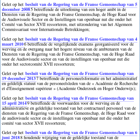
besluit van de Regering van de Franse Gemeenschap van 5
Gelet op het
december 2008
5
betreffende de uitoefening van een hoger ambt in de
Diensten van de Regering van de Franse Gemeenschap, de Hoge Raad voor
de Audiovisuele Sector en de Instellingen van openbaar nut die onder het
Comité van Sector XVII ressorteren, met uitzondering van het Algemeen
Commissariaat voor Internationale Betrekkingen;
besluit van de Regering van de Franse Gemeenschap van 4
Gelet op het
maart 2010
6
betreffende de vergelijkende examens georganiseerd voor de
werving en de overgang naar het hogere niveau van de ambtenaren van de
Diensten van de Regering van de Franse Gemeenschap, van de Hoge Raad
voor de Audiovisuele sector en van de instellingen van openbaar nut die
onder het sectorcomité XVII ressorteren;
besluit van de Regering van de Franse Gemeenschap van
Gelet op het
19 december 2013
7
betreffende de personeelsformatie en het administratief
en geldelijk statuut van de personeelsleden van de « Académie de Recherche
et d'Enseignement supérieur » (Academie Onderzoek en Hoger Onderwijs);
besluit van de Regering van de Franse Gemeenschap van
Gelet op het
15 april 2014
9
betreffende de voorwaarden voor de werving en de
administratieve en geldelijke toestand van het contractueel personeel van de
diensten van de Regering van de Franse Gemeenschap, de Hoge Raad voor
de audiovisuele sector en de instellingen van openbaar nut die onder het
comité van sector XVII ressorteren;
besluit van de Regering van de Franse Gemeenschap van 6
Gelet op het
juni 2018
8
houdende wijziging van de geldelijke toestand van de