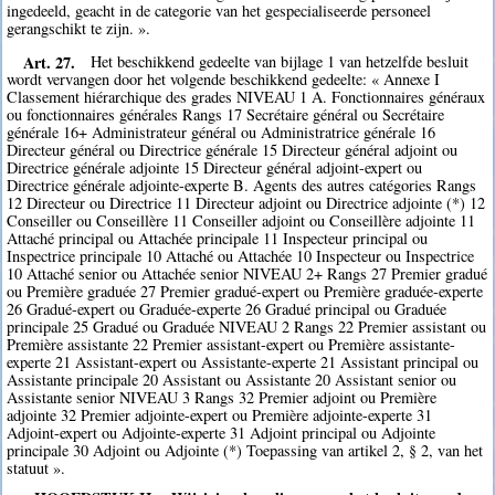
ingedeeld, geacht in de categorie van het gespecialiseerde personeel
gerangschikt te zijn. ».
Art. 27.
Het beschikkend gedeelte van bijlage 1 van hetzelfde besluit
wordt vervangen door het volgende beschikkend gedeelte: « Annexe I
Classement hiérarchique des grades NIVEAU 1 A. Fonctionnaires généraux
ou fonctionnaires générales Rangs 17 Secrétaire général ou Secrétaire
générale 16+ Administrateur général ou Administratrice générale 16
Directeur général ou Directrice générale 15 Directeur général adjoint ou
Directrice générale adjointe 15 Directeur général adjoint-expert ou
Directrice générale adjointe-experte B. Agents des autres catégories Rangs
12 Directeur ou Directrice 11 Directeur adjoint ou Directrice adjointe (*) 12
Conseiller ou Conseillère 11 Conseiller adjoint ou Conseillère adjointe 11
Attaché principal ou Attachée principale 11 Inspecteur principal ou
Inspectrice principale 10 Attaché ou Attachée 10 Inspecteur ou Inspectrice
10 Attaché senior ou Attachée senior NIVEAU 2+ Rangs 27 Premier gradué
ou Première graduée 27 Premier gradué-expert ou Première graduée-experte
26 Gradué-expert ou Graduée-experte 26 Gradué principal ou Graduée
principale 25 Gradué ou Graduée NIVEAU 2 Rangs 22 Premier assistant ou
Première assistante 22 Premier assistant-expert ou Première assistante-
experte 21 Assistant-expert ou Assistante-experte 21 Assistant principal ou
Assistante principale 20 Assistant ou Assistante 20 Assistant senior ou
Assistante senior NIVEAU 3 Rangs 32 Premier adjoint ou Première
adjointe 32 Premier adjointe-expert ou Première adjointe-experte 31
Adjoint-expert ou Adjointe-experte 31 Adjoint principal ou Adjointe
principale 30 Adjoint ou Adjointe (*) Toepassing van artikel 2, § 2, van het
statuut ».