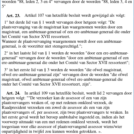
woorden "88, leden 2, 3 en 4" vervangen door de woorden "88, leden 3, 4 en
5"
Art. 23.
Artikel 107 van hetzelfde besluit wordt gewijzigd als volgt:
1° het derde lid van § 1 wordt vervangen door hetgeen volgt: "De
plaatsvervanging van de magistraat kan waargenomen worden door een
magistraat, een ambtenaar-generaal of een ere-ambtenaar-generaal die onder
het Comité van Sector XVII ressorteert.
Wanneer de plaatsvervanging waargenomen wordt door een ambtenaar-
generaal, is de voorzitter niet stemgerechtigd.";
2° in het laatste lid van § 1 worden de woorden "door een ere-ambtenaar-
generaal" vervangen door de woorden "door een ambtenaar-generaal of een
ere-ambtenaar-generaal die onder het Comité van Sector XVII ressorteert";
3° in het eerste lid van § 3 worden de woorden "die ofwel magistraat,
ofwel ere-ambtenaar-generaal zijn" vervangen door de woorden "die ofwel
magistraat, ofwel ambtenaar-generaal ofwel ere-ambtenaar-generaal die
onder het Comité van Sector XVII ressorteert, zijn".
Art. 24.
In artikel 109 van hetzelfde besluit, wordt lid 2 vervangen door
hetgeen volgt: ""De verzoeker kan de assessor of een van zijn
plaatsvervangers wraken of, op met redenen omkleed verzoek, de
Raadpresident verzoeken om zowel de assessor als een van zijn
plaatsvervangers of, per assessor, zijn twee plaatsvervangers te wraken. In
het eerste geval wordt het beroep ambtshalve ingesteld en, indien als het
voorwerp uitmaakt van een met redenen omkleed verzoek, wordt het
toegestaan voor elke assessor of plaatsvervangend assessor wiens/wier
onpartijdigheid in twijfel zou kunnen worden getrokken. ».