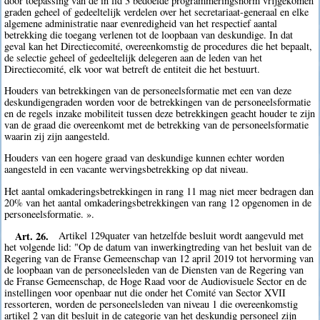
door toepassing van de in lid 3 bedoelde programmeringsnorm vrijgekomen
graden geheel of gedeeltelijk verdelen over het secretariaat-generaal en elke
algemene administratie naar evenredigheid van het respectief aantal
betrekking die toegang verlenen tot de loopbaan van deskundige. In dat
geval kan het Directiecomité, overeenkomstig de procedures die het bepaalt,
de selectie geheel of gedeeltelijk delegeren aan de leden van het
Directiecomité, elk voor wat betreft de entiteit die het bestuurt.
Houders van betrekkingen van de personeelsformatie met een van deze
deskundigengraden worden voor de betrekkingen van de personeelsformatie
en de regels inzake mobiliteit tussen deze betrekkingen geacht houder te zijn
van de graad die overeenkomt met de betrekking van de personeelsformatie
waarin zij zijn aangesteld.
Houders van een hogere graad van deskundige kunnen echter worden
aangesteld in een vacante wervingsbetrekking op dat niveau.
Het aantal omkaderingsbetrekkingen in rang 11 mag niet meer bedragen dan
20% van het aantal omkaderingsbetrekkingen van rang 12 opgenomen in de
personeelsformatie. ».
Art. 26.
Artikel 129quater van hetzelfde besluit wordt aangevuld met
het volgende lid: "Op de datum van inwerkingtreding van het besluit van de
Regering van de Franse Gemeenschap van 12 april 2019 tot hervorming van
de loopbaan van de personeelsleden van de Diensten van de Regering van
de Franse Gemeenschap, de Hoge Raad voor de Audiovisuele Sector en de
instellingen voor openbaar nut die onder het Comité van Sector XVII
ressorteren, worden de personeelsleden van niveau 1 die overeenkomstig
artikel 2 van dit besluit in de categorie van het deskundig personeel zijn