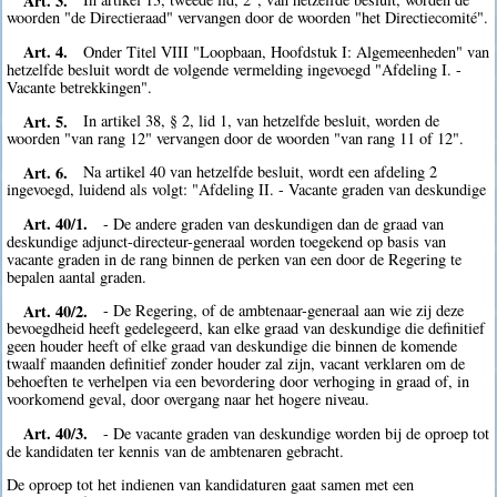
woorden "de Directieraad" vervangen door de woorden "het Directiecomité".
Art. 4.
Onder Titel VIII "Loopbaan, Hoofdstuk I: Algemeenheden" van
hetzelfde besluit wordt de volgende vermelding ingevoegd "Afdeling I. -
Vacante betrekkingen".
Art. 5.
In artikel 38, § 2, lid 1, van hetzelfde besluit, worden de
woorden "van rang 12" vervangen door de woorden "van rang 11 of 12".
Art. 6.
Na artikel 40 van hetzelfde besluit, wordt een afdeling 2
ingevoegd, luidend als volgt: "Afdeling II. - Vacante graden van deskundige
Art. 40/1.
- De andere graden van deskundigen dan de graad van
deskundige adjunct-directeur-generaal worden toegekend op basis van
vacante graden in de rang binnen de perken van een door de Regering te
bepalen aantal graden.
Art. 40/2.
- De Regering, of de ambtenaar-generaal aan wie zij deze
bevoegdheid heeft gedelegeerd, kan elke graad van deskundige die definitief
geen houder heeft of elke graad van deskundige die binnen de komende
twaalf maanden definitief zonder houder zal zijn, vacant verklaren om de
behoeften te verhelpen via een bevordering door verhoging in graad of, in
voorkomend geval, door overgang naar het hogere niveau.
Art. 40/3.
- De vacante graden van deskundige worden bij de oproep tot
de kandidaten ter kennis van de ambtenaren gebracht.
De oproep tot het indienen van kandidaturen gaat samen met een