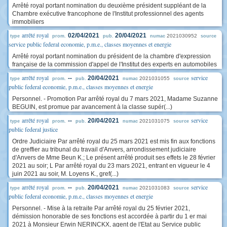
Arrêté royal portant nomination du deuxième président suppléant de la
Chambre exécutive francophone de l'Institut professionnel des agents
immobiliers
arrêté royal
02/04/2021
20/04/2021
2021030952
type
prom.
pub.
numac
source
service public federal economie, p.m.e., classes moyennes et energie
Arrêté royal portant nomination du président de la chambre d'expression
française de la commission d'appel de l'Institut des experts en automobiles
arrêté royal
service
--
20/04/2021
2021031055
type
prom.
pub.
numac
source
public federal economie, p.m.e., classes moyennes et energie
Personnel. - Promotion Par arrêté royal du 7 mars 2021, Madame Suzanne
BEGUIN, est promue par avancement à la classe supér(...)
arrêté royal
service
--
20/04/2021
2021031075
type
prom.
pub.
numac
source
public federal justice
Ordre Judiciaire Par arrêté royal du 25 mars 2021 est mis fin aux fonctions
de greffier au tribunal du travail d'Anvers, arrondissement judiciaire
d'Anvers de Mme Beun K.; Le présent arrêté produit ses effets le 28 février
2021 au soir; L Par arrêté royal du 23 mars 2021, entrant en vigueur le 4
juin 2021 au soir, M. Loyens K., gref(...)
arrêté royal
service
--
20/04/2021
2021031083
type
prom.
pub.
numac
source
public federal economie, p.m.e., classes moyennes et energie
Personnel. - Mise à la retraite Par arrêté royal du 25 février 2021,
démission honorable de ses fonctions est accordée à partir du 1 er mai
2021 à Monsieur Erwin NERINCKX, agent de l'Etat au Service public