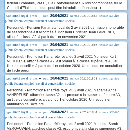
fédéral Economie, P.M.E., Cla Conformément aux lois coordonnées sur le
Conseil d'Etat, un recours peut être introduit endéans les(...)
arrêté royal
service
--
20/04/2021
2021201843
type
prom.
pub.
numac
source
public federal emploi, travail et concertation sociale
Personnel. - Pension Par arrêté royal du 2 avril 2021 démission honorable
de ses fonctions est accordée à Monsieur Christian Jean LAMBINET,
attachée classe A2, à partir du 1 er novembre 2021.
arrêté royal
service
--
20/04/2021
2021201846
type
prom.
pub.
numac
source
public federal emploi, travail et concertation sociale
Personnel. - Promotion Par arrêté royal du 2 avril 2021 Monsieur Kurt
VERHELST, attaché classe A2, est promu à la classe supérieure A3, au
titre de conseiller, à partir du 1 er octobre 2020. Un recours en annulation
de l'acte préci
arrêté royal
service
--
20/04/2021
2021201853
type
prom.
pub.
numac
source
public federal emploi, travail et concertation sociale
Personnel. - Promotion Par arrêté royal du 2 avril 2021 Madame Anne
VANBREUSE, attachée classe A2, est promue à la classe supérieure A3,
au titre de conseillère, à partir du 1 er octobre 2020. Un recours en
annulation de l'acte pré
arrêté royal
service
--
20/04/2021
2021201864
type
prom.
pub.
numac
source
public federal emploi, travail et concertation sociale
Personnel. - Promotion Par arrêté royal du 2 avril 2021 Madame Sarah
VERGAUWEN, attachée classe A2, est promue à la classe supérieure A3,