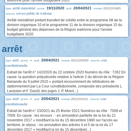
wallonne pour l'année budgétaire 2020
arrêté ministériel
19/11/2020
20/04/2021
2021201665
type
prom.
pub.
numac
service public de wallonie
source
Arrêté ministériel portant transfert de crédits entre le programme 08 de la
division organique 10 et le programme 11 de la division organique 15 du
budget général des dépenses de la Région wallonne pour l'année
budgétaire 2020
arrêt
arrêt
cour
--
20/04/2021
2021200590
type
prom.
pub.
numac
source
constitutionnelle
Extrait de l'arrêt n° 142/2020 du 22 octobre 2020 Numéro du rôle : 7282 En
cause: la question préjudicielle relative à l'article 2 du décret de la Région
flamande du 9 juillet 2010 « portant recouvrement de rétributions de
stationnement par La Cour constitutionnelle, composée des présidents L.
Lavrysen et F. Daoût, des juges J.-P. Moer(...)
arrêt
cour
--
20/04/2021
2021201112
type
prom.
pub.
numac
source
constitutionnelle
Extrait de l'arrêt n° 23/2021 du 25 février 2021 Numéros du rôle : 7008 et
7009. En cause : les recours : - en annulation partielle de la loi du 21
novembre 2017 « modifiant la loi du 15 décembre 1980 sur l'accès au
territoire, le séjour, - en annulation des articles 4 et 5 de la loi du 17
décembre 2017 « modifiant la loi du 15 décembre(...)