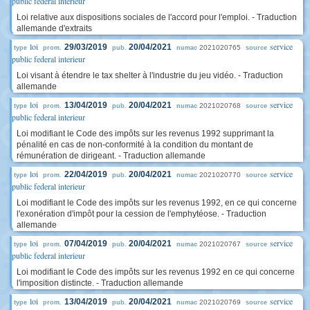
public federal interieur
Loi relative aux dispositions sociales de l'accord pour l'emploi. - Traduction
allemande d'extraits
loi
service
29/03/2019
20/04/2021
2021020765
type
prom.
pub.
numac
source
public federal interieur
Loi visant à étendre le tax shelter à l'industrie du jeu vidéo. - Traduction
allemande
loi
service
13/04/2019
20/04/2021
2021020768
type
prom.
pub.
numac
source
public federal interieur
Loi modifiant le Code des impôts sur les revenus 1992 supprimant la
pénalité en cas de non-conformité à la condition du montant de
rémunération de dirigeant. - Traduction allemande
loi
service
22/04/2019
20/04/2021
2021020770
type
prom.
pub.
numac
source
public federal interieur
Loi modifiant le Code des impôts sur les revenus 1992, en ce qui concerne
l'exonération d'impôt pour la cession de l'emphytéose. - Traduction
allemande
loi
service
07/04/2019
20/04/2021
2021020767
type
prom.
pub.
numac
source
public federal interieur
Loi modifiant le Code des impôts sur les revenus 1992 en ce qui concerne
l'imposition distincte. - Traduction allemande
loi
service
13/04/2019
20/04/2021
2021020769
type
prom.
pub.
numac
source