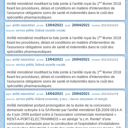
er
Arrêté ministériel modifiant la liste jointe à l'arrêté royal du 1
février 2018
fixant les procédures, délais et conditions en matière d'intervention de
l'assurance obligatoire soins de santé et indemnités dans le coût des
spécialités pharmaceutiques
arrêté ministériel
13/04/2021
20/04/2021
2021031010
type
prom.
pub.
numac
service public federal securite sociale
source
er
Arrêté ministériel modifiant la liste jointe à l'arrêté royal du 1
février 2018
fixant les procédures, délais et conditions en matière d'intervention de
l'assurance obligatoire soins de santé et indemnités dans le coût des
spécialités pharmaceutiques
arrêté ministériel
13/04/2021
20/04/2021
2021031012
type
prom.
pub.
numac
service public federal securite sociale
source
er
Arrêté ministériel modifiant la liste jointe à l'arrêté royal du 1
février 2018
fixant les procédures, délais et conditions en matière d'intervention de
l'assurance obligatoire soins de santé et indemnités dans le coût des
spécialités pharmaceutiques
arrêté ministériel
14/04/2021
20/04/2021
2021031079
type
prom.
pub.
numac
service public federal economie, p.m.e., classes moyennes et energie
source
Arrêté ministériel portant prolongation de la durée de la concession
domaniale octroyée à la SA Rentel par l'arrêté ministériel EB-2009-0014-A
du 4 juin 2009 portant octroi à l'association commerciale momentané «
RENT-A-PORT-ELECTRAWINDS » en abrégé "a.c.m. Rentel" d'une
concession domaniale pour la construction et l'exploitation d'installations