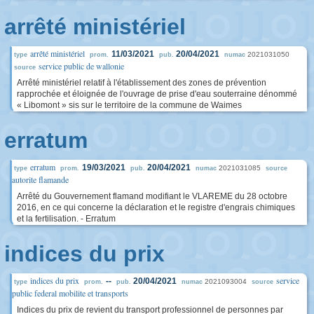
arrêté ministériel
arrêté ministériel
11/03/2021
20/04/2021
2021031050
type
prom.
pub.
numac
service public de wallonie
source
Arrêté ministériel relatif à l'établissement des zones de prévention
rapprochée et éloignée de l'ouvrage de prise d'eau souterraine dénommé
« Libomont » sis sur le territoire de la commune de Waimes
erratum
erratum
19/03/2021
20/04/2021
2021031085
type
prom.
pub.
numac
source
autorite flamande
Arrêté du Gouvernement flamand modifiant le VLAREME du 28 octobre
2016, en ce qui concerne la déclaration et le registre d'engrais chimiques
et la fertilisation. - Erratum
indices du prix
indices du prix
service
--
20/04/2021
2021093004
type
prom.
pub.
numac
source
public federal mobilite et transports
Indices du prix de revient du transport professionnel de personnes par