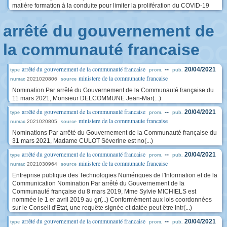
matière formation à la conduite pour limiter la prolifération du COVID-19
arrêté du gouvernement de
la communauté francaise
arrêté du gouvernement de la communauté francaise
--
20/04/2021
type
prom.
pub.
ministere de la communaute francaise
2021020806
numac
source
Nomination Par arrêté du Gouvernement de la Communauté française du
11 mars 2021, Monsieur DELCOMMUNE Jean-Mar(...)
arrêté du gouvernement de la communauté francaise
--
20/04/2021
type
prom.
pub.
ministere de la communaute francaise
2021020805
numac
source
Nominations Par arrêté du Gouvernement de la Communauté française du
31 mars 2021, Madame CULOT Séverine est no(...)
arrêté du gouvernement de la communauté francaise
--
20/04/2021
type
prom.
pub.
ministere de la communaute francaise
2021030964
numac
source
Entreprise publique des Technologies Numériques de l'Information et de la
Communication Nomination Par arrêté du Gouvernement de la
Communauté française du 8 mars 2019, Mme Sylvie MICHIELS est
nommée le 1 er avril 2019 au gr(...) Conformément aux lois coordonnées
sur le Conseil d'Etat, une requête signée et datée peut être intr(...)
arrêté du gouvernement de la communauté francaise
--
20/04/2021
type
prom.
pub.