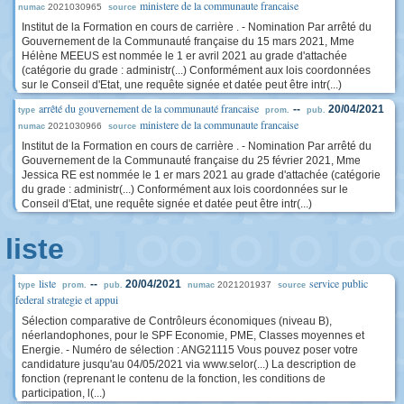
ministere de la communaute francaise
2021030965
numac
source
Institut de la Formation en cours de carrière . - Nomination Par arrêté du
Gouvernement de la Communauté française du 15 mars 2021, Mme
Hélène MEEUS est nommée le 1 er avril 2021 au grade d'attachée
(catégorie du grade : administr(...) Conformément aux lois coordonnées
sur le Conseil d'Etat, une requête signée et datée peut être intr(...)
arrêté du gouvernement de la communauté francaise
--
20/04/2021
type
prom.
pub.
ministere de la communaute francaise
2021030966
numac
source
Institut de la Formation en cours de carrière . - Nomination Par arrêté du
Gouvernement de la Communauté française du 25 février 2021, Mme
Jessica RE est nommée le 1 er mars 2021 au grade d'attachée (catégorie
du grade : administr(...) Conformément aux lois coordonnées sur le
Conseil d'Etat, une requête signée et datée peut être intr(...)
liste
liste
service public
--
20/04/2021
2021201937
type
prom.
pub.
numac
source
federal strategie et appui
Sélection comparative de Contrôleurs économiques (niveau B),
néerlandophones, pour le SPF Economie, PME, Classes moyennes et
Energie. - Numéro de sélection : ANG21115 Vous pouvez poser votre
candidature jusqu'au 04/05/2021 via www.selor(...) La description de
fonction (reprenant le contenu de la fonction, les conditions de
participation, l(...)