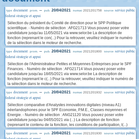
document
service public
--
20/04/2021
2021201758
type
prom.
pub.
numac
source
federal strategie et appui
Sélection du président du Comité de direction pour le SPP Politique
scientifique. - Numéro de sélection : AFG21713 Vous pouvez poser votre
candidature jusqu'au 11/05/2021 via www.selor.be La description de
fonction (reprenant le con(...) Pour la retrouver, veuillez indiquer le numéro
de la sélection dans le moteur de recherche.
document
service public
--
20/04/2021
2021201800
type
prom.
pub.
numac
source
federal strategie et appui
Sélection de l'Administrateur Petites et Moyennes Entreprises pour le SPF
Finances. - Numéro de sélection : AFG21714 Vous pouvez poser votre
candidature jusqu'au 18/05/2021 via www.selor.be La description de
fonction (reprenant le c(...) Pour la retrouver, veuillez indiquer le numéro de
la sélection dans le moteur de recherche.
document
service public
--
20/04/2021
2021201932
type
prom.
pub.
numac
source
federal strategie et appui
Sélection comparative d'Analystes innovations digitales (niveau A1)
néerlandophones pour le SPF Economie, P.M.E., Classes moyennes et
Energie. - Numéro de sélection : ANG21120 Vous pouvez poser votre
candidature jusqu'au 04/05/2021 via (...) La description de fonction
(reprenant le contenu de la fonction, les conditions de participation, l(...)
document
service public
--
20/04/2021
2021201930
type
prom.
pub.
numac
source
federal strategie et appui