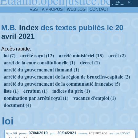
^
-
FR
NL
RSS
A PROPOS
WEB LOG
CONTACT
M.B.
Index
des textes publiés le 20
avril
2021
Accès rapide:
loi (7)
arrêté royal (12)
arrêté ministériel (15)
arrêt (2)
arrêt de la cour constitutionelle (1)
décret (1)
arrêté du gouvernement flamand (1)
arrêté du gouvernement de la région de bruxelles-capitale (2)
arrêté du gouvernement de la communauté francaise (5)
liste (1)
erratum (1)
indices du prix (1)
nomination par arrêté royal (1)
vacance d'emploi (1)
document (4)
loi
loi
service
07/04/2019
20/04/2021
2021020766
type
prom.
pub.
numac
source