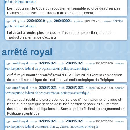
public federal interieur
Loi introduisant le Code du recouvrement amiable et forcé des créances
fiscales et non fiscales. - Traduction allemande d'extraits
loi
service
22/04/2019
20/04/2021
2021020771
type
prom.
pub.
numac
source
public federal interieur
Loi visant à rendre plus accessible l'assurance protection juridique. -
Traduction allemande d'extraits
arrêté royal
arrêté royal
02/04/2021
20/04/2021
2021020809
type
prom.
pub.
numac
source
service public federal de programmation politique scientifique
Arrêté royal modifiant l'arrêté royal du 12 juillet 2019 fixant la composition
du conseil scientifique de l'Institut royal météorologique de Belgique
arrêté royal
02/04/2021
20/04/2021
2021020808
type
prom.
pub.
numac
source
service public federal de programmation politique scientifique
Arrêté royal relatif à la dissolution du Service d'information scientifique et
technique en tant que service de l'Etat à gestion séparée et au transfert
des biens, droits et obligations au Service public fédéral de programmation
Politique scientifique
arrêté royal
02/04/2021
20/04/2021
2021030954
type
prom.
pub.
numac
source
service public federal economie, p.m.e., classes moyennes et energie