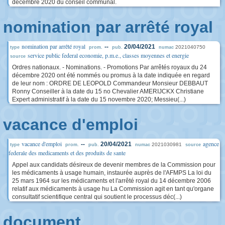
décembre 2020 du conseil communal.
nomination par arrêté royal
nomination par arrêté royal
--
20/04/2021
2021040750
type
prom.
pub.
numac
service public federal economie, p.m.e., classes moyennes et energie
source
Ordres nationaux. - Nominations. - Promotions Par arrêtés royaux du 24
décembre 2020 ont été nommés ou promus à la date indiquée en regard
de leur nom : ORDRE DE LEOPOLD Commandeur Monsieur DEBBAUT
Ronny Conseiller à la date du 15 no Chevalier AMERIJCKX Christiane
Expert administratif à la date du 15 novembre 2020; Messieu(...)
vacance d'emploi
vacance d'emploi
agence
--
20/04/2021
2021030981
type
prom.
pub.
numac
source
federale des medicaments et des produits de sante
Appel aux candidats désireux de devenir membres de la Commission pour
les médicaments à usage humain, instaurée auprès de l'AFMPS La loi du
25 mars 1964 sur les médicaments et l'arrêté royal du 14 décembre 2006
relatif aux médicaments à usage hu La Commission agit en tant qu'organe
consultatif scientifique central qui soutient le processus déc(...)
document