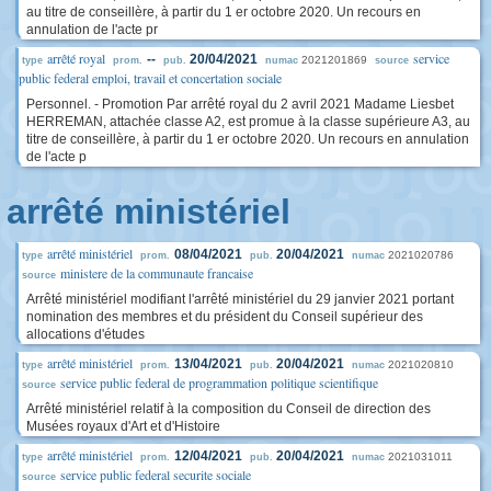
au titre de conseillère, à partir du 1 er octobre 2020. Un recours en
annulation de l'acte pr
arrêté royal
service
--
20/04/2021
2021201869
type
prom.
pub.
numac
source
public federal emploi, travail et concertation sociale
Personnel. - Promotion Par arrêté royal du 2 avril 2021 Madame Liesbet
HERREMAN, attachée classe A2, est promue à la classe supérieure A3, au
titre de conseillère, à partir du 1 er octobre 2020. Un recours en annulation
de l'acte p
arrêté ministériel
arrêté ministériel
08/04/2021
20/04/2021
2021020786
type
prom.
pub.
numac
ministere de la communaute francaise
source
Arrêté ministériel modifiant l'arrêté ministériel du 29 janvier 2021 portant
nomination des membres et du président du Conseil supérieur des
allocations d'études
arrêté ministériel
13/04/2021
20/04/2021
2021020810
type
prom.
pub.
numac
service public federal de programmation politique scientifique
source
Arrêté ministériel relatif à la composition du Conseil de direction des
Musées royaux d'Art et d'Histoire
arrêté ministériel
12/04/2021
20/04/2021
2021031011
type
prom.
pub.
numac
service public federal securite sociale
source