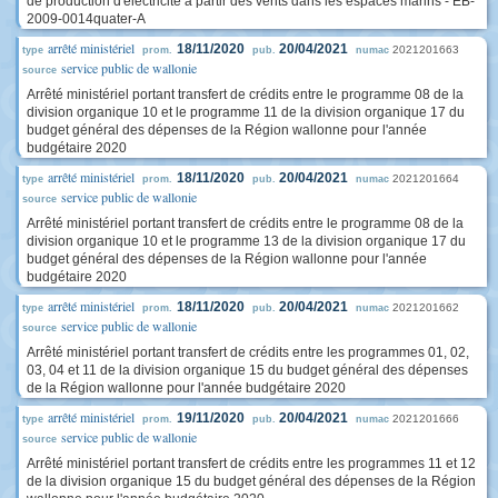
de production d'électricité à partir des vents dans les espaces marins - EB-
2009-0014quater-A
arrêté ministériel
18/11/2020
20/04/2021
2021201663
type
prom.
pub.
numac
service public de wallonie
source
Arrêté ministériel portant transfert de crédits entre le programme 08 de la
division organique 10 et le programme 11 de la division organique 17 du
budget général des dépenses de la Région wallonne pour l'année
budgétaire 2020
arrêté ministériel
18/11/2020
20/04/2021
2021201664
type
prom.
pub.
numac
service public de wallonie
source
Arrêté ministériel portant transfert de crédits entre le programme 08 de la
division organique 10 et le programme 13 de la division organique 17 du
budget général des dépenses de la Région wallonne pour l'année
budgétaire 2020
arrêté ministériel
18/11/2020
20/04/2021
2021201662
type
prom.
pub.
numac
service public de wallonie
source
Arrêté ministériel portant transfert de crédits entre les programmes 01, 02,
03, 04 et 11 de la division organique 15 du budget général des dépenses
de la Région wallonne pour l'année budgétaire 2020
arrêté ministériel
19/11/2020
20/04/2021
2021201666
type
prom.
pub.
numac
service public de wallonie
source
Arrêté ministériel portant transfert de crédits entre les programmes 11 et 12
de la division organique 15 du budget général des dépenses de la Région