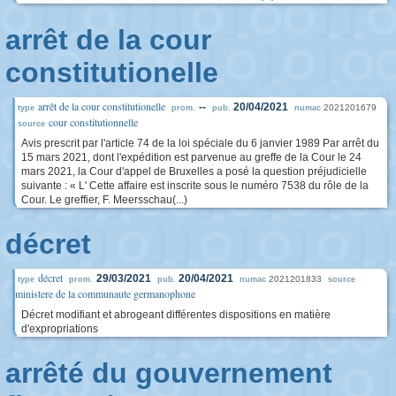
arrêt de la cour
constitutionelle
arrêt de la cour constitutionelle
--
20/04/2021
2021201679
type
prom.
pub.
numac
cour constitutionnelle
source
Avis prescrit par l'article 74 de la loi spéciale du 6 janvier 1989 Par arrêt du
15 mars 2021, dont l'expédition est parvenue au greffe de la Cour le 24
mars 2021, la Cour d'appel de Bruxelles a posé la question préjudicielle
suivante : « L' Cette affaire est inscrite sous le numéro 7538 du rôle de la
Cour. Le greffier, F. Meersschau(...)
décret
décret
29/03/2021
20/04/2021
2021201833
type
prom.
pub.
numac
source
ministere de la communaute germanophone
Décret modifiant et abrogeant différentes dispositions en matière
d'expropriations
arrêté du gouvernement