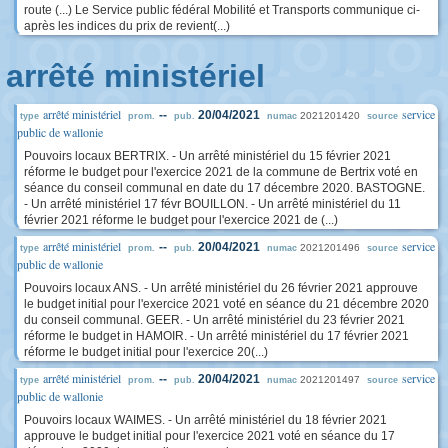
route (...) Le Service public fédéral Mobilité et Transports communique ci-
après les indices du prix de revient(...)
arrêté ministériel
arrêté ministériel
service
--
20/04/2021
2021201420
type
prom.
pub.
numac
source
public de wallonie
Pouvoirs locaux BERTRIX. - Un arrêté ministériel du 15 février 2021
réforme le budget pour l'exercice 2021 de la commune de Bertrix voté en
séance du conseil communal en date du 17 décembre 2020. BASTOGNE.
- Un arrêté ministériel 17 févr BOUILLON. - Un arrêté ministériel du 11
février 2021 réforme le budget pour l'exercice 2021 de (...)
arrêté ministériel
service
--
20/04/2021
2021201496
type
prom.
pub.
numac
source
public de wallonie
Pouvoirs locaux ANS. - Un arrêté ministériel du 26 février 2021 approuve
le budget initial pour l'exercice 2021 voté en séance du 21 décembre 2020
du conseil communal. GEER. - Un arrêté ministériel du 23 février 2021
réforme le budget in HAMOIR. - Un arrêté ministériel du 17 février 2021
réforme le budget initial pour l'exercice 20(...)
arrêté ministériel
service
--
20/04/2021
2021201497
type
prom.
pub.
numac
source
public de wallonie
Pouvoirs locaux WAIMES. - Un arrêté ministériel du 18 février 2021
approuve le budget initial pour l'exercice 2021 voté en séance du 17