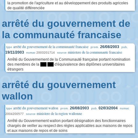
la promotion de l'agriculture et au développement des produits agricoles
de qualité différenciée
arrêté du gouvernement de
la communauté francaise
arrêté du gouvernement de la communauté francaise
26/08/2003
type
prom.
pub.
ministere de la communaute francaise
19/11/2003
2003201714
numac
source
Arrêté du Gouvernement de la Communauté française portant nomination
des membres de la
****
****
d'équivalence des diplômes universitaires
étrangers
arrêté du gouvernement
wallon
arrêté du gouvernement wallon
26/08/2003
02/03/2004
type
prom.
pub.
numac
ministere de la region wallonne
2004200577
source
Arrêté du Gouvernement wallon portant désignation des fonctionnaires
chargés de veiller au respect des règles applicables aux maisons de repos
et aux maisons de repos et de soins