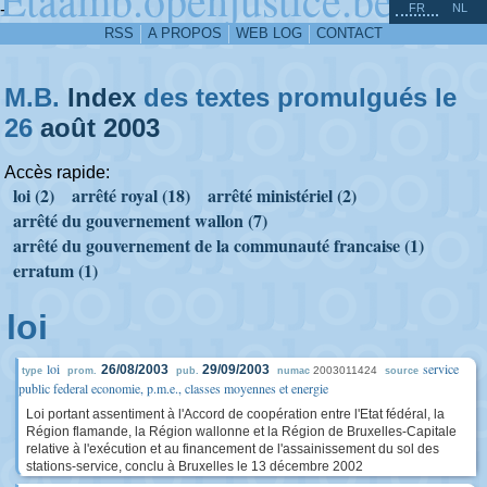
^
-
FR
NL
RSS
A PROPOS
WEB LOG
CONTACT
M.B.
Index
des textes promulgués le
26
août
2003
Accès rapide:
loi (2)
arrêté royal (18)
arrêté ministériel (2)
arrêté du gouvernement wallon (7)
arrêté du gouvernement de la communauté francaise (1)
erratum (1)
loi
loi
service
26/08/2003
29/09/2003
2003011424
type
prom.
pub.
numac
source
public federal economie, p.m.e., classes moyennes et energie
Loi portant assentiment à l'Accord de coopération entre l'Etat fédéral, la
Région flamande, la Région wallonne et la Région de Bruxelles-Capitale
relative à l'exécution et au financement de l'assainissement du sol des
stations-service, conclu à Bruxelles le 13 décembre 2002