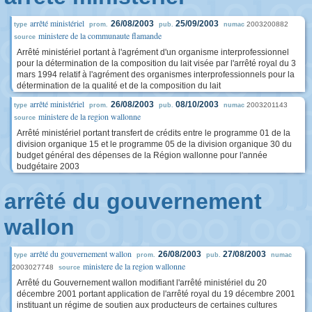
arrêté ministériel
26/08/2003
25/09/2003
2003200882
type
prom.
pub.
numac
ministere de la communaute flamande
source
Arrêté ministériel portant à l'agrément d'un organisme interprofessionnel
pour la détermination de la composition du lait visée par l'arrêté royal du 3
mars 1994 relatif à l'agrément des organismes interprofessionnels pour la
détermination de la qualité et de la composition du lait
arrêté ministériel
26/08/2003
08/10/2003
2003201143
type
prom.
pub.
numac
ministere de la region wallonne
source
Arrêté ministériel portant transfert de crédits entre le programme 01 de la
division organique 15 et le programme 05 de la division organique 30 du
budget général des dépenses de la Région wallonne pour l'année
budgétaire 2003
arrêté du gouvernement
wallon
arrêté du gouvernement wallon
26/08/2003
27/08/2003
type
prom.
pub.
numac
ministere de la region wallonne
2003027748
source
Arrêté du Gouvernement wallon modifiant l'arrêté ministériel du 20
décembre 2001 portant application de l'arrêté royal du 19 décembre 2001
instituant un régime de soutien aux producteurs de certaines cultures