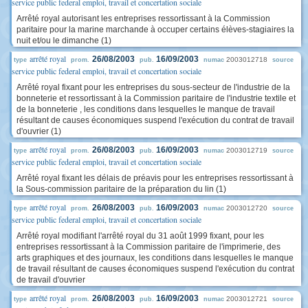
service public federal emploi, travail et concertation sociale
Arrêté royal autorisant les entreprises ressortissant à la Commission
paritaire pour la marine marchande à occuper certains élèves-stagiaires la
nuit et/ou le dimanche (1)
arrêté royal
26/08/2003
16/09/2003
2003012718
type
prom.
pub.
numac
source
service public federal emploi, travail et concertation sociale
Arrêté royal fixant pour les entreprises du sous-secteur de l'industrie de la
bonneterie et ressortissant à la Commission paritaire de l'industrie textile et
de la bonneterie , les conditions dans lesquelles le manque de travail
résultant de causes économiques suspend l'exécution du contrat de travail
d'ouvrier (1)
arrêté royal
26/08/2003
16/09/2003
2003012719
type
prom.
pub.
numac
source
service public federal emploi, travail et concertation sociale
Arrêté royal fixant les délais de préavis pour les entreprises ressortissant à
la Sous-commission paritaire de la préparation du lin (1)
arrêté royal
26/08/2003
16/09/2003
2003012720
type
prom.
pub.
numac
source
service public federal emploi, travail et concertation sociale
Arrêté royal modifiant l'arrêté royal du 31 août 1999 fixant, pour les
entreprises ressortissant à la Commission paritaire de l'imprimerie, des
arts graphiques et des journaux, les conditions dans lesquelles le manque
de travail résultant de causes économiques suspend l'exécution du contrat
de travail d'ouvrier
arrêté royal
26/08/2003
16/09/2003
2003012721
type
prom.
pub.
numac
source