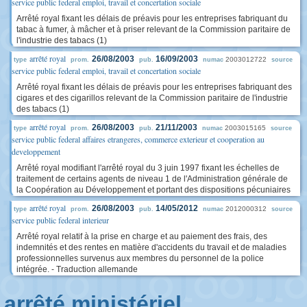
service public federal emploi, travail et concertation sociale
Arrêté royal fixant les délais de préavis pour les entreprises fabriquant du
tabac à fumer, à mâcher et à priser relevant de la Commission paritaire de
l'industrie des tabacs (1)
arrêté royal
26/08/2003
16/09/2003
2003012722
type
prom.
pub.
numac
source
service public federal emploi, travail et concertation sociale
Arrêté royal fixant les délais de préavis pour les entreprises fabriquant des
cigares et des cigarillos relevant de la Commission paritaire de l'industrie
des tabacs (1)
arrêté royal
26/08/2003
21/11/2003
2003015165
type
prom.
pub.
numac
source
service public federal affaires etrangeres, commerce exterieur et cooperation au
developpement
Arrêté royal modifiant l'arrêté royal du 3 juin 1997 fixant les échelles de
traitement de certains agents de niveau 1 de l'Administration générale de
la Coopération au Développement et portant des dispositions pécuniaires
arrêté royal
26/08/2003
14/05/2012
2012000312
type
prom.
pub.
numac
source
service public federal interieur
Arrêté royal relatif à la prise en charge et au paiement des frais, des
indemnités et des rentes en matière d'accidents du travail et de maladies
professionnelles survenus aux membres du personnel de la police
intégrée. - Traduction allemande
arrêté ministériel