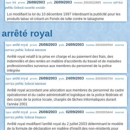
loi
service
26/08/2003
26/09/2003
2003022885
type
prom.
pub.
numac
source
public federal securite sociale
Loi modifiant la loi du 10 décembre 1997 interdisant la publicité pour les
produits tabac et créant un Fonds de lutte contre le tabagisme
arrêté royal
arrêté royal
26/08/2003
24/09/2003
2003000594
type
prom.
pub.
numac
source
service public federal interieur
Arrêté royal relatif à la prise en charge et au paiement des frais, des
indemnités et des rentes en matière d'accidents du travail et de maladies
professionnelles survenus aux membres du personnel de la police
intégrée
arrêté royal
26/08/2003
24/09/2003
2003000704
type
prom.
pub.
numac
source
service public federal interieur
Arrêté royal accordant une allocation aux membres du personnel du cadre
opérationnel et du cadre administratif et logistique de la police fédérale et
des corps de la police locale, chargés de tâches informatiques durant
l'année 2001
arrêté royal
26/08/2003
02/09/2003
2003003444
type
prom.
pub.
numac
source
service public federal finances
Arrêté royal modifiant l'arrêté royal du 2 juillet 2003 déterminant le modèle
de la formule de déclaration en matière d'impôt des non-résidents pour