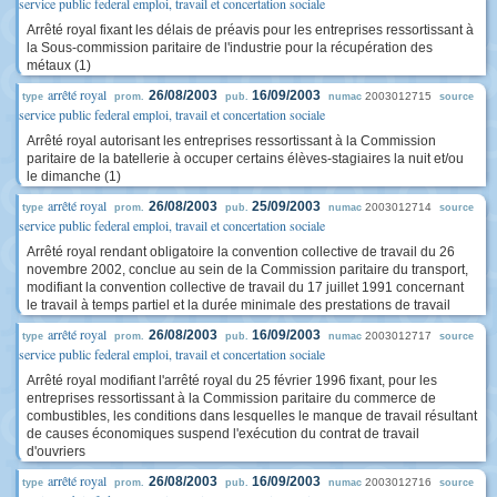
service public federal emploi, travail et concertation sociale
Arrêté royal fixant les délais de préavis pour les entreprises ressortissant à
la Sous-commission paritaire de l'industrie pour la récupération des
métaux (1)
arrêté royal
26/08/2003
16/09/2003
2003012715
type
prom.
pub.
numac
source
service public federal emploi, travail et concertation sociale
Arrêté royal autorisant les entreprises ressortissant à la Commission
paritaire de la batellerie à occuper certains élèves-stagiaires la nuit et/ou
le dimanche (1)
arrêté royal
26/08/2003
25/09/2003
2003012714
type
prom.
pub.
numac
source
service public federal emploi, travail et concertation sociale
Arrêté royal rendant obligatoire la convention collective de travail du 26
novembre 2002, conclue au sein de la Commission paritaire du transport,
modifiant la convention collective de travail du 17 juillet 1991 concernant
le travail à temps partiel et la durée minimale des prestations de travail
arrêté royal
26/08/2003
16/09/2003
2003012717
type
prom.
pub.
numac
source
service public federal emploi, travail et concertation sociale
Arrêté royal modifiant l'arrêté royal du 25 février 1996 fixant, pour les
entreprises ressortissant à la Commission paritaire du commerce de
combustibles, les conditions dans lesquelles le manque de travail résultant
de causes économiques suspend l'exécution du contrat de travail
d'ouvriers
arrêté royal
26/08/2003
16/09/2003
2003012716
type
prom.
pub.
numac
source