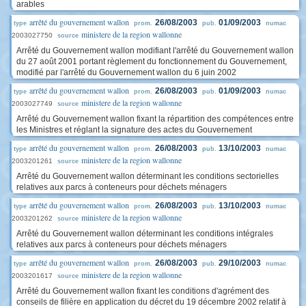
arables
arrêté du gouvernement wallon
26/08/2003
01/09/2003
type
prom.
pub.
numac
ministere de la region wallonne
2003027750
source
Arrêté du Gouvernement wallon modifiant l'arrêté du Gouvernement wallon
du 27 août 2001 portant règlement du fonctionnement du Gouvernement,
modifié par l'arrêté du Gouvernement wallon du 6 juin 2002
arrêté du gouvernement wallon
26/08/2003
01/09/2003
type
prom.
pub.
numac
ministere de la region wallonne
2003027749
source
Arrêté du Gouvernement wallon fixant la répartition des compétences entre
les Ministres et réglant la signature des actes du Gouvernement
arrêté du gouvernement wallon
26/08/2003
13/10/2003
type
prom.
pub.
numac
ministere de la region wallonne
2003201261
source
Arrêté du Gouvernement wallon déterminant les conditions sectorielles
relatives aux parcs à conteneurs pour déchets ménagers
arrêté du gouvernement wallon
26/08/2003
13/10/2003
type
prom.
pub.
numac
ministere de la region wallonne
2003201262
source
Arrêté du Gouvernement wallon déterminant les conditions intégrales
relatives aux parcs à conteneurs pour déchets ménagers
arrêté du gouvernement wallon
26/08/2003
29/10/2003
type
prom.
pub.
numac
ministere de la region wallonne
2003201617
source
Arrêté du Gouvernement wallon fixant les conditions d'agrément des
conseils de filière en application du décret du 19 décembre 2002 relatif à