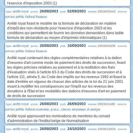
l'exercice d'imposition 2003 (1)
arrêté royal
26/08/2003
02/09/2003
2003003443
type
prom.
pub.
numac
source
service public federal finances
Arrêté royal fixant le modèle de la formule de déclaration en matière
d'impôt des non-résidents pour l'exercice d'imposition 2003 et les
conditions qui permettent de fournir les données demandées dans ladite
formule de déclaration au moyen d'imprimés informatiques (1)
arrêté royal
26/08/2003
10/09/2003
2003003456
type
prom.
pub.
numac
source
service public federal finances
Arrêté royal contenant des règles complémentaires relatives à la dation
d'oeuvres d'art comme mode de paiement des droits de succession, fixant
les règles précises relatives au paiement et à la restitution des frais
d'évaluation visés à l'article 83-3 du Code des droits de succession et à
l'article 111, alinéa 5, du Code des impôts sur les revenus 1992 et fixant la
date d'entrée en vigueur de chacun des articles de la loi du 21 juin 2001
visant à modifier les conséquences sur l'impôt sur les revenus des
donations à l'Etat et les modalités des dations d'oeuvres d'art en paiement
de droits de succession
arrêté royal
26/08/2003
26/09/2003
2003011480
type
prom.
pub.
numac
source
service public federal economie, p.m.e., classes moyennes et energie
Arrêté royal approuvant les nominations de membres du conseil
d'administration de l'Institut belge de Normalisation
arrêté royal
26/08/2003
24/10/2003
2003012633
type
prom.
pub.
numac
source