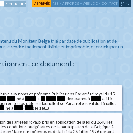
-
-
-
-
VIE PRIVÉE
RSS
A PROPOS
WEB LOG
CONTACT
FR
NL
ntenu du Moniteur Belge trié par date de publication et de
ur le rendre facilement lisible et imprimable, et enrichi par un
ntionnent ce document:
lative aux noms et prénoms Publications Par arrêté royal du 15
***
****
, né à
*****
le
**
*****
****
, demeurant à
*****
, a été
ion en temps utile sur laquelle il se Par arrêté royal du 15 juillet
**
, né à
****
(
****
) le 1e(...)
on des arrêtés royaux pris en application de la loi du 26 juillet
 les conditions budgétaires de la participation de la Belgique à
 monétaire européenne, et de la loi du 26 juillet 1996 portant