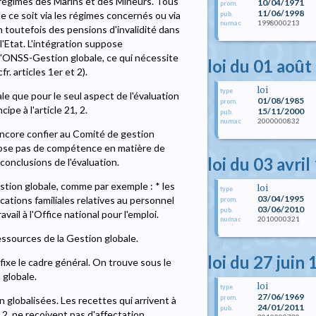
s régimes des Marins et des Mineurs. Tous
10/04/1971
prom.
11/06/1998
ue ce soit via les régimes concernés ou via
pub.
1998000213
numac
ion toutefois des pensions d'invalidité dans
l'Etat. L'intégration suppose
à l'ONSS-Gestion globale, ce qui nécessite
loi du 01 août
r. articles 1er et 2).
loi
type
e que pour le seul aspect de l'évaluation
01/08/1985
prom.
ipe à l'article 21, 2.
15/11/2000
pub.
2000000832
numac
ncore confier au Comité de gestion
pose pas de compétence en matière de
loi du 03 avri
 conclusions de l'évaluation.
stion globale, comme par exemple : * les
loi
type
03/04/1995
ocations familiales relatives au personnel
prom.
03/06/2010
pub.
vail à l'Office national pour l'emploi.
2010000321
numac
ssources de la Gestion globale.
loi du 27 juin
l fixe le cadre général. On trouve sous le
 globale.
loi
type
27/06/1969
prom.
 globalisées. Les recettes qui arrivent à
24/01/2011
pub.
, 2, ne reçoivent pas d'affectation