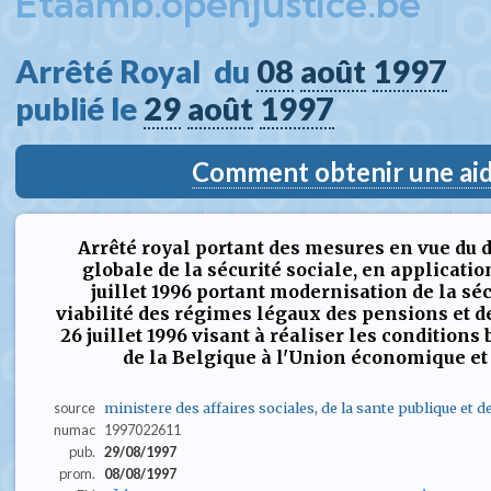
Etaamb.openjustice.be
Arrêté Royal  du 
08
août
1997
publié le 
29
août
1997
Comment obtenir une aide
Arrêté royal portant des mesures en vue du
globale de la sécurité sociale, en application 
juillet 1996 portant modernisation de la séc
viabilité des régimes légaux des pensions et de l'
26 juillet 1996 visant à réaliser les conditions
de la Belgique à l'Union économique e
source
ministere des affaires sociales, de la sante publique et 
numac
1997022611
pub.
29/08/1997
prom.
08/08/1997