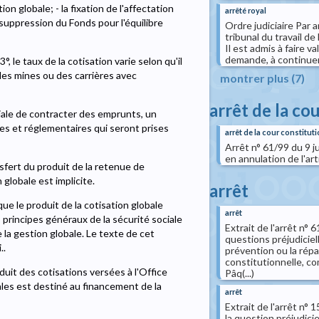
on globale; - la fixation de l'affectation
arrêté royal
a suppression du Fonds pour l'équilibre
Ordre judiciaire Par 
tribunal du travail de
Il est admis à faire va
demande, à continuer d
°, le taux de la cotisation varie selon qu'il
des mines ou des carrières avec
montrer plus (7)
arrêt de la co
iale de contracter des emprunts, un
es et réglementaires qui seront prises
arrêt de la cour constituti
Arrêt n° 61/99 du 9 j
en annulation de l'art
ansfert du produit de la retenue de
globale est implicite.
arrêt
 que le produit de la cotisation globale
arrêt
 principes généraux de la sécurité sociale
Extrait de l'arrêt n°
e la gestion globale. Le texte de cet
questions préjudicielle
..
prévention ou la rép
constitutionnelle, co
roduit des cotisations versées à l'Office
Pâq(...)
cales est destiné au financement de la
arrêt
Extrait de l'arrêt n
la question préjudiciell