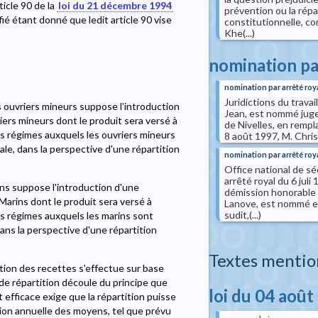
ticle 90 de la
loi du 21 décembre 1994
prévention ou la rép
ié étant donné que ledit article 90 vise
constitutionnelle, co
Khe(...)
nomination pa
nomination par arrêté roy
Juridictions du trava
s ouvriers mineurs suppose l'introduction
Jean, est nommé juge s
iers mineurs dont le produit sera versé à
de Nivelles, en rempl
es régimes auxquels les ouvriers mineurs
8 août 1997, M. Christ
ale, dans la perspective d'une répartition
nomination par arrêté roy
Office national de sé
arrêté royal du 6 juli
ins suppose l'introduction d'une
démission honorable
Marins dont le produit sera versé à
Lanove, est nommé en
sudit,(...)
es régimes auxquels les marins sont
dans la perspective d'une répartition
Textes mentio
tition des recettes s'effectue sur base
 de répartition découle du principe que
loi du 04 août
efficace exige que la répartition puisse
tion annuelle des moyens, tel que prévu