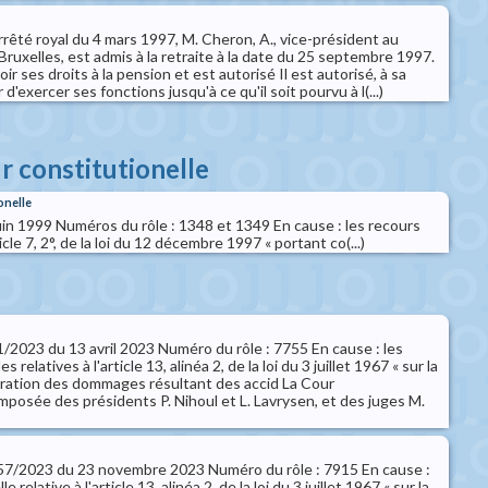
arrêté royal du 4 mars 1997, M. Cheron, A., vice-président au
 Bruxelles, est admis à la retraite à la date du 25 septembre 1997.
loir ses droits à la pension et est autorisé Il est autorisé, à sa
'exercer ses fonctions jusqu'à ce qu'il soit pourvu à l(...)
ur constitutionelle
onelle
uin 1999 Numéros du rôle : 1348 et 1349 En cause : les recours
icle 7, 2°, de la loi du 12 décembre 1997 « portant co(...)
 61/2023 du 13 avril 2023 Numéro du rôle : 7755 En cause : les
s relatives à l'article 13, alinéa 2, de la loi du 3 juillet 1967 « sur la
aration des dommages résultant des accid La Cour
mposée des présidents P. Nihoul et L. Lavrysen, et des juges M.
° 157/2023 du 23 novembre 2023 Numéro du rôle : 7915 En cause :
e relative à l'article 13, alinéa 2, de la loi du 3 juillet 1967 « sur la