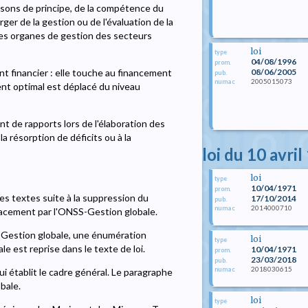
aisons de principe, de la compétence du
er de la gestion ou de l'évaluation de la
 Les organes de gestion des secteurs
loi
type
04/08/1996
prom.
08/06/2005
t financier : elle touche au financement
pub.
2005015073
numac
ent optimal est déplacé du niveau
ent de rapports lors de l'élaboration des
a résorption de déficits ou à la
loi du 10 avri
loi
type
10/04/1971
prom.
des textes suite à la suppression du
17/10/2014
pub.
2014000710
numac
mplacement par l'ONSS-Gestion globale.
la Gestion globale, une énumération
loi
type
 est reprise dans le texte de loi.
10/04/1971
prom.
23/03/2018
pub.
2018030615
numac
qui établit le cadre général. Le paragraphe
obale.
loi
type