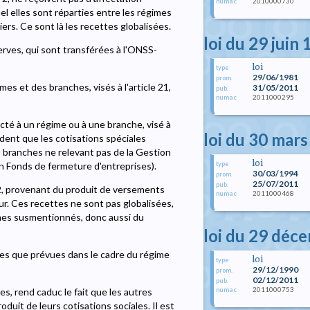
2010000730
numac
l elles sont réparties entre les régimes
ers. Ce sont là les recettes globalisées.
loi du 29 juin
rves, qui sont transférées à l'ONSS-
loi
type
29/06/1981
prom.
s et des branches, visés à l'article 21,
31/05/2011
pub.
2011000295
numac
ecté à un régime ou à une branche, visé à
loi du 30 mar
vident que les cotisations spéciales
s branches ne relevant pas de la Gestion
loi
type
on Fonds de fermeture d'entreprises).
30/03/1994
prom.
25/07/2011
pub.
, 2, provenant du produit de versements
2011000468
numac
eur. Ces recettes ne sont pas globalisées,
mes susmentionnés, donc aussi du
loi du 29 déc
lles que prévues dans le cadre du régime
loi
type
29/12/1990
prom.
02/12/2011
pub.
2011000753
numac
es, rend caduc le fait que les autres
duit de leurs cotisations sociales. Il est