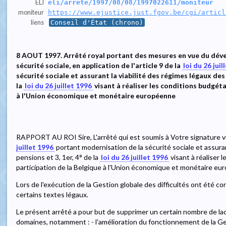
ELI
eli/arrete/1997/08/08/1997022611/moniteur
moniteur
https://www.ejustice.just.fgov.be/cgi/articl
liens
Conseil d'État (chrono)
8 AOUT 1997. Arrêté royal portant des mesures en vue du déve
sécurité sociale, en application de l'article 9 de la
loi du 26 juil
sécurité sociale et assurant la viabilité des régimes légaux des p
la
loi du 26 juillet 1996
visant à réaliser les conditions budgéta
à l'Union économique et monétaire européenne
RAPPORT AU ROI Sire, L'arrêté qui est soumis à Votre signature vis
juillet 1996
portant modernisation de la sécurité sociale et assuran
pensions et 3, 1er, 4° de la
loi du 26 juillet 1996
visant à réaliser 
participation de la Belgique à l'Union économique et monétaire eu
Lors de l'exécution de la Gestion globale des difficultés ont été c
certains textes légaux.
Le présent arrêté a pour but de supprimer un certain nombre de lacu
domaines, notamment : - l'amélioration du fonctionnement de la Gest