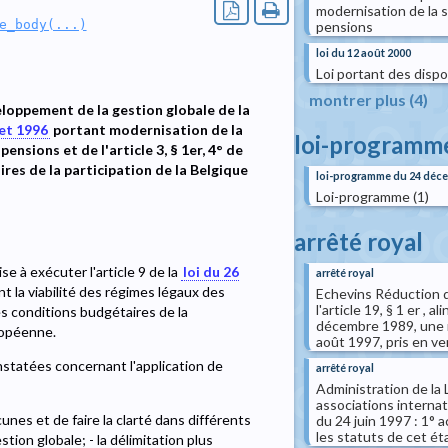
modernisation de la s
e_body(...)
pensions
loi du 12 août 2000
Loi portant des dispo
montrer plus (4)
loppement de la gestion globale de la
let 1996
portant modernisation de la
loi-programm
ensions et de l'article 3, § 1er, 4° de
ires de la participation de la Belgique
loi-programme du 24 déc
Loi-programme (1)
arrêté royal
e à exécuter l'article 9 de la
loi du 26
arrêté royal
t la viabilité des régimes légaux des
Echevins Réduction de
l'article 19, § 1 er , 
les conditions budgétaires de la
décembre 1989, une r
ropéenne.
août 1997, pris en vert
onstatées concernant l'application de
arrêté royal
Administration de la 
associations internat
nes et de faire la clarté dans différents
du 24 juin 1997 : 1° a
les statuts de cet éta
ion globale; - la délimitation plus