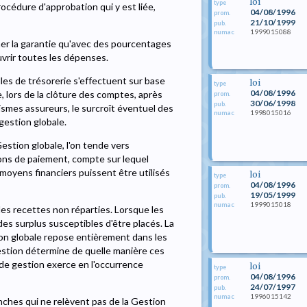
loi
type
 procédure d'approbation qui y est liée,
04/08/1996
prom.
21/10/1999
pub.
1999015088
numac
nner la garantie qu'avec des pourcentages
vrir toutes les dépenses.
les de trésorerie s'effectuent sur base
loi
type
04/08/1996
, lors de la clôture des comptes, après
prom.
30/06/1998
pub.
ismes assureurs, le surcroît éventuel des
1998015016
numac
gestion globale.
estion globale, l'on tende vers
ons de paiement, compte sur lequel
moyens financiers puissent être utilisés
loi
type
04/08/1996
prom.
19/05/1999
pub.
1999015018
numac
des recettes non réparties. Lorsque les
es surplus susceptibles d'être placés. La
ion globale repose entièrement dans les
estion détermine de quelle manière ces
de gestion exerce en l'occurrence
loi
type
04/08/1996
prom.
24/07/1997
pub.
1996015142
numac
nches qui ne relèvent pas de la Gestion