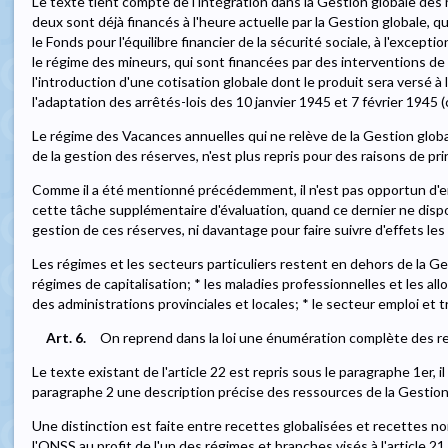
Le texte tient compte de l'intégration dans la Gestion globale de
deux sont déjà financés à l'heure actuelle par la Gestion globale, q
le Fonds pour l'équilibre financier de la sécurité sociale, à l'except
le régime des mineurs, qui sont financées par des interventions de 
l'introduction d'une cotisation globale dont le produit sera versé 
l'adaptation des arrêtés-lois des 10 janvier 1945 et 7 février 1945 (cf
Le régime des Vacances annuelles qui ne relève de la Gestion global
de la gestion des réserves, n'est plus repris pour des raisons de princ
Comme il a été mentionné précédemment, il n'est pas opportun d'e
cette tâche supplémentaire d'évaluation, quand ce dernier ne dis
gestion de ces réserves, ni davantage pour faire suivre d'effets les
Les régimes et les secteurs particuliers restent en dehors de la Ge
régimes de capitalisation; * les maladies professionnelles et les all
des administrations provinciales et locales; * le secteur emploi et tra
Art. 6.
On reprend dans la loi une énumération complète des re
Le texte existant de l'article 22 est repris sous le paragraphe 1er, i
paragraphe 2 une description précise des ressources de la Gestion
Une distinction est faite entre recettes globalisées et recettes non
l'ONSS au profit de l'un des régimes et branches visés à l'article 21