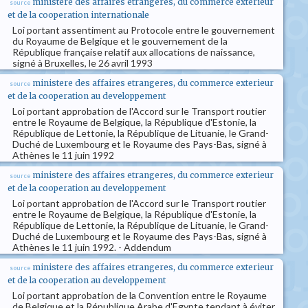
ministere des affaires etrangeres, du commerce exterieur
source
et de la cooperation internationale
Loi portant assentiment au Protocole entre le gouvernement
du Royaume de Belgique et le gouvernement de la
République française relatif aux allocations de naissance,
signé à Bruxelles, le 26 avril 1993
ministere des affaires etrangeres, du commerce exterieur
source
et de la cooperation au developpement
Loi portant approbation de l'Accord sur le Transport routier
entre le Royaume de Belgique, la République d'Estonie, la
République de Lettonie, la République de Lituanie, le Grand-
Duché de Luxembourg et le Royaume des Pays-Bas, signé à
Athènes le 11 juin 1992
ministere des affaires etrangeres, du commerce exterieur
source
et de la cooperation au developpement
Loi portant approbation de l'Accord sur le Transport routier
entre le Royaume de Belgique, la République d'Estonie, la
République de Lettonie, la République de Lituanie, le Grand-
Duché de Luxembourg et le Royaume des Pays-Bas, signé à
Athènes le 11 juin 1992. - Addendum
ministere des affaires etrangeres, du commerce exterieur
source
et de la cooperation au developpement
Loi portant approbation de la Convention entre le Royaume
de Belgique et la République Arabe d'Egypte tendant à éviter