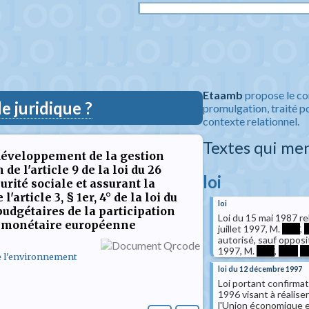
Etaamb
propose le co
 juridique ?
promulgation, traité po
contexte relationnel.
Textes qui me
 développement de la gestion
de l'article 9 de la loi du 26
loi
urité sociale et assurant la
article 3, § 1er, 4° de la loi du
loi
 budgétaires de la participation
Loi du 15 mai 1987 re
t monétaire européenne
juillet 1997, M.
****
,
*
autorisé, sauf opposit
1997, M.
****
,
****
**
de l'environnement
loi du 12 décembre 1997
Loi portant confirmati
1996 visant à réaliser
l'Union économique et