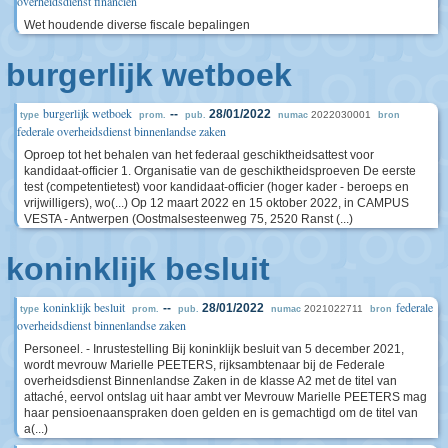
overheidsdienst financien
Wet houdende diverse fiscale bepalingen
burgerlijk wetboek
burgerlijk wetboek
--
28/01/2022
2022030001
type
prom.
pub.
numac
bron
federale overheidsdienst binnenlandse zaken
Oproep tot het behalen van het federaal geschiktheidsattest voor
kandidaat-officier 1. Organisatie van de geschiktheidsproeven De eerste
test (competentietest) voor kandidaat-officier (hoger kader - beroeps en
vrijwilligers), wo(...) Op 12 maart 2022 en 15 oktober 2022, in CAMPUS
VESTA - Antwerpen (Oostmalsesteenweg 75, 2520 Ranst (...)
koninklijk besluit
koninklijk besluit
federale
--
28/01/2022
2021022711
type
prom.
pub.
numac
bron
overheidsdienst binnenlandse zaken
Personeel. - Inrustestelling Bij koninklijk besluit van 5 december 2021,
wordt mevrouw Marielle PEETERS, rijksambtenaar bij de Federale
overheidsdienst Binnenlandse Zaken in de klasse A2 met de titel van
attaché, eervol ontslag uit haar ambt ver Mevrouw Marielle PEETERS mag
haar pensioenaanspraken doen gelden en is gemachtigd om de titel van
a(...)