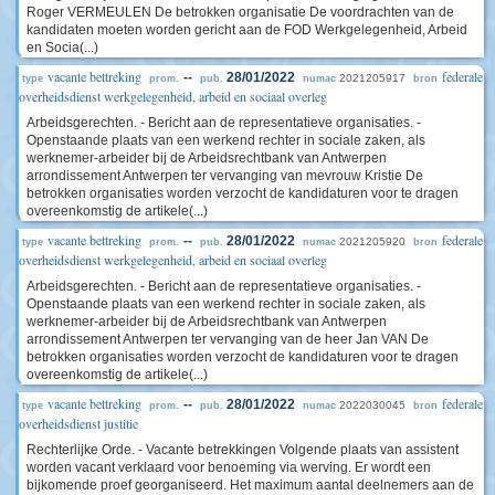
Roger VERMEULEN De betrokken organisatie De voordrachten van de
kandidaten moeten worden gericht aan de FOD Werkgelegenheid, Arbeid
en Socia(...)
vacante bettreking
federale
--
28/01/2022
2021205917
type
prom.
pub.
numac
bron
overheidsdienst werkgelegenheid, arbeid en sociaal overleg
Arbeidsgerechten. - Bericht aan de representatieve organisaties. -
Openstaande plaats van een werkend rechter in sociale zaken, als
werknemer-arbeider bij de Arbeidsrechtbank van Antwerpen
arrondissement Antwerpen ter vervanging van mevrouw Kristie De
betrokken organisaties worden verzocht de kandidaturen voor te dragen
overeenkomstig de artikele(...)
vacante bettreking
federale
--
28/01/2022
2021205920
type
prom.
pub.
numac
bron
overheidsdienst werkgelegenheid, arbeid en sociaal overleg
Arbeidsgerechten. - Bericht aan de representatieve organisaties. -
Openstaande plaats van een werkend rechter in sociale zaken, als
werknemer-arbeider bij de Arbeidsrechtbank van Antwerpen
arrondissement Antwerpen ter vervanging van de heer Jan VAN De
betrokken organisaties worden verzocht de kandidaturen voor te dragen
overeenkomstig de artikele(...)
vacante bettreking
federale
--
28/01/2022
2022030045
type
prom.
pub.
numac
bron
overheidsdienst justitie
Rechterlijke Orde. - Vacante betrekkingen Volgende plaats van assistent
worden vacant verklaard voor benoeming via werving. Er wordt een
bijkomende proef georganiseerd. Het maximum aantal deelnemers aan de