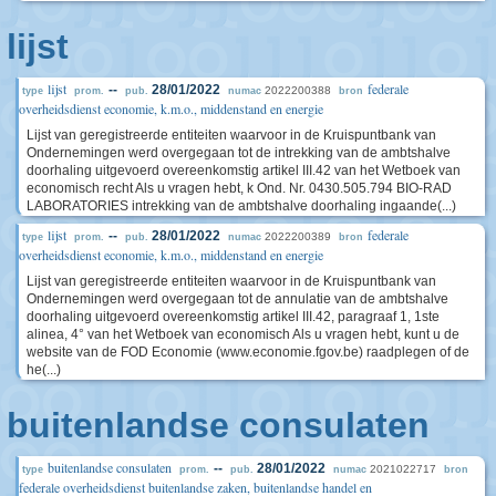
lijst
lijst
federale
--
28/01/2022
2022200388
type
prom.
pub.
numac
bron
overheidsdienst economie, k.m.o., middenstand en energie
Lijst van geregistreerde entiteiten waarvoor in de Kruispuntbank van
Ondernemingen werd overgegaan tot de intrekking van de ambtshalve
doorhaling uitgevoerd overeenkomstig artikel III.42 van het Wetboek van
economisch recht Als u vragen hebt, k Ond. Nr. 0430.505.794 BIO-RAD
LABORATORIES intrekking van de ambtshalve doorhaling ingaande(...)
lijst
federale
--
28/01/2022
2022200389
type
prom.
pub.
numac
bron
overheidsdienst economie, k.m.o., middenstand en energie
Lijst van geregistreerde entiteiten waarvoor in de Kruispuntbank van
Ondernemingen werd overgegaan tot de annulatie van de ambtshalve
doorhaling uitgevoerd overeenkomstig artikel III.42, paragraaf 1, 1ste
alinea, 4° van het Wetboek van economisch Als u vragen hebt, kunt u de
website van de FOD Economie (www.economie.fgov.be) raadplegen of de
he(...)
buitenlandse consulaten
buitenlandse consulaten
--
28/01/2022
2021022717
type
prom.
pub.
numac
bron
federale overheidsdienst buitenlandse zaken, buitenlandse handel en