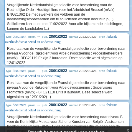
Vergelijkende Nederlandstalige selectie voor bevordering voor de
Rechtelijke Orde : Hoofdgriffiers voor het Arbeidshof Brussel (m/v/x) -
BNG21362 De medewerkers die voldoen aan de
deelnemingsvoorwaarden om te solliciteren worden door hun p(...)
Solliciteren kan tot en met 11/02/2022. Voor alle bijkomende inlichtingen,
kunnen de kandidaten (...)
document
federale
--
28/01/2022
2022200429
type
prom.
pub.
numac
bron
overheidsdienst beleid en ondersteuning
Resultaat van de vergelijkende Franstalige selectie voor bevordering naar
niveau A voor de Rijksdient voor Arbeidsvoorziening : Procesbeheerders
(m/v/x) - BFG21119 Er zijn 2 laureaten. Deze selectie werd afgesloten op
12/01/2022.
document
federale
--
28/01/2022
2022200428
type
prom.
pub.
numac
bron
overheidsdienst beleid en ondersteuning
Resultaat van de vergelijkende Franstalige selectie voor bevordering naar
niveau A voor de Rijksdient voor Arbeidsvoorziening : Supervisors
Frontoffice (m/v/x) - BFG21118 Er is 0 laureaat. Deze selectie werd
afgesloten op 12/01/202(...)
document
federale
--
28/01/2022
2022200427
type
prom.
pub.
numac
bron
overheidsdienst beleid en ondersteuning
Vergelijkende Nederlandstalige selectie voor bevordering naar niveau B
voor de Koninklijke Musea voor Schone Kunsten van België : Assistenten
boelhouding (m/v/x) - BNG21380 De medewerkers die voldoen aan de
x
deelnemingsvoorw(...) Solliciteren kan tot 14/02/2022. Voor alle