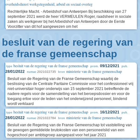
overheidsdienst werkgelegenheid, arbeid en sociaal overleg
Rechterlijke Macht. - Arbeidshof van Antwerpen Bij beschikking van 27
september 2021 werd de heer VERMEULEN Roger, raadsheer in sociale
zaken als werkgever bij het Arbeidshof van Antwerpen door de Eerste
Voorzitter van dit hof aangewezen om het
besluit van de regering van
de franse gemeenschap
besluit van de regering van de franse gemeenschap
09/12/2021
type
prom.
pub.
ministerie van de franse gemeenschap
28/01/2022
2021022735
numac
bron
Besluit van de Regering van de Franse Gemeenschap waarbij de
beslissing van de Centrale Paritaire Commissie voor het confessioneel vrij
niet-universitair hoger onderwijs van 15 september 2021 betreffende de
nadere regels voor de samenstelling van het beroepsdossier en voor de
toegang ertoe voor de leden van het onderwijzend personeel, bindend
wordt verklaard
besluit van de regering van de franse gemeenschap
16/12/2021
type
prom.
pub.
ministerie van de franse gemeenschap
28/01/2022
2021022784
numac
bron
Besluit van de Regering van de Franse Gemeenschap tot vaststelling van
de gewogen gemiddelde brutokosten van een personeelslid van een
hogeschool per ambtsgroep aangepast voor het jaar 2021