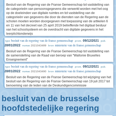
Besluit van de Regering van de Franse Gemeenschap tot vaststelling van
de categorieën van persoonsgegevens die verwerkt worden met het oog
op de doeleinden van digitale ruimtes en tot vaststelling van de
categorieën van gegevens die door de diensten van de Regering aan de
scholen moeten worden doorgegeven met toepassing van de artikelen 6
en 11 van het decreet van 25 april 2019 betreffende het digitaal bestuur
van het schoolsysteem en de overdracht van digitale gegevens in het
leerplichtonderwijs
besluit van de regering van de franse gemeenschap
09/12/2021
type
prom.
pub.
ministerie van de franse gemeenschap
28/01/2022
2021043489
numac
bron
Besluit van de Regering van de Franse Gemeenschap tot vaststelling van
de samenstelling van de Raad van beroep van "Wallonie Bruxelles
Enseignement"
besluit van de regering van de franse gemeenschap
09/12/2021
type
prom.
pub.
ministerie van de franse gemeenschap
28/01/2022
2021043490
numac
bron
Besluit van de Regering van de Franse Gemeenschap tot wijziging van het
besluit van de Regering van de Franse Gemeenschap van 19 juli 2017 tot
benoeming van de leden van de Deskundigencommissie
besluit van de brusselse
hoofdstedelijke regering