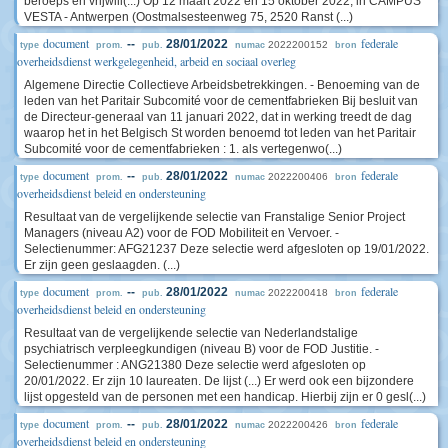
beroeps en vrijwill(...) Op 12 maart 2022 en 15 oktober 2022, in CAMPUS
VESTA - Antwerpen (Oostmalsesteenweg 75, 2520 Ranst (...)
document
federale
--
28/01/2022
2022200152
type
prom.
pub.
numac
bron
overheidsdienst werkgelegenheid, arbeid en sociaal overleg
Algemene Directie Collectieve Arbeidsbetrekkingen. - Benoeming van de
leden van het Paritair Subcomité voor de cementfabrieken Bij besluit van
de Directeur-generaal van 11 januari 2022, dat in werking treedt de dag
waarop het in het Belgisch St worden benoemd tot leden van het Paritair
Subcomité voor de cementfabrieken : 1. als vertegenwo(...)
document
federale
--
28/01/2022
2022200406
type
prom.
pub.
numac
bron
overheidsdienst beleid en ondersteuning
Resultaat van de vergelijkende selectie van Franstalige Senior Project
Managers (niveau A2) voor de FOD Mobiliteit en Vervoer. -
Selectienummer: AFG21237 Deze selectie werd afgesloten op 19/01/2022.
Er zijn geen geslaagden. (...)
document
federale
--
28/01/2022
2022200418
type
prom.
pub.
numac
bron
overheidsdienst beleid en ondersteuning
Resultaat van de vergelijkende selectie van Nederlandstalige
psychiatrisch verpleegkundigen (niveau B) voor de FOD Justitie. -
Selectienummer : ANG21380 Deze selectie werd afgesloten op
20/01/2022. Er zijn 10 laureaten. De lijst (...) Er werd ook een bijzondere
lijst opgesteld van de personen met een handicap. Hierbij zijn er 0 gesl(...)
document
federale
--
28/01/2022
2022200426
type
prom.
pub.
numac
bron
overheidsdienst beleid en ondersteuning