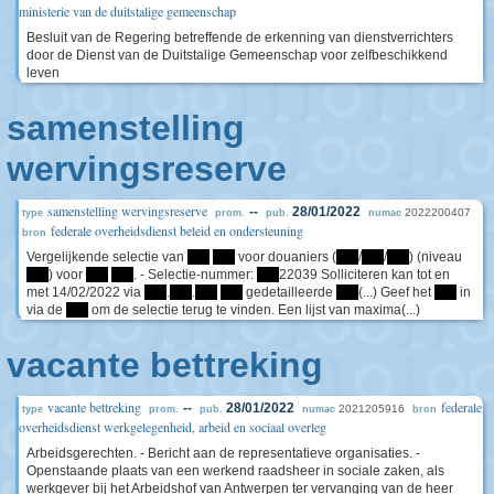
ministerie van de duitstalige gemeenschap
Besluit van de Regering betreffende de erkenning van dienstverrichters
door de Dienst van de Duitstalige Gemeenschap voor zelfbeschikkend
leven
samenstelling
wervingsreserve
samenstelling wervingsreserve
--
28/01/2022
2022200407
type
prom.
pub.
numac
federale overheidsdienst beleid en ondersteuning
bron
Vergelijkende selectie van
****
****
voor douaniers (
****
/
****
/
****
) (niveau
****
) voor
****
****
. - Selectie-nummer:
****
22039 Solliciteren kan tot en
met 14/02/2022 via
****
.
****
.
****
****
gedetailleerde
****
(...) Geef het
****
in
via de
****
om de selectie terug te vinden. Een lijst van maxima(...)
vacante bettreking
vacante bettreking
federale
--
28/01/2022
2021205916
type
prom.
pub.
numac
bron
overheidsdienst werkgelegenheid, arbeid en sociaal overleg
Arbeidsgerechten. - Bericht aan de representatieve organisaties. -
Openstaande plaats van een werkend raadsheer in sociale zaken, als
werkgever bij het Arbeidshof van Antwerpen ter vervanging van de heer