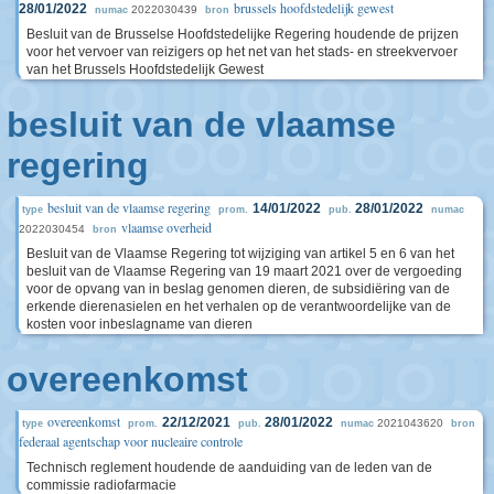
brussels hoofdstedelijk gewest
28/01/2022
2022030439
numac
bron
Besluit van de Brusselse Hoofdstedelijke Regering houdende de prijzen
voor het vervoer van reizigers op het net van het stads- en streekvervoer
van het Brussels Hoofdstedelijk Gewest
besluit van de vlaamse
regering
besluit van de vlaamse regering
14/01/2022
28/01/2022
type
prom.
pub.
numac
vlaamse overheid
2022030454
bron
Besluit van de Vlaamse Regering tot wijziging van artikel 5 en 6 van het
besluit van de Vlaamse Regering van 19 maart 2021 over de vergoeding
voor de opvang van in beslag genomen dieren, de subsidiëring van de
erkende dierenasielen en het verhalen op de verantwoordelijke van de
kosten voor inbeslagname van dieren
overeenkomst
overeenkomst
22/12/2021
28/01/2022
2021043620
type
prom.
pub.
numac
bron
federaal agentschap voor nucleaire controle
Technisch reglement houdende de aanduiding van de leden van de
commissie radiofarmacie