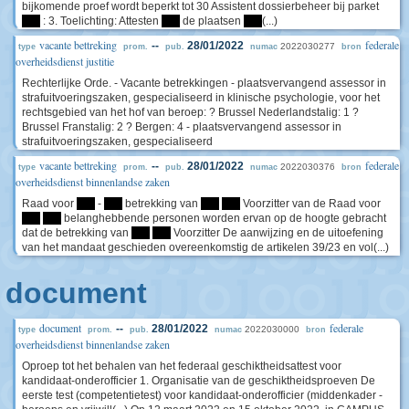
bijkomende proef wordt beperkt tot 30 Assistent dossierbeheer bij parket
****
: 3. Toelichting: Attesten
****
de plaatsen
****
(...)
vacante bettreking
federale
--
28/01/2022
2022030277
type
prom.
pub.
numac
bron
overheidsdienst justitie
Rechterlijke Orde. - Vacante betrekkingen - plaatsvervangend assessor in
strafuitvoeringszaken, gespecialiseerd in klinische psychologie, voor het
rechtsgebied van het hof van beroep: ? Brussel Nederlandstalig: 1 ?
Brussel Franstalig: 2 ? Bergen: 4 - plaatsvervangend assessor in
strafuitvoeringszaken, gespecialiseerd
vacante bettreking
federale
--
28/01/2022
2022030376
type
prom.
pub.
numac
bron
overheidsdienst binnenlandse zaken
Raad voor
****
-
****
betrekking van
****
****
Voorzitter van de Raad voor
****
****
belanghebbende personen worden ervan op de hoogte gebracht
dat de betrekking van
****
****
Voorzitter De aanwijzing en de uitoefening
van het mandaat geschieden overeenkomstig de artikelen 39/23 en vol(...)
document
document
federale
--
28/01/2022
2022030000
type
prom.
pub.
numac
bron
overheidsdienst binnenlandse zaken
Oproep tot het behalen van het federaal geschiktheidsattest voor
kandidaat-onderofficier 1. Organisatie van de geschiktheidsproeven De
eerste test (competentietest) voor kandidaat-onderofficier (middenkader -