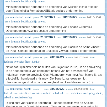
brussels hoofdstedelijk gewest
bron
Ministerieel besluit houdende de erkenning van Mission locale d'Ixelles
pour l'Emploi et la Formation ASBL als sociale onderneming
ministerieel besluit
21/12/2021
28/01/2022
2021043562
type
prom.
pub.
numac
brussels hoofdstedelijk gewest
bron
Ministerieel besluit houdende de erkenning van Espace Cultures &
Développement VZW als sociale onderneming
ministerieel besluit
21/12/2021
28/01/2022
2021043567
type
prom.
pub.
numac
brussels hoofdstedelijk gewest
bron
Ministerieel besluit houdende de erkenning van Société de Saint-Vincent
de Paul - Conseil Régional de Bruxelles VZW als sociale onderneming
ministerieel besluit
--
28/01/2022
2022030407
type
prom.
pub.
numac
bron
federale overheidsdienst justitie
Notariaat Bij ministeriële besluiten van 14 januari 2022, - is de aanwijzing
in de hoedanigheid van kandidaat-notaris van het adviescomité van
notarissen voor de provincie Oost-Vlaanderen van mevr. Van Maele S., als
effectief lid, hernieuwd v - is mevr. De Borre L. aangewezen tot
plaatsvervangend lid in de hoedanigheid van kandidaat-notaris (...)
ministerieel besluit
--
28/01/2022
2022200394
type
prom.
pub.
numac
bron
federale overheidsdienst sociale zekerheid en federale overheidsdienst werkgelegenheid,
arbeid en sociaal overleg
Rijksdienst voor Sociale Zekerheid. - Beheerscomité van de Sociale
Maribel voor de Overheidssector. - Ontslag en benoeming van leden Bij