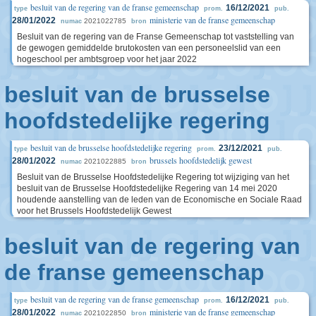
besluit van de regering van de franse gemeenschap
16/12/2021
type
prom.
pub.
ministerie van de franse gemeenschap
28/01/2022
2021022785
numac
bron
Besluit van de regering van de Franse Gemeenschap tot vaststelling van
de gewogen gemiddelde brutokosten van een personeelslid van een
hogeschool per ambtsgroep voor het jaar 2022
besluit van de brusselse
hoofdstedelijke regering
besluit van de brusselse hoofdstedelijke regering
23/12/2021
type
prom.
pub.
brussels hoofdstedelijk gewest
28/01/2022
2021022885
numac
bron
Besluit van de Brusselse Hoofdstedelijke Regering tot wijziging van het
besluit van de Brusselse Hoofdstedelijke Regering van 14 mei 2020
houdende aanstelling van de leden van de Economische en Sociale Raad
voor het Brussels Hoofdstedelijk Gewest
besluit van de regering van
de franse gemeenschap
besluit van de regering van de franse gemeenschap
16/12/2021
type
prom.
pub.
ministerie van de franse gemeenschap
28/01/2022
2021022850
numac
bron