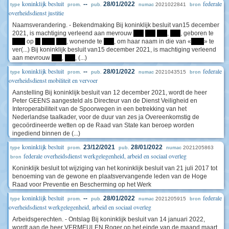
koninklijk besluit
federale
--
28/01/2022
2021022841
type
prom.
pub.
numac
bron
overheidsdienst justitie
Naamsverandering. - Bekendmaking Bij koninklijk besluit van15 december
2021, is machtiging verleend aan mevrouw
****
****
****
,
****
, geboren te
*****
op
**
*****
****
, wonende te
****
, om haar naam in die van «
*****
» te
ver(...) Bij koninklijk besluit van15 december 2021, is machtiging verleend
aan mevrouw
****
,
****
, (...)
koninklijk besluit
federale
--
28/01/2022
2021043515
type
prom.
pub.
numac
bron
overheidsdienst mobiliteit en vervoer
Aanstelling Bij koninklijk besluit van 12 december 2021, wordt de heer
Peter GEENS aangesteld als Directeur van de Dienst Veiligheid en
Interoperabiliteit van de Spoorwegen in een betrekking van het
Nederlandse taalkader, voor de duur van zes ja Overeenkomstig de
gecoördineerde wetten op de Raad van State kan beroep worden
ingediend binnen de (...)
koninklijk besluit
23/12/2021
28/01/2022
2021205863
type
prom.
pub.
numac
federale overheidsdienst werkgelegenheid, arbeid en sociaal overleg
bron
Koninklijk besluit tot wijziging van het koninklijk besluit van 21 juli 2017 tot
benoeming van de gewone en plaatsvervangende leden van de Hoge
Raad voor Preventie en Bescherming op het Werk
koninklijk besluit
federale
--
28/01/2022
2021205915
type
prom.
pub.
numac
bron
overheidsdienst werkgelegenheid, arbeid en sociaal overleg
Arbeidsgerechten. - Ontslag Bij koninklijk besluit van 14 januari 2022,
wordt aan de heer VERMEULEN Roger op het einde van de maand maart