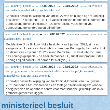
koninklijk besluit
14/01/2022
28/01/2022
2022030389
type
prom.
pub.
numac
federale overheidsdienst sociale zekerheid
bron
Koninklijk besluit tot wijziging van artikel 27 van de bijlage bij het koninklijk
besluit van 14 september 1984 tot vaststelling van de nomenclatuur van de
geneeskundige verstrekkingen inzake verplichte verzekering voor
geneeskundige verzorging en uitkeringen
koninklijk besluit
federale
--
28/01/2022
2022030406
type
prom.
pub.
numac
bron
overheidsdienst justitie
Rechterlijke Orde Bij koninklijke besluiten van 7 januari 2022, zijn vast
aangewezen tot eerste substituut-procureur des Konings bij het parket Luik
op datum van 28 januari 2022: - mevr. Delmiche F., substituut-procureur
des Konings gespecial - de heer Demonceau F., substituut-procureur des
Konings bij dit parket. Het beroep tot nietigve(...)
koninklijk besluit
18/01/2022
28/01/2022
2022030473
type
prom.
pub.
numac
programmatorische federale overheidsdienst maatschappelijke integratie,
bron
armoedebestrijding en sociale economie
Koninklijk besluit tot wijziging van het koninklijk besluit van 6 augustus
2021 houdende het invoeren van een toelage "Overstromingen" voor de
doelgroep van de openbare centra voor maatschappelijk welzijn die in de
getroffen gemeenten liggen
ministerieel besluit