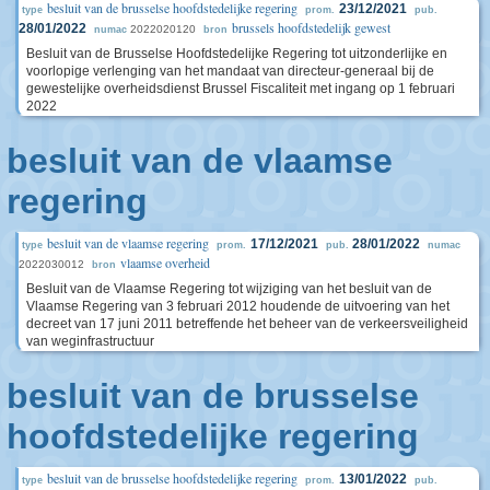
besluit van de brusselse hoofdstedelijke regering
23/12/2021
type
prom.
pub.
brussels hoofdstedelijk gewest
28/01/2022
2022020120
numac
bron
Besluit van de Brusselse Hoofdstedelijke Regering tot uitzonderlijke en
voorlopige verlenging van het mandaat van directeur-generaal bij de
gewestelijke overheidsdienst Brussel Fiscaliteit met ingang op 1 februari
2022
besluit van de vlaamse
regering
besluit van de vlaamse regering
17/12/2021
28/01/2022
type
prom.
pub.
numac
vlaamse overheid
2022030012
bron
Besluit van de Vlaamse Regering tot wijziging van het besluit van de
Vlaamse Regering van 3 februari 2012 houdende de uitvoering van het
decreet van 17 juni 2011 betreffende het beheer van de verkeersveiligheid
van weginfrastructuur
besluit van de brusselse
hoofdstedelijke regering
besluit van de brusselse hoofdstedelijke regering
13/01/2022
type
prom.
pub.