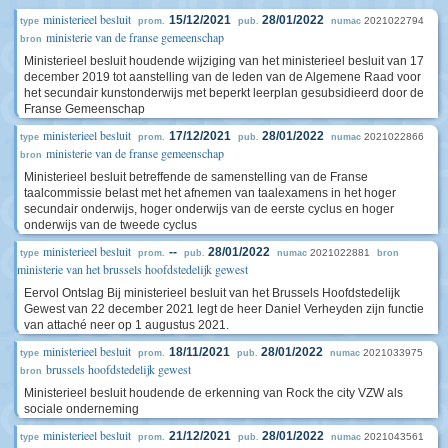
ministerieel besluit
15/12/2021
28/01/2022
2021022794
type
prom.
pub.
numac
ministerie van de franse gemeenschap
bron
Ministerieel besluit houdende wijziging van het ministerieel besluit van 17
december 2019 tot aanstelling van de leden van de Algemene Raad voor
het secundair kunstonderwijs met beperkt leerplan gesubsidieerd door de
Franse Gemeenschap
ministerieel besluit
17/12/2021
28/01/2022
2021022866
type
prom.
pub.
numac
ministerie van de franse gemeenschap
bron
Ministerieel besluit betreffende de samenstelling van de Franse
taalcommissie belast met het afnemen van taalexamens in het hoger
secundair onderwijs, hoger onderwijs van de eerste cyclus en hoger
onderwijs van de tweede cyclus
ministerieel besluit
--
28/01/2022
2021022881
type
prom.
pub.
numac
bron
ministerie van het brussels hoofdstedelijk gewest
Eervol Ontslag Bij ministerieel besluit van het Brussels Hoofdstedelijk
Gewest van 22 december 2021 legt de heer Daniel Verheyden zijn functie
van attaché neer op 1 augustus 2021.
ministerieel besluit
18/11/2021
28/01/2022
2021033975
type
prom.
pub.
numac
brussels hoofdstedelijk gewest
bron
Ministerieel besluit houdende de erkenning van Rock the city VZW als
sociale onderneming
ministerieel besluit
21/12/2021
28/01/2022
2021043561
type
prom.
pub.
numac