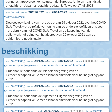
partnerschapsovereenkomst tussen de Europese Unie en haar lidstaten,
enerzijds, en Japan, anderzijds, gedaan te Tokyo op 17 juli 2018
decreet
26/01/2022
28/01/2022
2022030484
type
prom.
pub.
numac
bron
vlaamse overheid
Decreet tot wijziging van het decreet van 29 oktober 2021 over het COVID
Safe Ticket, wat betreft de verhoging van de onderste leeftijdsgrens voor
het gebruik van het COVID Safe Ticket en de koppeling van de
buitenwerkingtreding van het decreet van 29 oktober 2021 aan de
epidemische noodsituatie
beschikking
beschikking
24/12/2021
28/01/2022
2021043638
type
prom.
pub.
numac
bron
gemeenschappelijke gemeenschapscommissie van brussel-hoofdstad
Ordonnantie houdende de Middelenbegroting van de
Gemeenschappelijke Gemeenschapscommissie voor het begrotingsjaar
2022
beschikking
24/12/2021
28/01/2022
2021043633
type
prom.
pub.
numac
bron
gemeenschappelijke gemeenschapscommissie van brussel-hoofdstad
Ordonnantie houdende de Algemene Uitgavenbegroting van de
Gemeenschappelijke Gemeenschapscommissie voor het begrotingsjaar
2022
beschikking
federale
--
28/01/2022
2021204597
type
prom.
pub.
numac
bron