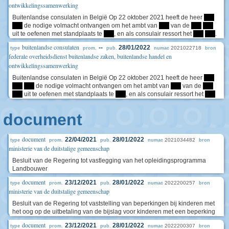
ontwikkelingssamenwerking
Buitenlandse consulaten in België Op 22 oktober 2021 heeft de heer
****
****
de nodige volmacht ontvangen om het ambt van
****
van de
****
****
uit te oefenen met standplaats te
****
, en als consulair ressort het
****
****
.
buitenlandse consulaten
--
28/01/2022
2021022718
type
prom.
pub.
numac
bron
federale overheidsdienst buitenlandse zaken, buitenlandse handel en
ontwikkelingssamenwerking
Buitenlandse consulaten in België Op 22 oktober 2021 heeft de heer
****
****
****
de nodige volmacht ontvangen om het ambt van
****
van de
****
****
uit te oefenen met standplaats te
****
, en als consulair ressort het
****
document
document
22/04/2021
28/01/2022
2021034482
type
prom.
pub.
numac
bron
ministerie van de duitstalige gemeenschap
Besluit van de Regering tot vastlegging van het opleidingsprogramma
Landbouwer
document
23/12/2021
28/01/2022
2022200257
type
prom.
pub.
numac
bron
ministerie van de duitstalige gemeenschap
Besluit van de Regering tot vaststelling van beperkingen bij kinderen met
het oog op de uitbetaling van de bijslag voor kinderen met een beperking
document
23/12/2021
28/01/2022
2022200307
type
prom.
pub.
numac
bron