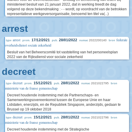
ministerieel besluit van 21 januari 2022, dat in werking treedt de dag
volgend op deze bekendmaking : - - wordt, op voordracht van de betrokken
representatieve werkgeversorganisatie, benoemd ten titel va(...)
arrest
arrest
federale
17/12/2021
28/01/2022
2022200140
type
prom.
pub.
numac
bron
overheidsdienst sociale zekerheid
Besluit van het Beheerscomité tot vaststelling van het personeelsplan
2022 van de Rijksdienst voor sociale zekerheid
decreet
decreet
15/12/2021
28/01/2022
2021022795
type
prom.
pub.
numac
bron
ministerie van de franse gemeenschap
Decreet houdende instemming met de Partnerschaps- en
Samenwerkingsovereenkomst tussen de Europese Unie en haar
Lidstaten, enerzijds, en de Republiek Singapore, anderzijds, gedaan te
Brussel op 19 oktober 2018
decreet
15/12/2021
28/01/2022
2021022796
type
prom.
pub.
numac
bron
ministerie van de franse gemeenschap
Decreet houdende instemming met de Strategische