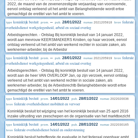
2022, de maand van de zevenenzestigste verjaardag van voornoemde,
eervol ontslag verleend uit het ambt van Belanghebbende wordt ertoe
gemachtigd de eretitel van het ambt te voeren.
koninklijk besluit
federale
--
28/01/2022
2021205918
type
prom.
pub.
numac
bron
overheidsdienst werkgelegenheid, arbeid en sociaal overleg
Arbeidsgerechten. - Ontslag Bij koninklijk besluit van 14 januari 2022,
wordt aan mevrouw KEERSMAEKERS Kristien, op haar verzoek, eervol
ontslag verleend uit het ambt van werkend rechter in sociale zaken, als
werknemer-arbeider, bij de Arbeidsr
koninklijk besluit
federale
--
28/01/2022
2021205919
type
prom.
pub.
numac
bron
overheidsdienst werkgelegenheid, arbeid en sociaal overleg
Arbeidsgerechten. - Ontslag Bij koninklijk besluit van 14 januari 2022,
wordt aan de heer VAN OVERLOOP Jan, op zijn verzoek, eervol ontslag
verleend uit het ambt van werkend rechter in sociale zaken, als
werknemer-arbeider, bij de Arbeidsrechtb Belanghebbende wordt ertoe
gemachtigd de eretitel van het ambt te voeren.
koninklijk besluit
14/01/2022
28/01/2022
2022020036
type
prom.
pub.
numac
federale overheidsdienst mobiliteit en vervoer
bron
Koninklijk besluit tot wijziging van het koninklijk besluit van 25 april 2016
inzake uitrusting van zeeschepen en de organisatie van het markttoezicht
koninklijk besluit
14/01/2022
28/01/2022
2022030165
type
prom.
pub.
numac
federale overheidsdienst beleid en ondersteuning
bron
Koninklijk besluit betreffende de evaluatie in het federaal openbaar ambt