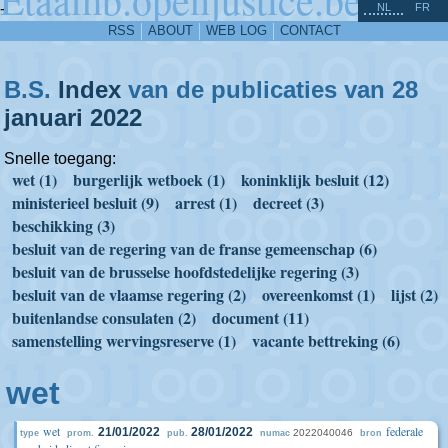
^
-
NL
FR
RSS
ABOUT
WEB LOG
CONTACT
B.S.
Index
van de publicaties van 28
januari
2022
Snelle toegang:
wet (1)
burgerlijk wetboek (1)
koninklijk besluit (12)
ministerieel besluit (9)
arrest (1)
decreet (3)
beschikking (3)
besluit van de regering van de franse gemeenschap (6)
besluit van de brusselse hoofdstedelijke regering (3)
besluit van de vlaamse regering (2)
overeenkomst (1)
lijst (2)
buitenlandse consulaten (2)
document (11)
samenstelling wervingsreserve (1)
vacante bettreking (6)
wet
wet
federale
21/01/2022
28/01/2022
2022040046
type
prom.
pub.
numac
bron