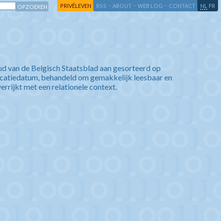
-
-
-
-
PRIVÉLEVEN
RSS
ABOUT
WEB LOG
CONTACT
NL
FR
ud van de Belgisch Staatsblad aan gesorteerd op
icatiedatum, behandeld om gemakkelijk leesbaar en
verrijkt met een relationele context.