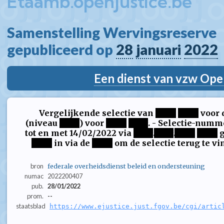
Etaamb.openjustice.be
Samenstelling Wervingsreserve  
gepubliceerd op 
28
januari
2022
Een dienst van vzw Ope
Vergelijkende selectie van
****
****
voor 
(niveau
****
) voor
****
****
. - Selectie-numm
tot en met 14/02/2022 via
****
.
****
.
****
****
g
****
in via de
****
om de selectie terug te vin
bron
federale overheidsdienst beleid en ondersteuning
numac
2022200407
pub.
28/01/2022
prom.
--
staatsblad
https://www.ejustice.just.fgov.be/cgi/artic