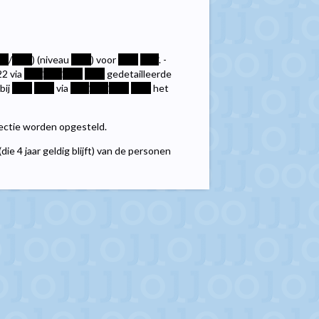
**
/
****
) (niveau
****
) voor
****
****
. -
22 via
****
.
****
.
****
****
gedetailleerde
bij
****
****
via
****
.
****
.
****
****
het
electie worden opgesteld.
die 4 jaar geldig blijft) van de personen