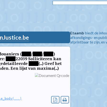
Etaamb
biedt de inho
nJustice.be
afkondigings- en publ
afprintbaar te zijn, en 
douaniers (
****
/
****
/
****
)
er:
****
22039 Solliciteren kan
edetailleerde
****
(...) Geef het
den. Een lijst van maxima(...)
le_body(...)