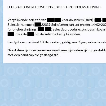
FEDERALE OVERHEIDSDIENST BELEID EN ONDERSTEUNING
Vergelijkende selectie van
****
****
voor douaniers (shift) (
****
/
**
Selectie-nummer:
****
22039 Solliciteren kan tot en met 14/02/20
functiebeschrijving (
****
,
****
, selectieprocedure,...) is beschikbaar 
****
in via de
****
om de selectie terug te vinden.
Een lijst van maximaal 100 laureaten, geldig voor 1 jaar, zal na de s
Naast deze lijst van laureaten wordt een bijzondere lijst opgesteld (
met een handicap die geslaagd zijn.