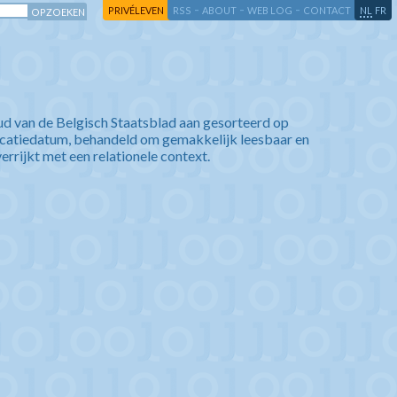
-
-
-
-
PRIVÉLEVEN
RSS
ABOUT
WEB LOG
CONTACT
NL
FR
ud van de Belgisch Staatsblad aan gesorteerd op
icatiedatum, behandeld om gemakkelijk leesbaar en
verrijkt met een relationele context.