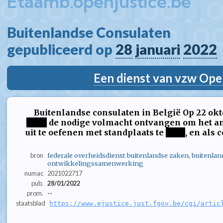
Etaamb.openjustice.be
Buitenlandse Consulaten  
gepubliceerd op 
28
januari
2022
Een dienst van vzw Ope
Buitenlandse consulaten in België Op 22 okt
****
de nodige volmacht ontvangen om het a
uit te oefenen met standplaats te
****
, en als 
bron
federale overheidsdienst buitenlandse zaken, buitenlan
ontwikkelingssamenwerking
numac
2021022717
pub.
28/01/2022
prom.
--
staatsblad
https://www.ejustice.just.fgov.be/cgi/artic