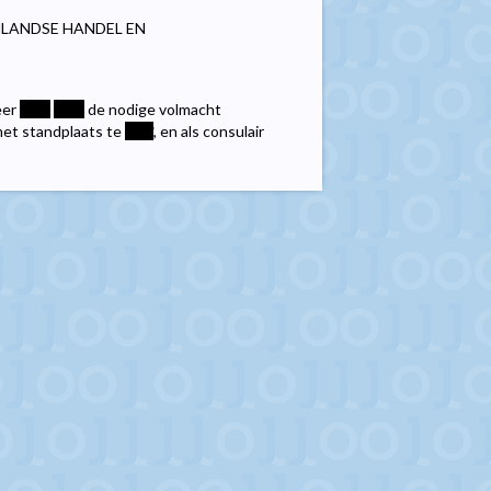
NLANDSE HANDEL EN
eer
****
****
de nodige volmacht
met standplaats te
****
, en als consulair