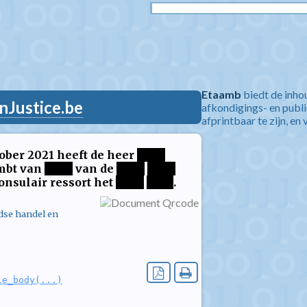
Etaamb
biedt de inho
nJustice.be
afkondigings- en publ
afprintbaar te zijn, en 
ober 2021 heeft de heer
****
mbt van
****
van de
****
****
consulair ressort het
****
****
.
dse handel en
le_body(...)