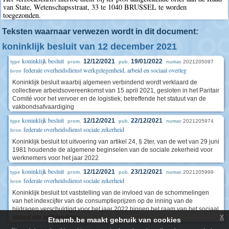
van State, Wetenschapsstraat, 33 te 1040 BRUSSEL te worden
toegezonden.
Teksten waarnaar verwezen wordt in dit document:
koninklijk besluit van 12 december 2021
koninklijk besluit
12/12/2021
19/01/2022
2021205097
type
prom.
pub.
numac
federale overheidsdienst werkgelegenheid, arbeid en sociaal overleg
bron
Koninklijk besluit waarbij algemeen verbindend wordt verklaard de
collectieve arbeidsovereenkomst van 15 april 2021, gesloten in het Paritair
Comité voor het vervoer en de logistiek, betreffende het statuut van de
vakbondsafvaardiging
koninklijk besluit
12/12/2021
22/12/2021
2021205974
type
prom.
pub.
numac
federale overheidsdienst sociale zekerheid
bron
Koninklijk besluit tot uitvoering van artikel 24, § 2ter, van de wet van 29 juni
1981 houdende de algemene beginselen van de sociale zekerheid voor
werknemers voor het jaar 2022
koninklijk besluit
12/12/2021
23/12/2021
2021205999
type
prom.
pub.
numac
federale overheidsdienst sociale zekerheid
bron
Koninklijk besluit tot vaststelling van de invloed van de schommelingen
van het indexcijfer van de consumptieprijzen op de inning van de
bijdragen verschuldigd voor het jaar 2022 binnen het raam van het sociaal
x
statuut der zelfstandigen.
Etaamb.be maakt gebruik van cookies