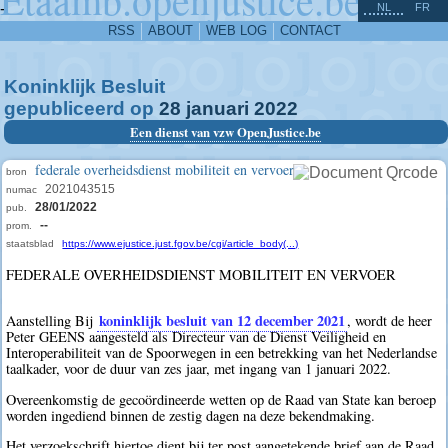
^
-
NL
FR
RSS
ABOUT
WEB LOG
CONTACT
Koninklijk Besluit
gepubliceerd op
28
januari
2022
Een dienst van vzw OpenJustice.be
federale overheidsdienst mobiliteit en vervoer
bron
2021043515
numac
28/01/2022
pub.
--
prom.
staatsblad
https://www.ejustice.just.fgov.be/cgi/article_body(...)
FEDERALE OVERHEIDSDIENST MOBILITEIT EN VERVOER
koninklijk besluit van 12 december 2021
Aanstelling Bij
, wordt de heer
Peter GEENS aangesteld als Directeur van de Dienst Veiligheid en
Interoperabiliteit van de Spoorwegen in een betrekking van het Nederlandse
taalkader, voor de duur van zes jaar, met ingang van 1 januari 2022.
Overeenkomstig de gecoördineerde wetten op de Raad van State kan beroep
worden ingediend binnen de zestig dagen na deze bekendmaking.
Het verzoekschrift hiertoe dient bij ter post aangetekende brief aan de Raad