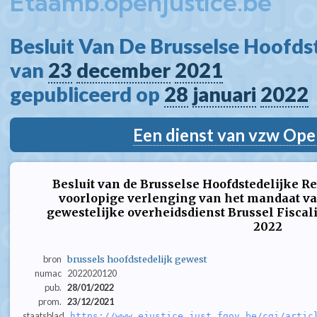
Etaamb.openjustice.be
Besluit Van De Brusselse Hoofdst
van 
23
december
2021
gepubliceerd op 
28
januari
2022
Een dienst van vzw Ope
Besluit van de Brusselse Hoofdstedelijke Re
voorlopige verlenging van het mandaat van
gewestelijke overheidsdienst Brussel Fiscali
2022
bron
brussels hoofdstedelijk gewest
numac
2022020120
pub.
28/01/2022
prom.
23/12/2021
staatsblad
https://www.ejustice.just.fgov.be/cgi/artic