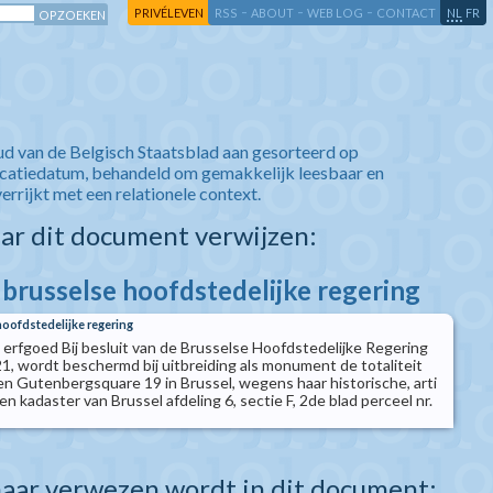
-
-
-
-
PRIVÉLEVEN
RSS
ABOUT
WEB LOG
CONTACT
NL
FR
ud van de Belgisch Staatsblad aan gesorteerd op
icatiedatum, behandeld om gemakkelijk leesbaar en
verrijkt met een relationele context.
aar dit document verwijzen:
 brusselse hoofdstedelijke regering
hoofdstedelijke regering
erfgoed Bij besluit van de Brusselse Hoofdstedelijke Regering
, wordt beschermd bij uitbreiding als monument de totaliteit
n Gutenbergsquare 19 in Brussel, wegens haar historische, arti
n kadaster van Brussel afdeling 6, sectie F, 2de blad perceel nr.
aar verwezen wordt in dit document: