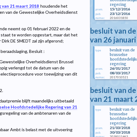
regering
g van 21 maart 2018
houdende het
15/12/2016
prom.
aren van de Gewestelijke Overheidsdienst
23/12/2016
pub.
2016031850
numac
de neemt op 01 februari 2022 en de
besluit van de
staat te worden opgestart, maar dat het
van 26 januar
 Dirk DE SMEDT zal zijn afgerond;
besluit van de
type
eraadslaging, Besluit :
brusselse
hoofdstedelijk
e Gewestelijke Overheidsdienst Brussel
regering
lopig verlengd tot de datum van de
26/01/2017
prom.
08/03/2017
electieprocedure voor toewijzing van dit
pub.
2017010521
numac
besluit van de
2.
van 21 maart
aatpremie blijft maandelijks uitbetaald
sselse Hoofdstedelijke Regering van 21
besluit van de
type
ngsregeling van de ambtenaren van de
brusselse
hoofdstedelijk
regering
21/03/2018
prom.
baar Ambt is belast met de uitvoering
30/03/2018
pub.
2018011463
numac