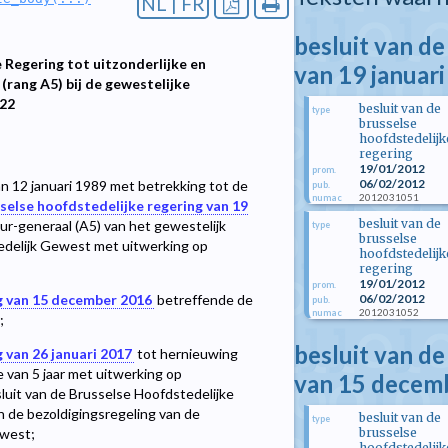
NL | FR
besluit van de
 Regering tot uitzonderlijke en
van 19 januar
(rang A5) bij de gewestelijke
022
besluit van de
type
brusselse
hoofdstedelijk
regering
19/01/2012
prom.
06/02/2012
n 12 januari 1989 met betrekking tot de
pub.
2012031051
numac
sselse hoofdstedelijke regering van 19
besluit van de
r-generaal (A5) van het gewestelijk
type
brusselse
tedelijk Gewest met uitwerking op
hoofdstedelijk
regering
19/01/2012
prom.
06/02/2012
ng van 15 december 2016
betreffende de
pub.
2012031052
numac
;
besluit van de
 van 26 januari 2017
tot hernieuwing
 van 5 jaar met uitwerking op
van 15 decem
esluit van de Brusselse Hoofdstedelijke
 de bezoldigingsregeling van de
besluit van de
type
brusselse
ewest;
hoofdstedelijk