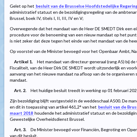
Gelet op het
besluit van de Brusselse Hoofdstedelijke Regerin
administratief statuut en de bezoldigingsregeling van de ambten
Brussel, boek IV, titels I, II, III, IV en V;
Overwegende dat het mandaat van de Heer DE SMEDT Dirk een ein
procedure voor de benoeming van een nieuw mandaat op het punt 
is niet zeker dat deze tegen het einde van het mandaat van de heer
Op voorstel van de Minister bevoegd voor het Openbaar Ambt, Na b
Artikel 1.
Het mandaat van directeur-generaal (rang A5) bij d
Fiscaliteit, van de Heer Dirk DE SMEDT wordt uitzonderlijk en voor
aanvang van het nieuwe mandaat na afloop van de te organiseren s
mandaat.
Art. 2.
Het huidige besluit treedt in werking op 01 februari 202
Zijn bezoldiging blijft vastgesteld in de weddeschaal A500. De mand
en dit in toepassing van artikel 461,2° van het
besluit van de Bru
maart 2018
houdende het administratief statuut en de bezoldigi
Gewestelijke Overheidsdienst Brussel.
Art. 3.
De Minister bevoegd voor Financiën, Begroting en Open
van dit besluit.