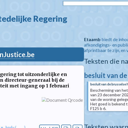
edelijke Regering  
Etaamb
biedt de inho
afkondigings- en publ
afprintbaar te zijn, en 
nJustice.be
Teksten die n
besluit van de
gering tot uitzonderlijke en
 directeur-generaal bij de
besluit van de brusselse 
teit met ingang op 1 februari
Bescherming van het 
van 23 december 2021
van de woning gelege
Het goed is bekend te
F125 b 6.
Teksten waarn
le_body(...)