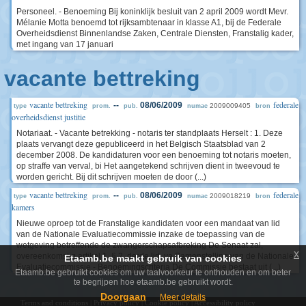
Personeel. - Benoeming Bij koninklijk besluit van 2 april 2009 wordt Mevr.
Mélanie Motta benoemd tot rijksambtenaar in klasse A1, bij de Federale
Overheidsdienst Binnenlandse Zaken, Centrale Diensten, Franstalig kader,
met ingang van 17 januari
vacante bettreking
vacante bettreking
federale
--
08/06/2009
2009009405
type
prom.
pub.
numac
bron
overheidsdienst justitie
Notariaat. - Vacante betrekking - notaris ter standplaats Herselt : 1. Deze
plaats vervangt deze gepubliceerd in het Belgisch Staatsblad van 2
december 2008. De kandidaturen voor een benoeming tot notaris moeten,
op straffe van verval, bi Het aangetekend schrijven dient in tweevoud te
worden gericht. Bij dit schrijven moeten de door (...)
vacante bettreking
federale
--
08/06/2009
2009018219
type
prom.
pub.
numac
bron
kamers
Nieuwe oproep tot de Franstalige kandidaten voor een mandaat van lid
van de Nationale Evaluatiecommissie inzake de toepassing van de
wetgeving betreffende de zwangerschapsafbreking De Senaat zal,
x
overeenkomstig artikel 1, § 2, derde lid, va Samenstelling van de Nationale
Etaamb.be maakt gebruik van cookies
Evaluatiecommissie - Benoemingscriteria De Commissie bestaat uit (...)
Etaamb.be gebruikt cookies om uw taalvoorkeur te onthouden en om beter
te begrijpen hoe etaamb.be gebruikt wordt.
Doorgaan
Meer details
Terms and conditions
|
Privacy policy
|
Cookie policy
|
Accessibility policy