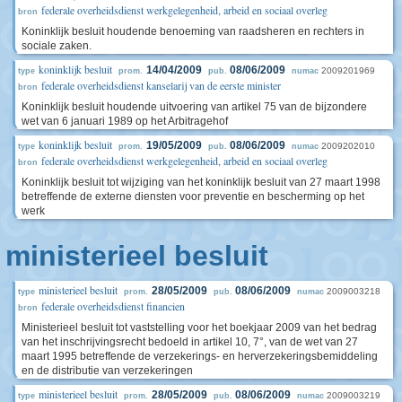
federale overheidsdienst werkgelegenheid, arbeid en sociaal overleg
bron
Koninklijk besluit houdende benoeming van raadsheren en rechters in
sociale zaken.
koninklijk besluit
14/04/2009
08/06/2009
2009201969
type
prom.
pub.
numac
federale overheidsdienst kanselarij van de eerste minister
bron
Koninklijk besluit houdende uitvoering van artikel 75 van de bijzondere
wet van 6 januari 1989 op het Arbitragehof
koninklijk besluit
19/05/2009
08/06/2009
2009202010
type
prom.
pub.
numac
federale overheidsdienst werkgelegenheid, arbeid en sociaal overleg
bron
Koninklijk besluit tot wijziging van het koninklijk besluit van 27 maart 1998
betreffende de externe diensten voor preventie en bescherming op het
werk
ministerieel besluit
ministerieel besluit
28/05/2009
08/06/2009
2009003218
type
prom.
pub.
numac
federale overheidsdienst financien
bron
Ministerieel besluit tot vaststelling voor het boekjaar 2009 van het bedrag
van het inschrijvingsrecht bedoeld in artikel 10, 7°, van de wet van 27
maart 1995 betreffende de verzekerings- en herverzekeringsbemiddeling
en de distributie van verzekeringen
ministerieel besluit
28/05/2009
08/06/2009
2009003219
type
prom.
pub.
numac