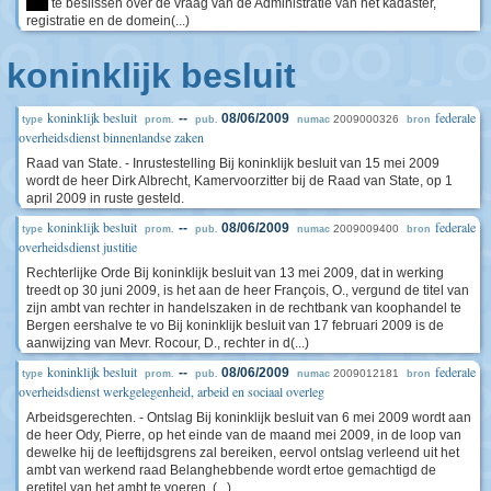
****
te beslissen over de vraag van de Administratie van het kadaster,
registratie en de domein(...)
koninklijk besluit
koninklijk besluit
federale
--
08/06/2009
2009000326
type
prom.
pub.
numac
bron
overheidsdienst binnenlandse zaken
Raad van State. - Inrustestelling Bij koninklijk besluit van 15 mei 2009
wordt de heer Dirk Albrecht, Kamervoorzitter bij de Raad van State, op 1
april 2009 in ruste gesteld.
koninklijk besluit
federale
--
08/06/2009
2009009400
type
prom.
pub.
numac
bron
overheidsdienst justitie
Rechterlijke Orde Bij koninklijk besluit van 13 mei 2009, dat in werking
treedt op 30 juni 2009, is het aan de heer François, O., vergund de titel van
zijn ambt van rechter in handelszaken in de rechtbank van koophandel te
Bergen eershalve te vo Bij koninklijk besluit van 17 februari 2009 is de
aanwijzing van Mevr. Rocour, D., rechter in d(...)
koninklijk besluit
federale
--
08/06/2009
2009012181
type
prom.
pub.
numac
bron
overheidsdienst werkgelegenheid, arbeid en sociaal overleg
Arbeidsgerechten. - Ontslag Bij koninklijk besluit van 6 mei 2009 wordt aan
de heer Ody, Pierre, op het einde van de maand mei 2009, in de loop van
dewelke hij de leeftijdsgrens zal bereiken, eervol ontslag verleend uit het
ambt van werkend raad Belanghebbende wordt ertoe gemachtigd de
eretitel van het ambt te voeren. (...)