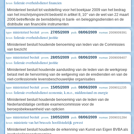
federale overheidsdienst financien
bron
Ministerieel besluit tot vaststelling voor het boekjaar 2009 van het bedrag
van het inschrijvingsrecht bedoeld in artikel 8, 10° van de wet van 22 maart
2006 betreffende de bemiddeling in bank- en beleggingsdiensten en de
distributie van financiële instrumenten
ministerieel besluit
27/05/2009
08/06/2009
2009009391
type
prom.
pub.
numac
federale overheidsdienst justitie
bron
Ministerieel besluit houdende benoeming van leden van de Commissies
van toezicht
ministerieel besluit
28/05/2009
08/06/2009
2009009407
type
prom.
pub.
numac
federale overheidsdienst justitie
bron
Ministerieel besluit houdende aanduiding van de leden van de werkgroep
belast met de hervorming van de wetgeving van de erediensten en van de
niet-confessionele levensbeschouwelijke organisaties
ministerieel besluit
15/05/2009
08/06/2009
2009011235
type
prom.
pub.
numac
federale overheidsdienst economie, k.m.o., middenstand en energie
bron
Ministerieel besluit houdende benoeming van de leden van de
Nederlandstalige centrale examencommissie voor de
beroepsbekwaamheid van opticien
ministerieel besluit
19/05/2009
08/06/2009
2009031284
type
prom.
pub.
numac
ministerie van het brussels hoofdstedelijk gewest
bron
Ministerieel besluit houdende de erkenning van Kunst van Eigen BVBA als