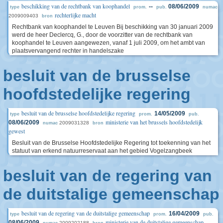
beschikking van de rechtbank van koophandel
--
08/06/2009
type
prom.
pub.
numac
rechterlijke macht
2009009403
bron
Rechtbank van koophandel te Leuven Bij beschikking van 30 januari 2009
werd de heer Declercq, G., door de voorzitter van de rechtbank van
koophandel te Leuven aangewezen, vanaf 1 juli 2009, om het ambt van
plaatsvervangend rechter in handelszake
besluit van de brusselse
hoofdstedelijke regering
besluit van de brusselse hoofdstedelijke regering
14/05/2009
type
prom.
pub.
ministerie van het brussels hoofdstedelijk
08/06/2009
2009031328
numac
bron
gewest
Besluit van de Brusselse Hoofdstedelijke Regering tot toekenning van het
statuut van erkend natuurreservaat aan het gebied Vogelzangbeek
besluit van de regering van
de duitstalige gemeenschap
besluit van de regering van de duitstalige gemeenschap
16/04/2009
type
prom.
pub.
ministerie van de duitstalige gemeenschap
08/06/2009
2009202188