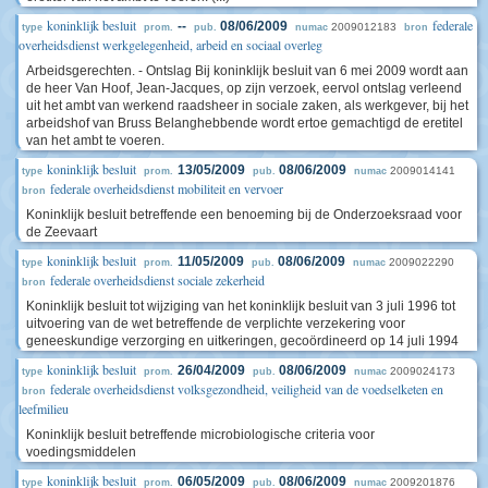
koninklijk besluit
federale
--
08/06/2009
2009012183
type
prom.
pub.
numac
bron
overheidsdienst werkgelegenheid, arbeid en sociaal overleg
Arbeidsgerechten. - Ontslag Bij koninklijk besluit van 6 mei 2009 wordt aan
de heer Van Hoof, Jean-Jacques, op zijn verzoek, eervol ontslag verleend
uit het ambt van werkend raadsheer in sociale zaken, als werkgever, bij het
arbeidshof van Bruss Belanghebbende wordt ertoe gemachtigd de eretitel
van het ambt te voeren.
koninklijk besluit
13/05/2009
08/06/2009
2009014141
type
prom.
pub.
numac
federale overheidsdienst mobiliteit en vervoer
bron
Koninklijk besluit betreffende een benoeming bij de Onderzoeksraad voor
de Zeevaart
koninklijk besluit
11/05/2009
08/06/2009
2009022290
type
prom.
pub.
numac
federale overheidsdienst sociale zekerheid
bron
Koninklijk besluit tot wijziging van het koninklijk besluit van 3 juli 1996 tot
uitvoering van de wet betreffende de verplichte verzekering voor
geneeskundige verzorging en uitkeringen, gecoördineerd op 14 juli 1994
koninklijk besluit
26/04/2009
08/06/2009
2009024173
type
prom.
pub.
numac
federale overheidsdienst volksgezondheid, veiligheid van de voedselketen en
bron
leefmilieu
Koninklijk besluit betreffende microbiologische criteria voor
voedingsmiddelen
koninklijk besluit
06/05/2009
08/06/2009
2009201876
type
prom.
pub.
numac