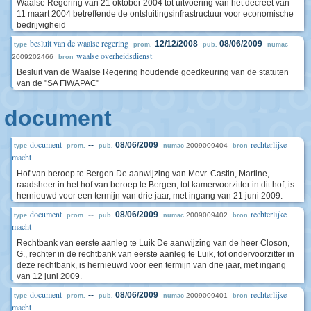
Waalse Regering van 21 oktober 2004 tot uitvoering van het decreet van
11 maart 2004 betreffende de ontsluitingsinfrastructuur voor economische
bedrijvigheid
besluit van de waalse regering
12/12/2008
08/06/2009
type
prom.
pub.
numac
waalse overheidsdienst
2009202466
bron
Besluit van de Waalse Regering houdende goedkeuring van de statuten
van de "SA FIWAPAC"
document
document
rechterlijke
--
08/06/2009
2009009404
type
prom.
pub.
numac
bron
macht
Hof van beroep te Bergen De aanwijzing van Mevr. Castin, Martine,
raadsheer in het hof van beroep te Bergen, tot kamervoorzitter in dit hof, is
hernieuwd voor een termijn van drie jaar, met ingang van 21 juni 2009.
document
rechterlijke
--
08/06/2009
2009009402
type
prom.
pub.
numac
bron
macht
Rechtbank van eerste aanleg te Luik De aanwijzing van de heer Closon,
G., rechter in de rechtbank van eerste aanleg te Luik, tot ondervoorzitter in
deze rechtbank, is hernieuwd voor een termijn van drie jaar, met ingang
van 12 juni 2009.
document
rechterlijke
--
08/06/2009
2009009401
type
prom.
pub.
numac
bron
macht