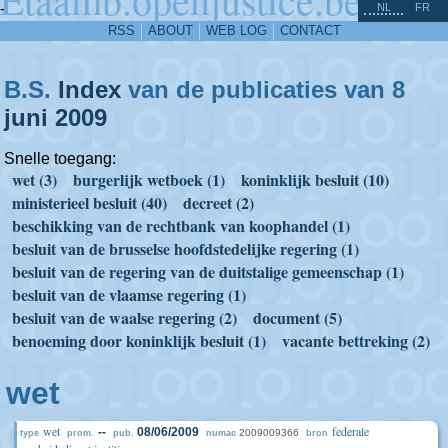
^
-
NL
FR
RSS
ABOUT
WEB LOG
CONTACT
B.S.
Index
van de publicaties van 8
juni
2009
Snelle toegang:
wet (3)
burgerlijk wetboek (1)
koninklijk besluit (10)
ministerieel besluit (40)
decreet (2)
beschikking van de rechtbank van koophandel (1)
besluit van de brusselse hoofdstedelijke regering (1)
besluit van de regering van de duitstalige gemeenschap (1)
besluit van de vlaamse regering (1)
besluit van de waalse regering (2)
document (5)
benoeming door koninklijk besluit (1)
vacante bettreking (2)
wet
wet
federale
--
08/06/2009
2009009366
type
prom.
pub.
numac
bron