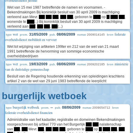
overheidsdienst justitie
Wet van 15 mei 1987 betreffende de namen en voornamen. -
Bekendmakingen Bij koninklijk besluit van 30 april 2009 is machtiging
verleend aan Mevr.
****
****
****
,
****
****
, geboren te
*****
op
**
*****
****
,
wonende te
*****
...) Bij koninklijk besluit van 30 april 2009 is machtiging
verleend aan
****
.
****
****
,
****
(...)
wet
federale
31/05/2009
08/06/2009
2009014145
type
prom.
pub.
numac
bron
overheidsdienst mobiliteit en vervoer
Wet tot wijziging van artikelen 199ter en 212 van de wet van 21 maart
1991 betreffende de hervorming van sommige economische
overheidsbedrijven
wet
ministerie
19/03/2009
08/06/2009
2009202185
type
prom.
pub.
numac
bron
van de duitstalige gemeenschap
Besluit van de Regering houdende erkenning van opleidingen krachtens
artikel 2 van de wet van 29 juni 1983 betreffende de leerplicht
burgerlijk wetboek
burgerlijk wetboek
--
08/06/2009
2009054712
type
prom.
pub.
numac
bron
federale overheidsdienst financien
Administratie van het kadaster, registratie en domeinen Bekendmakingen
voorgeschreven bij artikel 770 van het Burgerlijk
****
****
nalatenschap
van
****
,
****
Mevr.
****
,
****
****
****
, geboren te
*****
op
**
*****
****
,
****