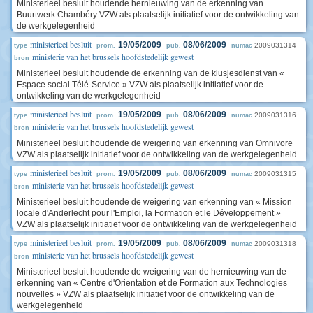
Ministerieel besluit houdende hernieuwing van de erkenning van
Buurtwerk Chambéry VZW als plaatselijk initiatief voor de ontwikkeling van
de werkgelegenheid
ministerieel besluit
19/05/2009
08/06/2009
2009031314
type
prom.
pub.
numac
ministerie van het brussels hoofdstedelijk gewest
bron
Ministerieel besluit houdende de erkenning van de klusjesdienst van «
Espace social Télé-Service » VZW als plaatselijk initiatief voor de
ontwikkeling van de werkgelegenheid
ministerieel besluit
19/05/2009
08/06/2009
2009031316
type
prom.
pub.
numac
ministerie van het brussels hoofdstedelijk gewest
bron
Ministerieel besluit houdende de weigering van erkenning van Omnivore
VZW als plaatselijk initiatief voor de ontwikkeling van de werkgelegenheid
ministerieel besluit
19/05/2009
08/06/2009
2009031315
type
prom.
pub.
numac
ministerie van het brussels hoofdstedelijk gewest
bron
Ministerieel besluit houdende de weigering van erkenning van « Mission
locale d'Anderlecht pour l'Emploi, la Formation et le Développement »
VZW als plaatselijk initiatief voor de ontwikkeling van de werkgelegenheid
ministerieel besluit
19/05/2009
08/06/2009
2009031318
type
prom.
pub.
numac
ministerie van het brussels hoofdstedelijk gewest
bron
Ministerieel besluit houdende de weigering van de hernieuwing van de
erkenning van « Centre d'Orientation et de Formation aux Technologies
nouvelles » VZW als plaatselijk initiatief voor de ontwikkeling van de
werkgelegenheid