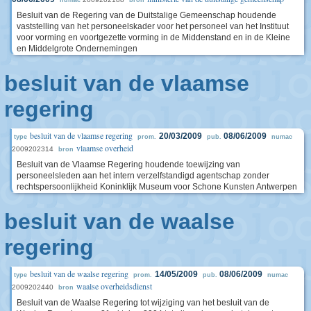
numac
bron
Besluit van de Regering van de Duitstalige Gemeenschap houdende
vaststelling van het personeelskader voor het personeel van het Instituut
voor vorming en voortgezette vorming in de Middenstand en in de Kleine
en Middelgrote Ondernemingen
besluit van de vlaamse
regering
besluit van de vlaamse regering
20/03/2009
08/06/2009
type
prom.
pub.
numac
vlaamse overheid
2009202314
bron
Besluit van de Vlaamse Regering houdende toewijzing van
personeelsleden aan het intern verzelfstandigd agentschap zonder
rechtspersoonlijkheid Koninklijk Museum voor Schone Kunsten Antwerpen
besluit van de waalse
regering
besluit van de waalse regering
14/05/2009
08/06/2009
type
prom.
pub.
numac
waalse overheidsdienst
2009202440
bron
Besluit van de Waalse Regering tot wijziging van het besluit van de