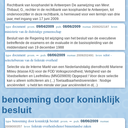
Rechtbank van koophandel te Antwerpen De aanwijzing van Mevr.
Thibaut, G., rechter in de rechtbank van koophandel te Antwerpen, tot
ondervoorzitter in deze rechtbank, is hernieuwd voor een termijn van drie
jaar, met ingang van 17 juni 2009.
document
09/04/2009
08/06/2009
2009202187
type
prom.
pub.
numac
bron
ministerie van de duitstalige gemeenschap
Besluit van de Regering tot wijziging van het besluit van de executieve
betreffende de examens en de evaluatie in de basisopleiding van de
middenstand van 19 december 1988
document
selor -
--
08/06/2009
2009202491
type
prom.
pub.
numac
bron
selectiebureau van de federale overheid
Selectie via de Interne Markt van een Nederlandstalig diensthoofd Mariene
Milieu (klasse A3) voor de FOD Volksgezondheid, Veiligheid van de
Voedselketen en Leefmilieu (MNG09809) Opgepast ! Voor deze selectie
kan u alleen solliciteren als (...) Toelaatbaarheidsvereisten : Nodige
anciënniteit : u hebt ten minste vier jaar anciënniteit in d(...)
benoeming door koninklijk
besluit
benoeming door koninklijk besluit
--
08/06/2009
type
prom.
pub.
numac
federale overheidsdienst binnenlandse zaken
2009000357
bron