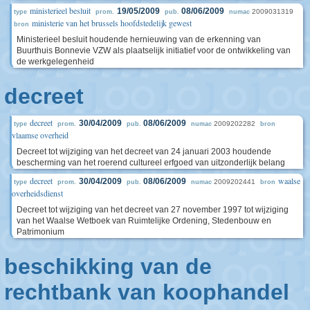
ministerieel besluit
19/05/2009
08/06/2009
2009031319
type
prom.
pub.
numac
ministerie van het brussels hoofdstedelijk gewest
bron
Ministerieel besluit houdende hernieuwing van de erkenning van
Buurthuis Bonnevie VZW als plaatselijk initiatief voor de ontwikkeling van
de werkgelegenheid
decreet
decreet
30/04/2009
08/06/2009
2009202282
type
prom.
pub.
numac
bron
vlaamse overheid
Decreet tot wijziging van het decreet van 24 januari 2003 houdende
bescherming van het roerend cultureel erfgoed van uitzonderlijk belang
decreet
waalse
30/04/2009
08/06/2009
2009202441
type
prom.
pub.
numac
bron
overheidsdienst
Decreet tot wijziging van het decreet van 27 november 1997 tot wijziging
van het Waalse Wetboek van Ruimtelijke Ordening, Stedenbouw en
Patrimonium
beschikking van de
rechtbank van koophandel