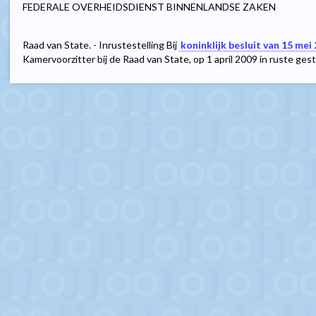
FEDERALE OVERHEIDSDIENST BINNENLANDSE ZAKEN
Raad van State. - Inrustestelling Bij
koninklijk besluit van 15 mei
Kamervoorzitter bij de Raad van State, op 1 april 2009 in ruste gest