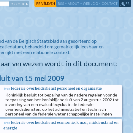
-
-
-
-
PRIVÉLEVEN
RSS
ABOUT
WEB LOG
CONTACT
NL
FR
ud van de Belgisch Staatsblad aan gesorteerd op
icatiedatum, behandeld om gemakkelijk leesbaar en
verrijkt met een relationele context.
aar verwezen wordt in dit document:
luit van 15 mei 2009
federale overheidsdienst personeel en organisatie
bron
Koninklijk besluit tot bepaling van de nadere regelen voor de
toepassing van het koninklijk besluit van 2 augustus 2002 tot
invoering van een evaluatiecyclus in de federale
overheidsdiensten, op het administratief en technisch
personeel van de federale wetenschappelijke instellingen
federale overheidsdienst economie, k.m.o., middenstand en
bron
energie