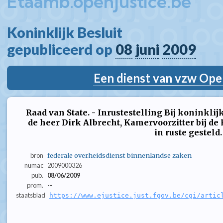
Etaamb.openjustice.be
Koninklijk Besluit  
gepubliceerd op 
08
juni
2009
Een dienst van vzw Ope
Raad van State. - Inrustestelling Bij koninklij
de heer Dirk Albrecht, Kamervoorzitter bij de 
in ruste gesteld.
bron
federale overheidsdienst binnenlandse zaken
numac
2009000326
pub.
08/06/2009
prom.
--
staatsblad
https://www.ejustice.just.fgov.be/cgi/artic