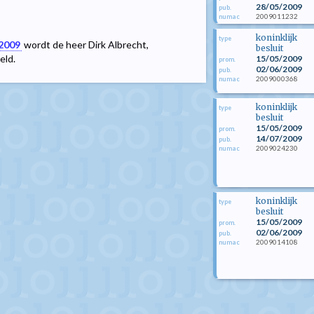
28/05/2009
pub.
2009011232
numac
koninklijk
type
 2009
wordt de heer Dirk Albrecht,
besluit
eld.
15/05/2009
prom.
02/06/2009
pub.
2009000368
numac
koninklijk
type
besluit
15/05/2009
prom.
14/07/2009
pub.
2009024230
numac
koninklijk
type
besluit
15/05/2009
prom.
02/06/2009
pub.
2009014108
numac