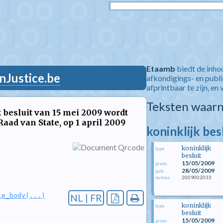
Etaamb
biedt de inho
nJustice.be
afkondigings- en publ
afprintbaar te zijn, en 
Teksten waarn
k besluit van 15 mei 2009 wordt
Raad van State, op 1 april 2009
koninklijk bes
koninklijk
type
besluit
15/05/2009
prom.
28/05/2009
pub.
2009002033
numac
le_body(...)
NL | FR
koninklijk
type
besluit
15/05/2009
prom.