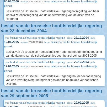
ministerie van het brussels hoofdstedelijk
04/08/2000
2000031263
numac
bron
gewest
Besluit van de Brusselse Hoofdstedelijke Regering tot regeling van haar
werkwijze en tot regeling van de ondertekening van de akten van de
Regering
besluit van de brusselse hoofdstedelijke regering
van 22 december 2004
besluit van de brusselse hoofdstedelijke regering
22/12/2004
type
prom.
pub.
ministerie van het brussels hoofdstedelijk
12/01/2005
2004031570
numac
bron
gewest
Besluit van de Brusselse Hoofdstedelijke Regering houdende mededeling
van de datums van de schoolvakanties voor het schooljaar 2004-2005
besluit van de brusselse hoofdstedelijke regering
22/12/2004
type
prom.
pub.
ministerie van het brussels hoofdstedelijk
17/01/2005
2004031589
numac
bron
gewest
Besluit van de Brusselse Hoofdstedelijke Regering houdende toekenning
van een leveringsvergunning voor gas aan de naamloze vennootschap
Distrigas
besluit van de brusselse hoofdstedelijke regering
van 29 september 2005
besluit van de brusselse hoofdstedelijke regering
29/09/2005
type
prom.
pub.
ministerie van het brussels hoofdstedelijk