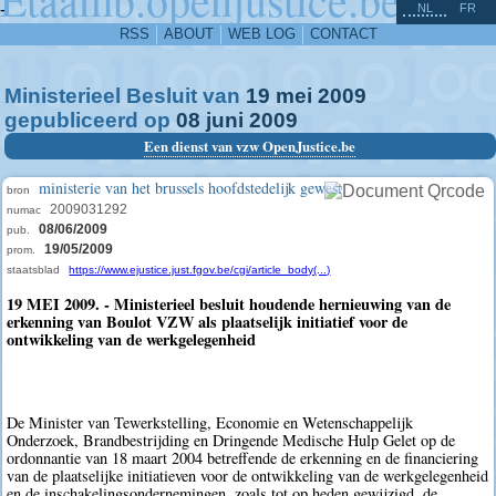
^
-
NL
FR
RSS
ABOUT
WEB LOG
CONTACT
Ministerieel Besluit van
19
mei
2009
gepubliceerd op
08
juni
2009
Een dienst van vzw OpenJustice.be
ministerie van het brussels hoofdstedelijk gewest
bron
2009031292
numac
08/06/2009
pub.
19/05/2009
prom.
staatsblad
https://www.ejustice.just.fgov.be/cgi/article_body(...)
19 MEI 2009. - Ministerieel besluit houdende hernieuwing van de
erkenning van Boulot VZW als plaatselijk initiatief voor de
ontwikkeling van de werkgelegenheid
De Minister van Tewerkstelling, Economie en Wetenschappelijk
Onderzoek, Brandbestrijding en Dringende Medische Hulp Gelet op de
ordonnantie van 18 maart 2004 betreffende de erkenning en de financiering
van de plaatselijke initiatieven voor de ontwikkeling van de werkgelegenheid
en de inschakelingsondernemingen, zoals tot op heden gewijzigd, de