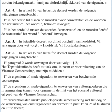
worden bekendgemaakt, tenzij na uitdrukkelijk akkoord van de eigenaar. »
Art. 4.
In artikel 10 van hetzelfde decreet worden de volgende
wijzigingen aangebracht :
1° in het eerste lid tussen de woorden "voor conservatie" en de woorden
"en restauratie", het woord ", behoud" invoegen;
2° in het derde lid tussen de woorden "conservatie" en de woorden "en/of
de restauratie" het woord ", behoud" invoegen.
Art. 5.
In hetzelfde decreet wordt het opschrift van hoofdstuk VI
vervangen door wat volgt : « Hoofdstuk VI Topstukkenfonds ».
Art. 6.
In artikel 19 van hetzelfde decreet worden de volgende
wijzigingen aangebracht :
1° paragraaf 2 wordt vervangen door wat volgt : § 2.
Het Topstukkenfonds heeft tot taak om, in naam en voor rekening van de
Vlaamse Gemeenschap, met zijn middelen :
1° de eigendom of mede-eigendom te verwerven van beschermde
voorwerpen;
2° de eigendom of mede-eigendom te verwerven van cultuurgoederen die
in aanmerking komen voor opname in de lijst van het roerend cultureel
erfgoed van de Vlaamse Gemeenschap;
3° overeenkomsten inzake publiek-private samenwerking met het oog op
de verwerving van cultuurgoederen als vermeld in punt 1° en 2° af te sluiten
en uit te voeren;