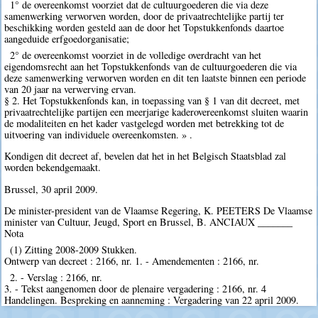
1° de overeenkomst voorziet dat de cultuurgoederen die via deze
samenwerking verworven worden, door de privaatrechtelijke partij ter
beschikking worden gesteld aan de door het Topstukkenfonds daartoe
aangeduide erfgoedorganisatie;
2° de overeenkomst voorziet in de volledige overdracht van het
eigendomsrecht aan het Topstukkenfonds van de cultuurgoederen die via
deze samenwerking verworven worden en dit ten laatste binnen een periode
van 20 jaar na verwerving ervan.
§ 2. Het Topstukkenfonds kan, in toepassing van § 1 van dit decreet, met
privaatrechtelijke partijen een meerjarige kaderovereenkomst sluiten waarin
de modaliteiten en het kader vastgelegd worden met betrekking tot de
uitvoering van individuele overeenkomsten. » .
Kondigen dit decreet af, bevelen dat het in het Belgisch Staatsblad zal
worden bekendgemaakt.
Brussel, 30 april 2009.
De minister-president van de Vlaamse Regering, K. PEETERS De Vlaamse
minister van Cultuur, Jeugd, Sport en Brussel, B. ANCIAUX _______
Nota
(1) Zitting 2008-2009 Stukken.
Ontwerp van decreet : 2166, nr. 1. - Amendementen : 2166, nr.
2. - Verslag : 2166, nr.
3. - Tekst aangenomen door de plenaire vergadering : 2166, nr. 4
Handelingen. Bespreking en aanneming : Vergadering van 22 april 2009.