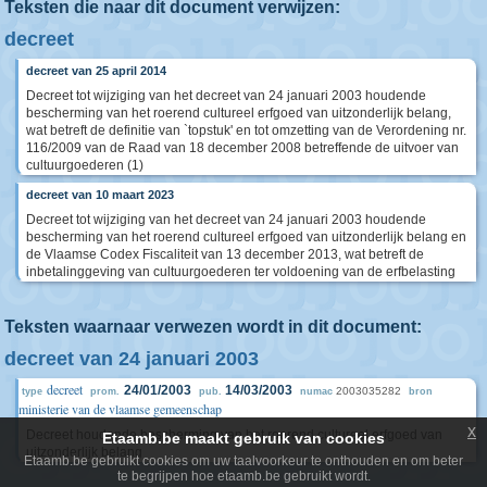
Teksten die naar dit document verwijzen:
decreet
decreet van 25 april 2014
Decreet tot wijziging van het decreet van 24 januari 2003 houdende
bescherming van het roerend cultureel erfgoed van uitzonderlijk belang,
wat betreft de definitie van `topstuk' en tot omzetting van de Verordening nr.
116/2009 van de Raad van 18 december 2008 betreffende de uitvoer van
cultuurgoederen (1)
decreet van 10 maart 2023
Decreet tot wijziging van het decreet van 24 januari 2003 houdende
bescherming van het roerend cultureel erfgoed van uitzonderlijk belang en
de Vlaamse Codex Fiscaliteit van 13 december 2013, wat betreft de
inbetalinggeving van cultuurgoederen ter voldoening van de erfbelasting
Teksten waarnaar verwezen wordt in dit document:
decreet van 24 januari 2003
decreet
24/01/2003
14/03/2003
2003035282
type
prom.
pub.
numac
bron
ministerie van de vlaamse gemeenschap
x
Decreet houdende bescherming van het roerend cultureel erfgoed van
Etaamb.be maakt gebruik van cookies
uitzonderlijk belang
Etaamb.be gebruikt cookies om uw taalvoorkeur te onthouden en om beter
te begrijpen hoe etaamb.be gebruikt wordt.