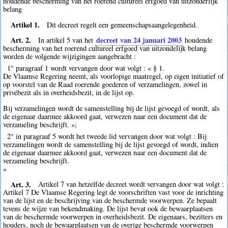
houdende bescherming van het roerend cultureel erfgoed van uitzonderlijk
belang
Artikel 1.
Dit decreet regelt een gemeenschapsaangelegenheid.
Art. 2.
decreet van 24 januari 2003
In artikel 5 van het
houdende
bescherming van het roerend cultureel erfgoed van uitzondelijk belang
worden de volgende wijzigingen aangebracht :
1° paragraaf 1 wordt vervangen door wat volgt : « § 1.
De Vlaamse Regering neemt, als voorlopige maatregel, op eigen initiatief of
op voorstel van de Raad roerende goederen of verzamelingen, zowel in
privébezit als in overheidsbezit, in de lijst op.
Bij verzamelingen wordt de samenstelling bij de lijst gevoegd of wordt, als
de eigenaar daarmee akkoord gaat, verwezen naar een document dat de
verzameling beschrijft. »;
2° in paragraaf 5 wordt het tweede lid vervangen door wat volgt : Bij
verzamelingen wordt de samenstelling bij de lijst gevoegd of wordt, indien
de eigenaar daarmee akkoord gaat, verwezen naar een document dat de
verzameling beschrijft.
»
Art. 3.
Artikel 7 van hetzelfde decreet wordt vervangen door wat volgt :
Artikel 7 De Vlaamse Regering legt de voorschriften vast voor de inrichting
van de lijst en de beschrijving van de beschermde voorwerpen. Ze bepaalt
tevens de wijze van bekendmaking. De lijst bevat ook de bewaarplaatsen
van de beschermde voorwerpen in overheidsbezit. De eigenaars, bezitters en
houders, noch de bewaarplaatsen van de overige beschermde voorwerpen