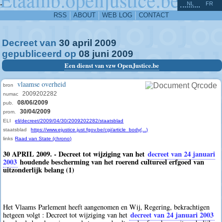
^
-
NL
FR
RSS
ABOUT
WEB LOG
CONTACT
Decreet van
30
april
2009
gepubliceerd op
08
juni
2009
Een dienst van vzw OpenJustice.be
vlaamse overheid
bron
2009202282
numac
08/06/2009
pub.
30/04/2009
prom.
ELI
eli/decreet/2009/04/30/2009202282/staatsblad
staatsblad
https://www.ejustice.just.fgov.be/cgi/article_body(...)
links
Raad van State (chrono)
30 APRIL 2009. - Decreet tot wijziging van het
decreet van 24 januari
2003
houdende bescherming van het roerend cultureel erfgoed van
uitzonderlijk belang (1)
Het Vlaams Parlement heeft aangenomen en Wij, Regering, bekrachtigen
decreet van 24 januari 2003
hetgeen volgt : Decreet tot wijziging van het