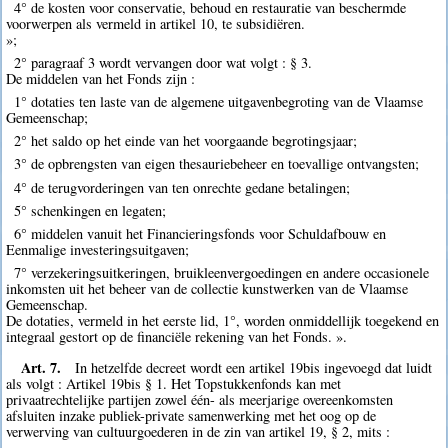
4° de kosten voor conservatie, behoud en restauratie van beschermde
voorwerpen als vermeld in artikel 10, te subsidiëren.
»;
2° paragraaf 3 wordt vervangen door wat volgt : § 3.
De middelen van het Fonds zijn :
1° dotaties ten laste van de algemene uitgavenbegroting van de Vlaamse
Gemeenschap;
2° het saldo op het einde van het voorgaande begrotingsjaar;
3° de opbrengsten van eigen thesauriebeheer en toevallige ontvangsten;
4° de terugvorderingen van ten onrechte gedane betalingen;
5° schenkingen en legaten;
6° middelen vanuit het Financieringsfonds voor Schuldafbouw en
Eenmalige investeringsuitgaven;
7° verzekeringsuitkeringen, bruikleenvergoedingen en andere occasionele
inkomsten uit het beheer van de collectie kunstwerken van de Vlaamse
Gemeenschap.
De dotaties, vermeld in het eerste lid, 1°, worden onmiddellijk toegekend en
integraal gestort op de financiële rekening van het Fonds. ».
Art. 7.
In hetzelfde decreet wordt een artikel 19bis ingevoegd dat luidt
als volgt : Artikel 19bis § 1. Het Topstukkenfonds kan met
privaatrechtelijke partijen zowel één- als meerjarige overeenkomsten
afsluiten inzake publiek-private samenwerking met het oog op de
verwerving van cultuurgoederen in de zin van artikel 19, § 2, mits :