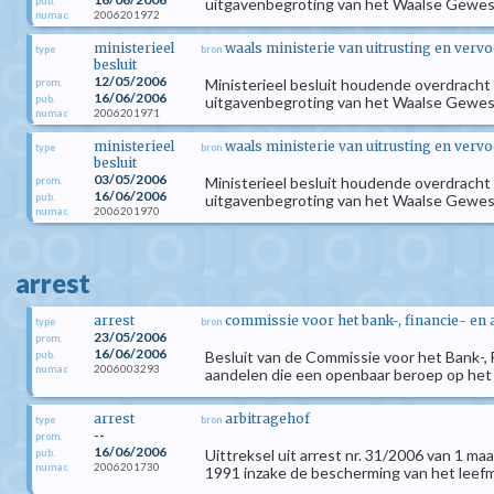
pub.
uitgavenbegroting van het Waalse Gewest
2006201972
numac
ministerieel
waals ministerie van uitrusting en vervo
type
bron
besluit
12/05/2006
Ministerieel besluit houdende overdracht
prom.
16/06/2006
pub.
uitgavenbegroting van het Waalse Gewest
2006201971
numac
ministerieel
waals ministerie van uitrusting en vervo
type
bron
besluit
03/05/2006
Ministerieel besluit houdende overdracht
prom.
16/06/2006
pub.
uitgavenbegroting van het Waalse Gewest
2006201970
numac
arrest
arrest
commissie voor het bank-, financie- en
type
bron
23/05/2006
prom.
16/06/2006
Besluit van de Commissie voor het Bank-,
pub.
2006003293
numac
aandelen die een openbaar beroep op he
arrest
arbitragehof
type
bron
--
prom.
16/06/2006
Uittreksel uit arrest nr. 31/2006 van 1 m
pub.
2006201730
numac
1991 inzake de bescherming van het leefmi