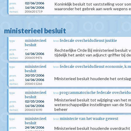
02/06/2006
Koninklijk besluit tot vaststelling voor s
prom.
16/06/2006
pub.
waaronder het gebrek aan werk wegens ec
2006201719
numac
ministerieel besluit
ministerieel
federale overheidsdienst justitie
type
bron
besluit
--
Rechterlijke Orde Bij ministerieel besluit 
prom.
16/06/2006
pub.
tijdelijk het ambt van adjunct-griffier bij
2006009476
numac
ministerieel
federale overheidsdienst economie, k.m
type
bron
besluit
30/05/2006
prom.
Ministerieel besluit houdende het ontsla
16/06/2006
pub.
2006011266
numac
ministerieel
programmatorische federale overheids
type
bron
besluit
Ministerieel besluit tot wijziging van he
02/05/2006
prom.
wetenschappelijke instellingen van de St
16/06/2006
pub.
beheer
2006021093
numac
ministerieel
ministerie van het waalse gewest
type
bron
besluit
24/04/2006
Ministerieel besluit houdende overdracht
prom.