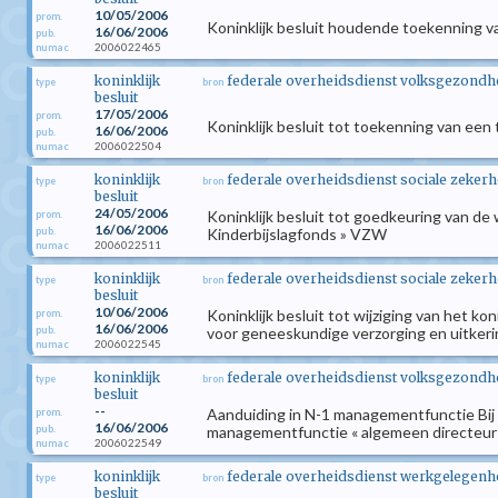
10/05/2006
prom.
Koninklijk besluit houdende toekenning v
16/06/2006
pub.
2006022465
numac
koninklijk
federale overheidsdienst volksgezondhei
type
bron
besluit
17/05/2006
prom.
Koninklijk besluit tot toekenning van e
16/06/2006
pub.
2006022504
numac
koninklijk
federale overheidsdienst sociale zekerh
type
bron
besluit
24/05/2006
Koninklijk besluit tot goedkeuring van de
prom.
16/06/2006
pub.
Kinderbijslagfonds » VZW
2006022511
numac
koninklijk
federale overheidsdienst sociale zekerh
type
bron
besluit
10/06/2006
Koninklijk besluit tot wijziging van het
prom.
16/06/2006
pub.
voor geneeskundige verzorging en uitkeri
2006022545
numac
koninklijk
federale overheidsdienst volksgezondhei
type
bron
besluit
--
Aanduiding in N-1 managementfunctie Bij k
prom.
16/06/2006
pub.
managementfunctie « algemeen directeur »,
2006022549
numac
koninklijk
federale overheidsdienst werkgelegenhei
type
bron
besluit