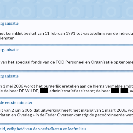
organisatie
het koninklijk besluit van 11 februari 1991 tot vaststelling van de indiv
diensten
organisatie
k van het speciaal fonds van de FOD Personeel en Organisatie opgenomen
organisatie
an 1 mei 2006 wordt het burgerlijk ereteken aan de hierna vermelde amb
; Me de heer DE WILDE,
****
, administratief assistent; de heer
****
,
****
, 
 de eerste minister
luit van 2 juni 2006, dat uitwerking heeft met ingang van 1 maart 2006, 
ariaten en Overleg » in de Feder Overeenkomstig de gecoördineerde we
d, veiligheid van de voedselketen en leefmilieu