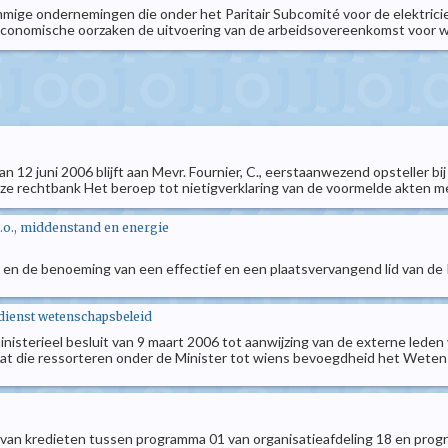
ommige ondernemingen die onder het Paritair Subcomité voor de elektricie
onomische oorzaken de uitvoering van de arbeidsovereenkomst voor we
van 12 juni 2006 blijft aan Mevr. Fournier, C., eerstaanwezend opsteller 
 deze rechtbank Het beroep tot nietigverklaring van de voormelde akten met
.o., middenstand en energie
g en de benoeming van een effectief en een plaatsvervangend lid van d
dienst wetenschapsbeleid
t ministerieel besluit van 9 maart 2006 tot aanwijzing van de externe 
aat die ressorteren onder de Minister tot wiens bevoegdheid het Wetens
 van kredieten tussen programma 01 van organisatieafdeling 18 en prog