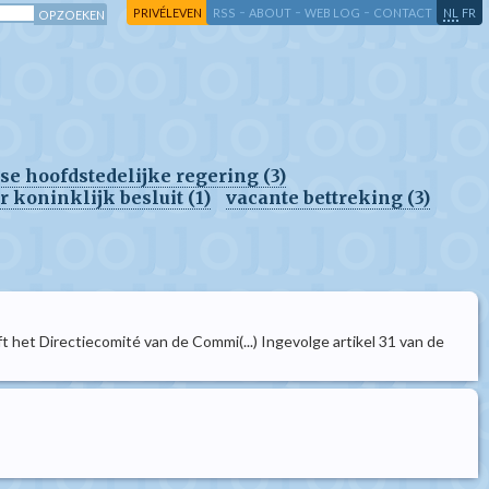
-
-
-
-
PRIVÉLEVEN
RSS
ABOUT
WEB LOG
CONTACT
NL
FR
lse hoofdstedelijke regering (3)
koninklijk besluit (1)
vacante bettreking (3)
het Directiecomité van de Commi(...) Ingevolge artikel 31 van de