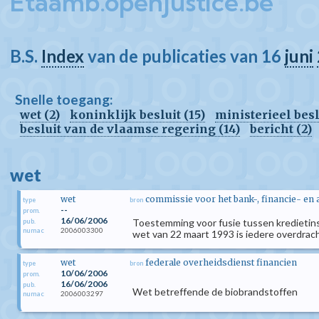
Etaamb.openjustice.be
B.S.
Index
van de publicaties van 16
juni
Snelle toegang:
wet (2)
koninklijk besluit (15)
ministerieel beslu
besluit van de vlaamse regering (14)
bericht (2)
wet
wet
commissie voor het bank-, financie- en
type
bron
--
prom.
16/06/2006
Toestemming voor fusie tussen kredietinst
pub.
2006003300
numac
wet van 22 maart 1993 is iedere overdracht
wet
federale overheidsdienst financien
type
bron
10/06/2006
prom.
16/06/2006
pub.
Wet betreffende de biobrandstoffen
2006003297
numac