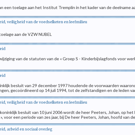
an een toelage aan het Institut Tremplin in het kader van de deelname 
d, veiligheid van de voedselketen en leefmilieu
en toelage aan de VZW NUBEL
eid
 wijziging van de statuten van de « Groep S - Kinderbijslagfonds voor we
eid
 koninklijk besluit van 29 december 1997 houdende de voorwaarden waaron
ngen, gecoördineerd op 14 juli 1994, tot de zelfstandigen en de leden
d, veiligheid van de voedselketen en leefmilieu
oninklijk besluit van 10 juni 2006 wordt de heer Peeters, Johan, op het
 voor een periode van zes jaar, bij De heer Peeters, Johan, hoofd van de
d, arbeid en sociaal overleg