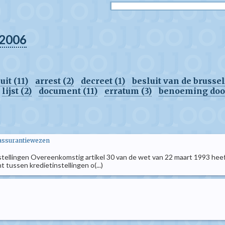
2006
it (11)
arrest (2)
decreet (1)
besluit van de brusse
lijst (2)
document (11)
erratum (3)
benoeming door 
 assurantiewezen
ellingen Overeenkomstig artikel 30 van de wet van 22 maart 1993 heeft 
 tussen kredietinstellingen o(...)