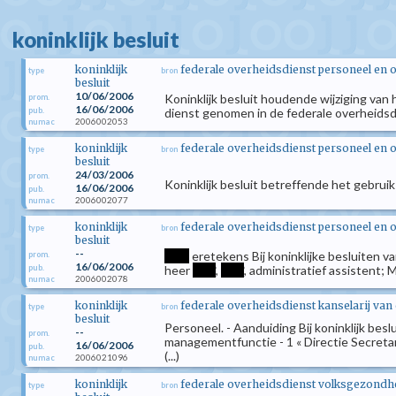
koninklijk besluit
koninklijk
federale overheidsdienst personeel en 
type
bron
besluit
10/06/2006
Koninklijk besluit houdende wijziging van 
prom.
16/06/2006
pub.
dienst genomen in de federale overheids
2006002053
numac
koninklijk
federale overheidsdienst personeel en 
type
bron
besluit
24/03/2006
prom.
Koninklijk besluit betreffende het gebrui
16/06/2006
pub.
2006002077
numac
koninklijk
federale overheidsdienst personeel en 
type
bron
besluit
--
****
eretekens Bij koninklijke besluiten v
prom.
16/06/2006
pub.
heer
****
,
****
, administratief assistent
2006002078
numac
koninklijk
federale overheidsdienst kanselarij van
type
bron
besluit
Personeel. - Aanduiding Bij koninklijk bes
--
prom.
managementfunctie - 1 « Directie Secret
16/06/2006
pub.
(...)
2006021096
numac
koninklijk
federale overheidsdienst volksgezondhei
type
bron