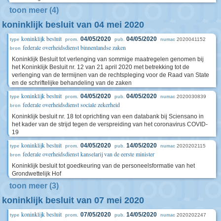
toon meer (4)
koninklijk besluit van 04 mei 2020
koninklijk besluit
04/05/2020
04/05/2020
2020041152
type
prom.
pub.
numac
federale overheidsdienst binnenlandse zaken
bron
Koninklijk Besluit tot verlenging van sommige maatregelen genomen bij
het Koninklijk Besluit nr. 12 van 21 april 2020 met betrekking tot de
verlenging van de termijnen van de rechtspleging voor de Raad van State
en de schriftelijke behandeling van de zaken
koninklijk besluit
04/05/2020
04/05/2020
2020030839
type
prom.
pub.
numac
federale overheidsdienst sociale zekerheid
bron
Koninklijk besluit nr. 18 tot oprichting van een databank bij Sciensano in
het kader van de strijd tegen de verspreiding van het coronavirus COVID-
19
koninklijk besluit
04/05/2020
14/05/2020
2020202115
type
prom.
pub.
numac
federale overheidsdienst kanselarij van de eerste minister
bron
Koninklijk besluit tot goedkeuring van de personeelsformatie van het
Grondwettelijk Hof
toon meer (3)
koninklijk besluit van 07 mei 2020
koninklijk besluit
07/05/2020
14/05/2020
2020202247
type
prom.
pub.
numac