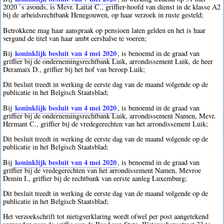
2020 `s avonds, is Mevr. Laitat C., griffier-hoofd van dienst in de klasse A2
bij de arbeidsrechtbank Henegouwen, op haar verzoek in ruste gesteld;
Betrokkene mag haar aanspraak op pensioen laten gelden en het is haar
vergund de titel van haar ambt eershalve te voeren;
koninklijk besluit van 4 mei 2020
Bij
, is benoemd in de graad van
griffier bij de ondernemingsrechtbank Luik, arrondissement Luik, de heer
Deramaix D., griffier bij het hof van beroep Luik;
Dit besluit treedt in werking de eerste dag van de maand volgende op de
publicatie in het Belgisch Staatsblad;
koninklijk besluit van 4 mei 2020
Bij
, is benoemd in de graad van
griffier bij de ondernemingsrechtbank Luik, arrondissement Namen, Mevr.
Hermant C., griffier bij de vredegerechten van het arrondissement Luik;
Dit besluit treedt in werking de eerste dag van de maand volgende op de
publicatie in het Belgisch Staatsblad;
koninklijk besluit van 4 mei 2020
Bij
, is benoemd in de graad van
griffier bij de vredegerechten van het arrondissement Namen, Mevroe
Demin I., griffier bij de rechtbank van eerste aanleg Luxemburg;
Dit besluit treedt in werking de eerste dag van de maand volgende op de
publicatie in het Belgisch Staatsblad;
Het verzoekschrift tot nietigverklaring wordt ofwel per post aangetekend