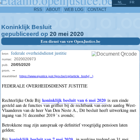
^
-
NL
FR
RSS
ABOUT
WEB LOG
CONTACT
Koninklijk Besluit
gepubliceerd op
20
mei
2020
Een dienst van vzw OpenJustice.be
federale overheidsdienst justitie
bron
2020020973
numac
20/05/2020
pub.
--
prom.
staatsblad
https://www.ejustice.just.fgov.be/cgi/article_body(...)
FEDERALE OVERHEIDSDIENST JUSTITIE
koninklijk besluit van 6 mei 2020
Rechterlijke Orde Bij
is een einde
gesteld aan de functies van griffier bij de rechtbank van eerste aanleg West-
Vlaanderen van de heer Van Den Neste A., Dit besluit heeft uitwerking met
ingang van 31 december 2019 `s avonds;
Betrokkene mag zijn aanspraak op definitief vroegtijdig pensioen laten
gelden;
koninklijk besluit van 7 mei 2020
Bij
, in werking tredend op 31 mei