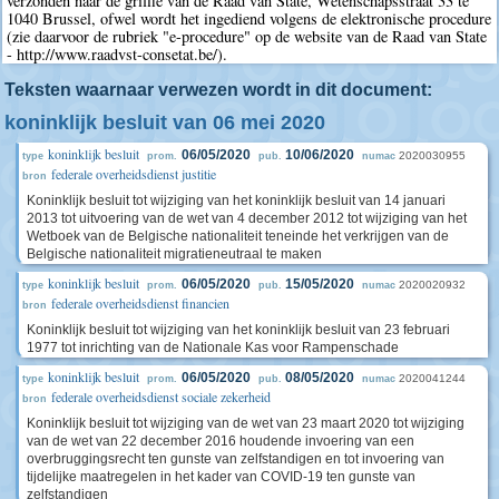
verzonden naar de griffie van de Raad van State, Wetenschapsstraat 33 te
1040 Brussel, ofwel wordt het ingediend volgens de elektronische procedure
(zie daarvoor de rubriek "e-procedure" op de website van de Raad van State
- http://www.raadvst-consetat.be/).
Teksten waarnaar verwezen wordt in dit document:
koninklijk besluit van 06 mei 2020
koninklijk besluit
06/05/2020
10/06/2020
2020030955
type
prom.
pub.
numac
federale overheidsdienst justitie
bron
Koninklijk besluit tot wijziging van het koninklijk besluit van 14 januari
2013 tot uitvoering van de wet van 4 december 2012 tot wijziging van het
Wetboek van de Belgische nationaliteit teneinde het verkrijgen van de
Belgische nationaliteit migratieneutraal te maken
koninklijk besluit
06/05/2020
15/05/2020
2020020932
type
prom.
pub.
numac
federale overheidsdienst financien
bron
Koninklijk besluit tot wijziging van het koninklijk besluit van 23 februari
1977 tot inrichting van de Nationale Kas voor Rampenschade
koninklijk besluit
06/05/2020
08/05/2020
2020041244
type
prom.
pub.
numac
federale overheidsdienst sociale zekerheid
bron
Koninklijk besluit tot wijziging van de wet van 23 maart 2020 tot wijziging
van de wet van 22 december 2016 houdende invoering van een
overbruggingsrecht ten gunste van zelfstandigen en tot invoering van
tijdelijke maatregelen in het kader van COVID-19 ten gunste van
zelfstandigen