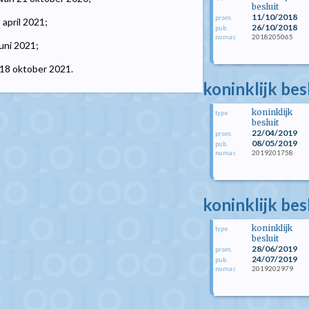
besluit
11/10/2018
prom.
 april 2021;
26/10/2018
pub.
2018205065
numac
juni 2021;
 18 oktober 2021.
koninklijk bes
koninklijk
type
besluit
22/04/2019
prom.
08/05/2019
pub.
2019201758
numac
koninklijk bes
koninklijk
type
besluit
28/06/2019
prom.
24/07/2019
pub.
2019202979
numac