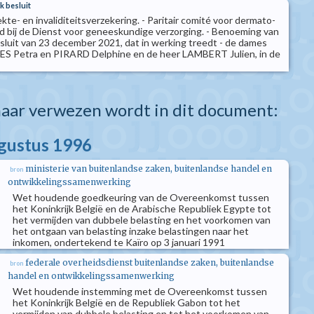
k besluit
ekte- en invaliditeitsverzekering. - Paritair comité voor dermato-
ld bij de Dienst voor geneeskundige verzorging. - Benoeming van
besluit van 23 december 2021, dat in werking treedt - de dames
S Petra en PIRARD Delphine en de heer LAMBERT Julien, in de
aar verwezen wordt in dit document:
ugustus 1996
ministerie van buitenlandse zaken, buitenlandse handel en
bron
ontwikkelingssamenwerking
Wet houdende goedkeuring van de Overeenkomst tussen
het Koninkrijk België en de Arabische Republiek Egypte tot
het vermijden van dubbele belasting en het voorkomen van
het ontgaan van belasting inzake belastingen naar het
inkomen, ondertekend te Kaïro op 3 januari 1991
federale overheidsdienst buitenlandse zaken, buitenlandse
bron
handel en ontwikkelingssamenwerking
Wet houdende instemming met de Overeenkomst tussen
het Koninkrijk België en de Republiek Gabon tot het
vermijden van dubbele belasting en tot het voorkomen van