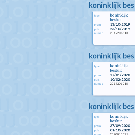
koninklijk be
koninklijk
type
besluit
13/10/2019
prom.
23/10/2019
pub.
2019204513
numac
koninklijk bes
koninklijk
type
besluit
17/01/2020
prom.
10/02/2020
pub.
2019206018
numac
koninklijk be
koninklijk
type
besluit
27/09/2020
prom.
01/10/2020
pub.
2020015621
numac