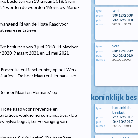
lijke besluiten van 18 januari 2018, 3 juni
 2021 worden de woorden "Mevrouw Marie-
wet
type
30/12/2009
prom.
24/02/2010
pub.
ervangend lid van de Hoge Raad voor
2010000073
numac
st representatieve
wet
lijke besluiten van 3 juni 2018, 11 oktober
type
30/12/2009
prom.
r 2020, 9 maart 2021 en 11 mei 2021
01/02/2010
pub.
2010015003
numac
r Preventie en Bescherming op het Werk
saties: - De heer Maarten Hermans, ter
 "De heer Maarten Hermans" op
koninklijk bes
koninklijk
type
 Hoge Raad voor Preventie en
besluit
entatieve werknemersorganisaties: - De
21/07/2017
prom.
w Sylvia Logist, ter vervanging van
04/10/2017
pub.
2017203504
numac
Mevrouw Sylvia Logist", "De heer Bart