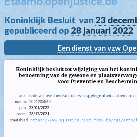
Etaamb.openjustice.be
Koninklijk Besluit  van 
23
decem
gepubliceerd op 
28
januari
2022
Een dienst van vzw Ope
Koninklijk besluit tot wijziging van het koninkl
benoeming van de gewone en plaatsvervang
voor Preventie en Beschermin
bron
federale overheidsdienst werkgelegenheid, arbeid en so
numac
2021205863
pub.
28/01/2022
prom.
23/12/2021
staatsblad
https://www.ejustice.just.fgov.be/cgi/artic