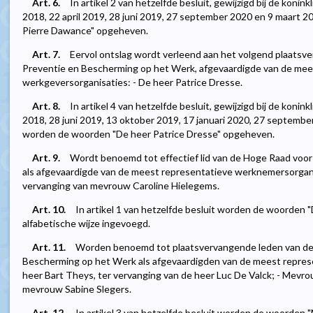
Art. 6.
In artikel 2 van hetzelfde besluit, gewijzigd bij de konink
2018, 22 april 2019, 28 juni 2019, 27 september 2020 en 9 maart
Pierre Dawance" opgeheven.
Art. 7.
Eervol ontslag wordt verleend aan het volgend plaatsv
Preventie en Bescherming op het Werk, afgevaardigde van de mee
werkgeversorganisaties: - De heer Patrice Dresse.
Art. 8.
In artikel 4 van hetzelfde besluit, gewijzigd bij de konink
2018, 28 juni 2019, 13 oktober 2019, 17 januari 2020, 27 septembe
worden de woorden "De heer Patrice Dresse" opgeheven.
Art. 9.
Wordt benoemd tot effectief lid van de Hoge Raad voo
als afgevaardigde van de meest representatieve werknemersorgani
vervanging van mevrouw Caroline Hielegems.
Art. 10.
In artikel 1 van hetzelfde besluit worden de woorden
alfabetische wijze ingevoegd.
Art. 11.
Worden benoemd tot plaatsvervangende leden van de
Bescherming op het Werk als afgevaardigden van de meest repres
heer Bart Theys, ter vervanging van de heer Luc De Valck; - Mevrou
mevrouw Sabine Slegers.
Art. 12.
In artikel 3 van hetzelfde besluit worden de woorden "