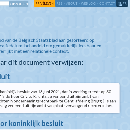
-
-
-
-
PRIVÉLEVEN
RSS
ABOUT
WEB LOG
CONTACT
NL
FR
ud van de Belgisch Staatsblad aan gesorteerd op
icatiedatum, behandeld om gemakkelijk leesbaar en
verrijkt met een relationele context.
aar dit document verwijzen:
luit
koninklijk besluit van 13 juni 2021, dat in werking treedt op 30
? is de heer Crivits R., ontslag verleend uit zijn ambt van
hter in ondernemingsrechtbank te Gent, afdeling Brugg ? Is aan
slag verleend uit zijn ambt van plaatsvervangend rechter in het
r koninklijk besluit