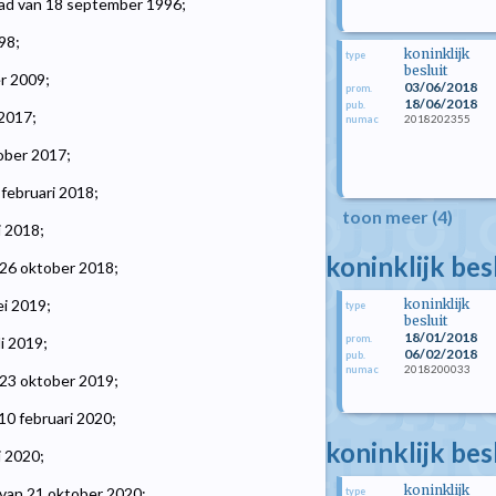
blad van 18 september 1996;
98;
koninklijk
type
besluit
r 2009;
03/06/2018
prom.
18/06/2018
pub.
 2017;
2018202355
numac
tober 2017;
 februari 2018;
toon meer (4)
i 2018;
koninklijk bes
 26 oktober 2018;
koninklijk
ei 2019;
type
besluit
18/01/2018
prom.
li 2019;
06/02/2018
pub.
2018200033
numac
 23 oktober 2019;
 10 februari 2020;
koninklijk be
i 2020;
koninklijk
 van 21 oktober 2020;
type