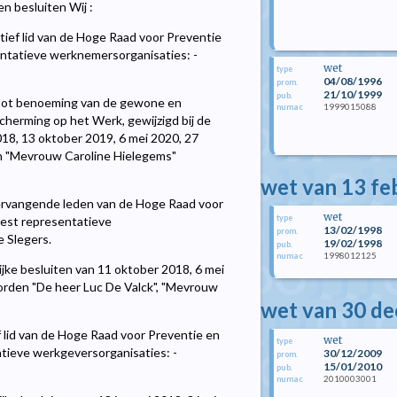
n besluiten Wij :
tief lid van de Hoge Raad voor Preventie
ntatieve werknemersorganisaties: -
wet
type
04/08/1996
prom.
21/10/1999
pub.
ot benoeming van de gewone en
1999015088
numac
herming op het Werk, gewijzigd bij de
2018, 13 oktober 2019, 6 mei 2020, 27
n "Mevrouw Caroline Hielegems"
wet van 13 fe
vervangende leden van de Hoge Raad voor
wet
type
est representatieve
13/02/1998
prom.
 Slegers.
19/02/1998
pub.
1998012125
numac
klijke besluiten van 11 oktober 2018, 6 mei
orden "De heer Luc De Valck", "Mevrouw
wet van 30 d
f lid van de Hoge Raad voor Preventie en
wet
type
tieve werkgeversorganisaties: -
30/12/2009
prom.
15/01/2010
pub.
2010003001
numac