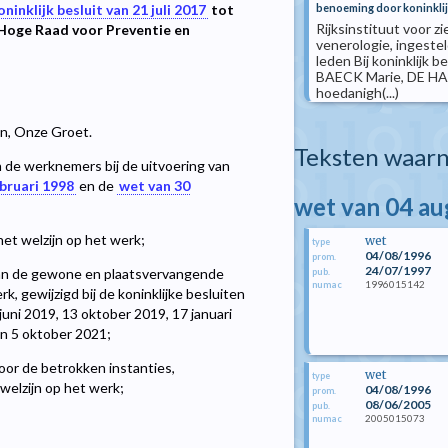
benoeming door koninklij
oninklijk besluit van 21 juli 2017
tot
Rijksinstituut voor zi
Hoge Raad voor Preventie en
venerologie, ingeste
leden Bij koninklijk 
BAECK Marie, DE HAE
hoedanigh(...)
len, Onze Groet.
Teksten waarn
 de werknemers bij de uitvoering van
bruari 1998
en de
wet van 30
wet van 04 a
 het welzijn op het werk;
wet
type
04/08/1996
prom.
24/07/1997
n de gewone en plaatsvervangende
pub.
1996015142
numac
 gewijzigd bij de koninklijke besluiten
 juni 2019, 13 oktober 2019, 17 januari
en 5 oktober 2021;
or de betrokken instanties,
wet
type
welzijn op het werk;
04/08/1996
prom.
08/06/2005
pub.
2005015073
numac