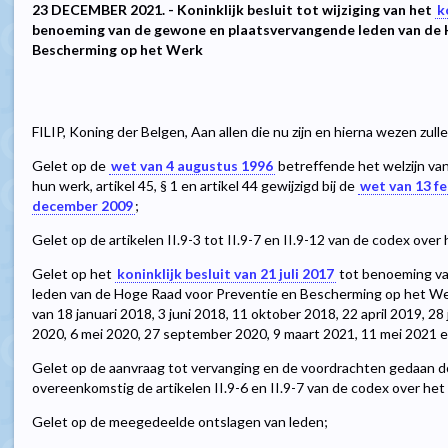
23 DECEMBER 2021. - Koninklijk besluit tot wijziging van het
k
benoeming van de gewone en plaatsvervangende leden van de 
Bescherming op het Werk
FILIP, Koning der Belgen, Aan allen die nu zijn en hierna wezen zul
Gelet op de
wet van 4 augustus 1996
betreffende het welzijn van
hun werk, artikel 45, § 1 en artikel 44 gewijzigd bij de
wet van 13 fe
december 2009
;
Gelet op de artikelen II.9-3 tot II.9-7 en II.9-12 van de codex over
Gelet op het
koninklijk besluit van 21 juli 2017
tot benoeming va
leden van de Hoge Raad voor Preventie en Bescherming op het Werk,
van 18 januari 2018, 3 juni 2018, 11 oktober 2018, 22 april 2019, 28
2020, 6 mei 2020, 27 september 2020, 9 maart 2021, 11 mei 2021 
Gelet op de aanvraag tot vervanging en de voordrachten gedaan do
overeenkomstig de artikelen II.9-6 en II.9-7 van de codex over het 
Gelet op de meegedeelde ontslagen van leden;