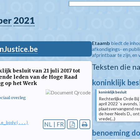
ber
2021
Etaamb
biedt de inho
nJustice.be
afkondigings- en publ
afprintbaar te zijn, en 
Teksten die n
ijk besluit van 21 juli 2017 tot
ende leden van de Hoge Raad
koninklijk bes
g op het Werk
koninklijk besluit
ciaal overleg
Rechterlijke Orde Bij 
april 2022 `s avonds, 
plaatsvervangend rec
de heer Neels D., ont
vrede(...)
le_body(...)
NL | FR
benoeming doo