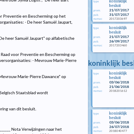
koninklijk
type
besluit
21/07/2017
prom.
31/07/2017
pub.
or Preventie en Bescherming op het
2017203697
numac
rganisaties: - De heer Samuël Jaupart,
koninklijk
type
besluit
21/07/2017
prom.
"De heer Samuël Jaupart" op alfabetische
26/09/2017
pub.
2017203460
numac
 Raad voor Preventie en Bescherming op
ersorganisaties: - Mevrouw Marie-Pierre
koninklijk bes
koninklijk
type
 "Mevrouw Marie-Pierre Dawance" op
besluit
03/06/2018
prom.
21/06/2018
pub.
2018201612
numac
 Belgisch Staatsblad wordt
ing van dit besluit.
koninklijk
type
besluit
03/06/2018
prom.
26/07/2018
pub.
_____ Nota Verwijzingen naar het
2018040477
numac