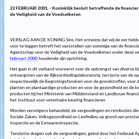
22 FEBRUARI 2001. - Koninklijk besluit betreffende de financi
de Veiligheid van de Voedselketen
VERSLAG AAN DE KONING Sire, Het ontwerp dat wij de eer hebbe
voor te leggen betreft het vaststellen van sommige van de financi
Agentschap voor de Veiligheid van de Voedselketen onder deze ver
februari 2000
houdende zijn oprichting.
Het gaat in dit verband vooreerst over de opbrengst van diverse bi
ontvangsten van de Rijksontledingslaboratoria, ten laste van de o
respectievelijk de Begrotingsfondsen voor de grondstoffen, voor 
planten en plantaardige producten en voor de gezondheid en de kwal
producten bij het Ministerie van Middenstand en Landbouw financi
het Instituut voor veterinaire keuring financieren.
Worden vervolgens behandeld, de vergoedingen en retributies die
Sociale Zaken, Volksgezondheid en Leefmilieu op grond van presta
Inspectie en de Eetwareninspectie.
Tenslotte dragen ook de vergoedingen, geïnd door het Federaal Ag