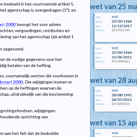
en bedoeld in het voornoemde artikel 5,
wet van 25 m
n het agentschap is overgedragen (1°), en
wet
type
25/03/1964
prom.
ari 2000
beoogt het voor advies
11/12/2017
pub.
rechten, vergoedingen, retributies en
2017031760
numac
ering van het agentschap (zie artikel 1
wet
gen opgesomd.
type
25/03/1964
prom.
21/06/2011
pub.
en van de nodige gegevens voor het
2011000361
numac
ijdig betalen van de heffing.
ten, voornamelijk wetten die voorkomen in
wet van 28 a
ebruari 2000
. Die wijzigingen komen er
ebben op de heffingen waarvan de
wet
type
chap, uitdrukkelijk van die bestemming
28/08/1991
prom.
06/07/2011
pub.
2011000415
numac
egrotingsfondsen, wijzigingen
 houdende oprichting van
wet van 15 ap
wet
n aan het feit dat de bedoelde
type