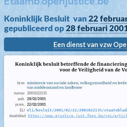
Etaamb.openjustice.be
Koninklijk Besluit  van 
22
februar
gepubliceerd op 
28
februari
200
Een dienst van vzw Ope
Koninklijk besluit betreffende de financieri
voor de Veiligheid van de 
bron
ministerie van sociale zaken, volksgezondheid en leefm
van middenstand en landbouw
numac
2001022135
pub.
28/02/2001
prom.
22/02/2001
ELI
eli/besluit/2001/02/22/2001022135/staatsblad
staatsblad
https://www.ejustice.just.fgov.be/cgi/artic