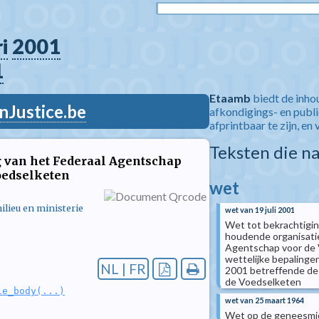
i
2001
1
Etaamb
biedt de inho
nJustice.be
afkondigings- en publ
afprintbaar te zijn, en 
Teksten die n
ng van het Federaal Agentschap
Voedselketen
wet
ilieu en ministerie
wet van 19 juli 2001
Wet tot bekrachtiging
houdende organisatie
Agentschap voor de V
wettelijke bepalingen
NL | FR
2001 betreffende de 
de Voedselketen
le_body(...)
wet van 25 maart 1964
Wet op de geneesmi