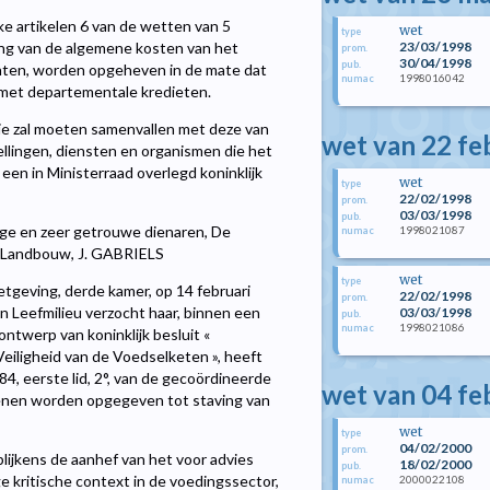
ke artikelen 6 van de wetten van 5
wet
type
23/03/1998
ing van de algemene kosten van het
prom.
30/04/1998
pub.
echten, worden opgeheven in de mate dat
1998016042
numac
met departementale kredieten.
die zal moeten samenvallen met deze van
wet van 22 fe
lingen, diensten en organismen die het
 een in Ministerraad overlegd koninklijk
wet
type
22/02/1998
prom.
03/03/1998
pub.
dige en zeer getrouwe dienaren, De
1998021087
numac
n Landbouw, J. GABRIELS
wet
type
eving, derde kamer, op 14 februari
22/02/1998
prom.
 Leefmilieu verzocht haar, binnen een
03/03/1998
pub.
1998021086
numac
ntwerp van koninklijk besluit «
eiligheid van de Voedselketen », heeft
4, eerste lid, 2°, van de gecoördineerde
wet van 04 fe
enen worden opgegeven tot staving van
wet
type
04/02/2000
prom.
lijkens de aanhef van het voor advies
18/02/2000
pub.
ge kritische context in de voedingssector,
2000022108
numac