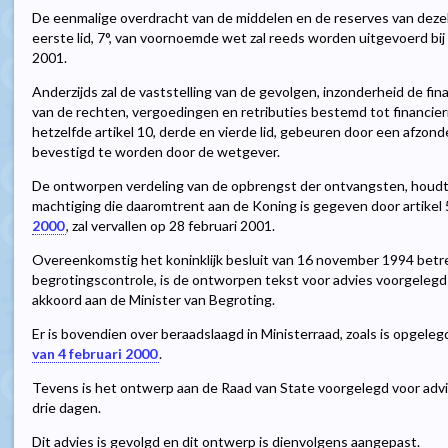
De eenmalige overdracht van de middelen en de reserves van dezelf
eerste lid, 7°, van voornoemde wet zal reeds worden uitgevoerd bi
2001.
Anderzijds zal de vaststelling van de gevolgen, inzonderheid de finan
van de rechten, vergoedingen en retributies bestemd tot financie
hetzelfde artikel 10, derde en vierde lid, gebeuren door een afzonder
bevestigd te worden door de wetgever.
De ontworpen verdeling van de opbrengst der ontvangsten, houdt 
machtiging die daaromtrent aan de Koning is gegeven door artikel 
2000
, zal vervallen op 28 februari 2001.
Overeenkomstig het koninklijk besluit van 16 november 1994 betr
begrotingscontrole, is de ontworpen tekst voor advies voorgelegd 
akkoord aan de Minister van Begroting.
Er is bovendien over beraadslaagd in Ministerraad, zoals is opgelegd
van 4 februari 2000
.
Tevens is het ontwerp aan de Raad van State voorgelegd voor adv
drie dagen.
Dit advies is gevolgd en dit ontwerp is dienvolgens aangepast.