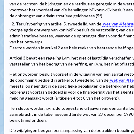
van de rechten, de bijdragen en de retributies geregeld in de wett
voorzover het voordeel van die bepalingen bij koninklijk besluit aa
de opbrengst van administratieve geldboetes (5°).
2. Ter uitvoering van artikel 5, tweede lid, van de
wet van 4 febru
voorgelegde ontwerp van koninklijk besluit de vaststelling van de 
administratieve boetes, waarvan de opbrengst dient voor de financi
van het ontwerp).
Daartoe worden in artikel 2 een hele reeks van bestaande heffin
Artikel 3 bevat een regeling i.v.m. het niet of laattijdig verschaff
vaststellen van het bedrag van de heffing, en i.v.m. het niet of laatt
Het ontworpen besluit voorziet in de wijziging van een aantal wet
de opsomming bedoeld in artikel 5, tweede lid, van de
wet van 4 f
meestal op neer dat in de specifieke bepalingen die betrekking h
opbrengst voortaan bedoeld is voor de financiering van het agents
melding gemaakt wordt (artikelen 4 tot 8 van het ontwerp).
Ten slotte worden, i.v.m. de toegestane uitgaven van een aantal b
aangebracht in de tabel gevoegd bij de wet van 27 december 1990
begrotingsfondsen.
Die wijzigingen beogen een aanpassing van de betrokken bepalinge