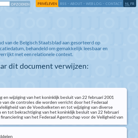
-
-
-
-
PRIVÉLEVEN
RSS
ABOUT
WEB LOG
CONTACT
NL
FR
ud van de Belgisch Staatsblad aan gesorteerd op
icatiedatum, behandeld om gemakkelijk leesbaar en
verrijkt met een relationele context.
aar dit document verwijzen:
 en wijziging van het koninklijk besluit van 22 februari 2001
 van de controles die worden verricht door het Federaal
eiligheid van de Voedselketen en tot wijziging van diverse
 en tot bekrachtiging van het koninklijk besluit van 22 februari
financiering van het Federaal Agentschap voor de Veiligheid van
ddelen