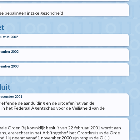
6
e bepalingen inzake gezondheid
t
ustus 2002
cember 2002
cember 2003
luit
 december 2001
etreffende de aanduiding en de uitoefening van de
n het Federaal Agentschap voor de Veiligheid van de
nale Orden Bij koninklijk besluit van 22 februari 2001 wordt aan
ns, ererechter in het Arbitragehof, het Grootkruis in de Orde
nd. Hij neemt vanaf 1 november 2000 zijn rang in de O (...)