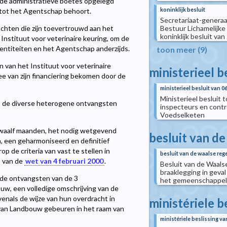
 de administratieve boetes opgelegd
koninklijk besluit
 tot het Agentschap behoort.
Secretariaat-generaal
Bestuur Lichamelijke
chten die zijn toevertrouwd aan het
koninklijk besluit van
Instituut voor veterinaire keuring, om de
ntiteiten en het Agentschap anderzijds.
toon meer (9)
van het Instituut voor veterinaire
ministerieel b
e van zijn financiering bekomen door de
ministerieel besluit van 
Ministerieel besluit 
kt de diverse heterogene ontvangsten
inspecteurs en contr
Voedselketen
twaalf maanden, het nodig wetgevend
besluit van de
, een geharmoniseerd en definitief
 de criteria van vast te stellen in
besluit van de waalse rege
, van de
wet van 4 februari 2000
.
Besluit van de Waals
braaklegging in geval
e de ontvangsten van de 3
het gemeenschappeli
w, een volledige omschrijving van de
nals de wijze van hun overdracht in
ministériele b
 van Landbouw gebeuren in het raam van
ministériele beslissing va