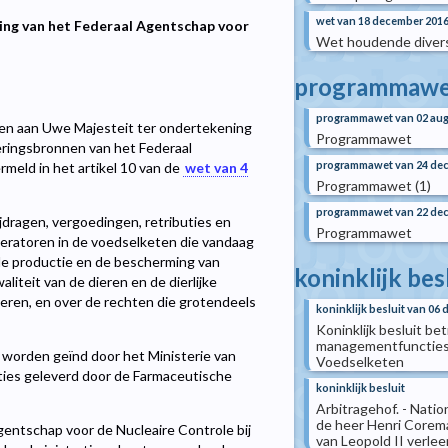
wet van 18 december 201
ering van het Federaal Agentschap voor
Wet houdende divers
programmawe
programmawet van 02 aug
n aan Uwe Majesteit ter ondertekening
Programmawet
eringsbronnen van het Federaal
programmawet van 24 de
meld in het artikel 10 van de
wet van 4
Programmawet (1)
programmawet van 22 de
jdragen, vergoedingen, retributies en
Programmawet
peratoren in de voedselketen die vandaag
de productie en de bescherming van
koninklijk bes
iteit van de dieren en de dierlijke
eren, en over de rechten die grotendeels
koninklijk besluit van 06
Koninklijk besluit b
managementfuncties i
 worden geïnd door het Ministerie van
Voedselketen
ties geleverd door de Farmaceutische
koninklijk besluit
Arbitragehof. - Natio
de heer Henri Corema
entschap voor de Nucleaire Controle bij
van Leopold II verlee