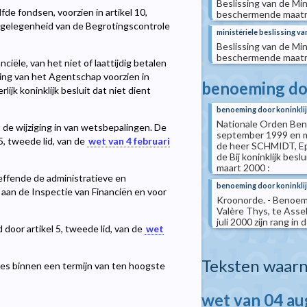
Beslissing van de Mi
de fondsen, voorzien in artikel 10,
beschermende maatre
j gelegenheid van de Begrotingscontrole
ministériele beslissing va
Beslissing van de Mi
beschermende maatre
ciële, van het niet of laattijdig betalen
ring van het Agentschap voorzien in
benoeming doo
lijk koninklijk besluit dat niet dient
benoeming door koninklij
Nationale Orden Beno
de wijziging in van wetsbepalingen. De
september 1999 en m
5, tweede lid, van de
wet van 4 februari
de heer SCHMIDT, Eph
de Bij koninklijk be
maart 2000 :
effende de administratieve en
benoeming door koninklij
aan de Inspectie van Financiën en voor
Kroonorde. - Benoemin
Valère Thys, te Asse
juli 2000 zijn rang in 
 door artikel 5, tweede lid, van de
wet
Teksten waarn
ies binnen een termijn van ten hoogste
wet van 04 a