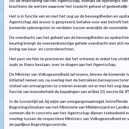
tot de financiering van het Agentschap, evenals de opbrengst van
krachtens de wetten waarover het toezicht geheel of gedeeltelijk
Het is in functie van en met het oog op de bevoegdheden en opdra
Agentschap dat ervoor is geopteerd, behalve voor wat betreft het 
komende opbrengsten te verdelen tussen enerzijds de voormelde e
De overdracht van het geheel van de bevoegdheden en opdrachten 
keuring brengt de overeenkomstige gehele overdracht met zich me
inning van keur- en controlerechten.
Het past om hier te preciseren dat het ontwerp er enkel toe stre
zoals ze thans bestaan, over te dragen aan het Agentschap.
De Minister van Volksgezondheid zal tevens, binnen de komende 
initiatief nemen om, na overleg met de betrokken beroepssectoren
stelsel van ontvangsten te creëren evenals om er met het oog daarop
functie van inzonderheid de bepalingen van artikel 10, eerste lid, 8°
In de tussentijd zal, bij wijze van overgangsmaatregel, betreffend
Begrotingsfondsen van het Ministerie van Middenstand en Landbou
sommen die in concreto aan het Agentschap dienen toebedeeld eve
overleg tussen de respectieve Ministers van Volksgezondheid en
de jaarlijkse Begrotingscontrole.