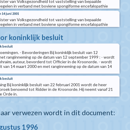
nister van Volksgezondheid tot vaststelling van bepaalde
gelen in verband met boviene spongiforme encefalopathie
n 14 juni 2001
nister van Volksgezondheid tot vaststelling van bepaalde
gelen in verband met boviene spongiforme encefalopathie
r koninklijk besluit
k besluit
emingen. - Bevorderingen Bij koninklijk besluit van 12
et ranginneming op de datum van 12 september 1999 : - wordt
raïm, auteur, bevorderd tot Officier in de Kroonorde. - wordt
sluit van 14 maart 2000 en met ranginneming op de datum van 14
k besluit
g Bij koninklijk besluit van 22 februari 2001 wordt de heer
broek benoemd tot Ridder in de Kroonorde. Hij neemt vanaf 21
de Orde in.
aar verwezen wordt in dit document:
ugustus 1996