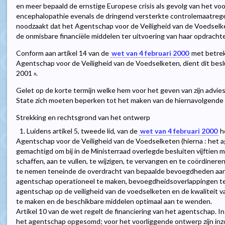
en meer bepaald de ernstige Europese crisis als gevolg van het v
encephalopathie evenals de dringend versterkte controlemaatregel
noodzaakt dat het Agentschap voor de Veiligheid van de Voedselke
de onmisbare financiële middelen ter uitvoering van haar opdracht
Conform aan artikel 14 van de
wet van 4 februari 2000
met betrek
Agentschap voor de Veiligheid van de Voedselketen, dient dit bes
2001 ».
Gelet op de korte termijn welke hem voor het geven van zijn advi
State zich moeten beperken tot het maken van de hiernavolgende
Strekking en rechtsgrond van het ontwerp
1. Luidens artikel 5, tweede lid, van de
wet van 4 februari 2000
h
Agentschap voor de Veiligheid van de Voedselketen (hierna : het 
gemachtigd om bij in de Ministerraad overlegde besluiten vijftie
schaffen, aan te vullen, te wijzigen, te vervangen en te coördiner
te nemen teneinde de overdracht van bepaalde bevoegdheden aan 
agentschap operationeel te maken, bevoegdheidsoverlappingen te 
agentschap op de veiligheid van de voedselketen en de kwaliteit v
te maken en de beschikbare middelen optimaal aan te wenden.
Artikel 10 van de wet regelt de financiering van het agentschap. I
het agentschap opgesomd; voor het voorliggende ontwerp zijn in