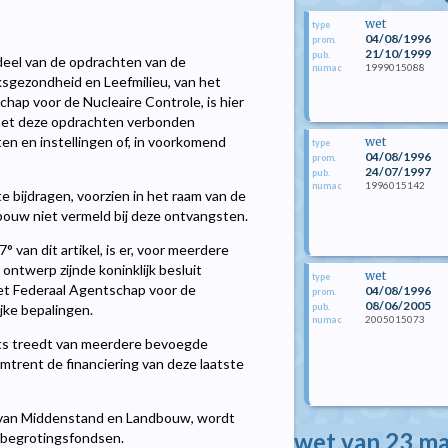
wet
type
04/08/1996
prom.
21/10/1999
pub.
 deel van de opdrachten van de
1999015088
numac
ksgezondheid en Leefmilieu, van het
chap voor de Nucleaire Controle, is hier
 met deze opdrachten verbonden
n en instellingen of, in voorkomend
wet
type
04/08/1996
prom.
24/07/1997
pub.
1996015142
numac
e bijdragen, voorzien in het raam van de
ouw niet vermeld bij deze ontvangsten.
 van dit artikel, is er, voor meerdere
 ontwerp zijnde koninklijk besluit
wet
type
het Federaal Agentschap voor de
04/08/1996
prom.
08/06/2005
pub.
jke bepalingen.
2005015073
numac
laats treedt van meerdere bevoegde
mtrent de financiering van deze laatste
e van Middenstand en Landbouw, wordt
wet van 23 m
 begrotingsfondsen.