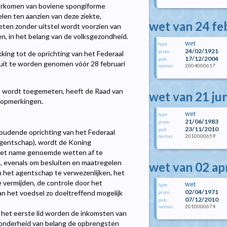
oorkomen van boviene spongiforme
en ten aanzien van deze ziekte,
wet van 24 fe
ten zonder uitstel wordt voorzien van
en, in het belang van de volksgezondheid.
wet
type
24/02/1921
prom.
king tot de oprichting van het Federaal
17/12/2004
pub.
luit te worden genomen vóór 28 februari
2004000617
numac
es wordt toegemeten, heeft de Raad van
wet van 21 ju
 opmerkingen.
wet
type
21/06/1983
prom.
23/11/2010
pub.
oudende oprichting van het Federaal
2010000659
numac
agentschap), wordt de Koning
n met name genoemde wetten af te
en, evenals om besluiten en maatregelen
wet van 02 ap
het agentschap te verwezenlijken, het
vermijden, de controle door het
wet
type
02/04/1971
an het voedsel zo doeltreffend mogelijk
prom.
07/12/2010
pub.
2010000674
numac
n het eerste lid worden de inkomsten van
zonderheid van belang de opbrengsten