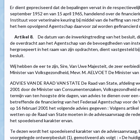
Er dient gepreciseerd dat de bepalingen vervat in de respectievelij
september 1952 en van 15 april 1965, handelend over de financier
Instituut voor veterinaire keuring bij middel van de heffing van r
het hem opvolgend Agentschap daarvoor zal worden gefinancierd 
Artikel 8.
De datum van de inwerkingtreding van het besluit, 
de overdracht aan het Agentschap van de bevoegdheden van instel
hergroepeert in het raam van zijn opdrachten, dient vastgesteld bij
besluit.
Wij hebben de eer te zijn, Sire, Van Uwe Majesteit, de zeer eerbie
Minister van Volksgezondheid, Mevr. M. AELVOET De Minister va
ADVIES VAN DE RAAD VAN STATE De Raad van State, afdeling wetg
2001 door de Minister van Consumentenzaken, Volksgezondheid en
termijn van ten hoogste drie dagen, van advies te dienen over een o
betreffende de financiering van het Federaal Agentschap voor de V
op 16 februari 2001 het volgende advies gegeven : Volgens artikel 8
wetten op de Raad van State moeten in de adviesaanvraag de red
het spoedeisend karakter ervan.
Te dezen wordt het spoedeisend karakter van de adviesaanvraag, b
voorgelegde ontwerpbesluit (1), gemotiveerd als volgt : « De huidi