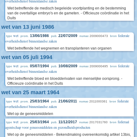
overheidsdienst binnenlandse zaken
Wet betreffende de medisch begeleide voortplanting en de bestemming
van de overtallige embryo's en de gameten. - Officieuze coördinatie in het
Duits
wet van 13 juni 1986
wet
federale
13/06/1986
22/07/2009
2009000473
type
prom.
pub.
numac
bron
overheidsdienst binnenlandse zaken
Wet betreffende het wegnemen en transplanteren van organen
wet van 05 juli 1994
wet
federale
05/07/1994
10/08/2009
2009000495
type
prom.
pub.
numac
bron
overheidsdienst binnenlandse zaken
Wet betreffende bloed en bloedderivaten van menselijke oorsprong. -
Officieuze coördinatie in het Duits
wet van 25 maart 1964
wet
federale
25/03/1964
21/06/2011
2011000361
type
prom.
pub.
numac
bron
overheidsdienst binnenlandse zaken
Wet op de geneesmiddelen
wet
federaal
25/03/1964
11/12/2017
2017031760
type
prom.
pub.
numac
bron
agentschap voor geneesmiddelen en gezondheidsproducten
Wet op de geneesmiddelen - Bekendmaking overeenkomstig artikel 13bis,