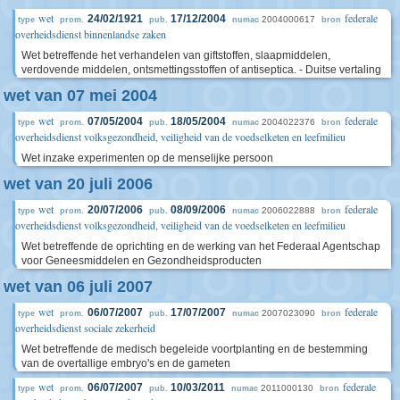
wet
federale
24/02/1921
17/12/2004
2004000617
type
prom.
pub.
numac
bron
overheidsdienst binnenlandse zaken
Wet betreffende het verhandelen van giftstoffen, slaapmiddelen,
verdovende middelen, ontsmettingsstoffen of antiseptica. - Duitse vertaling
wet van 07 mei 2004
wet
federale
07/05/2004
18/05/2004
2004022376
type
prom.
pub.
numac
bron
overheidsdienst volksgezondheid, veiligheid van de voedselketen en leefmilieu
Wet inzake experimenten op de menselijke persoon
wet van 20 juli 2006
wet
federale
20/07/2006
08/09/2006
2006022888
type
prom.
pub.
numac
bron
overheidsdienst volksgezondheid, veiligheid van de voedselketen en leefmilieu
Wet betreffende de oprichting en de werking van het Federaal Agentschap
voor Geneesmiddelen en Gezondheidsproducten
wet van 06 juli 2007
wet
federale
06/07/2007
17/07/2007
2007023090
type
prom.
pub.
numac
bron
overheidsdienst sociale zekerheid
Wet betreffende de medisch begeleide voortplanting en de bestemming
van de overtallige embryo's en de gameten
wet
federale
06/07/2007
10/03/2011
2011000130
type
prom.
pub.
numac
bron