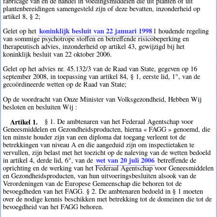
fabricage van en de handel in voedingsmiddelen die uit planten of uit
plantenbereidingen samengesteld zijn of deze bevatten, inzonderheid op
artikel 8, § 2;
koninklijk besluit van 22 januari 1998
Gelet op het
1
houdende regeling
van sommige psychotrope stoffen en betreffende risicobeperking en
therapeutisch advies, inzonderheid op artikel 43, gewijzigd bij het
koninklijk besluit van 22 oktober 2006.
Gelet op het advies nr. 45.132/3 van de Raad van State, gegeven op 16
september 2008, in toepassing van artikel 84, § 1, eerste lid, 1°, van de
gecoördineerde wetten op de Raad van State;
Op de voordracht van Onze Minister van Volksgezondheid, Hebben Wij
besloten en besluiten Wij :
Artikel 1.
§ 1. De ambtenaren van het Federaal Agentschap voor
Geneesmiddelen en Gezondheidsproducten, hierna « FAGG » genoemd, die
ten minste houder zijn van een diploma dat toegang verleent tot de
betrekkingen van niveau A en die aangeduid zijn om inspectietaken te
vervullen, zijn belast met het toezicht op de naleving van de wetten bedoeld
wet van 20 juli 2006
in artikel 4, derde lid, 6°, van de
betreffende de
oprichting en de werking van het Federaal Agentschap voor Geneesmiddelen
en Gezondheidsproducten, van hun uitvoeringsbesluiten alsook van de
Verordeningen van de Europese Gemeenschap die behoren tot de
bevoegdheden van het FAGG. § 2. De ambtenaren bedoeld in § 1 moeten
over de nodige kennis beschikken met betrekking tot de domeinen die tot de
bevoegdheid van het FAGG behoren.