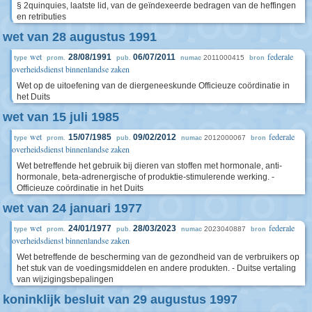
§ 2quinquies, laatste lid, van de geïndexeerde bedragen van de heffingen
en retributies
wet van 28 augustus 1991
wet
federale
28/08/1991
06/07/2011
2011000415
type
prom.
pub.
numac
bron
overheidsdienst binnenlandse zaken
Wet op de uitoefening van de diergeneeskunde Officieuze coördinatie in
het Duits
wet van 15 juli 1985
wet
federale
15/07/1985
09/02/2012
2012000067
type
prom.
pub.
numac
bron
overheidsdienst binnenlandse zaken
Wet betreffende het gebruik bij dieren van stoffen met hormonale, anti-
hormonale, beta-adrenergische of produktie-stimulerende werking. -
Officieuze coördinatie in het Duits
wet van 24 januari 1977
wet
federale
24/01/1977
28/03/2023
2023040887
type
prom.
pub.
numac
bron
overheidsdienst binnenlandse zaken
Wet betreffende de bescherming van de gezondheid van de verbruikers op
het stuk van de voedingsmiddelen en andere produkten. - Duitse vertaling
van wijzigingsbepalingen
koninklijk besluit van 29 augustus 1997