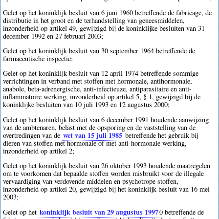
Gelet op het koninklijk besluit van 6 juni 1960 betreffende de fabricage, de
distributie in het groot en de terhandstelling van geneesmiddelen,
inzonderheid op artikel 49, gewijzigd bij de koninklijke besluiten van 31
december 1992 en 27 februari 2003;
Gelet op het koninklijk besluit van 30 september 1964 betreffende de
farmaceutische inspectie;
Gelet op het koninklijk besluit van 12 april 1974 betreffende sommige
verrichtingen in verband met stoffen met hormonale, antihormonale,
anabole, beta-adrenergische, anti-infectieuze, antiparasitaire en anti-
inflammatoire werking, inzonderheid op artikel 5, § 1, gewijzigd bij de
koninklijke besluiten van 10 juli 1993 en 12 augustus 2000;
Gelet op het koninklijk besluit van 6 december 1991 houdende aanwijzing
van de ambtenaren, belast met de opsporing en de vaststelling van de
wet van 15 juli 1985
overtredingen van de
betreffende het gebruik bij
dieren van stoffen met hormonale of met anti-hormonale werking,
inzonderheid op artikel 2;
Gelet op het koninklijk besluit van 26 oktober 1993 houdende maatregelen
om te voorkomen dat bepaalde stoffen worden misbruikt voor de illegale
vervaardiging van verdovende middelen en psychotrope stoffen,
inzonderheid op artikel 20, gewijzigd bij het koninklijk besluit van 16 mei
2003;
koninklijk besluit van 29 augustus 1997
Gelet op het
0
betreffende de