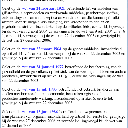
wet van 24 februari 1921
Gelet op de
betreffende het verhandelen van
giftstoffen, slaapmiddelen en verdovende middelen, psychotrope stoffen,
ontsmettingsstoffen en antiseptica en van de stoffen die kunnen gebruikt
worden voor de illegale vervaardiging van verdovende middelen en
psychotrope stoffen, inzonderheid op de artikelen 6bis, eerste lid, ingevoegd
bij de wet van 12 april 2004 en vervangen bij de wet van 9 juli 2004 en 7, §
1, eerste lid, vervangen bij de wet van 22 december 2003 en gewijzigd bij
de wet van 27 december 2006;
wet van 25 maart 1964
Gelet op de
op de geneesmiddelen, inzonderheid
op artikel 14, § 1, eerste lid, vervangen bij de wet van 22 december 2003 en
gewijzigd bij de wet van 27 december 2003;
wet van 24 januari 1977
Gelet op de
betreffende de bescherming van de
gezondheid en de gebruikers op het stuk van de voedingsmiddelen en andere
producten, inzonderheid op artikel 11, § 1, eerste lid, vervangen bij de wet
van 22 december 2003;
wet van 15 juli 1985
Gelet op de
betreffende het gebruik bij dieren van
stoffen met hormonale, antihormonale, beta-adrenergische of
productiestimulerende werking, inzonderheid op artikel 6, eerste lid,
gewijzigd bij de wet van 22 december 2003;
wet van 13 juni 1986
Gelet op de
betreffende het wegnemen en
transplanteren van organen, inzonderheid op artikel 16, eerste lid, gewijzigd
bij de wet van 27 december 2006 en zevende lid, ingevoegd bij de wet van
27 december 2006;