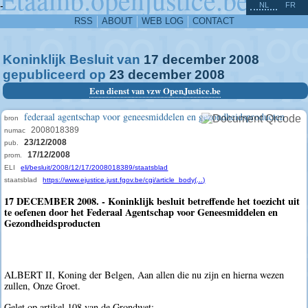
^
-
NL
FR
RSS
ABOUT
WEB LOG
CONTACT
Koninklijk Besluit van
17
december
2008
gepubliceerd op
23
december
2008
Een dienst van vzw OpenJustice.be
federaal agentschap voor geneesmiddelen en gezondheidsproducten
bron
2008018389
numac
23/12/2008
pub.
17/12/2008
prom.
ELI
eli/besluit/2008/12/17/2008018389/staatsblad
staatsblad
https://www.ejustice.just.fgov.be/cgi/article_body(...)
17 DECEMBER 2008. - Koninklijk besluit betreffende het toezicht uit
te oefenen door het Federaal Agentschap voor Geneesmiddelen en
Gezondheidsproducten
ALBERT II, Koning der Belgen, Aan allen die nu zijn en hierna wezen
zullen, Onze Groet.
Gelet op artikel 108 van de Grondwet;