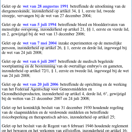
wet van 28 augustus 1991
Gelet op de
betreffende de uitoefening van de
diergeneeskunde, inzonderheid op artikel 34, § 1, eerste lid, tweede
streepje, vervangen bij de wet van 27 december 2004;
wet van 5 juli 1994
Gelet op de
betreffende bloed en bloedderivaten van
menselijke oorsprong, inzonderheid op artikel 21, §§ 1, eerste en vierde lid,
en 2, gewijzigd bij de wet van 13 december 2006;
wet van 7 mei 2004
Gelet op de
inzake experimenten op de menselijke
persoon, inzonderheid op artikel 26, § 1, eerste en derde lid, ingevoegd bij
de wet van 24 juli 2008;
wet van 6 juli 2007
Gelet op de
betreffende de medisch begeleide
voortplanting en de bestemming van de overtallige embryo's en gameten,
inzonderheid op artikel 72/1, § 1, eerste en tweede lid, ingevoegd bij de wet
van 24 juli 2008;
wet van 20 juli 2006
Gelet op de
betreffende de oprichting en de werking
van het Federaal Agentschap voor Geneesmiddelen en
Gezondheidsproducten, inzonderheid op artikel 4, derde lid, 6°, gewijzigd
bij de wetten van 21 december 2007 en 24 juli 2008;
Gelet op het koninklijk besluit van 31 december 1930 houdende regeling
van de slaapmiddelen en de verdovende middelen en betreffende
risicobeperking en therapeutisch advies, inzonderheid op artikel 25;
Gelet op het besluit van de Regent van 6 februari 1946 houdende reglement
op het bewaren en het verkopen van giftstoffen, inzonderheid op artikel 16;