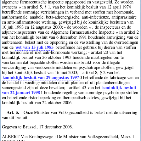
algemene farmaceutische inspectie opgespoord en vastgesteld. Ze worden
eveneens » in artikel 5, § 1, van het koninklijk besluit van 12 april 1974
betreffende sommige verrichtingen in verband met stoffen met hormonale,
antihormonale, anabole, beta-adrenergische, anti-infectieuze, antiparasitaire
en anti-inflammatoire werking, gewijzigd bij de koninklijke besluiten van
10 juli 1993 en 12 augustus 2000; - de woorden « , de inspecteurs en de
adjunct-inspecteurs van de Algemene Farmaceutische Inspectie » in artikel 2
van het koninklijk besluit van 6 december 1991 houdende aanwijzing van de
ambtenaren, belast met de opsporing en de vaststelling van de overtredingen
wet van 15 juli 1985
van de
betreffende het gebruik bij dieren van stoffen
met hormonale of met anti-hormonale werking; - artikel 20 van het
koninklijk besluit van 26 oktober 1993 houdende maatregelen om te
voorkomen dat bepaalde stoffen worden misbruikt voor de illegale
vervaardiging van verdovende middelen en psychotrope stoffen, gewijzigd
bij het koninklijk besluit van 16 mei 2003; - artikel 8, § 2 van het
koninklijk besluit van 29 augustus 1997
0
betreffende de fabricage van en
de handel in voedingsmiddelen die uit planten of uit plantenbereidingen
koninklijk besluit
samengesteld zijn of deze bevatten; - artikel 43 van het
van 22 januari 1998
1
houdende regeling van sommige psychotrope stoffen
en betreffende risicobeperking en therapeutisch advies, gewijzigd bij het
koninklijk besluit van 22 oktober 2006.
Art. 5.
Onze Minister van Volksgezondheid is belast met de uitvoering
van dit besluit.
Gegeven te Brussel, 17 december 2008.
ALBERT Van Koningswege : De Minister van Volksgezondheid, Mevr. L.