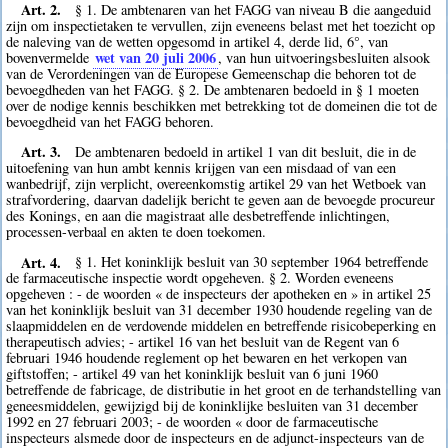
Art. 2.
§ 1. De ambtenaren van het FAGG van niveau B die aangeduid
zijn om inspectietaken te vervullen, zijn eveneens belast met het toezicht op
de naleving van de wetten opgesomd in artikel 4, derde lid, 6°, van
wet van 20 juli 2006
bovenvermelde
, van hun uitvoeringsbesluiten alsook
van de Verordeningen van de Europese Gemeenschap die behoren tot de
bevoegdheden van het FAGG. § 2. De ambtenaren bedoeld in § 1 moeten
over de nodige kennis beschikken met betrekking tot de domeinen die tot de
bevoegdheid van het FAGG behoren.
Art. 3.
De ambtenaren bedoeld in artikel 1 van dit besluit, die in de
uitoefening van hun ambt kennis krijgen van een misdaad of van een
wanbedrijf, zijn verplicht, overeenkomstig artikel 29 van het Wetboek van
strafvordering, daarvan dadelijk bericht te geven aan de bevoegde procureur
des Konings, en aan die magistraat alle desbetreffende inlichtingen,
processen-verbaal en akten te doen toekomen.
Art. 4.
§ 1. Het koninklijk besluit van 30 september 1964 betreffende
de farmaceutische inspectie wordt opgeheven. § 2. Worden eveneens
opgeheven : - de woorden « de inspecteurs der apotheken en » in artikel 25
van het koninklijk besluit van 31 december 1930 houdende regeling van de
slaapmiddelen en de verdovende middelen en betreffende risicobeperking en
therapeutisch advies; - artikel 16 van het besluit van de Regent van 6
februari 1946 houdende reglement op het bewaren en het verkopen van
giftstoffen; - artikel 49 van het koninklijk besluit van 6 juni 1960
betreffende de fabricage, de distributie in het groot en de terhandstelling van
geneesmiddelen, gewijzigd bij de koninklijke besluiten van 31 december
1992 en 27 februari 2003; - de woorden « door de farmaceutische
inspecteurs alsmede door de inspecteurs en de adjunct-inspecteurs van de