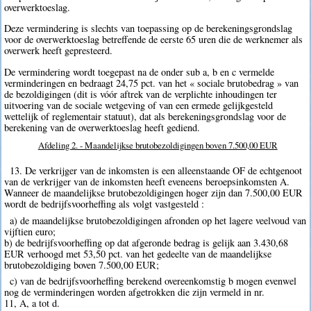
overwerktoeslag.
Deze vermindering is slechts van toepassing op de berekeningsgrondslag
voor de overwerktoeslag betreffende de eerste 65 uren die de werknemer als
overwerk heeft gepresteerd.
De vermindering wordt toegepast na de onder sub a, b en c vermelde
verminderingen en bedraagt 24,75 pct. van het « sociale brutobedrag » van
de bezoldigingen (dit is vóór aftrek van de verplichte inhoudingen ter
uitvoering van de sociale wetgeving of van een ermede gelijkgesteld
wettelijk of reglementair statuut), dat als berekeningsgrondslag voor de
berekening van de overwerktoeslag heeft gediend.
Afdeling 2. - Maandelijkse brutobezoldigingen boven 7.500,00 EUR
13. De verkrijger van de inkomsten is een alleenstaande OF de echtgenoot
van de verkrijger van de inkomsten heeft eveneens beroepsinkomsten A.
Wanneer de maandelijkse brutobezoldigingen hoger zijn dan 7.500,00 EUR
wordt de bedrijfsvoorheffing als volgt vastgesteld :
a) de maandelijkse brutobezoldigingen afronden op het lagere veelvoud van
vijftien euro;
b) de bedrijfsvoorheffing op dat afgeronde bedrag is gelijk aan 3.430,68
EUR verhoogd met 53,50 pct. van het gedeelte van de maandelijkse
brutobezoldiging boven 7.500,00 EUR;
c) van de bedrijfsvoorheffing berekend overeenkomstig b mogen evenwel
nog de verminderingen worden afgetrokken die zijn vermeld in nr.
11, A, a tot d.