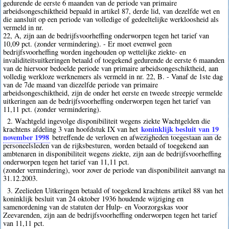
gedurende de eerste 6 maanden van de periode van primaire
arbeidsongeschiktheid bepaald in artikel 87, derde lid, van dezelfde wet en
die aansluit op een periode van volledige of gedeeltelijke werkloosheid als
vermeld in nr.
22, A, zijn aan de bedrijfsvoorheffing onderworpen tegen het tarief van
10,09 pct. (zonder vermindering). - Er moet evenwel geen
bedrijfsvoorheffing worden ingehouden op wettelijke ziekte- en
invaliditeitsuitkeringen betaald of toegekend gedurende de eerste 6 maanden
van de hiervoor bedoelde periode van primaire arbeidsongeschiktheid, aan
volledig werkloze werknemers als vermeld in nr. 22, B. - Vanaf de 1ste dag
van de 7de maand van diezelfde periode van primaire
arbeidsongeschiktheid, zijn de onder het eerste en tweede streepje vermelde
uitkeringen aan de bedrijfsvoorheffing onderworpen tegen het tarief van
11,11 pct. (zonder vermindering).
2. Wachtgeld ingevolge disponibiliteit wegens ziekte Wachtgelden die
koninklijk besluit van 19
krachtens afdeling 3 van hoofdstuk IX van het
november 1998
betreffende de verloven en afwezigheden toegestaan aan de
personeelsleden van de rijksbesturen, worden betaald of toegekend aan
ambtenaren in disponibiliteit wegens ziekte, zijn aan de bedrijfsvoorheffing
onderworpen tegen het tarief van 11,11 pct.
(zonder vermindering), voor zover de periode van disponibiliteit aanvangt na
31.12.2003.
3. Zeelieden Uitkeringen betaald of toegekend krachtens artikel 88 van het
koninklijk besluit van 24 oktober 1936 houdende wijziging en
samenordening van de statuten der Hulp- en Voorzorgskas voor
Zeevarenden, zijn aan de bedrijfsvoorheffing onderworpen tegen het tarief
van 11,11 pct.