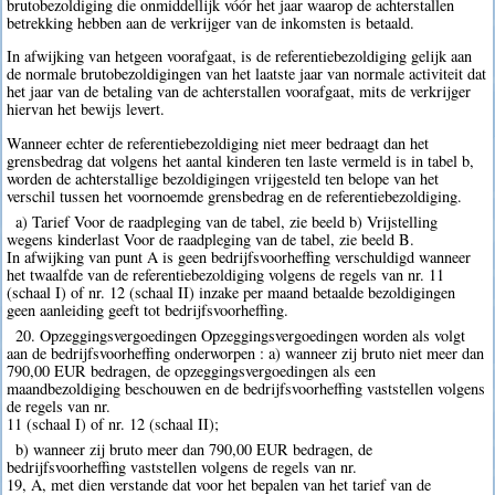
brutobezoldiging die onmiddellijk vóór het jaar waarop de achterstallen
betrekking hebben aan de verkrijger van de inkomsten is betaald.
In afwijking van hetgeen voorafgaat, is de referentiebezoldiging gelijk aan
de normale brutobezoldigingen van het laatste jaar van normale activiteit dat
het jaar van de betaling van de achterstallen voorafgaat, mits de verkrijger
hiervan het bewijs levert.
Wanneer echter de referentiebezoldiging niet meer bedraagt dan het
grensbedrag dat volgens het aantal kinderen ten laste vermeld is in tabel b,
worden de achterstallige bezoldigingen vrijgesteld ten belope van het
verschil tussen het voornoemde grensbedrag en de referentiebezoldiging.
a) Tarief Voor de raadpleging van de tabel, zie beeld b) Vrijstelling
wegens kinderlast Voor de raadpleging van de tabel, zie beeld B.
In afwijking van punt A is geen bedrijfsvoorheffing verschuldigd wanneer
het twaalfde van de referentiebezoldiging volgens de regels van nr. 11
(schaal I) of nr. 12 (schaal II) inzake per maand betaalde bezoldigingen
geen aanleiding geeft tot bedrijfsvoorheffing.
20. Opzeggingsvergoedingen Opzeggingsvergoedingen worden als volgt
aan de bedrijfsvoorheffing onderworpen : a) wanneer zij bruto niet meer dan
790,00 EUR bedragen, de opzeggingsvergoedingen als een
maandbezoldiging beschouwen en de bedrijfsvoorheffing vaststellen volgens
de regels van nr.
11 (schaal I) of nr. 12 (schaal II);
b) wanneer zij bruto meer dan 790,00 EUR bedragen, de
bedrijfsvoorheffing vaststellen volgens de regels van nr.
19, A, met dien verstande dat voor het bepalen van het tarief van de