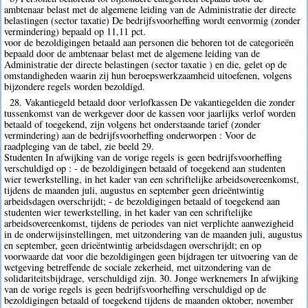
ambtenaar belast met de algemene leiding van de Administratie der directe
belastingen (sector taxatie) De bedrijfsvoorheffing wordt eenvormig (zonder
vermindering) bepaald op 11,11 pct.
voor de bezoldigingen betaald aan personen die behoren tot de categorieën
bepaald door de ambtenaar belast met de algemene leiding van de
Administratie der directe belastingen (sector taxatie ) en die, gelet op de
omstandigheden waarin zij hun beroepswerkzaamheid uitoefenen, volgens
bijzondere regels worden bezoldigd.
28. Vakantiegeld betaald door verlofkassen De vakantiegelden die zonder
tussenkomst van de werkgever door de kassen voor jaarlijks verlof worden
betaald of toegekend, zijn volgens het onderstaande tarief (zonder
vermindering) aan de bedrijfsvoorheffing onderworpen : Voor de
raadpleging van de tabel, zie beeld 29.
Studenten In afwijking van de vorige regels is geen bedrijfsvoorheffing
verschuldigd op : - de bezoldigingen betaald of toegekend aan studenten
wier tewerkstelling, in het kader van een schriftelijke arbeidsovereenkomst,
tijdens de maanden juli, augustus en september geen drieëntwintig
arbeidsdagen overschrijdt; - de bezoldigingen betaald of toegekend aan
studenten wier tewerkstelling, in het kader van een schriftelijke
arbeidsovereenkomst, tijdens de periodes van niet verplichte aanwezigheid
in de onderwijsinstellingen, met uitzondering van de maanden juli, augustus
en september, geen drieëntwintig arbeidsdagen overschrijdt; en op
voorwaarde dat voor die bezoldigingen geen bijdragen ter uitvoering van de
wetgeving betreffende de sociale zekerheid, met uitzondering van de
solidariteitsbijdrage, verschuldigd zijn. 30. Jonge werknemers In afwijking
van de vorige regels is geen bedrijfsvoorheffing verschuldigd op de
bezoldigingen betaald of toegekend tijdens de maanden oktober, november