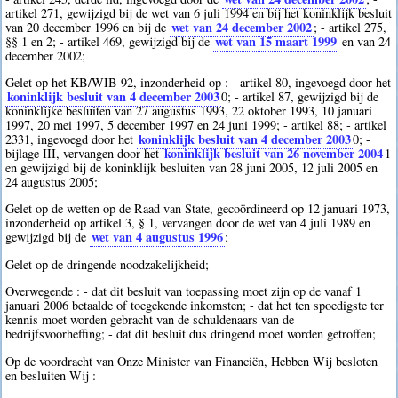
artikel 271, gewijzigd bij de wet van 6 juli 1994 en bij het koninklijk besluit
wet van 24 december 2002
van 20 december 1996 en bij de
; - artikel 275,
wet van 15 maart 1999
§§ 1 en 2; - artikel 469, gewijzigd bij de
en van 24
december 2002;
Gelet op het KB/WIB 92, inzonderheid op : - artikel 80, ingevoegd door het
koninklijk besluit van 4 december 2003
0
; - artikel 87, gewijzigd bij de
koninklijke besluiten van 27 augustus 1993, 22 oktober 1993, 10 januari
1997, 20 mei 1997, 5 december 1997 en 24 juni 1999; - artikel 88; - artikel
koninklijk besluit van 4 december 2003
2331, ingevoegd door het
0
; -
koninklijk besluit van 26 november 2004
bijlage III, vervangen door het
1
en gewijzigd bij de koninklijk besluiten van 28 juni 2005, 12 juli 2005 en
24 augustus 2005;
Gelet op de wetten op de Raad van State, gecoördineerd op 12 januari 1973,
inzonderheid op artikel 3, § 1, vervangen door de wet van 4 juli 1989 en
wet van 4 augustus 1996
gewijzigd bij de
;
Gelet op de dringende noodzakelijkheid;
Overwegende : - dat dit besluit van toepassing moet zijn op de vanaf 1
januari 2006 betaalde of toegekende inkomsten; - dat het ten spoedigste ter
kennis moet worden gebracht van de schuldenaars van de
bedrijfsvoorheffing; - dat dit besluit dus dringend moet worden getroffen;
Op de voordracht van Onze Minister van Financiën, Hebben Wij besloten
en besluiten Wij :