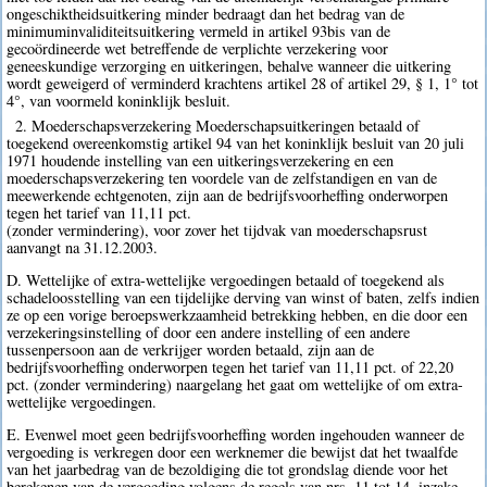
ongeschiktheidsuitkering minder bedraagt dan het bedrag van de
minimuminvaliditeitsuitkering vermeld in artikel 93bis van de
gecoördineerde wet betreffende de verplichte verzekering voor
geneeskundige verzorging en uitkeringen, behalve wanneer die uitkering
wordt geweigerd of verminderd krachtens artikel 28 of artikel 29, § 1, 1° tot
4°, van voormeld koninklijk besluit.
2. Moederschapsverzekering Moederschapsuitkeringen betaald of
toegekend overeenkomstig artikel 94 van het koninklijk besluit van 20 juli
1971 houdende instelling van een uitkeringsverzekering en een
moederschapsverzekering ten voordele van de zelfstandigen en van de
meewerkende echtgenoten, zijn aan de bedrijfsvoorheffing onderworpen
tegen het tarief van 11,11 pct.
(zonder vermindering), voor zover het tijdvak van moederschapsrust
aanvangt na 31.12.2003.
D. Wettelijke of extra-wettelijke vergoedingen betaald of toegekend als
schadeloosstelling van een tijdelijke derving van winst of baten, zelfs indien
ze op een vorige beroepswerkzaamheid betrekking hebben, en die door een
verzekeringsinstelling of door een andere instelling of een andere
tussenpersoon aan de verkrijger worden betaald, zijn aan de
bedrijfsvoorheffing onderworpen tegen het tarief van 11,11 pct. of 22,20
pct. (zonder vermindering) naargelang het gaat om wettelijke of om extra-
wettelijke vergoedingen.
E. Evenwel moet geen bedrijfsvoorheffing worden ingehouden wanneer de
vergoeding is verkregen door een werknemer die bewijst dat het twaalfde
van het jaarbedrag van de bezoldiging die tot grondslag diende voor het
berekenen van de vergoeding volgens de regels van nrs. 11 tot 14, inzake