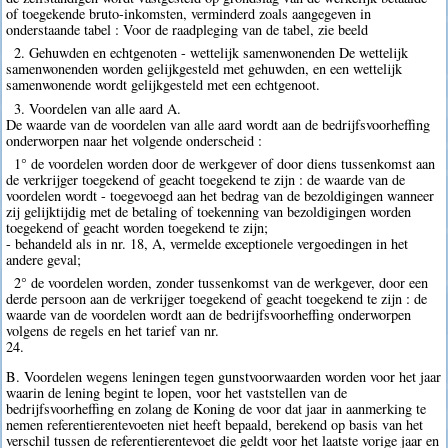
of toegekende bruto-inkomsten, verminderd zoals aangegeven in
onderstaande tabel : Voor de raadpleging van de tabel, zie beeld
2. Gehuwden en echtgenoten - wettelijk samenwonenden De wettelijk
samenwonenden worden gelijkgesteld met gehuwden, en een wettelijk
samenwonende wordt gelijkgesteld met een echtgenoot.
3. Voordelen van alle aard A.
De waarde van de voordelen van alle aard wordt aan de bedrijfsvoorheffing
onderworpen naar het volgende onderscheid :
1° de voordelen worden door de werkgever of door diens tussenkomst aan
de verkrijger toegekend of geacht toegekend te zijn : de waarde van de
voordelen wordt - toegevoegd aan het bedrag van de bezoldigingen wanneer
zij gelijktijdig met de betaling of toekenning van bezoldigingen worden
toegekend of geacht worden toegekend te zijn;
- behandeld als in nr. 18, A, vermelde exceptionele vergoedingen in het
andere geval;
2° de voordelen worden, zonder tussenkomst van de werkgever, door een
derde persoon aan de verkrijger toegekend of geacht toegekend te zijn : de
waarde van de voordelen wordt aan de bedrijfsvoorheffing onderworpen
volgens de regels en het tarief van nr.
24.
B. Voordelen wegens leningen tegen gunstvoorwaarden worden voor het jaar
waarin de lening begint te lopen, voor het vaststellen van de
bedrijfsvoorheffing en zolang de Koning de voor dat jaar in aanmerking te
nemen referentierentevoeten niet heeft bepaald, berekend op basis van het
verschil tussen de referentierentevoet die geldt voor het laatste vorige jaar en