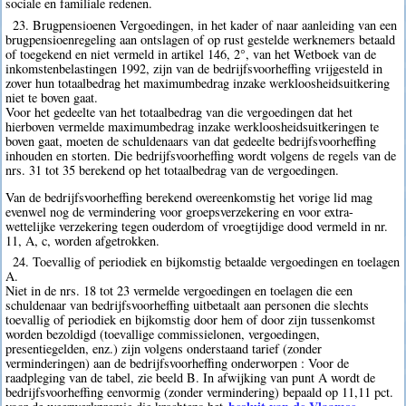
sociale en familiale redenen.
23. Brugpensioenen Vergoedingen, in het kader of naar aanleiding van een
brugpensioenregeling aan ontslagen of op rust gestelde werknemers betaald
of toegekend en niet vermeld in artikel 146, 2°, van het Wetboek van de
inkomstenbelastingen 1992, zijn van de bedrijfsvoorheffing vrijgesteld in
zover hun totaalbedrag het maximumbedrag inzake werkloosheidsuitkering
niet te boven gaat.
Voor het gedeelte van het totaalbedrag van die vergoedingen dat het
hierboven vermelde maximumbedrag inzake werkloosheidsuitkeringen te
boven gaat, moeten de schuldenaars van dat gedeelte bedrijfsvoorheffing
inhouden en storten. Die bedrijfsvoorheffing wordt volgens de regels van de
nrs. 31 tot 35 berekend op het totaalbedrag van de vergoedingen.
Van de bedrijfsvoorheffing berekend overeenkomstig het vorige lid mag
evenwel nog de vermindering voor groepsverzekering en voor extra-
wettelijke verzekering tegen ouderdom of vroegtijdige dood vermeld in nr.
11, A, c, worden afgetrokken.
24. Toevallig of periodiek en bijkomstig betaalde vergoedingen en toelagen
A.
Niet in de nrs. 18 tot 23 vermelde vergoedingen en toelagen die een
schuldenaar van bedrijfsvoorheffing uitbetaalt aan personen die slechts
toevallig of periodiek en bijkomstig door hem of door zijn tussenkomst
worden bezoldigd (toevallige commissielonen, vergoedingen,
presentiegelden, enz.) zijn volgens onderstaand tarief (zonder
verminderingen) aan de bedrijfsvoorheffing onderworpen : Voor de
raadpleging van de tabel, zie beeld B. In afwijking van punt A wordt de
bedrijfsvoorheffing eenvormig (zonder vermindering) bepaald op 11,11 pct.