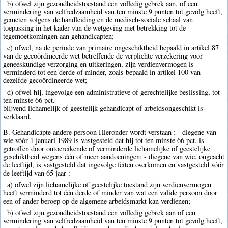
b) ofwel zijn gezondheidstoestand een volledig gebrek aan, of een
vermindering van zelfredzaamheid van ten minste 9 punten tot gevolg heeft,
gemeten volgens de handleiding en de medisch-sociale schaal van
toepassing in het kader van de wetgeving met betrekking tot de
tegemoetkomingen aan gehandicapten;
c) ofwel, na de periode van primaire ongeschiktheid bepaald in artikel 87
van de gecoördineerde wet betreffende de verplichte verzekering voor
geneeskundige verzorging en uitkeringen, zijn verdienvermogen is
verminderd tot een derde of minder, zoals bepaald in artikel 100 van
dezelfde gecoördineerde wet;
d) ofwel hij, ingevolge een administratieve of gerechtelijke beslissing, tot
ten minste 66 pct.
blijvend lichamelijk of geestelijk gehandicapt of arbeidsongeschikt is
verklaard.
B. Gehandicapte andere persoon Hieronder wordt verstaan : - diegene van
wie vóór 1 januari 1989 is vastgesteld dat hij tot ten minste 66 pct. is
getroffen door ontoereikende of verminderde lichamelijke of geestelijke
geschiktheid wegens één of meer aandoeningen; - diegene van wie, ongeacht
de leeftijd, is vastgesteld dat ingevolge feiten overkomen en vastgesteld vóór
de leeftijd van 65 jaar :
a) ofwel zijn lichamelijke of geestelijke toestand zijn verdienvermogen
heeft verminderd tot één derde of minder van wat een valide persoon door
een of ander beroep op de algemene arbeidsmarkt kan verdienen;
b) ofwel zijn gezondheidstoestand een volledig gebrek aan of een
vermindering van zelfredzaamheid van ten minste 9 punten tot gevolg heeft,