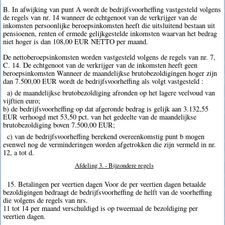
B. In afwijking van punt A wordt de bedrijfsvoorheffing vastgesteld volgens
de regels van nr. 14 wanneer de echtgenoot van de verkrijger van de
inkomsten persoonlijke beroepsinkomsten heeft die uitsluitend bestaan uit
pensioenen, renten of ermede gelijkgestelde inkomsten waarvan het bedrag
niet hoger is dan 108,00 EUR NETTO per maand.
De nettoberoepsinkomsten worden vastgesteld volgens de regels van nr. 7,
C. 14. De echtgenoot van de verkrijger van de inkomsten heeft geen
beroepsinkomsten Wanneer de maandelijkse brutobezoldigingen hoger zijn
dan 7.500,00 EUR wordt de bedrijfsvoorheffing als volgt vastgesteld :
a) de maandelijkse brutobezoldiging afronden op het lagere veelvoud van
vijftien euro;
b) de bedrijfsvoorheffing op dat afgeronde bedrag is gelijk aan 3.132,55
EUR verhoogd met 53,50 pct. van het gedeelte van de maandelijkse
brutobezoldiging boven 7.500,00 EUR;
c) van de bedrijfsvoorheffing berekend overeenkomstig punt b mogen
evenwel nog de verminderingen worden afgetrokken die zijn vermeld in nr.
12, a tot d.
Afdeling 3. - Bijzondere regels
15. Betalingen per veertien dagen Voor de per veertien dagen betaalde
bezoldigingen bedraagt de bedrijfsvoorheffing de helft van de voorheffing
die volgens de regels van nrs.
11 tot 14 per maand verschuldigd is op tweemaal de bezoldiging per
veertien dagen.