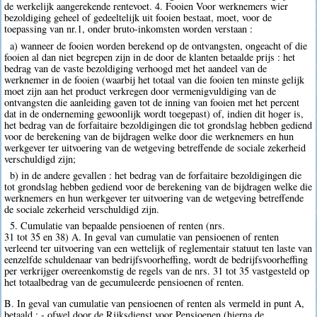
de werkelijk aangerekende rentevoet. 4. Fooien Voor werknemers wier
bezoldiging geheel of gedeeltelijk uit fooien bestaat, moet, voor de
toepassing van nr.1, onder bruto-inkomsten worden verstaan :
a) wanneer de fooien worden berekend op de ontvangsten, ongeacht of die
fooien al dan niet begrepen zijn in de door de klanten betaalde prijs : het
bedrag van de vaste bezoldiging verhoogd met het aandeel van de
werknemer in de fooien (waarbij het totaal van die fooien ten minste gelijk
moet zijn aan het product verkregen door vermenigvuldiging van de
ontvangsten die aanleiding gaven tot de inning van fooien met het percent
dat in de onderneming gewoonlijk wordt toegepast) of, indien dit hoger is,
het bedrag van de forfaitaire bezoldigingen die tot grondslag hebben gediend
voor de berekening van de bijdragen welke door die werknemers en hun
werkgever ter uitvoering van de wetgeving betreffende de sociale zekerheid
verschuldigd zijn;
b) in de andere gevallen : het bedrag van de forfaitaire bezoldigingen die
tot grondslag hebben gediend voor de berekening van de bijdragen welke die
werknemers en hun werkgever ter uitvoering van de wetgeving betreffende
de sociale zekerheid verschuldigd zijn.
5. Cumulatie van bepaalde pensioenen of renten (nrs.
31 tot 35 en 38) A. In geval van cumulatie van pensioenen of renten
verleend ter uitvoering van een wettelijk of reglementair statuut ten laste van
eenzelfde schuldenaar van bedrijfsvoorheffing, wordt de bedrijfsvoorheffing
per verkrijger overeenkomstig de regels van de nrs. 31 tot 35 vastgesteld op
het totaalbedrag van de gecumuleerde pensioenen of renten.
B. In geval van cumulatie van pensioenen of renten als vermeld in punt A,
betaald : - ofwel door de Rijksdienst voor Pensioenen (hierna de