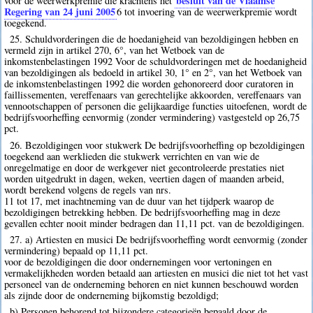
besluit van de Vlaamse
voor de weerwerkpremie die krachtens het
Regering van 24 juni 2005
6
tot invoering van de weerwerkpremie wordt
toegekend.
25. Schuldvorderingen die de hoedanigheid van bezoldigingen hebben en
vermeld zijn in artikel 270, 6°, van het Wetboek van de
inkomstenbelastingen 1992 Voor de schuldvorderingen met de hoedanigheid
van bezoldigingen als bedoeld in artikel 30, 1° en 2°, van het Wetboek van
de inkomstenbelastingen 1992 die worden gehonoreerd door curatoren in
faillissementen, vereffenaars van gerechtelijke akkoorden, vereffenaars van
vennootschappen of personen die gelijkaardige functies uitoefenen, wordt de
bedrijfsvoorheffing eenvormig (zonder vermindering) vastgesteld op 26,75
pct.
26. Bezoldigingen voor stukwerk De bedrijfsvoorheffing op bezoldigingen
toegekend aan werklieden die stukwerk verrichten en van wie de
onregelmatige en door de werkgever niet gecontroleerde prestaties niet
worden uitgedrukt in dagen, weken, veertien dagen of maanden arbeid,
wordt berekend volgens de regels van nrs.
11 tot 17, met inachtneming van de duur van het tijdperk waarop de
bezoldigingen betrekking hebben. De bedrijfsvoorheffing mag in deze
gevallen echter nooit minder bedragen dan 11,11 pct. van de bezoldigingen.
27. a) Artiesten en musici De bedrijfsvoorheffing wordt eenvormig (zonder
vermindering) bepaald op 11,11 pct.
voor de bezoldigingen die door ondernemingen voor vertoningen en
vermakelijkheden worden betaald aan artiesten en musici die niet tot het vast
personeel van de onderneming behoren en niet kunnen beschouwd worden
als zijnde door de onderneming bijkomstig bezoldigd;
b) Personen behorend tot bijzondere categorieën bepaald door de