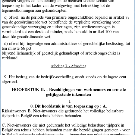
gemeten volgens de handleiding en de medisch-sociale schaal van
toepassing in het kader van de wetgeving met betrekking tot de
tegemoetkomingen aan gehandicapten;
c) ofwel, na de periode van primaire ongeschiktheid bepaald in artikel 87
van de gecoördineerde wet betreffende de verplichte verzekering voor
geneeskundige verzorging en uitkeringen, zijn verdienvermogen is
verminderd tot een derde of minder, zoals bepaald in artikel 100 van
dezelfde gecoördineerde wet;
d) ofwel hij, ingevolge een administratieve of gerechtelijke beslissing, tot
ten minste 66 pct.
blijvend lichamelijk of geestelijk gehandicapt of arbeidsongeschikt is
verklaard.
Afdeling 3. - Afronding
9. Het bedrag van de bedrijfsvoorheffing wordt steeds op de lagere cent
afgerond.
HOOFDSTUK II. - Bezoldigingen van werknemers en ermede
gelijkgestelde inkomsten
1
0. Dit hoofdstuk is van toepassing op : A.
Rijksinwoners B. Niet-inwoners die gedurende het volledige belastbare
tijdperk in België een tehuis hebben behouden.
C. Niet-inwoners die niet gedurende het volledige belastbare tijdperk in
België een tehuis hebben behouden maar die bezoldigingen genieten - voor
in België geleverde arbeidsprestaties, - ingevolge een arbeidsovereenkomst