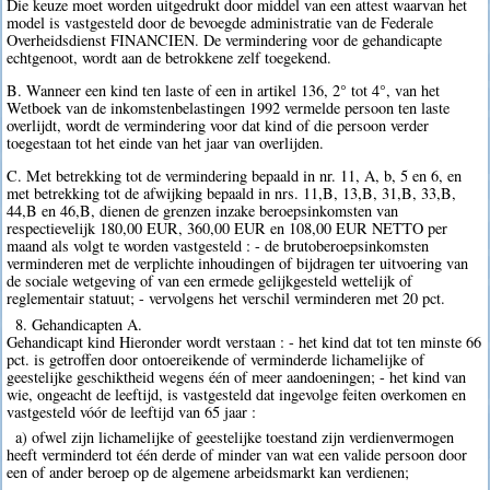
Die keuze moet worden uitgedrukt door middel van een attest waarvan het
model is vastgesteld door de bevoegde administratie van de Federale
Overheidsdienst FINANCIEN. De vermindering voor de gehandicapte
echtgenoot, wordt aan de betrokkene zelf toegekend.
B. Wanneer een kind ten laste of een in artikel 136, 2° tot 4°, van het
Wetboek van de inkomstenbelastingen 1992 vermelde persoon ten laste
overlijdt, wordt de vermindering voor dat kind of die persoon verder
toegestaan tot het einde van het jaar van overlijden.
C. Met betrekking tot de vermindering bepaald in nr. 11, A, b, 5 en 6, en
met betrekking tot de afwijking bepaald in nrs. 11,B, 13,B, 31,B, 33,B,
44,B en 46,B, dienen de grenzen inzake beroepsinkomsten van
respectievelijk 180,00 EUR, 360,00 EUR en 108,00 EUR NETTO per
maand als volgt te worden vastgesteld : - de brutoberoepsinkomsten
verminderen met de verplichte inhoudingen of bijdragen ter uitvoering van
de sociale wetgeving of van een ermede gelijkgesteld wettelijk of
reglementair statuut; - vervolgens het verschil verminderen met 20 pct.
8. Gehandicapten A.
Gehandicapt kind Hieronder wordt verstaan : - het kind dat tot ten minste 66
pct. is getroffen door ontoereikende of verminderde lichamelijke of
geestelijke geschiktheid wegens één of meer aandoeningen; - het kind van
wie, ongeacht de leeftijd, is vastgesteld dat ingevolge feiten overkomen en
vastgesteld vóór de leeftijd van 65 jaar :
a) ofwel zijn lichamelijke of geestelijke toestand zijn verdienvermogen
heeft verminderd tot één derde of minder van wat een valide persoon door
een of ander beroep op de algemene arbeidsmarkt kan verdienen;