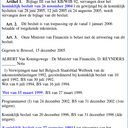
Artikel 1.
Bijlage III van het KB/WIB 92, vervangen door het
koninklijk besluit van 26 november 2004
1
en gewijzigd bij de koninklijk
besluiten van 28 juni 2005, 12 juli 2005 en 24 augustus 2005, wordt
vervangen door de bijlage van dit besluit.
Art. 2.
Dit besluit is van toepassing op de vanaf 1 januari 2006
betaalde of toegekende inkomsten.
Art. 3.
Onze Minister van Financiën is belast met de uitvoering van dit
besluit.
Gegeven te Brussel, 15 december 2005.
ALBERT Van Koningswege : De Minister van Financiën, D. REYNDERS
_______ Nota
1) Verwijzingen naar het Belgisch Staatsblad Wetboek van de
inkomstenbelastingen 1992, gecoördineerd bij koninklijk besluit van 10
april 1992, BS van 30 juli 1992.
Wet van 6 juli 1994, BS van 16 juli 1994.
Wet van 15 maart 1999
, BS van 27 maart 1999.
Programmawet (I) van 24 december 2002, BS van 31 december 2002 (1ste
uitgave).
Koninklijk besluit van 20 december 1996, BS van 31 december 1996 (4de
uitgave).
Koninklijk besluit van 27 augustus 1993
5
tot uitvoering van het