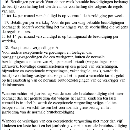
16. Betalingen per week Voor de per week betaalde bezoldigingen bedraagt
de bedrijfsvoorheffing het vierde van de voorheffing die volgens de regels
van nrs.
11 tot 14 per maand verschuldigd is op viermaal de bezoldiging per week.
17. Betalingen per werkdag Voor de per werkdag betaalde bezoldigingen
bedraagt de bedrijfsvoorheffing het twintigste van de voorheffing die volgens
de regels van nrs.
11 tot 14 per maand verschuldigd is op twintigmaal de bezoldiging per
werkdag.
18. Exceptionele vergoedingen A.
Voor andere exceptionele vergoedingen en toelagen dan
opzeggingsvergoedingen die een werkgever, buiten de normale
bezoldigingen aan leden van zijn personeel betaalt (vergoedingen voor
extrawerk, toevallige commissielonen op een geheel van verrichtingen,
bijzondere en exceptionele vergoedingen, vakantiegeld, enz.), wordt de
bedrijfsvoorheffing vastgesteld volgens het in punt a vermelde tarief, gelet
op het jaarbedrag van de normale brutobezoldigingen van de verkrijger van
de inkomsten.
Wanneer echter het jaarbedrag van de normale brutobezoldiging niet meer
bedraagt dan het grensbedrag dat volgens het aantal kinderen ten laste
vermeld is in tabel b, wordt de exceptionele vergoeding vrijgesteld ten
belope van het verschil tussen het voornoemde grensbedrag en het
jaarbedrag van de normale brutobezoldiging.
Wanneer de verkrijger van een exceptionele vergoeding niet meer dan vijf
kinderen ten laste heeft en het jaarbedrag van zijn normale brutobezoldiging