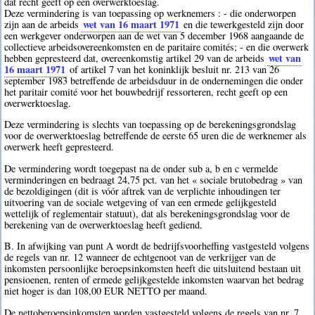
dat recht geeft op een overwerktoeslag.
Deze vermindering is van toepassing op werknemers : - die onderworpen
wet van 16 maart 1971
zijn aan de arbeids
en die tewerkgesteld zijn door
een werkgever onderworpen aan de wet van 5 december 1968 aangaande de
collectieve arbeidsovereenkomsten en de paritaire comités; - en die overwerk
wet van
hebben gepresteerd dat, overeenkomstig artikel 29 van de arbeids
16 maart 1971
of artikel 7 van het koninklijk besluit nr. 213 van 26
september 1983 betreffende de arbeidsduur in de ondernemingen die onder
het paritair comité voor het bouwbedrijf ressorteren, recht geeft op een
overwerktoeslag.
Deze vermindering is slechts van toepassing op de berekeningsgrondslag
voor de overwerktoeslag betreffende de eerste 65 uren die de werknemer als
overwerk heeft gepresteerd.
De vermindering wordt toegepast na de onder sub a, b en c vermelde
verminderingen en bedraagt 24,75 pct. van het « sociale brutobedrag » van
de bezoldigingen (dit is vóór aftrek van de verplichte inhoudingen ter
uitvoering van de sociale wetgeving of van een ermede gelijkgesteld
wettelijk of reglementair statuut), dat als berekeningsgrondslag voor de
berekening van de overwerktoeslag heeft gediend.
B. In afwijking van punt A wordt de bedrijfsvoorheffing vastgesteld volgens
de regels van nr. 12 wanneer de echtgenoot van de verkrijger van de
inkomsten persoonlijke beroepsinkomsten heeft die uitsluitend bestaan uit
pensioenen, renten of ermede gelijkgestelde inkomsten waarvan het bedrag
niet hoger is dan 108,00 EUR NETTO per maand.
De nettoberoepsinkomsten worden vastgesteld volgens de regels van nr. 7,