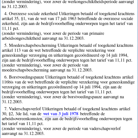
(zonder vermindering), voor zover de werkongeschiktheidsperiode aanvangt
na 31.12.2003.
4. Overzeese sociale zekerheid Uitkeringen betaald of toegekend krachtens
artikel 35, §1, van de wet van 17 juli 1963 betreffende de overzeese sociale
zekerheid, zijn aan de bedrijfsvoorheffing onderworpen tegen het tarief van
11,11 pct.
(zonder vermindering), voor zover de periode van primaire
arbeidsongeschiktheid aanvangt na 31.12.2003.
5. Moederschapsbescherming Uitkeringen betaald of toegekend krachtens
artikel 113 van de wet betreffende de verplichte verzekering voor
geneeskundige verzorging en uitkeringen gecoördineerd op 14 juli 1994,
zijn aan de bedrijfsvoorheffing onderworpen tegen het tarief van 11,11 pct.
(zonder vermindering), voor zover de periode van
moederschapsbescherming aanvangt na 31.12.2003.
6. Borstvoedingspauze Uitkeringen betaald of toegekend krachtens artikel
116bis van de wet betreffende de verplichte verzekering voor geneeskundige
verzorging en uitkeringen gecoördineerd op 14 juli 1994, zijn aan de
bedrijfsvoorheffing onderworpen tegen het tarief van 11,11 pct.
(zonder vermindering), voor zover de borstvoedingspauze aanvangt na
31.12.2003.
7. Vaderschapsverlof Uitkeringen betaald of toegekend krachtens artikel
wet van 3 juli 1978
30, §2, 3de lid, van de
betreffende de
arbeidsovereenkomsten, zijn aan de bedrijfsvoorheffing onderworpen tegen
het tarief van 11,11 pct.
(zonder vermindering), voor zover de periode van vaderschapsverlof
aanvangt na 31.12.2003.