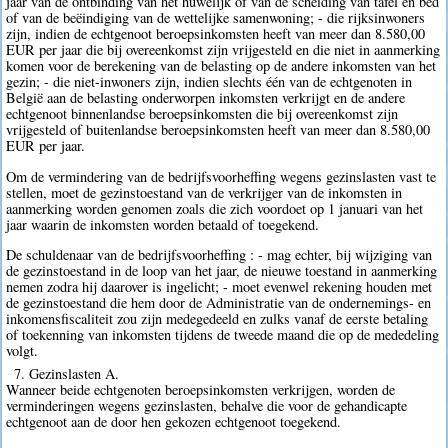
jaar van de ontbinding van het huwelijk of van de scheiding van tafel en bed
of van de beëindiging van de wettelijke samenwoning; - die rijksinwoners
zijn, indien de echtgenoot beroepsinkomsten heeft van meer dan 8.580,00
EUR per jaar die bij overeenkomst zijn vrijgesteld en die niet in aanmerking
komen voor de berekening van de belasting op de andere inkomsten van het
gezin; - die niet-inwoners zijn, indien slechts één van de echtgenoten in
België aan de belasting onderworpen inkomsten verkrijgt en de andere
echtgenoot binnenlandse beroepsinkomsten die bij overeenkomst zijn
vrijgesteld of buitenlandse beroepsinkomsten heeft van meer dan 8.580,00
EUR per jaar.
Om de vermindering van de bedrijfsvoorheffing wegens gezinslasten vast te
stellen, moet de gezinstoestand van de verkrijger van de inkomsten in
aanmerking worden genomen zoals die zich voordoet op 1 januari van het
jaar waarin de inkomsten worden betaald of toegekend.
De schuldenaar van de bedrijfsvoorheffing : - mag echter, bij wijziging van
de gezinstoestand in de loop van het jaar, de nieuwe toestand in aanmerking
nemen zodra hij daarover is ingelicht; - moet evenwel rekening houden met
de gezinstoestand die hem door de Administratie van de ondernemings- en
inkomensfiscaliteit zou zijn medegedeeld en zulks vanaf de eerste betaling
of toekenning van inkomsten tijdens de tweede maand die op de mededeling
volgt.
7. Gezinslasten A.
Wanneer beide echtgenoten beroepsinkomsten verkrijgen, worden de
verminderingen wegens gezinslasten, behalve die voor de gehandicapte
echtgenoot aan de door hen gekozen echtgenoot toegekend.