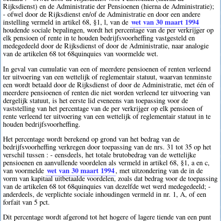
Rijksdienst) en de Administratie der Pensioenen (hierna de Administratie);
- ofwel door de Rijksdienst en/of de Administratie en door een andere
wet van 30 maart 1994
instelling vermeld in artikel 68, §1, l, van de
houdende sociale bepalingen, wordt het percentage van de per verkrijger op
elk pensioen of rente in te houden bedrijfsvoorheffing vastgesteld en
medegedeeld door de Rijksdienst of door de Administratie, naar analogie
van de artikelen 68 tot 68quinquies van voormelde wet.
In geval van cumulatie van een of meerdere pensioenen of renten verleend
ter uitvoering van een wettelijk of reglementair statuut, waarvan tenminste
een wordt betaald door de Rijksdienst of door de Administratie, met één of
meerdere pensioenen of renten die niet worden verleend ter uitvoering van
dergelijk statuut, is het eerste lid eveneens van toepassing voor de
vaststelling van het percentage van de per verkrijger op elk pensioen of
rente verleend ter uitvoering van een wettelijk of reglementair statuut in te
houden bedrijfsvoorheffing.
Het percentage wordt berekend op grond van het bedrag van de
bedrijfsvoorheffing verkregen door toepassing van de nrs. 31 tot 35 op het
verschil tussen : - eensdeels, het totale brutobedrag van de wettelijke
pensioenen en aanvullende voordelen als vermeld in artikel 68, §1, a en c,
wet van 30 maart 1994
van voormelde
, met uitzondering van de in de
vorm van kapitaal uitbetaalde voordelen, zoals dat bedrag voor de toepassing
van de artikelen 68 tot 68quinquies van dezelfde wet werd medegedeeld; -
anderdeels, de verplichte sociale inhoudingen vermeld in nr. 1, A, of een
forfait van 5 pct.
Dit percentage wordt afgerond tot het hogere of lagere tiende van een punt