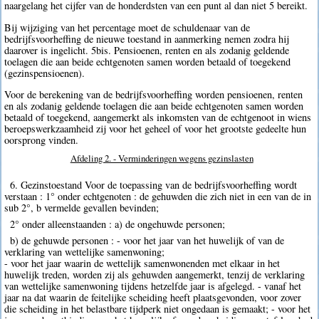
naargelang het cijfer van de honderdsten van een punt al dan niet 5 bereikt.
Bij wijziging van het percentage moet de schuldenaar van de
bedrijfsvoorheffing de nieuwe toestand in aanmerking nemen zodra hij
daarover is ingelicht. 5bis. Pensioenen, renten en als zodanig geldende
toelagen die aan beide echtgenoten samen worden betaald of toegekend
(gezinspensioenen).
Voor de berekening van de bedrijfsvoorheffing worden pensioenen, renten
en als zodanig geldende toelagen die aan beide echtgenoten samen worden
betaald of toegekend, aangemerkt als inkomsten van de echtgenoot in wiens
beroepswerkzaamheid zij voor het geheel of voor het grootste gedeelte hun
oorsprong vinden.
Afdeling 2. - Verminderingen wegens gezinslasten
6. Gezinstoestand Voor de toepassing van de bedrijfsvoorheffing wordt
verstaan : 1° onder echtgenoten : de gehuwden die zich niet in een van de in
sub 2°, b vermelde gevallen bevinden;
2° onder alleenstaanden : a) de ongehuwde personen;
b) de gehuwde personen : - voor het jaar van het huwelijk of van de
verklaring van wettelijke samenwoning;
- voor het jaar waarin de wettelijk samenwonenden met elkaar in het
huwelijk treden, worden zij als gehuwden aangemerkt, tenzij de verklaring
van wettelijke samenwoning tijdens hetzelfde jaar is afgelegd. - vanaf het
jaar na dat waarin de feitelijke scheiding heeft plaatsgevonden, voor zover
die scheiding in het belastbare tijdperk niet ongedaan is gemaakt; - voor het