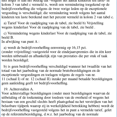
niet hoger is dan het bedrag dat -volgens het aantal kinderen ten laste- in
kolom 3 van tabel c vermeld is, wordt een vermindering toegekend op de
bedrijfsvoorheffing die volgens de twee vorige leden op de exceptionele
vergoeding is verschuldigd; die vermindering wordt volgens het aantal
kinderen ten laste berekend met het percent vermeld in kolom 2 van tabel c.
a) Tarief Voor de raadpleging van de tabel, zie beeld b) Vrijstelling
wegens kinderlast Voor de raadpleging van de tabel, zie beeld .
c) Vermindering wegens kinderlast Voor de raadpleging van de tabel, zie
beeld B.
In afwijking van punt A :
a) wordt de bedrijfsvoorheffing eenvormig op 16,15 pct.
(zonder vrijstelling) vastgesteld voor de eindejaarspremies die in één keer
worden uitbetaald en afhankelijk zijn van prestaties die per stuk of taak
worden bezoldigd;
b) is geen bedrijfsvoorheffing verschuldigd wanneer het twaalfde van het
totaal van het jaarbedrag van de normale brutobezoldigingen en de
exceptionele vergoedingen en toelagen volgens de regels van nr.
11 (schaal I) of nr. 12 (schaal II) inzake per maand betaalde bezoldigingen
geen aanleiding geeft tot bedrijfsvoorheffing.
19. Achterstallen A.
Voor achterstallige bezoldigingen (onder meer bezoldigingen waarvan de
uitbetaling of de toekenning door toedoen van de overheid of wegens het
bestaan van een geschil slechts heeft plaatsgehad na het verstrijken van het
belastbare tijdperk waarop zij in werkelijkheid betrekking hebben) wordt de
bedrijfsvoorheffing vastgesteld volgens het in punt a vermelde tarief, gelet
op de referentiebezoldiging, d.w.z. het jaarbedrag van de normale