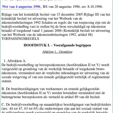
Wet van 4 augustus 1996
, BS van 20 augustus 1996, err. 8.10.1996.
Bijlage van het koninklijk besluit van 15 december 2005 Bijlage III van het
koninklijk besluit tot uitvoering van het Wetboek van de
inkomstenbelastingen 1992 Schalen en regels die van toepassing zijn om de
bedrijfsvoorheffing vast te stellen bij de bron verschuldigd op inkomsten
betaald of toegekend vanaf 1 januari 2006 (Koninklijk besluit tot uitvoering
van het Wetboek van de inkomstenbelastingen 1992, artikel 88)
TOEPASSINGSREGELS
HOOFDSTUK I. - Voorafgaande begrippen
Afdeling 1. - Grondslag
1. Aftrekken A.
De bedrijfsvoorheffing op beroepsinkomsten (hoofdstukken II tot V) wordt
vastgesteld op grondslag van de werkelijk betaalde of toegekende bruto-
inkomsten, verminderd met de verplichte inhoudingen ter uitvoering van de
sociale wetgeving of van een ermede gelijkgesteld wettelijk of reglementair
statuut.
B. De brutobezoldigingen van werknemers en ermede gelijkgestelde
inkomsten (hoofdstukken II en V) worden bovendien verminderd met de
buitengewone beroepskosten als vermeld in artikel 89 van dit besluit.
C. De bedrijfsvoorheffing op maandelijkse bezoldigingen van bedrijfsleiders
(nrs. 44 tot 47, 63 tot 65) die onderworpen zijn aan het sociaal statuut van
de zelfstandigen wordt vastgesteld op grondslag van de werkelijk betaalde