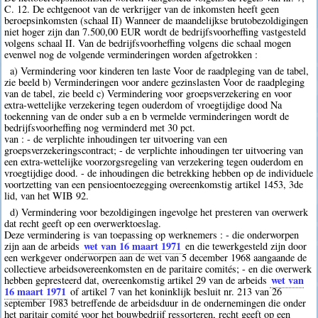
C. 12. De echtgenoot van de verkrijger van de inkomsten heeft geen
beroepsinkomsten (schaal II) Wanneer de maandelijkse brutobezoldigingen
niet hoger zijn dan 7.500,00 EUR wordt de bedrijfsvoorheffing vastgesteld
volgens schaal II. Van de bedrijfsvoorheffing volgens die schaal mogen
evenwel nog de volgende verminderingen worden afgetrokken :
a) Vermindering voor kinderen ten laste Voor de raadpleging van de tabel,
zie beeld b) Verminderingen voor andere gezinslasten Voor de raadpleging
van de tabel, zie beeld c) Vermindering voor groepsverzekering en voor
extra-wettelijke verzekering tegen ouderdom of vroegtijdige dood Na
toekenning van de onder sub a en b vermelde verminderingen wordt de
bedrijfsvoorheffing nog verminderd met 30 pct.
van : - de verplichte inhoudingen ter uitvoering van een
groepsverzekeringscontract; - de verplichte inhoudingen ter uitvoering van
een extra-wettelijke voorzorgsregeling van verzekering tegen ouderdom en
vroegtijdige dood. - de inhoudingen die betrekking hebben op de individuele
voortzetting van een pensioentoezegging overeenkomstig artikel 1453, 3de
lid, van het WIB 92.
d) Vermindering voor bezoldigingen ingevolge het presteren van overwerk
dat recht geeft op een overwerktoeslag.
Deze vermindering is van toepassing op werknemers : - die onderworpen
wet van 16 maart 1971
zijn aan de arbeids
en die tewerkgesteld zijn door
een werkgever onderworpen aan de wet van 5 december 1968 aangaande de
collectieve arbeidsovereenkomsten en de paritaire comités; - en die overwerk
wet van
hebben gepresteerd dat, overeenkomstig artikel 29 van de arbeids
16 maart 1971
of artikel 7 van het koninklijk besluit nr. 213 van 26
september 1983 betreffende de arbeidsduur in de ondernemingen die onder
het paritair comité voor het bouwbedrijf ressorteren, recht geeft op een