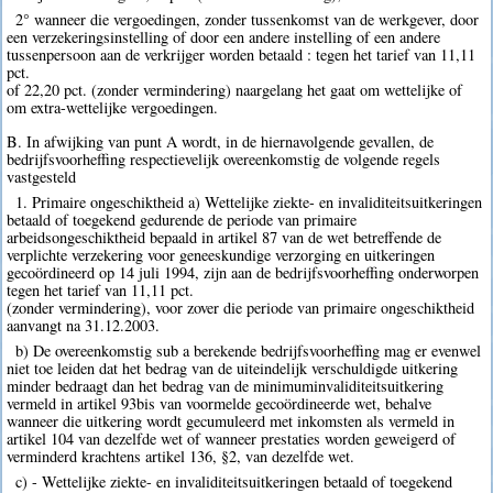
2° wanneer die vergoedingen, zonder tussenkomst van de werkgever, door
een verzekeringsinstelling of door een andere instelling of een andere
tussenpersoon aan de verkrijger worden betaald : tegen het tarief van 11,11
pct.
of 22,20 pct. (zonder vermindering) naargelang het gaat om wettelijke of
om extra-wettelijke vergoedingen.
B. In afwijking van punt A wordt, in de hiernavolgende gevallen, de
bedrijfsvoorheffing respectievelijk overeenkomstig de volgende regels
vastgesteld
1. Primaire ongeschiktheid a) Wettelijke ziekte- en invaliditeitsuitkeringen
betaald of toegekend gedurende de periode van primaire
arbeidsongeschiktheid bepaald in artikel 87 van de wet betreffende de
verplichte verzekering voor geneeskundige verzorging en uitkeringen
gecoördineerd op 14 juli 1994, zijn aan de bedrijfsvoorheffing onderworpen
tegen het tarief van 11,11 pct.
(zonder vermindering), voor zover die periode van primaire ongeschiktheid
aanvangt na 31.12.2003.
b) De overeenkomstig sub a berekende bedrijfsvoorheffing mag er evenwel
niet toe leiden dat het bedrag van de uiteindelijk verschuldigde uitkering
minder bedraagt dan het bedrag van de minimuminvaliditeitsuitkering
vermeld in artikel 93bis van voormelde gecoördineerde wet, behalve
wanneer die uitkering wordt gecumuleerd met inkomsten als vermeld in
artikel 104 van dezelfde wet of wanneer prestaties worden geweigerd of
verminderd krachtens artikel 136, §2, van dezelfde wet.
c) - Wettelijke ziekte- en invaliditeitsuitkeringen betaald of toegekend