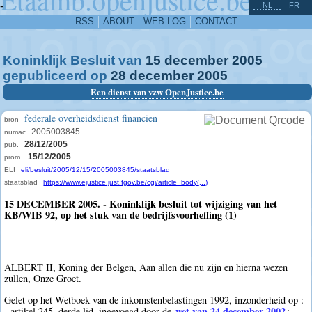
^
-
NL
FR
RSS
ABOUT
WEB LOG
CONTACT
Koninklijk Besluit van
15
december
2005
gepubliceerd op
28
december
2005
Een dienst van vzw OpenJustice.be
federale overheidsdienst financien
bron
2005003845
numac
28/12/2005
pub.
15/12/2005
prom.
ELI
eli/besluit/2005/12/15/2005003845/staatsblad
staatsblad
https://www.ejustice.just.fgov.be/cgi/article_body(...)
15 DECEMBER 2005. - Koninklijk besluit tot wijziging van het
KB/WIB 92, op het stuk van de bedrijfsvoorheffing (1)
ALBERT II, Koning der Belgen, Aan allen die nu zijn en hierna wezen
zullen, Onze Groet.
Gelet op het Wetboek van de inkomstenbelastingen 1992, inzonderheid op :
wet van 24 december 2002
- artikel 245, derde lid, ingevoegd door de
; -