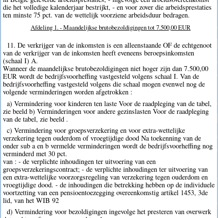
die het volledige kalenderjaar bestrijkt, - en voor zover die arbeidsprestaties
ten minste 75 pct. van de wettelijk voorziene arbeidsduur bedragen.
Afdeling 1. - Maandelijkse brutobezoldigingen tot 7.500,00 EUR
11. De verkrijger van de inkomsten is een alleenstaande OF de echtgenoot
van de verkrijger van de inkomsten heeft eveneens beroepsinkomsten
(schaal I) A.
Wanneer de maandelijkse brutobezoldigingen niet hoger zijn dan 7.500,00
EUR wordt de bedrijfsvoorheffing vastgesteld volgens schaal I. Van de
bedrijfsvoorheffing vastgesteld volgens die schaal mogen evenwel nog de
volgende verminderingen worden afgetrokken :
a) Vermindering voor kinderen ten laste Voor de raadpleging van de tabel,
zie beeld b) Verminderingen voor andere gezinslasten Voor de raadpleging
van de tabel, zie beeld .
c) Vermindering voor groepsverzekering en voor extra-wettelijke
verzekering tegen ouderdom of vroegtijdige dood Na toekenning van de
onder sub a en b vermelde verminderingen wordt de bedrijfsvoorheffing nog
verminderd met 30 pct.
van : - de verplichte inhoudingen ter uitvoering van een
groepsverzekeringscontract; - de verplichte inhoudingen ter uitvoering van
een extra-wettelijke voorzorgsregeling van verzekering tegen ouderdom en
vroegtijdige dood. - de inhoudingen die betrekking hebben op de individuele
voortzetting van een pensioentoezegging overeenkomstig artikel 1453, 3de
lid, van het WIB 92
d) Vermindering voor bezoldigingen ingevolge het presteren van overwerk