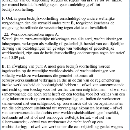
per maand betaalde bezoldigingen, geen aanleiding geeft tot
bedrijfsvoorheffing.
F. Ook is geen bedrijfsvoorheffing verschuldigd op andere wettelijke
vergoedingen dan die vermeld onder punt B, toegekend krachtens de
wetgeving betreffende de verzekering tegen ziekte en invaliditeit.
22. Werkloosheidsuitkeringen A.
Wettelijke en extra-wettelijke uitkeringen van alle aard, wachtuitkeringen
inbegrepen, verkregen als volledig of gedeeltelijk herstel van een tijdelijke
derving van bezoldigingen ten gevolge van volledige of gedeeltelijke
werkloosheid, zijn aan de bedrijfsvoorheffing onderworpen tegen het tarief
van 10,09 pct.
B. In afwijking van punt A moet geen bedrijfsvoorheffing worden
ingehouden op de wettelijke werkloosheids- of wachtuitkeringen van
volledig werkloze werknemers die generlei inkomen uit
beroepswerkzaamheid verkrijgen en die in de zin van de reglementering
inzake werkloosheid de hoedanigheid hebben : - ofwel van samenwonende
met recht op een toeslag voor het verlies van een enig inkomen; - ofwel van
samenwonende die noch recht heeft op een toeslag voor het verlies van een
enig inkomen noch op een aanpassingstoeslag, en, indien de werknemer
samenwoont met een echtgenoot, op voorwaarde dat de beroepsinkomsten
van die echtgenoot uitsluitend uit vervangingsinkomsten bestaan; - ofwel
van samenwonende die slechts over werkloosheidsuitkeringen beschikt,
bestaande uit het al of niet verhoogde wettelijk forfait; - ofwel van
alleenwonende; - ofwel van werknemer die recht heeft op een
wachtuitkering; - ofwel van werknemer die een vrijstelling geniet wegens