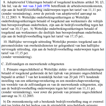
8. Adoptieverlof Uitkeringen betaald of toegekend krachtens artikel 30, §3,
wet van 3 juli 1978
3de lid, van de
betreffende de arbeidsovereenkomsten,
zijn aan de bedrijfsvoorheffing onderworpen tegen het tarief van 11,11 pct.
(zonder vermindering), zover de periode van adoptieverlof aanvangt na
31.12.2003. 9. Wettelijke onderbrekingsuitkeringen a) Wettelijke
onderbrekingsuitkeringen betaald of toegekend aan werknemers die voltijds
hun beroepsloopbaan onderbreken, zijn aan de bedrijfsvoorheffing tegen het
tarief van 10,13 pct.. b) Wettelijke onderbrekingsuitkeringen betaald of
toegekend aan werknemers die deeltijds hun beroepsloopbaan onderbreken,
zijn aan de bedrijfsvoorheffing tegen het tarief van 17,15 pct..
10. Halftijdse vervroegde uittreding Wettelijke premies toegekend aan de
personeelsleden van overheidsdiensten ter gelegenheid van hun halftijdse
vervroegde uittreding, zijn aan de bedrijfsvoorheffing onderworpen tegen het
tarief van 17,15 pct.
(zonder vermindering).
C. Zelfstandigen en meewerkende echtgenoten
1. Primaire ongeschiktheid a) Wettelijke ziekte- en invaliditeitsuitkeringen
betaald of toegekend gedurende de het tijdvak van primaire ongeschiktheid
bepaald in artikel 7 van het koninklijk besluit van 20 juli 1971 houdende
instelling van een uitkeringsverzekering en een moederschapsverzekering
ten voordele van de zelfstandigen en van de meewerkende echtgenoten, zijn
aan de bedrijfsvoorheffing onderworpen tegen het tarief van 11,11 pct.
(zonder vermindering), voor zover die periode van primaire ongeschiktheid
aanvangt na 31.12.2003.
b) De overeenkomstig sub a berekende bedrijfsvoorheffing mag er evenwel
niet toe leiden dat het bedrag van de uiteindelijk verschuldigde primaire