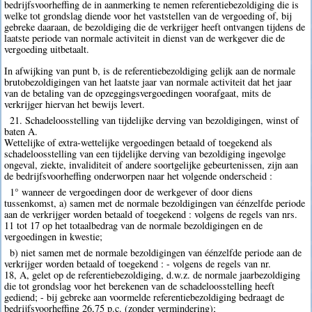
bedrijfsvoorheffing de in aanmerking te nemen referentiebezoldiging die is
welke tot grondslag diende voor het vaststellen van de vergoeding of, bij
gebreke daaraan, de bezoldiging die de verkrijger heeft ontvangen tijdens de
laatste periode van normale activiteit in dienst van de werkgever die de
vergoeding uitbetaalt.
In afwijking van punt b, is de referentiebezoldiging gelijk aan de normale
brutobezoldigingen van het laatste jaar van normale activiteit dat het jaar
van de betaling van de opzeggingsvergoedingen voorafgaat, mits de
verkrijger hiervan het bewijs levert.
21. Schadeloosstelling van tijdelijke derving van bezoldigingen, winst of
baten A.
Wettelijke of extra-wettelijke vergoedingen betaald of toegekend als
schadeloosstelling van een tijdelijke derving van bezoldiging ingevolge
ongeval, ziekte, invaliditeit of andere soortgelijke gebeurtenissen, zijn aan
de bedrijfsvoorheffing onderworpen naar het volgende onderscheid :
1° wanneer de vergoedingen door de werkgever of door diens
tussenkomst, a) samen met de normale bezoldigingen van éénzelfde periode
aan de verkrijger worden betaald of toegekend : volgens de regels van nrs.
11 tot 17 op het totaalbedrag van de normale bezoldigingen en de
vergoedingen in kwestie;
b) niet samen met de normale bezoldigingen van éénzelfde periode aan de
verkrijger worden betaald of toegekend : - volgens de regels van nr.
18, A, gelet op de referentiebezoldiging, d.w.z. de normale jaarbezoldiging
die tot grondslag voor het berekenen van de schadeloosstelling heeft
gediend; - bij gebreke aan voormelde referentiebezoldiging bedraagt de
bedrijfsvoorheffing 26,75 p.c. (zonder vermindering);