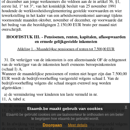
of december aan jonge werknemers die voldoen aan de in artikel 36, §1,
eerste lid, 1° tot 3°, van het koninklijk besluit van 25 november 1991
houdende de werkloosheidsreglementering gestelde voorwaarden en wier
tewerkstelling in het kader van een arbeidsovereenkomst aanvangt tijdens
voornoemde maanden oktober, november of december, op voorwaarde dat
het bedrag van die bezoldigingen 2.150,00 EUR bruto per maand niet
overschrijdt.
HOOFDSTUK III. - Pensioenen, renten, kapitalen, afkoopwaarden
en ermede gelijkgestelde inkomsten
Afdeling 1. - Maandelijkse pensioenen of renten tot 7.500,00 EUR
31. De verkrijger van de inkomsten is een alleenstaande OF de echtgenoot
van de verkrijger van de inkomsten heeft eveneens beroepsinkomsten
(schaal I) A.
Wanneer de maandelijkse pensioenen of renten niet hoger zijn dan 7.500,00
EUR wordt de bedrijfsvoorheffing vastgesteld volgens schaal I. Van de
bedrijfsvoorheffing volgens die schaal mogen evenwel nog worden
afgetrokken :
a) de vermindering voor kinderen ten laste vermeld in nr.
11, A, tabel a;
b) de verminderingen voor andere gezinslasten vermeld in nr.
x
Etaamb.be maakt gebruik van cookies
11, A, tabel b, behalve de vermindering voor alleenstaanden (vermeld in nr.
11, A, tabel b, punt 1).
Etaamb.be gebruikt cookies om uw taalvoorkeur te onthouden en om beter
te begrijpen hoe etaamb.be gebruikt wordt.
B. In afwijking van punt A wordt de bedrijfsvoorheffing vastgesteld volgens
Doorgaan
Meer details
de regels van nr. 32 wanneer de echtgenoot van de verkrijger van de