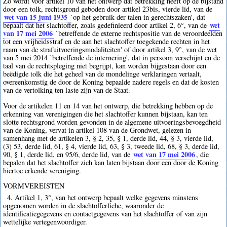
Zo wordt voor artikel 10 van het ontwerp dat betrekking heeft op de bijstand
door een tolk, rechtsgrond geboden door artikel 23bis, vierde lid, van de
wet van 15 juni 1935
`op het gebruik der talen in gerechtszaken', dat
wet
bepaalt dat het slachtoffer, zoals gedefinieerd door artikel 2, 6°, van de
van 17 mei 2006
`betreffende de externe rechtspositie van de veroordeelden
tot een vrijheidsstraf en de aan het slachtoffer toegekende rechten in het
raam van de strafuitvoeringsmodaliteiten' of door artikel 3, 9°, van de wet
van 5 mei 2014 `betreffende de internering', dat in persoon verschijnt en de
taal van de rechtspleging niet begrijpt, kan worden bijgestaan door een
beëdigde tolk die het geheel van de mondelinge verklaringen vertaalt,
overeenkomstig de door de Koning bepaalde nadere regels en dat de kosten
van de vertolking ten laste zijn van de Staat.
Voor de artikelen 11 en 14 van het ontwerp, die betrekking hebben op de
erkenning van verenigingen die het slachtoffer kunnen bijstaan, kan ten
slotte rechtsgrond worden gevonden in de algemene uitvoeringsbevoegdheid
van de Koning, vervat in artikel 108 van de Grondwet, gelezen in
samenhang met de artikelen 3, § 2, 35, § 1, derde lid, 44, § 3, vierde lid,
(3) 53, derde lid, 61, § 4, vierde lid, 63, § 3, tweede lid, 68, § 3, derde lid,
wet van 17 mei 2006
90, § 1, derde lid, en 95/6, derde lid, van de
, die
bepalen dat het slachtoffer zich kan laten bijstaan door een door de Koning
hiertoe erkende vereniging.
VORMVEREISTEN
4. Artikel 1, 3°, van het ontwerp bepaalt welke gegevens minstens
opgenomen worden in de slachtofferfiche, waaronder de
identificatiegegevens en contactgegevens van het slachtoffer of van zijn
wettelijke vertegenwoordiger.