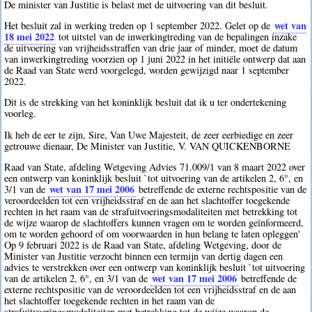
De minister van Justitie is belast met de uitvoering van dit besluit.
wet van
Het besluit zal in werking treden op 1 september 2022. Gelet op de
18 mei 2022
tot uitstel van de inwerkingtreding van de bepalingen inzake
de uitvoering van vrijheidsstraffen van drie jaar of minder, moet de datum
van inwerkingtreding voorzien op 1 juni 2022 in het initiële ontwerp dat aan
de Raad van State werd voorgelegd, worden gewijzigd naar 1 september
2022.
Dit is de strekking van het koninklijk besluit dat ik u ter ondertekening
voorleg.
Ik heb de eer te zijn, Sire, Van Uwe Majesteit, de zeer eerbiedige en zeer
getrouwe dienaar, De Minister van Justitie, V. VAN QUICKENBORNE
Raad van State, afdeling Wetgeving Advies 71.009/1 van 8 maart 2022 over
een ontwerp van koninklijk besluit `tot uitvoering van de artikelen 2, 6°, en
wet van 17 mei 2006
3/1 van de
betreffende de externe rechtspositie van de
veroordeelden tot een vrijheidsstraf en de aan het slachtoffer toegekende
rechten in het raam van de strafuitvoeringsmodaliteiten met betrekking tot
de wijze waarop de slachtoffers kunnen vragen om te worden geïnformeerd,
om te worden gehoord of om voorwaarden in hun belang te laten opleggen'
Op 9 februari 2022 is de Raad van State, afdeling Wetgeving, door de
Minister van Justitie verzocht binnen een termijn van dertig dagen een
advies te verstrekken over een ontwerp van koninklijk besluit `tot uitvoering
wet van 17 mei 2006
van de artikelen 2, 6°, en 3/1 van de
betreffende de
externe rechtspositie van de veroordeelden tot een vrijheidsstraf en de aan
het slachtoffer toegekende rechten in het raam van de
strafuitvoeringsmodaliteiten met betrekking tot de wijze waarop de