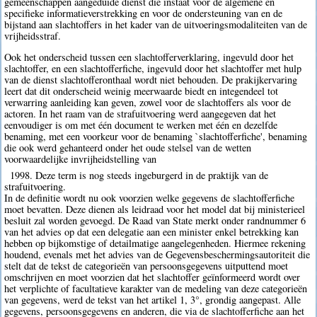
gemeenschappen aangeduide dienst die instaat voor de algemene en
specifieke informatieverstrekking en voor de ondersteuning van en de
bijstand aan slachtoffers in het kader van de uitvoeringsmodaliteiten van de
vrijheidsstraf.
Ook het onderscheid tussen een slachtofferverklaring, ingevuld door het
slachtoffer, en een slachtofferfiche, ingevuld door het slachtoffer met hulp
van de dienst slachtofferonthaal wordt niet behouden. De prakijkervaring
leert dat dit onderscheid weinig meerwaarde biedt en integendeel tot
verwarring aanleiding kan geven, zowel voor de slachtoffers als voor de
actoren. In het raam van de strafuitvoering werd aangegeven dat het
eenvoudiger is om met één document te werken met één en dezelfde
benaming, met een voorkeur voor de benaming `slachtofferfiche', benaming
die ook werd gehanteerd onder het oude stelsel van de wetten
voorwaardelijke invrijheidstelling van
1998. Deze term is nog steeds ingeburgerd in de praktijk van de
strafuitvoering.
In de definitie wordt nu ook voorzien welke gegevens de slachtofferfiche
moet bevatten. Deze dienen als leidraad voor het model dat bij ministerieel
besluit zal worden gevoegd. De Raad van State merkt onder randnummer 6
van het advies op dat een delegatie aan een minister enkel betrekking kan
hebben op bijkomstige of detailmatige aangelegenheden. Hiermee rekening
houdend, evenals met het advies van de Gegevensbeschermingsautoriteit die
stelt dat de tekst de categorieën van persoonsgegevens uitputtend moet
omschrijven en moet voorzien dat het slachtoffer geïnformeerd wordt over
het verplichte of facultatieve karakter van de medeling van deze categorieën
van gegevens, werd de tekst van het artikel 1, 3°, grondig aangepast. Alle
gegevens, persoonsgegevens en anderen, die via de slachtofferfiche aan het