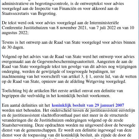
administratieve en begrotingscontrole, is de ontwerptekst voor advies
voorgelegd aan de Inspectie van Financiën en voor akkoord aan de
Staatssecretaris van Begroting.
De tekst werd ook voor advies voorgelegd aan de Interministeriële
Conferentie Justitiehuizen van 8 november 2021, van 7 juli 2022 en van 10
augustus 2022;
Tevens is het ontwerp aan de Raad van State voorgelegd voor advies binnen
de 30 dagen.
Volgend op het advies van de Raad van State werd het ontwerp voor advies
overgemaakt aan de Gegevensbeschermingsautoriteit. Aangezien de aan de
Raad van State voorgelegde tekst ten gevolge van dit advies nog wijzigingen
onderging, werden de gewijzigde of toegevoegde bepalingen, ter
inachtneming van het voorschrift van artikel 3, § 1, eerste lid, van de wetten
op de Raad van State, opnieuw aan de afdeling Wetgeving voorgelegd.
Toelichting bij de artikelen Het eerste artikel omvat een definitie van
begrippen die veelvuldig in het koninklijk besluit voorkomen.
koninklijk besluit van 29 januari 2007
Een aantal definities uit het
worden niet behouden. Het onderscheid tussen de justitieassistent eerstelijn
en de justitieassistent slachtofferonthaal past niet meer in de structurele
veranderingen die de Justitiehuizen ondergingen volgend op de zesde
Staatshervorming. Deze opdrachten worden nu uitgevoerd door de bevoegde
dienst van de gemeenschappen. Er wordt een definitie ingevoegd van deze
dienst voor de toepassing van dit koninklijk besluit, als zijnde de door de