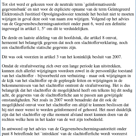
Tot slot werd er gekozen voor de neutrale term `geïnformatiseerde
gegevensbank' en niet voor de expliciete opname van de term Geïntegreerd
Elektronisch Justitieel Opvolgingsdossier teneinde het besluit niet te moeten
wijzigen in geval deze ooit van naam zou wijzigen. Volgend op het advies
van de Gegevensbeschermingsautoriteit onder punt 6, werd een definitie
ingevoegd in artikel 1, 5° om dit te verduidelijken.
De derde en laatste afdeling van dit hoofdstuk, die artikel 8 omvat,
herneemt het belangrijk gegeven dat noch een slachtofferverklaring, noch
een slachtofferfiche statische gegevens zijn.
Dit was ook voorzien in artikel 3 van het koninklijk besluit van 2007.
Omdat de strafuitvoering zich over een lange periode kan uitstrekken,
kunnen zich allerlei wijzigingen voordoen zowel in de persoonlijke toestand
van het slachtoffer - bijvoorbeeld een verhuizing - maar ook wijzigingen in
de kijk van het slachtoffer op de gepleegde feiten en wijzigingen in de
bekommernissen van het slachtoffer omtrent de strafuitvoering. Het is dus
belangrijk dat het slachtoffer de mogelijkheid heeft om telkens hij dit nodig
acht, de gegevens van de slachtofferfiche aan te passen aan gewijzigde
omstandigheden. Net zoals in 2007 wordt benadrukt dat dit ook de
mogelijkheid omvat voor het slachtoffer om altijd te kunnen beslissen dat
hij niet meer wenst te worden geïnformeerd of gehoord. Het moet duidelijk
zijn dat het slachtoffer op elke moment afstand moet kunnen doen van de
rechten welke hem in het kader van de wet zijn toebedeeld.
In antwoord op het advies van de Gegevensbeschermingsautoriteit onder
punt 8 betreffende het `intrekken' van de slachtofferfiche wordt vooreerst