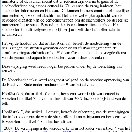
ministerie of de rechter meent dat er redenen zijn om na te gaan of de
slachtofferfiche nog steeds actueel is. Zij kunnen de vraag kaderen, het
slachtoffer informeren en bijstaan. Dit kunnen immers emotioneel moeilijke
momenten zijn voor het slachtoffer. Het is de wettelijke opdracht van de
bevoegde diensten van de gemeenschappen om de slachtoffers op dergelijke
momenten bij te staan. Bovendien, het is een louter dienstaanbod. Het
slachtoffer kan dit weigeren en blijft vrij om zelf de slachtofferfiche te
actualiseren.
Het vijfde hoofdstuk, dat artikel 9 omvat, betreft de mededeling van de
beslissingen die worden genomen door de strafuitvoeringsrechter, de
strafuitvoeringsrechtbank en het Hof van Cassatie, aan de bevoegde dienst
van de gemeenschappen in de dossiers waarin deze tussenkomt.
Deze wijziging werd reeds hoger besproken onder bij de toelichting van
artikel 2.
De Nederlandse tekst werd aangepast volgend op de terechte opmerking van
de Raad van State onder randnummer 9 van het advies.
Hoofdstuk 6, dat artikel 10 omvat, herneemt woordelijk wat actueel is
voorzien in artikel 7bis van het besluit van 2007 inzake de bijstand van de
tolk.
Hoofdstuk 7, dat artikel 11 omvat, betreft de erkenning van de verenigingen
die in het kader van de wet de slachtoffers kunnen bijstaan en herneemt wat
is voorzien in artikel 4 van het besluit van
2007. De verenigingen die werden erkend in het kader van artikel 4 van het