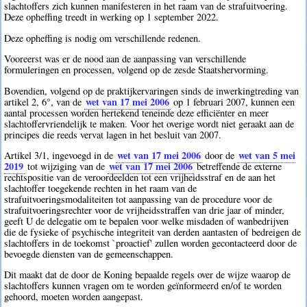
slachtoffers zich kunnen manifesteren in het raam van de strafuitvoering.
Deze opheffing treedt in werking op 1 september 2022.
Deze opheffing is nodig om verschillende redenen.
Vooreerst was er de nood aan de aanpassing van verschillende
formuleringen en processen, volgend op de zesde Staatshervorming.
Bovendien, volgend op de praktijkervaringen sinds de inwerkingtreding van
wet van 17 mei 2006
artikel 2, 6°, van de
op 1 februari 2007, kunnen een
aantal processen worden hertekend teneinde deze efficiënter en meer
slachtoffervriendelijk te maken. Voor het overige wordt niet geraakt aan de
principes die reeds vervat lagen in het besluit van 2007.
wet van 17 mei 2006
wet van 5 mei
Artikel 3/1, ingevoegd in de
door de
2019
wet van 17 mei 2006
tot wijziging van de
betreffende de externe
rechtspositie van de veroordeelden tot een vrijheidsstraf en de aan het
slachtoffer toegekende rechten in het raam van de
strafuitvoeringsmodaliteiten tot aanpassing van de procedure voor de
strafuitvoeringsrechter voor de vrijheidsstraffen van drie jaar of minder,
geeft U de delegatie om te bepalen voor welke misdaden of wanbedrijven
die de fysieke of psychische integriteit van derden aantasten of bedreigen de
slachtoffers in de toekomst `proactief' zullen worden gecontacteerd door de
bevoegde diensten van de gemeenschappen.
Dit maakt dat de door de Koning bepaalde regels over de wijze waarop de
slachtoffers kunnen vragen om te worden geïnformeerd en/of te worden
gehoord, moeten worden aangepast.