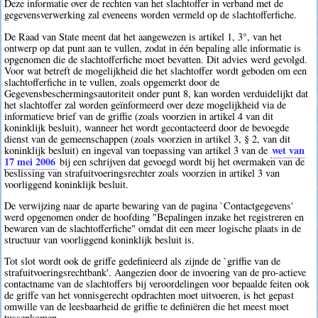
Deze informatie over de rechten van het slachtoffer in verband met de
gegevensverwerking zal eveneens worden vermeld op de slachtofferfiche.
De Raad van State meent dat het aangewezen is artikel 1, 3°, van het
ontwerp op dat punt aan te vullen, zodat in één bepaling alle informatie is
opgenomen die de slachtofferfiche moet bevatten. Dit advies werd gevolgd.
Voor wat betreft de mogelijkheid die het slachtoffer wordt geboden om een
slachtofferfiche in te vullen, zoals opgemerkt door de
Gegevensbeschermingsautoriteit onder punt 8, kan worden verduidelijkt dat
het slachtoffer zal worden geïnformeerd over deze mogelijkheid via de
informatieve brief van de griffie (zoals voorzien in artikel 4 van dit
koninklijk besluit), wanneer het wordt gecontacteerd door de bevoegde
dienst van de gemeenschappen (zoals voorzien in artikel 3, § 2, van dit
wet van
koninklijk besluit) en ingeval van toepassing van artikel 3 van de
17 mei 2006
bij een schrijven dat gevoegd wordt bij het overmaken van de
beslissing van strafuitvoeringsrechter zoals voorzien in artikel 3 van
voorliggend koninklijk besluit.
De verwijzing naar de aparte bewaring van de pagina `Contactgegevens'
werd opgenomen onder de hoofding "Bepalingen inzake het registreren en
bewaren van de slachtofferfiche" omdat dit een meer logische plaats in de
structuur van voorliggend koninklijk besluit is.
Tot slot wordt ook de griffe gedefinieerd als zijnde de `griffie van de
strafuitvoeringsrechtbank'. Aangezien door de invoering van de pro-actieve
contactname van de slachtoffers bij veroordelingen voor bepaalde feiten ook
de griffe van het vonnisgerecht opdrachten moet uitvoeren, is het gepast
omwille van de leesbaarheid de griffie te definiëren die het meest moet
tussenkomen.