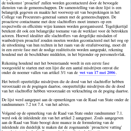
de toekomst `proactief' zullen worden gecontacteerd door de bevoegde
diensten van de gemeenschappen. De samenstelling van deze lijst is een
belangrijk gegeven en maakte het voorwerp uit van besprekingen in het
College van Procureurs-generaal samen met de gemeenschappen. De
proactieve contactname met deze slachtoffers moet immers op een
respectvolle en efficiënte wijze kunnen worden georganiseerd. Tegelijkertijd
betekent dit ook een belangrijke toename van de werklast voor de betrokken
actoren. Hoewel idealiter alle slachtoffers van dergelijke misdaden of
wanbedrijven proactief zouden moeten worden gecontacteerd met het oog op
de uitoefening van hun rechten in het raam van de strafuitvoering, moet dit
in een eerste fase met de nodige realiteitszin worden aangepakt, rekening
houdend met de beschikbare middelen, in het bijzonder op personeelsvlak.
Rekening houdend met het bovenstaande wordt in een eerste fase
voorgesteld te starten met een lijst die een aantal misdrijven omvat die
wet van 17 mei 2006
onder de noemer vallen van artikel 3/1 van de
.
Het betreft opzettelijke misdrijven die de dood van het slachtoffer hebben
veroorzaakt en de pogingen daartoe, onopzettelijke misdrijven die de dood
van het slachtoffer hebben veroorzaakt en verkrachting en de poging daartoe.
De lijst werd aangepast aan de opmerkingen van de Raad van State onder de
randnummers 7.2 tot 7.4. van het advies.
Volgend op de opmerking van de Raad van State onder randnummer 7.1.
werd ook de inleidende zin van het artikel 2 aangepast. Zoals aangegeven
aan de Raad van State beoogt deze nuance in de formulering van de
inleidende zin duidelijk te maken dat de zogenaamde `proactieve vatting'