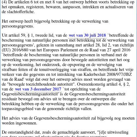
(4) De artikelen 6 tot en met 8 van het ontwerp hebben voorts betrekking op
het opmaken, registeren, bewaren, aanpassen, intrekken en actualiseren van
de slachtofferfiche.
Het ontwerp heeft bijgevolg betrekking op de verwerking van
persoonsgegevens.
wet van 30 juli 2018
Uit artikel 59, § 1, tweede lid, van de
`betreffende de
bescherming van natuurlijke personen met betrekking tot de verwerking van
persoonsgegevens', gelezen in samenhang met artikel 28, lid 2, van richtlijn
(EU) 2016/680 van het Europees Parlement en de Raad van 27 april 2016
`betreffende de bescherming van natuurlijke personen in verband met de
verwerking van persoonsgegevens door bevoegde autoriteiten met het oog
op de voorkoming, het onderzoek, de opsporing en de vervolging van
strafbare feiten of de tenuitvoerlegging van straffen, en betreffende het vrije
verkeer van die gegevens en tot intrekking van Kaderbesluit 2008/977/JBZ
van de Raad' volgt dat over het ontwerp advies moet worden gevraagd van
de "bevoegde toezichthoudende autoriteit". Overeenkomstig artikel 4, § 2,
wet van 3 december 2017
van de
`tot oprichting van de
Gegevensbeschermingsautoriteit' is de Gegevensbeschermingsautoriteit
residuair bevoegd om advies uit te brengen over de ontwerpen die
betrekking hebben op de verwerking van de persoonsgegevens die onder het
toepassingsgebied van de genoemde richtlijn vallen.
Het advies van de Gegevensbeschermingsautoriteit zal bijgevolg nog moeten
worden ingewonnen.
De omstandigheid dat, zoals de gemachtigde aanvoert, "[d]e uitwisseling
van deze gegevens zal plaatsgrijpen via de daartoe voorziene