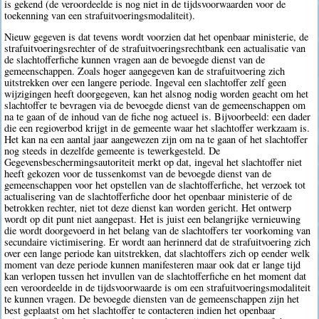
is gekend (de veroordeelde is nog niet in de tijdsvoorwaarden voor de
toekenning van een strafuitvoeringsmodaliteit).
Nieuw gegeven is dat tevens wordt voorzien dat het openbaar ministerie, de
strafuitvoeringsrechter of de strafuitvoeringsrechtbank een actualisatie van
de slachtofferfiche kunnen vragen aan de bevoegde dienst van de
gemeenschappen. Zoals hoger aangegeven kan de strafuitvoering zich
uitstrekken over een langere periode. Ingeval een slachtoffer zelf geen
wijzigingen heeft doorgegeven, kan het alsnog nodig worden geacht om het
slachtoffer te bevragen via de bevoegde dienst van de gemeenschappen om
na te gaan of de inhoud van de fiche nog actueel is. Bijvoorbeeld: een dader
die een regioverbod krijgt in de gemeente waar het slachtoffer werkzaam is.
Het kan na een aantal jaar aangewezen zijn om na te gaan of het slachtoffer
nog steeds in dezelfde gemeente is tewerkgesteld. De
Gegevensbeschermingsautoriteit merkt op dat, ingeval het slachtoffer niet
heeft gekozen voor de tussenkomst van de bevoegde dienst van de
gemeenschappen voor het opstellen van de slachtofferfiche, het verzoek tot
actualisering van de slachtofferfiche door het openbaar ministerie of de
betrokken rechter, niet tot deze dienst kan worden gericht. Het ontwerp
wordt op dit punt niet aangepast. Het is juist een belangrijke vernieuwing
die wordt doorgevoerd in het belang van de slachtoffers ter voorkoming van
secundaire victimisering. Er wordt aan herinnerd dat de strafuitvoering zich
over een lange periode kan uitstrekken, dat slachtoffers zich op eender welk
moment van deze periode kunnen manifesteren maar ook dat er lange tijd
kan verlopen tussen het invullen van de slachtofferfiche en het moment dat
een veroordeelde in de tijdsvoorwaarde is om een strafuitvoeringsmodaliteit
te kunnen vragen. De bevoegde diensten van de gemeenschappen zijn het
best geplaatst om het slachtoffer te contacteren indien het openbaar