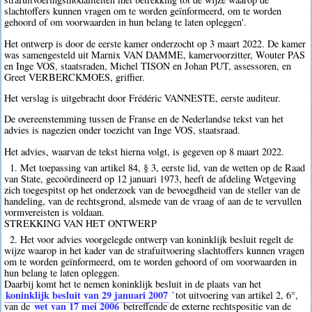
slachtoffers kunnen vragen om te worden geïnformeerd, om te worden
gehoord of om voorwaarden in hun belang te laten opleggen'.
Het ontwerp is door de eerste kamer onderzocht op 3 maart 2022. De kamer
was samengesteld uit Marnix VAN DAMME, kamervoorzitter, Wouter PAS
en Inge VOS, staatsraden, Michel TISON en Johan PUT, assessoren, en
Greet VERBERCKMOES, griffier.
Het verslag is uitgebracht door Frédéric VANNESTE, eerste auditeur.
De overeenstemming tussen de Franse en de Nederlandse tekst van het
advies is nagezien onder toezicht van Inge VOS, staatsraad.
Het advies, waarvan de tekst hierna volgt, is gegeven op 8 maart 2022.
1. Met toepassing van artikel 84, § 3, eerste lid, van de wetten op de Raad
van State, gecoördineerd op 12 januari 1973, heeft de afdeling Wetgeving
zich toegespitst op het onderzoek van de bevoegdheid van de steller van de
handeling, van de rechtsgrond, alsmede van de vraag of aan de te vervullen
vormvereisten is voldaan.
STREKKING VAN HET ONTWERP
2. Het voor advies voorgelegde ontwerp van koninklijk besluit regelt de
wijze waarop in het kader van de strafuitvoering slachtoffers kunnen vragen
om te worden geïnformeerd, om te worden gehoord of om voorwaarden in
hun belang te laten opleggen.
Daarbij komt het te nemen koninklijk besluit in de plaats van het
koninklijk besluit van 29 januari 2007
`tot uitvoering van artikel 2, 6°,
wet van 17 mei 2006
van de
betreffende de externe rechtspositie van de