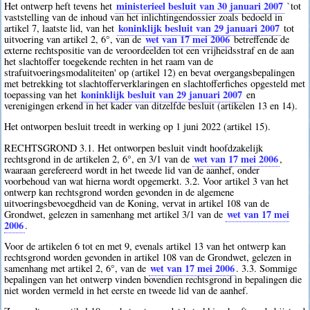
ministerieel besluit van 30 januari 2007
Het ontwerp heft tevens het
`tot
vaststelling van de inhoud van het inlichtingendossier zoals bedoeld in
koninklijk besluit van 29 januari 2007
artikel 7, laatste lid, van het
tot
wet van 17 mei 2006
uitvoering van artikel 2, 6°, van de
betreffende de
externe rechtspositie van de veroordeelden tot een vrijheidsstraf en de aan
het slachtoffer toegekende rechten in het raam van de
strafuitvoeringsmodaliteiten' op (artikel 12) en bevat overgangsbepalingen
met betrekking tot slachtofferverklaringen en slachtofferfiches opgesteld met
koninklijk besluit van 29 januari 2007
toepassing van het
en
verenigingen erkend in het kader van ditzelfde besluit (artikelen 13 en 14).
Het ontworpen besluit treedt in werking op 1 juni 2022 (artikel 15).
RECHTSGROND 3.1. Het ontworpen besluit vindt hoofdzakelijk
wet van 17 mei 2006
rechtsgrond in de artikelen 2, 6°, en 3/1 van de
,
waaraan gerefereerd wordt in het tweede lid van de aanhef, onder
voorbehoud van wat hierna wordt opgemerkt. 3.2. Voor artikel 3 van het
ontwerp kan rechtsgrond worden gevonden in de algemene
uitvoeringsbevoegdheid van de Koning, vervat in artikel 108 van de
wet van 17 mei
Grondwet, gelezen in samenhang met artikel 3/1 van de
2006
.
Voor de artikelen 6 tot en met 9, evenals artikel 13 van het ontwerp kan
rechtsgrond worden gevonden in artikel 108 van de Grondwet, gelezen in
wet van 17 mei 2006
samenhang met artikel 2, 6°, van de
. 3.3. Sommige
bepalingen van het ontwerp vinden bovendien rechtsgrond in bepalingen die
niet worden vermeld in het eerste en tweede lid van de aanhef.