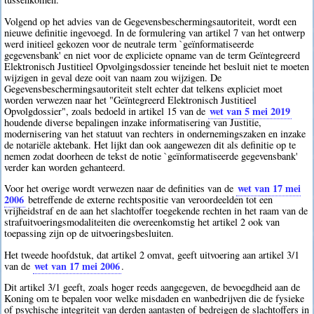
Volgend op het advies van de Gegevensbeschermingsautoriteit, wordt een
nieuwe definitie ingevoegd. In de formulering van artikel 7 van het ontwerp
werd initieel gekozen voor de neutrale term `geïnformatiseerde
gegevensbank' en niet voor de expliciete opname van de term Geïntegreerd
Elektronisch Justitieel Opvolgingsdossier teneinde het besluit niet te moeten
wijzigen in geval deze ooit van naam zou wijzigen. De
Gegevensbeschermingsautoriteit stelt echter dat telkens expliciet moet
worden verwezen naar het "Geïntegreerd Elektronisch Justitieel
wet van 5 mei 2019
Opvolgdossier", zoals bedoeld in artikel 15 van de
houdende diverse bepalingen inzake informatisering van Justitie,
modernisering van het statuut van rechters in ondernemingszaken en inzake
de notariële aktebank. Het lijkt dan ook aangewezen dit als definitie op te
nemen zodat doorheen de tekst de notie `geïnformatiseerde gegevensbank'
verder kan worden gehanteerd.
wet van 17 mei
Voor het overige wordt verwezen naar de definities van de
2006
betreffende de externe rechtspositie van veroordeelden tot een
vrijheidstraf en de aan het slachtoffer toegekende rechten in het raam van de
strafuitvoeringsmodaliteiten die overeenkomstig het artikel 2 ook van
toepassing zijn op de uitvoeringsbesluiten.
Het tweede hoofdstuk, dat artikel 2 omvat, geeft uitvoering aan artikel 3/1
wet van 17 mei 2006
van de
.
Dit artikel 3/1 geeft, zoals hoger reeds aangegeven, de bevoegdheid aan de
Koning om te bepalen voor welke misdaden en wanbedrijven die de fysieke
of psychische integriteit van derden aantasten of bedreigen de slachtoffers in