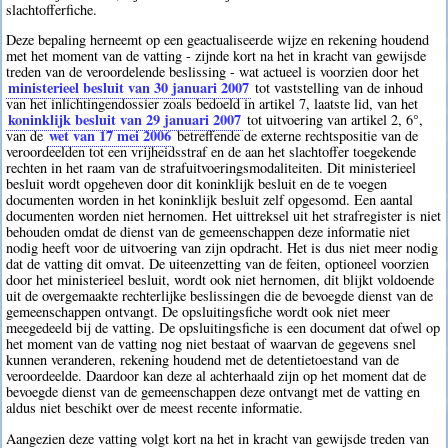
slachtofferfiche.
Deze bepaling herneemt op een geactualiseerde wijze en rekening houdend
met het moment van de vatting - zijnde kort na het in kracht van gewijsde
treden van de veroordelende beslissing - wat actueel is voorzien door het
ministerieel besluit van 30 januari 2007
tot vaststelling van de inhoud
van het inlichtingendossier zoals bedoeld in artikel 7, laatste lid, van het
koninklijk besluit van 29 januari 2007
tot uitvoering van artikel 2, 6°,
wet van 17 mei 2006
van de
betreffende de externe rechtspositie van de
veroordeelden tot een vrijheidsstraf en de aan het slachtoffer toegekende
rechten in het raam van de strafuitvoeringsmodaliteiten. Dit ministerieel
besluit wordt opgeheven door dit koninklijk besluit en de te voegen
documenten worden in het koninklijk besluit zelf opgesomd. Een aantal
documenten worden niet hernomen. Het uittreksel uit het strafregister is niet
behouden omdat de dienst van de gemeenschappen deze informatie niet
nodig heeft voor de uitvoering van zijn opdracht. Het is dus niet meer nodig
dat de vatting dit omvat. De uiteenzetting van de feiten, optioneel voorzien
door het ministerieel besluit, wordt ook niet hernomen, dit blijkt voldoende
uit de overgemaakte rechterlijke beslissingen die de bevoegde dienst van de
gemeenschappen ontvangt. De opsluitingsfiche wordt ook niet meer
meegedeeld bij de vatting. De opsluitingsfiche is een document dat ofwel op
het moment van de vatting nog niet bestaat of waarvan de gegevens snel
kunnen veranderen, rekening houdend met de detentietoestand van de
veroordeelde. Daardoor kan deze al achterhaald zijn op het moment dat de
bevoegde dienst van de gemeenschappen deze ontvangt met de vatting en
aldus niet beschikt over de meest recente informatie.
Aangezien deze vatting volgt kort na het in kracht van gewijsde treden van