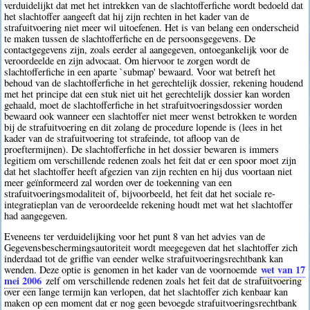
verduidelijkt dat met het intrekken van de slachtofferfiche wordt bedoeld dat
het slachtoffer aangeeft dat hij zijn rechten in het kader van de
strafuitvoering niet meer wil uitoefenen. Het is van belang een onderscheid
te maken tussen de slachtofferfiche en de persoonsgegevens. De
contactgegevens zijn, zoals eerder al aangegeven, ontoegankelijk voor de
veroordeelde en zijn advocaat. Om hiervoor te zorgen wordt de
slachtofferfiche in een aparte `submap' bewaard. Voor wat betreft het
behoud van de slachtofferfiche in het gerechtelijk dossier, rekening houdend
met het principe dat een stuk niet uit het gerechtelijk dossier kan worden
gehaald, moet de slachtofferfiche in het strafuitvoeringsdossier worden
bewaard ook wanneer een slachtoffer niet meer wenst betrokken te worden
bij de strafuitvoering en dit zolang de procedure lopende is (lees in het
kader van de strafuitvoering tot strafeinde, tot afloop van de
proeftermijnen). De slachtofferfiche in het dossier bewaren is immers
legitiem om verschillende redenen zoals het feit dat er een spoor moet zijn
dat het slachtoffer heeft afgezien van zijn rechten en hij dus voortaan niet
meer geïnformeerd zal worden over de toekenning van een
strafuitvoeringsmodaliteit of, bijvoorbeeld, het feit dat het sociale re-
integratieplan van de veroordeelde rekening houdt met wat het slachtoffer
had aangegeven.
Eveneens ter verduidelijking voor het punt 8 van het advies van de
Gegevensbeschermingsautoriteit wordt meegegeven dat het slachtoffer zich
inderdaad tot de griffie van eender welke strafuitvoeringsrechtbank kan
wet van 17
wenden. Deze optie is genomen in het kader van de voornoemde
mei 2006
zelf om verschillende redenen zoals het feit dat de strafuitvoering
over een lange termijn kan verlopen, dat het slachtoffer zich kenbaar kan
maken op een moment dat er nog geen bevoegde strafuitvoeringsrechtbank