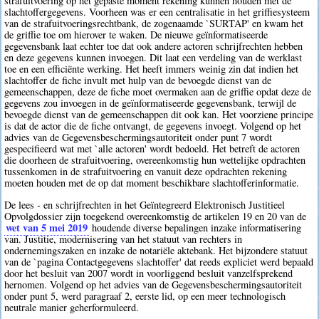
strafuitvoering op het gepaste moment rekening kunnen houden met de
slachtoffergegevens. Voorheen was er een centralisatie in het griffiesysteem
van de strafuitvoeringsrechtbank, de zogenaamde `SURTAP' en kwam het
de griffie toe om hierover te waken. De nieuwe geïnformatiseerde
gegevensbank laat echter toe dat ook andere actoren schrijfrechten hebben
en deze gegevens kunnen invoegen. Dit laat een verdeling van de werklast
toe en een efficiënte werking. Het heeft immers weinig zin dat indien het
slachtoffer de fiche invult met hulp van de bevoegde dienst van de
gemeenschappen, deze de fiche moet overmaken aan de griffie opdat deze de
gegevens zou invoegen in de geïnformatiseerde gegevensbank, terwijl de
bevoegde dienst van de gemeenschappen dit ook kan. Het voorziene principe
is dat de actor die de fiche ontvangt, de gegevens invoegt. Volgend op het
advies van de Gegevensbeschermingsautoriteit onder punt 7 wordt
gespecifieerd wat met `alle actoren' wordt bedoeld. Het betreft de actoren
die doorheen de strafuitvoering, overeenkomstig hun wettelijke opdrachten
tussenkomen in de strafuitvoering en vanuit deze opdrachten rekening
moeten houden met de op dat moment beschikbare slachtofferinformatie.
De lees - en schrijfrechten in het Geïntegreerd Elektronisch Justitieel
Opvolgdossier zijn toegekend overeenkomstig de artikelen 19 en 20 van de
wet van 5 mei 2019
houdende diverse bepalingen inzake informatisering
van. Justitie, modernisering van het statuut van rechters in
ondernemingszaken en inzake de notariële aktebank. Het bijzondere statuut
van de `pagina Contactgegevens slachtoffer' dat reeds expliciet werd bepaald
door het besluit van 2007 wordt in voorliggend besluit vanzelfsprekend
hernomen. Volgend op het advies van de Gegevensbeschermingsautoriteit
onder punt 5, werd paragraaf 2, eerste lid, op een meer technologisch
neutrale manier geherformuleerd.