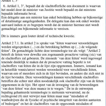
Artikel 1, 3°
6. Artikel 1, 3°, bepaalt dat de slachtofferfiche een document is waarvan
het model door de minister van Justitie wordt bepaald en dat minstens
bepaalde informatie bevat.
Een delegatie aan een minister kan enkel betrekking hebben op bijkomstige
of detailmatige aangelegenheden. De delegatie kan dan ook enkel worden
aanvaard indien ze zo begrepen wordt dat de minister hiermee niet wordt
gemachtigd om bijkomende informatie te vereisen.
Dit is immers geen louter detail of technische kwestie.
Artikel 2 7.1. In artikel 2 is sprake van "feiten waarvoor veroordelingen
werden uitgesproken (...) en die betrekking hebben op (...) de volgende
feiten". De gemachtigde lichtte deze terminologie toe als volgt: "Artikel 2
betreft de feiten voor dewelke een zogenaamde proactieve vatting (sic) van
de slachtoffers zal gebeuren. De zinsnede `van deze feiten' werd ingevoegd
teneinde duidelijk te maken dat de proactieve vatting beperkt is tot
slachtoffers van feiten die in de lijst zijn opgenomen. Immers, iemand kan
in hetzelfde vonnis/arrest worden veroordeeld voor verschillende feiten,
waarvan een of meerdere zich in de lijst bevinden, en andere die zich niet in
de lijst bevinden. Deze veroordelingen kunnen verschillende slachtoffers
betreffen die echter niet allen noodzakelijk ook slachtoffer zijn van de feiten
opgenomen in de lijst. Het opzet van de invoeging van de bewoordingen
`van deze feiten' was deze nuance in te voegen." De in de ontworpen
bepaling gehanteerde terminologie is niettemin verwarrend, nu de
rechtsgrond (6) niet verwijst naar feiten maar naar "misdaden of
wanbedrijven die de fysieke of psychische integriteit van derden aantasten
of bedreigen" en het de slachtoffers van de opgesomde misdaden of