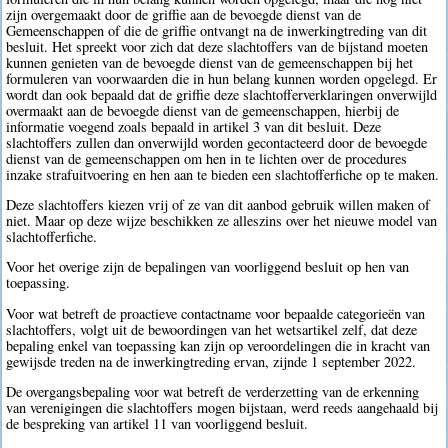
zijn overgemaakt door de griffie aan de bevoegde dienst van de
Gemeenschappen of die de griffie ontvangt na de inwerkingtreding van dit
besluit. Het spreekt voor zich dat deze slachtoffers van de bijstand moeten
kunnen genieten van de bevoegde dienst van de gemeenschappen bij het
formuleren van voorwaarden die in hun belang kunnen worden opgelegd. Er
wordt dan ook bepaald dat de griffie deze slachtofferverklaringen onverwijld
overmaakt aan de bevoegde dienst van de gemeenschappen, hierbij de
informatie voegend zoals bepaald in artikel 3 van dit besluit. Deze
slachtoffers zullen dan onverwijld worden gecontacteerd door de bevoegde
dienst van de gemeenschappen om hen in te lichten over de procedures
inzake strafuitvoering en hen aan te bieden een slachtofferfiche op te maken.
Deze slachtoffers kiezen vrij of ze van dit aanbod gebruik willen maken of
niet. Maar op deze wijze beschikken ze alleszins over het nieuwe model van
slachtofferfiche.
Voor het overige zijn de bepalingen van voorliggend besluit op hen van
toepassing.
Voor wat betreft de proactieve contactname voor bepaalde categorieën van
slachtoffers, volgt uit de bewoordingen van het wetsartikel zelf, dat deze
bepaling enkel van toepassing kan zijn op veroordelingen die in kracht van
gewijsde treden na de inwerkingtreding ervan, zijnde 1 september 2022.
De overgangsbepaling voor wat betreft de verderzetting van de erkenning
van verenigingen die slachtoffers mogen bijstaan, werd reeds aangehaald bij
de bespreking van artikel 11 van voorliggend besluit.