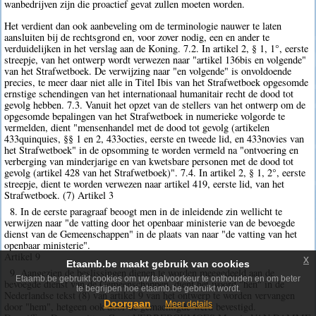
wanbedrijven zijn die proactief gevat zullen moeten worden.
Het verdient dan ook aanbeveling om de terminologie nauwer te laten
aansluiten bij de rechtsgrond en, voor zover nodig, een en ander te
verduidelijken in het verslag aan de Koning. 7.2. In artikel 2, § 1, 1°, eerste
streepje, van het ontwerp wordt verwezen naar "artikel 136bis en volgende"
van het Strafwetboek. De verwijzing naar "en volgende" is onvoldoende
precies, te meer daar niet alle in Titel Ibis van het Strafwetboek opgesomde
ernstige schendingen van het internationaal humanitair recht de dood tot
gevolg hebben. 7.3. Vanuit het opzet van de stellers van het ontwerp om de
opgesomde bepalingen van het Strafwetboek in numerieke volgorde te
vermelden, dient "mensenhandel met de dood tot gevolg (artikelen
433quinquies, §§ 1 en 2, 433octies, eerste en tweede lid, en 433novies van
het Strafwetboek" in de opsomming te worden vermeld na "ontvoering en
verberging van minderjarige en van kwetsbare personen met de dood tot
gevolg (artikel 428 van het Strafwetboek)". 7.4. In artikel 2, § 1, 2°, eerste
streepje, dient te worden verwezen naar artikel 419, eerste lid, van het
Strafwetboek. (7) Artikel 3
8. In de eerste paragraaf beoogt men in de inleidende zin wellicht te
verwijzen naar "de vatting door het openbaar ministerie van de bevoegde
dienst van de Gemeenschappen" in de plaats van naar "de vatting van het
openbaar ministerie".
Artikel 9
x
Etaamb.be maakt gebruik van cookies
9. Aangezien de beslissingen dienen te worden meegedeeld aan de
Etaamb.be gebruikt cookies om uw taalvoorkeur te onthouden en om beter
bevoegde dienst van de Gemeenschappen, dient het woord "hen" in de
te begrijpen hoe etaamb.be gebruikt wordt.
Nederlandse tekst (8) van artikel 9 van het ontwerp te worden vervangen
Doorgaan
Meer details
door "hem", hetgeen ook door de gemachtigde werd bevestigd.