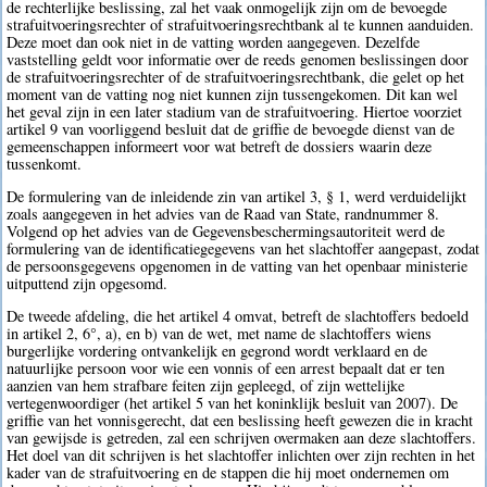
de rechterlijke beslissing, zal het vaak onmogelijk zijn om de bevoegde
strafuitvoeringsrechter of strafuitvoeringsrechtbank al te kunnen aanduiden.
Deze moet dan ook niet in de vatting worden aangegeven. Dezelfde
vaststelling geldt voor informatie over de reeds genomen beslissingen door
de strafuitvoeringsrechter of de strafuitvoeringsrechtbank, die gelet op het
moment van de vatting nog niet kunnen zijn tussengekomen. Dit kan wel
het geval zijn in een later stadium van de strafuitvoering. Hiertoe voorziet
artikel 9 van voorliggend besluit dat de griffie de bevoegde dienst van de
gemeenschappen informeert voor wat betreft de dossiers waarin deze
tussenkomt.
De formulering van de inleidende zin van artikel 3, § 1, werd verduidelijkt
zoals aangegeven in het advies van de Raad van State, randnummer 8.
Volgend op het advies van de Gegevensbeschermingsautoriteit werd de
formulering van de identificatiegegevens van het slachtoffer aangepast, zodat
de persoonsgegevens opgenomen in de vatting van het openbaar ministerie
uitputtend zijn opgesomd.
De tweede afdeling, die het artikel 4 omvat, betreft de slachtoffers bedoeld
in artikel 2, 6°, a), en b) van de wet, met name de slachtoffers wiens
burgerlijke vordering ontvankelijk en gegrond wordt verklaard en de
natuurlijke persoon voor wie een vonnis of een arrest bepaalt dat er ten
aanzien van hem strafbare feiten zijn gepleegd, of zijn wettelijke
vertegenwoordiger (het artikel 5 van het koninklijk besluit van 2007). De
griffie van het vonnisgerecht, dat een beslissing heeft gewezen die in kracht
van gewijsde is getreden, zal een schrijven overmaken aan deze slachtoffers.
Het doel van dit schrijven is het slachtoffer inlichten over zijn rechten in het
kader van de strafuitvoering en de stappen die hij moet ondernemen om