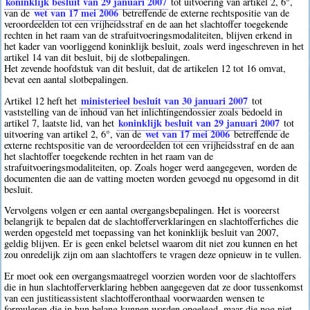
koninklijk besluit van 29 januari 2007
tot uitvoering van artikel 2, 6°,
wet van 17 mei 2006
van de
betreffende de externe rechtspositie van de
veroordeelden tot een vrijheidsstraf en de aan het slachtoffer toegekende
rechten in het raam van de strafuitvoeringsmodaliteiten, blijven erkend in
het kader van voorliggend koninklijk besluit, zoals werd ingeschreven in het
artikel 14 van dit besluit, bij de slotbepalingen.
Het zevende hoofdstuk van dit besluit, dat de artikelen 12 tot 16 omvat,
bevat een aantal slotbepalingen.
ministerieel besluit van 30 januari 2007
Artikel 12 heft het
tot
vaststelling van de inhoud van het inlichtingendossier zoals bedoeld in
koninklijk besluit van 29 januari 2007
artikel 7, laatste lid, van het
tot
wet van 17 mei 2006
uitvoering van artikel 2, 6°, van de
betreffende de
externe rechtspositie van de veroordeelden tot een vrijheidsstraf en de aan
het slachtoffer toegekende rechten in het raam van de
strafuitvoeringsmodaliteiten, op. Zoals hoger werd aangegeven, worden de
documenten die aan de vatting moeten worden gevoegd nu opgesomd in dit
besluit.
Vervolgens volgen er een aantal overgangsbepalingen. Het is vooreerst
belangrijk te bepalen dat de slachtofferverklaringen en slachtofferfiches die
werden opgesteld met toepassing van het koninklijk besluit van 2007,
geldig blijven. Er is geen enkel beletsel waarom dit niet zou kunnen en het
zou onredelijk zijn om aan slachtoffers te vragen deze opnieuw in te vullen.
Er moet ook een overgangsmaatregel voorzien worden voor de slachtoffers
die in hun slachtofferverklaring hebben aangegeven dat ze door tussenkomst
van een justitieassistent slachtofferonthaal voorwaarden wensen te
formuleren die in hun belang kunnen worden opgelegd, maar die nog niet