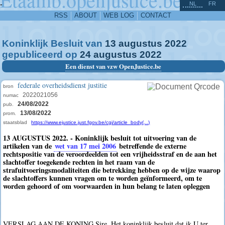
^
-
NL
FR
RSS
ABOUT
WEB LOG
CONTACT
Koninklijk Besluit van
13
augustus
2022
gepubliceerd op
24
augustus
2022
Een dienst van vzw OpenJustice.be
federale overheidsdienst justitie
bron
2022021056
numac
24/08/2022
pub.
13/08/2022
prom.
staatsblad
https://www.ejustice.just.fgov.be/cgi/article_body(...)
13 AUGUSTUS 2022. - Koninklijk besluit tot uitvoering van de
artikelen van de
wet van 17 mei 2006
betreffende de externe
rechtspositie van de veroordeelden tot een vrijheidsstraf en de aan het
slachtoffer toegekende rechten in het raam van de
strafuitvoeringsmodaliteiten die betrekking hebben op de wijze waarop
de slachtoffers kunnen vragen om te worden geïnformeerd, om te
worden gehoord of om voorwaarden in hun belang te laten opleggen
VERSLAG AAN DE KONING Sire, Het koninklijk besluit dat ik U ter