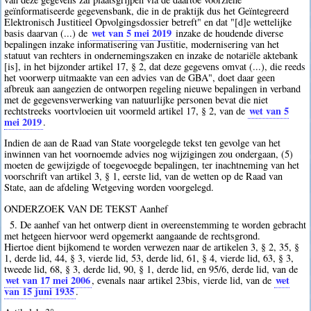
geïnformatiseerde gegevensbank, die in de praktijk dus het Geïntegreerd
Elektronisch Justitieel Opvolgingsdossier betreft" en dat "[d]e wettelijke
wet van 5 mei 2019
basis daarvan (...) de
inzake de houdende diverse
bepalingen inzake informatisering van Justitie, modernisering van het
statuut van rechters in ondernemingszaken en inzake de notariële aktebank
[is], in het bijzonder artikel 17, § 2, dat deze gegevens omvat (...), die reeds
het voorwerp uitmaakte van een advies van de GBA", doet daar geen
afbreuk aan aangezien de ontworpen regeling nieuwe bepalingen in verband
met de gegevensverwerking van natuurlijke personen bevat die niet
wet van 5
rechtstreeks voortvloeien uit voormeld artikel 17, § 2, van de
mei 2019
.
Indien de aan de Raad van State voorgelegde tekst ten gevolge van het
inwinnen van het voornoemde advies nog wijzigingen zou ondergaan, (5)
moeten de gewijzigde of toegevoegde bepalingen, ter inachtneming van het
voorschrift van artikel 3, § 1, eerste lid, van de wetten op de Raad van
State, aan de afdeling Wetgeving worden voorgelegd.
ONDERZOEK VAN DE TEKST Aanhef
5. De aanhef van het ontwerp dient in overeenstemming te worden gebracht
met hetgeen hiervoor werd opgemerkt aangaande de rechtsgrond.
Hiertoe dient bijkomend te worden verwezen naar de artikelen 3, § 2, 35, §
1, derde lid, 44, § 3, vierde lid, 53, derde lid, 61, § 4, vierde lid, 63, § 3,
tweede lid, 68, § 3, derde lid, 90, § 1, derde lid, en 95/6, derde lid, van de
wet van 17 mei 2006
wet
, evenals naar artikel 23bis, vierde lid, van de
van 15 juni 1935
.