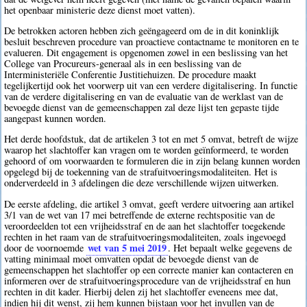
het openbaar ministerie deze dienst moet vatten).
De betrokken actoren hebben zich geëngageerd om de in dit koninklijk
besluit beschreven procedure van proactieve contactname te monitoren en te
evalueren. Dit engagement is opgenomen zowel in een beslissing van het
College van Procureurs-generaal als in een beslissing van de
Interministeriële Conferentie Justitiehuizen. De procedure maakt
tegelijkertijd ook het voorwerp uit van een verdere digitalisering. In functie
van de verdere digitalisering en van de evaluatie van de werklast van de
bevoegde dienst van de gemeenschappen zal deze lijst ten gepaste tijde
aangepast kunnen worden.
Het derde hoofdstuk, dat de artikelen 3 tot en met 5 omvat, betreft de wijze
waarop het slachtoffer kan vragen om te worden geïnformeerd, te worden
gehoord of om voorwaarden te formuleren die in zijn belang kunnen worden
opgelegd bij de toekenning van de strafuitvoeringsmodaliteiten. Het is
onderverdeeld in 3 afdelingen die deze verschillende wijzen uitwerken.
De eerste afdeling, die artikel 3 omvat, geeft verdere uitvoering aan artikel
3/1 van de wet van 17 mei betreffende de externe rechtspositie van de
veroordeelden tot een vrijheidsstraf en de aan het slachtoffer toegekende
rechten in het raam van de strafuitvoeringsmodaliteiten, zoals ingevoegd
wet van 5 mei 2019
door de voornoemde
. Het bepaalt welke gegevens de
vatting minimaal moet omvatten opdat de bevoegde dienst van de
gemeenschappen het slachtoffer op een correcte manier kan contacteren en
informeren over de strafuitvoeringsprocedure van de vrijheidsstraf en hun
rechten in dit kader. Hierbij delen zij het slachtoffer eveneens mee dat,
indien hij dit wenst, zij hem kunnen bijstaan voor het invullen van de