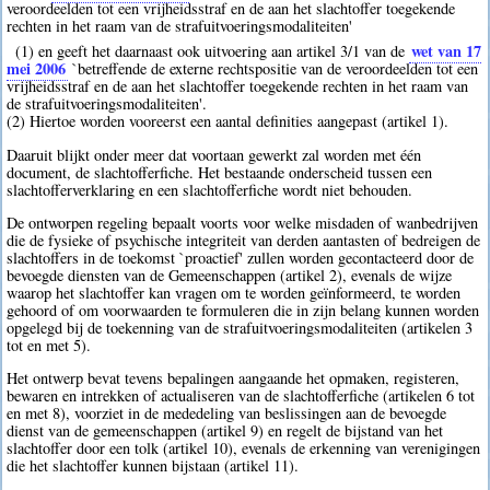
veroordeelden tot een vrijheidsstraf en de aan het slachtoffer toegekende
rechten in het raam van de strafuitvoeringsmodaliteiten'
wet van 17
(1) en geeft het daarnaast ook uitvoering aan artikel 3/1 van de
mei 2006
`betreffende de externe rechtspositie van de veroordeelden tot een
vrijheidsstraf en de aan het slachtoffer toegekende rechten in het raam van
de strafuitvoeringsmodaliteiten'.
(2) Hiertoe worden vooreerst een aantal definities aangepast (artikel 1).
Daaruit blijkt onder meer dat voortaan gewerkt zal worden met één
document, de slachtofferfiche. Het bestaande onderscheid tussen een
slachtofferverklaring en een slachtofferfiche wordt niet behouden.
De ontworpen regeling bepaalt voorts voor welke misdaden of wanbedrijven
die de fysieke of psychische integriteit van derden aantasten of bedreigen de
slachtoffers in de toekomst `proactief' zullen worden gecontacteerd door de
bevoegde diensten van de Gemeenschappen (artikel 2), evenals de wijze
waarop het slachtoffer kan vragen om te worden geïnformeerd, te worden
gehoord of om voorwaarden te formuleren die in zijn belang kunnen worden
opgelegd bij de toekenning van de strafuitvoeringsmodaliteiten (artikelen 3
tot en met 5).
Het ontwerp bevat tevens bepalingen aangaande het opmaken, registeren,
bewaren en intrekken of actualiseren van de slachtofferfiche (artikelen 6 tot
en met 8), voorziet in de mededeling van beslissingen aan de bevoegde
dienst van de gemeenschappen (artikel 9) en regelt de bijstand van het
slachtoffer door een tolk (artikel 10), evenals de erkenning van verenigingen
die het slachtoffer kunnen bijstaan (artikel 11).