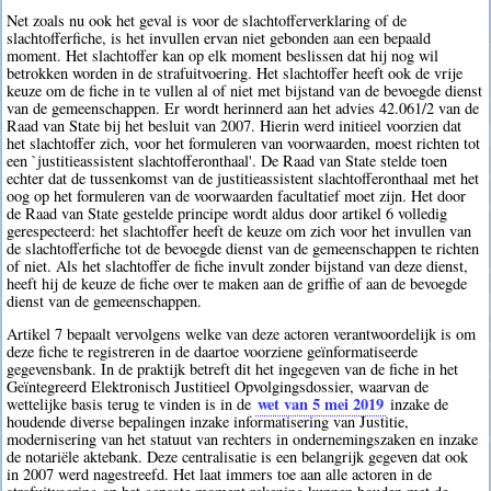
Net zoals nu ook het geval is voor de slachtofferverklaring of de
slachtofferfiche, is het invullen ervan niet gebonden aan een bepaald
moment. Het slachtoffer kan op elk moment beslissen dat hij nog wil
betrokken worden in de strafuitvoering. Het slachtoffer heeft ook de vrije
keuze om de fiche in te vullen al of niet met bijstand van de bevoegde dienst
van de gemeenschappen. Er wordt herinnerd aan het advies 42.061/2 van de
Raad van State bij het besluit van 2007. Hierin werd initieel voorzien dat
het slachtoffer zich, voor het formuleren van voorwaarden, moest richten tot
een `justitieassistent slachtofferonthaal'. De Raad van State stelde toen
echter dat de tussenkomst van de justitieassistent slachtofferonthaal met het
oog op het formuleren van de voorwaarden facultatief moet zijn. Het door
de Raad van State gestelde principe wordt aldus door artikel 6 volledig
gerespecteerd: het slachtoffer heeft de keuze om zich voor het invullen van
de slachtofferfiche tot de bevoegde dienst van de gemeenschappen te richten
of niet. Als het slachtoffer de fiche invult zonder bijstand van deze dienst,
heeft hij de keuze de fiche over te maken aan de griffie of aan de bevoegde
dienst van de gemeenschappen.
Artikel 7 bepaalt vervolgens welke van deze actoren verantwoordelijk is om
deze fiche te registreren in de daartoe voorziene geïnformatiseerde
gegevensbank. In de praktijk betreft dit het ingegeven van de fiche in het
Geïntegreerd Elektronisch Justitieel Opvolgingsdossier, waarvan de
wet van 5 mei 2019
wettelijke basis terug te vinden is in de
inzake de
houdende diverse bepalingen inzake informatisering van Justitie,
modernisering van het statuut van rechters in ondernemingszaken en inzake
de notariële aktebank. Deze centralisatie is een belangrijk gegeven dat ook
in 2007 werd nagestreefd. Het laat immers toe aan alle actoren in de