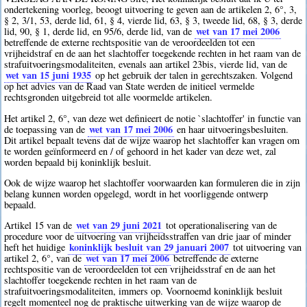
ondertekening voorleg, beoogt uitvoering te geven aan de artikelen 2, 6°, 3,
§ 2, 3/1, 53, derde lid, 61, § 4, vierde lid, 63, § 3, tweede lid, 68, § 3, derde
wet van 17 mei 2006
lid, 90, § 1, derde lid, en 95/6, derde lid, van de
betreffende de externe rechtspositie van de veroordeelden tot een
vrijheidstraf en de aan het slachtoffer toegekende rechten in het raam van de
strafuitvoeringsmodaliteiten, evenals aan artikel 23bis, vierde lid, van de
wet van 15 juni 1935
op het gebruik der talen in gerechtszaken. Volgend
op het advies van de Raad van State werden de initieel vermelde
rechtsgronden uitgebreid tot alle voormelde artikelen.
Het artikel 2, 6°, van deze wet definieert de notie `slachtoffer' in functie van
wet van 17 mei 2006
de toepassing van de
en haar uitvoeringsbesluiten.
Dit artikel bepaalt tevens dat de wijze waarop het slachtoffer kan vragen om
te worden geïnformeerd en / of gehoord in het kader van deze wet, zal
worden bepaald bij koninklijk besluit.
Ook de wijze waarop het slachtoffer voorwaarden kan formuleren die in zijn
belang kunnen worden opgelegd, wordt in het voorliggende ontwerp
bepaald.
wet van 29 juni 2021
Artikel 15 van de
tot operationalisering van de
procedure voor de uitvoering van vrijheidsstraffen van drie jaar of minder
koninklijk besluit van 29 januari 2007
heft het huidige
tot uitvoering van
wet van 17 mei 2006
artikel 2, 6°, van de
betreffende de externe
rechtspositie van de veroordeelden tot een vrijheidsstraf en de aan het
slachtoffer toegekende rechten in het raam van de
strafuitvoeringsmodaliteiten, immers op. Voornoemd koninklijk besluit
regelt momenteel nog de praktische uitwerking van de wijze waarop de