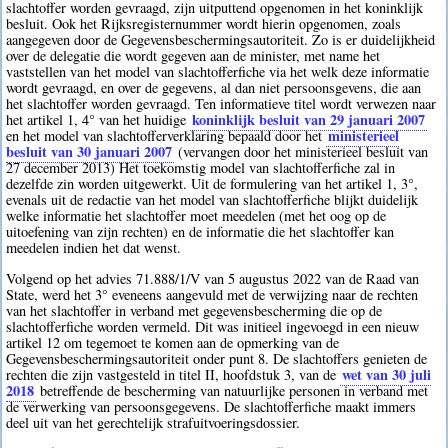
slachtoffer worden gevraagd, zijn uitputtend opgenomen in het koninklijk
besluit. Ook het Rijksregisternummer wordt hierin opgenomen, zoals
aangegeven door de Gegevensbeschermingsautoriteit. Zo is er duidelijkheid
over de delegatie die wordt gegeven aan de minister, met name het
vaststellen van het model van slachtofferfiche via het welk deze informatie
wordt gevraagd, en over de gegevens, al dan niet persoonsgevens, die aan
het slachtoffer worden gevraagd. Ten informatieve titel wordt verwezen naar
koninklijk besluit van 29 januari 2007
het artikel 1, 4° van het huidige
ministerieel
en het model van slachtofferverklaring bepaald door het
besluit van 30 januari 2007
(vervangen door het ministerieel besluit van
27 december 2013) Het toekomstig model van slachtofferfiche zal in
dezelfde zin worden uitgewerkt. Uit de formulering van het artikel 1, 3°,
evenals uit de redactie van het model van slachtofferfiche blijkt duidelijk
welke informatie het slachtoffer moet meedelen (met het oog op de
uitoefening van zijn rechten) en de informatie die het slachtoffer kan
meedelen indien het dat wenst.
Volgend op het advies 71.888/1/V van 5 augustus 2022 van de Raad van
State, werd het 3° eveneens aangevuld met de verwijzing naar de rechten
van het slachtoffer in verband met gegevensbescherming die op de
slachtofferfiche worden vermeld. Dit was initieel ingevoegd in een nieuw
artikel 12 om tegemoet te komen aan de opmerking van de
Gegevensbeschermingsautoriteit onder punt 8. De slachtoffers genieten de
wet van 30 juli
rechten die zijn vastgesteld in titel II, hoofdstuk 3, van de
2018
betreffende de bescherming van natuurlijke personen in verband met
de verwerking van persoonsgegevens. De slachtofferfiche maakt immers
deel uit van het gerechtelijk strafuitvoeringsdossier.