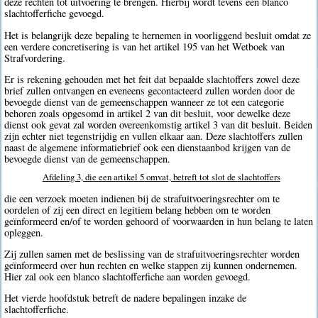
deze rechten tot uitvoering te brengen. Hierbij wordt tevens een blanco
slachtofferfiche gevoegd.
Het is belangrijk deze bepaling te hernemen in voorliggend besluit omdat ze
een verdere concretisering is van het artikel 195 van het Wetboek van
Strafvordering.
Er is rekening gehouden met het feit dat bepaalde slachtoffers zowel deze
brief zullen ontvangen en eveneens gecontacteerd zullen worden door de
bevoegde dienst van de gemeenschappen wanneer ze tot een categorie
behoren zoals opgesomd in artikel 2 van dit besluit, voor dewelke deze
dienst ook gevat zal worden overeenkomstig artikel 3 van dit besluit. Beiden
zijn echter niet tegenstrijdig en vullen elkaar aan. Deze slachtoffers zullen
naast de algemene informatiebrief ook een dienstaanbod krijgen van de
bevoegde dienst van de gemeenschappen.
Afdeling 3, die een artikel 5 omvat, betreft tot slot de slachtoffers
die een verzoek moeten indienen bij de strafuitvoeringsrechter om te
oordelen of zij een direct en legitiem belang hebben om te worden
geïnformeerd en/of te worden gehoord of voorwaarden in hun belang te laten
opleggen.
Zij zullen samen met de beslissing van de strafuitvoeringsrechter worden
geïnformeerd over hun rechten en welke stappen zij kunnen ondernemen.
Hier zal ook een blanco slachtofferfiche aan worden gevoegd.
Het vierde hoofdstuk betreft de nadere bepalingen inzake de
slachtofferfiche.