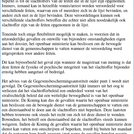
beperkt is tot de slachtoffers van de feiten die in de lijst zijn opgenomen.
Immers, iemand kan in hetzelfde vonnis/arrest worden veroordeeld voor
verschillende feiten, waarvan een of meerdere zich in de lijst bevinden, en
andere zich niet in de lijst bevinden. Deze veroordelingen kunnen ook
verschillende slachtoffers betreffen die echter niet allen noodzakelijk ook
slachtoffer zijn van de feiten opgenomen in de lijst.
Teneinde toch enige flexibiliteit mogelijk te maken, is voorzien dat in
uitzonderlijke gevallen en omwille van bijzondere omstandigheden eigen
aan het dossier, het openbaar ministerie kan beslissen om de bevoegde
dienst van de gemeenschappen te vatten wanneer de veroordeling werd
uitgesproken voor andere feiten.
Dit kan bijvoorbeeld het geval zijn wanneer de magistraat van mening is dat
deze feiten de fysieke of psychische integriteit van het slachtoffer bijzonder
ernstig hebben aangetast of bedreigd.
Het advies van de Gegevensbeschermingsautoriteit onder punt 1 wordt niet
gevolgd. De Gegevensbeschermingsautoriteit lijkt immers uit het oog te
verliezen dat het slachtofferbeleid een onderdeel vormt van het
strafrechtelijk beleid dat een wettelijke bevoegdheid is van het openbaar
ministerie. De Koning kan dus de gevallen waarin het openbaar ministerie
kan beslissen om de bevoegde dienst van de gemeenschappen te vatten om
een dienstaanbod te doen aan de slachtoffers niet beperken. Deze laatsten
hebben trouwens ook steeds het recht om zich tot deze dienst te wenden.
Bovendien, het betreft een dienstaanbod dat de slachtoffers steeds kunnen
weigeren. Indien de Koning de gevallen waarin het openbaar ministerie deze
dienst kan vatten zou omschrijven of beperken, treedt hij buiten het mandaat
dat de wetgever hem heeft gegeven (met name de gevallen bepalen waarin