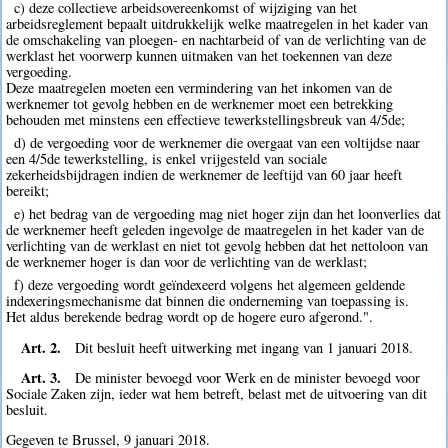
c) deze collectieve arbeidsovereenkomst of wijziging van het
arbeidsreglement bepaalt uitdrukkelijk welke maatregelen in het kader van
de omschakeling van ploegen- en nachtarbeid of van de verlichting van de
werklast het voorwerp kunnen uitmaken van het toekennen van deze
vergoeding.
Deze maatregelen moeten een vermindering van het inkomen van de
werknemer tot gevolg hebben en de werknemer moet een betrekking
behouden met minstens een effectieve tewerkstellingsbreuk van 4/5de;
d) de vergoeding voor de werknemer die overgaat van een voltijdse naar
een 4/5de tewerkstelling, is enkel vrijgesteld van sociale
zekerheidsbijdragen indien de werknemer de leeftijd van 60 jaar heeft
bereikt;
e) het bedrag van de vergoeding mag niet hoger zijn dan het loonverlies dat
de werknemer heeft geleden ingevolge de maatregelen in het kader van de
verlichting van de werklast en niet tot gevolg hebben dat het nettoloon van
de werknemer hoger is dan voor de verlichting van de werklast;
f) deze vergoeding wordt geïndexeerd volgens het algemeen geldende
indexeringsmechanisme dat binnen die onderneming van toepassing is.
Het aldus berekende bedrag wordt op de hogere euro afgerond.".
Art. 2.
Dit besluit heeft uitwerking met ingang van 1 januari 2018.
Art. 3.
De minister bevoegd voor Werk en de minister bevoegd voor
Sociale Zaken zijn, ieder wat hem betreft, belast met de uitvoering van dit
besluit.
Gegeven te Brussel, 9 januari 2018.