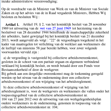
inzake administratieve vereenvoudiging;
Op de voordracht van de Minister van Werk en van de Minister van Sociale
Zaken en op het advies van de in Raad vergaderde Ministers, Hebben Wij
besloten en besluiten Wij :
Artikel 1.
Artikel 19, § 2, van het koninklijk besluit van 28 november
wet van 27 juni 1969
1969 tot uitvoering van de
tot herziening van de
besluitwet van 28 december 1944 betreffende de maatschappelijke zekerheid
der arbeiders, laatst gewijzigd bij het koninklijk besluit van 21 december
2013, wordt aangevuld als volgt : "22° de vergoedingen toegekend in het
kader van maatregelen tot verlichting van de werklast aan werknemers die
de leeftijd van minstens 58 jaar bereikt hebben, voor zover volgende
voorwaarden vervuld zijn :
a) de vergoeding is vastgesteld bij collectieve arbeidsovereenkomst,
gesloten in de schoot van een paritair orgaan en algemeen verbindend
verklaard bij koninklijk besluit, en wordt betaald door een Fonds voor
Bestaanszekerheid of door de werkgever.
Bij gebrek aan een dergelijke overeenkomst mag de toekenning geregeld
worden op het niveau van de onderneming door een collectieve
arbeidsovereenkomst of een wijziging van het arbeidsreglement;
b) deze collectieve arbeidsovereenkomst of wijziging van het
arbeidsreglement is, voor de werkgevers en werknemers die vallen onder het
toepassingsgebied van de collectieve arbeidsovereenkomst nr.
104 van 27 juni 2012 over de uitvoering van een werkgelegenheidsplan
oudere werknemers in de onderneming, genomen in toepassing van de
collectieve arbeidsovereenkomst nr. 104;