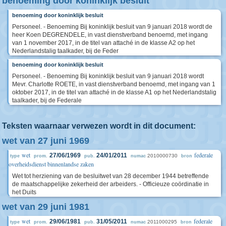
benoeming door koninklijk besluit
benoeming door koninklijk besluit
Personeel. - Benoeming Bij koninklijk besluit van 9 januari 2018 wordt de
heer Koen DEGRENDELE, in vast dienstverband benoemd, met ingang
van 1 november 2017, in de titel van attaché in de klasse A2 op het
Nederlandstalig taalkader, bij de Feder
benoeming door koninklijk besluit
Personeel. - Benoeming Bij koninklijk besluit van 9 januari 2018 wordt
Mevr. Charlotte ROETE, in vast dienstverband benoemd, met ingang van 1
oktober 2017, in de titel van attaché in de klasse A1 op het Nederlandstalig
taalkader, bij de Federale
Teksten waarnaar verwezen wordt in dit document:
wet van 27 juni 1969
wet
federale
27/06/1969
24/01/2011
2010000730
type
prom.
pub.
numac
bron
overheidsdienst binnenlandse zaken
Wet tot herziening van de besluitwet van 28 december 1944 betreffende
de maatschappelijke zekerheid der arbeiders. - Officieuze coördinatie in
het Duits
wet van 29 juni 1981
wet
federale
29/06/1981
31/05/2011
2011000295
type
prom.
pub.
numac
bron