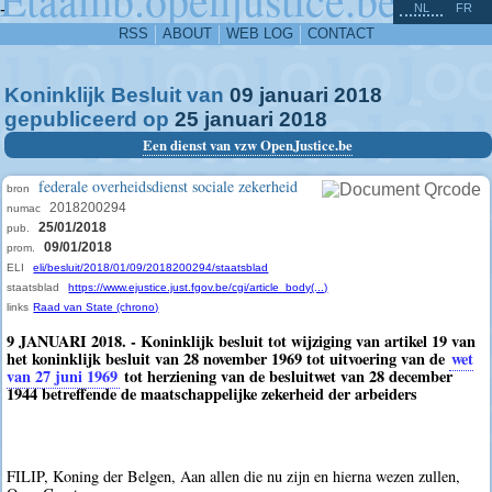
^
-
NL
FR
RSS
ABOUT
WEB LOG
CONTACT
Koninklijk Besluit van
09
januari
2018
gepubliceerd op
25
januari
2018
Een dienst van vzw OpenJustice.be
federale overheidsdienst sociale zekerheid
bron
2018200294
numac
25/01/2018
pub.
09/01/2018
prom.
ELI
eli/besluit/2018/01/09/2018200294/staatsblad
staatsblad
https://www.ejustice.just.fgov.be/cgi/article_body(...)
links
Raad van State (chrono)
9 JANUARI 2018. - Koninklijk besluit tot wijziging van artikel 19 van
het koninklijk besluit van 28 november 1969 tot uitvoering van de
wet
van 27 juni 1969
tot herziening van de besluitwet van 28 december
1944 betreffende de maatschappelijke zekerheid der arbeiders
FILIP, Koning der Belgen, Aan allen die nu zijn en hierna wezen zullen,