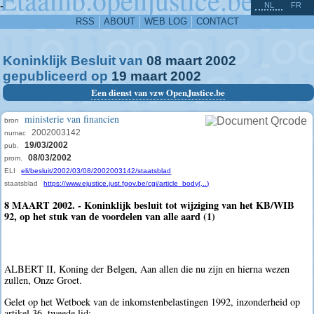
^
-
NL
FR
RSS
ABOUT
WEB LOG
CONTACT
Koninklijk Besluit van
08
maart
2002
gepubliceerd op
19
maart
2002
Een dienst van vzw OpenJustice.be
ministerie van financien
bron
2002003142
numac
19/03/2002
pub.
08/03/2002
prom.
ELI
eli/besluit/2002/03/08/2002003142/staatsblad
staatsblad
https://www.ejustice.just.fgov.be/cgi/article_body(...)
8 MAART 2002. - Koninklijk besluit tot wijziging van het KB/WIB
92, op het stuk van de voordelen van alle aard (1)
ALBERT II, Koning der Belgen, Aan allen die nu zijn en hierna wezen
zullen, Onze Groet.
Gelet op het Wetboek van de inkomstenbelastingen 1992, inzonderheid op
artikel 36, tweede lid;