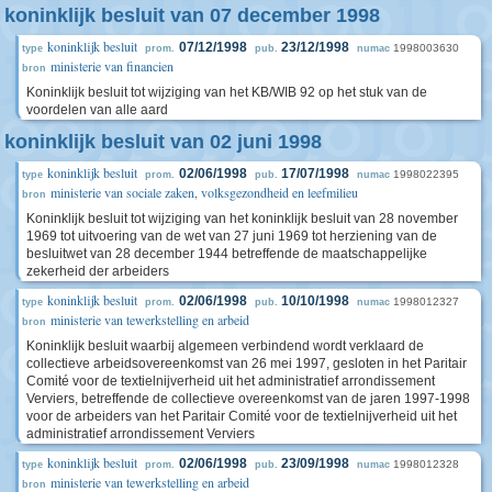
koninklijk besluit van 07 december 1998
koninklijk besluit
07/12/1998
23/12/1998
1998003630
type
prom.
pub.
numac
ministerie van financien
bron
Koninklijk besluit tot wijziging van het KB/WIB 92 op het stuk van de
voordelen van alle aard
koninklijk besluit van 02 juni 1998
koninklijk besluit
02/06/1998
17/07/1998
1998022395
type
prom.
pub.
numac
ministerie van sociale zaken, volksgezondheid en leefmilieu
bron
Koninklijk besluit tot wijziging van het koninklijk besluit van 28 november
1969 tot uitvoering van de wet van 27 juni 1969 tot herziening van de
besluitwet van 28 december 1944 betreffende de maatschappelijke
zekerheid der arbeiders
koninklijk besluit
02/06/1998
10/10/1998
1998012327
type
prom.
pub.
numac
ministerie van tewerkstelling en arbeid
bron
Koninklijk besluit waarbij algemeen verbindend wordt verklaard de
collectieve arbeidsovereenkomst van 26 mei 1997, gesloten in het Paritair
Comité voor de textielnijverheid uit het administratief arrondissement
Verviers, betreffende de collectieve overeenkomst van de jaren 1997-1998
voor de arbeiders van het Paritair Comité voor de textielnijverheid uit het
administratief arrondissement Verviers
koninklijk besluit
02/06/1998
23/09/1998
1998012328
type
prom.
pub.
numac
ministerie van tewerkstelling en arbeid
bron