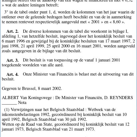
» wat de andere leningen betreft;
3° in de tabel onder punt 1, d, worden de kolommen van het jaar waarin de
ontlener over de geleende bedragen heeft beschikt en van de in aanmerking
te nemen rentevoet respectievelijk aangevuld met « 2001 » en « 8,60 ».
Art. 2.
De diverse kolommen van de tabel die voorkomt in bijlage I,
afdeling 1, van hetzelfde besluit, ingevoegd door het koninklijk besluit van
6 maart 1996 en gewijzigd bij de koninklijke besluiten van 17 maart 1997, 2
juni 1998, 21 april 1999, 25 april 2000 en 16 maart 2001, worden aangevuld
zoals aangegeven in de bijlage van dit besluit.
Art. 3.
Dit besluit is van toepassing op de vanaf 1 januari 2001
toegekende voordelen van alle aard.
Art. 4.
Onze Minister van Financiën is belast met de uitvoering van dit
besluit.
Gegeven te Brussel, 8 maart 2002.
ALBERT Van Koningswege : De Minister van Financiën, D. REYNDERS
_______ Nota
(1) Verwijzingen naar het Belgisch Staatsblad : Wetboek van de
inkomstenbelastingen 1992, gecoördineerd bij koninklijk besluit van 10
april 1992, Belgisch Staatsblad van 30 juli 1992.
Wetten op de Raad van State, gecoördineerd bij koninklijk besluit van 12
januari 1973, Belgisch Staatsblad van 21 maart 1973.