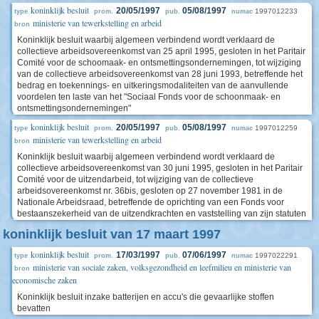
koninklijk besluit
20/05/1997
05/08/1997
1997012233
type
prom.
pub.
numac
ministerie van tewerkstelling en arbeid
bron
Koninklijk besluit waarbij algemeen verbindend wordt verklaard de
collectieve arbeidsovereenkomst van 25 april 1995, gesloten in het Paritair
Comité voor de schoomaak- en ontsmettingsondernemingen, tot wijziging
van de collectieve arbeidsovereenkomst van 28 juni 1993, betreffende het
bedrag en toekennings- en uitkeringsmodaliteiten van de aanvullende
voordelen ten laste van het "Sociaal Fonds voor de schoonmaak- en
ontsmettingsondernemingen"
koninklijk besluit
20/05/1997
05/08/1997
1997012259
type
prom.
pub.
numac
ministerie van tewerkstelling en arbeid
bron
Koninklijk besluit waarbij algemeen verbindend wordt verklaard de
collectieve arbeidsovereenkomst van 30 juni 1995, gesloten in het Paritair
Comité voor de uitzendarbeid, tot wijziging van de collectieve
arbeidsovereenkomst nr. 36bis, gesloten op 27 november 1981 in de
Nationale Arbeidsraad, betreffende de oprichting van een Fonds voor
bestaanszekerheid van de uitzendkrachten en vaststelling van zijn statuten
koninklijk besluit van 17 maart 1997
koninklijk besluit
17/03/1997
07/06/1997
1997022291
type
prom.
pub.
numac
ministerie van sociale zaken, volksgezondheid en leefmilieu en ministerie van
bron
economische zaken
Koninklijk besluit inzake batterijen en accu's die gevaarlijke stoffen
bevatten