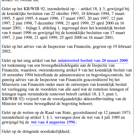
Gelet op het KB/WIB 92, inzonderheid op : - artikel 18, § 3, gewijzigd bij
de koninklijke besluiten van 22 oktober 1993, 18 februari 1994, 7 maart
1995, 5 april 1995, 6 maart 1996, 17 maart 1997, 20 mei 1997, 12 juni
1997, 2 juni 1998, 7 december 1998, 21 april 1999, 25 april 2000 en 16
maart 2001; - bijlage I, afdeling 1, ingevoegd door het koninklijk besluit
van 6 maart 1996 en gewijzigd bij de koninklijke besluiten van 17 maart
1997, 2 juni 1998, 21 april 1999, 25 april 2000 en 16 maart 2001;
Gelet op het advies van de Inspecteur van Financiën, gegeven op 19 februari
2002;
ministerieel besluit van 20 maart 2000
Gelet op het enig artikel van het
tot toekenning van een bevoegdheidsdelegatie aan de Inspectie van
Financiën, waardoor, overeenkomstig artikel 9 van het koninklijk besluit van
16 november 1994 betreffende de administratieve en begrotingscontrole, het
gunstig advies van de Inspecteur van Financiën geaccrediteerd bij het
Ministerie van Financiën onder meer de ontwerpen van koninklijk besluit
tot vastlegging van de voordelen van alle aard wat de renteloze leningen of
leningen tegen verminderde rentevoet betreft (artikel 18, § 3, punt 1,
KB/WIB 92) vrijstelt van de voorafgaandelijke akkoordbevinding van de
Minister tot wiens bevoegdheid de begroting behoort;
Gelet op de wetten op de Raad van State, gecoördineerd op 12 januari 1973,
inzonderheid op artikel 3, § 1, vervangen door de wet van 4 juli 1989 en
wet van 4 augustus 1996
gewijzigd bij de
;
Gelet op de dringende noodzakelijkheid;