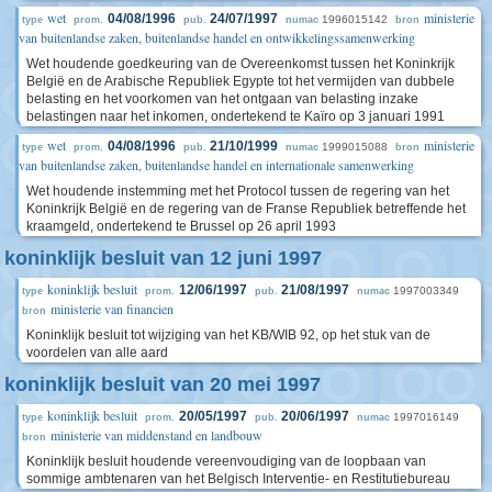
wet
ministerie
04/08/1996
24/07/1997
1996015142
type
prom.
pub.
numac
bron
van buitenlandse zaken, buitenlandse handel en ontwikkelingssamenwerking
Wet houdende goedkeuring van de Overeenkomst tussen het Koninkrijk
België en de Arabische Republiek Egypte tot het vermijden van dubbele
belasting en het voorkomen van het ontgaan van belasting inzake
belastingen naar het inkomen, ondertekend te Kaïro op 3 januari 1991
wet
ministerie
04/08/1996
21/10/1999
1999015088
type
prom.
pub.
numac
bron
van buitenlandse zaken, buitenlandse handel en internationale samenwerking
Wet houdende instemming met het Protocol tussen de regering van het
Koninkrijk België en de regering van de Franse Republiek betreffende het
kraamgeld, ondertekend te Brussel op 26 april 1993
koninklijk besluit van 12 juni 1997
koninklijk besluit
12/06/1997
21/08/1997
1997003349
type
prom.
pub.
numac
ministerie van financien
bron
Koninklijk besluit tot wijziging van het KB/WIB 92, op het stuk van de
voordelen van alle aard
koninklijk besluit van 20 mei 1997
koninklijk besluit
20/05/1997
20/06/1997
1997016149
type
prom.
pub.
numac
ministerie van middenstand en landbouw
bron
Koninklijk besluit houdende vereenvoudiging van de loopbaan van
sommige ambtenaren van het Belgisch Interventie- en Restitutiebureau