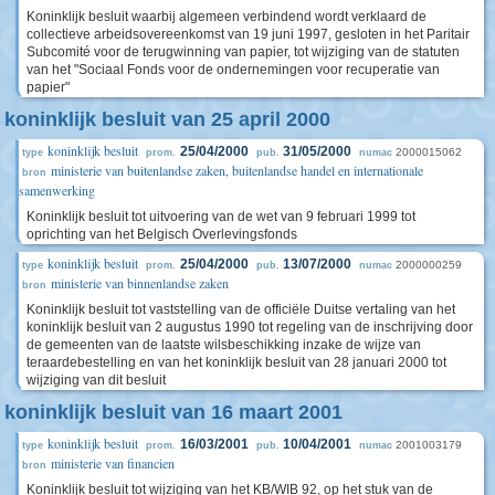
Koninklijk besluit waarbij algemeen verbindend wordt verklaard de
collectieve arbeidsovereenkomst van 19 juni 1997, gesloten in het Paritair
Subcomité voor de terugwinning van papier, tot wijziging van de statuten
van het "Sociaal Fonds voor de ondernemingen voor recuperatie van
papier"
koninklijk besluit van 25 april 2000
koninklijk besluit
25/04/2000
31/05/2000
2000015062
type
prom.
pub.
numac
ministerie van buitenlandse zaken, buitenlandse handel en internationale
bron
samenwerking
Koninklijk besluit tot uitvoering van de wet van 9 februari 1999 tot
oprichting van het Belgisch Overlevingsfonds
koninklijk besluit
25/04/2000
13/07/2000
2000000259
type
prom.
pub.
numac
ministerie van binnenlandse zaken
bron
Koninklijk besluit tot vaststelling van de officiële Duitse vertaling van het
koninklijk besluit van 2 augustus 1990 tot regeling van de inschrijving door
de gemeenten van de laatste wilsbeschikking inzake de wijze van
teraardebestelling en van het koninklijk besluit van 28 januari 2000 tot
wijziging van dit besluit
koninklijk besluit van 16 maart 2001
koninklijk besluit
16/03/2001
10/04/2001
2001003179
type
prom.
pub.
numac
ministerie van financien
bron
Koninklijk besluit tot wijziging van het KB/WIB 92, op het stuk van de