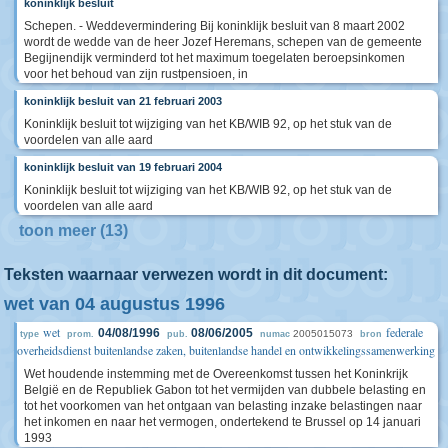
koninklijk besluit
Schepen. - Weddevermindering Bij koninklijk besluit van 8 maart 2002
wordt de wedde van de heer Jozef Heremans, schepen van de gemeente
Begijnendijk verminderd tot het maximum toegelaten beroepsinkomen
voor het behoud van zijn rustpensioen, in
koninklijk besluit van 21 februari 2003
Koninklijk besluit tot wijziging van het KB/WIB 92, op het stuk van de
voordelen van alle aard
koninklijk besluit van 19 februari 2004
Koninklijk besluit tot wijziging van het KB/WIB 92, op het stuk van de
voordelen van alle aard
toon meer (13)
Teksten waarnaar verwezen wordt in dit document:
wet van 04 augustus 1996
wet
federale
04/08/1996
08/06/2005
2005015073
type
prom.
pub.
numac
bron
overheidsdienst buitenlandse zaken, buitenlandse handel en ontwikkelingssamenwerking
Wet houdende instemming met de Overeenkomst tussen het Koninkrijk
België en de Republiek Gabon tot het vermijden van dubbele belasting en
tot het voorkomen van het ontgaan van belasting inzake belastingen naar
het inkomen en naar het vermogen, ondertekend te Brussel op 14 januari
1993