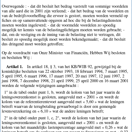
Overwegende : - dat dit besluit het bedrag vaststelt van sommige voordelen
van alle aard die in 2001 zijn verleend; - dat het bedrag van de voordelen en
van de bedrijfsvoorheffing die ervoor is gestort, moeten worden vermeld op
fiches en op samenvattende opgaven ad hoc die bij de belastingdiensten
moeten worden ingeleverd; - dat de voormelde voordelen zo spoedig
mogelijk ter kennis van de belastingplichtigen moeten worden gebracht; -
dat, om de vestiging en de inning van de belasting niet te vertragen, dit
besluit zo spoedig mogelijk moet worden bekendgemaakt; - dat dit besluit
dus dringend moet worden getroffen;
Op de voordracht van Onze Minister van Financiën, Hebben Wij besloten
en besluiten Wij :
Artikel 1.
In artikel 18, § 3, van het KB/WIB 92, gewijzigd bij de
koninklijke besluiten van 22 oktober 1993, 18 februari 1994, 7 maart 1995,
5 april 1995, 6 maart 1996, 17 maart 1997, 20 mei 1997, 12 juni 1997, 2
juni 1998, 7 december 1998, 21 april 1999, 25 april 2000 en 16 maart 2001
worden de volgende wijzigingen aangebracht :
1° in de tabel onder punt 1, b, wordt de kolom van het jaar waarin de
leningsovereenkomst is gesloten, aangevuld met « 2001 » en wordt de
kolom van de referentierentevoet aangevuld met « 5,60 » wat de leningen
betreft waarvan de terugbetaling gewaarborgd is door een gemengde
levensverzekering en « 6,10 » wat de andere leningen betreft;
2° in de tabel onder punt 1, c, 2°, wordt de kolom van het jaar waarin de
leningsovereenkomst is gesloten, aangevuld met « 2001 » en wordt de
kolom van het maandelijks lastenpercentage aangevuld met « 0,26 » wat de
leningen betreft om de aankoop van een wagen te financieren en met « 0,32