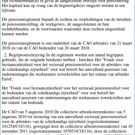
zijn rechthebbende(n) in geval de aangeslotene overlijdt vóór pensionering.
Het kapitaal kan op vraag van de begunstigde(n) omgezet worden in een
lijfrente.
Dit pensioenreglement bepaalt de rechten en verplichtingen van de inrichter,
de pensioeninstelling, de werkgevers, de aangeslotenen en hun
rechthebbenden, en de voorwaarden waaronder deze rechten uitgeoefend
kunnen worden.
Dit pensioenreglement is een onderdeel van de CAO arbeiders van 21 maart
2018 en van de CAO bedienden van 26 maart 2018.
2. Begripsomschrijving In dit reglement worden een aantal begrippen
gebruikt, die de volgende betekenis hebben : Inrichter Het "Fonds voor
bestaanszekerheid voor het sectoraal pensioenstelsel voor de arbeiders van
de scheikundige nijverheid" voor wat betreft het aanvullend pensioen van
ondernemingen die werknemers tewerkstellen met het statuut van arbeider.
En/of;
Het "Fonds voor bestaanszekerheid voor het sectoraal pensioenstelsel voor
de bedienden van de scheikundige nijverheid" voor wat betreft het
aanvullend pensioen van ondernemingen die werknemers tewerkstellen met
het statuut van bediende.
De CAO van 5 augustus 2010 De collectieve arbeidsovereenkomst van 5
augustus 2010 tot invoering van een aanvullend sectoraal pensioenstelsel
voor de arbeiders van de scheikundige nijverheid (registratienummer
101254/CO/116), gewijzigd door de collectieve arbeidsovereenkomst van 10
november 2011 (registratienummer 107053/CO/116), door de collectieve