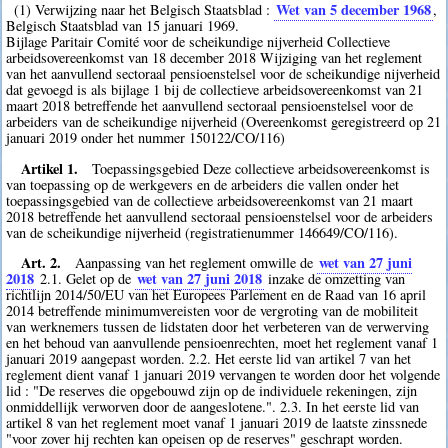
Wet van 5 december 1968
(1) Verwijzing naar het Belgisch Staatsblad :
,
Belgisch Staatsblad van 15 januari 1969.
Bijlage Paritair Comité voor de scheikundige nijverheid Collectieve
arbeidsovereenkomst van 18 december 2018 Wijziging van het reglement
van het aanvullend sectoraal pensioenstelsel voor de scheikundige nijverheid
dat gevoegd is als bijlage 1 bij de collectieve arbeidsovereenkomst van 21
maart 2018 betreffende het aanvullend sectoraal pensioenstelsel voor de
arbeiders van de scheikundige nijverheid (Overeenkomst geregistreerd op 21
januari 2019 onder het nummer 150122/CO/116)
Artikel 1.
Toepassingsgebied Deze collectieve arbeidsovereenkomst is
van toepassing op de werkgevers en de arbeiders die vallen onder het
toepassingsgebied van de collectieve arbeidsovereenkomst van 21 maart
2018 betreffende het aanvullend sectoraal pensioenstelsel voor de arbeiders
van de scheikundige nijverheid (registratienummer 146649/CO/116).
Art. 2.
wet van 27 juni
Aanpassing van het reglement omwille de
2018
wet van 27 juni 2018
2.1. Gelet op de
inzake de omzetting van
richtlijn 2014/50/EU van het Europees Parlement en de Raad van 16 april
2014 betreffende minimumvereisten voor de vergroting van de mobiliteit
van werknemers tussen de lidstaten door het verbeteren van de verwerving
en het behoud van aanvullende pensioenrechten, moet het reglement vanaf 1
januari 2019 aangepast worden. 2.2. Het eerste lid van artikel 7 van het
reglement dient vanaf 1 januari 2019 vervangen te worden door het volgende
lid : "De reserves die opgebouwd zijn op de individuele rekeningen, zijn
onmiddellijk verworven door de aangeslotene.". 2.3. In het eerste lid van
artikel 8 van het reglement moet vanaf 1 januari 2019 de laatste zinssnede
"voor zover hij rechten kan opeisen op de reserves" geschrapt worden.