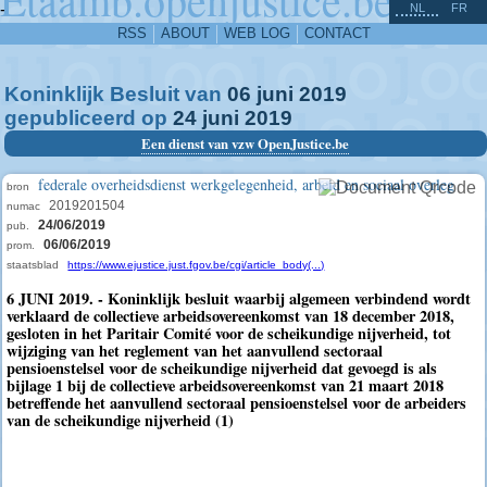
^
-
NL
FR
RSS
ABOUT
WEB LOG
CONTACT
Koninklijk Besluit van
06
juni
2019
gepubliceerd op
24
juni
2019
Een dienst van vzw OpenJustice.be
federale overheidsdienst werkgelegenheid, arbeid en sociaal overleg
bron
2019201504
numac
24/06/2019
pub.
06/06/2019
prom.
staatsblad
https://www.ejustice.just.fgov.be/cgi/article_body(...)
6 JUNI 2019. - Koninklijk besluit waarbij algemeen verbindend wordt
verklaard de collectieve arbeidsovereenkomst van 18 december 2018,
gesloten in het Paritair Comité voor de scheikundige nijverheid, tot
wijziging van het reglement van het aanvullend sectoraal
pensioenstelsel voor de scheikundige nijverheid dat gevoegd is als
bijlage 1 bij de collectieve arbeidsovereenkomst van 21 maart 2018
betreffende het aanvullend sectoraal pensioenstelsel voor de arbeiders
van de scheikundige nijverheid (1)