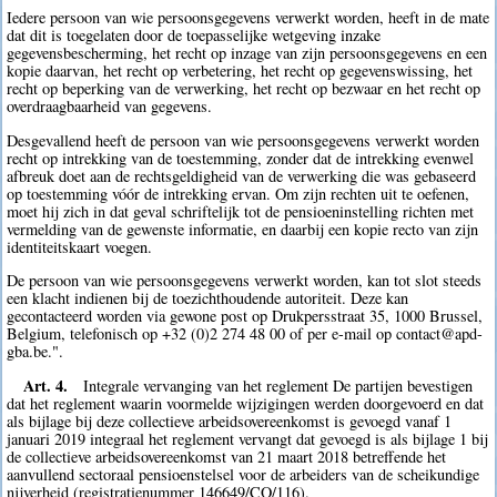
Iedere persoon van wie persoonsgegevens verwerkt worden, heeft in de mate
dat dit is toegelaten door de toepasselijke wetgeving inzake
gegevensbescherming, het recht op inzage van zijn persoonsgegevens en een
kopie daarvan, het recht op verbetering, het recht op gegevenswissing, het
recht op beperking van de verwerking, het recht op bezwaar en het recht op
overdraagbaarheid van gegevens.
Desgevallend heeft de persoon van wie persoonsgegevens verwerkt worden
recht op intrekking van de toestemming, zonder dat de intrekking evenwel
afbreuk doet aan de rechtsgeldigheid van de verwerking die was gebaseerd
op toestemming vóór de intrekking ervan. Om zijn rechten uit te oefenen,
moet hij zich in dat geval schriftelijk tot de pensioeninstelling richten met
vermelding van de gewenste informatie, en daarbij een kopie recto van zijn
identiteitskaart voegen.
De persoon van wie persoonsgegevens verwerkt worden, kan tot slot steeds
een klacht indienen bij de toezichthoudende autoriteit. Deze kan
gecontacteerd worden via gewone post op Drukpersstraat 35, 1000 Brussel,
Belgium, telefonisch op +32 (0)2 274 48 00 of per e-mail op contact@apd-
gba.be.".
Art. 4.
Integrale vervanging van het reglement De partijen bevestigen
dat het reglement waarin voormelde wijzigingen werden doorgevoerd en dat
als bijlage bij deze collectieve arbeidsovereenkomst is gevoegd vanaf 1
januari 2019 integraal het reglement vervangt dat gevoegd is als bijlage 1 bij
de collectieve arbeidsovereenkomst van 21 maart 2018 betreffende het
aanvullend sectoraal pensioenstelsel voor de arbeiders van de scheikundige
nijverheid (registratienummer 146649/CO/116).