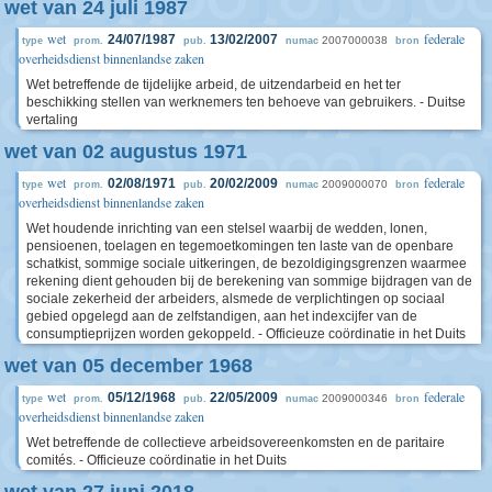
wet van 24 juli 1987
wet
federale
24/07/1987
13/02/2007
2007000038
type
prom.
pub.
numac
bron
overheidsdienst binnenlandse zaken
Wet betreffende de tijdelijke arbeid, de uitzendarbeid en het ter
beschikking stellen van werknemers ten behoeve van gebruikers. - Duitse
vertaling
wet van 02 augustus 1971
wet
federale
02/08/1971
20/02/2009
2009000070
type
prom.
pub.
numac
bron
overheidsdienst binnenlandse zaken
Wet houdende inrichting van een stelsel waarbij de wedden, lonen,
pensioenen, toelagen en tegemoetkomingen ten laste van de openbare
schatkist, sommige sociale uitkeringen, de bezoldigingsgrenzen waarmee
rekening dient gehouden bij de berekening van sommige bijdragen van de
sociale zekerheid der arbeiders, alsmede de verplichtingen op sociaal
gebied opgelegd aan de zelfstandigen, aan het indexcijfer van de
consumptieprijzen worden gekoppeld. - Officieuze coördinatie in het Duits
wet van 05 december 1968
wet
federale
05/12/1968
22/05/2009
2009000346
type
prom.
pub.
numac
bron
overheidsdienst binnenlandse zaken
Wet betreffende de collectieve arbeidsovereenkomsten en de paritaire
comités. - Officieuze coördinatie in het Duits
wet van 27 juni 2018