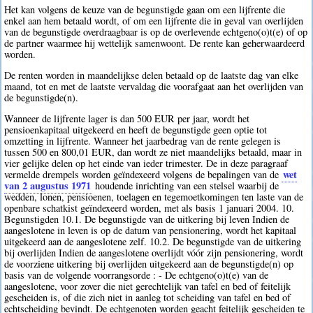
Het kan volgens de keuze van de begunstigde gaan om een lijfrente die
enkel aan hem betaald wordt, of om een lijfrente die in geval van overlijden
van de begunstigde overdraagbaar is op de overlevende echtgeno(o)t(e) of op
de partner waarmee hij wettelijk samenwoont. De rente kan geherwaardeerd
worden.
De renten worden in maandelijkse delen betaald op de laatste dag van elke
maand, tot en met de laatste vervaldag die voorafgaat aan het overlijden van
de begunstigde(n).
Wanneer de lijfrente lager is dan 500 EUR per jaar, wordt het
pensioenkapitaal uitgekeerd en heeft de begunstigde geen optie tot
omzetting in lijfrente. Wanneer het jaarbedrag van de rente gelegen is
tussen 500 en 800,01 EUR, dan wordt ze niet maandelijks betaald, maar in
vier gelijke delen op het einde van ieder trimester. De in deze paragraaf
wet
vermelde drempels worden geïndexeerd volgens de bepalingen van de
van 2 augustus 1971
houdende inrichting van een stelsel waarbij de
wedden, lonen, pensioenen, toelagen en tegemoetkomingen ten laste van de
openbare schatkist geïndexeerd worden, met als basis 1 januari 2004. 10.
Begunstigden 10.1. De begunstigde van de uitkering bij leven Indien de
aangeslotene in leven is op de datum van pensionering, wordt het kapitaal
uitgekeerd aan de aangeslotene zelf. 10.2. De begunstigde van de uitkering
bij overlijden Indien de aangeslotene overlijdt vóór zijn pensionering, wordt
de voorziene uitkering bij overlijden uitgekeerd aan de begunstigde(n) op
basis van de volgende voorrangsorde : - De echtgeno(o)t(e) van de
aangeslotene, voor zover die niet gerechtelijk van tafel en bed of feitelijk
gescheiden is, of die zich niet in aanleg tot scheiding van tafel en bed of
echtscheiding bevindt. De echtgenoten worden geacht feitelijk gescheiden te