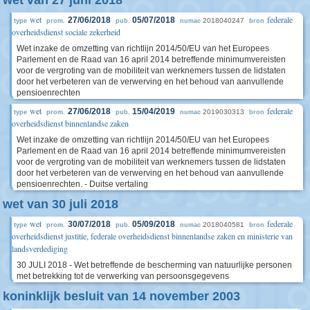
wet
federale
27/06/2018
05/07/2018
2018040247
type
prom.
pub.
numac
bron
overheidsdienst sociale zekerheid
Wet inzake de omzetting van richtlijn 2014/50/EU van het Europees
Parlement en de Raad van 16 april 2014 betreffende minimumvereisten
voor de vergroting van de mobiliteit van werknemers tussen de lidstaten
door het verbeteren van de verwerving en het behoud van aanvullende
pensioenrechten
wet
federale
27/06/2018
15/04/2019
2019030313
type
prom.
pub.
numac
bron
overheidsdienst binnenlandse zaken
Wet inzake de omzetting van richtlijn 2014/50/EU van het Europees
Parlement en de Raad van 16 april 2014 betreffende minimumvereisten
voor de vergroting van de mobiliteit van werknemers tussen de lidstaten
door het verbeteren van de verwerving en het behoud van aanvullende
pensioenrechten. - Duitse vertaling
wet van 30 juli 2018
wet
federale
30/07/2018
05/09/2018
2018040581
type
prom.
pub.
numac
bron
overheidsdienst justitie, federale overheidsdienst binnenlandse zaken en ministerie van
landsverdediging
30 JULI 2018 - Wet betreffende de bescherming van natuurlijke personen
met betrekking tot de verwerking van persoonsgegevens
koninklijk besluit van 14 november 2003