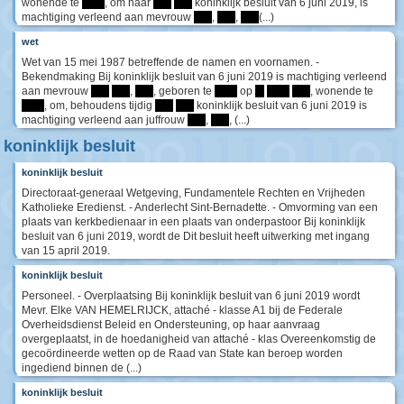
wonende te
*****
, om haar
****
****
koninklijk besluit van 6 juni 2019, is
machtiging verleend aan mevrouw
****
,
****
,
****
(...)
wet
Wet van 15 mei 1987 betreffende de namen en voornamen. -
Bekendmaking Bij koninklijk besluit van 6 juni 2019 is machtiging verleend
aan mevrouw
****
****
,
****
, geboren te
*****
op
**
*****
****
, wonende te
*****
, om, behoudens tijdig
****
****
koninklijk besluit van 6 juni 2019 is
machtiging verleend aan juffrouw
****
,
****
, (...)
koninklijk besluit
koninklijk besluit
Directoraat-generaal Wetgeving, Fundamentele Rechten en Vrijheden
Katholieke Eredienst. - Anderlecht Sint-Bernadette. - Omvorming van een
plaats van kerkbedienaar in een plaats van onderpastoor Bij koninklijk
besluit van 6 juni 2019, wordt de Dit besluit heeft uitwerking met ingang
van 15 april 2019.
koninklijk besluit
Personeel. - Overplaatsing Bij koninklijk besluit van 6 juni 2019 wordt
Mevr. Elke VAN HEMELRIJCK, attaché - klasse A1 bij de Federale
Overheidsdienst Beleid en Ondersteuning, op haar aanvraag
overgeplaatst, in de hoedanigheid van attaché - klas Overeenkomstig de
gecoördineerde wetten op de Raad van State kan beroep worden
ingediend binnen de (...)
koninklijk besluit