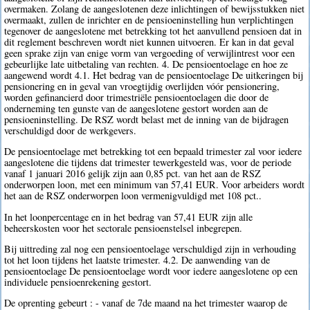
overmaken. Zolang de aangeslotenen deze inlichtingen of bewijsstukken niet
overmaakt, zullen de inrichter en de pensioeninstelling hun verplichtingen
tegenover de aangeslotene met betrekking tot het aanvullend pensioen dat in
dit reglement beschreven wordt niet kunnen uitvoeren. Er kan in dat geval
geen sprake zijn van enige vorm van vergoeding of verwijlintrest voor een
gebeurlijke late uitbetaling van rechten. 4. De pensioentoelage en hoe ze
aangewend wordt 4.1. Het bedrag van de pensioentoelage De uitkeringen bij
pensionering en in geval van vroegtijdig overlijden vóór pensionering,
worden gefinancierd door trimestriële pensioentoelagen die door de
onderneming ten gunste van de aangeslotene gestort worden aan de
pensioeninstelling. De RSZ wordt belast met de inning van de bijdragen
verschuldigd door de werkgevers.
De pensioentoelage met betrekking tot een bepaald trimester zal voor iedere
aangeslotene die tijdens dat trimester tewerkgesteld was, voor de periode
vanaf 1 januari 2016 gelijk zijn aan 0,85 pct. van het aan de RSZ
onderworpen loon, met een minimum van 57,41 EUR. Voor arbeiders wordt
het aan de RSZ onderworpen loon vermenigvuldigd met 108 pct..
In het loonpercentage en in het bedrag van 57,41 EUR zijn alle
beheerskosten voor het sectorale pensioenstelsel inbegrepen.
Bij uittreding zal nog een pensioentoelage verschuldigd zijn in verhouding
tot het loon tijdens het laatste trimester. 4.2. De aanwending van de
pensioentoelage De pensioentoelage wordt voor iedere aangeslotene op een
individuele pensioenrekening gestort.
De oprenting gebeurt : - vanaf de 7de maand na het trimester waarop de