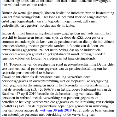
financieringsfonds aan de inrichter, met daarin alle financiële bewegingen,
hun valutadatum en hun reden.
Binnen de wettelijke mogelijkheden beslist de inrichter over de bestemming
van het financieringsfonds. Het fonds is bestemd voor de aangeslotenen
en/of zijn begunstigden en zijn tegoeden mogen nooit, zelfs niet
gedeeltelijk, teruggestort worden aan de inrichter.
Indien de in het financieringsfonds aanwezige gelden niet volstaan om het
verschil te financieren tussen enerzijds de door de RSZ doorgestorte
sommen en anderzijds de kost van de pensioenrechten die op de individuele
pensioenrekening moeten gebracht worden in functie van de loon- en
tewerkstellingsgegevens, zal het netto bedrag dat op de individuele
pensioenrekeningen gestort en gekapitaliseerd wordt, verlaagd worden
teneinde voldoende fondsen te creëren in het financieringsfonds.
14. Toepassing van de regelgeving rond gegevensbescherming De inrichter
verstrekt een aantal persoonsgegevens aan de pensioeninstelling om het
sectorale pensioenstelsel te beheren.
Zowel de inrichter als de pensioeninstelling verwerken deze
persoonsgegevens in overeenstemming met de toepasselijke regelgeving
rond gegevensbescherming en meer in het bijzonder in overeenstemming
met de verordening (EU) 2016/679 van het Europees Parlement en van de
Raad van 27 april 2016 betreffende de bescherming van natuurlijke
personen in verband met de verwerking van persoonsgegevens en
betreffende het vrije verkeer van die gegevens en tot intrekking van richtlijn
95/46/EG (AVG) en de reglementaire bepalingen genomen in uitvoering
wet van 30 juli 2018
hiervan (onder andere de
betreffende de bescherming
van natuurlijke personen met betrekking tot de verwerking van