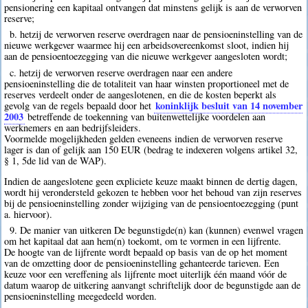
pensionering een kapitaal ontvangen dat minstens gelijk is aan de verworven
reserve;
b. hetzij de verworven reserve overdragen naar de pensioeninstelling van de
nieuwe werkgever waarmee hij een arbeidsovereenkomst sloot, indien hij
aan de pensioentoezegging van die nieuwe werkgever aangesloten wordt;
c. hetzij de verworven reserve overdragen naar een andere
pensioeninstelling die de totaliteit van haar winsten proportioneel met de
reserves verdeelt onder de aangeslotenen, en die de kosten beperkt als
koninklijk besluit van 14 november
gevolg van de regels bepaald door het
2003
betreffende de toekenning van buitenwettelijke voordelen aan
werknemers en aan bedrijfsleiders.
Voormelde mogelijkheden gelden eveneens indien de verworven reserve
lager is dan of gelijk aan 150 EUR (bedrag te indexeren volgens artikel 32,
§ 1, 5de lid van de WAP).
Indien de aangeslotene geen expliciete keuze maakt binnen de dertig dagen,
wordt hij verondersteld gekozen te hebben voor het behoud van zijn reserves
bij de pensioeninstelling zonder wijziging van de pensioentoezegging (punt
a. hiervoor).
9. De manier van uitkeren De begunstigde(n) kan (kunnen) evenwel vragen
om het kapitaal dat aan hem(n) toekomt, om te vormen in een lijfrente.
De hoogte van de lijfrente wordt bepaald op basis van de op het moment
van de omzetting door de pensioeninstelling gehanteerde tarieven. Een
keuze voor een vereffening als lijfrente moet uiterlijk één maand vóór de
datum waarop de uitkering aanvangt schriftelijk door de begunstigde aan de
pensioeninstelling meegedeeld worden.