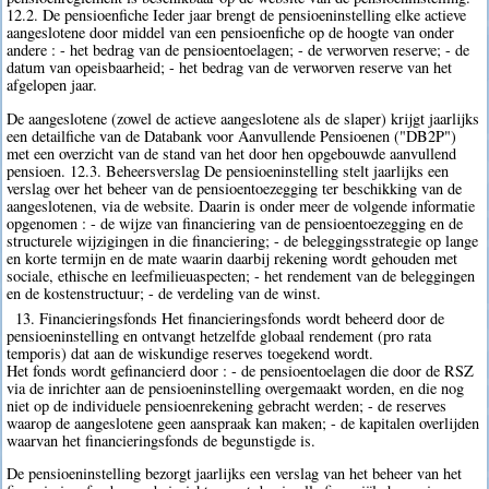
12.2. De pensioenfiche Ieder jaar brengt de pensioeninstelling elke actieve
aangeslotene door middel van een pensioenfiche op de hoogte van onder
andere : - het bedrag van de pensioentoelagen; - de verworven reserve; - de
datum van opeisbaarheid; - het bedrag van de verworven reserve van het
afgelopen jaar.
De aangeslotene (zowel de actieve aangeslotene als de slaper) krijgt jaarlijks
een detailfiche van de Databank voor Aanvullende Pensioenen ("DB2P")
met een overzicht van de stand van het door hen opgebouwde aanvullend
pensioen. 12.3. Beheersverslag De pensioeninstelling stelt jaarlijks een
verslag over het beheer van de pensioentoezegging ter beschikking van de
aangeslotenen, via de website. Daarin is onder meer de volgende informatie
opgenomen : - de wijze van financiering van de pensioentoezegging en de
structurele wijzigingen in die financiering; - de beleggingsstrategie op lange
en korte termijn en de mate waarin daarbij rekening wordt gehouden met
sociale, ethische en leefmilieuaspecten; - het rendement van de beleggingen
en de kostenstructuur; - de verdeling van de winst.
13. Financieringsfonds Het financieringsfonds wordt beheerd door de
pensioeninstelling en ontvangt hetzelfde globaal rendement (pro rata
temporis) dat aan de wiskundige reserves toegekend wordt.
Het fonds wordt gefinancierd door : - de pensioentoelagen die door de RSZ
via de inrichter aan de pensioeninstelling overgemaakt worden, en die nog
niet op de individuele pensioenrekening gebracht werden; - de reserves
waarop de aangeslotene geen aanspraak kan maken; - de kapitalen overlijden
waarvan het financieringsfonds de begunstigde is.
De pensioeninstelling bezorgt jaarlijks een verslag van het beheer van het