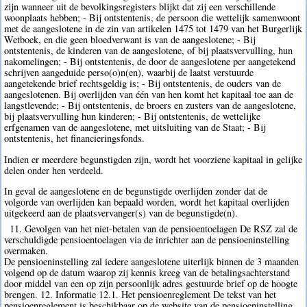
zijn wanneer uit de bevolkingsregisters blijkt dat zij een verschillende
woonplaats hebben; - Bij ontstentenis, de persoon die wettelijk samenwoont
met de aangeslotene in de zin van artikelen 1475 tot 1479 van het Burgerlijk
Wetboek, en die geen bloedverwant is van de aangeslotene; - Bij
ontstentenis, de kinderen van de aangeslotene, of bij plaatsvervulling, hun
nakomelingen; - Bij ontstentenis, de door de aangeslotene per aangetekend
schrijven aangeduide perso(o)n(en), waarbij de laatst verstuurde
aangetekende brief rechtsgeldig is; - Bij ontstentenis, de ouders van de
aangeslotenen. Bij overlijden van één van hen komt het kapitaal toe aan de
langstlevende; - Bij ontstentenis, de broers en zusters van de aangeslotene,
bij plaatsvervulling hun kinderen; - Bij ontstentenis, de wettelijke
erfgenamen van de aangeslotene, met uitsluiting van de Staat; - Bij
ontstentenis, het financieringsfonds.
Indien er meerdere begunstigden zijn, wordt het voorziene kapitaal in gelijke
delen onder hen verdeeld.
In geval de aangeslotene en de begunstigde overlijden zonder dat de
volgorde van overlijden kan bepaald worden, wordt het kapitaal overlijden
uitgekeerd aan de plaatsvervanger(s) van de begunstigde(n).
11. Gevolgen van het niet-betalen van de pensioentoelagen De RSZ zal de
verschuldigde pensioentoelagen via de inrichter aan de pensioeninstelling
overmaken.
De pensioeninstelling zal iedere aangeslotene uiterlijk binnen de 3 maanden
volgend op de datum waarop zij kennis kreeg van de betalingsachterstand
door middel van een op zijn persoonlijk adres gestuurde brief op de hoogte
brengen. 12. Informatie 12.1. Het pensioenreglement De tekst van het
pensioenreglement is beschikbaar op de website van de pensioeninstelling.