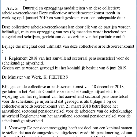
Art. 5.
Duurtijd en opzeggingsmodaliteiten van deze collectieve
arbeidsovereenkomst Deze collectieve arbeidsovereenkomst treedt in
werking op 1 januari 2019 en wordt gesloten voor een onbepaalde duur.
Deze collectieve arbeidsovereenkomst kan door elk van de partijen worden
beëindigd, mits een opzegging van zes (6) maanden wordt betekend per
aangetekend schrijven, gericht aan de voorzitter van het paritair comité.
Bijlage die integraal deel uitmaakt van deze collectieve arbeidsovereenkomst
:
1. Reglement 2018 van het aanvullend sectoraal pensioenstelsel voor de
scheikundige nijverheid.
Gezien om te worden gevoegd bij het koninklijk besluit van 6 juni 2019.
De Minister van Werk, K. PEETERS
Bijlage aan de collectieve arbeidsovereenkomst van 18 december 2018,
gesloten in het Paritair Comité voor de scheikundige nijverheid, tot
wijziging van het reglement van het aanvullend sectoraal pensioenstelsel
voor de scheikundige nijverheid dat gevoegd is als bijlage 1 bij de
collectieve arbeidsovereenkomst van 21 maart 2018 betreffende het
aanvullend sectoraal pensioenstelsel voor de arbeiders van de scheikundige
nijverheid Reglement van het aanvullend sectoraal pensioenstelsel voor de
scheikundige nijverheid
1. Voorwerp De pensioentoezegging heeft tot doel om een kapitaal samen
te stellen dat aan de aangeslotene uitgekeerd wordt bij pensionering, of aan