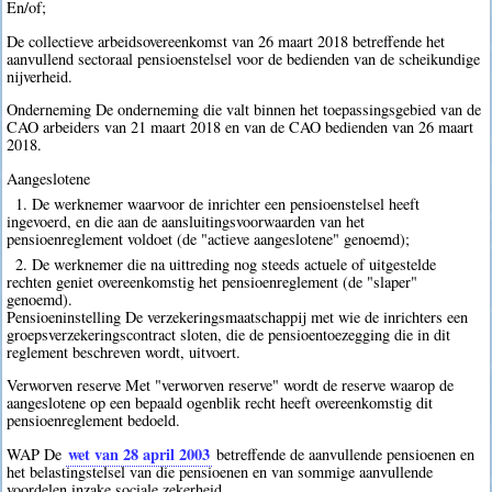
En/of;
De collectieve arbeidsovereenkomst van 26 maart 2018 betreffende het
aanvullend sectoraal pensioenstelsel voor de bedienden van de scheikundige
nijverheid.
Onderneming De onderneming die valt binnen het toepassingsgebied van de
CAO arbeiders van 21 maart 2018 en van de CAO bedienden van 26 maart
2018.
Aangeslotene
1. De werknemer waarvoor de inrichter een pensioenstelsel heeft
ingevoerd, en die aan de aansluitingsvoorwaarden van het
pensioenreglement voldoet (de "actieve aangeslotene" genoemd);
2. De werknemer die na uittreding nog steeds actuele of uitgestelde
rechten geniet overeenkomstig het pensioenreglement (de "slaper"
genoemd).
Pensioeninstelling De verzekeringsmaatschappij met wie de inrichters een
groepsverzekeringscontract sloten, die de pensioentoezegging die in dit
reglement beschreven wordt, uitvoert.
Verworven reserve Met "verworven reserve" wordt de reserve waarop de
aangeslotene op een bepaald ogenblik recht heeft overeenkomstig dit
pensioenreglement bedoeld.
wet van 28 april 2003
WAP De
betreffende de aanvullende pensioenen en
het belastingstelsel van die pensioenen en van sommige aanvullende
voordelen inzake sociale zekerheid.