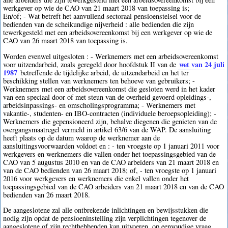
werkgever op wie de CAO van 21 maart 2018 van toepassing is;
En/of; - Wat betreft het aanvullend sectoraal pensioenstelsel voor de
bedienden van de scheikundige nijverheid : alle bedienden die zijn
tewerkgesteld met een arbeidsovereenkomst bij een werkgever op wie de
CAO van 26 maart 2018 van toepassing is.
Worden evenwel uitgesloten : - Werknemers met een arbeidsovereenkomst
wet van 24 juli
voor uitzendarbeid, zoals geregeld door hoofdstuk II van de
1987
betreffende de tijdelijke arbeid, de uitzendarbeid en het ter
beschikking stellen van werknemers ten behoeve van gebruikers; -
Werknemers met een arbeidsovereenkomst die gesloten werd in het kader
van een speciaal door of met steun van de overheid gevoerd opleidings-,
arbeidsinpassings- en omscholingsprogramma; - Werknemers met
vakantie-, studenten- en IBO-contracten (individuele beroepsopleiding); -
Werknemers die gepensioneerd zijn, behalve diegenen die genieten van de
overgangsmaatregel vermeld in artikel 63/6 van de WAP. De aansluiting
heeft plaats op de datum waarop de werknemer aan de
aansluitingsvoorwaarden voldoet en : - ten vroegste op 1 januari 2011 voor
werkgevers en werknemers die vallen onder het toepassingsgebied van de
CAO van 5 augustus 2010 en van de CAO arbeiders van 21 maart 2018 en
van de CAO bedienden van 26 maart 2018; of, - ten vroegste op 1 januari
2016 voor werkgevers en werknemers die enkel vallen onder het
toepassingsgebied van de CAO arbeiders van 21 maart 2018 en van de CAO
bedienden van 26 maart 2018.
De aangeslotene zal alle ontbrekende inlichtingen en bewijsstukken die
nodig zijn opdat de pensioeninstelling zijn verplichtingen tegenover de
aangeslotene of zijn rechthebbenden kan uitvoeren, op eenvoudige vraag