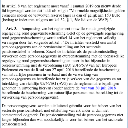
In artikel 8 van het reglement moet vanaf 1 januari 2019 een nieuw derde
lid ingevoegd worden dat luidt als volgt : "Voormelde mogelijkheden gelden
eveneens indien de verworven reserve lager is dan of gelijk aan 150 EUR
(bedrag te indexeren volgens artikel 32, § 1, 5de lid van de WAP).".
Art. 3.
Aanpassing van het reglement omwille van de gewijzigde
regelgeving rond gegevensbescherming Gelet op de gewijzigde regelgeving
rond gegevensbescherming wordt artikel 14 van het reglement volledig
vervangen door het volgende artikel : "De inrichter verstrekt een aantal
persoonsgegevens aan de pensioeninstelling om het sectorale
pensioenstelsel te beheren. Zowel de inrichter als de pensioeninstelling
verwerken deze persoonsgegevens in overeenstemming met de toepasselijke
regelgeving rond gegevensbescherming en meer in het bijzonder in
overeenstemming met de verordening (EU) 2016/679 van het Europees
Parlement en van de Raad van 27 april 2016 betreffende de bescherming
van natuurlijke personen in verband met de verwerking van
persoonsgegevens en betreffende het vrije verkeer van die gegevens en tot
intrekking van richtlijn 95/46/EG (AVG) en de reglementaire bepalingen
wet van 30 juli 2018
genomen in uitvoering hiervan (onder andere de
betreffende de bescherming van natuurlijke personen met betrekking tot de
verwerking van persoonsgegevens).
De persoonsgegevens worden uitsluitend gebruikt voor het beheer van het
sectorale pensioenstelsel, met uitsluiting van elk ander al dan niet
commercieel oogmerk. De pensioeninstelling zal de persoonsgegevens niet
langer bijhouden dan wat noodzakelijk is voor het beheer van het sectorale
pensioenstelsel.