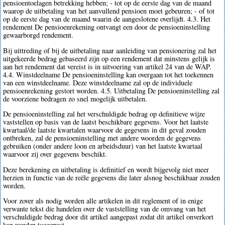
pensioentoelagen betrekking hebben; - tot op de eerste dag van de maand
waarop de uitbetaling van het aanvullend pensioen moet gebeuren; - of tot
op de eerste dag van de maand waarin de aangeslotene overlijdt. 4.3. Het
rendement De pensioenrekening ontvangt een door de pensioeninstelling
gewaarborgd rendement.
Bij uittreding of bij de uitbetaling naar aanleiding van pensionering zal het
uitgekeerde bedrag gebaseerd zijn op een rendement dat minstens gelijk is
aan het rendement dat vereist is in uitvoering van artikel 24 van de WAP.
4.4. Winstdeelname De pensioeninstelling kan overgaan tot het toekennen
van een winstdeelname. Deze winstdeelname zal op de individuele
pensioenrekening gestort worden. 4.5. Uitbetaling De pensioeninstelling zal
de voorziene bedragen zo snel mogelijk uitbetalen.
De pensioeninstelling zal het verschuldigde bedrag op definitieve wijze
vaststellen op basis van de laatst beschikbare gegevens. Voor het laatste
kwartaal/de laatste kwartalen waarvoor de gegevens in dit geval zouden
ontbreken, zal de pensioeninstelling met andere woorden de gegevens
gebruiken (onder andere loon en arbeidsduur) van het laatste kwartaal
waarvoor zij over gegevens beschikt.
Deze berekening en uitbetaling is definitief en wordt bijgevolg niet meer
herzien in functie van de reële gegevens die later alsnog beschikbaar zouden
worden.
Voor zover als nodig worden alle artikelen in dit reglement of in enige
verwante tekst die handelen over de vaststelling van de omvang van het
verschuldigde bedrag door dit artikel aangepast zodat dit artikel onverkort
kan worden toegepast.