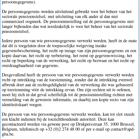
persoonsgegevens).
De persoonsgegevens worden uitsluitend gebruikt voor het beheer van het
sectorale pensioenstelsel, met uitsluiting van elk ander al dan niet
commercieel oogmerk. De pensioeninstelling zal de persoonsgegevens niet
langer bijhouden dan wat noodzakelijk is voor het beheer van het sectorale
pensioenstelsel.
Iedere persoon van wie persoonsgegevens verwerkt worden, heeft in de mate
dat dit is toegelaten door de toepasselijke wetgeving inzake
gegevensbescherming, het recht op inzage van zijn persoonsgegevens en een
kopie daarvan, het recht op verbetering, het reent op gegevenswissing, het
recht op beperking van de verwerking, het recht op bezwaar en het recht op
overdraagbaarheid van gegevens.
Desgevallend heeft de persoon van wie persoonsgegevens verwerkt worden
recht op intrekking van de toestemming, zonder dat de intrekking evenwel
afbreuk doet aan de rechtsgeldigheid van de verwerking die was gebaseerd
op toestemming vóór de intrekking ervan. Om zijn rechten uit te oefenen,
moet hij zich in dat geval schriftelijk tot de pensioeninstelling richten met
vermelding van de gewenste informatie, en daarbij een kopie recto van zijn
identiteitskaart voegen.
De persoon van wie persoonsgegevens verwerkt worden, kan tot slot steeds
een klacht indienen bij de toezichthoudende autoriteit. Deze kan
gecontacteerd worden via gewone post op Drukpersstraat 35, 1000 Brussel,
Belgium, telefonisch op +32 (0)2 274 48 00 of per e-mail op contact@apd-
gba.be.