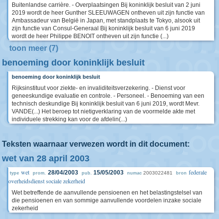
Buitenlandse carrière. - Overplaatsingen Bij koninklijk besluit van 2 juni
2019 wordt de heer Gunther SLEEUWAGEN ontheven uit zijn functie van
Ambassadeur van België in Japan, met standplaats te Tokyo, alsook uit
zijn functie van Consul-Generaal Bij koninklijk besluit van 6 juni 2019
wordt de heer Philippe BENOIT ontheven uit zijn functie (...)
toon meer (7)
benoeming door koninklijk besluit
benoeming door koninklijk besluit
Rijksinstituut voor ziekte- en invaliditeitsverzekering. - Dienst voor
geneeskundige evaluatie en controle. - Personeel. - Benoeming van een
technisch deskundige Bij koninklijk besluit van 6 juni 2019, wordt Mevr.
VANDE(...) Het beroep tot nietigverklaring van de voormelde akte met
individuele strekking kan voor de afdelin(...)
Teksten waarnaar verwezen wordt in dit document:
wet van 28 april 2003
wet
federale
28/04/2003
15/05/2003
2003022481
type
prom.
pub.
numac
bron
overheidsdienst sociale zekerheid
Wet betreffende de aanvullende pensioenen en het belastingstelsel van
die pensioenen en van sommige aanvullende voordelen inzake sociale
zekerheid