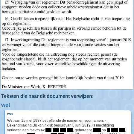
15. Wijziging van dit reglement Dit pensioenreglement kan gewijzigd of
stopgezet worden door een collectieve arbeidsovereenkomst die in het
bevoegde paritaire comité gesloten wordt.
16. Geschillen en toepasselijk recht Het Belgische recht is van toepassing
op dit reglement.
Gebeurlijke geschillen tussen de partijen in verband ermee behoren tot de
bevoegdheid van de Belgische rechtbanken.
17. Inwerkingtreding Dit reglement is van toepassing vanaf 1 januari 2019
en vervangt vanaf die datum integraal alle voorgaande versies van het
reglement.
Voor de aangeslotene die na uittreding nog steeds rechten geniet (de
zogenoemde slaper), blijft het reglement dat op het moment van uittreden
bestond van kracht, voor zover wettelijke beschikkingen de uitvoering
toelaten.
Gezien om te worden gevoegd bij het koninklijk besluit van 6 juni 2019.
De Minister van Werk, K. PEETERS
Teksten die naar dit document verwijzen:
wet
wet
Wet van 15 mei 1987 betreffende de namen en voornamen. -
Bekendmaking Bij koninklijk besluit van 6 juni 2019, is machtiging
verleend aan mevrouw
****
,
****
****
****
, geboren te
*****
op
**
*****
****
,