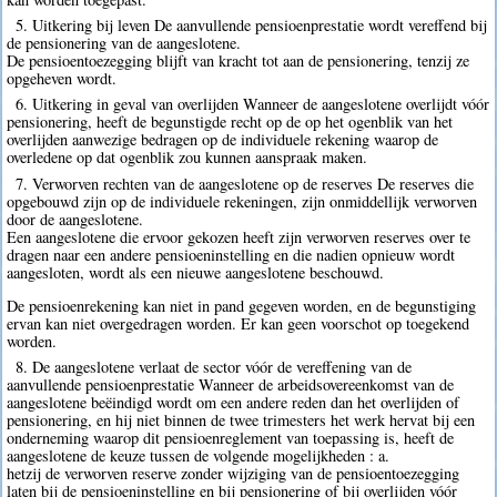
5. Uitkering bij leven De aanvullende pensioenprestatie wordt vereffend bij
de pensionering van de aangeslotene.
De pensioentoezegging blijft van kracht tot aan de pensionering, tenzij ze
opgeheven wordt.
6. Uitkering in geval van overlijden Wanneer de aangeslotene overlijdt vóór
pensionering, heeft de begunstigde recht op de op het ogenblik van het
overlijden aanwezige bedragen op de individuele rekening waarop de
overledene op dat ogenblik zou kunnen aanspraak maken.
7. Verworven rechten van de aangeslotene op de reserves De reserves die
opgebouwd zijn op de individuele rekeningen, zijn onmiddellijk verworven
door de aangeslotene.
Een aangeslotene die ervoor gekozen heeft zijn verworven reserves over te
dragen naar een andere pensioeninstelling en die nadien opnieuw wordt
aangesloten, wordt als een nieuwe aangeslotene beschouwd.
De pensioenrekening kan niet in pand gegeven worden, en de begunstiging
ervan kan niet overgedragen worden. Er kan geen voorschot op toegekend
worden.
8. De aangeslotene verlaat de sector vóór de vereffening van de
aanvullende pensioenprestatie Wanneer de arbeidsovereenkomst van de
aangeslotene beëindigd wordt om een andere reden dan het overlijden of
pensionering, en hij niet binnen de twee trimesters het werk hervat bij een
onderneming waarop dit pensioenreglement van toepassing is, heeft de
aangeslotene de keuze tussen de volgende mogelijkheden : a.
hetzij de verworven reserve zonder wijziging van de pensioentoezegging
laten bij de pensioeninstelling en bij pensionering of bij overlijden vóór