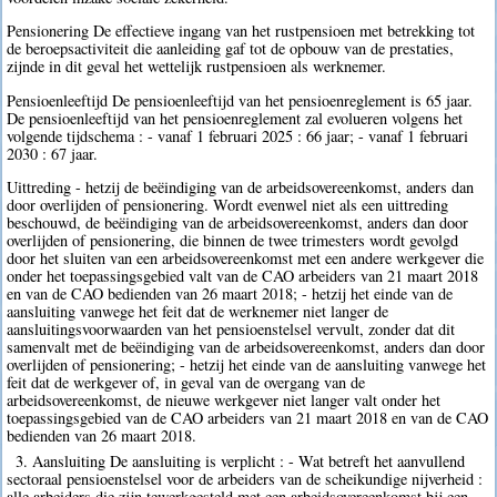
Pensionering De effectieve ingang van het rustpensioen met betrekking tot
de beroepsactiviteit die aanleiding gaf tot de opbouw van de prestaties,
zijnde in dit geval het wettelijk rustpensioen als werknemer.
Pensioenleeftijd De pensioenleeftijd van het pensioenreglement is 65 jaar.
De pensioenleeftijd van het pensioenreglement zal evolueren volgens het
volgende tijdschema : - vanaf 1 februari 2025 : 66 jaar; - vanaf 1 februari
2030 : 67 jaar.
Uittreding - hetzij de beëindiging van de arbeidsovereenkomst, anders dan
door overlijden of pensionering. Wordt evenwel niet als een uittreding
beschouwd, de beëindiging van de arbeidsovereenkomst, anders dan door
overlijden of pensionering, die binnen de twee trimesters wordt gevolgd
door het sluiten van een arbeidsovereenkomst met een andere werkgever die
onder het toepassingsgebied valt van de CAO arbeiders van 21 maart 2018
en van de CAO bedienden van 26 maart 2018; - hetzij het einde van de
aansluiting vanwege het feit dat de werknemer niet langer de
aansluitingsvoorwaarden van het pensioenstelsel vervult, zonder dat dit
samenvalt met de beëindiging van de arbeidsovereenkomst, anders dan door
overlijden of pensionering; - hetzij het einde van de aansluiting vanwege het
feit dat de werkgever of, in geval van de overgang van de
arbeidsovereenkomst, de nieuwe werkgever niet langer valt onder het
toepassingsgebied van de CAO arbeiders van 21 maart 2018 en van de CAO
bedienden van 26 maart 2018.
3. Aansluiting De aansluiting is verplicht : - Wat betreft het aanvullend
sectoraal pensioenstelsel voor de arbeiders van de scheikundige nijverheid :
alle arbeiders die zijn tewerkgesteld met een arbeidsovereenkomst bij een