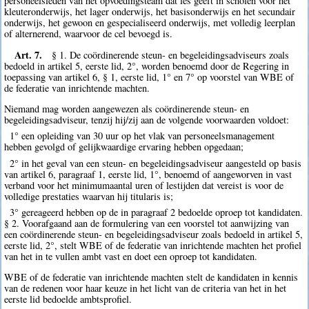
personeelsleden van het opvoedingsteam dat les geeft in scholen voor het
kleuteronderwijs, het lager onderwijs, het basisonderwijs en het secundair
onderwijs, het gewoon en gespecialiseerd onderwijs, met volledig leerplan
of alternerend, waarvoor de cel bevoegd is.
Art. 7.
§ 1. De coördinerende steun- en begeleidingsadviseurs zoals
bedoeld in artikel 5, eerste lid, 2°, worden benoemd door de Regering in
toepassing van artikel 6, § 1, eerste lid, 1° en 7° op voorstel van WBE of
de federatie van inrichtende machten.
Niemand mag worden aangewezen als coördinerende steun- en
begeleidingsadviseur, tenzij hij/zij aan de volgende voorwaarden voldoet:
1° een opleiding van 30 uur op het vlak van personeelsmanagement
hebben gevolgd of gelijkwaardige ervaring hebben opgedaan;
2° in het geval van een steun- en begeleidingsadviseur aangesteld op basis
van artikel 6, paragraaf 1, eerste lid, 1°, benoemd of aangeworven in vast
verband voor het minimumaantal uren of lestijden dat vereist is voor de
volledige prestaties waarvan hij titularis is;
3° gereageerd hebben op de in paragraaf 2 bedoelde oproep tot kandidaten.
§ 2. Voorafgaand aan de formulering van een voorstel tot aanwijzing van
een coördinerende steun- en begeleidingsadviseur zoals bedoeld in artikel 5,
eerste lid, 2°, stelt WBE of de federatie van inrichtende machten het profiel
van het in te vullen ambt vast en doet een oproep tot kandidaten.
WBE of de federatie van inrichtende machten stelt de kandidaten in kennis
van de redenen voor haar keuze in het licht van de criteria van het in het
eerste lid bedoelde ambtsprofiel.