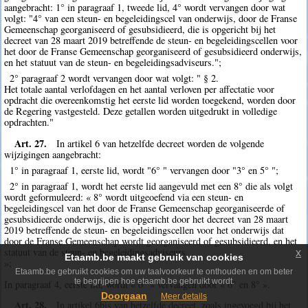
aangebracht: 1° in paragraaf 1, tweede lid, 4° wordt vervangen door wat
volgt: "4° van een steun- en begeleidingscel van onderwijs, door de Franse
Gemeenschap georganiseerd of gesubsidieerd, die is opgericht bij het
decreet van 28 maart 2019 betreffende de steun- en begeleidingscellen voor
het door de Franse Gemeenschap georganiseerd of gesubsidieerd onderwijs,
en het statuut van de steun- en begeleidingsadviseurs.";
2° paragraaf 2 wordt vervangen door wat volgt: " § 2.
Het totale aantal verlofdagen en het aantal verloven per affectatie voor
opdracht die overeenkomstig het eerste lid worden toegekend, worden door
de Regering vastgesteld. Deze getallen worden uitgedrukt in volledige
opdrachten."
Art. 27.
In artikel 6 van hetzelfde decreet worden de volgende
wijzigingen aangebracht:
1° in paragraaf 1, eerste lid, wordt "6° " vervangen door "3° en 5° ";
2° in paragraaf 1, wordt het eerste lid aangevuld met een 8° die als volgt
wordt geformuleerd: « 8° wordt uitgeoefend via een steun- en
begeleidingscel van het door de Franse Gemeenschap georganiseerde of
gesubsidieerde onderwijs, die is opgericht door het decreet van 28 maart
2019 betreffende de steun- en begeleidingscellen voor het onderwijs dat
door de Franse Gemeenschap wordt georganiseerd of gesubsidieerd, en het
statuut van de steun- en begeleidingsadviseurs.
x
Etaamb.be maakt gebruik van cookies
»;
Etaamb.be gebruikt cookies om uw taalvoorkeur te onthouden en om beter
te begrijpen hoe etaamb.be gebruikt wordt.
In paragraaf 4, eerste lid, wordt « 6° » vervangen door « 6° en 8° ».
Doorgaan
Meer details
Art. 28.
In artikel 6bis van hetzelfde decreet, zoals ingevoegd bij het