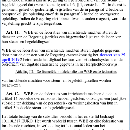
begeleidingscel dat overeenkomstig artikel 6, § 1, eerste lid, 7°, in dienst is
genomen, geheel of gedeeltelijk vrijstellen van de in paragraaf 2 bedoelde
oorspronkelijke opleiding en/of de in paragraaf 3 bedoelde voortgezette
opleiding. Indien de Regering niet binnen twee maanden reageert, wordt de
vrijstelling geacht te zijn toegestaan.
Art. 11.
WBE en de federaties van inrichtende machten sturen de
diensten van de Regering jaarlijks een bijgewerkte lijst van de leden van
hun steun- en begeleidingscel.
WBE en de federaties van inrichtende machten sturen digitale gegevens
decreet van 25
door naar de diensten van de Regering overeenkomstig het
april 2019
2
betreffende het digitaal bestuur van het schoolsysteem en de
overdracht van digitale statistische gegevens in het leerplichtonderwijs.
Afdeling III. - De financiële middelen die aan WBE en de federaties
van inrichtende machten voor steun- en begeleidingscellen worden
toegewezen
Art. 12.
WBE en de federaties van inrichtende machten die de in
artikel 14 bedoelde overeenkomst hebben gesloten, ontvangen een jaarlijkse
subsidie ter dekking van de personeels- en werkingskosten van hun in
artikel 3 bedoelde steun- en begeleidingscel.
Het totale bedrag van de subsidies bedoeld in het eerste lid bedraagt
10.118.317 EURO. Het wordt verdeeld tussen WBE en elke federatie van
inrichtende machten, in verhouding tot het aantal leden van het