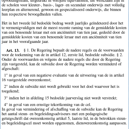
opvoedingsteam, uitgedrukt in voltijdse equivalenten, die werkzaam zijn in
de scholen voor kleuter-, basis-, lager- en secundair onderwijs met volledig
leerplan en alternerend, gewoon en gespecialiseerd onderwijs, die binnen
hun respectieve bevoegdheden vallen.
Het in het tweede lid bedoelde bedrag wordt jaarlijks geïndexeerd door het
te vermenigvuldigen met de meest recente raming van de gemiddelde kosten
van een benoemde leraar met een anciënniteit van tien jaar, gedeeld door de
gemiddelde kosten van een benoemde leraar met een anciënniteit van tien
jaar in het voorafgaande jaar.
Art. 13.
§ 1. De Regering bepaalt de nadere regels en de voorwaarden
voor de toekenning van de in artikel 12, eerste lid, bedoelde subsidie. § 2.
Onder de voorwaarden en volgens de nadere regels die door de Regering
zijn vastgesteld, kan de subsidie door de Regering worden verminderd of
afgeschaft:
1° in geval van een negatieve evaluatie van de uitvoering van de in artikel
16 vastgestelde overeenkomst;
2° indien de subsidie niet wordt gebruikt voor het doel waarvoor het is
toegekend;
3° indien het in afdeling 15 bedoelde jaarverslag niet wordt verstrekt;
4° in geval van een ernstige tekortkoming van de cel.
In geval van vermindering of afschaffing van de subsidie kan de Regering
het aantal steun- en begeleidingsadviseurs met een pedagogische
getuigschrift dat overeenkomstig artikel 5, laatste lid, in de betrokken steun-
en begeleidingscel moet worden opgenomen, dienovereenkomstig aanpassen.