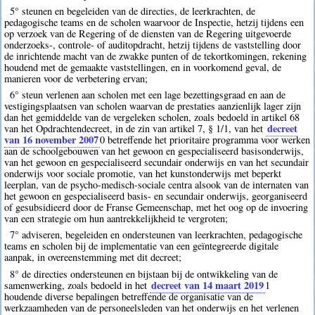
5° steunen en begeleiden van de directies, de leerkrachten, de
pedagogische teams en de scholen waarvoor de Inspectie, hetzij tijdens een
op verzoek van de Regering of de diensten van de Regering uitgevoerde
onderzoeks-, controle- of auditopdracht, hetzij tijdens de vaststelling door
de inrichtende macht van de zwakke punten of de tekortkomingen, rekening
houdend met de gemaakte vaststellingen, en in voorkomend geval, de
manieren voor de verbetering ervan;
6° steun verlenen aan scholen met een lage bezettingsgraad en aan de
vestigingsplaatsen van scholen waarvan de prestaties aanzienlijk lager zijn
dan het gemiddelde van de vergeleken scholen, zoals bedoeld in artikel 68
decreet
van het Opdrachtendecreet, in de zin van artikel 7, § 1/1, van het
van 16 november 2007
0
betreffende het prioritaire programma voor werken
aan de schoolgebouwen van het gewoon en gespecialiseerd basisonderwijs,
van het gewoon en gespecialiseerd secundair onderwijs en van het secundair
onderwijs voor sociale promotie, van het kunstonderwijs met beperkt
leerplan, van de psycho-medisch-sociale centra alsook van de internaten van
het gewoon en gespecialiseerd basis- en secundair onderwijs, georganiseerd
of gesubsidieerd door de Franse Gemeenschap, met het oog op de invoering
van een strategie om hun aantrekkelijkheid te vergroten;
7° adviseren, begeleiden en ondersteunen van leerkrachten, pedagogische
teams en scholen bij de implementatie van een geïntegreerde digitale
aanpak, in overeenstemming met dit decreet;
8° de directies ondersteunen en bijstaan bij de ontwikkeling van de
decreet van 14 maart 2019
samenwerking, zoals bedoeld in het
1
houdende diverse bepalingen betreffende de organisatie van de
werkzaamheden van de personeelsleden van het onderwijs en het verlenen