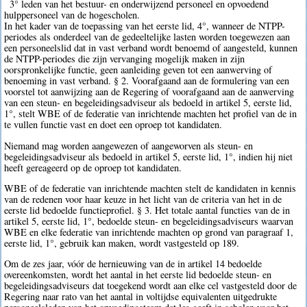
3° leden van het bestuur- en onderwijzend personeel en opvoedend
hulppersoneel van de hogescholen.
In het kader van de toepassing van het eerste lid, 4°, wanneer de NTPP-
periodes als onderdeel van de gedeeltelijke lasten worden toegewezen aan
een personeelslid dat in vast verband wordt benoemd of aangesteld, kunnen
de NTPP-periodes die zijn vervanging mogelijk maken in zijn
oorspronkelijke functie, geen aanleiding geven tot een aanwerving of
benoeming in vast verband. § 2. Voorafgaand aan de formulering van een
voorstel tot aanwijzing aan de Regering of voorafgaand aan de aanwerving
van een steun- en begeleidingsadviseur als bedoeld in artikel 5, eerste lid,
1°, stelt WBE of de federatie van inrichtende machten het profiel van de in
te vullen functie vast en doet een oproep tot kandidaten.
Niemand mag worden aangewezen of aangeworven als steun- en
begeleidingsadviseur als bedoeld in artikel 5, eerste lid, 1°, indien hij niet
heeft gereageerd op de oproep tot kandidaten.
WBE of de federatie van inrichtende machten stelt de kandidaten in kennis
van de redenen voor haar keuze in het licht van de criteria van het in de
eerste lid bedoelde functieprofiel. § 3. Het totale aantal functies van de in
artikel 5, eerste lid, 1°, bedoelde steun- en begeleidingsadviseurs waarvan
WBE en elke federatie van inrichtende machten op grond van paragraaf 1,
eerste lid, 1°, gebruik kan maken, wordt vastgesteld op 189.
Om de zes jaar, vóór de hernieuwing van de in artikel 14 bedoelde
overeenkomsten, wordt het aantal in het eerste lid bedoelde steun- en
begeleidingsadviseurs dat toegekend wordt aan elke cel vastgesteld door de
Regering naar rato van het aantal in voltijdse equivalenten uitgedrukte