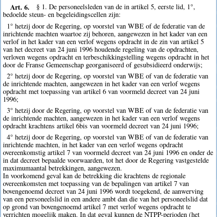
Art. 6.
§ 1. De personeelsleden van de in artikel 5, eerste lid, 1°,
bedoelde steun- en begeleidingscellen zijn:
1° hetzij door de Regering, op voorstel van WBE of de federatie van de
inrichtende machten waartoe zij behoren, aangewezen in het kader van een
verlof in het kader van een verlof wegens opdracht in de zin van artikel 5
van het decreet van 24 juni 1996 houdende regeling van de opdrachten,
verloven wegens opdracht en terbeschikkingstelling wegens opdracht in het
door de Franse Gemeenschap georganiseerd of gesubsidieerd onderwijs;
2° hetzij door de Regering, op voorstel van WBE of van de federatie van
de inrichtende machten, aangewezen in het kader van een verlof wegens
opdracht met toepassing van artikel 6 van voormeld decreet van 24 juni
1996;
3° hetzij door de Regering, op voorstel van WBE of van de federatie van
de inrichtende machten, aangewezen in het kader van een verlof wegens
opdracht krachtens artikel 6bis van voormeld decreet van 24 juni 1996;
4° hetzij door de Regering, op voorstel van WBE of van de federatie van
inrichtende machten, in het kader van een verlof wegens opdracht
overeenkomstig artikel 7 van voormeld decreet van 24 juni 1996 en onder de
in dat decreet bepaalde voorwaarden, tot het door de Regering vastgestelde
maximumaantal betrekkingen, aangewezen.
In voorkomend geval kan de betrekking die krachtens de regionale
overeenkomsten met toepassing van de bepalingen van artikel 7 van
bovengenoemd decreet van 24 juni 1996 wordt toegekend, de aanwerving
van een personeelslid in een andere ambt dan die van het personeelslid dat
op grond van bovengenoemd artikel 7 met verlof wegens opdracht te
verrichten mogelijk maken. In dat geval kunnen de NTPP-perioden (het