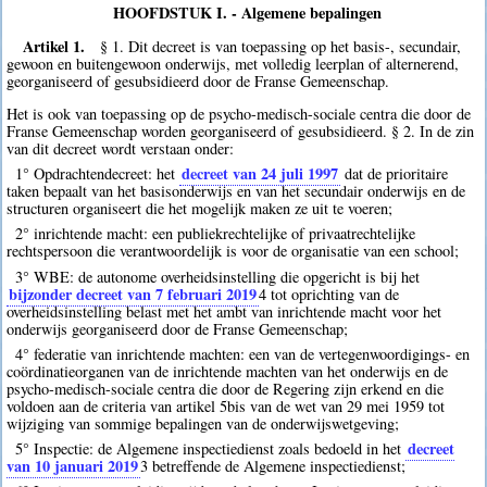
HOOFDSTUK I. - Algemene bepalingen
Artikel 1.
§ 1. Dit decreet is van toepassing op het basis-, secundair,
gewoon en buitengewoon onderwijs, met volledig leerplan of alternerend,
georganiseerd of gesubsidieerd door de Franse Gemeenschap.
Het is ook van toepassing op de psycho-medisch-sociale centra die door de
Franse Gemeenschap worden georganiseerd of gesubsidieerd. § 2. In de zin
van dit decreet wordt verstaan onder:
decreet van 24 juli 1997
1° Opdrachtendecreet: het
dat de prioritaire
taken bepaalt van het basisonderwijs en van het secundair onderwijs en de
structuren organiseert die het mogelijk maken ze uit te voeren;
2° inrichtende macht: een publiekrechtelijke of privaatrechtelijke
rechtspersoon die verantwoordelijk is voor de organisatie van een school;
3° WBE: de autonome overheidsinstelling die opgericht is bij het
bijzonder decreet van 7 februari 2019
4
tot oprichting van de
overheidsinstelling belast met het ambt van inrichtende macht voor het
onderwijs georganiseerd door de Franse Gemeenschap;
4° federatie van inrichtende machten: een van de vertegenwoordigings- en
coördinatieorganen van de inrichtende machten van het onderwijs en de
psycho-medisch-sociale centra die door de Regering zijn erkend en die
voldoen aan de criteria van artikel 5bis van de wet van 29 mei 1959 tot
wijziging van sommige bepalingen van de onderwijswetgeving;
decreet
5° Inspectie: de Algemene inspectiedienst zoals bedoeld in het
van 10 januari 2019
3
betreffende de Algemene inspectiedienst;