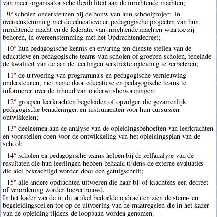
van meer organisatorische flexibiliteit aan de inrichtende machten;
9° scholen ondersteunen bij de bouw van hun schoolproject, in
overeenstemming met de educatieve en pedagogische projecten van hun
inrichtende macht en de federatie van inrichtende machten waartoe zij
behoren, in overeenstemming met het Opdrachtendecreet;
10° hun pedagogische kennis en ervaring ten dienste stellen van de
educatieve en pedagogische teams van scholen of groepen scholen, teneinde
de kwaliteit van de aan de leerlingen verstrekte opleiding te verbeteren;
11° de uitvoering van programma's en pedagogische vernieuwing
ondersteunen, met name door educatieve en pedagogische teams te
informeren over de inhoud van onderwijshervormingen;
12° groepen leerkrachten begeleiden of opvolgen die gezamenlijk
pedagogische benaderingen en instrumenten voor hun cursussen
ontwikkelen;
13° deelnemen aan de analyse van de opleidingsbehoeften van leerkrachten
en voorstellen doen voor de ontwikkeling van het opleidingsplan van de
school;
14° scholen en pedagogische teams helpen bij de zelfanalyse van de
resultaten die hun leerlingen hebben behaald tijdens de externe evaluaties
die niet bekrachtigd worden door een getuigschrift;
15° alle andere opdrachten uitvoeren die haar bij of krachtens een decreet
of verordening worden toevertrouwd.
In het kader van de in dit artikel bedoelde opdrachten zien de steun- en
begeleidingscellen toe op de uitvoering van de maatregelen die in het kader
van de opleiding tijdens de loopbaan worden genomen.