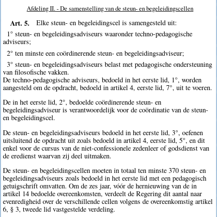
Afdeling II. - De samenstelling van de steun- en begeleidingscellen
Art. 5.
Elke steun- en begeleidingscel is samengesteld uit:
1° steun- en begeleidingsadviseurs waaronder techno-pedagogische
adviseurs;
2° ten minste een coördinerende steun- en begeleidingsadviseur;
3° steun- en begeleidingsadviseurs belast met pedagogische ondersteuning
van filosofische vakken.
De techno-pedagogische adviseurs, bedoeld in het eerste lid, 1°, worden
aangesteld om de opdracht, bedoeld in artikel 4, eerste lid, 7°, uit te voeren.
De in het eerste lid, 2°, bedoelde coördinerende steun- en
begeleidingsadviseur is verantwoordelijk voor de coördinatie van de steun-
en begeleidingscel.
De steun- en begeleidingsadviseurs bedoeld in het eerste lid, 3°, oefenen
uitsluitend de opdracht uit zoals bedoeld in artikel 4, eerste lid, 5°, en dit
enkel voor de cursus van de niet-confessionele zedenleer of godsdienst van
de eredienst waarvan zij deel uitmaken.
De steun- en begeleidingscellen moeten in totaal ten minste 370 steun- en
begeleidingsadviseurs zoals bedoeld in het eerste lid met een pedagogisch
getuigschrift omvatten. Om de zes jaar, vóór de hernieuwing van de in
artikel 14 bedoelde overeenkomsten, verdeelt de Regering dit aantal naar
evenredigheid over de verschillende cellen volgens de overeenkomstig artikel
6, § 3, tweede lid vastgestelde verdeling.