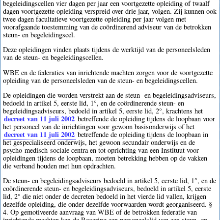
begeleidingscellen vier dagen per jaar een voortgezette opleiding of twaalf
dagen voortgezette opleiding verspreid over drie jaar, volgen. Zij kunnen ook
twee dagen facultatieve voortgezette opleiding per jaar volgen met
voorafgaande toestemming van de coördinerend adviseur van de betrokken
steun- en begeleidingscel.
Deze opleidingen vinden plaats tijdens de werktijd van de personeelsleden
van de steun- en begeleidingscellen.
WBE en de federaties van inrichtende machten zorgen voor de voortgezette
opleiding van de personeelsleden van de steun- en begeleidingscellen.
De opleidingen die worden verstrekt aan de steun- en begeleidingsadviseurs,
bedoeld in artikel 5, eerste lid, 1°, en de coördinerende steun- en
begeleidingsadviseurs, bedoeld in artikel 5, eerste lid, 2°, krachtens het
decreet van 11 juli 2002
betreffende de opleiding tijdens de loopbaan voor
het personeel van de inrichtingen voor gewoon basisonderwijs of het
decreet van 11 juli 2002
betreffende de opleiding tijdens de loopbaan in
het gespecialiseerd onderwijs, het gewoon secundair onderwijs en de
psycho-medisch-sociale centra en tot oprichting van een Instituut voor
opleidingen tijdens de loopbaan, moeten betrekking hebben op de vakken
die verband houden met hun opdrachten.
De steun- en begeleidingsadviseurs bedoeld in artikel 5, eerste lid, 1°, en de
coördinerende steun- en begeleidingsadviseurs, bedoeld in artikel 5, eerste
lid, 2° die niet onder de decreten bedoeld in het vierde lid vallen, krijgen
dezelfde opleiding, die onder dezelfde voorwaarden wordt georganiseerd. §
4. Op gemotiveerde aanvraag van WBE of de betrokken federatie van
inrichtende machten kan de Regering een personeelslid van een steun- en