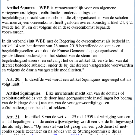
Artikel 5quater.
WBE is verantwoordelijk voor een algemene
vertegenwoordigings-, coördinatie-, ondersteunings- en
begeleidingsopdracht van de scholen die zij organiseert en van de scholen
waarmee zij een overeenkomst heeft gesloten overeenkomstig artikel 24, § 2,
tweede lid, 8°, en dit volgens de in deze overeenkomst bepaalde
voorwaarden.
In dit verband sluit WBE met de Regering de overeenkomst als bedoeld in
artikel 14 van het decreet van 28 maart 2019 betreffende de steun- en
begeleidingscellen voor door de Franse Gemeenschap georganiseerd of
gesubsidieerd onderwijs en het statuut van de steun- en
begeleidingsadviseurs, en ontvangt het de in artikel 12, eerste lid, van dat
decreet bedoelde subsidie, onder de bij dat decreet vastgestelde voorwaarden
en volgens de daarin vastgestelde modaliteiten."
Art. 20.
In dezelfde wet wordt een artikel 5quinquies ingevoegd dat als
volgt luidt: "
Artikel 5quinquies.
Elke inrichtende macht kan van de dotaties of
exploitatiesubsidies van de door haar georganiseerde instellingen het bedrag
van de bijdrage die zij aan een van de vertegenwoordigings- en
coördinatieorganen betaalt, aftrekken. "
Art. 21.
In artikel 8 van de wet van 29 mei 1959 tot wijziging van een
aantal bepalingen van de onderwijswetgeving wordt een vierde lid ingevoegd
die als volgt luidt: "Op voorstel van het gezag van een godsdienst of niet-
confessionele zedenleer en na advies van de Sturingscommissie die is