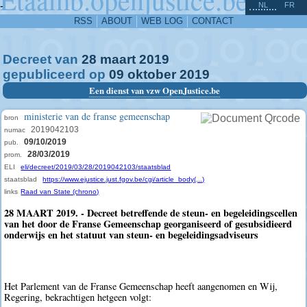
^
-
NL
FR
RSS
ABOUT
WEB LOG
CONTACT
Decreet van
28
maart
2019
gepubliceerd op
09
oktober
2019
Een dienst van vzw OpenJustice.be
ministerie van de franse gemeenschap
bron
2019042103
numac
09/10/2019
pub.
28/03/2019
prom.
ELI
eli/decreet/2019/03/28/2019042103/staatsblad
staatsblad
https://www.ejustice.just.fgov.be/cgi/article_body(...)
links
Raad van State (chrono)
28 MAART 2019. - Decreet betreffende de steun- en begeleidingscellen
van het door de Franse Gemeenschap georganiseerd of gesubsidieerd
onderwijs en het statuut van steun- en begeleidingsadviseurs
Het Parlement van de Franse Gemeenschap heeft aangenomen en Wij,
Regering, bekrachtigen hetgeen volgt: