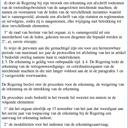
d) doet de Regering bij zijn verzoek om erkenning een afschrift toekomen
van de toetredingsbesluiten van de aangesloten inrichtende machten, de
namen en voornamen van de leden van de verschillende instanties waaruit
het is samengesteld, alsmede een afschrift van zijn statuten en reglementen
en vervolgens, zodra zij is aangenomen, elke wijziging met betrekking tot
deze verschillende elementen;
3° de raad van bestuur van het orgaan: a) is samengesteld uit een
meerderheid van de leden, gekozen tussen diegenen die bepaald werden in
2°, a), eerste streepje;
b) wijst de personen aan die gemachtigd zijn om voor een hernieuwbare
periode van maximaal zes jaar de protocollen tot afsluiting van het in artikel
5 bedoelde overleg namens haar te ondertekenen.
§ 3. De erkenning is geldig voor onbepaalde tijd. § 4. De Regering trekt de
erkenning van de vertegenwoordigings- en coördinatieorganen van de
inrichtende machten in die niet langer voldoen aan de in de paragrafen 1 en
2 vastgestelde voorwaarden.
De Regering beslist over de procedure voor de erkenning, de weigering van
de erkenning en de intrekking van de erkenning.
De procedure zoals bedoeld in het tweede lid voorziet ten minste in de
volgende elementen:
1° dat het orgaan uiterlijk op 15 november van het jaar dat voorafgaat aan
het eerste jaar van toepassing van de erkenning bij de Regering een
aanvraag tot erkenning indient;
2° de modaliteiten voor het indienen van de erkenningsaanvraag;