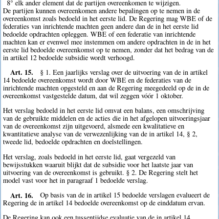
8° elk ander element dat de partijen overeenkomen te wijzigen.
De partijen kunnen overeenkomen andere bepalingen op te nemen in de
overeenkomst zoals bedoeld in het eerste lid. De Regering mag WBE of de
federaties van inrichtende machten geen andere dan de in het eerste lid
bedoelde opdrachten opleggen. WBE of een federatie van inrichtende
machten kan er evenwel mee instemmen om andere opdrachten in de in het
eerste lid bedoelde overeenkomst op te nemen, zonder dat het bedrag van de
in artikel 12 bedoelde subsidie wordt verhoogd.
Art. 15.
§ 1. Een jaarlijks verslag over de uitvoering van de in artikel
14 bedoelde overeenkomst wordt door WBE en de federaties van de
inrichtende machten opgesteld en aan de Regering meegedeeld op de in de
overeenkomst vastgestelde datum, dat wil zeggen vóór 1 oktober.
Het verslag bedoeld in het eerste lid omvat een balans, een omschrijving
van de gebruikte middelen en de acties die in het afgelopen uitvoeringsjaar
van de overeenkomst zijn uitgevoerd, alsmede een kwalitatieve en
kwantitatieve analyse van de verwezenlijking van de in artikel 14, § 2,
tweede lid, bedoelde opdrachten en doelstellingen.
Het verslag, zoals bedoeld in het eerste lid, gaat vergezeld van
bewijsstukken waaruit blijkt dat de subsidie voor het laatste jaar van
uitvoering van de overeenkomst is gebruikt. § 2. De Regering stelt het
model vast voor het in paragraaf 1 bedoelde verslag.
Art. 16.
Op basis van de in artikel 15 bedoelde verslagen evalueert de
Regering de in artikel 14 bedoelde overeenkomst op de einddatum ervan.
De Regering kan ook een tussentijdse evaluatie van de in artikel 14