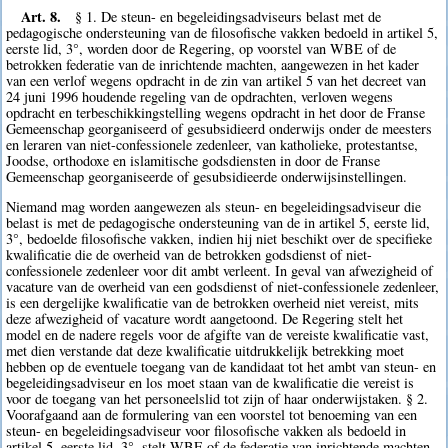
Art. 8.
§ 1. De steun- en begeleidingsadviseurs belast met de
pedagogische ondersteuning van de filosofische vakken bedoeld in artikel 5,
eerste lid, 3°, worden door de Regering, op voorstel van WBE of de
betrokken federatie van de inrichtende machten, aangewezen in het kader
van een verlof wegens opdracht in de zin van artikel 5 van het decreet van
24 juni 1996 houdende regeling van de opdrachten, verloven wegens
opdracht en terbeschikkingstelling wegens opdracht in het door de Franse
Gemeenschap georganiseerd of gesubsidieerd onderwijs onder de meesters
en leraren van niet-confessionele zedenleer, van katholieke, protestantse,
Joodse, orthodoxe en islamitische godsdiensten in door de Franse
Gemeenschap georganiseerde of gesubsidieerde onderwijsinstellingen.
Niemand mag worden aangewezen als steun- en begeleidingsadviseur die
belast is met de pedagogische ondersteuning van de in artikel 5, eerste lid,
3°, bedoelde filosofische vakken, indien hij niet beschikt over de specifieke
kwalificatie die de overheid van de betrokken godsdienst of niet-
confessionele zedenleer voor dit ambt verleent. In geval van afwezigheid of
vacature van de overheid van een godsdienst of niet-confessionele zedenleer,
is een dergelijke kwalificatie van de betrokken overheid niet vereist, mits
deze afwezigheid of vacature wordt aangetoond. De Regering stelt het
model en de nadere regels voor de afgifte van de vereiste kwalificatie vast,
met dien verstande dat deze kwalificatie uitdrukkelijk betrekking moet
hebben op de eventuele toegang van de kandidaat tot het ambt van steun- en
begeleidingsadviseur en los moet staan van de kwalificatie die vereist is
voor de toegang van het personeelslid tot zijn of haar onderwijstaken. § 2.
Voorafgaand aan de formulering van een voorstel tot benoeming van een
steun- en begeleidingsadviseur voor filosofische vakken als bedoeld in
artikel 5, eerste lid, 3°, stelt WBE of de federatie van inrichtende machten