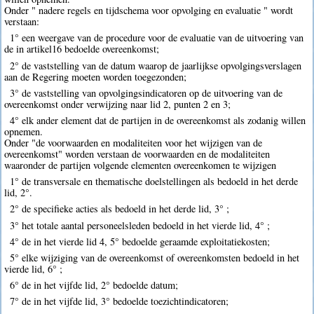
Onder " nadere regels en tijdschema voor opvolging en evaluatie " wordt
verstaan:
1° een weergave van de procedure voor de evaluatie van de uitvoering van
de in artikel16 bedoelde overeenkomst;
2° de vaststelling van de datum waarop de jaarlijkse opvolgingsverslagen
aan de Regering moeten worden toegezonden;
3° de vaststelling van opvolgingsindicatoren op de uitvoering van de
overeenkomst onder verwijzing naar lid 2, punten 2 en 3;
4° elk ander element dat de partijen in de overeenkomst als zodanig willen
opnemen.
Onder "de voorwaarden en modaliteiten voor het wijzigen van de
overeenkomst" worden verstaan de voorwaarden en de modaliteiten
waaronder de partijen volgende elementen overeenkomen te wijzigen
1° de transversale en thematische doelstellingen als bedoeld in het derde
lid, 2°.
2° de specifieke acties als bedoeld in het derde lid, 3° ;
3° het totale aantal personeelsleden bedoeld in het vierde lid, 4° ;
4° de in het vierde lid 4, 5° bedoelde geraamde exploitatiekosten;
5° elke wijziging van de overeenkomst of overeenkomsten bedoeld in het
vierde lid, 6° ;
6° de in het vijfde lid, 2° bedoelde datum;
7° de in het vijfde lid, 3° bedoelde toezichtindicatoren;