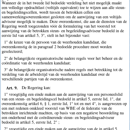
Wanneer de in het tweede lid bedoelde verdeling het niet mogelijk maakt
een volledige opdrachtlast (voltijds equivalent) toe te wijzen aan alle steun-
en begeleidingscellen, wordt tussen de betrokken cellen een
samenwerkingsovereenkomst gesloten om de aanwijzing van een voltijds
adviseur mogelijk te maken. Deze overeenkomst, die aan de diensten van de
Regering wordt toegezonden vóór de formulering van het voorstel tot
aanwijzing van de betrokken steun- en begeleidingsadviseur bedoeld in de
eerste lid van artikel 5, 3°, stelt in het bijzonder vast:
1° de keuze van de persoon van de weerhouden kandidaat, die
overeenkomstig de in paragraaf 2 bedoelde procedure moet worden
geselecteerd;
2° de belangrijkste organisatorische nadere regels voor het beheer en de
coördinatie van de weerhouden kandidaat;
3° de belangrijkste organisatorische nadere regels met betrekking tot de
verdeling van de arbeidstijd van de weerhouden kandidaat over de
verschillende partijen van de overeenkomst.
Art. 9.
De Regering kan:
1° vroegtijdig een einde maken aan de aanwijzing van een personeelslid
van een steun- en begeleidingscel bedoeld in artikel 5, eerste lid, 1°, dat
overeenkomstig artikel 6, § 1, eerste lid, 1° tot en met 4°, is aangewezen op
een met redenen omkleed voorstel van WBE of de federatie van de
betrokken inrichtende machten, op basis van een negatieve beoordeling na
een onderhoud met de coördinerende steun- en begeleidingsadviseur
bedoeld in artikel 5, eerste lid, 2° ;
2° vroegtijdig een einde maken aan de aanwijzing van de in artikel 5,