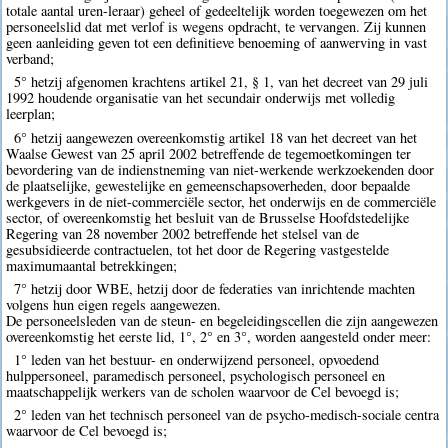
totale aantal uren-leraar) geheel of gedeeltelijk worden toegewezen om het
personeelslid dat met verlof is wegens opdracht, te vervangen. Zij kunnen
geen aanleiding geven tot een definitieve benoeming of aanwerving in vast
verband;
5° hetzij afgenomen krachtens artikel 21, § 1, van het decreet van 29 juli
1992 houdende organisatie van het secundair onderwijs met volledig
leerplan;
6° hetzij aangewezen overeenkomstig artikel 18 van het decreet van het
Waalse Gewest van 25 april 2002 betreffende de tegemoetkomingen ter
bevordering van de indienstneming van niet-werkende werkzoekenden door
de plaatselijke, gewestelijke en gemeenschapsoverheden, door bepaalde
werkgevers in de niet-commerciële sector, het onderwijs en de commerciële
sector, of overeenkomstig het besluit van de Brusselse Hoofdstedelijke
Regering van 28 november 2002 betreffende het stelsel van de
gesubsidieerde contractuelen, tot het door de Regering vastgestelde
maximumaantal betrekkingen;
7° hetzij door WBE, hetzij door de federaties van inrichtende machten
volgens hun eigen regels aangewezen.
De personeelsleden van de steun- en begeleidingscellen die zijn aangewezen
overeenkomstig het eerste lid, 1°, 2° en 3°, worden aangesteld onder meer:
1° leden van het bestuur- en onderwijzend personeel, opvoedend
hulppersoneel, paramedisch personeel, psychologisch personeel en
maatschappelijk werkers van de scholen waarvoor de Cel bevoegd is;
2° leden van het technisch personeel van de psycho-medisch-sociale centra
waarvoor de Cel bevoegd is;