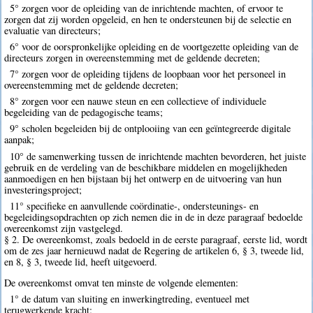
5° zorgen voor de opleiding van de inrichtende machten, of ervoor te
zorgen dat zij worden opgeleid, en hen te ondersteunen bij de selectie en
evaluatie van directeurs;
6° voor de oorspronkelijke opleiding en de voortgezette opleiding van de
directeurs zorgen in overeenstemming met de geldende decreten;
7° zorgen voor de opleiding tijdens de loopbaan voor het personeel in
overeenstemming met de geldende decreten;
8° zorgen voor een nauwe steun en een collectieve of individuele
begeleiding van de pedagogische teams;
9° scholen begeleiden bij de ontplooiing van een geïntegreerde digitale
aanpak;
10° de samenwerking tussen de inrichtende machten bevorderen, het juiste
gebruik en de verdeling van de beschikbare middelen en mogelijkheden
aanmoedigen en hen bijstaan bij het ontwerp en de uitvoering van hun
investeringsproject;
11° specifieke en aanvullende coördinatie-, ondersteunings- en
begeleidingsopdrachten op zich nemen die in de in deze paragraaf bedoelde
overeenkomst zijn vastgelegd.
§ 2. De overeenkomst, zoals bedoeld in de eerste paragraaf, eerste lid, wordt
om de zes jaar hernieuwd nadat de Regering de artikelen 6, § 3, tweede lid,
en 8, § 3, tweede lid, heeft uitgevoerd.
De overeenkomst omvat ten minste de volgende elementen:
1° de datum van sluiting en inwerkingtreding, eventueel met
terugwerkende kracht;