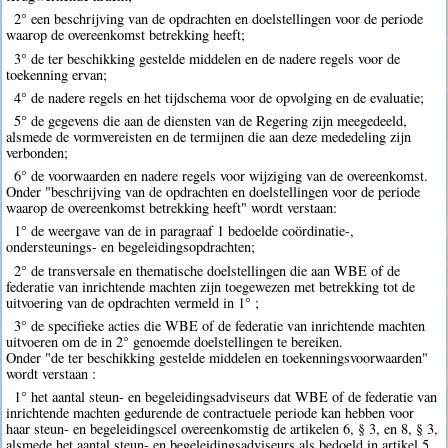
2° een beschrijving van de opdrachten en doelstellingen voor de periode
waarop de overeenkomst betrekking heeft;
3° de ter beschikking gestelde middelen en de nadere regels voor de
toekenning ervan;
4° de nadere regels en het tijdschema voor de opvolging en de evaluatie;
5° de gegevens die aan de diensten van de Regering zijn meegedeeld,
alsmede de vormvereisten en de termijnen die aan deze mededeling zijn
verbonden;
6° de voorwaarden en nadere regels voor wijziging van de overeenkomst.
Onder "beschrijving van de opdrachten en doelstellingen voor de periode
waarop de overeenkomst betrekking heeft" wordt verstaan:
1° de weergave van de in paragraaf 1 bedoelde coördinatie-,
ondersteunings- en begeleidingsopdrachten;
2° de transversale en thematische doelstellingen die aan WBE of de
federatie van inrichtende machten zijn toegewezen met betrekking tot de
uitvoering van de opdrachten vermeld in 1° ;
3° de specifieke acties die WBE of de federatie van inrichtende machten
uitvoeren om de in 2° genoemde doelstellingen te bereiken.
Onder "de ter beschikking gestelde middelen en toekenningsvoorwaarden"
wordt verstaan :
1° het aantal steun- en begeleidingsadviseurs dat WBE of de federatie van
inrichtende machten gedurende de contractuele periode kan hebben voor
haar steun- en begeleidingscel overeenkomstig de artikelen 6, § 3, en 8, § 3,
alsmede het aantal steun- en begeleidingsadviseurs als bedoeld in artikel 5,