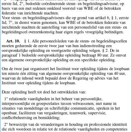
eerste lid, 2°, bedoelde coördinerende steun- en begeleidingsadviseur, op
basis van een met redenen omkleed voorstel van WBE of de betrokken
federatie van inrichtende machten.
Voor steun- en begeleidingsadviseurs die op grond van artikel 6, § 1, eerste
lid, 7°, in dienst waren genomen, kan WBE of de betrokken federatie van
inrichtende machten de aanstelling van een personeelslid van een steun- en
begeleidingscel overeenkomstig haar eigen regels vroegtijdig beëindigen.
Art. 10.
§ 1. Alle personeelsleden van de steun- en begeleidingscellen
moeten gedurende de eerste twee jaar van hun indiensttreding een
oorspronkelijke opleiding en voortgezette opleiding volgen. § 2. De in
paragraaf 1 bedoelde oorspronkelijke opleiding bedraagt 80 uur. Ze omvat
een algemene oorspronkelijke opleiding en een specifieke opleiding.
Om de twee jaar organiseert het Instituut voor opleiding tijdens de loopbaan
ten minste één zitting van algemene oorspronkelijke opleiding van 40 uur,
waarvan de inhoud wordt bepaald door de Regering op advies van het
Instituut voor opleiding tijdens de loopbaan.
Deze opleiding heeft tot doel het ontwikkelen van:
1° relationele vaardigheden in het beheer van persoonlijke,
interpersoonlijke en groepsrelaties tussen volwassenen, met name in
situaties van mondelinge en schriftelijke communicatie, spreken in het
openbaar, faciliteren van vergaderingen, teamwerk, supervisie,
conflictbeheersing en bemiddeling;
2° bewustzijn van de veranderingen in houding en professionele identiteit
die zich voordoen in relatie tot de relationele vaardigheden en competenties