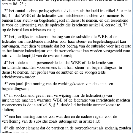
eerste lid, 2° ;
2° het aantal techno-pedagogische adviseurs als bedoeld in artikel 5, eerste
lid, 1°, dat WBE of de federatie van inrichtende machten voornemens is
binnen haar steun- en begeleidingscel in dienst te nemen, en dat toereikend
is voor de uitvoering van de opdracht die krachtens artikel 4, eerste lid, 7°
op de betrokken adviseurs rust;
3° het jaarlijks te indexeren bedrag van de subsidie die WBE of de
federatie van inrichtende machten voor haar steun- en begeleidingscel kan
ontvangen, met dien verstande dat het bedrag van de subsidie voor het eerste
en het laatste kalenderjaar van de overeenkomst kan worden vastgesteld naar
rato van de looptijd van de overeenkomst;
4° het totale aantal personeelsleden dat WBE of de federatie van
inrichtende machten voornemens is in haar steun- en begeleidingscel in
dienst te nemen, het profiel van de ambten en de voorgestelde
arbeidsvoorwaarden;
5° een jaarlijkse raming van de werkingskosten van de steun- en
begeleidingscel;
6° in voorkomend geval, een verwijzing naar de federatie(s) van
inrichtende machten waarmee WBE of de federatie van inrichtende machten
voornemens is de in artikel 8, § 3, derde lid bedoelde overeenkomst te
sluiten;
7° een herinnering aan de voorwaarden en de nadere regels voor de
vereffening van de subsidie zoals uiteengezet in artikel 13;
8° elk ander element dat de partijen in de overeenkomst als zodanig zouden
willen opnemen.