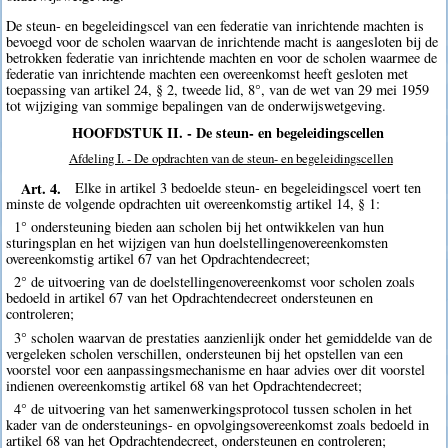
De steun- en begeleidingscel van een federatie van inrichtende machten is
bevoegd voor de scholen waarvan de inrichtende macht is aangesloten bij de
betrokken federatie van inrichtende machten en voor de scholen waarmee de
federatie van inrichtende machten een overeenkomst heeft gesloten met
toepassing van artikel 24, § 2, tweede lid, 8°, van de wet van 29 mei 1959
tot wijziging van sommige bepalingen van de onderwijswetgeving.
HOOFDSTUK II. - De steun- en begeleidingscellen
Afdeling I. - De opdrachten van de steun- en begeleidingscellen
Art. 4.
Elke in artikel 3 bedoelde steun- en begeleidingscel voert ten
minste de volgende opdrachten uit overeenkomstig artikel 14, § 1:
1° ondersteuning bieden aan scholen bij het ontwikkelen van hun
sturingsplan en het wijzigen van hun doelstellingenovereenkomsten
overeenkomstig artikel 67 van het Opdrachtendecreet;
2° de uitvoering van de doelstellingenovereenkomst voor scholen zoals
bedoeld in artikel 67 van het Opdrachtendecreet ondersteunen en
controleren;
3° scholen waarvan de prestaties aanzienlijk onder het gemiddelde van de
vergeleken scholen verschillen, ondersteunen bij het opstellen van een
voorstel voor een aanpassingsmechanisme en haar advies over dit voorstel
indienen overeenkomstig artikel 68 van het Opdrachtendecreet;
4° de uitvoering van het samenwerkingsprotocol tussen scholen in het
kader van de ondersteunings- en opvolgingsovereenkomst zoals bedoeld in
artikel 68 van het Opdrachtendecreet, ondersteunen en controleren;