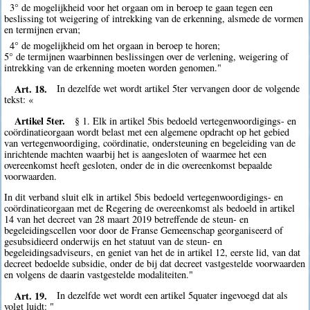
3° de mogelijkheid voor het orgaan om in beroep te gaan tegen een
beslissing tot weigering of intrekking van de erkenning, alsmede de vormen
en termijnen ervan;
4° de mogelijkheid om het orgaan in beroep te horen;
5° de termijnen waarbinnen beslissingen over de verlening, weigering of
intrekking van de erkenning moeten worden genomen."
Art. 18.
In dezelfde wet wordt artikel 5ter vervangen door de volgende
tekst: «
Artikel 5ter.
§ 1. Elk in artikel 5bis bedoeld vertegenwoordigings- en
coördinatieorgaan wordt belast met een algemene opdracht op het gebied
van vertegenwoordiging, coördinatie, ondersteuning en begeleiding van de
inrichtende machten waarbij het is aangesloten of waarmee het een
overeenkomst heeft gesloten, onder de in die overeenkomst bepaalde
voorwaarden.
In dit verband sluit elk in artikel 5bis bedoeld vertegenwoordigings- en
coördinatieorgaan met de Regering de overeenkomst als bedoeld in artikel
14 van het decreet van 28 maart 2019 betreffende de steun- en
begeleidingscellen voor door de Franse Gemeenschap georganiseerd of
gesubsidieerd onderwijs en het statuut van de steun- en
begeleidingsadviseurs, en geniet van het de in artikel 12, eerste lid, van dat
decreet bedoelde subsidie, onder de bij dat decreet vastgestelde voorwaarden
en volgens de daarin vastgestelde modaliteiten."
Art. 19.
In dezelfde wet wordt een artikel 5quater ingevoegd dat als
volgt luidt: "