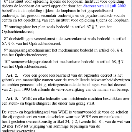
6° Instituut voor opleiding tijdens de loopbaan: Instituut voor opleiding
decreet van 11 juli 2002
tijdens de loopbaan dat werd opgericht door het
betreffende de opleiding tijdens de loopbaan in het gespecialiseerd
onderwijs, het gewoon secundair onderwijs en de psycho-medisch-sociale
centra en tot oprichting van een instituut voor opleiding tijdens de loopbaan;
7° sturingsplan: het plan zoals bedoeld in artikel 67 § 2, van het
Opdrachtendecreet;
8° doelstellingenovereenkomst : de overeenkomst zoals bedoeld in artikel
67, § 6, van het Opdrachtendecreet;
9° aanpassingsmechanisme: het mechanisme bedoeld in artikel 68, § 4,
van het Opdrachtendecreet;
10° samenwerkingsprotocol: het mechanisme bedoeld in artikel 68, § 7,
van het Opdrachtendecreet.
Art. 2.
Voor een goede leesbaarheid van dit bijzonder decreet is het
gebruik van mannelijke namen voor de verschillende bekwaamheidsbewijzen
en ambten gemeenslachtig, niettegenstaande de bepalingen van het decreet
van 21 juni 1993 betreffende de vervrouwelijking van de namen van beroep.
Art. 3.
WBE en elke federatie van inrichtende machten beschikken over
een steun- en begeleidingscel die onder hun gezag staat.
De steun- en begeleidingscel van WBE is verantwoordelijk voor de scholen
die zij organiseert en voor de scholen waarmee WBE een overeenkomst
heeft gesloten overeenkomstig artikel 24, § 2, tweede lid, 8°, van de wet van
29 mei 1959 tot wijziging van sommige bepalingen van de
onderwijswetgeving.