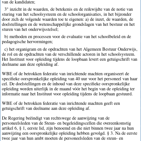
van de kandidaten;
3° inzicht in de waarden, de betekenis en de reikwijdte van de notie van
sturing van het schoolsysteem en de schoolorganisaties, in het bijzonder
door zich de volgende waarden toe te eigenen: a) de inzet, de waarden, de
doelstellingen en de wetenschappelijke grondslagen van het bestuur en het
sturen van het onderwijsstelsel;
b) methoden en processen voor de evaluatie van het schoolbeleid en de
pedagogische hervormingen;
c) het organigram en de opdrachten van het Algemeen Bestuur Onderwijs,
de rol en de opdrachten van de verschillende actoren in het schoolsysteem.
Het Instituut voor opleiding tijdens de loopbaan levert een getuigschrift van
deelname aan deze opleiding af.
WBE of de betrokken federatie van inrichtende machten organiseert de
specifieke oorspronkelijke opleiding van 40 uur voor het personeel van haar
cel. De doelstellingen en de inhoud van deze specifieke oorspronkelijke
opleiding worden uiterlijk in de maand vóór het begin van de opleiding ter
informatie naar het Instituut voor opleiding tijdens de loopbaan gestuurd.
WBE of de betrokken federatie van inrichtende machten geeft een
getuigschrift van deelname aan deze opleiding af.
De Regering beëindigt van rechtswege de aanwijzing van de
personeelsleden van de Steun- en begeleidingscellen die overeenkomstig
artikel 6, § 1, eerste lid, zijn benoemd en die niet binnen twee jaar na hun
aanwijzing een oorspronkelijke opleiding hebben gevolgd. § 3. Na de eerste
twee jaar van hun ambt moeten de personeelsleden van de steun- en