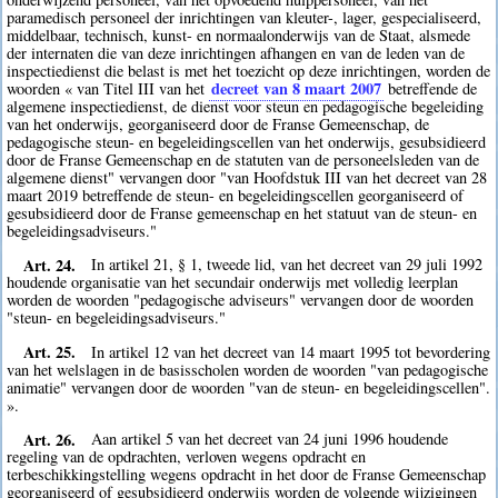
paramedisch personeel der inrichtingen van kleuter-, lager, gespecialiseerd,
middelbaar, technisch, kunst- en normaalonderwijs van de Staat, alsmede
der internaten die van deze inrichtingen afhangen en van de leden van de
inspectiedienst die belast is met het toezicht op deze inrichtingen, worden de
decreet van 8 maart 2007
woorden « van Titel III van het
betreffende de
algemene inspectiedienst, de dienst voor steun en pedagogische begeleiding
van het onderwijs, georganiseerd door de Franse Gemeenschap, de
pedagogische steun- en begeleidingscellen van het onderwijs, gesubsidieerd
door de Franse Gemeenschap en de statuten van de personeelsleden van de
algemene dienst" vervangen door "van Hoofdstuk III van het decreet van 28
maart 2019 betreffende de steun- en begeleidingscellen georganiseerd of
gesubsidieerd door de Franse gemeenschap en het statuut van de steun- en
begeleidingsadviseurs."
Art. 24.
In artikel 21, § 1, tweede lid, van het decreet van 29 juli 1992
houdende organisatie van het secundair onderwijs met volledig leerplan
worden de woorden "pedagogische adviseurs" vervangen door de woorden
"steun- en begeleidingsadviseurs."
Art. 25.
In artikel 12 van het decreet van 14 maart 1995 tot bevordering
van het welslagen in de basisscholen worden de woorden "van pedagogische
animatie" vervangen door de woorden "van de steun- en begeleidingscellen".
».
Art. 26.
Aan artikel 5 van het decreet van 24 juni 1996 houdende
regeling van de opdrachten, verloven wegens opdracht en
terbeschikkingstelling wegens opdracht in het door de Franse Gemeenschap
georganiseerd of gesubsidieerd onderwijs worden de volgende wijzigingen