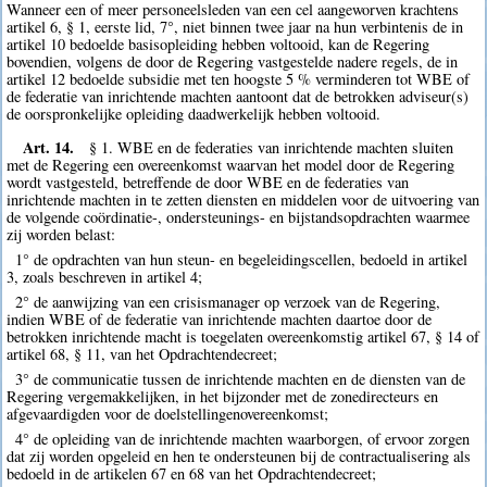
Wanneer een of meer personeelsleden van een cel aangeworven krachtens
artikel 6, § 1, eerste lid, 7°, niet binnen twee jaar na hun verbintenis de in
artikel 10 bedoelde basisopleiding hebben voltooid, kan de Regering
bovendien, volgens de door de Regering vastgestelde nadere regels, de in
artikel 12 bedoelde subsidie met ten hoogste 5 % verminderen tot WBE of
de federatie van inrichtende machten aantoont dat de betrokken adviseur(s)
de oorspronkelijke opleiding daadwerkelijk hebben voltooid.
Art. 14.
§ 1. WBE en de federaties van inrichtende machten sluiten
met de Regering een overeenkomst waarvan het model door de Regering
wordt vastgesteld, betreffende de door WBE en de federaties van
inrichtende machten in te zetten diensten en middelen voor de uitvoering van
de volgende coördinatie-, ondersteunings- en bijstandsopdrachten waarmee
zij worden belast:
1° de opdrachten van hun steun- en begeleidingscellen, bedoeld in artikel
3, zoals beschreven in artikel 4;
2° de aanwijzing van een crisismanager op verzoek van de Regering,
indien WBE of de federatie van inrichtende machten daartoe door de
betrokken inrichtende macht is toegelaten overeenkomstig artikel 67, § 14 of
artikel 68, § 11, van het Opdrachtendecreet;
3° de communicatie tussen de inrichtende machten en de diensten van de
Regering vergemakkelijken, in het bijzonder met de zonedirecteurs en
afgevaardigden voor de doelstellingenovereenkomst;
4° de opleiding van de inrichtende machten waarborgen, of ervoor zorgen
dat zij worden opgeleid en hen te ondersteunen bij de contractualisering als
bedoeld in de artikelen 67 en 68 van het Opdrachtendecreet;