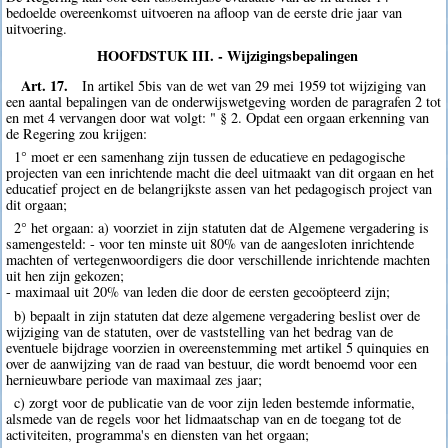
bedoelde overeenkomst uitvoeren na afloop van de eerste drie jaar van
uitvoering.
HOOFDSTUK III. - Wijzigingsbepalingen
Art. 17.
In artikel 5bis van de wet van 29 mei 1959 tot wijziging van
een aantal bepalingen van de onderwijswetgeving worden de paragrafen 2 tot
en met 4 vervangen door wat volgt: " § 2. Opdat een orgaan erkenning van
de Regering zou krijgen:
1° moet er een samenhang zijn tussen de educatieve en pedagogische
projecten van een inrichtende macht die deel uitmaakt van dit orgaan en het
educatief project en de belangrijkste assen van het pedagogisch project van
dit orgaan;
2° het orgaan: a) voorziet in zijn statuten dat de Algemene vergadering is
samengesteld: - voor ten minste uit 80% van de aangesloten inrichtende
machten of vertegenwoordigers die door verschillende inrichtende machten
uit hen zijn gekozen;
- maximaal uit 20% van leden die door de eersten gecoöpteerd zijn;
b) bepaalt in zijn statuten dat deze algemene vergadering beslist over de
wijziging van de statuten, over de vaststelling van het bedrag van de
eventuele bijdrage voorzien in overeenstemming met artikel 5 quinquies en
over de aanwijzing van de raad van bestuur, die wordt benoemd voor een
hernieuwbare periode van maximaal zes jaar;
c) zorgt voor de publicatie van de voor zijn leden bestemde informatie,
alsmede van de regels voor het lidmaatschap van en de toegang tot de
activiteiten, programma's en diensten van het orgaan;