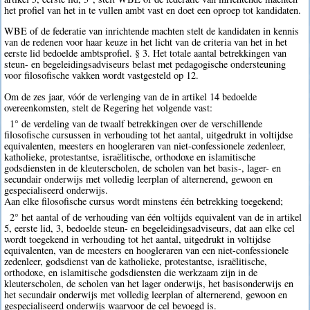
het profiel van het in te vullen ambt vast en doet een oproep tot kandidaten.
WBE of de federatie van inrichtende machten stelt de kandidaten in kennis
van de redenen voor haar keuze in het licht van de criteria van het in het
eerste lid bedoelde ambtsprofiel. § 3. Het totale aantal betrekkingen van
steun- en begeleidingsadviseurs belast met pedagogische ondersteuning
voor filosofische vakken wordt vastgesteld op 12.
Om de zes jaar, vóór de verlenging van de in artikel 14 bedoelde
overeenkomsten, stelt de Regering het volgende vast:
1° de verdeling van de twaalf betrekkingen over de verschillende
filosofische cursussen in verhouding tot het aantal, uitgedrukt in voltijdse
equivalenten, meesters en hoogleraren van niet-confessionele zedenleer,
katholieke, protestantse, israëlitische, orthodoxe en islamitische
godsdiensten in de kleuterscholen, de scholen van het basis-, lager- en
secundair onderwijs met volledig leerplan of alternerend, gewoon en
gespecialiseerd onderwijs.
Aan elke filosofische cursus wordt minstens één betrekking toegekend;
2° het aantal of de verhouding van één voltijds equivalent van de in artikel
5, eerste lid, 3, bedoelde steun- en begeleidingsadviseurs, dat aan elke cel
wordt toegekend in verhouding tot het aantal, uitgedrukt in voltijdse
equivalenten, van de meesters en hoogleraren van een niet-confessionele
zedenleer, godsdienst van de katholieke, protestantse, israëlitische,
orthodoxe, en islamitische godsdiensten die werkzaam zijn in de
kleuterscholen, de scholen van het lager onderwijs, het basisonderwijs en
het secundair onderwijs met volledig leerplan of alternerend, gewoon en
gespecialiseerd onderwijs waarvoor de cel bevoegd is.