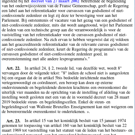
decreet van 27 maart 2002
ingesteld bij het
betreffende de begeleiding
van het onderwijssysteem van de Franse Gemeenschap, geeft de Regering
een label aan het referentiekader voor cursussen van godsdienst of niet-
confessionele zedenleer en legt zij deze ter bevestiging voor aan het
Parlement. Bij ontstentenis of vacature van het gezag van een godsdienst of
niet-confessionele zedenleer, mits dat wordt aangetoond, wijst het Parlement
de leden van een technische groep aan die verantwoordelijk is voor de
vaststelling van het referentiekader voor de cursussen godsdienst of niet-
confessionele zedenleer. Na zich ervan te hebben vergewist dat zij voldoen
aan het geaccrediteerde referentiekader van de relevante cursus godsdienst
of niet-confessionele zedenleer, keurt de Regering de programma's van de
cursussen godsdienst of niet-confessionele zedenleer goed, in
overeenstemming met alle andere lesprogramma's."
Art. 22.
In artikel 24, § 2, tweede lid, van dezelfde wet, wordt 8°
vervangen door de volgende tekst: "8° indien de school niet is aangesloten
bij een orgaan dat de in artikel 5bis bedoelde inrichtende machten
vertegenwoordigt en coördineert, een beroep kan doen op externe
ondersteunende en begeleidende diensten krachtens een overeenkomst die
uiterlijk vier maanden na de oprichting van de instelling of afdeling van de
instelling wordt gesloten met een van de in voormeld decreet van 28 maart
2019 bedoelde steun- en begeleidingscellen. Enkel de steun- en
begeleidingscel van Wallonie Bruxelles Enseignement kan niet weigeren om
de bovenvermelde overeenkomst te ondertekenen. ».
Art. 23.
In artikel 15 van het koninklijk besluit van 15 januari 1974
genomen ter toepassing van artikel 160 van het koninklijk besluit van 22
maart 1969 tot vaststelling van het statuut van de leden van het bestuurs- en
onderwijzend personeel, van het opvoedend hulppersoneel, van het