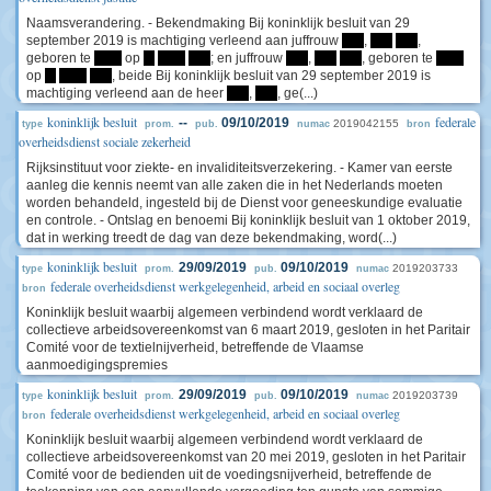
Naamsverandering. - Bekendmaking Bij koninklijk besluit van 29
september 2019 is machtiging verleend aan juffrouw
****
,
****
****
,
geboren te
*****
op
**
*****
****
; en juffrouw
****
,
****
****
, geboren te
*****
op
**
*****
****
, beide Bij koninklijk besluit van 29 september 2019 is
machtiging verleend aan de heer
****
,
****
, ge(...)
koninklijk besluit
federale
--
09/10/2019
2019042155
type
prom.
pub.
numac
bron
overheidsdienst sociale zekerheid
Rijksinstituut voor ziekte- en invaliditeitsverzekering. - Kamer van eerste
aanleg die kennis neemt van alle zaken die in het Nederlands moeten
worden behandeld, ingesteld bij de Dienst voor geneeskundige evaluatie
en controle. - Ontslag en benoemi Bij koninklijk besluit van 1 oktober 2019,
dat in werking treedt de dag van deze bekendmaking, word(...)
koninklijk besluit
29/09/2019
09/10/2019
2019203733
type
prom.
pub.
numac
federale overheidsdienst werkgelegenheid, arbeid en sociaal overleg
bron
Koninklijk besluit waarbij algemeen verbindend wordt verklaard de
collectieve arbeidsovereenkomst van 6 maart 2019, gesloten in het Paritair
Comité voor de textielnijverheid, betreffende de Vlaamse
aanmoedigingspremies
koninklijk besluit
29/09/2019
09/10/2019
2019203739
type
prom.
pub.
numac
federale overheidsdienst werkgelegenheid, arbeid en sociaal overleg
bron
Koninklijk besluit waarbij algemeen verbindend wordt verklaard de
collectieve arbeidsovereenkomst van 20 mei 2019, gesloten in het Paritair
Comité voor de bedienden uit de voedingsnijverheid, betreffende de