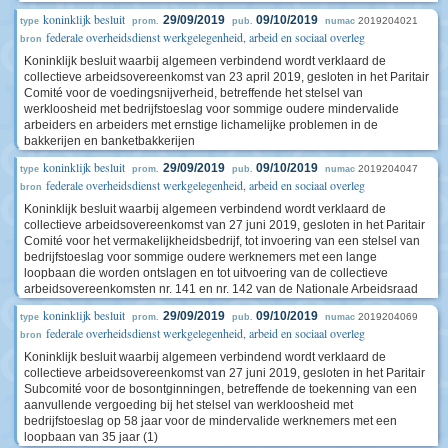
koninklijk besluit
29/09/2019
09/10/2019
2019204021
type
prom.
pub.
numac
federale overheidsdienst werkgelegenheid, arbeid en sociaal overleg
bron
Koninklijk besluit waarbij algemeen verbindend wordt verklaard de
collectieve arbeidsovereenkomst van 23 april 2019, gesloten in het Paritair
Comité voor de voedingsnijverheid, betreffende het stelsel van
werkloosheid met bedrijfstoeslag voor sommige oudere mindervalide
arbeiders en arbeiders met ernstige lichamelijke problemen in de
bakkerijen en banketbakkerijen
koninklijk besluit
29/09/2019
09/10/2019
2019204047
type
prom.
pub.
numac
federale overheidsdienst werkgelegenheid, arbeid en sociaal overleg
bron
Koninklijk besluit waarbij algemeen verbindend wordt verklaard de
collectieve arbeidsovereenkomst van 27 juni 2019, gesloten in het Paritair
Comité voor het vermakelijkheidsbedrijf, tot invoering van een stelsel van
bedrijfstoeslag voor sommige oudere werknemers met een lange
loopbaan die worden ontslagen en tot uitvoering van de collectieve
arbeidsovereenkomsten nr. 141 en nr. 142 van de Nationale Arbeidsraad
koninklijk besluit
29/09/2019
09/10/2019
2019204069
type
prom.
pub.
numac
federale overheidsdienst werkgelegenheid, arbeid en sociaal overleg
bron
Koninklijk besluit waarbij algemeen verbindend wordt verklaard de
collectieve arbeidsovereenkomst van 27 juni 2019, gesloten in het Paritair
Subcomité voor de bosontginningen, betreffende de toekenning van een
aanvullende vergoeding bij het stelsel van werkloosheid met
bedrijfstoeslag op 58 jaar voor de mindervalide werknemers met een
loopbaan van 35 jaar (1)