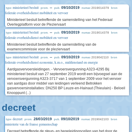
ministerieel besluit
--
09/10/2019
2019014379
type
prom.
pub.
numac
bron
federale overheidsdienst mobiliteit en vervoer
Ministerieel besluit betreffende de samenstelling van het Federaal
Overlegplatform voor de Pleziervaart
ministerieel besluit
--
09/10/2019
2019014378
type
prom.
pub.
numac
bron
federale overheidsdienst mobiliteit en vervoer
Ministerieel besluit betreffende de samenstelling van de
examencommissie voor de pleziervaart
ministerieel besluit
--
09/10/2019
2019042110
type
prom.
pub.
numac
bron
federale overheidsdienst economie, k.m.o., middenstand en energie
Aardgasvervoersleidingen. - Vervoersvergunning A323-4295 Bij
ministerieel besluit van 27 september 2019 wordt een bijvoegsel aan de
vervoersvergunning A323-3717 van 1 september 2009 voor het vervoer
van aardgas door middel van leidingen verleend Betrokken
gasvervoersinstallaties: DN250 BP Leuze-en-Hainaut (Thieulain) - Beloeil
Knooppunt (...)
decreet
decreet
28/03/2019
09/10/2019
2019042103
type
prom.
pub.
numac
bron
ministerie van de franse gemeenschap
Decreet betreffende de steun- en begeleidingscellen van het door de