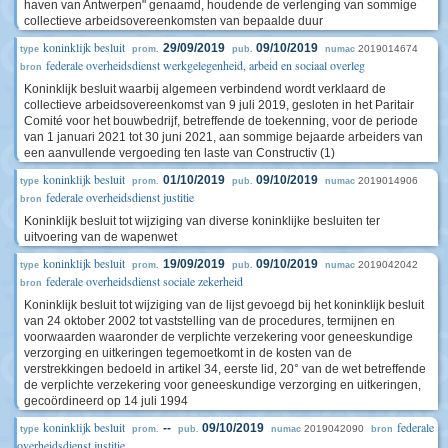
haven van Antwerpen" genaamd, houdende de verlenging van sommige
collectieve arbeidsovereenkomsten van bepaalde duur
koninklijk besluit
29/09/2019
09/10/2019
2019014674
type
prom.
pub.
numac
federale overheidsdienst werkgelegenheid, arbeid en sociaal overleg
bron
Koninklijk besluit waarbij algemeen verbindend wordt verklaard de
collectieve arbeidsovereenkomst van 9 juli 2019, gesloten in het Paritair
Comité voor het bouwbedrijf, betreffende de toekenning, voor de periode
van 1 januari 2021 tot 30 juni 2021, aan sommige bejaarde arbeiders van
een aanvullende vergoeding ten laste van Constructiv (1)
koninklijk besluit
01/10/2019
09/10/2019
2019014906
type
prom.
pub.
numac
federale overheidsdienst justitie
bron
Koninklijk besluit tot wijziging van diverse koninklijke besluiten ter
uitvoering van de wapenwet
koninklijk besluit
19/09/2019
09/10/2019
2019042042
type
prom.
pub.
numac
federale overheidsdienst sociale zekerheid
bron
Koninklijk besluit tot wijziging van de lijst gevoegd bij het koninklijk besluit
van 24 oktober 2002 tot vaststelling van de procedures, termijnen en
voorwaarden waaronder de verplichte verzekering voor geneeskundige
verzorging en uitkeringen tegemoetkomt in de kosten van de
verstrekkingen bedoeld in artikel 34, eerste lid, 20° van de wet betreffende
de verplichte verzekering voor geneeskundige verzorging en uitkeringen,
gecoördineerd op 14 juli 1994
koninklijk besluit
federale
--
09/10/2019
2019042090
type
prom.
pub.
numac
bron
overheidsdienst justitie