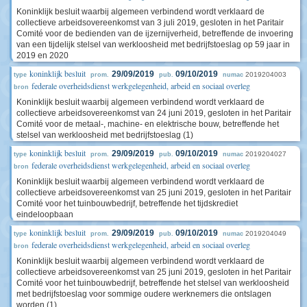
Koninklijk besluit waarbij algemeen verbindend wordt verklaard de
collectieve arbeidsovereenkomst van 3 juli 2019, gesloten in het Paritair
Comité voor de bedienden van de ijzernijverheid, betreffende de invoering
van een tijdelijk stelsel van werkloosheid met bedrijfstoeslag op 59 jaar in
2019 en 2020
koninklijk besluit
29/09/2019
09/10/2019
2019204003
type
prom.
pub.
numac
federale overheidsdienst werkgelegenheid, arbeid en sociaal overleg
bron
Koninklijk besluit waarbij algemeen verbindend wordt verklaard de
collectieve arbeidsovereenkomst van 24 juni 2019, gesloten in het Paritair
Comité voor de metaal-, machine- en elektrische bouw, betreffende het
stelsel van werkloosheid met bedrijfstoeslag (1)
koninklijk besluit
29/09/2019
09/10/2019
2019204027
type
prom.
pub.
numac
federale overheidsdienst werkgelegenheid, arbeid en sociaal overleg
bron
Koninklijk besluit waarbij algemeen verbindend wordt verklaard de
collectieve arbeidsovereenkomst van 25 juni 2019, gesloten in het Paritair
Comité voor het tuinbouwbedrijf, betreffende het tijdskrediet
eindeloopbaan
koninklijk besluit
29/09/2019
09/10/2019
2019204049
type
prom.
pub.
numac
federale overheidsdienst werkgelegenheid, arbeid en sociaal overleg
bron
Koninklijk besluit waarbij algemeen verbindend wordt verklaard de
collectieve arbeidsovereenkomst van 25 juni 2019, gesloten in het Paritair
Comité voor het tuinbouwbedrijf, betreffende het stelsel van werkloosheid
met bedrijfstoeslag voor sommige oudere werknemers die ontslagen
worden (1)