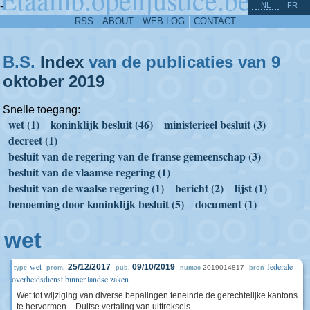
^
-
NL
FR
RSS
ABOUT
WEB LOG
CONTACT
B.S.
Index
van de publicaties van 9
oktober
2019
Snelle toegang:
wet (1)
koninklijk besluit (46)
ministerieel besluit (3)
decreet (1)
besluit van de regering van de franse gemeenschap (3)
besluit van de vlaamse regering (1)
besluit van de waalse regering (1)
bericht (2)
lijst (1)
benoeming door koninklijk besluit (5)
document (1)
wet
wet
federale
25/12/2017
09/10/2019
2019014817
type
prom.
pub.
numac
bron
overheidsdienst binnenlandse zaken
Wet tot wijziging van diverse bepalingen teneinde de gerechtelijke kantons
te hervormen. - Duitse vertaling van uittreksels