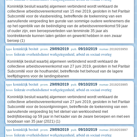
Koninklijk besluit waarbij algemeen verbindend wordt verklaard de
collectieve arbeidsovereenkomst van 15 mei 2019, gesloten in het Paritair
Subcomité voor de vlasbereiding, betreffende de toekenning van een
aanvullende vergoeding ten gunste van sommige oudere werknemers die
op het ogenblik van de beëindiging van de arbeidsovereenkomst 59 jaar
of ouder zijn, een beroepsverleden van tenminste 35 jaar als
loontrekkende kunnen laten gelden en gewerkt hebben in een zwaar
beroep (1)
koninklijk besluit
29/09/2019
09/10/2019
2019203950
type
prom.
pub.
numac
federale overheidsdienst werkgelegenheid, arbeid en sociaal overleg
bron
Koninklijk besluit waarbij algemeen verbindend wordt verklaard de
collectieve arbeidsovereenkomst van 27 juni 2019, gesloten in het Paritair
Subcomité voor de houthandel, betreffende het behoud van de lagere
leeftijdsgrens voor de landingsbanen
koninklijk besluit
29/09/2019
09/10/2019
2019203985
type
prom.
pub.
numac
federale overheidsdienst werkgelegenheid, arbeid en sociaal overleg
bron
Koninklijk besluit waarbij algemeen verbindend wordt verklaard de
collectieve arbeidsovereenkomst van 27 juni 2019, gesloten in het Paritair
Subcomité voor de bosontginningen, betreffende de toekenning van een
aanvullende vergoeding bij het stelsel van werkloosheid met
bedrijfstoeslag op 59 jaar in het kader van de zware beroepen en met een
loopbaan van 35 jaar (2021) (1)
koninklijk besluit
29/09/2019
09/10/2019
2019203997
type
prom.
pub.
numac
federale overheidsdienst werkgelegenheid, arbeid en sociaal overleg
bron