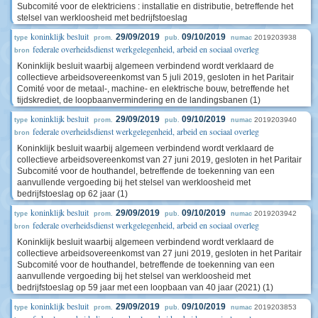
Subcomité voor de elektriciens : installatie en distributie, betreffende het
stelsel van werkloosheid met bedrijfstoeslag
koninklijk besluit
29/09/2019
09/10/2019
2019203938
type
prom.
pub.
numac
federale overheidsdienst werkgelegenheid, arbeid en sociaal overleg
bron
Koninklijk besluit waarbij algemeen verbindend wordt verklaard de
collectieve arbeidsovereenkomst van 5 juli 2019, gesloten in het Paritair
Comité voor de metaal-, machine- en elektrische bouw, betreffende het
tijdskrediet, de loopbaanvermindering en de landingsbanen (1)
koninklijk besluit
29/09/2019
09/10/2019
2019203940
type
prom.
pub.
numac
federale overheidsdienst werkgelegenheid, arbeid en sociaal overleg
bron
Koninklijk besluit waarbij algemeen verbindend wordt verklaard de
collectieve arbeidsovereenkomst van 27 juni 2019, gesloten in het Paritair
Subcomité voor de houthandel, betreffende de toekenning van een
aanvullende vergoeding bij het stelsel van werkloosheid met
bedrijfstoeslag op 62 jaar (1)
koninklijk besluit
29/09/2019
09/10/2019
2019203942
type
prom.
pub.
numac
federale overheidsdienst werkgelegenheid, arbeid en sociaal overleg
bron
Koninklijk besluit waarbij algemeen verbindend wordt verklaard de
collectieve arbeidsovereenkomst van 27 juni 2019, gesloten in het Paritair
Subcomité voor de houthandel, betreffende de toekenning van een
aanvullende vergoeding bij het stelsel van werkloosheid met
bedrijfstoeslag op 59 jaar met een loopbaan van 40 jaar (2021) (1)
koninklijk besluit
29/09/2019
09/10/2019
2019203853
type
prom.
pub.
numac