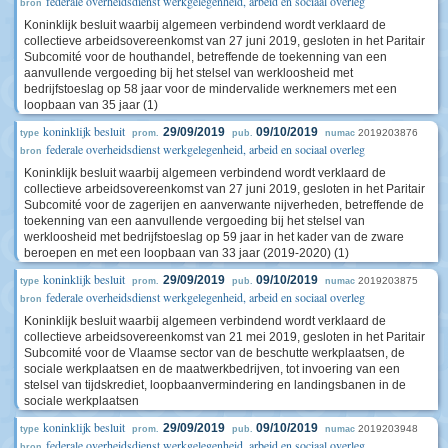
federale overheidsdienst werkgelegenheid, arbeid en sociaal overleg
bron
Koninklijk besluit waarbij algemeen verbindend wordt verklaard de
collectieve arbeidsovereenkomst van 27 juni 2019, gesloten in het Paritair
Subcomité voor de houthandel, betreffende de toekenning van een
aanvullende vergoeding bij het stelsel van werkloosheid met
bedrijfstoeslag op 58 jaar voor de mindervalide werknemers met een
loopbaan van 35 jaar (1)
koninklijk besluit
29/09/2019
09/10/2019
2019203876
type
prom.
pub.
numac
federale overheidsdienst werkgelegenheid, arbeid en sociaal overleg
bron
Koninklijk besluit waarbij algemeen verbindend wordt verklaard de
collectieve arbeidsovereenkomst van 27 juni 2019, gesloten in het Paritair
Subcomité voor de zagerijen en aanverwante nijverheden, betreffende de
toekenning van een aanvullende vergoeding bij het stelsel van
werkloosheid met bedrijfstoeslag op 59 jaar in het kader van de zware
beroepen en met een loopbaan van 33 jaar (2019-2020) (1)
koninklijk besluit
29/09/2019
09/10/2019
2019203875
type
prom.
pub.
numac
federale overheidsdienst werkgelegenheid, arbeid en sociaal overleg
bron
Koninklijk besluit waarbij algemeen verbindend wordt verklaard de
collectieve arbeidsovereenkomst van 21 mei 2019, gesloten in het Paritair
Subcomité voor de Vlaamse sector van de beschutte werkplaatsen, de
sociale werkplaatsen en de maatwerkbedrijven, tot invoering van een
stelsel van tijdskrediet, loopbaanvermindering en landingsbanen in de
sociale werkplaatsen
koninklijk besluit
29/09/2019
09/10/2019
2019203948
type
prom.
pub.
numac
federale overheidsdienst werkgelegenheid, arbeid en sociaal overleg
bron