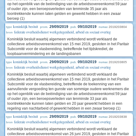
op het ogenblik van de beëindiging van de arbeidsovereenkomst 59 jaar
of ouder zijn, een beroepsverleden van tenminste 35 jaar als
loontrekkende kunnen laten gelden en gewerkt hebben in een zwaar
beroep (1)
koninklijk besluit
29/09/2019
09/10/2019
2019203804
type
prom.
pub.
numac
federale overheidsdienst werkgelegenheid, arbeid en sociaal overleg
bron
Koninklijk besluit waarbij algemeen verbindend wordt verklaard de
collectieve arbeidsovereenkomst van 15 mei 2019, gesloten in het Paritair
Subcomité voor de vlasbereiding, betreffende het tijdskrediet, de
loopbaanvermindering en de landingsbanen
koninklijk besluit
29/09/2019
09/10/2019
2019203805
type
prom.
pub.
numac
federale overheidsdienst werkgelegenheid, arbeid en sociaal overleg
bron
Koninklijk besluit waarbij algemeen verbindend wordt verklaard de
collectieve arbeidsovereenkomst van 15 mei 2019, gesloten in het Paritair
Subcomité voor de vlasbereiding, betreffende de toekenning van een
aanvullende vergoeding ten gunste van sommige oudere werknemers die
op het ogenblik van de beëindiging van de arbeidsovereenkomst 59 jaar
of ouder zijn, een beroepsverleden van tenminste 33 jaar als
loontrekkende kunnen laten gelden en 20 jaar gewerkt hebben in een
regeling van nachtarbeid of gewerkt hebben in een zwaar beroep (1)
koninklijk besluit
29/09/2019
09/10/2019
2019203838
type
prom.
pub.
numac
federale overheidsdienst werkgelegenheid, arbeid en sociaal overleg
bron
Koninklijk besluit waarbij algemeen verbindend wordt verklaard de
collectieve arbeidsovereenkomst van 26 juni 2019, gesloten in het Paritair