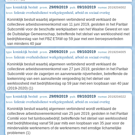
koninklijk besluit
29/09/2019
09/10/2019
2019204002
type
prom.
pub.
numac
federale overheidsdienst werkgelegenheid, arbeid en sociaal overleg
bron
Koninklijk besluit waarbij algemeen verbindend wordt verklaard de
collectieve arbeidsovereenkomst van 11 juni 2019, gesloten in het Paritair
Subcomité voor de beschutte werkplaatsen van het Waalse Gewest en van
de Duitstalige Gemeenschap, betreffende het stelsel van werkloosheid met
bedrijfstoeslag van het FBZ ETAW op 59 jaar met een beroepsverleden
van minstens 40 jaar
koninklijk besluit
29/09/2019
09/10/2019
2019204005
type
prom.
pub.
numac
federale overheidsdienst werkgelegenheid, arbeid en sociaal overleg
bron
Koninklijk besluit waarbij algemeen verbindend wordt verklaard de
collectieve arbeidsovereenkomst van 27 juni 2019, gesloten in het Paritair
Subcomité voor de zagerijen en aanverwante nijverheden, betreffende de
toekenning van een aanvullende vergoeding bij het stelsel van
werkloosheid met bedrijfstoeslag op 59 jaar met een loopbaan van 40 jaar
(2019-2020) (1)
koninklijk besluit
29/09/2019
09/10/2019
2019204022
type
prom.
pub.
numac
federale overheidsdienst werkgelegenheid, arbeid en sociaal overleg
bron
Koninklijk besluit waarbij algemeen verbindend wordt verklaard de
collectieve arbeidsovereenkomst van 25 juni 2019, gesloten in het Paritair
Comité voor het tuinbouwbedrijf, betreffende het stelsel van werkloosheid
met bedrijfstoeslag vanaf 58 jaar mits een loopbaan van 35 jaar voor de
mindervalide werknemers of de werknemers met ernstige lichamelijke
problemen (1)