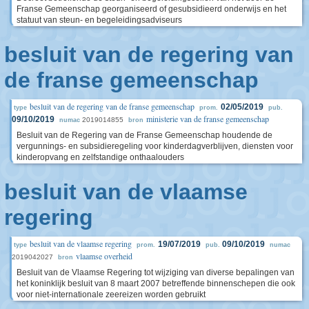
Franse Gemeenschap georganiseerd of gesubsidieerd onderwijs en het
statuut van steun- en begeleidingsadviseurs
besluit van de regering van
de franse gemeenschap
besluit van de regering van de franse gemeenschap
02/05/2019
type
prom.
pub.
ministerie van de franse gemeenschap
09/10/2019
2019014855
numac
bron
Besluit van de Regering van de Franse Gemeenschap houdende de
vergunnings- en subsidieregeling voor kinderdagverblijven, diensten voor
kinderopvang en zelfstandige onthaalouders
besluit van de vlaamse
regering
besluit van de vlaamse regering
19/07/2019
09/10/2019
type
prom.
pub.
numac
vlaamse overheid
2019042027
bron
Besluit van de Vlaamse Regering tot wijziging van diverse bepalingen van
het koninklijk besluit van 8 maart 2007 betreffende binnenschepen die ook
voor niet-internationale zeereizen worden gebruikt