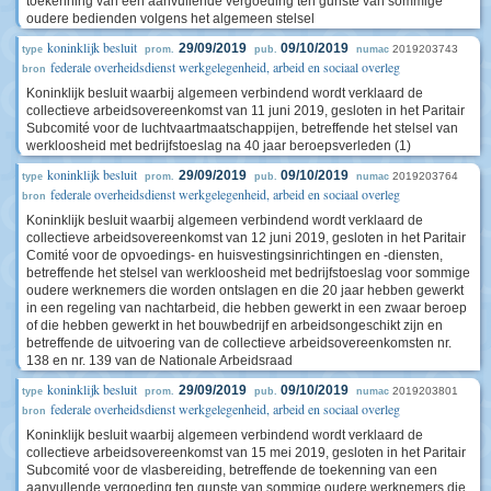
toekenning van een aanvullende vergoeding ten gunste van sommige
oudere bedienden volgens het algemeen stelsel
koninklijk besluit
29/09/2019
09/10/2019
2019203743
type
prom.
pub.
numac
federale overheidsdienst werkgelegenheid, arbeid en sociaal overleg
bron
Koninklijk besluit waarbij algemeen verbindend wordt verklaard de
collectieve arbeidsovereenkomst van 11 juni 2019, gesloten in het Paritair
Subcomité voor de luchtvaartmaatschappijen, betreffende het stelsel van
werkloosheid met bedrijfstoeslag na 40 jaar beroepsverleden (1)
koninklijk besluit
29/09/2019
09/10/2019
2019203764
type
prom.
pub.
numac
federale overheidsdienst werkgelegenheid, arbeid en sociaal overleg
bron
Koninklijk besluit waarbij algemeen verbindend wordt verklaard de
collectieve arbeidsovereenkomst van 12 juni 2019, gesloten in het Paritair
Comité voor de opvoedings- en huisvestingsinrichtingen en -diensten,
betreffende het stelsel van werkloosheid met bedrijfstoeslag voor sommige
oudere werknemers die worden ontslagen en die 20 jaar hebben gewerkt
in een regeling van nachtarbeid, die hebben gewerkt in een zwaar beroep
of die hebben gewerkt in het bouwbedrijf en arbeidsongeschikt zijn en
betreffende de uitvoering van de collectieve arbeidsovereenkomsten nr.
138 en nr. 139 van de Nationale Arbeidsraad
koninklijk besluit
29/09/2019
09/10/2019
2019203801
type
prom.
pub.
numac
federale overheidsdienst werkgelegenheid, arbeid en sociaal overleg
bron
Koninklijk besluit waarbij algemeen verbindend wordt verklaard de
collectieve arbeidsovereenkomst van 15 mei 2019, gesloten in het Paritair
Subcomité voor de vlasbereiding, betreffende de toekenning van een
aanvullende vergoeding ten gunste van sommige oudere werknemers die