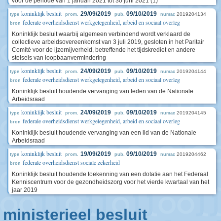
voor de periode van 1 januari 2021 tot 30 juni 2021 (1)
koninklijk besluit
29/09/2019
09/10/2019
2019204134
type
prom.
pub.
numac
federale overheidsdienst werkgelegenheid, arbeid en sociaal overleg
bron
Koninklijk besluit waarbij algemeen verbindend wordt verklaard de
collectieve arbeidsovereenkomst van 3 juli 2019, gesloten in het Paritair
Comité voor de ijzernijverheid, betreffende het tijdskrediet en andere
stelsels van loopbaanvermindering
koninklijk besluit
24/09/2019
09/10/2019
2019204144
type
prom.
pub.
numac
federale overheidsdienst werkgelegenheid, arbeid en sociaal overleg
bron
Koninklijk besluit houdende vervanging van leden van de Nationale
Arbeidsraad
koninklijk besluit
24/09/2019
09/10/2019
2019204145
type
prom.
pub.
numac
federale overheidsdienst werkgelegenheid, arbeid en sociaal overleg
bron
Koninklijk besluit houdende vervanging van een lid van de Nationale
Arbeidsraad
koninklijk besluit
19/09/2019
09/10/2019
2019204462
type
prom.
pub.
numac
federale overheidsdienst sociale zekerheid
bron
Koninklijk besluit houdende toekenning van een dotatie aan het Federaal
Kenniscentrum voor de gezondheidszorg voor het vierde kwartaal van het
jaar 2019
ministerieel besluit