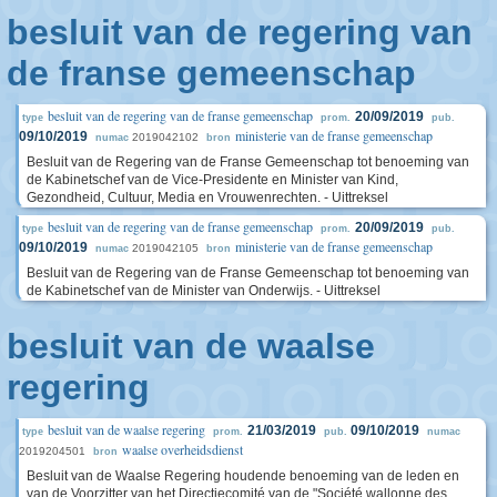
besluit van de regering van
de franse gemeenschap
besluit van de regering van de franse gemeenschap
20/09/2019
type
prom.
pub.
ministerie van de franse gemeenschap
09/10/2019
2019042102
numac
bron
Besluit van de Regering van de Franse Gemeenschap tot benoeming van
de Kabinetschef van de Vice-Presidente en Minister van Kind,
Gezondheid, Cultuur, Media en Vrouwenrechten. - Uittreksel
besluit van de regering van de franse gemeenschap
20/09/2019
type
prom.
pub.
ministerie van de franse gemeenschap
09/10/2019
2019042105
numac
bron
Besluit van de Regering van de Franse Gemeenschap tot benoeming van
de Kabinetschef van de Minister van Onderwijs. - Uittreksel
besluit van de waalse
regering
besluit van de waalse regering
21/03/2019
09/10/2019
type
prom.
pub.
numac
waalse overheidsdienst
2019204501
bron
Besluit van de Waalse Regering houdende benoeming van de leden en
van de Voorzitter van het Directiecomité van de "Société wallonne des