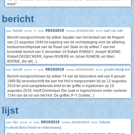
eaux"
bericht
bericht
raad van state
--
09/10/2019
2019042100
type
prom.
pub.
numac
bron
Bericht voorgeschreven bij artikel 3quater van het besluit van de Regent
van 23 augustus 1948 tot regeling van de rechtspleging voor de afdeling
bestuursrechtspraak van de Raad van State en bij artikel 7 van het
koninklijk besluit van 5 december 19 Rafaël RABAEY, Joseph BOONE,
Robert DEDECKERE, Agnes RIVIERE en Johan RAMON, en Marc
BOONE, die all(...)
bericht
grondwettelijk hof
--
09/10/2019
2019204485
type
prom.
pub.
numac
bron
Bericht voorgeschreven bij artikel 74 van de bijzondere wet van 6 januari
1989 Bij verzoekschrift dat aan het Hof is toegezonden bij op 13 augustus
2019 ter post aangetekende brief en ter griffie is ingekomen op 19
augustus 2019, heeft Dominique Die zaak is ingeschreven onder nummer
7244 van de rol van het Hof. De griffier, P.-Y. Dutille(...)
lijst
lijst
federale
--
09/10/2019
2019204510
type
prom.
pub.
numac
bron
overheidsdienst beleid en ondersteuning