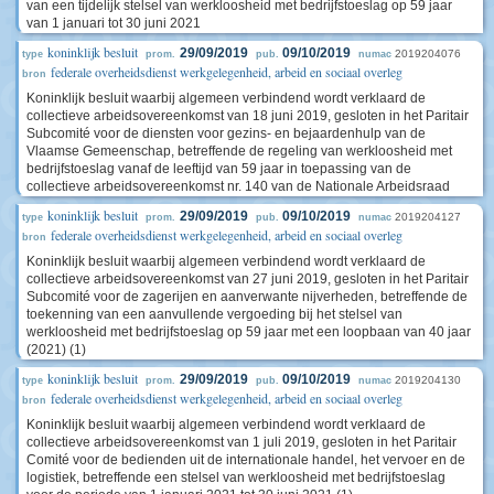
van een tijdelijk stelsel van werkloosheid met bedrijfstoeslag op 59 jaar
van 1 januari tot 30 juni 2021
koninklijk besluit
29/09/2019
09/10/2019
2019204076
type
prom.
pub.
numac
federale overheidsdienst werkgelegenheid, arbeid en sociaal overleg
bron
Koninklijk besluit waarbij algemeen verbindend wordt verklaard de
collectieve arbeidsovereenkomst van 18 juni 2019, gesloten in het Paritair
Subcomité voor de diensten voor gezins- en bejaardenhulp van de
Vlaamse Gemeenschap, betreffende de regeling van werkloosheid met
bedrijfstoeslag vanaf de leeftijd van 59 jaar in toepassing van de
collectieve arbeidsovereenkomst nr. 140 van de Nationale Arbeidsraad
koninklijk besluit
29/09/2019
09/10/2019
2019204127
type
prom.
pub.
numac
federale overheidsdienst werkgelegenheid, arbeid en sociaal overleg
bron
Koninklijk besluit waarbij algemeen verbindend wordt verklaard de
collectieve arbeidsovereenkomst van 27 juni 2019, gesloten in het Paritair
Subcomité voor de zagerijen en aanverwante nijverheden, betreffende de
toekenning van een aanvullende vergoeding bij het stelsel van
werkloosheid met bedrijfstoeslag op 59 jaar met een loopbaan van 40 jaar
(2021) (1)
koninklijk besluit
29/09/2019
09/10/2019
2019204130
type
prom.
pub.
numac
federale overheidsdienst werkgelegenheid, arbeid en sociaal overleg
bron
Koninklijk besluit waarbij algemeen verbindend wordt verklaard de
collectieve arbeidsovereenkomst van 1 juli 2019, gesloten in het Paritair
Comité voor de bedienden uit de internationale handel, het vervoer en de
logistiek, betreffende een stelsel van werkloosheid met bedrijfstoeslag