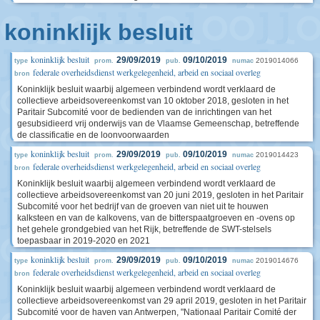
koninklijk besluit
koninklijk besluit
29/09/2019
09/10/2019
2019014066
type
prom.
pub.
numac
federale overheidsdienst werkgelegenheid, arbeid en sociaal overleg
bron
Koninklijk besluit waarbij algemeen verbindend wordt verklaard de
collectieve arbeidsovereenkomst van 10 oktober 2018, gesloten in het
Paritair Subcomité voor de bedienden van de inrichtingen van het
gesubsidieerd vrij onderwijs van de Vlaamse Gemeenschap, betreffende
de classificatie en de loonvoorwaarden
koninklijk besluit
29/09/2019
09/10/2019
2019014423
type
prom.
pub.
numac
federale overheidsdienst werkgelegenheid, arbeid en sociaal overleg
bron
Koninklijk besluit waarbij algemeen verbindend wordt verklaard de
collectieve arbeidsovereenkomst van 20 juni 2019, gesloten in het Paritair
Subcomité voor het bedrijf van de groeven van niet uit te houwen
kalksteen en van de kalkovens, van de bitterspaatgroeven en -ovens op
het gehele grondgebied van het Rijk, betreffende de SWT-stelsels
toepasbaar in 2019-2020 en 2021
koninklijk besluit
29/09/2019
09/10/2019
2019014676
type
prom.
pub.
numac
federale overheidsdienst werkgelegenheid, arbeid en sociaal overleg
bron
Koninklijk besluit waarbij algemeen verbindend wordt verklaard de
collectieve arbeidsovereenkomst van 29 april 2019, gesloten in het Paritair
Subcomité voor de haven van Antwerpen, "Nationaal Paritair Comité der