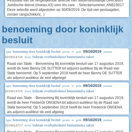
Resultaat van de vergelijkende selectie van Nederlandstalige Directeurs
Juridische dienst (niveau A3) voor Iris care. - Selectienummer: ANB19017
Deze selectie werd afgesloten op 30/09/2019. De lijst van geslaagden,
zonder rangschikkin(...)
benoeming door koninklijk
besluit
benoeming door koninklijk besluit
--
09/10/2019
type
prom.
pub.
numac
federale overheidsdienst binnenlandse zaken
2019014716
bron
Raad van State. - Benoeming Bij koninklijk besluit van 17 augustus 2019,
wordt de heer Benny DE SUTTER tot adjunct-auditeur bij de Raad van
State benoemd. Op 5 september 2019 heeft de heer Benny DE SUTTER
als adjunct-auditeur de eed afgelegd
benoeming door koninklijk besluit
--
09/10/2019
type
prom.
pub.
numac
federale overheidsdienst binnenlandse zaken
2019014715
bron
Raad van State. - Benoeming Bij koninklijk besluit van 17 augustus 2019,
wordt de heer Frederick ONGENA tot adjunct-auditeur bij de Raad van
State benoemd. Op 5 september 2019 heeft de heer Frederick ONGENA
als adjunct-auditeur de eed afgeleg
benoeming door koninklijk besluit
--
09/10/2019
type
prom.
pub.
numac
federale overheidsdienst binnenlandse zaken
2019014717
bron