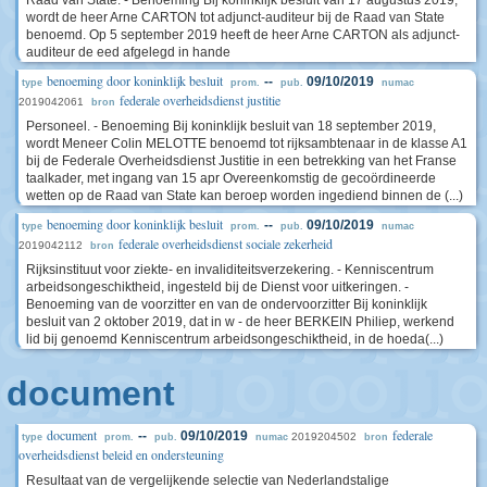
Raad van State. - Benoeming Bij koninklijk besluit van 17 augustus 2019,
wordt de heer Arne CARTON tot adjunct-auditeur bij de Raad van State
benoemd. Op 5 september 2019 heeft de heer Arne CARTON als adjunct-
auditeur de eed afgelegd in hande
benoeming door koninklijk besluit
--
09/10/2019
type
prom.
pub.
numac
federale overheidsdienst justitie
2019042061
bron
Personeel. - Benoeming Bij koninklijk besluit van 18 september 2019,
wordt Meneer Colin MELOTTE benoemd tot rijksambtenaar in de klasse A1
bij de Federale Overheidsdienst Justitie in een betrekking van het Franse
taalkader, met ingang van 15 apr Overeenkomstig de gecoördineerde
wetten op de Raad van State kan beroep worden ingediend binnen de (...)
benoeming door koninklijk besluit
--
09/10/2019
type
prom.
pub.
numac
federale overheidsdienst sociale zekerheid
2019042112
bron
Rijksinstituut voor ziekte- en invaliditeitsverzekering. - Kenniscentrum
arbeidsongeschiktheid, ingesteld bij de Dienst voor uitkeringen. -
Benoeming van de voorzitter en van de ondervoorzitter Bij koninklijk
besluit van 2 oktober 2019, dat in w - de heer BERKEIN Philiep, werkend
lid bij genoemd Kenniscentrum arbeidsongeschiktheid, in de hoeda(...)
document
document
federale
--
09/10/2019
2019204502
type
prom.
pub.
numac
bron
overheidsdienst beleid en ondersteuning
Resultaat van de vergelijkende selectie van Nederlandstalige