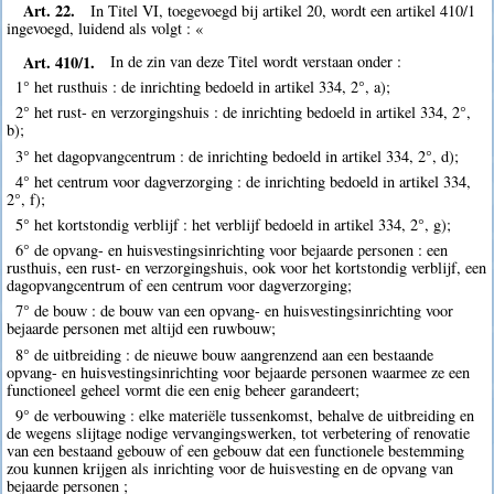
Art. 22.
In Titel VI, toegevoegd bij artikel 20, wordt een artikel 410/1
ingevoegd, luidend als volgt : «
Art. 410/1.
In de zin van deze Titel wordt verstaan onder :
1° het rusthuis : de inrichting bedoeld in artikel 334, 2°, a);
2° het rust- en verzorgingshuis : de inrichting bedoeld in artikel 334, 2°,
b);
3° het dagopvangcentrum : de inrichting bedoeld in artikel 334, 2°, d);
4° het centrum voor dagverzorging : de inrichting bedoeld in artikel 334,
2°, f);
5° het kortstondig verblijf : het verblijf bedoeld in artikel 334, 2°, g);
6° de opvang- en huisvestingsinrichting voor bejaarde personen : een
rusthuis, een rust- en verzorgingshuis, ook voor het kortstondig verblijf, een
dagopvangcentrum of een centrum voor dagverzorging;
7° de bouw : de bouw van een opvang- en huisvestingsinrichting voor
bejaarde personen met altijd een ruwbouw;
8° de uitbreiding : de nieuwe bouw aangrenzend aan een bestaande
opvang- en huisvestingsinrichting voor bejaarde personen waarmee ze een
functioneel geheel vormt die een enig beheer garandeert;
9° de verbouwing : elke materiële tussenkomst, behalve de uitbreiding en
de wegens slijtage nodige vervangingswerken, tot verbetering of renovatie
van een bestaand gebouw of een gebouw dat een functionele bestemming
zou kunnen krijgen als inrichting voor de huisvesting en de opvang van
bejaarde personen ;