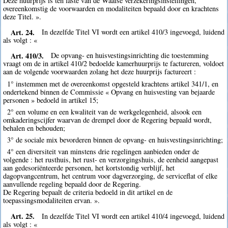
Deze huurprijs is ten laste van de Waalse verzekeringsinstellingen,
overeenkomstig de voorwaarden en modaliteiten bepaald door en krachtens
deze Titel. ».
Art. 24.
In dezelfde Titel VI wordt een artikel 410/3 ingevoegd, luidend
als volgt : «
Art. 410/3.
De opvang- en huisvestingsinrichting die toestemming
vraagt om de in artikel 410/2 bedoelde kamerhuurprijs te factureren, voldoet
aan de volgende voorwaarden zolang het deze huurprijs factureert :
1° instemmen met de overeenkomst opgesteld krachtens artikel 341/1, en
ondertekend binnen de Commissie « Opvang en huisvesting van bejaarde
personen » bedoeld in artikel 15;
2° een volume en een kwaliteit van de werkgelegenheid, alsook een
omkaderingscijfer waarvan de drempel door de Regering bepaald wordt,
behalen en behouden;
3° de sociale mix bevorderen binnen de opvang- en huisvestingsinrichting;
4° een diversiteit van minstens drie regelingen aanbieden onder de
volgende : het rusthuis, het rust- en verzorgingshuis, de eenheid aangepast
aan gedesoriënteerde personen, het kortstondig verblijf, het
dagopvangcentrum, het centrum voor dagverzorging, de serviceflat of elke
aanvullende regeling bepaald door de Regering.
De Regering bepaalt de criteria bedoeld in dit artikel en de
toepassingsmodaliteiten ervan. ».
Art. 25.
In dezelfde Titel VI wordt een artikel 410/4 ingevoegd, luidend
als volgt : «