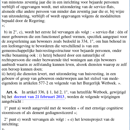
van minstens zeventig jaar die in een inrichting voor bejaarde personen
verblijft of opgevangen wordt, met uitzondering van de service-flats,
alsmede elke andere persoon van minder dan zeventig jaar die er, bij wijze
van uitzondering, verblijft of wordt opgevangen volgens de modaliteiten
bepaald door de Regering;
»;
b) in 2°, c), wordt het eerste lid vervangen als volgt : « service-flat : één of
meer gebouwen die een functioneel geheel vormen, specifiek aangepast voor
de zorgverlening aan bewoners zoals bedoeld in 334, 1°, om hun behoud in
een leefomgeving te bevorderen die verschillend is van een
gemeenschappelijke huisvestingsstructuur voor bejaarde personen, onder
welke benaming ook : i) hetzij beheerd door een natuurlijke of
rechtspersoon die onder bezwarende titel woningen aan zijn bewoners
aanbiedt waarin ze zelfstandig kunnen leven, alsook diensten waarop ze zelf
een beroep kunnen doen;
ii) hetzij die diensten levert, met uitzondering van huisvesting, in een
gebouw of groep van gebouwen onderworpen aan het stelsel van mede-
eigendom in artikelen 577-2 en volgende van het Burgerlijk Wetboek. ».
Art. 6.
In artikel 336, § 1, lid 2, 1°, van hetzelfde Wetboek, gewijzigd
decreet van 21 februari 2013
bij het
, worden de volgende wijzigingen
aangebracht :
1° punt a) wordt aangevuld met de woorden « of met ernstige cognitieve
stoornissen of als dement gediagnosticeerd »;
2° punt e) wordt vervangen als volgt : « e) het levensproject van de
inrichting;
».