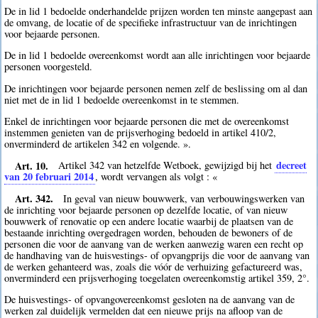
De in lid 1 bedoelde onderhandelde prijzen worden ten minste aangepast aan
de omvang, de locatie of de specifieke infrastructuur van de inrichtingen
voor bejaarde personen.
De in lid 1 bedoelde overeenkomst wordt aan alle inrichtingen voor bejaarde
personen voorgesteld.
De inrichtingen voor bejaarde personen nemen zelf de beslissing om al dan
niet met de in lid 1 bedoelde overeenkomst in te stemmen.
Enkel de inrichtingen voor bejaarde personen die met de overeenkomst
instemmen genieten van de prijsverhoging bedoeld in artikel 410/2,
onverminderd de artikelen 342 en volgende. ».
Art. 10.
decreet
Artikel 342 van hetzelfde Wetboek, gewijzigd bij het
van 20 februari 2014
, wordt vervangen als volgt : «
Art. 342.
In geval van nieuw bouwwerk, van verbouwingswerken van
de inrichting voor bejaarde personen op dezelfde locatie, of van nieuw
bouwwerk of renovatie op een andere locatie waarbij de plaatsen van de
bestaande inrichting overgedragen worden, behouden de bewoners of de
personen die voor de aanvang van de werken aanwezig waren een recht op
de handhaving van de huisvestings- of opvangprijs die voor de aanvang van
de werken gehanteerd was, zoals die vóór de verhuizing gefactureerd was,
onverminderd een prijsverhoging toegelaten overeenkomstig artikel 359, 2°.
De huisvestings- of opvangovereenkomst gesloten na de aanvang van de
werken zal duidelijk vermelden dat een nieuwe prijs na afloop van de