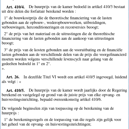
Art. 410/4.
De huurprijs van de kamer bedoeld in artikel 410/3 bestaat
uit drie delen die forfaitair berekend worden :
1° de bouwkostprijs die de theoretische financiering van de lasten
gebonden aan de opbouw-, wederopbouwwerken, uitbreidingen,
verbouwingen, herconditioneringen en reconversies beoogt;
2° de prijs van het materiaal en de uitrustingen die de theorethische
financiering van de lasten gebonden aan de aankoop van uitrustingen
beoogt;
3° de prijs van de kosten gebonden aan de vooruitbating en de financiële
lasten gebonden aan de verschillende delen van de prijs die voorgefinancierd
moeten worden volgens verschillende levenscycli naar gelang van de
gedeelten bedoeld in 1° en 2°.
».
Art. 26.
In dezelfde Titel VI wordt een artikel 410/5 ingevoegd, luidend
als volgt : «
Art. 410/5.
De huurprijs van de kamer wordt jaarlijks door de Regering
berekend en vastgelegd op grond van de juiste prijs van elke opvang- en
huisvestingsinrichting, bepaald overeenkomstig artikel 410/6.
De volgende beginselen zijn van toepassing op de berekening van de
huurprijs :
1° de berekeningsregels en de toepassing van die regels zijn gelijk voor
het geheel van de opvang- en huisvestingsinrichtingen;