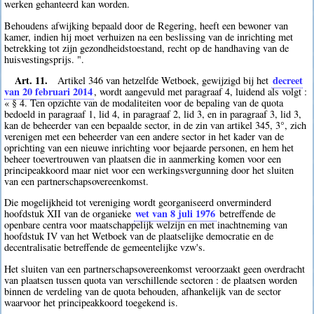
werken gehanteerd kan worden.
Behoudens afwijking bepaald door de Regering, heeft een bewoner van
kamer, indien hij moet verhuizen na een beslissing van de inrichting met
betrekking tot zijn gezondheidstoestand, recht op de handhaving van de
huisvestingsprijs. ".
Art. 11.
decreet
Artikel 346 van hetzelfde Wetboek, gewijzigd bij het
van 20 februari 2014
, wordt aangevuld met paragraaf 4, luidend als volgt :
« § 4. Ten opzichte van de modaliteiten voor de bepaling van de quota
bedoeld in paragraaf 1, lid 4, in paragraaf 2, lid 3, en in paragraaf 3, lid 3,
kan de beheerder van een bepaalde sector, in de zin van artikel 345, 3°, zich
verenigen met een beheerder van een andere sector in het kader van de
oprichting van een nieuwe inrichting voor bejaarde personen, en hem het
beheer toevertrouwen van plaatsen die in aanmerking komen voor een
principeakkoord maar niet voor een werkingsvergunning door het sluiten
van een partnerschapsovereenkomst.
Die mogelijkheid tot vereniging wordt georganiseerd onverminderd
wet van 8 juli 1976
hoofdstuk XII van de organieke
betreffende de
openbare centra voor maatschappelijk welzijn en met inachtneming van
hoofdstuk IV van het Wetboek van de plaatselijke democratie en de
decentralisatie betreffende de gemeentelijke vzw's.
Het sluiten van een partnerschapsovereenkomst veroorzaakt geen overdracht
van plaatsen tussen quota van verschillende sectoren : de plaatsen worden
binnen de verdeling van de quota behouden, afhankelijk van de sector
waarvoor het principeakkoord toegekend is.