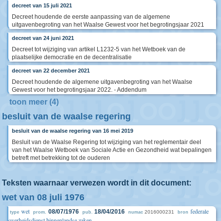
decreet van 15 juli 2021
Decreet houdende de eerste aanpassing van de algemene
uitgavenbegroting van het Waalse Gewest voor het begrotingsjaar 2021
decreet van 24 juni 2021
Decreet tot wijziging van artikel L1232-5 van het Wetboek van de
plaatselijke democratie en de decentralisatie
decreet van 22 december 2021
Decreet houdende de algemene uitgavenbegroting van het Waalse
Gewest voor het begrotingsjaar 2022. - Addendum
toon meer (4)
besluit van de waalse regering
besluit van de waalse regering van 16 mei 2019
Besluit van de Waalse Regering tot wijziging van het reglementair deel
van het Waalse Wetboek van Sociale Actie en Gezondheid wat bepalingen
betreft met betrekking tot de ouderen
Teksten waarnaar verwezen wordt in dit document:
wet van 08 juli 1976
wet
federale
08/07/1976
18/04/2016
2016000231
type
prom.
pub.
numac
bron
overheidsdienst binnenlandse zaken