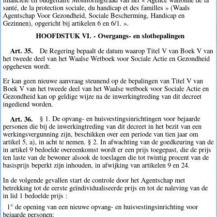
santé, de la protection sociale, du handicap et des familles » (Waals
Agentschap Voor Gezondheid, Sociale Bescherming, Handicap en
Gezinnen), opgericht bij artikelen 6 en 6/1. ».
HOOFDSTUK VI. - Overgangs- en slotbepalingen
Art. 35.
De Regering bepaalt de datum waarop Titel V van Boek V van
het tweede deel van het Waalse Wetboek voor Sociale Actie en Gezondheid
opgeheven wordt.
Er kan geen nieuwe aanvraag steunend op de bepalingen van Titel V van
Boek V van het tweede deel van het Waalse wetboek voor Sociale Actie en
Gezondheid kan op geldige wijze na de inwerkingtreding van dit decreet
ingediend worden.
Art. 36.
§ 1. De opvang- en huisvestingsinrichtingen voor bejaarde
personen die bij de inwerkingtreding van dit decreet in het bezit van een
werkingsvergunning zijn, beschikken over een periode van tien jaar om
artikel 5, a), in acht te nemen. § 2. In afwachting van de goedkeuring van de
in artikel 9 bedoelde overeenkomst wordt er een prijs toegepast, die de prijs
ten laste van de bewoner alsook de toeslagen die tot twintig procent van de
basisprijs beperkt zijn inhouden, in afwijking van artikelen 9 en 24.
In de volgende gevallen start de controle door het Agentschap met
betrekking tot de eerste geïndividualiseerde prijs en tot de naleving van de
in lid 1 bedoelde prijs :
1° de opening van een nieuwe opvang- en huisvestingsinrichting voor
bejaarde personen;