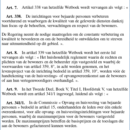
Art. 7.
Artikel 338 van hetzelfde Wetboek wordt vervangen als volgt : «
Art. 338.
De inrichtingen voor bejaarde personen verbeteren
voortdurend en waarborgen de kwaliteit van de geleverde diensten dankzij
hun focus op de behoeften, verwachtingen en respect van de bewoners.
De Regering neemt de nodige maatregelen om de constante verbetering en
kwaliteit te bevorderen en om de bereidheid te ontwikkelen om te streven
naar uitmuntendheid op dit gebied. ».
Art. 8.
In artikel 339 van hetzelfde Wetboek wordt het eerste lid
vervangen als volgt : « Het huishoudelijk reglement waarin de rechten en
plichten van de bewoners en de beheerder zijn vastgesteld en waarbij de
voorwaarden van artikel 359, 8°, in acht worden genomen, en het
levensproject van de inrichting bedoeld in artikel 359, 10°, worden vóór de
handtekening van de huisvestings- of opvangovereenkomst aan de bewoners
of aan hun vertegenwoordigers overhandigd. ».
Art. 9.
In het Tweede Deel, Boek V, Titel I, Hoofdstuk V, van hetzelfde
Wetboek wordt een artikel 341/1 ingevoegd, luidend als volgt : «
Art. 341/1.
In de Commissie « Opvang en huisvesting van bejaarde
personen » bedoeld in artikel 15, onderhandelen de leden over één enkele
overeenkomst, voor alle opvang- en huisvestingsinrichtingen voor bejaarde
personen, waarbij de maximumprijzen voor de bewoners vastgesteld
worden. De maximumprijzen betreffen de basisprijzen en de toeslagen die
aan de bewoners gefactureerd kunnen worden.