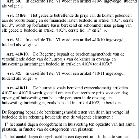
Art. 30.
In dezelfde Titel VI wordt een artikel 410/9 ingevoegd, luidend
als volgt : «
Art. 410/9.
Het gedeelte betreffende de prijs van de kosten gebonden
aan de vooruitbating en de financiële lasten bedoeld in artikel 410/4, eerste
lid, 3°, wordt op forfaitaire basis berekend en schommelt naar gelang van
elk gedeelte bedoeld in artikel 410/4, eerste lid, 1° en 2°. ».
Art. 31.
In dezelfde Titel VI wordt een artikel 410/10 ingevoegd,
luidend als volgt : «
Art. 410/10.
De Regering bepaalt de berekeningsmethode van de
verschillende delen van de huurprijs van de kamer in opvang- en
huisvestingsinrichtingen bedoeld in artikelen 410/4 tot 410/9."
Art. 32.
In dezelfde Titel VI wordt een artikel 410/11 ingevoegd,
luidend als volgt : «
Art. 410/11.
De huurprijs zoals berekend overeenkomstig artikelen
410/7 tot 410/10 wordt gedeeld om een factureerbare prijs voor een dag
opvang of huisvesting van bejaarde personen in de opvang- en
huisvestingsinrichtingen, zoals bepaald in artikel 410/2, te bereiken.
De Regering bepaalt de berekeningsmodaliteiten van de in het vorige lid
bedoelde deler rekening houdende met de volgende elementen :
1° het aantal dagen doorgebracht in huisvesting ten opzichte van het aantal
plaatsen, in functie van de categorieën van plaatsen;
2° het aantal dagen doorgebracht in een dagcentrum, in functie van het