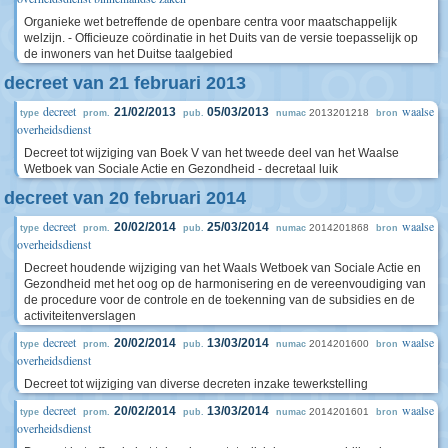
Organieke wet betreffende de openbare centra voor maatschappelijk
welzijn. - Officieuze coördinatie in het Duits van de versie toepasselijk op
de inwoners van het Duitse taalgebied
decreet van 21 februari 2013
decreet
waalse
21/02/2013
05/03/2013
2013201218
type
prom.
pub.
numac
bron
overheidsdienst
Decreet tot wijziging van Boek V van het tweede deel van het Waalse
Wetboek van Sociale Actie en Gezondheid - decretaal luik
decreet van 20 februari 2014
decreet
waalse
20/02/2014
25/03/2014
2014201868
type
prom.
pub.
numac
bron
overheidsdienst
Decreet houdende wijziging van het Waals Wetboek van Sociale Actie en
Gezondheid met het oog op de harmonisering en de vereenvoudiging van
de procedure voor de controle en de toekenning van de subsidies en de
activiteitenverslagen
decreet
waalse
20/02/2014
13/03/2014
2014201600
type
prom.
pub.
numac
bron
overheidsdienst
Decreet tot wijziging van diverse decreten inzake tewerkstelling
decreet
waalse
20/02/2014
13/03/2014
2014201601
type
prom.
pub.
numac
bron
overheidsdienst