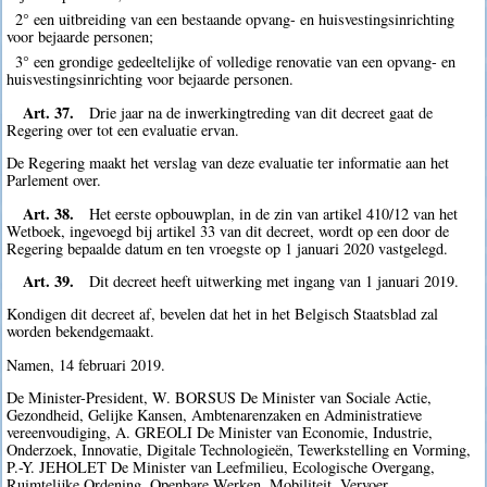
2° een uitbreiding van een bestaande opvang- en huisvestingsinrichting
voor bejaarde personen;
3° een grondige gedeeltelijke of volledige renovatie van een opvang- en
huisvestingsinrichting voor bejaarde personen.
Art. 37.
Drie jaar na de inwerkingtreding van dit decreet gaat de
Regering over tot een evaluatie ervan.
De Regering maakt het verslag van deze evaluatie ter informatie aan het
Parlement over.
Art. 38.
Het eerste opbouwplan, in de zin van artikel 410/12 van het
Wetboek, ingevoegd bij artikel 33 van dit decreet, wordt op een door de
Regering bepaalde datum en ten vroegste op 1 januari 2020 vastgelegd.
Art. 39.
Dit decreet heeft uitwerking met ingang van 1 januari 2019.
Kondigen dit decreet af, bevelen dat het in het Belgisch Staatsblad zal
worden bekendgemaakt.
Namen, 14 februari 2019.
De Minister-President, W. BORSUS De Minister van Sociale Actie,
Gezondheid, Gelijke Kansen, Ambtenarenzaken en Administratieve
vereenvoudiging, A. GREOLI De Minister van Economie, Industrie,
Onderzoek, Innovatie, Digitale Technologieën, Tewerkstelling en Vorming,
P.-Y. JEHOLET De Minister van Leefmilieu, Ecologische Overgang,
Ruimtelijke Ordening, Openbare Werken, Mobiliteit, Vervoer,