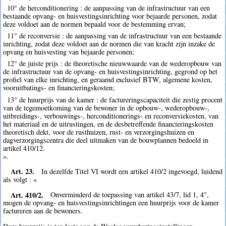
10° de herconditionering : de aanpassing van de infrastructuur van een
bestaande opvang- en huisvestingsinrichting voor bejaarde personen, zodat
deze voldoet aan de normen bepaald voor de bestemming ervan;
11° de reconversie : de aanpassing van de infrastructuur van een bestaande
inrichting, zodat deze voldoet aan de normen die van kracht zijn inzake de
opvang en huisvesting van bejaarde personen;
12° de juiste prijs : de theoretische nieuwwaarde van de wederopbouw van
de infrastructuur van de opvang- en huisvestingsinrichting, gegrond op het
profiel van elke inrichting, en geraamd exclusief BTW, algemene kosten,
vooruitbatings- en financieringskosten;
13° de huurprijs van de kamer : de factureringscapaciteit die zestig procent
van de tegemoetkoming van de bewoner in de opbouw-, wederopbouw-,
uitbreidings-, verbouwings-, herconditionerings- en reconversiekosten, van
het materiaal en de uitrustingen, en de desbetreffende financieringskosten
theoretisch dekt, voor de rusthuizen, rust- en verzorgingshuizen en
dagverzorgingscentra die deel uitmaken van de bouwplannen bedoeld in
artikel 410/12.
».
Art. 23.
In dezelfde Titel VI wordt een artikel 410/2 ingevoegd, luidend
als volgt : «
Art. 410/2.
Onverminderd de toepassing van artikel 43/7, lid 1, 4°,
mogen de opvang- en huisvestingsinrichtingen een huurprijs voor de kamer
factureren aan de bewoners.