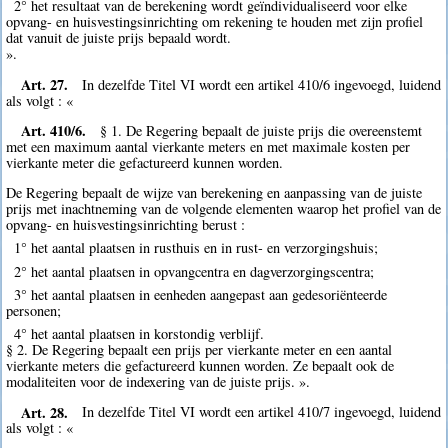
2° het resultaat van de berekening wordt geïndividualiseerd voor elke
opvang- en huisvestingsinrichting om rekening te houden met zijn profiel
dat vanuit de juiste prijs bepaald wordt.
».
Art. 27.
In dezelfde Titel VI wordt een artikel 410/6 ingevoegd, luidend
als volgt : «
Art. 410/6.
§ 1. De Regering bepaalt de juiste prijs die overeenstemt
met een maximum aantal vierkante meters en met maximale kosten per
vierkante meter die gefactureerd kunnen worden.
De Regering bepaalt de wijze van berekening en aanpassing van de juiste
prijs met inachtneming van de volgende elementen waarop het profiel van de
opvang- en huisvestingsinrichting berust :
1° het aantal plaatsen in rusthuis en in rust- en verzorgingshuis;
2° het aantal plaatsen in opvangcentra en dagverzorgingscentra;
3° het aantal plaatsen in eenheden aangepast aan gedesoriënteerde
personen;
4° het aantal plaatsen in korstondig verblijf.
§ 2. De Regering bepaalt een prijs per vierkante meter en een aantal
vierkante meters die gefactureerd kunnen worden. Ze bepaalt ook de
modaliteiten voor de indexering van de juiste prijs. ».
Art. 28.
In dezelfde Titel VI wordt een artikel 410/7 ingevoegd, luidend
als volgt : «