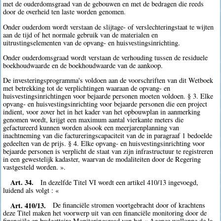
met de ouderdomsgraad van de gebouwen en met de bedragen die reeds
door de overheid ten laste worden genomen.
Onder ouderdom wordt verstaan de slijtage- of verslechteringstaat te wijten
aan de tijd of het normale gebruik van de materialen en
uitrustingselementen van de opvang- en huisvestingsinrichting.
Onder ouderdomsgraad wordt verstaan de verhouding tussen de residuele
boekhoudwaarde en de boekhoudwaarde van de aankoop.
De investeringsprogramma's voldoen aan de voorschriften van dit Wetboek
met betrekking tot de verplichtingen waaraan de opvang- en
huisvestingsinrichtingen voor bejaarde personen moeten voldoen. § 3. Elke
opvang- en huisvestingsinrichting voor bejaarde personen die een project
indient, voor zover het in het kader van het opbouwplan in aanmerking
genomen wordt, krijgt een maximum aantal vierkante meters die
gefactureerd kunnen worden alsook een meerjarenplanning van
inachtneming van die factureringscapaciteit van de in paragraaf 1 bedoelde
gedeelten van de prijs. § 4. Elke opvang- en huisvestingsinrichting voor
bejaarde personen is verplicht de staat van zijn infrastructuur te registreren
in een gewestelijk kadaster, waarvan de modaliteiten door de Regering
vastgesteld worden. ».
Art. 34.
In dezelfde Titel VI wordt een artikel 410/13 ingevoegd,
luidend als volgt : «
Art. 410/13.
De financiële stromen voortgebracht door of krachtens
deze Titel maken het voorwerp uit van een financiële monitoring door de
financiële en budgettaire Monitoringsraad van het « Agence wallonne de la