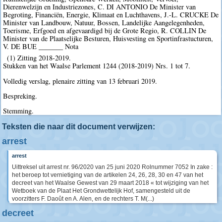
Dierenwelzijn en Industriezones, C. DI ANTONIO De Minister van
Begroting, Financiën, Energie, Klimaat en Luchthavens, J.-L. CRUCKE De
Minister van Landbouw, Natuur, Bossen, Landelijke Aangelegenheden,
Toerisme, Erfgoed en afgevaardigd bij de Grote Regio, R. COLLIN De
Minister van de Plaatselijke Besturen, Huisvesting en Sportinfrastucturen,
V. DE BUE _______ Nota
(1) Zitting 2018-2019.
Stukken van het Waalse Parlement 1244 (2018-2019) Nrs. 1 tot 7.
Volledig verslag, plenaire zitting van 13 februari 2019.
Bespreking.
Stemming.
Teksten die naar dit document verwijzen:
arrest
arrest
Uittreksel uit arrest nr. 96/2020 van 25 juni 2020 Rolnummer 7052 In zake :
het beroep tot vernietiging van de artikelen 24, 26, 28, 30 en 47 van het
decreet van het Waalse Gewest van 29 maart 2018 « tot wijziging van het
Wetboek van de Plaat Het Grondwettelijk Hof, samengesteld uit de
voorzitters F. Daoût en A. Alen, en de rechters T. M(...)
decreet