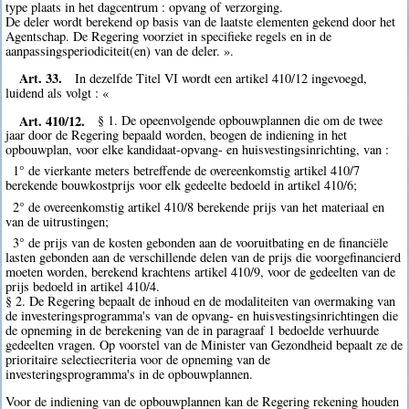
type plaats in het dagcentrum : opvang of verzorging.
De deler wordt berekend op basis van de laatste elementen gekend door het
Agentschap. De Regering voorziet in specifieke regels en in de
aanpassingsperiodiciteit(en) van de deler. ».
Art. 33.
In dezelfde Titel VI wordt een artikel 410/12 ingevoegd,
luidend als volgt : «
Art. 410/12.
§ 1. De opeenvolgende opbouwplannen die om de twee
jaar door de Regering bepaald worden, beogen de indiening in het
opbouwplan, voor elke kandidaat-opvang- en huisvestingsinrichting, van :
1° de vierkante meters betreffende de overeenkomstig artikel 410/7
berekende bouwkostprijs voor elk gedeelte bedoeld in artikel 410/6;
2° de overeenkomstig artikel 410/8 berekende prijs van het materiaal en
van de uitrustingen;
3° de prijs van de kosten gebonden aan de vooruitbating en de financiële
lasten gebonden aan de verschillende delen van de prijs die voorgefinancierd
moeten worden, berekend krachtens artikel 410/9, voor de gedeelten van de
prijs bedoeld in artikel 410/4.
§ 2. De Regering bepaalt de inhoud en de modaliteiten van overmaking van
de investeringsprogramma's van de opvang- en huisvestingsinrichtingen die
de opneming in de berekening van de in paragraaf 1 bedoelde verhuurde
gedeelten vragen. Op voorstel van de Minister van Gezondheid bepaalt ze de
prioritaire selectiecriteria voor de opneming van de
investeringsprogramma's in de opbouwplannen.
Voor de indiening van de opbouwplannen kan de Regering rekening houden