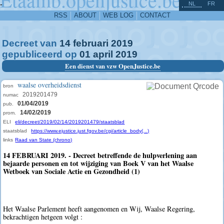
^
-
NL
FR
RSS
ABOUT
WEB LOG
CONTACT
Decreet van
14
februari
2019
gepubliceerd op
01
april
2019
Een dienst van vzw OpenJustice.be
waalse overheidsdienst
bron
2019201479
numac
01/04/2019
pub.
14/02/2019
prom.
ELI
eli/decreet/2019/02/14/2019201479/staatsblad
staatsblad
https://www.ejustice.just.fgov.be/cgi/article_body(...)
links
Raad van State (chrono)
14 FEBRUARI 2019. - Decreet betreffende de hulpverlening aan
bejaarde personen en tot wijziging van Boek V van het Waalse
Wetboek van Sociale Actie en Gezondheid (1)
Het Waalse Parlement heeft aangenomen en Wij, Waalse Regering,
bekrachtigen hetgeen volgt :