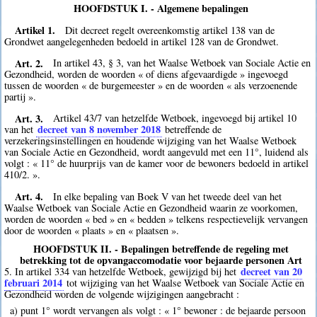
HOOFDSTUK I. - Algemene bepalingen
Artikel 1.
Dit decreet regelt overeenkomstig artikel 138 van de
Grondwet aangelegenheden bedoeld in artikel 128 van de Grondwet.
Art. 2.
In artikel 43, § 3, van het Waalse Wetboek van Sociale Actie en
Gezondheid, worden de woorden « of diens afgevaardigde » ingevoegd
tussen de woorden « de burgemeester » en de woorden « als verzoenende
partij ».
Art. 3.
Artikel 43/7 van hetzelfde Wetboek, ingevoegd bij artikel 10
decreet van 8 november 2018
van het
betreffende de
verzekeringsinstellingen en houdende wijziging van het Waalse Wetboek
van Sociale Actie en Gezondheid, wordt aangevuld met een 11°, luidend als
volgt : « 11° de huurprijs van de kamer voor de bewoners bedoeld in artikel
410/2. ».
Art. 4.
In elke bepaling van Boek V van het tweede deel van het
Waalse Wetboek van Sociale Actie en Gezondheid waarin ze voorkomen,
worden de woorden « bed » en « bedden » telkens respectievelijk vervangen
door de woorden « plaats » en « plaatsen ».
HOOFDSTUK II. - Bepalingen betreffende de regeling met
betrekking tot de opvangaccomodatie voor bejaarde personen Art
decreet van 20
5. In artikel 334 van hetzelfde Wetboek, gewijzigd bij het
februari 2014
tot wijziging van het Waalse Wetboek van Sociale Actie en
Gezondheid worden de volgende wijzigingen aangebracht :
a) punt 1° wordt vervangen als volgt : « 1° bewoner : de bejaarde persoon