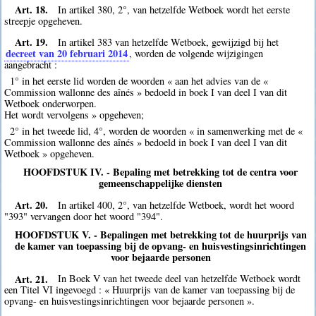
Art. 18.
In artikel 380, 2°, van hetzelfde Wetboek wordt het eerste
streepje opgeheven.
Art. 19.
In artikel 383 van hetzelfde Wetboek, gewijzigd bij het
decreet van 20 februari 2014
, worden de volgende wijzigingen
aangebracht :
1° in het eerste lid worden de woorden « aan het advies van de «
Commission wallonne des aînés » bedoeld in boek I van deel I van dit
Wetboek onderworpen.
Het wordt vervolgens » opgeheven;
2° in het tweede lid, 4°, worden de woorden « in samenwerking met de «
Commission wallonne des aînés » bedoeld in boek I van deel I van dit
Wetboek » opgeheven.
HOOFDSTUK IV. - Bepaling met betrekking tot de centra voor
gemeenschappelijke diensten
Art. 20.
In artikel 400, 2°, van hetzelfde Wetboek, wordt het woord
"393" vervangen door het woord "394".
HOOFDSTUK V. - Bepalingen met betrekking tot de huurprijs van
de kamer van toepassing bij de opvang- en huisvestingsinrichtingen
voor bejaarde personen
Art. 21.
In Boek V van het tweede deel van hetzelfde Wetboek wordt
een Titel VI ingevoegd : « Huurprijs van de kamer van toepassing bij de
opvang- en huisvestingsinrichtingen voor bejaarde personen ».