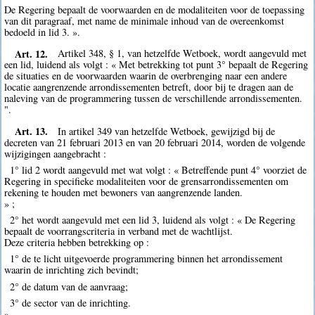
De Regering bepaalt de voorwaarden en de modaliteiten voor de toepassing
van dit paragraaf, met name de minimale inhoud van de overeenkomst
bedoeld in lid 3. ».
Art. 12.
Artikel 348, § 1, van hetzelfde Wetboek, wordt aangevuld met
een lid, luidend als volgt : « Met betrekking tot punt 3° bepaalt de Regering
de situaties en de voorwaarden waarin de overbrenging naar een andere
locatie aangrenzende arrondissementen betreft, door bij te dragen aan de
naleving van de programmering tussen de verschillende arrondissementen.
".
Art. 13.
In artikel 349 van hetzelfde Wetboek, gewijzigd bij de
decreten van 21 februari 2013 en van 20 februari 2014, worden de volgende
wijzigingen aangebracht :
1° lid 2 wordt aangevuld met wat volgt : « Betreffende punt 4° voorziet de
Regering in specifieke modaliteiten voor de grensarrondissementen om
rekening te houden met bewoners van aangrenzende landen.
» ;
2° het wordt aangevuld met een lid 3, luidend als volgt : « De Regering
bepaalt de voorrangscriteria in verband met de wachtlijst.
Deze criteria hebben betrekking op :
1° de te licht uitgevoerde programmering binnen het arrondissement
waarin de inrichting zich bevindt;
2° de datum van de aanvraag;
3° de sector van de inrichting.
».