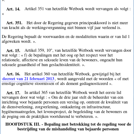
Art. 14.
Artikel 351 van hetzelfde Wetboek wordt vervangen als volgt :
«
Art. 351.
Het door de Regering gegeven principeakkoord is niet meer
van kracht als de werkingsvergunning niet binnen vijf jaar verleend is.
De Regering bepaalt de voorwaarden en de modaliteiten waarin er van lid 1
afgeweken wordt. ».
Art. 15.
Artikel 359, 10°, van hetzelfde Wetboek wordt vervangen door
wat volgt : « f) de bepalingen met het oog op het respect voor het
relationele, affectieve en seksuele leven van de bewoners, ongeacht hun
seksuele geaardheid of hun geslachtsidentiteit. ».
Art. 16.
Het artikel 360 van hetzelfde Wetboek, gewijzigd bij het
decreet van 21 februari 2013
, wordt aangevuld met de woorden « of met
ernstige cognitieve stoornissen of als dement gediagnosticeerd ».
Art. 17.
In artikel 365 van hetzelfde Wetboek wordt het eerste lid
vervangen door wat volgt : « Om de drie jaar stelt de beheerder van een
inrichting voor bejaarde personen een verslag op, omtrent de kwaliteit van
de dienstverlening, zorgverlening, omkadering en infrastructuur,
hygiënemaatregelen, het levensproject, de begeleiding van de bewoners en
de poging om de praktijken voortdurend te verbeteren. ».
HOOFDSTUK III. - Bepaling met betrekking tot de regeling voor de
bestrijding van de mishandeling van bejaarde personen