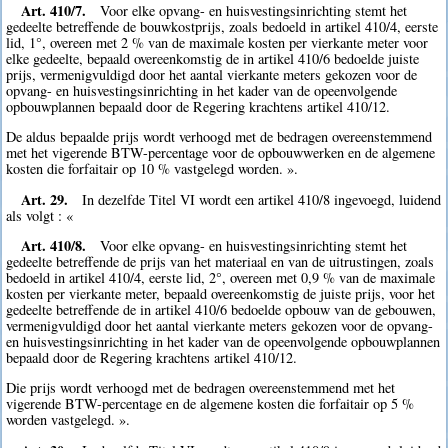
Art. 410/7.
Voor elke opvang- en huisvestingsinrichting stemt het
gedeelte betreffende de bouwkostprijs, zoals bedoeld in artikel 410/4, eerste
lid, 1°, overeen met 2 % van de maximale kosten per vierkante meter voor
elke gedeelte, bepaald overeenkomstig de in artikel 410/6 bedoelde juiste
prijs, vermenigvuldigd door het aantal vierkante meters gekozen voor de
opvang- en huisvestingsinrichting in het kader van de opeenvolgende
opbouwplannen bepaald door de Regering krachtens artikel 410/12.
De aldus bepaalde prijs wordt verhoogd met de bedragen overeenstemmend
met het vigerende BTW-percentage voor de opbouwwerken en de algemene
kosten die forfaitair op 10 % vastgelegd worden. ».
Art. 29.
In dezelfde Titel VI wordt een artikel 410/8 ingevoegd, luidend
als volgt : «
Art. 410/8.
Voor elke opvang- en huisvestingsinrichting stemt het
gedeelte betreffende de prijs van het materiaal en van de uitrustingen, zoals
bedoeld in artikel 410/4, eerste lid, 2°, overeen met 0,9 % van de maximale
kosten per vierkante meter, bepaald overeenkomstig de juiste prijs, voor het
gedeelte betreffende de in artikel 410/6 bedoelde opbouw van de gebouwen,
vermenigvuldigd door het aantal vierkante meters gekozen voor de opvang-
en huisvestingsinrichting in het kader van de opeenvolgende opbouwplannen
bepaald door de Regering krachtens artikel 410/12.
Die prijs wordt verhoogd met de bedragen overeenstemmend met het
vigerende BTW-percentage en de algemene kosten die forfaitair op 5 %
worden vastgelegd. ».