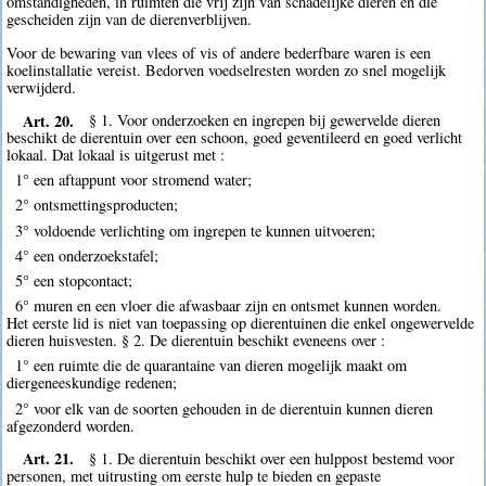
omstandigheden, in ruimten die vrij zijn van schadelijke dieren en die
gescheiden zijn van de dierenverblijven.
Voor de bewaring van vlees of vis of andere bederfbare waren is een
koelinstallatie vereist. Bedorven voedselresten worden zo snel mogelijk
verwijderd.
Art. 20.
§ 1. Voor onderzoeken en ingrepen bij gewervelde dieren
beschikt de dierentuin over een schoon, goed geventileerd en goed verlicht
lokaal. Dat lokaal is uitgerust met :
1° een aftappunt voor stromend water;
2° ontsmettingsproducten;
3° voldoende verlichting om ingrepen te kunnen uitvoeren;
4° een onderzoekstafel;
5° een stopcontact;
6° muren en een vloer die afwasbaar zijn en ontsmet kunnen worden.
Het eerste lid is niet van toepassing op dierentuinen die enkel ongewervelde
dieren huisvesten. § 2. De dierentuin beschikt eveneens over :
1° een ruimte die de quarantaine van dieren mogelijk maakt om
diergeneeskundige redenen;
2° voor elk van de soorten gehouden in de dierentuin kunnen dieren
afgezonderd worden.
Art. 21.
§ 1. De dierentuin beschikt over een hulppost bestemd voor
personen, met uitrusting om eerste hulp te bieden en gepaste