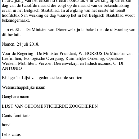
In afwijking van het eerste lid treedt hoofdstuk 4 in werking op de eerste
dag van de twaalfde maand die volgt op de maand van de bekendmaking
ervan in het Belgisch Staatsblad. In afwijking van het eerste lid treedt
hoofdstuk 5 in werking de dag waarop het in het Belgisch Staatsblad wordt
bekendgemaakt.
Art. 61.
De Minister van Dierenwelzijn is belast met de uitvoering van
dit besluit.
Namen, 24 juli 2018.
Voor de Regering : De Minister-President, W. BORSUS De Minister van
Leefmilieu, Ecologische Overgang, Ruimtelijke Ordening, Openbare
Werken, Mobiliteit, Vervoer, Dierenwelzijn en Industriezones, C. DI
ANTONIO
Bijlage 1 : Lijst van gedomesticeerde soorten
Wetenschappelijke naam
Gangbare naam
LIJST VAN GEDOMESTICEERDE ZOOGDIEREN
Canis familiaris
hond
Felis catus