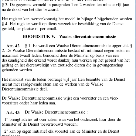
§ 3. De gegevens vermeld in paragrafen 1 en 2 worden ten minste vijf jaar
na de dood van het dier bewaard.
Het register kan overeenkomstig het model in bijlage 5 bijgehouden worden.
§ 4. Het register wordt op diens verzoek ter beschikking van de Dienst
gesteld, ter plaatse of per email.
HOOFDSTUK V. - Waalse dierentuinencommissie
Art. 42.
§ 1. Er wordt een Waalse Dierentuinencommissie opgericht. §
2. De Waalse Dierentuinencommissie bestaat uit minimaal negen leden en
maximaal twaalf leden, benoemd door de Minister op basis van een
deskundigheid die erkend wordt dankzij hun werken op het gebied van het
gedrag en het dierenwelzijn van exotische dieren die in gevangenschap
gehouden worden.
Het mandaat van de leden bedraagt vijf jaar Een beambte van de Dienst
neemt met raadgevende stem aan de werken van de Waalse
Dierentuincommissie deel.
De Waalse Dierentuinencommissie wijst een voorzitter en een vice-
voorzitter onder haar leden aan.
Art. 43.
De Waalse Dierentuinencommissie :
1° brengt advies uit over zaken waarvan het onderzoek haar door de
Minister of de Dienst toevertrouwd worden;
2° kan op eigen initiatief elk voorstel aan de Minister en de Dienst
voorleggen.