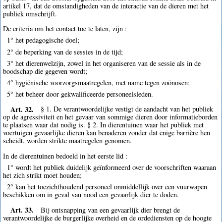
artikel 17, dat de omstandigheden van de interactie van de dieren met het
publiek omschrijft.
De criteria om het contact toe te laten, zijn :
1° het pedagogische doel;
2° de beperking van de sessies in de tijd;
3° het dierenwelzijn, zowel in het organiseren van de sessie als in de
boodschap die gegeven wordt;
4° hygiënische voorzorgsmaatregelen, met name tegen zoönosen;
5° het beheer door gekwalificeerde personeelsleden.
Art. 32.
§ 1. De verantwoordelijke vestigt de aandacht van het publiek
op de agressiviteit en het gevaar van sommige dieren door informatieborden
te plaatsen waar dat nodig is. § 2. In dierentuinen waar het publiek met
voertuigen gevaarlijke dieren kan benaderen zonder dat enige barrière hen
scheidt, worden strikte maatregelen genomen.
In de dierentuinen bedoeld in het eerste lid :
1° wordt het publiek duidelijk geïnformeerd over de voorschriften waaraan
het zich strikt moet houden;
2° kan het toezichthoudend personeel onmiddellijk over een vuurwapen
beschikken om in geval van nood een gevaarlijk dier te doden.
Art. 33.
Bij ontsnapping van een gevaarlijk dier brengt de
verantwoordelijke de burgerlijke overheid en de ordediensten op de hoogte