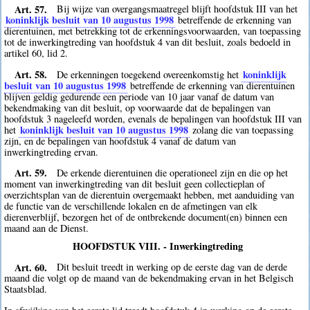
Art. 57.
Bij wijze van overgangsmaatregel blijft hoofdstuk III van het
koninklijk besluit van 10 augustus 1998
betreffende de erkenning van
dierentuinen, met betrekking tot de erkenningsvoorwaarden, van toepassing
tot de inwerkingtreding van hoofdstuk 4 van dit besluit, zoals bedoeld in
artikel 60, lid 2.
Art. 58.
koninklijk
De erkenningen toegekend overeenkomstig het
besluit van 10 augustus 1998
betreffende de erkenning van dierentuinen
blijven geldig gedurende een periode van 10 jaar vanaf de datum van
bekendmaking van dit besluit, op voorwaarde dat de bepalingen van
hoofdstuk 3 nageleefd worden, evenals de bepalingen van hoofdstuk III van
koninklijk besluit van 10 augustus 1998
het
zolang die van toepassing
zijn, en de bepalingen van hoofdstuk 4 vanaf de datum van
inwerkingtreding ervan.
Art. 59.
De erkende dierentuinen die operationeel zijn en die op het
moment van inwerkingtreding van dit besluit geen collectieplan of
overzichtsplan van de dierentuin overgemaakt hebben, met aanduiding van
de functie van de verschillende lokalen en de afmetingen van elk
dierenverblijf, bezorgen het of de ontbrekende document(en) binnen een
maand aan de Dienst.
HOOFDSTUK VIII. - Inwerkingtreding
Art. 60.
Dit besluit treedt in werking op de eerste dag van de derde
maand die volgt op de maand van de bekendmaking ervan in het Belgisch
Staatsblad.