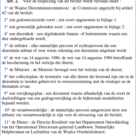
Art. 2.
Voor de toepassing van dit besluit wordt verstaan onder :
1° de Waalse Dierentuinencommissie : de Commissie opgericht bij artikel
42 van dit besluit;
2° een gedomesticeerde soort : een soort opgenomen in bijlage 1;
3° een gewoonlijk gehouden soort : een soort opgenomen in bijlage 2;
4° een dierenhok : een afgebakende binnen- of buitenruimte waarin een
dier ondergebracht wordt;
5° de uitbater : elke natuurlijke persoon of rechtspersoon die een
dierentuin uitbaat of voor wiens rekening een dierentuin uitgebaat wordt;
6° de wet van 14 augustus 1986: de wet van 14 augustus 1986 betreffende
de bescherming en het welzijn der dieren;
7° de Minister : de Minister bevoegd voor het welzijn van de dieren;
8° het collectieplan: de inventaris van alle dieren die bestemd zijn om in de
dierentuin te worden gehuisvest in overeenstemming met de strategie en de
thematiek ervan;
9° een verrijkingsplan : een document waarin afhankelijk van de soort de
doelstellingen van een gedragsverrijking en de bijhorende modaliteiten
bepaald worden;
10° de verantwoordelijke : de natuurlijke persoon aangewezen door een
uitbater om verantwoordelijk te zijn voor de uitvoering van dit besluit;
11° de Dienst : de Directie Kwaliteit van het Departement Ontwikkeling
van het Operationeel Directoraat-generaal Landbouw, Natuurlijke
Hulpbronnen en Leefmilieu van de Waalse Overheidsdienst;