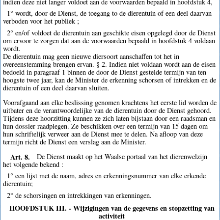
indien deze niet langer voldoet aan de voorwaarden bepaald in hoofdstuk 4,
1° wordt, door de Dienst, de toegang to de dierentuin of een deel daarvan
verboden voor het publiek ;
2° en/of voldoet de dierentuin aan geschikte eisen opgelegd door de Dienst
om ervoor te zorgen dat aan de voorwaarden bepaald in hoofdstuk 4 voldaan
wordt.
De dierentuin mag geen nieuwe diersoort aanschaffen tot het in
overeenstemming brengen ervan. § 2. Indien niet voldaan wordt aan de eisen
bedoeld in paragraaf 1 binnen de door de Dienst gestelde termijn van ten
hoogste twee jaar, kan de Minister de erkenning schorsen of intrekken en de
dierentuin of een deel daarvan sluiten.
Voorafgaand aan elke beslissing genomen krachtens het eerste lid worden de
uitbater en de verantwoordelijke van de dierentuin door de Dienst gehoord.
Tijdens deze hoorzitting kunnen ze zich laten bijstaan door een raadsman en
hun dossier raadplegen. Ze beschikken over een termijn van 15 dagen om
hun schriftelijk verweer aan de Dienst mee te delen. Na afloop van deze
termijn richt de Dienst een verslag aan de Minister.
Art. 8.
De Dienst maakt op het Waalse portaal van het dierenwelzijn
het volgende bekend :
1° een lijst met de naam, adres en erkenningsnummer van elke erkende
dierentuin;
2° de schorsingen en intrekkingen van erkenningen.
HOOFDSTUK III. - Wijzigingen van de gegevens en stopzetting van
activiteit