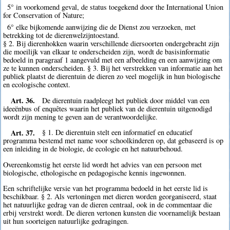
5° in voorkomend geval, de status toegekend door the International Union
for Conservation of Nature;
6° elke bijkomende aanwijzing die de Dienst zou verzoeken, met
betrekking tot de dierenwelzijntoestand.
§ 2. Bij dierenhokken waarin verschillende diersoorten ondergebracht zijn
die moeilijk van elkaar te onderscheiden zijn, wordt de basisinformatie
bedoeld in paragraaf 1 aangevuld met een afbeelding en een aanwijzing om
ze te kunnen onderscheiden. § 3. Bij het verstrekken van informatie aan het
publiek plaatst de dierentuin de dieren zo veel mogelijk in hun biologische
en ecologische context.
Art. 36.
De dierentuin raadpleegt het publiek door middel van een
ideeënbus of enquêtes waarin het publiek van de dierentuin uitgenodigd
wordt zijn mening te geven aan de verantwoordelijke.
Art. 37.
§ 1. De dierentuin stelt een informatief en educatief
programma bestemd met name voor schoolkinderen op, dat gebaseerd is op
een inleiding in de biologie, de ecologie en het natuurbehoud.
Overeenkomstig het eerste lid wordt het advies van een persoon met
biologische, ethologische en pedagogische kennis ingewonnen.
Een schriftelijke versie van het programma bedoeld in het eerste lid is
beschikbaar. § 2. Als vertoningen met dieren worden georganiseerd, staat
het natuurlijke gedrag van de dieren centraal, ook in de commentaar die
erbij verstrekt wordt. De dieren vertonen kunsten die voornamelijk bestaan
uit hun soorteigen natuurlijke gedragingen.