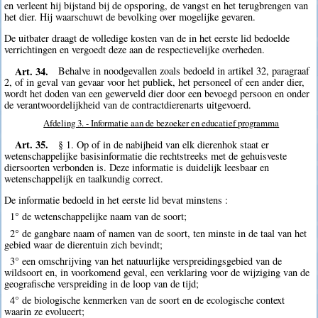
en verleent hij bijstand bij de opsporing, de vangst en het terugbrengen van
het dier. Hij waarschuwt de bevolking over mogelijke gevaren.
De uitbater draagt de volledige kosten van de in het eerste lid bedoelde
verrichtingen en vergoedt deze aan de respectievelijke overheden.
Art. 34.
Behalve in noodgevallen zoals bedoeld in artikel 32, paragraaf
2, of in geval van gevaar voor het publiek, het personeel of een ander dier,
wordt het doden van een gewerveld dier door een bevoegd persoon en onder
de verantwoordelijkheid van de contractdierenarts uitgevoerd.
Afdeling 3. - Informatie aan de bezoeker en educatief programma
Art. 35.
§ 1. Op of in de nabijheid van elk dierenhok staat er
wetenschappelijke basisinformatie die rechtstreeks met de gehuisveste
diersoorten verbonden is. Deze informatie is duidelijk leesbaar en
wetenschappelijk en taalkundig correct.
De informatie bedoeld in het eerste lid bevat minstens :
1° de wetenschappelijke naam van de soort;
2° de gangbare naam of namen van de soort, ten minste in de taal van het
gebied waar de dierentuin zich bevindt;
3° een omschrijving van het natuurlijke verspreidingsgebied van de
wildsoort en, in voorkomend geval, een verklaring voor de wijziging van de
geografische verspreiding in de loop van de tijd;
4° de biologische kenmerken van de soort en de ecologische context
waarin ze evolueert;