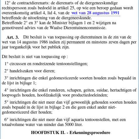
12° de contractdierenarts: de dierenarts of de diergeneeskundige
rechtspersoon zoals bedoeld in artikel 25, op wie een beroep gedaan wordt
wet van 28 augustus 1991
overeenkomstig artikel 4, lid 4, van de
betreffende de uitoefening van de diergeneeskunde.
Betreffende 2° en 3° kan de Minister bijlagen 1 en 2 wijzigen na
gemotiveerd advies van de Waalse Dierentuinencommissie.
Art. 3.
Dit besluit is van toepassing op dierentuinen in de zin van de
wet van 14 augustus 1986 indien zij permanent en minstens zeven dagen per
jaar toegankelijk voor het publiek zijn.
Dit besluit is niet van toepassing op :
1° circussen en rondreizende tentoonstellingen;
2° handelszaken voor dieren;
3° inrichtingen die enkel gedomesticeerde soorten houden zoals bepaald in
de lijst in bijlage 1;
4° inrichtingen die enkel runderen, schapen, geiten, suidae, hertachtigen of
loopvogels houden, hoofdzakelijk voor productiedoeleinden;
5° inrichtingen die niet meer dan vijf gewoonlijk gehouden soorten houden
zoals bepaald in de lijst in bijlage 2 en die geen enkel ander niet-
gedomesticeerd dier houden;
6° inrichtingen die niet meer dan vijf aquaria tentoonstellen, met een
totaalvolume water van minder dan 5000 liter.
HOOFDSTUK II. - Erkenningsprocedure