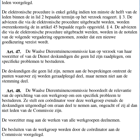
leden voorgelegd.
De elektronische procedure is enkel geldig indien ten minste de helft van de
leden binnen de in lid 2 bepaalde termijn op het verzoek reageert. § 3. De
adviezen die via de elektronische procedure uitgebracht worden, worden
overeenkomstig de in artikel 45 bepaalde regels opgesteld. § 4. De adviezen
die via de elektronische procedure uitgebracht werden, worden in de notulen
van de volgende vergadering opgenomen, zonder dat een nieuwe
goedkeuring vereist wordt.
Art. 47.
De Waalse Dierentuinencommissie kan op verzoek van haar
voorzitter of van de Dienst deskundigen die geen lid zijn raadplegen, om
specifieke problemen te bestuderen.
De deskundigen die geen lid zijn, nemen aan de besprekingen omtrent de
punten waarover zij worden geraadpleegd deel, maar nemen niet aan de
stemming deel.
Art. 48.
De Waalse Dierentuinencommissie beoordeelt de relevantie
van de oprichting van een werkgroep om een specifiek probleem te
bestuderen. Ze stelt een coördinator voor deze werkgroep evenals de
deskundigen uitgenodigd om eraan deel te nemen aan, ongeacht of zij al dan
niet leden van de Commissie zijn.
De voorzitter mag aan de werken van alle werkgroepen deelnemen.
De besluiten van de werkgroep worden door de coördinator aan de
Commissie voorgelegd.