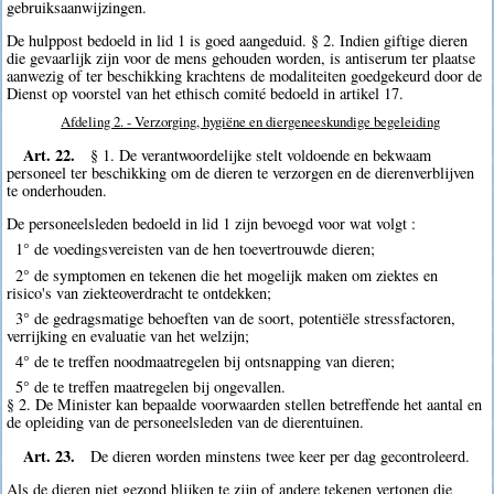
gebruiksaanwijzingen.
De hulppost bedoeld in lid 1 is goed aangeduid. § 2. Indien giftige dieren
die gevaarlijk zijn voor de mens gehouden worden, is antiserum ter plaatse
aanwezig of ter beschikking krachtens de modaliteiten goedgekeurd door de
Dienst op voorstel van het ethisch comité bedoeld in artikel 17.
Afdeling 2. - Verzorging, hygiëne en diergeneeskundige begeleiding
Art. 22.
§ 1. De verantwoordelijke stelt voldoende en bekwaam
personeel ter beschikking om de dieren te verzorgen en de dierenverblijven
te onderhouden.
De personeelsleden bedoeld in lid 1 zijn bevoegd voor wat volgt :
1° de voedingsvereisten van de hen toevertrouwde dieren;
2° de symptomen en tekenen die het mogelijk maken om ziektes en
risico's van ziekteoverdracht te ontdekken;
3° de gedragsmatige behoeften van de soort, potentiële stressfactoren,
verrijking en evaluatie van het welzijn;
4° de te treffen noodmaatregelen bij ontsnapping van dieren;
5° de te treffen maatregelen bij ongevallen.
§ 2. De Minister kan bepaalde voorwaarden stellen betreffende het aantal en
de opleiding van de personeelsleden van de dierentuinen.
Art. 23.
De dieren worden minstens twee keer per dag gecontroleerd.
Als de dieren niet gezond blijken te zijn of andere tekenen vertonen die