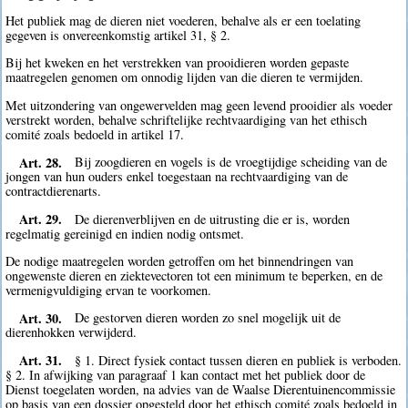
Het publiek mag de dieren niet voederen, behalve als er een toelating
gegeven is onvereenkomstig artikel 31, § 2.
Bij het kweken en het verstrekken van prooidieren worden gepaste
maatregelen genomen om onnodig lijden van die dieren te vermijden.
Met uitzondering van ongewervelden mag geen levend prooidier als voeder
verstrekt worden, behalve schriftelijke rechtvaardiging van het ethisch
comité zoals bedoeld in artikel 17.
Art. 28.
Bij zoogdieren en vogels is de vroegtijdige scheiding van de
jongen van hun ouders enkel toegestaan na rechtvaardiging van de
contractdierenarts.
Art. 29.
De dierenverblijven en de uitrusting die er is, worden
regelmatig gereinigd en indien nodig ontsmet.
De nodige maatregelen worden getroffen om het binnendringen van
ongewenste dieren en ziektevectoren tot een minimum te beperken, en de
vermenigvuldiging ervan te voorkomen.
Art. 30.
De gestorven dieren worden zo snel mogelijk uit de
dierenhokken verwijderd.
Art. 31.
§ 1. Direct fysiek contact tussen dieren en publiek is verboden.
§ 2. In afwijking van paragraaf 1 kan contact met het publiek door de
Dienst toegelaten worden, na advies van de Waalse Dierentuinencommissie
op basis van een dossier opgesteld door het ethisch comité zoals bedoeld in