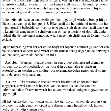
De contractdierenarts richt een schriftelijk verslag van zijn bezoeken aan de
verantwoordelijke, waarin hij hem in kennis stelt van zijn bevindingen over
de gezondheid, het welzijn en het gedrag van de dieren en waarin hij in
voorkomend geval de te treffen maatregelen voorstelt.
Indien zijn adviezen en aanbevelingen niet opgevolgd worden, brengt hij de
Dienst daarvan op de hoogte. § 3. Elke partij die het initiatief neemt om het
in paragraaf 1 bedoelde contract op te zeggen, stelt de andere partij daarvan
in kennis bij aangetekend schrijven met ontvangstbericht of door elk ander
middel die de ontvangst aantoont, waarvan een afschrift aan de Dienst wordt
gericht.
Bij de toepassing van het eerste lid blijft het lopende contract gelden tot een
nieuw contract ondertekend wordt en maximaal dertig dagen na de ontvangst
van het schrijven zoals bedoeld in lid 1.
Art. 26.
Wanneer nieuwe dieren in een groep geïntegreerd dienen te
worden, wordt de noodzaak om ze vooraf in quarantaine te plaatsen
bestudeerd en worden alle nodige voorzorgsmaatregelen genomen alvorens
ze in de groep te integreren.
Art. 27.
Het verstrekte voedsel wordt kwalitatief en kwantitatief
aangepast, zowel aan de behoeften van de soort als aan die van het
individuele dier. Daarvoor wordt het advies van deskundigen ingewonnen en
opgevolgd.
Bij het verstrekken van voeder en drinkwater wordt het sociale gedrag van
de dieren in acht genomen opdat alle dieren binnen hetzelfde hok indien
nodig gelijktijdig kunnen eten.