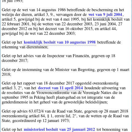
16 juli 1993;
Gelet op de wet van 14 augustus 1986 betreffende de bescherming en het
wet van 9 juli 2004
welzijn der dieren, artikel 3, 9., vervangen door de
,
artikel 5, gewijzigd bij de wet van 4 mei 1995, bij het koninklijk besluit van
22 februari 2001, bij de wetten van 22 december 2003, 23 juni 2004, 27
december 2012 en bij het decreet van 16 oktober 2015, en artikel 44,
gewijzigd bij de wet van 22 december 2003;
koninklijk besluit van 10 augustus 1998
Gelet op het
betreffende de
erkenning van dierentuinen;
Gelet op het advies van de Inspecteur van Financiën, gegeven op 18
december 2017;
Gelet op de instemming van de Minister van Begroting, gegeven op 1 maart
2018;
Gelet op het rapport van 18 december 2017 opgesteld overeenkomstig
decreet van 11 april 2014
artikel 3, 2°, van het
houdende uitvoering van
de resoluties van de Vrouwenconferentie van de Verenigde Naties die in
september 1995 in Peking heeft plaatsgehad en tot integratie van de
genderdimensie in het geheel van de gewestelijke beleidslijnen;
Gelet op advies 63.072/4 van de Raad van State, gegeven op 28 maart 2018
overeenkomstig artikel 84, § 1, eerste lid, 2°, van de wetten op de Raad van
State, gecoördineerd op 12 januari 1973;
ministerieel besluit van 25 januari 2012
Gelet op het
tot benoeming van