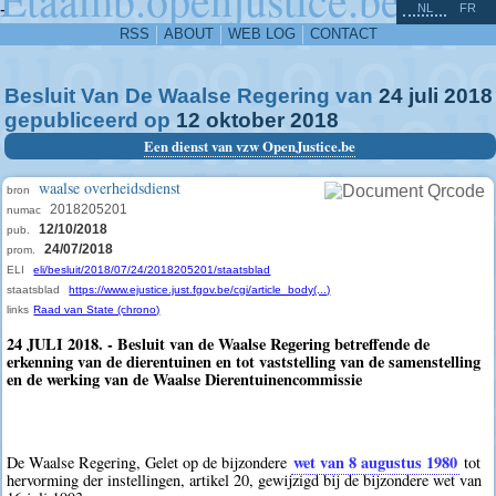
^
-
NL
FR
RSS
ABOUT
WEB LOG
CONTACT
Besluit Van De Waalse Regering van
24
juli
2018
gepubliceerd op
12
oktober
2018
Een dienst van vzw OpenJustice.be
waalse overheidsdienst
bron
2018205201
numac
12/10/2018
pub.
24/07/2018
prom.
ELI
eli/besluit/2018/07/24/2018205201/staatsblad
staatsblad
https://www.ejustice.just.fgov.be/cgi/article_body(...)
links
Raad van State (chrono)
24 JULI 2018. - Besluit van de Waalse Regering betreffende de
erkenning van de dierentuinen en tot vaststelling van de samenstelling
en de werking van de Waalse Dierentuinencommissie
wet van 8 augustus 1980
De Waalse Regering, Gelet op de bijzondere
tot
hervorming der instellingen, artikel 20, gewijzigd bij de bijzondere wet van