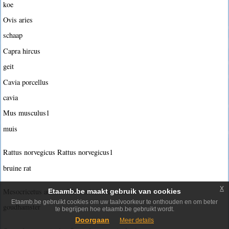
koe
Ovis aries
schaap
Capra hircus
geit
Cavia porcellus
cavia
Mus musculus1
muis
Rattus norvegicus Rattus norvegicus1
bruine rat
x
Mesocricetus auratus Mesocricetus auratus1
Etaamb.be maakt gebruik van cookies
Etaamb.be gebruikt cookies om uw taalvoorkeur te onthouden en om beter
goudhamster
te begrijpen hoe etaamb.be gebruikt wordt.
Doorgaan
Meer details