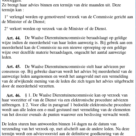
Ze brengt haar advies binnen een termijn van drie maanden uit. Deze
termijn kan :
1° verlengd worden op gemotiveerd verzoek van de Commissie gericht aan
de Minister of de Dienst;
2° verkort worden op verzoek van de Minister of de Dienst.
Art. 44.
De Waalse Dierentuinencommissie beraadslaagt op geldige
wijze indien de meerderheid van haar leden aanwezig is. Bij gebrek aan een
meerderheid kan de Commissie na een nieuwe oproeping op een geldige
wijze over dezelfde materie beraadslagen, ongeacht het aantal aanwezige
leden.
Art. 45.
De Waalse Dierentuinencommissie stelt haar adviezen per
consensus op. Bij gebreke daarvan wordt het advies bij meerderheid van de
aanwezige leden aangenomen en wordt het aangevuld met een vermelding
van de afwijkende mening van de leden die zich tegen het advies uitgebracht
door de meerderheid verzetten.
Art. 46.
§ 1. De Waalse Dierentuinencommissie kan op verzoek van
haar voorzitter of van de Dienst via een elektronische procedure adviezen
uitbrengen. § 2. Voor elke in paragraaf 1 bedoelde elektronische procedure
wordt aan alle leden een e-mail gestuurd met vermelding van de elementen
van het dossier evenals de punten waarover een beslissing verwacht wordt.
De leden sturen hun antwoorden binnen 14 dagen na de datum van
verzending van het verzoek op, met afschrift aan de andere leden. Na deze
termijn wordt een adviesvoorstel aan de definitieve goedkeuring van de