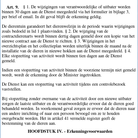
Art. 9.
§ 1. De wijzigingen van verantwoordelijke of uitbater worden
binnen 30 dagen aan de Dienst meegedeeld via het formulier in bijlage 3,
per brief of email. In dit geval blijft de erkenning geldig.
De dierentuin garandeert het dierenwelzijn in de periode waarin wijzigingen
zoals bedoeld in lid 1 plaatsvinden. § 2. De wijziging van de
contractdierenarts wordt binnen dertig dagen gemeld door een kopie van het
nieuwe contract aan de Dienst te richten. § 3. Wijzigingen in het
overzichtsplan en het collectieplan worden uiterlijk binnen de maand na de
installatie van de dieren in nieuwe hokken aan de Dienst meegedeeld. § 4.
Elke stopzetting van activiteit wordt binnen tien dagen aan de Dienst
gemeld.
Indien een stopzetting van activiteit binnen de voorziene termijn niet gemeld
wordt, wordt de erkenning door de Minister ingetrokken.
De Dienst kan een stopzetting van activiteit tijdens een controlebezoek
vaststellen.
Bij stopzetting zonder overname van de activiteit door een nieuwe uitbater
zorgen de laatste uitbater en de verantwoordelijke ervoor dat de dieren goed
behandeld worden. In voorkomend geval zorgen ze ervoor dat de dieren naar
een andere inrichting of naar een persoon bevoegd om ze te houden
overgebracht worden. Het in artikel 41 vermelde register geeft de
bestemming van de dieren aan.
HOOFDSTUK IV. - Erkenningsvoorwaarden