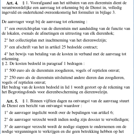
Art. 4.
§ 1. Voorafgaand aan het uitbaten van een dierentuin dient de
verantwoordelijke een aanvraag tot erkenning bij de Dienst in, volledig
ingevuld en ondertekend overeenkomstig het formulier in bijlage 3.
De aanvrager voegt bij de aanvraag tot erkenning :
1° een overzichtsplan van de dierentuin met aanduiding van de functie van
de lokalen, evenals de afmetingen en uitrusting van elk dierenhok;
2° het collectieplan met inachtneming van het dierenwelzijn;
3° een afschrift van het in artikel 25 bedoelde contract;
4° het bewijs van betaling van de kosten in verband met de aanvraag tot
erkenning.
§ 2. De kosten bedoeld in paragraaf 1 bedragen :
1° 500 euro als de dierentuin zoogdieren, vogels of reptielen omvat;
2° 250 euro als de dierentuin uitsluitend andere dieren dan zoogdieren,
vogels of reptielen omvat;
Het bedrag van de kosten bedoeld in lid 1 wordt gestort op de rekening van
het Begrotingsfonds voor dierenbescherming en dierenwelzijn.
Art. 5.
§ 1. Binnen vijftien dagen na ontvangst van de aanvraag stuurt
de Dienst een bericht van ontvangst waardoor :
1° de aanvrager ingelicht wordt over de bepalingen van artikel 6;
2° de aanvrager verzocht wordt indien nodig zijn dossier te vervolledigen;
3° de aanvrager verzocht wordt de nodige stappen te ondernemen om de
nodige vergunningen te verkrijgen en die geen betrekking hebben op het