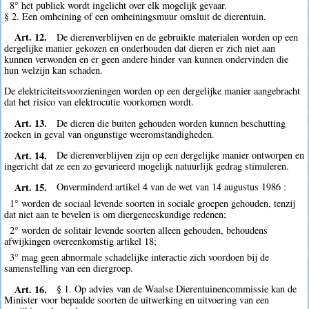
8° het publiek wordt ingelicht over elk mogelijk gevaar.
§ 2. Een omheining of een omheiningsmuur omsluit de dierentuin.
Art. 12.
De dierenverblijven en de gebruikte materialen worden op een
dergelijke manier gekozen en onderhouden dat dieren er zich niet aan
kunnen verwonden en er geen andere hinder van kunnen ondervinden die
hun welzijn kan schaden.
De elektriciteitsvoorzieningen worden op een dergelijke manier aangebracht
dat het risico van elektrocutie voorkomen wordt.
Art. 13.
De dieren die buiten gehouden worden kunnen beschutting
zoeken in geval van ongunstige weeromstandigheden.
Art. 14.
De dierenverblijven zijn op een dergelijke manier ontworpen en
ingericht dat ze een zo gevarieerd mogelijk natuurlijk gedrag stimuleren.
Art. 15.
Onverminderd artikel 4 van de wet van 14 augustus 1986 :
1° worden de sociaal levende soorten in sociale groepen gehouden, tenzij
dat niet aan te bevelen is om diergeneeskundige redenen;
2° worden de solitair levende soorten alleen gehouden, behoudens
afwijkingen overeenkomstig artikel 18;
3° mag geen abnormale schadelijke interactie zich voordoen bij de
samenstelling van een diergroep.
Art. 16.
§ 1. Op advies van de Waalse Dierentuinencommissie kan de
Minister voor bepaalde soorten de uitwerking en uitvoering van een