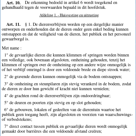
Art. 10.
De erkenning bedoeld in artikel 6 wordt toegekend en
gehandhaafd tegen de voorwaarden bepaald in dit hoofdstuk.
Afdeling 1. - Huisvesting en uitrusting
Art. 11.
§ 1. De dierenverblijven worden op een dergelijke manier
ontworpen en onderhouden dat de dieren onder geen enkel beding kunnen
ontsnappen en dat de veiligheid van de dieren, het publiek en het personeel
gewaarborgd is.
Met name :
1° de gevaarlijke dieren die kunnen klimmen of springen worden binnen
een volledige, ook bovenaan afgesloten, omheining gehouden, tenzij het
klimmen of springen over de omheining op een andere wijze onmogelijk is
of het verblijf omringd is door een voldoende brede en diepe strook water;
2° de gravende dieren kunnen onmogelijk via de bodem ontsnappen;
3° de omheining en steunpilaren zijn stevig verankerd in de bodem, zodat
de dieren ze door hun gewicht of kracht niet kunnen vernielen;
4° de grachten rond de dierenverblijven zijn ondoordringbaar;
5° de deuren en poorten zijn stevig en op slot gehouden;
6° de gebouwen, lokalen of gedeelten van de dierentuin waartoe het
publiek geen toegang heeft, zijn afgesloten en voorzien van waarschuwings-
of verbodstekens;
7° direct contact tussen publiek en gevaarlijke dieren wordt onmogelijk
gemaakt door barrières die een voldoende afstand creëren;