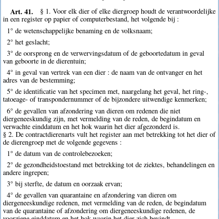
Art. 41.
§ 1. Voor elk dier of elke diergroep houdt de verantwoordelijke
in een register op papier of computerbestand, het volgende bij :
1° de wetenschappelijke benaming en de volksnaam;
2° het geslacht;
3° de oorsprong en de verwervingsdatum of de geboortedatum in geval
van geboorte in de dierentuin;
4° in geval van vertrek van een dier : de naam van de ontvanger en het
adres van de bestemming;
5° de identificatie van het specimen met, naargelang het geval, het ring-,
tatoeage- of transpondernummer of de bijzondere uitwendige kenmerken;
6° de gevallen van afzondering van dieren om redenen die niet
diergeneeskundig zijn, met vermelding van de reden, de begindatum en
verwachte einddatum en het hok waarin het dier afgezonderd is.
§ 2. De contractdierenarts vult het register aan met betrekking tot het dier of
de dierengroep met de volgende gegevens :
1° de datum van de controlebezoeken;
2° de gezondheidstoestand met betrekking tot de ziektes, behandelingen en
andere ingrepen;
3° bij sterfte, de datum en oorzaak ervan;
4° de gevallen van quarantaine en afzondering van dieren om
diergeneeskundige redenen, met vermelding van de reden, de begindatum
van de quarantaine of afzondering om diergeneeskundige redenen, de
voorziene einddatum en het hok waarin het dier zich bevindt.