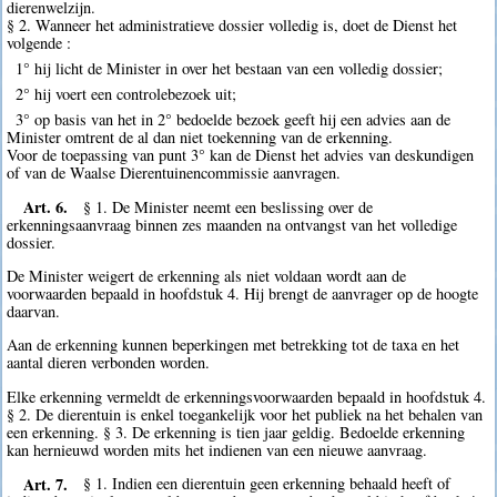
dierenwelzijn.
§ 2. Wanneer het administratieve dossier volledig is, doet de Dienst het
volgende :
1° hij licht de Minister in over het bestaan van een volledig dossier;
2° hij voert een controlebezoek uit;
3° op basis van het in 2° bedoelde bezoek geeft hij een advies aan de
Minister omtrent de al dan niet toekenning van de erkenning.
Voor de toepassing van punt 3° kan de Dienst het advies van deskundigen
of van de Waalse Dierentuinencommissie aanvragen.
Art. 6.
§ 1. De Minister neemt een beslissing over de
erkenningsaanvraag binnen zes maanden na ontvangst van het volledige
dossier.
De Minister weigert de erkenning als niet voldaan wordt aan de
voorwaarden bepaald in hoofdstuk 4. Hij brengt de aanvrager op de hoogte
daarvan.
Aan de erkenning kunnen beperkingen met betrekking tot de taxa en het
aantal dieren verbonden worden.
Elke erkenning vermeldt de erkenningsvoorwaarden bepaald in hoofdstuk 4.
§ 2. De dierentuin is enkel toegankelijk voor het publiek na het behalen van
een erkenning. § 3. De erkenning is tien jaar geldig. Bedoelde erkenning
kan hernieuwd worden mits het indienen van een nieuwe aanvraag.
Art. 7.
§ 1. Indien een dierentuin geen erkenning behaald heeft of