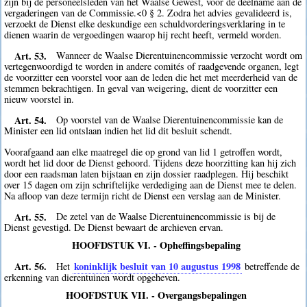
zijn bij de personeelsleden van het Waalse Gewest, voor de deelname aan de
vergaderingen van de Commissie.<0 § 2. Zodra het advies gevalideerd is,
verzoekt de Dienst elke deskundige een schuldvorderingsverklaring in te
dienen waarin de vergoedingen waarop hij recht heeft, vermeld worden.
Art. 53.
Wanneer de Waalse Dierentuinencommissie verzocht wordt om
vertegenwoordigd te worden in andere comités of raadgevende organen, legt
de voorzitter een voorstel voor aan de leden die het met meerderheid van de
stemmen bekrachtigen. In geval van weigering, dient de voorzitter een
nieuw voorstel in.
Art. 54.
Op voorstel van de Waalse Dierentuinencommissie kan de
Minister een lid ontslaan indien het lid dit besluit schendt.
Voorafgaand aan elke maatregel die op grond van lid 1 getroffen wordt,
wordt het lid door de Dienst gehoord. Tijdens deze hoorzitting kan hij zich
door een raadsman laten bijstaan en zijn dossier raadplegen. Hij beschikt
over 15 dagen om zijn schriftelijke verdediging aan de Dienst mee te delen.
Na afloop van deze termijn richt de Dienst een verslag aan de Minister.
Art. 55.
De zetel van de Waalse Dierentuinencommissie is bij de
Dienst gevestigd. De Dienst bewaart de archieven ervan.
HOOFDSTUK VI. - Opheffingsbepaling
Art. 56.
koninklijk besluit van 10 augustus 1998
Het
betreffende de
erkenning van dierentuinen wordt opgeheven.
HOOFDSTUK VII. - Overgangsbepalingen