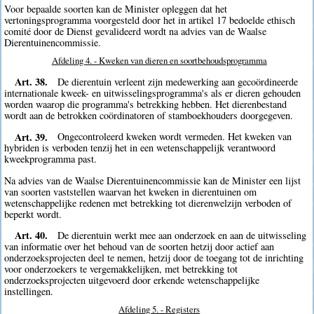
Voor bepaalde soorten kan de Minister opleggen dat het
vertoningsprogramma voorgesteld door het in artikel 17 bedoelde ethisch
comité door de Dienst gevalideerd wordt na advies van de Waalse
Dierentuinencommissie.
Afdeling 4. - Kweken van dieren en soortbehoudsprogramma
Art. 38.
De dierentuin verleent zijn medewerking aan gecoördineerde
internationale kweek- en uitwisselingsprogramma's als er dieren gehouden
worden waarop die programma's betrekking hebben. Het dierenbestand
wordt aan de betrokken coördinatoren of stamboekhouders doorgegeven.
Art. 39.
Ongecontroleerd kweken wordt vermeden. Het kweken van
hybriden is verboden tenzij het in een wetenschappelijk verantwoord
kweekprogramma past.
Na advies van de Waalse Dierentuinencommissie kan de Minister een lijst
van soorten vaststellen waarvan het kweken in dierentuinen om
wetenschappelijke redenen met betrekking tot dierenwelzijn verboden of
beperkt wordt.
Art. 40.
De dierentuin werkt mee aan onderzoek en aan de uitwisseling
van informatie over het behoud van de soorten hetzij door actief aan
onderzoeksprojecten deel te nemen, hetzij door de toegang tot de inrichting
voor onderzoekers te vergemakkelijken, met betrekking tot
onderzoeksprojecten uitgevoerd door erkende wetenschappelijke
instellingen.
Afdeling 5. - Registers