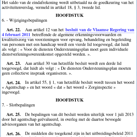
Het saldo van de eindafrekening wordt uitbetaald na de goedkeuring van het
activiteitenverslag, vermeld in artikel 18, § 3, tweede lid.
HOOFDSTUK
6. - Wijzigingsbepalingen
Art. 22.
besluit van de Vlaamse Regering van
Aan artikel 12 van het
4 februari 2011
betreffende de algemene erkenningsvoorwaarden en
kwaliteitszorg van voorzieningen voor opvang, behandeling en begeleiding
van personen met een handicap wordt een vierde lid toegevoegd, dat luidt
als volgt : « Voor de diensten Ondersteuningsplan moet geen individuele
dienstverleningsovereenkomst opgesteld worden. ».
Art. 23.
Aan artikel 30 van hetzelfde besluit wordt een derde lid
toegevoegd, dat luidt als volgt : « De diensten Ondersteuningsplan moeten
geen collectieve inspraak organiseren. ».
Art. 24.
In artikel 55, § 1, van hetzelfde besluit wordt tussen het woord
« Agentschap » en het woord « dat » het woord « Zorginspectie »
ingevoegd.
HOOFDSTUK
7. - Slotbepalingen
Art. 25.
De bepalingen van dit besluit worden uiterlijk voor 1 juli 2013
door het agentschap geëvalueerd, in overleg met de daartoe bevoegde
adviesorganen van het agentschap.
Art. 26.
De middelen die toegekend zijn in het uitbreidingsbeleid 2011