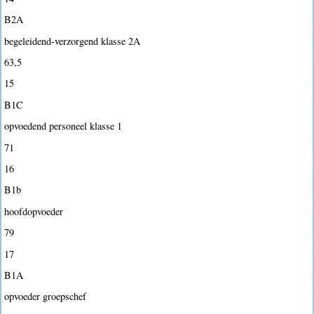
B2A
begeleidend-verzorgend klasse 2A
63,5
15
B1C
opvoedend personeel klasse 1
71
16
B1b
hoofdopvoeder
79
17
B1A
opvoeder groepschef