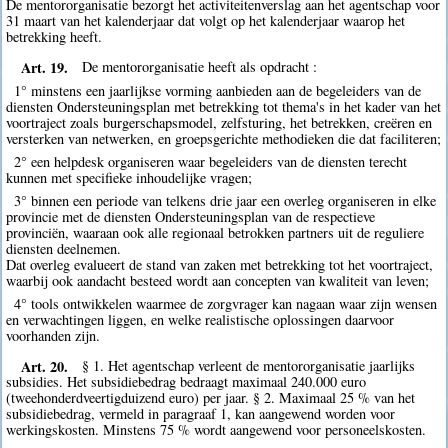
De mentororganisatie bezorgt het activiteitenverslag aan het agentschap voor
31 maart van het kalenderjaar dat volgt op het kalenderjaar waarop het
betrekking heeft.
Art. 19.
De mentororganisatie heeft als opdracht :
1° minstens een jaarlijkse vorming aanbieden aan de begeleiders van de
diensten Ondersteuningsplan met betrekking tot thema's in het kader van het
voortraject zoals burgerschapsmodel, zelfsturing, het betrekken, creëren en
versterken van netwerken, en groepsgerichte methodieken die dat faciliteren;
2° een helpdesk organiseren waar begeleiders van de diensten terecht
kunnen met specifieke inhoudelijke vragen;
3° binnen een periode van telkens drie jaar een overleg organiseren in elke
provincie met de diensten Ondersteuningsplan van de respectieve
provinciën, waaraan ook alle regionaal betrokken partners uit de reguliere
diensten deelnemen.
Dat overleg evalueert de stand van zaken met betrekking tot het voortraject,
waarbij ook aandacht besteed wordt aan concepten van kwaliteit van leven;
4° tools ontwikkelen waarmee de zorgvrager kan nagaan waar zijn wensen
en verwachtingen liggen, en welke realistische oplossingen daarvoor
voorhanden zijn.
Art. 20.
§ 1. Het agentschap verleent de mentororganisatie jaarlijks
subsidies. Het subsidiebedrag bedraagt maximaal 240.000 euro
(tweehonderdveertigduizend euro) per jaar. § 2. Maximaal 25 % van het
subsidiebedrag, vermeld in paragraaf 1, kan aangewend worden voor
werkingskosten. Minstens 75 % wordt aangewend voor personeelskosten.