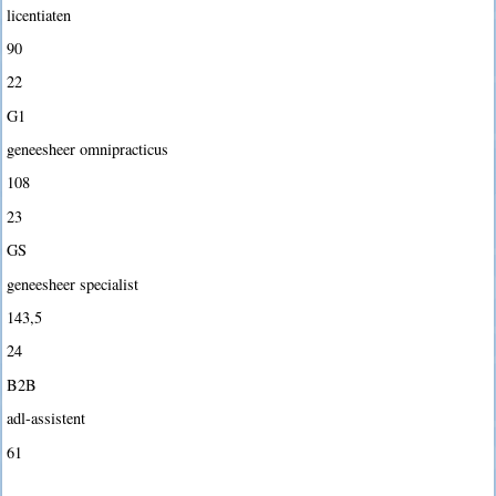
licentiaten
90
22
G1
geneesheer omnipracticus
108
23
GS
geneesheer specialist
143,5
24
B2B
adl-assistent
61