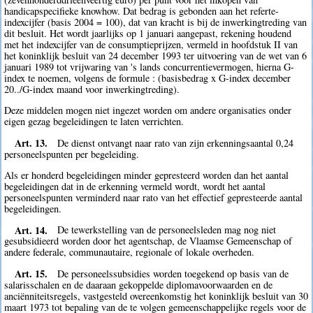
handicapspecifieke knowhow. Dat bedrag is gebonden aan het referte-
indexcijfer (basis 2004 = 100), dat van kracht is bij de inwerkingtreding van
dit besluit. Het wordt jaarlijks op 1 januari aangepast, rekening houdend
met het indexcijfer van de consumptieprijzen, vermeld in hoofdstuk II van
het koninklijk besluit van 24 december 1993 ter uitvoering van de wet van 6
januari 1989 tot vrijwaring van 's lands concurrentievermogen, hierna G-
index te noemen, volgens de formule : (basisbedrag x G-index december
20../G-index maand voor inwerkingtreding).
Deze middelen mogen niet ingezet worden om andere organisaties onder
eigen gezag begeleidingen te laten verrichten.
Art. 13.
De dienst ontvangt naar rato van zijn erkenningsaantal 0,24
personeelspunten per begeleiding.
Als er honderd begeleidingen minder gepresteerd worden dan het aantal
begeleidingen dat in de erkenning vermeld wordt, wordt het aantal
personeelspunten verminderd naar rato van het effectief gepresteerde aantal
begeleidingen.
Art. 14.
De tewerkstelling van de personeelsleden mag nog niet
gesubsidieerd worden door het agentschap, de Vlaamse Gemeenschap of
andere federale, communautaire, regionale of lokale overheden.
Art. 15.
De personeelssubsidies worden toegekend op basis van de
salarisschalen en de daaraan gekoppelde diplomavoorwaarden en de
anciënniteitsregels, vastgesteld overeenkomstig het koninklijk besluit van 30
maart 1973 tot bepaling van de te volgen gemeenschappelijke regels voor de