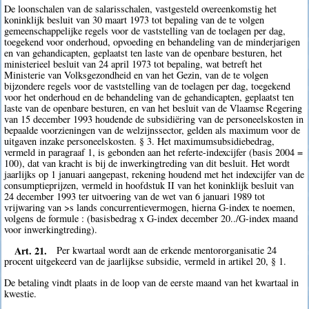
De loonschalen van de salarisschalen, vastgesteld overeenkomstig het
koninklijk besluit van 30 maart 1973 tot bepaling van de te volgen
gemeenschappelijke regels voor de vaststelling van de toelagen per dag,
toegekend voor onderhoud, opvoeding en behandeling van de minderjarigen
en van gehandicapten, geplaatst ten laste van de openbare besturen, het
ministerieel besluit van 24 april 1973 tot bepaling, wat betreft het
Ministerie van Volksgezondheid en van het Gezin, van de te volgen
bijzondere regels voor de vaststelling van de toelagen per dag, toegekend
voor het onderhoud en de behandeling van de gehandicapten, geplaatst ten
laste van de openbare besturen, en van het besluit van de Vlaamse Regering
van 15 december 1993 houdende de subsidiëring van de personeelskosten in
bepaalde voorzieningen van de welzijnssector, gelden als maximum voor de
uitgaven inzake personeelskosten. § 3. Het maximumsubsidiebedrag,
vermeld in paragraaf 1, is gebonden aan het referte-indexcijfer (basis 2004 =
100), dat van kracht is bij de inwerkingtreding van dit besluit. Het wordt
jaarlijks op 1 januari aangepast, rekening houdend met het indexcijfer van de
consumptieprijzen, vermeld in hoofdstuk II van het koninklijk besluit van
24 december 1993 ter uitvoering van de wet van 6 januari 1989 tot
vrijwaring van >s lands concurrentievermogen, hierna G-index te noemen,
volgens de formule : (basisbedrag x G-index december 20../G-index maand
voor inwerkingtreding).
Art. 21.
Per kwartaal wordt aan de erkende mentororganisatie 24
procent uitgekeerd van de jaarlijkse subsidie, vermeld in artikel 20, § 1.
De betaling vindt plaats in de loop van de eerste maand van het kwartaal in
kwestie.