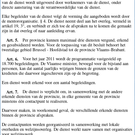
van de dienst wordt uitgevoerd door werknemers van de dienst, onder
directe aansturing van de verantwoordelijke van de dienst.
Elke begeleider van de dienst volgt de vorming die aangeboden wordt door
de mentororganisatie. § 4. De dienst neemt deel aan het overleg, vermeld in
artikel 19, 3°, en verbindt er zich toe de afspraken na te komen die gemaakt
zijn in dat overleg of naar aanleiding ervan.
Art. 5.
Per provincie kunnen maximaal drie diensten vergund, erkend
en gesubsidieerd worden. Voor de toepassing van dit besluit behoort het
tweetalige gebied Brussel - Hoofdstad tot de provincie Vlaams-Brabant.
Art. 6.
Voor het jaar 2011 wordt de programmatie vastgesteld op
18.700 begeleidingen. De Vlaamse minister, bevoegd voor de bijstand aan
personen, kan dat aantal jaarlijks wijzigen binnen de grenzen van de
kredieten die daarvoor ingeschreven zijn op de begroting.
Een dienst wordt erkend voor een aantal begeleidingen.
Art. 7.
De dienst is verplicht om, in samenwerking met de andere
erkende diensten van de provincie, in elke gemeente van de provincie
minstens één contactpunt te realiseren.
Daarvoor maken, in voorkomend geval, de verschillende erkende diensten
binnen de provincie afspraken.
De contactpunten worden georganiseerd in samenwerking met lokale
overheden en welzijnsoverleg. De dienst werkt nauw samen met organisaties
voor welzijnswerk.