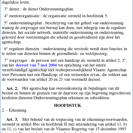
dagelijkse leven;
3° dienst : de dienst Ondersteuningsplan;
4° mentororganisatie : de organisatie vermeld in hoofdstuk 5;
5° ondersteuningsplan : beschrijving van het geheel van ondersteuning
waarop de zorgvrager een beroep kan doen, met inbegrip van de reguliere
diensten, het sociale netwerk, materiële ondersteuning en ondersteuning,
geleverd door voorzieningen die erkend en gesubsidieerd zijn door het
agentschap;
6° reguliere diensten : ondersteuning die verstrekt wordt door functies in
te zetten van diensten binnen de gezondheids- en welzijnszorg;
7° zorgvrager : de persoon met een handicap als vermeld in artikel 2, 2°,
decreet van 7 mei 2004
van het
tot oprichting van het intern
verzelfstandigd agentschap met rechtspersoonlijkheid Vlaams Agentschap
voor Personen met een Handicap, of een vermoeden ervan, die voldoet aan
de voorwaarden van artikel 20 en 21 van voormeld decreet.
Art. 2.
Het agentschap kan overeenkomstig de bepalingen van dit
besluit en binnen de grenzen van de daarvoor op zijn begroting ingeschreven
kredieten diensten Ondersteuningsplan erkennen en subsidiëren.
HOOFDSTUK
2. - Erkenning
Art. 3.
Met behoud van de toepassing van de erkenningsvoorwaarden,
vermeld in artikel 8bis en hoofdstuk II met uitzondering van artikel 11, b)
en 11, c) van het besluit van de Vlaamse Regering van 15 december 1993