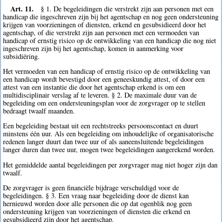
Art. 11.
§ 1. De begeleidingen die verstrekt zijn aan personen met een
handicap die ingeschreven zijn bij het agentschap en nog geen ondersteuning
krijgen van voorzieningen of diensten, erkend en gesubsidieerd door het
agentschap, of die verstrekt zijn aan personen met een vermoeden van
handicap of ernstig risico op de ontwikkeling van een handicap die nog niet
ingeschreven zijn bij het agentschap, komen in aanmerking voor
subsidiëring.
Het vermoeden van een handicap of ernstig risico op de ontwikkeling van
een handicap wordt bevestigd door een geneeskundig attest, of door een
attest van een instantie die door het agentschap erkend is om een
multidisciplinair verslag af te leveren. § 2. De maximale duur van de
begeleiding om een ondersteuningsplan voor de zorgvrager op te stellen
bedraagt twaalf maanden.
Een begeleiding bestaat uit een rechtstreeks persoonscontact en duurt
minstens één uur. Als een begeleiding om inhoudelijke of organisatorische
redenen langer duurt dan twee uur of als aaneensluitende begeleidingen
langer duren dan twee uur, mogen twee begeleidingen aangerekend worden.
Het gemiddelde aantal begeleidingen per zorgvrager mag niet hoger zijn dan
twaalf.
De zorgvrager is geen financiële bijdrage verschuldigd voor de
begeleidingen. § 3. Een vraag naar begeleiding door de dienst kan
hernieuwd worden door alle personen die op dat ogenblik nog geen
ondersteuning krijgen van voorzieningen of diensten die erkend en
gesubsidieerd zijn door het agentschap.