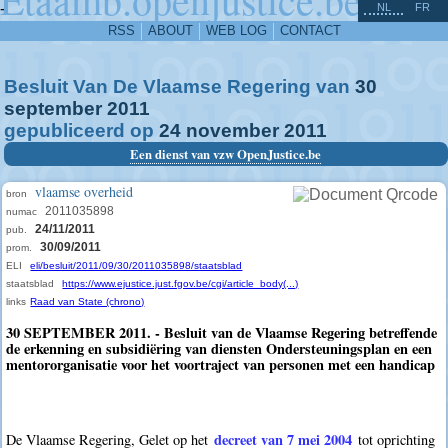
^
-
NL
FR
RSS
ABOUT
WEB LOG
CONTACT
Besluit Van De Vlaamse Regering van
30
september
2011
gepubliceerd op
24
november
2011
Een dienst van vzw OpenJustice.be
vlaamse overheid
bron
2011035898
numac
24/11/2011
pub.
30/09/2011
prom.
ELI
eli/besluit/2011/09/30/2011035898/staatsblad
staatsblad
https://www.ejustice.just.fgov.be/cgi/article_body(...)
links
Raad van State (chrono)
30 SEPTEMBER 2011. - Besluit van de Vlaamse Regering betreffende
de erkenning en subsidiëring van diensten Ondersteuningsplan en een
mentororganisatie voor het voortraject van personen met een handicap
decreet van 7 mei 2004
De Vlaamse Regering, Gelet op het
tot oprichting