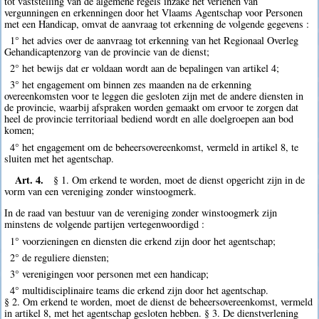
tot vaststelling van de algemene regels inzake het verlenen van
vergunningen en erkenningen door het Vlaams Agentschap voor Personen
met een Handicap, omvat de aanvraag tot erkenning de volgende gegevens :
1° het advies over de aanvraag tot erkenning van het Regionaal Overleg
Gehandicaptenzorg van de provincie van de dienst;
2° het bewijs dat er voldaan wordt aan de bepalingen van artikel 4;
3° het engagement om binnen zes maanden na de erkenning
overeenkomsten voor te leggen die gesloten zijn met de andere diensten in
de provincie, waarbij afspraken worden gemaakt om ervoor te zorgen dat
heel de provincie territoriaal bediend wordt en alle doelgroepen aan bod
komen;
4° het engagement om de beheersovereenkomst, vermeld in artikel 8, te
sluiten met het agentschap.
Art. 4.
§ 1. Om erkend te worden, moet de dienst opgericht zijn in de
vorm van een vereniging zonder winstoogmerk.
In de raad van bestuur van de vereniging zonder winstoogmerk zijn
minstens de volgende partijen vertegenwoordigd :
1° voorzieningen en diensten die erkend zijn door het agentschap;
2° de reguliere diensten;
3° verenigingen voor personen met een handicap;
4° multidisciplinaire teams die erkend zijn door het agentschap.
§ 2. Om erkend te worden, moet de dienst de beheersovereenkomst, vermeld
in artikel 8, met het agentschap gesloten hebben. § 3. De dienstverlening