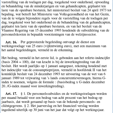
vaststelling van de toelagen per dag, toegekend voor onderhoud, opvoeding
en behandeling van de minderjarigen en van gehandicapten, geplaatst ten
laste van de openbare besturen, het ministerieel besluit van 24 april 1973 tot
bepaling, wat betreft het Ministerie van Volksgezondheid en van het Gezin,
van de te volgen bijzondere regels voor de vaststelling van de toelagen per
dag, toegekend voor het onderhoud en de behandeling van de gehandicapten,
geplaatst ten laste van de openbare besturen, en van het besluit van de
Vlaamse Regering van 15 december 1993 houdende de subsidiëring van de
personeelskosten in bepaalde voorzieningen van de welzijnssector.
Art. 16.
Per gepresteerde begeleiding ontvangt de dienst een
werkingstoelage van 25 euro (vijfentwintig euro), met een maximum van
het aantal begeleidingen, vermeld in de erkenning.
Het bedrag, vermeld in het eerste lid, is gebonden aan het referte-indexcijfer
(basis 2004 = 100), dat van kracht is bij de inwerkingtreding van dit
besluit. Het wordt jaarlijks op 1 januari aangepast, rekening houdend met
het indexcijfer van de consumptieprijzen, vermeld in hoofdstuk II van het
koninklijk besluit van 24 december 1993 ter uitvoering van de wet van 6
januari 1989 tot vrijwaring van 's lands concurrentievermogen, hierna G-
index te noemen, volgens de formule : (basisbedrag x G-index december
20../G-index maand voor inwerkingtreding).
Art. 17.
§ 1. De personeelssubsidies en de werkingstoelagen worden
per maand betaald voor een bedrag van acht procent van het bedrag op
jaarbasis, dat wordt geraamd op basis van de bekende personeels- en
cliëntgegevens. § 2. Het jaarverslag en het financieel verslag worden
ingediend uiterlijk op 30 juni van het jaar dat volgt op het werkingsjaar.