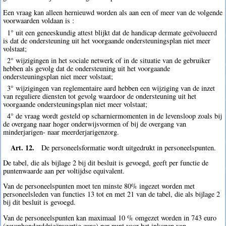
Een vraag kan alleen hernieuwd worden als aan een of meer van de volgende
voorwaarden voldaan is :
1° uit een geneeskundig attest blijkt dat de handicap dermate geëvolueerd
is dat de ondersteuning uit het voorgaande ondersteuningsplan niet meer
volstaat;
2° wijzigingen in het sociale netwerk of in de situatie van de gebruiker
hebben als gevolg dat de ondersteuning uit het voorgaande
ondersteuningsplan niet meer volstaat;
3° wijzigingen van reglementaire aard hebben een wijziging van de inzet
van reguliere diensten tot gevolg waardoor de ondersteuning uit het
voorgaande ondersteuningsplan niet meer volstaat;
4° de vraag wordt gesteld op scharniermomenten in de levensloop zoals bij
de overgang naar hoger onderwijsvormen of bij de overgang van
minderjarigen- naar meerderjarigenzorg.
Art. 12.
De personeelsformatie wordt uitgedrukt in personeelspunten.
De tabel, die als bijlage 2 bij dit besluit is gevoegd, geeft per functie de
puntenwaarde aan per voltijdse equivalent.
Van de personeelspunten moet ten minste 80% ingezet worden met
personeelsleden van functies 13 tot en met 21 van de tabel, die als bijlage 2
bij dit besluit is gevoegd.
Van de personeelspunten kan maximaal 10 % omgezet worden in 743 euro
(zevenhonderddrieënveertig euro) per punt voor het inkopen van