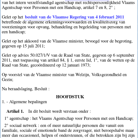
van het intern verzelfstandigd agentschap met rechtspersoonlijkheid Vlaams
Agentschap voor Personen met een Handicap, artikel 7 en 8, 2° ;
besluit van de Vlaamse Regering van 4 februari 2011
Gelet op het
betreffende de algemene erkenningsvoorwaarden en kwaliteitszorg van
voorzieningen voor opvang, behandeling en begeleiding van personen met
een handicap;
Gelet op het akkoord van de Vlaamse minister, bevoegd voor de begroting,
gegeven op 15 juli 2011;
Gelet op advies 50.027/1/V van de Raad van State, gegeven op 6 september
2011, met toepassing van artikel 84, § 1, eerste lid, 1°, van de wetten op de
Raad van State, gecoördineerd op 12 januari 1973;
Op voorstel van de Vlaamse minister van Welzijn, Volksgezondheid en
Gezin;
Na beraadslaging, Besluit :
HOOFDSTUK
1. - Algemene bepalingen
Artikel 1.
In dit besluit wordt verstaan onder :
1° agentschap : het Vlaams Agentschap voor Personen met een Handicap;
2° sociaal netwerk : een of meer natuurlijke personen die vanuit een
familiale, sociale of emotionele band de zorgvrager, niet beroepshalve maar
meer dan occasioneel, helpen of ondersteunen, of die betrokken zijn bij zijn