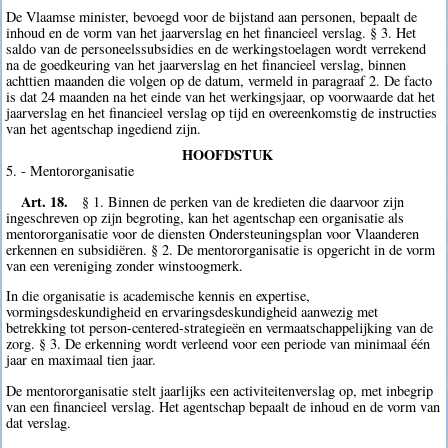
De Vlaamse minister, bevoegd voor de bijstand aan personen, bepaalt de
inhoud en de vorm van het jaarverslag en het financieel verslag. § 3. Het
saldo van de personeelssubsidies en de werkingstoelagen wordt verrekend
na de goedkeuring van het jaarverslag en het financieel verslag, binnen
achttien maanden die volgen op de datum, vermeld in paragraaf 2. De facto
is dat 24 maanden na het einde van het werkingsjaar, op voorwaarde dat het
jaarverslag en het financieel verslag op tijd en overeenkomstig de instructies
van het agentschap ingediend zijn.
HOOFDSTUK
5. - Mentororganisatie
Art. 18.
§ 1. Binnen de perken van de kredieten die daarvoor zijn
ingeschreven op zijn begroting, kan het agentschap een organisatie als
mentororganisatie voor de diensten Ondersteuningsplan voor Vlaanderen
erkennen en subsidiëren. § 2. De mentororganisatie is opgericht in de vorm
van een vereniging zonder winstoogmerk.
In die organisatie is academische kennis en expertise,
vormingsdeskundigheid en ervaringsdeskundigheid aanwezig met
betrekking tot person-centered-strategieën en vermaatschappelijking van de
zorg. § 3. De erkenning wordt verleend voor een periode van minimaal één
jaar en maximaal tien jaar.
De mentororganisatie stelt jaarlijks een activiteitenverslag op, met inbegrip
van een financieel verslag. Het agentschap bepaalt de inhoud en de vorm van
dat verslag.