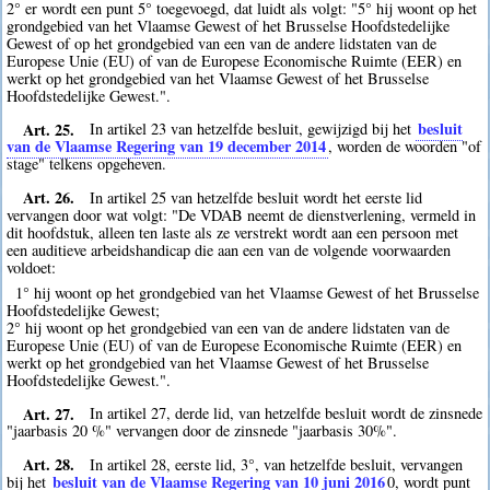
2° er wordt een punt 5° toegevoegd, dat luidt als volgt: "5° hij woont op het
grondgebied van het Vlaamse Gewest of het Brusselse Hoofdstedelijke
Gewest of op het grondgebied van een van de andere lidstaten van de
Europese Unie (EU) of van de Europese Economische Ruimte (EER) en
werkt op het grondgebied van het Vlaamse Gewest of het Brusselse
Hoofdstedelijke Gewest.".
Art. 25.
besluit
In artikel 23 van hetzelfde besluit, gewijzigd bij het
van de Vlaamse Regering van 19 december 2014
, worden de woorden "of
stage" telkens opgeheven.
Art. 26.
In artikel 25 van hetzelfde besluit wordt het eerste lid
vervangen door wat volgt: "De VDAB neemt de dienstverlening, vermeld in
dit hoofdstuk, alleen ten laste als ze verstrekt wordt aan een persoon met
een auditieve arbeidshandicap die aan een van de volgende voorwaarden
voldoet:
1° hij woont op het grondgebied van het Vlaamse Gewest of het Brusselse
Hoofdstedelijke Gewest;
2° hij woont op het grondgebied van een van de andere lidstaten van de
Europese Unie (EU) of van de Europese Economische Ruimte (EER) en
werkt op het grondgebied van het Vlaamse Gewest of het Brusselse
Hoofdstedelijke Gewest.".
Art. 27.
In artikel 27, derde lid, van hetzelfde besluit wordt de zinsnede
"jaarbasis 20 %" vervangen door de zinsnede "jaarbasis 30%".
Art. 28.
In artikel 28, eerste lid, 3°, van hetzelfde besluit, vervangen
besluit van de Vlaamse Regering van 10 juni 2016
bij het
0
, wordt punt