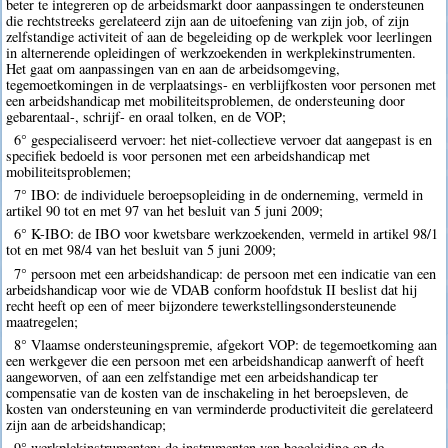
beter te integreren op de arbeidsmarkt door aanpassingen te ondersteunen
die rechtstreeks gerelateerd zijn aan de uitoefening van zijn job, of zijn
zelfstandige activiteit of aan de begeleiding op de werkplek voor leerlingen
in alternerende opleidingen of werkzoekenden in werkplekinstrumenten.
Het gaat om aanpassingen van en aan de arbeidsomgeving,
tegemoetkomingen in de verplaatsings- en verblijfkosten voor personen met
een arbeidshandicap met mobiliteitsproblemen, de ondersteuning door
gebarentaal-, schrijf- en oraal tolken, en de VOP;
6° gespecialiseerd vervoer: het niet-collectieve vervoer dat aangepast is en
specifiek bedoeld is voor personen met een arbeidshandicap met
mobiliteitsproblemen;
7° IBO: de individuele beroepsopleiding in de onderneming, vermeld in
artikel 90 tot en met 97 van het besluit van 5 juni 2009;
6° K-IBO: de IBO voor kwetsbare werkzoekenden, vermeld in artikel 98/1
tot en met 98/4 van het besluit van 5 juni 2009;
7° persoon met een arbeidshandicap: de persoon met een indicatie van een
arbeidshandicap voor wie de VDAB conform hoofdstuk II beslist dat hij
recht heeft op een of meer bijzondere tewerkstellingsondersteunende
maatregelen;
8° Vlaamse ondersteuningspremie, afgekort VOP: de tegemoetkoming aan
een werkgever die een persoon met een arbeidshandicap aanwerft of heeft
aangeworven, of aan een zelfstandige met een arbeidshandicap ter
compensatie van de kosten van de inschakeling in het beroepsleven, de
kosten van ondersteuning en van verminderde productiviteit die gerelateerd
zijn aan de arbeidshandicap;
9° werkplekinstrumenten: de instrumenten van begeleiding op de