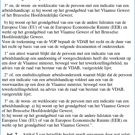
3° en, de woon- en werklocatie van de persoon met een indicatie van een
arbeidshandicap: a) hij woont op het grondgebied van het Vlaamse Gewest
of het Brusselse Hoofdstedelijke Gewest;
b) hij woont op het grondgebied van een van de andere lidstaten van de
Europese Unie (EU) of van de Europese Economische Ruimte (EER) en
werkt op het grondgebied van het Vlaamse Gewest of het Brusselse
Hoofdstedelijke Gewest.
Voor de toekenning van de VOP bepaalt de VDAB het recht en de duur van
het recht op basis van een van de volgende documenten of onderzoeken:
1° een attest waaruit blijkt dat de persoon met een indicatie van een
arbeidshandicap een aandoening of voorgeschiedenis heeft die voorkomt op
een door de Vlaamse minister, bevoegd voor het tewerkstellingsbeleid, na
advies van de raad van bestuur van de VDAB, vastgestelde lijst;
2° of, een multidisciplinair arbeidsonderzoek waaruit blijkt dat de persoon
met een indicatie van een arbeidshandicap voldoet aan een van de
voorwaarden op een door de Vlaamse minister, bevoegd voor het
tewerkstellingsbeleid, na advies van de raad van bestuur van de VDAB,
vastgestelde lijst;
3° en, de woon- en werklocatie van de persoon met een indicatie van een
arbeidshandicap: a) hij woont op het grondgebied van het Vlaamse Gewest
of het Brusselse Hoofdstedelijke Gewest;
b) hij woont op het grondgebied van een van de andere lidstaten van de
Europese Unie (EU) of van de Europese Economische Ruimte (EER) en
werkt op het grondgebied van het Vlaamse Gewest.".
Art. 7.
Artikel 5 van hetzelfde besluit wordt vervangen door wat volgt: