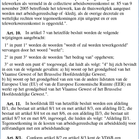
telewerken als vermeld in de collectieve arbeidsovereenkomst nr. 85 van 9
november 2005 betreffende het telewerk, kan de thuiswerkplek aangepast
worden met arbeidsgereedschap of -kledij, als de overige decretale en
wettelijke rechten voor tegemoetkomingen zijn uitgeput en er een
telewerkovereenkomst is opgesteld.".
Art. 10.
In artikel 7 van hetzelfde besluit worden de volgende
wijzigingen aangebracht:
1° in punt 1° worden de woorden "wordt of zal worden tewerkgesteld"
vervangen door het woord "werkt";
2° in punt 3° worden de woorden "het bedrag van" opgeheven;
3° er wordt een punt 4° toegevoegd, dat luidt als volgt: "4° hij zich bevindt
in een van de volgende gevallen: a) hij woont op het grondgebied van het
Vlaamse Gewest of het Brusselse Hoofdstedelijke Gewest;
b) hij woont op het grondgebied van een van de andere lidstaten van de
Europese Unie (EU) of van de Europese Economische Ruimte (EER) en
werkt op het grondgebied van het Vlaamse Gewest of het Brusselse
Hoofdstedelijke Gewest.".
Art. 11.
In hoofdstuk III van hetzelfde besluit worden een afdeling
II/1, die bestaat uit artikel 8/1 tot en met artikel 8/3, een afdeling II/2, die
bestaat uit artikel 8/4 tot en met 8/6, en een afdeling II/3, die bestaat uit
artikel 8/7 tot en met 8/9, ingevoegd, die luiden als volgt: "Afdeling II/1.
Tegemoetkoming in de kosten van arbeidsgereedschap en arbeidskledij voor
zelfstandigen met een arbeidshandicap
Art. 8/1.
Conform artikel 8/2 en artikel 8/3 kent de VDAB een