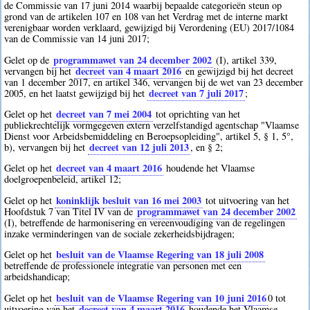
de Commissie van 17 juni 2014 waarbij bepaalde categorieën steun op
grond van de artikelen 107 en 108 van het Verdrag met de interne markt
verenigbaar worden verklaard, gewijzigd bij Verordening (EU) 2017/1084
van de Commissie van 14 juni 2017;
programmawet van 24 december 2002
Gelet op de
(I), artikel 339,
decreet van 4 maart 2016
vervangen bij het
en gewijzigd bij het decreet
van 1 december 2017, en artikel 346, vervangen bij de wet van 23 december
decreet van 7 juli 2017
2005, en het laatst gewijzigd bij het
;
decreet van 7 mei 2004
Gelet op het
tot oprichting van het
publiekrechtelijk vormgegeven extern verzelfstandigd agentschap "Vlaamse
Dienst voor Arbeidsbemiddeling en Beroepsopleiding", artikel 5, § 1, 5°,
decreet van 12 juli 2013
b), vervangen bij het
, en § 2;
decreet van 4 maart 2016
Gelet op het
houdende het Vlaamse
doelgroepenbeleid, artikel 12;
koninklijk besluit van 16 mei 2003
Gelet op het
tot uitvoering van het
programmawet van 24 december 2002
Hoofdstuk 7 van Titel IV van de
(I), betreffende de harmonisering en vereenvoudiging van de regelingen
inzake verminderingen van de sociale zekerheidsbijdragen;
besluit van de Vlaamse Regering van 18 juli 2008
Gelet op het
betreffende de professionele integratie van personen met een
arbeidshandicap;
besluit van de Vlaamse Regering van 10 juni 2016
Gelet op het
0
tot
decreet van 4 maart 2016
uitvoering van het
houdende het Vlaamse