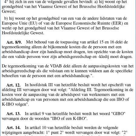
4° hij zich in een van de volgende gevallen bevindt: a) hij woont op het
grondgebied van het Vlaamse Gewest of het Brusselse Hoofdstedelijke
Gewest;
b) hij woont op het grondgebied van een van de andere lidstaten van de
Europese Unie (EU) of van de Europese Economische Ruimte (EER) en
werkt op het grondgebied van het Vlaamse Gewest of het Brusselse
Hoofdstedelijke Gewest.
Art. 8/9.
Met behoud van de toepassing van artikel 15 en 16 dekt de
tegemoetkoming alleen de bijkomende kosten die de persoon met een
arbeidshandicap door zijn handicap moet dragen, ten opzichte van de kosten
die een valide persoon voor zijn arbeidsgereedschap en -kledij moet dragen.
De tegemoetkoming van de VDAB dekt alleen de aanpassingskosten van het
arbeidsgereedschap als die volstaan om te kunnen voldoen aan de specifieke
behoeften van de persoon met een arbeidshandicap.".
Art. 12.
In hoofdstuk III van hetzelfde besluit wordt het opschrift van
afdeling III vervangen door wat volgt: "Afdeling III. Tegemoetkoming in de
kosten voor de aanpassing van de arbeidspost van werknemers met een
arbeidshandicap en van personen met een arbeidshandicap die een IBO of
K-IBO volgen".
Art. 13.
In artikel 9 van hetzelfde besluit wordt het woord "GIBO"
vervangen door de woorden "IBO of een K-IBO".
Art. 14.
In artikel 10 van hetzelfde besluit worden de volgende
wijzigingen aangebracht: 1° punt 2° wordt vervangen door wat volgt: "2°