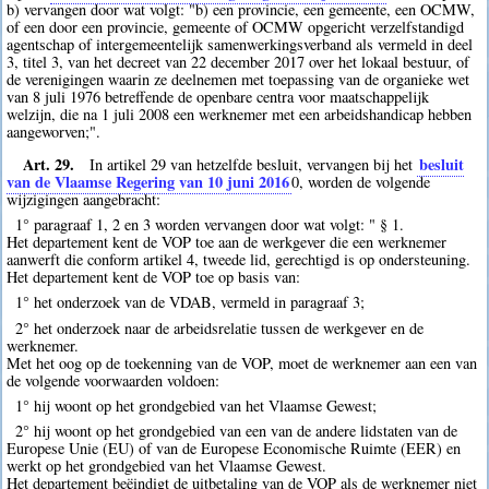
b) vervangen door wat volgt: "b) een provincie, een gemeente, een OCMW,
of een door een provincie, gemeente of OCMW opgericht verzelfstandigd
agentschap of intergemeentelijk samenwerkingsverband als vermeld in deel
3, titel 3, van het decreet van 22 december 2017 over het lokaal bestuur, of
de verenigingen waarin ze deelnemen met toepassing van de organieke wet
van 8 juli 1976 betreffende de openbare centra voor maatschappelijk
welzijn, die na 1 juli 2008 een werknemer met een arbeidshandicap hebben
aangeworven;".
Art. 29.
besluit
In artikel 29 van hetzelfde besluit, vervangen bij het
van de Vlaamse Regering van 10 juni 2016
0
, worden de volgende
wijzigingen aangebracht:
1° paragraaf 1, 2 en 3 worden vervangen door wat volgt: " § 1.
Het departement kent de VOP toe aan de werkgever die een werknemer
aanwerft die conform artikel 4, tweede lid, gerechtigd is op ondersteuning.
Het departement kent de VOP toe op basis van:
1° het onderzoek van de VDAB, vermeld in paragraaf 3;
2° het onderzoek naar de arbeidsrelatie tussen de werkgever en de
werknemer.
Met het oog op de toekenning van de VOP, moet de werknemer aan een van
de volgende voorwaarden voldoen:
1° hij woont op het grondgebied van het Vlaamse Gewest;
2° hij woont op het grondgebied van een van de andere lidstaten van de
Europese Unie (EU) of van de Europese Economische Ruimte (EER) en
werkt op het grondgebied van het Vlaamse Gewest.
Het departement beëindigt de uitbetaling van de VOP als de werknemer niet