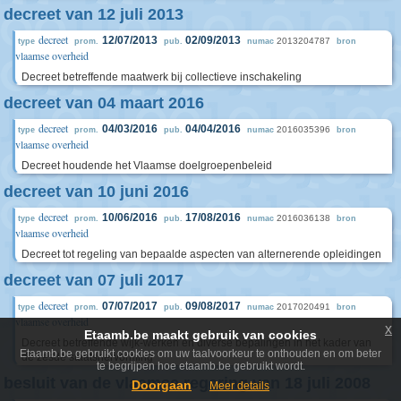
decreet van 12 juli 2013
decreet
12/07/2013
02/09/2013
2013204787
type
prom.
pub.
numac
bron
vlaamse overheid
Decreet betreffende maatwerk bij collectieve inschakeling
decreet van 04 maart 2016
decreet
04/03/2016
04/04/2016
2016035396
type
prom.
pub.
numac
bron
vlaamse overheid
Decreet houdende het Vlaamse doelgroepenbeleid
decreet van 10 juni 2016
decreet
10/06/2016
17/08/2016
2016036138
type
prom.
pub.
numac
bron
vlaamse overheid
Decreet tot regeling van bepaalde aspecten van alternerende opleidingen
decreet van 07 juli 2017
decreet
07/07/2017
09/08/2017
2017020491
type
prom.
pub.
numac
bron
vlaamse overheid
x
Etaamb.be maakt gebruik van cookies
Decreet betreffende wijk-werken en diverse bepalingen in het kader van
Etaamb.be gebruikt cookies om uw taalvoorkeur te onthouden en om beter
de zesde staatshervorming
te begrijpen hoe etaamb.be gebruikt wordt.
besluit van de vlaamse regering van 18 juli 2008
Doorgaan
Meer details