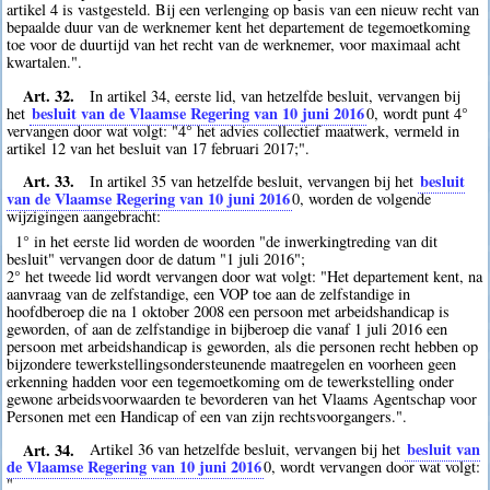
artikel 4 is vastgesteld. Bij een verlenging op basis van een nieuw recht van
bepaalde duur van de werknemer kent het departement de tegemoetkoming
toe voor de duurtijd van het recht van de werknemer, voor maximaal acht
kwartalen.".
Art. 32.
In artikel 34, eerste lid, van hetzelfde besluit, vervangen bij
besluit van de Vlaamse Regering van 10 juni 2016
het
0
, wordt punt 4°
vervangen door wat volgt: "4° het advies collectief maatwerk, vermeld in
artikel 12 van het besluit van 17 februari 2017;".
Art. 33.
besluit
In artikel 35 van hetzelfde besluit, vervangen bij het
van de Vlaamse Regering van 10 juni 2016
0
, worden de volgende
wijzigingen aangebracht:
1° in het eerste lid worden de woorden "de inwerkingtreding van dit
besluit" vervangen door de datum "1 juli 2016";
2° het tweede lid wordt vervangen door wat volgt: "Het departement kent, na
aanvraag van de zelfstandige, een VOP toe aan de zelfstandige in
hoofdberoep die na 1 oktober 2008 een persoon met arbeidshandicap is
geworden, of aan de zelfstandige in bijberoep die vanaf 1 juli 2016 een
persoon met arbeidshandicap is geworden, als die personen recht hebben op
bijzondere tewerkstellingsondersteunende maatregelen en voorheen geen
erkenning hadden voor een tegemoetkoming om de tewerkstelling onder
gewone arbeidsvoorwaarden te bevorderen van het Vlaams Agentschap voor
Personen met een Handicap of een van zijn rechtsvoorgangers.".
Art. 34.
besluit van
Artikel 36 van hetzelfde besluit, vervangen bij het
de Vlaamse Regering van 10 juni 2016
0
, wordt vervangen door wat volgt:
"