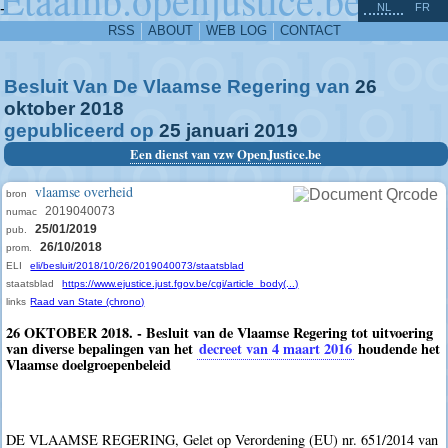
^
-
NL
FR
RSS
ABOUT
WEB LOG
CONTACT
Besluit Van De Vlaamse Regering van
26
oktober
2018
gepubliceerd op
25
januari
2019
Een dienst van vzw OpenJustice.be
vlaamse overheid
bron
2019040073
numac
25/01/2019
pub.
26/10/2018
prom.
ELI
eli/besluit/2018/10/26/2019040073/staatsblad
staatsblad
https://www.ejustice.just.fgov.be/cgi/article_body(...)
links
Raad van State (chrono)
26 OKTOBER 2018. - Besluit van de Vlaamse Regering tot uitvoering
van diverse bepalingen van het
decreet van 4 maart 2016
houdende het
Vlaamse doelgroepenbeleid
DE VLAAMSE REGERING, Gelet op Verordening (EU) nr. 651/2014 van