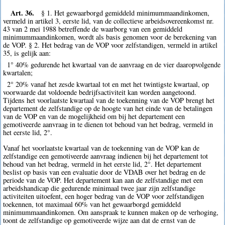
Art. 36.
§ 1. Het gewaarborgd gemiddeld minimummaandinkomen,
vermeld in artikel 3, eerste lid, van de collectieve arbeidsovereenkomst nr.
43 van 2 mei 1988 betreffende de waarborg van een gemiddeld
minimummaandinkomen, wordt als basis genomen voor de berekening van
de VOP. § 2. Het bedrag van de VOP voor zelfstandigen, vermeld in artikel
35, is gelijk aan:
1° 40% gedurende het kwartaal van de aanvraag en de vier daaropvolgende
kwartalen;
2° 20% vanaf het zesde kwartaal tot en met het twintigste kwartaal, op
voorwaarde dat voldoende bedrijfsactiviteit kan worden aangetoond.
Tijdens het voorlaatste kwartaal van de toekenning van de VOP brengt het
departement de zelfstandige op de hoogte van het einde van de betalingen
van de VOP en van de mogelijkheid om bij het departement een
gemotiveerde aanvraag in te dienen tot behoud van het bedrag, vermeld in
het eerste lid, 2°.
Vanaf het voorlaatste kwartaal van de toekenning van de VOP kan de
zelfstandige een gemotiveerde aanvraag indienen bij het departement tot
behoud van het bedrag, vermeld in het eerste lid, 2°. Het departement
beslist op basis van een evaluatie door de VDAB over het bedrag en de
periode van de VOP. Het departement kan aan de zelfstandige met een
arbeidshandicap die gedurende minimaal twee jaar zijn zelfstandige
activiteiten uitoefent, een hoger bedrag van de VOP voor zelfstandigen
toekennen, tot maximaal 60% van het gewaarborgd gemiddeld
minimummaandinkomen. Om aanspraak te kunnen maken op de verhoging,
toont de zelfstandige op gemotiveerde wijze aan dat de ernst van de