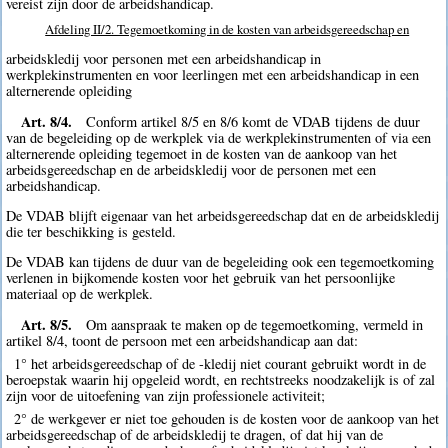
vereist zijn door de arbeidshandicap.
Afdeling II/2. Tegemoetkoming in de kosten van arbeidsgereedschap en
arbeidskledij voor personen met een arbeidshandicap in
werkplekinstrumenten en voor leerlingen met een arbeidshandicap in een
alternerende opleiding
Art. 8/4.
Conform artikel 8/5 en 8/6 komt de VDAB tijdens de duur
van de begeleiding op de werkplek via de werkplekinstrumenten of via een
alternerende opleiding tegemoet in de kosten van de aankoop van het
arbeidsgereedschap en de arbeidskledij voor de personen met een
arbeidshandicap.
De VDAB blijft eigenaar van het arbeidsgereedschap dat en de arbeidskledij
die ter beschikking is gesteld.
De VDAB kan tijdens de duur van de begeleiding ook een tegemoetkoming
verlenen in bijkomende kosten voor het gebruik van het persoonlijke
materiaal op de werkplek.
Art. 8/5.
Om aanspraak te maken op de tegemoetkoming, vermeld in
artikel 8/4, toont de persoon met een arbeidshandicap aan dat:
1° het arbeidsgereedschap of de -kledij niet courant gebruikt wordt in de
beroepstak waarin hij opgeleid wordt, en rechtstreeks noodzakelijk is of zal
zijn voor de uitoefening van zijn professionele activiteit;
2° de werkgever er niet toe gehouden is de kosten voor de aankoop van het
arbeidsgereedschap of de arbeidskledij te dragen, of dat hij van de