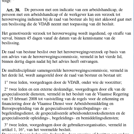
volgt: "
Art. 38.
De persoon met een indicatie van een arbeidshandicap, de
persoon met een arbeidshandicap of de werkgever kan een verzoek tot
heroverweging indienen bij de raad van bestuur als hij niet akkoord gaat met
een beslissing die de VDAB neemt met toepassing van dit besluit.
Het gemotiveerde verzoek tot heroverweging wordt ingediend, op straffe van
verval, binnen 45 dagen vanaf de datum van de kennisname van de
beslissing.
De raad van bestuur beslist over het heroverwegingsverzoek op basis van
een advies van de heroverwegingscommissie, vermeld in het vierde lid,
binnen dertig dagen nadat hij het advies heeft ontvangen.
De multidisciplinair samengestelde heroverwegingscommissie, vermeld in
het derde lid, wordt aangesteld door de raad van bestuur en bestaat uit:
1° twee leden, voorgedragen door de VDAB, onder wie de voorzitter;
2° twee leden en een externe deskundige, voorgedragen door elk van de
gespecialiseerde diensten, vermeld in het besluit van de Vlaamse Regering
van 15 februari 2008 tot vaststelling van de regels voor de erkenning en
financiering door de Vlaamse Dienst voor Arbeidsbemiddeling en
Beroepsopleiding van de gespecialiseerde trajectbepalings- en -
begeleidingsdienst, de gespecialiseerde arbeidsonderzoeksdiensten en de
gespecialiseerde opleidings-, begeleidings- en bemiddelingsdiensten;
3° twee leden, voorgedragen door de gebruikersorganisaties, vermeld in
artikel 1, 16°, van het voormelde besluit.