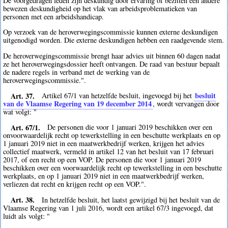
De voorgedragen leden zijn deskundig door ervaring of bezitten een andere
bewezen deskundigheid op het vlak van arbeidsproblematieken van
personen met een arbeidshandicap.
Op verzoek van de heroverwegingscommissie kunnen externe deskundigen
uitgenodigd worden. Die externe deskundigen hebben een raadgevende stem.
De heroverwegingscommissie brengt haar advies uit binnen 60 dagen nadat
ze het heroverwegingsdossier heeft ontvangen. De raad van bestuur bepaalt
de nadere regels in verband met de werking van de
heroverwegingscommissie.".
Art. 37.
besluit
Artikel 67/1 van hetzelfde besluit, ingevoegd bij het
van de Vlaamse Regering van 19 december 2014
, wordt vervangen door
wat volgt: "
Art. 67/1.
De personen die voor 1 januari 2019 beschikken over een
onvoorwaardelijk recht op tewerkstelling in een beschutte werkplaats en op
1 januari 2019 niet in een maatwerkbedrijf werken, krijgen het advies
collectief maatwerk, vermeld in artikel 12 van het besluit van 17 februari
2017, of een recht op een VOP. De personen die voor 1 januari 2019
beschikken over een voorwaardelijk recht op tewerkstelling in een beschutte
werkplaats, en op 1 januari 2019 niet in een maatwerkbedrijf werken,
verliezen dat recht en krijgen recht op een VOP.".
Art. 38.
In hetzelfde besluit, het laatst gewijzigd bij het besluit van de
Vlaamse Regering van 1 juli 2016, wordt een artikel 67/3 ingevoegd, dat
luidt als volgt: "