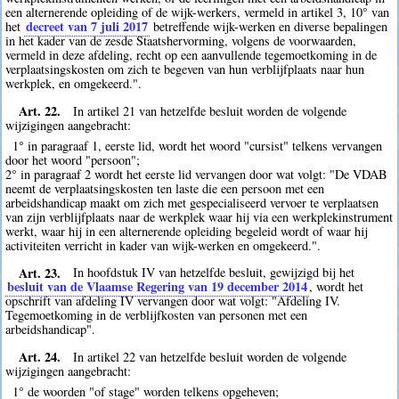
een alternerende opleiding of de wijk-werkers, vermeld in artikel 3, 10° van
decreet van 7 juli 2017
het
betreffende wijk-werken en diverse bepalingen
in het kader van de zesde Staatshervorming, volgens de voorwaarden,
vermeld in deze afdeling, recht op een aanvullende tegemoetkoming in de
verplaatsingskosten om zich te begeven van hun verblijfplaats naar hun
werkplek, en omgekeerd.".
Art. 22.
In artikel 21 van hetzelfde besluit worden de volgende
wijzigingen aangebracht:
1° in paragraaf 1, eerste lid, wordt het woord "cursist" telkens vervangen
door het woord "persoon";
2° in paragraaf 2 wordt het eerste lid vervangen door wat volgt: "De VDAB
neemt de verplaatsingskosten ten laste die een persoon met een
arbeidshandicap maakt om zich met gespecialiseerd vervoer te verplaatsen
van zijn verblijfplaats naar de werkplek waar hij via een werkplekinstrument
werkt, waar hij in een alternerende opleiding begeleid wordt of waar hij
activiteiten verricht in kader van wijk-werken en omgekeerd.".
Art. 23.
In hoofdstuk IV van hetzelfde besluit, gewijzigd bij het
besluit van de Vlaamse Regering van 19 december 2014
, wordt het
opschrift van afdeling IV vervangen door wat volgt: "Afdeling IV.
Tegemoetkoming in de verblijfkosten van personen met een
arbeidshandicap".
Art. 24.
In artikel 22 van hetzelfde besluit worden de volgende
wijzigingen aangebracht:
1° de woorden "of stage" worden telkens opgeheven;