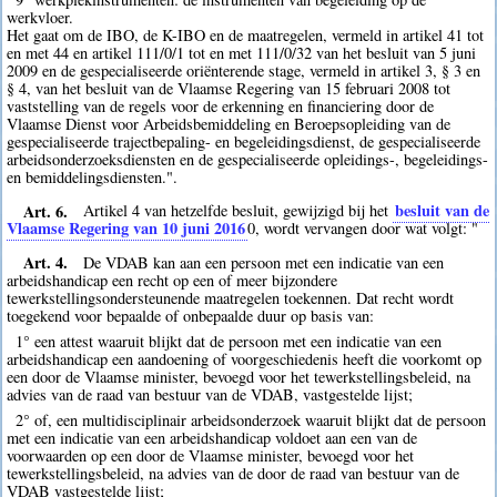
werkvloer.
Het gaat om de IBO, de K-IBO en de maatregelen, vermeld in artikel 41 tot
en met 44 en artikel 111/0/1 tot en met 111/0/32 van het besluit van 5 juni
2009 en de gespecialiseerde oriënterende stage, vermeld in artikel 3, § 3 en
§ 4, van het besluit van de Vlaamse Regering van 15 februari 2008 tot
vaststelling van de regels voor de erkenning en financiering door de
Vlaamse Dienst voor Arbeidsbemiddeling en Beroepsopleiding van de
gespecialiseerde trajectbepaling- en begeleidingsdienst, de gespecialiseerde
arbeidsonderzoeksdiensten en de gespecialiseerde opleidings-, begeleidings-
en bemiddelingsdiensten.".
Art. 6.
besluit van de
Artikel 4 van hetzelfde besluit, gewijzigd bij het
Vlaamse Regering van 10 juni 2016
0
, wordt vervangen door wat volgt: "
Art. 4.
De VDAB kan aan een persoon met een indicatie van een
arbeidshandicap een recht op een of meer bijzondere
tewerkstellingsondersteunende maatregelen toekennen. Dat recht wordt
toegekend voor bepaalde of onbepaalde duur op basis van:
1° een attest waaruit blijkt dat de persoon met een indicatie van een
arbeidshandicap een aandoening of voorgeschiedenis heeft die voorkomt op
een door de Vlaamse minister, bevoegd voor het tewerkstellingsbeleid, na
advies van de raad van bestuur van de VDAB, vastgestelde lijst;
2° of, een multidisciplinair arbeidsonderzoek waaruit blijkt dat de persoon
met een indicatie van een arbeidshandicap voldoet aan een van de
voorwaarden op een door de Vlaamse minister, bevoegd voor het
tewerkstellingsbeleid, na advies van de door de raad van bestuur van de
VDAB vastgestelde lijst;