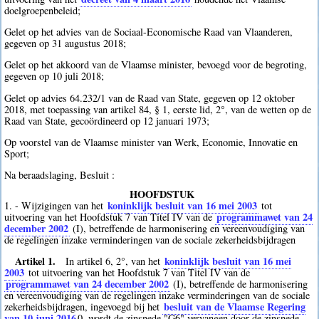
doelgroepenbeleid;
Gelet op het advies van de Sociaal-Economische Raad van Vlaanderen,
gegeven op 31 augustus 2018;
Gelet op het akkoord van de Vlaamse minister, bevoegd voor de begroting,
gegeven op 10 juli 2018;
Gelet op advies 64.232/1 van de Raad van State, gegeven op 12 oktober
2018, met toepassing van artikel 84, § 1, eerste lid, 2°, van de wetten op de
Raad van State, gecoördineerd op 12 januari 1973;
Op voorstel van de Vlaamse minister van Werk, Economie, Innovatie en
Sport;
Na beraadslaging, Besluit :
HOOFDSTUK
koninklijk besluit van 16 mei 2003
1. - Wijzigingen van het
tot
programmawet van 24
uitvoering van het Hoofdstuk 7 van Titel IV van de
december 2002
(I), betreffende de harmonisering en vereenvoudiging van
de regelingen inzake verminderingen van de sociale zekerheidsbijdragen
Artikel 1.
koninklijk besluit van 16 mei
In artikel 6, 2°, van het
2003
tot uitvoering van het Hoofdstuk 7 van Titel IV van de
programmawet van 24 december 2002
(I), betreffende de harmonisering
en vereenvoudiging van de regelingen inzake verminderingen van de sociale
besluit van de Vlaamse Regering
zekerheidsbijdragen, ingevoegd bij het
van 10 juni 2016
0
, wordt de zinsnede "G6" vervangen door de zinsnede