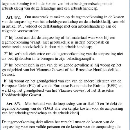
tegemoetkoming toe in de kosten van het arbeidsgereedschap en de
arbeidskledij van de zelfstandige met een arbeidshandicap.
Art. 8/2.
Om aanspraak te maken op de tegemoetkoming in de kosten
van de aanpassing van het arbeidsgereedschap en de arbeidskledij, vermeld
in artikel 8/1, voldoet de zelfstandige met een arbeidshandicap aan de
volgende voorwaarden:
1° hij toont aan dat de aanpassing of het materiaal waarvoor hij een
tegemoetkoming vraagt, niet gebruikelijk is in zijn beroepstak en
rechtstreeks noodzakelijk is door zijn arbeidshandicap;
2° hij verbindt zich ertoe om de tegemoetkoming van de aanpassing niet
als bedrijfskosten in te brengen in zijn belastingaangifte;
3° hij bevindt zich in een van de volgende gevallen: a) hij woont op het
grondgebied van het Vlaamse Gewest of het Brusselse Hoofdstedelijke
Gewest;
b) hij woont op het grondgebied van een van de andere lidstaten van de
Europese Unie (EU) of van de Europese Economische Ruimte (EER) en
werkt op het grondgebied van het Vlaamse Gewest of het Brusselse
Hoofdstedelijke Gewest.
Art. 8/3.
Met behoud van de toepassing van artikel 15 en 16 dekt de
tegemoetkoming van de VDAB alle werkelijke kosten voor de aanpassing
van het arbeidsgereedschap en de arbeidskledij.
De tegemoetkoming dekt alleen het verschil tussen de kosten van de
aanpassing voor een valide persoon en de kosten voor de aanpassing die