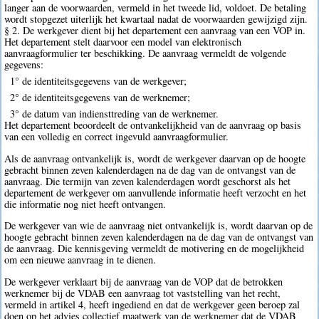
langer aan de voorwaarden, vermeld in het tweede lid, voldoet. De betaling
wordt stopgezet uiterlijk het kwartaal nadat de voorwaarden gewijzigd zijn.
§ 2. De werkgever dient bij het departement een aanvraag van een VOP in.
Het departement stelt daarvoor een model van elektronisch
aanvraagformulier ter beschikking. De aanvraag vermeldt de volgende
gegevens:
1° de identiteitsgegevens van de werkgever;
2° de identiteitsgegevens van de werknemer;
3° de datum van indiensttreding van de werknemer.
Het departement beoordeelt de ontvankelijkheid van de aanvraag op basis
van een volledig en correct ingevuld aanvraagformulier.
Als de aanvraag ontvankelijk is, wordt de werkgever daarvan op de hoogte
gebracht binnen zeven kalenderdagen na de dag van de ontvangst van de
aanvraag. Die termijn van zeven kalenderdagen wordt geschorst als het
departement de werkgever om aanvullende informatie heeft verzocht en het
die informatie nog niet heeft ontvangen.
De werkgever van wie de aanvraag niet ontvankelijk is, wordt daarvan op de
hoogte gebracht binnen zeven kalenderdagen na de dag van de ontvangst van
de aanvraag. Die kennisgeving vermeldt de motivering en de mogelijkheid
om een nieuwe aanvraag in te dienen.
De werkgever verklaart bij de aanvraag van de VOP dat de betrokken
werknemer bij de VDAB een aanvraag tot vaststelling van het recht,
vermeld in artikel 4, heeft ingediend en dat de werkgever geen beroep zal
doen op het advies collectief maatwerk van de werknemer dat de VDAB