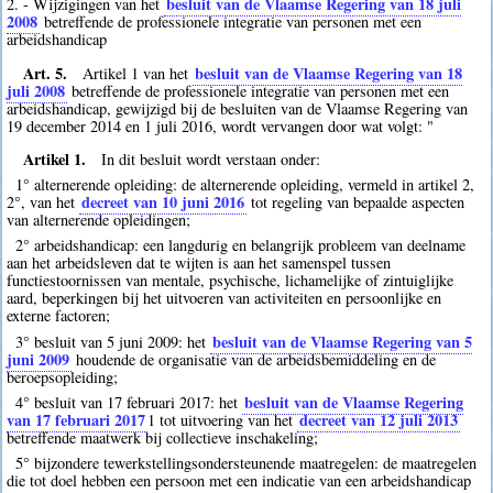
besluit van de Vlaamse Regering van 18 juli
2. - Wijzigingen van het
2008
betreffende de professionele integratie van personen met een
arbeidshandicap
Art. 5.
besluit van de Vlaamse Regering van 18
Artikel 1 van het
juli 2008
betreffende de professionele integratie van personen met een
arbeidshandicap, gewijzigd bij de besluiten van de Vlaamse Regering van
19 december 2014 en 1 juli 2016, wordt vervangen door wat volgt: "
Artikel 1.
In dit besluit wordt verstaan onder:
1° alternerende opleiding: de alternerende opleiding, vermeld in artikel 2,
decreet van 10 juni 2016
2°, van het
tot regeling van bepaalde aspecten
van alternerende opleidingen;
2° arbeidshandicap: een langdurig en belangrijk probleem van deelname
aan het arbeidsleven dat te wijten is aan het samenspel tussen
functiestoornissen van mentale, psychische, lichamelijke of zintuiglijke
aard, beperkingen bij het uitvoeren van activiteiten en persoonlijke en
externe factoren;
besluit van de Vlaamse Regering van 5
3° besluit van 5 juni 2009: het
juni 2009
houdende de organisatie van de arbeidsbemiddeling en de
beroepsopleiding;
besluit van de Vlaamse Regering
4° besluit van 17 februari 2017: het
van 17 februari 2017
decreet van 12 juli 2013
1
tot uitvoering van het
betreffende maatwerk bij collectieve inschakeling;
5° bijzondere tewerkstellingsondersteunende maatregelen: de maatregelen
die tot doel hebben een persoon met een indicatie van een arbeidshandicap