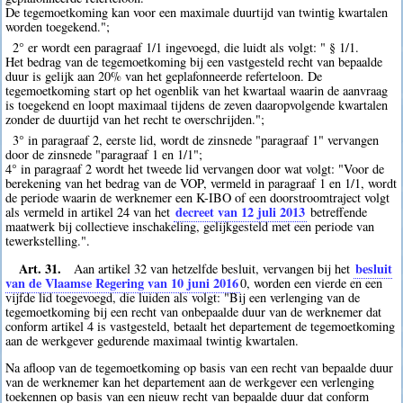
De tegemoetkoming kan voor een maximale duurtijd van twintig kwartalen
worden toegekend.";
2° er wordt een paragraaf 1/1 ingevoegd, die luidt als volgt: " § 1/1.
Het bedrag van de tegemoetkoming bij een vastgesteld recht van bepaalde
duur is gelijk aan 20% van het geplafonneerde referteloon. De
tegemoetkoming start op het ogenblik van het kwartaal waarin de aanvraag
is toegekend en loopt maximaal tijdens de zeven daaropvolgende kwartalen
zonder de duurtijd van het recht te overschrijden.";
3° in paragraaf 2, eerste lid, wordt de zinsnede "paragraaf 1" vervangen
door de zinsnede "paragraaf 1 en 1/1";
4° in paragraaf 2 wordt het tweede lid vervangen door wat volgt: "Voor de
berekening van het bedrag van de VOP, vermeld in paragraaf 1 en 1/1, wordt
de periode waarin de werknemer een K-IBO of een doorstroomtraject volgt
decreet van 12 juli 2013
als vermeld in artikel 24 van het
betreffende
maatwerk bij collectieve inschakeling, gelijkgesteld met een periode van
tewerkstelling.".
Art. 31.
besluit
Aan artikel 32 van hetzelfde besluit, vervangen bij het
van de Vlaamse Regering van 10 juni 2016
0
, worden een vierde en een
vijfde lid toegevoegd, die luiden als volgt: "Bij een verlenging van de
tegemoetkoming bij een recht van onbepaalde duur van de werknemer dat
conform artikel 4 is vastgesteld, betaalt het departement de tegemoetkoming
aan de werkgever gedurende maximaal twintig kwartalen.
Na afloop van de tegemoetkoming op basis van een recht van bepaalde duur
van de werknemer kan het departement aan de werkgever een verlenging
toekennen op basis van een nieuw recht van bepaalde duur dat conform