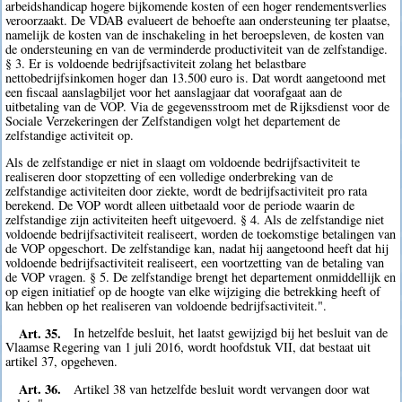
arbeidshandicap hogere bijkomende kosten of een hoger rendementsverlies
veroorzaakt. De VDAB evalueert de behoefte aan ondersteuning ter plaatse,
namelijk de kosten van de inschakeling in het beroepsleven, de kosten van
de ondersteuning en van de verminderde productiviteit van de zelfstandige.
§ 3. Er is voldoende bedrijfsactiviteit zolang het belastbare
nettobedrijfsinkomen hoger dan 13.500 euro is. Dat wordt aangetoond met
een fiscaal aanslagbiljet voor het aanslagjaar dat voorafgaat aan de
uitbetaling van de VOP. Via de gegevensstroom met de Rijksdienst voor de
Sociale Verzekeringen der Zelfstandigen volgt het departement de
zelfstandige activiteit op.
Als de zelfstandige er niet in slaagt om voldoende bedrijfsactiviteit te
realiseren door stopzetting of een volledige onderbreking van de
zelfstandige activiteiten door ziekte, wordt de bedrijfsactiviteit pro rata
berekend. De VOP wordt alleen uitbetaald voor de periode waarin de
zelfstandige zijn activiteiten heeft uitgevoerd. § 4. Als de zelfstandige niet
voldoende bedrijfsactiviteit realiseert, worden de toekomstige betalingen van
de VOP opgeschort. De zelfstandige kan, nadat hij aangetoond heeft dat hij
voldoende bedrijfsactiviteit realiseert, een voortzetting van de betaling van
de VOP vragen. § 5. De zelfstandige brengt het departement onmiddellijk en
op eigen initiatief op de hoogte van elke wijziging die betrekking heeft of
kan hebben op het realiseren van voldoende bedrijfsactiviteit.".
Art. 35.
In hetzelfde besluit, het laatst gewijzigd bij het besluit van de
Vlaamse Regering van 1 juli 2016, wordt hoofdstuk VII, dat bestaat uit
artikel 37, opgeheven.
Art. 36.
Artikel 38 van hetzelfde besluit wordt vervangen door wat