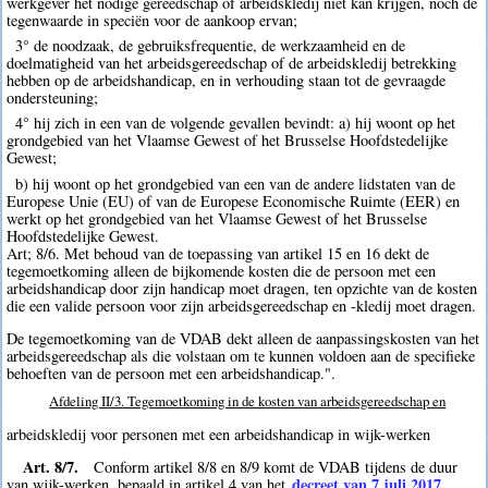
werkgever het nodige gereedschap of arbeidskledij niet kan krijgen, noch de
tegenwaarde in speciën voor de aankoop ervan;
3° de noodzaak, de gebruiksfrequentie, de werkzaamheid en de
doelmatigheid van het arbeidsgereedschap of de arbeidskledij betrekking
hebben op de arbeidshandicap, en in verhouding staan tot de gevraagde
ondersteuning;
4° hij zich in een van de volgende gevallen bevindt: a) hij woont op het
grondgebied van het Vlaamse Gewest of het Brusselse Hoofdstedelijke
Gewest;
b) hij woont op het grondgebied van een van de andere lidstaten van de
Europese Unie (EU) of van de Europese Economische Ruimte (EER) en
werkt op het grondgebied van het Vlaamse Gewest of het Brusselse
Hoofdstedelijke Gewest.
Art; 8/6. Met behoud van de toepassing van artikel 15 en 16 dekt de
tegemoetkoming alleen de bijkomende kosten die de persoon met een
arbeidshandicap door zijn handicap moet dragen, ten opzichte van de kosten
die een valide persoon voor zijn arbeidsgereedschap en -kledij moet dragen.
De tegemoetkoming van de VDAB dekt alleen de aanpassingskosten van het
arbeidsgereedschap als die volstaan om te kunnen voldoen aan de specifieke
behoeften van de persoon met een arbeidshandicap.".
Afdeling II/3. Tegemoetkoming in de kosten van arbeidsgereedschap en
arbeidskledij voor personen met een arbeidshandicap in wijk-werken
Art. 8/7.
Conform artikel 8/8 en 8/9 komt de VDAB tijdens de duur
decreet van 7 juli 2017
van wijk-werken, bepaald in artikel 4 van het