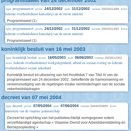
programmawet van 24 december 2002
programmawet
24/12/2002
31/12/2002
2002021488
type
prom.
pub.
numac
bron
federale overheidsdienst kanselarij van de eerste minister
Programmawet (1)
programmawet
24/12/2002
31/12/2002
2002021495
type
prom.
pub.
numac
bron
federale overheidsdienst kanselarij van de eerste minister
Programmawet (1)
koninklijk besluit van 16 mei 2003
koninklijk besluit
16/05/2003
06/06/2003
2003012302
type
prom.
pub.
numac
federale overheidsdienst werkgelegenheid, arbeid en sociaal overleg en federale
bron
overheidsdienst sociale zekerheid
Koninklijk besluit tot uitvoering van het Hoofdstuk 7 van Titel IV van de
programmawet van 24 december 2002 , betreffende de harmonisering en
vereenvoudiging van de regelingen inzake verminderingen van de sociale
zekerheidsbijdragen
decreet van 07 mei 2004
decreet
07/05/2004
07/06/2004
2004035865
type
prom.
pub.
numac
bron
ministerie van de vlaamse gemeenschap
Decreet tot oprichting van het publiekrechtelijk vormgegeven extern
verzelfstandigd agentschap « Vlaamse Dienst voor Arbeidsbemiddeling en
Beroepsopleiding »