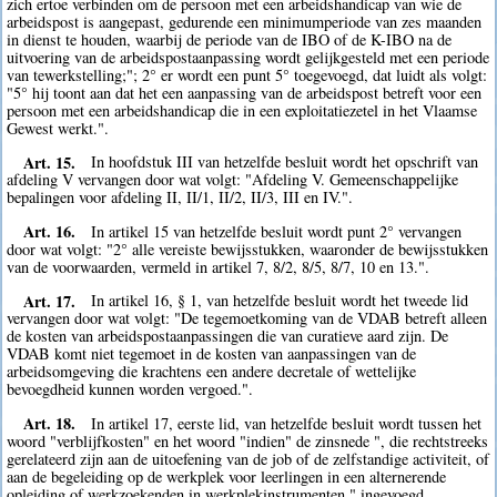
zich ertoe verbinden om de persoon met een arbeidshandicap van wie de
arbeidspost is aangepast, gedurende een minimumperiode van zes maanden
in dienst te houden, waarbij de periode van de IBO of de K-IBO na de
uitvoering van de arbeidspostaanpassing wordt gelijkgesteld met een periode
van tewerkstelling;"; 2° er wordt een punt 5° toegevoegd, dat luidt als volgt:
"5° hij toont aan dat het een aanpassing van de arbeidspost betreft voor een
persoon met een arbeidshandicap die in een exploitatiezetel in het Vlaamse
Gewest werkt.".
Art. 15.
In hoofdstuk III van hetzelfde besluit wordt het opschrift van
afdeling V vervangen door wat volgt: "Afdeling V. Gemeenschappelijke
bepalingen voor afdeling II, II/1, II/2, II/3, III en IV.".
Art. 16.
In artikel 15 van hetzelfde besluit wordt punt 2° vervangen
door wat volgt: "2° alle vereiste bewijsstukken, waaronder de bewijsstukken
van de voorwaarden, vermeld in artikel 7, 8/2, 8/5, 8/7, 10 en 13.".
Art. 17.
In artikel 16, § 1, van hetzelfde besluit wordt het tweede lid
vervangen door wat volgt: "De tegemoetkoming van de VDAB betreft alleen
de kosten van arbeidspostaanpassingen die van curatieve aard zijn. De
VDAB komt niet tegemoet in de kosten van aanpassingen van de
arbeidsomgeving die krachtens een andere decretale of wettelijke
bevoegdheid kunnen worden vergoed.".
Art. 18.
In artikel 17, eerste lid, van hetzelfde besluit wordt tussen het
woord "verblijfkosten" en het woord "indien" de zinsnede ", die rechtstreeks
gerelateerd zijn aan de uitoefening van de job of de zelfstandige activiteit, of
aan de begeleiding op de werkplek voor leerlingen in een alternerende
opleiding of werkzoekenden in werkplekinstrumenten," ingevoegd.