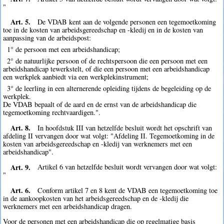
"
Art. 5.
De VDAB kent aan de volgende personen een tegemoetkoming
toe in de kosten van arbeidsgereedschap en -kledij en in de kosten van
aanpassing van de arbeidspost:
1° de persoon met een arbeidshandicap;
2° de natuurlijke persoon of de rechtspersoon die een persoon met een
arbeidshandicap tewerkstelt, of die een persoon met een arbeidshandicap
een werkplek aanbiedt via een werkplekinstrument;
3° de leerling in een alternerende opleiding tijdens de begeleiding op de
werkplek.
De VDAB bepaalt of de aard en de ernst van de arbeidshandicap die
tegemoetkoming rechtvaardigen.".
Art. 8.
In hoofdstuk III van hetzelfde besluit wordt het opschrift van
afdeling II vervangen door wat volgt: "Afdeling II. Tegemoetkoming in de
kosten van arbeidsgereedschap en -kledij van werknemers met een
arbeidshandicap".
Art. 9.
Artikel 6 van hetzelfde besluit wordt vervangen door wat volgt:
"
Art. 6.
Conform artikel 7 en 8 kent de VDAB een tegemoetkoming toe
in de aankoopkosten van het arbeidsgereedschap en de -kledij die
werknemers met een arbeidshandicap dragen.
Voor de personen met een arbeidshandicap die op regelmatige basis