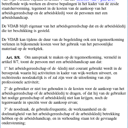
betreffende wijk-werken en diverse bepalingen in het kader van de zesde
staatshervorming, tegemoet in de kosten van de aankoop van het
arbeidsgereedschap en de arbeidskledij voor de personen met een
arbeidshandicap.
De VDAB blijft eigenaar van het arbeidsgereedschap dat en de arbeidskledij
die ter beschikking is gesteld.
De VDAB kan tijdens de duur van de begeleiding ook een tegemoetkoming
verlenen in bijkomende kosten voor het gebruik van het persoonlijke
materiaal op de werkplek.
Art. 8/8.
Om aanspraak te maken op de tegemoetkoming, vermeld in
artikel 8/7, toont de persoon met een arbeidshandicap aan dat:
1° het arbeidsgereedschap of de -kledij niet courant gebruikt wordt in de
beroepstak waarin hij activiteiten in kader van wijk-werken uitvoert, en
rechtstreeks noodzakelijk is of zal zijn voor de uitoefening van zijn
professionele activiteit;
2° de gebruiker er niet toe gehouden is de kosten voor de aankoop van het
arbeidsgereedschap of de arbeidskledij te dragen, of dat hij van de gebruiker
het nodige gereedschap of arbeidskledij niet kan krijgen, noch de
tegenwaarde in speciën voor de aankoop ervan;
3° de noodzaak, de gebruiksfrequentie, de werkzaamheid en de
doelmatigheid van het arbeidsgereedschap of de arbeidskledij betrekking
hebben op de arbeidshandicap, en in verhouding staan tot de gevraagde
ondersteuning;