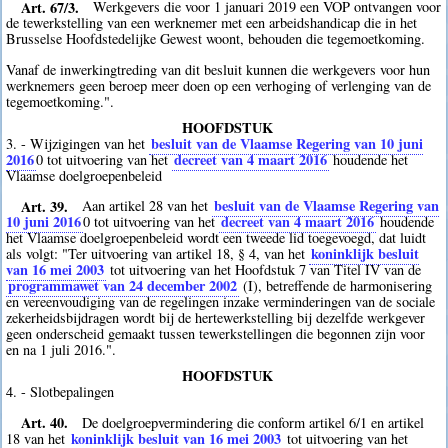
Art. 67/3.
Werkgevers die voor 1 januari 2019 een VOP ontvangen voor
de tewerkstelling van een werknemer met een arbeidshandicap die in het
Brusselse Hoofdstedelijke Gewest woont, behouden die tegemoetkoming.
Vanaf de inwerkingtreding van dit besluit kunnen die werkgevers voor hun
werknemers geen beroep meer doen op een verhoging of verlenging van de
tegemoetkoming.".
HOOFDSTUK
besluit van de Vlaamse Regering van 10 juni
3. - Wijzigingen van het
2016
decreet van 4 maart 2016
0
tot uitvoering van het
houdende het
Vlaamse doelgroepenbeleid
Art. 39.
besluit van de Vlaamse Regering van
Aan artikel 28 van het
10 juni 2016
decreet van 4 maart 2016
0
tot uitvoering van het
houdende
het Vlaamse doelgroepenbeleid wordt een tweede lid toegevoegd, dat luidt
koninklijk besluit
als volgt: "Ter uitvoering van artikel 18, § 4, van het
van 16 mei 2003
tot uitvoering van het Hoofdstuk 7 van Titel IV van de
programmawet van 24 december 2002
(I), betreffende de harmonisering
en vereenvoudiging van de regelingen inzake verminderingen van de sociale
zekerheidsbijdragen wordt bij de hertewerkstelling bij dezelfde werkgever
geen onderscheid gemaakt tussen tewerkstellingen die begonnen zijn voor
en na 1 juli 2016.".
HOOFDSTUK
4. - Slotbepalingen
Art. 40.
De doelgroepvermindering die conform artikel 6/1 en artikel
koninklijk besluit van 16 mei 2003
18 van het
tot uitvoering van het