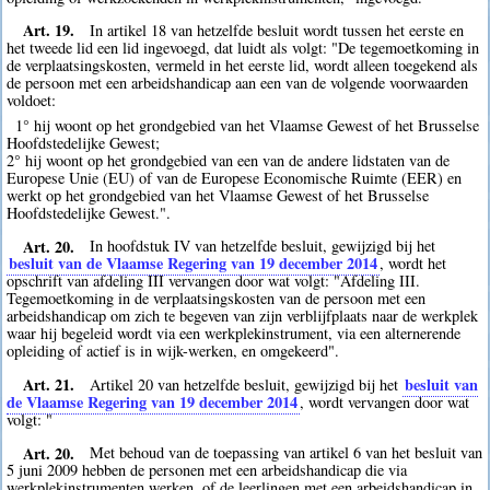
Art. 19.
In artikel 18 van hetzelfde besluit wordt tussen het eerste en
het tweede lid een lid ingevoegd, dat luidt als volgt: "De tegemoetkoming in
de verplaatsingskosten, vermeld in het eerste lid, wordt alleen toegekend als
de persoon met een arbeidshandicap aan een van de volgende voorwaarden
voldoet:
1° hij woont op het grondgebied van het Vlaamse Gewest of het Brusselse
Hoofdstedelijke Gewest;
2° hij woont op het grondgebied van een van de andere lidstaten van de
Europese Unie (EU) of van de Europese Economische Ruimte (EER) en
werkt op het grondgebied van het Vlaamse Gewest of het Brusselse
Hoofdstedelijke Gewest.".
Art. 20.
In hoofdstuk IV van hetzelfde besluit, gewijzigd bij het
besluit van de Vlaamse Regering van 19 december 2014
, wordt het
opschrift van afdeling III vervangen door wat volgt: "Afdeling III.
Tegemoetkoming in de verplaatsingskosten van de persoon met een
arbeidshandicap om zich te begeven van zijn verblijfplaats naar de werkplek
waar hij begeleid wordt via een werkplekinstrument, via een alternerende
opleiding of actief is in wijk-werken, en omgekeerd".
Art. 21.
besluit van
Artikel 20 van hetzelfde besluit, gewijzigd bij het
de Vlaamse Regering van 19 december 2014
, wordt vervangen door wat
volgt: "
Art. 20.
Met behoud van de toepassing van artikel 6 van het besluit van
5 juni 2009 hebben de personen met een arbeidshandicap die via
werkplekinstrumenten werken, of de leerlingen met een arbeidshandicap in