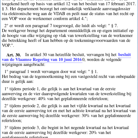
toegekend heeft op basis van artikel 12 van het besluit van 17 februari 2017.
§ 3. Het departement bezorgt het ontvankelijk verklaarde aanvraagdossier
via elektronische weg aan de VDAB en peilt naar de status van het recht op
een VOP voor de werknemer conform artikel 4.";
2° er wordt een paragraaf 7 toegevoegd, die luidt als volgt: " § 7.
De werkgever brengt het departement onmiddellijk en op eigen initiatief op
de hoogte van elke wijziging op vlak van tewerkstelling van de werknemer
die betrekking heeft of kan hebben op de toekenningsvoorwaarden van de
VOP.".
Art. 30.
besluit
In artikel 30 van hetzelfde besluit, vervangen bij het
van de Vlaamse Regering van 10 juni 2016
0
, worden de volgende
wijzigingen aangebracht:
1° paragraaf 1 wordt vervangen door wat volgt: " § 1.
Het bedrag van de tegemoetkoming bij een vastgesteld recht van onbepaalde
duur is gelijk aan:
1° tijdens periode 1, die gelijk is aan het kwartaal van de eerste
aanwerving en de vier daaropvolgende kwartalen van de tewerkstelling bij
dezelfde werkgever: 40% van het geplafonneerde referteloon;
2° tijdens periode 2, die gelijk is aan het vijfde kwartaal na het kwartaal
van de eerste aanwerving tot en met het achtste kwartaal na het kwartaal van
de eerste aanwerving bij dezelfde werkgever: 30% van het geplafonneerde
referteloon;
3° tijdens periode 3, die begint in het negende kwartaal na het kwartaal
van de eerste aanwerving bij dezelfde werkgever: 20% van het
geplafonneerde referteloon.