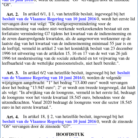
"G8".
Art. 2.
In artikel 6/1, § 1, van hetzelfde besluit, ingevoegd bij het
besluit van de Vlaamse Regering van 10 juni 2016
0
, wordt het eerste lid
vervangen door wat volgt: "De doelgroepvermindering voor de
indienstneming van oudere niet-werkende werkzoekenden bestaat uit een
forfaitaire vermindering G7 tijdens het kwartaal van de indienstneming en
de zeven daaropvolgende kwartalen, als de aangeworven werknemer op de
laatste dag van het kwartaal van de indienstneming minimaal 55 jaar is en
de leeftijd, vermeld in artikel 2 van het koninklijk besluit van 23 december
1996 tot uitvoering van de artikelen 15, 16 en 17 van de wet van 26 juli
1996 tot modernisering van de sociale zekerheid en tot vrijwaring van de
leefbaarheid van de wettelijke pensioenstelsels, niet heeft bereikt.".
Art. 3.
besluit
In artikel 6/2 van hetzelfde besluit, ingevoegd bij het
van de Vlaamse Regering van 10 juni 2016
0
, worden de volgende
wijzigingen aangebracht: "1° het bedrag "13.400 euro" wordt vervangen
door het bedrag "13.945 euro"; 2° er wordt een tweede toegevoegd, dat luidt
als volgt: "In afwijking van de loongrens, vermeld in het eerste lid, bedraagt
de loongrens voor het vierde kwartaal 18.545 euro, behoudens voor de
uitzendkrachten. Vanaf 2020 bedraagt de loongrens voor die sector 18.545
euro in het eerste kwartaal.".
Art. 4.
In artikel 18, § 2, van hetzelfde besluit, ingevoegd bij het
besluit van de Vlaamse Regering van 10 juni 2016
0
, wordt de zinsnede
"G6" vervangen door de zinsnede "G7".
HOOFDSTUK