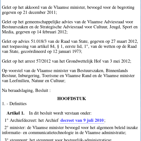
Gelet op het akkoord van de Vlaamse minister, bevoegd voor de begroting
gegeven op 21 december 2011;
Gelet op het gemeenschappelijke advies van de Vlaamse Adviesraad voor
Bestuurszaken en de Strategische Adviesraad voor Cultuur, Jeugd, Sport en
Media, gegeven op 14 februari 2012;
Gelet op advies 51.018/3 van de Raad van State, gegeven op 27 maart 2012,
met toepassing van artikel 84, § 1, eerste lid, 1°, van de wetten op de Raad
van State, gecoördineerd op 12 januari 1973;
Gelet op het arrest 57/2012 van het Grondwettelijk Hof van 3 mei 2012;
Op voorstel van de Vlaamse minister van Bestuurszaken, Binnenlands
Bestuur, Inburgering, Toerisme en Vlaamse Rand en de Vlaamse minister
van Leefmilieu, Natuur en Cultuur;
Na beraadslaging, Besluit :
HOOFDSTUK
1. - Definities
Artikel 1.
In dit besluit wordt verstaan onder:
decreet van 9 juli 2010
1° Archiefdecreet: het Archief
;
2° minister: de Vlaamse minister bevoegd voor het algemeen beleid inzake
informatie- en communicatietechnologie in de Vlaamse administratie;
3° steunpunt: het steunpunt voor bestuurlijk-administratieve