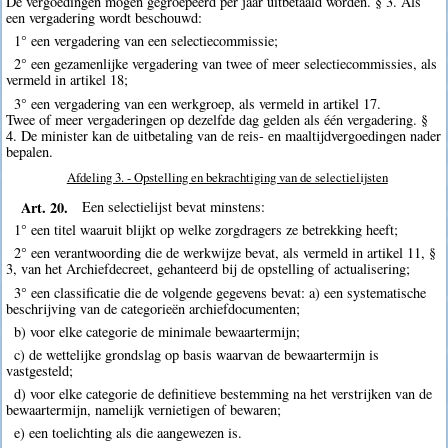
De vergoedingen mogen gegroepeerd per jaar uitbetaald worden. § 3. Als
een vergadering wordt beschouwd:
1° een vergadering van een selectiecommissie;
2° een gezamenlijke vergadering van twee of meer selectiecommissies, als
vermeld in artikel 18;
3° een vergadering van een werkgroep, als vermeld in artikel 17.
Twee of meer vergaderingen op dezelfde dag gelden als één vergadering. §
4. De minister kan de uitbetaling van de reis- en maaltijdvergoedingen nader
bepalen.
Afdeling 3. - Opstelling en bekrachtiging van de selectielijsten
Art. 20.
Een selectielijst bevat minstens:
1° een titel waaruit blijkt op welke zorgdragers ze betrekking heeft;
2° een verantwoording die de werkwijze bevat, als vermeld in artikel 11, §
3, van het Archiefdecreet, gehanteerd bij de opstelling of actualisering;
3° een classificatie die de volgende gegevens bevat: a) een systematische
beschrijving van de categorieën archiefdocumenten;
b) voor elke categorie de minimale bewaartermijn;
c) de wettelijke grondslag op basis waarvan de bewaartermijn is
vastgesteld;
d) voor elke categorie de definitieve bestemming na het verstrijken van de
bewaartermijn, namelijk vernietigen of bewaren;
e) een toelichting als die aangewezen is.