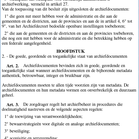
archiefwerking, vermeld in artikel 27.
Van de toepassing van dit besluit zijn uitgesloten de archiefdocumenten:
1° die geen nut meer hebben voor de administratie en die aan de
gemeenten en de districten, aan de provincies en aan de in artikel 4, 6° tot
9°, van het Archiefdecreet bedoelde openbare instellingen toebehoren;
2° die aan de gemeenten en de districten en aan de provincies toebehoren,
die nog een nut hebben voor de administratie en die betrekking hebben op
een federale aangelegenheid.
HOOFDSTUK
2. - De goede, geordende en toegankelijke staat van archiefdocumenten
Art. 2.
Archiefdocumenten bevinden zich in goede, geordende en
toegankelijke staat wanneer archiefdocumenten en de bijhorende metadata
authentiek, betrouwbaar, integer en bruikbaar zijn.
Archiefdocumenten moeten te allen tijde voorzien zijn van metadata. De
archiefdocumenten en hun metadata vormen een onverbrekelijk en duurzaam
geheel.
Art. 3.
De zorgdrager regelt het archiefbeheer in procedures die
doelmatigheid nastreven en de volgende aspecten regelen:
1° de toewijzing van verantwoordelijkheden;
2° bewaarstrategieën voor digitale en analoge archiefdocumenten;
3° beveiliging;
4° acquisitie en vervreemding;