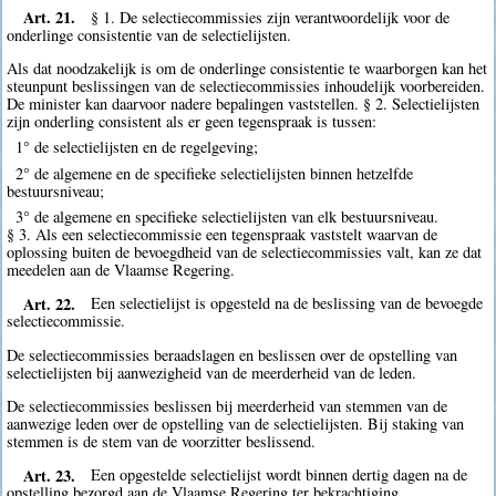
Art. 21.
§ 1. De selectiecommissies zijn verantwoordelijk voor de
onderlinge consistentie van de selectielijsten.
Als dat noodzakelijk is om de onderlinge consistentie te waarborgen kan het
steunpunt beslissingen van de selectiecommissies inhoudelijk voorbereiden.
De minister kan daarvoor nadere bepalingen vaststellen. § 2. Selectielijsten
zijn onderling consistent als er geen tegenspraak is tussen:
1° de selectielijsten en de regelgeving;
2° de algemene en de specifieke selectielijsten binnen hetzelfde
bestuursniveau;
3° de algemene en specifieke selectielijsten van elk bestuursniveau.
§ 3. Als een selectiecommissie een tegenspraak vaststelt waarvan de
oplossing buiten de bevoegdheid van de selectiecommissies valt, kan ze dat
meedelen aan de Vlaamse Regering.
Art. 22.
Een selectielijst is opgesteld na de beslissing van de bevoegde
selectiecommissie.
De selectiecommissies beraadslagen en beslissen over de opstelling van
selectielijsten bij aanwezigheid van de meerderheid van de leden.
De selectiecommissies beslissen bij meerderheid van stemmen van de
aanwezige leden over de opstelling van de selectielijsten. Bij staking van
stemmen is de stem van de voorzitter beslissend.
Art. 23.
Een opgestelde selectielijst wordt binnen dertig dagen na de
opstelling bezorgd aan de Vlaamse Regering ter bekrachtiging,