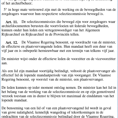
of het archiefbeheer;
5° in hoge mate vertrouwd zijn met de werking en de bevoegdheden van de
zorgdragers waarvoor hun respectieve selectiecommissie bevoegd is.
Art. 11.
De selectiecommissies die bevoegd zijn voor zorgdragers waar
archiefdocumenten berusten die voortvloeien uit federale bevoegdheden,
kunnen onder hun leden een vertegenwoordiger van het Algemeen
Rijksarchief en Rijksarchief in de Provinciën tellen.
Art. 12.
De Vlaamse Regering benoemt, op voordracht van de minister,
de effectieve en plaatsvervangende leden. Hun mandaat heeft een duur van
vijf jaar en is onbeperkt hernieuwbaar met een termijn van telkens vijf jaar.
De minister wijst onder de effectieve leden de voorzitter en de vicevoorzitter
aan.
Als een lid zijn mandaat voortijdig beëindigt, voltooit de plaatsvervanger als
effectief lid de lopende mandaatperiode van zijn voorganger. De Vlaamse
Regering benoemt, op voorstel van de minister, een plaatsvervanger.
De leden kunnen op ieder moment ontslag nemen. De minister kan het lid in
het belang van de werking van de selectiecommissie en op zijn gemotiveerd
verzoek toestaan om in dienst te blijven tot maximaal de einddatum van het
lopende mandaat.
De benoeming van een lid of van een plaatsvervangend lid wordt in geval
van grove nalatigheid, kennelijk wangedrag of tekortkomingen in de
opdrachten van de selectiecommissie beëindigd door de Vlaamse Regering,