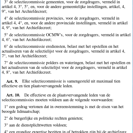
3° de selectiecommissie gemeenten, voor de zorgdragers, vermeld in
artikel 4, 3°, 5°, en, voor de andere gemeentelijke instellingen, artikel, 4,
9°, van het Archiefdecreet;
4° de selectiecommissie provincies, voor de zorgdragers, vermeld in
artikel 4, 4°, en, voor de andere provinciale instellingen, vermeld in artikel
4, 9°, van het Archiefdecreet;
5° de selectiecommissie OCMW's, voor de zorgdragers, vermeld in artikel
4, 6°, van het Archiefdecreet;
6° de selectiecommissie erediensten, belast met het opstellen en het
actualiseren van de selectielijst voor de zorgdragers, vermeld in artikel 4,
7°, van het Archiefdecreet;
7° de selectiecommissie polders en wateringen, belast met het opstellen en
het actualiseren van de selectielijst voor de zorgdragers, vermeld in artikel
4, 8°, van het Archiefdecreet.
Art. 9.
Elke selectiecommissie is samengesteld uit maximaal tien
effectieve en tien plaatsvervangende leden.
Art. 10.
De effectieve en de plaatsvervangende leden van de
selectiecommissies moeten voldoen aan de volgende voorwaarden:
1° een gedrag vertonen dat in overeenstemming is met de eisen van het
beoogde lidmaatschap;
2° de burgerlijke en politieke rechten genieten;
3° aan de dienstplichtwetten voldoen;
4° een grondige expertise bezitten in of betrokken zijn bij de archiefzorg