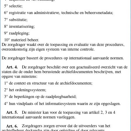
5° selectie;
6° registratie van administratieve, technische en beheersmetadata;
7° substitutie;
8° inventarisering;
9° raadpleging;
10° materieel beheer.
De zorgdrager waakt over de toepassing en evaluatie van deze procedures,
overeenkomstig zijn eigen systeem van interne controle.
De zorgdrager baseert de procedures op internationaal aanvaarde normen.
Art. 4.
De zorgdrager beschikt over een geactualiseerd overzicht van de
staten die de onder hem berustende archiefdocumenten beschrijven, met
opgave van minstens:
1° de context en structuur van de archiefdocumenten;
2° het ordeningssysteem;
3° de beperkingen op de raadpleegbaarheid;
4° hun vindplaats of het informatiesysteem waarin ze zijn opgeslagen.
Art. 5.
De minister kan voor de toepassing van artikel 2, 3 en 4
internationaal aanvaarde normen vastleggen.
Art. 6.
Zorgdragers zorgen ervoor dat de uitvoerders van het
archiefbeheer deskundig zijn door opleiding of door relevante