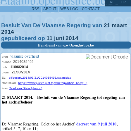
^
-
NL
FR
RSS
ABOUT
WEB LOG
CONTACT
Besluit Van De Vlaamse Regering van
21
maart
2014
gepubliceerd op
11
juni
2014
Een dienst van vzw OpenJustice.be
vlaamse overheid
bron
2014035495
numac
11/06/2014
pub.
21/03/2014
prom.
ELI
eli/besluit/2014/03/21/2014035495/staatsblad
staatsblad
https://www.ejustice.just.fgov.be/cgi/article_body(...)
links
Raad van State (chrono)
21 MAART 2014. - Besluit van de Vlaamse Regering tot regeling van
het archiefbeheer
decreet van 9 juli 2010
De Vlaamse Regering, Gelet op het Archief
,
artikel 5, 7, 10 en 11;