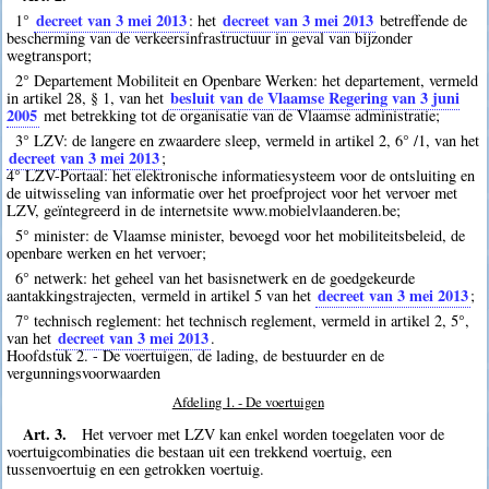
decreet van 3 mei 2013
decreet van 3 mei 2013
1°
: het
betreffende de
bescherming van de verkeersinfrastructuur in geval van bijzonder
wegtransport;
2° Departement Mobiliteit en Openbare Werken: het departement, vermeld
besluit van de Vlaamse Regering van 3 juni
in artikel 28, § 1, van het
2005
met betrekking tot de organisatie van de Vlaamse administratie;
3° LZV: de langere en zwaardere sleep, vermeld in artikel 2, 6° /1, van het
decreet van 3 mei 2013
;
4° LZV-Portaal: het elektronische informatiesysteem voor de ontsluiting en
de uitwisseling van informatie over het proefproject voor het vervoer met
LZV, geïntegreerd in de internetsite www.mobielvlaanderen.be;
5° minister: de Vlaamse minister, bevoegd voor het mobiliteitsbeleid, de
openbare werken en het vervoer;
6° netwerk: het geheel van het basisnetwerk en de goedgekeurde
decreet van 3 mei 2013
aantakkingstrajecten, vermeld in artikel 5 van het
;
7° technisch reglement: het technisch reglement, vermeld in artikel 2, 5°,
decreet van 3 mei 2013
van het
.
Hoofdstuk 2. - De voertuigen, de lading, de bestuurder en de
vergunningsvoorwaarden
Afdeling 1. - De voertuigen
Art. 3.
Het vervoer met LZV kan enkel worden toegelaten voor de
voertuigcombinaties die bestaan uit een trekkend voertuig, een
tussenvoertuig en een getrokken voertuig.