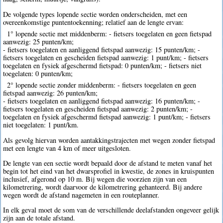
De volgende types lopende sectie worden onderscheiden, met een
overeenkomstige puntentoekenning; relatief aan de lengte ervan:
1° lopende sectie met middenberm: - fietsers toegelaten en geen fietspad
aanwezig: 25 punten/km;
- fietsers toegelaten en aanliggend fietspad aanwezig: 15 punten/km; -
fietsers toegelaten en gescheiden fietspad aanwezig: 1 punt/km; - fietsers
toegelaten en fysiek afgeschermd fietspad: 0 punten/km; - fietsers niet
toegelaten: 0 punten/km;
2° lopende sectie zonder middenberm: - fietsers toegelaten en geen
fietspad aanwezig: 26 punten/km;
- fietsers toegelaten en aanliggend fietspad aanwezig: 16 punten/km; -
fietsers toegelaten en gescheiden fietspad aanwezig: 2 punten/km; -
toegelaten en fysiek afgeschermd fietspad aanwezig: 1 punt/km; - fietsers
niet toegelaten: 1 punt/km.
Als gevolg hiervan worden aantakkingstrajecten met wegen zonder fietspad
met een lengte van 4 km of meer uitgesloten.
De lengte van een sectie wordt bepaald door de afstand te meten vanaf het
begin tot het eind van het dwarsprofiel in kwestie, de zones in kruispunten
inclusief, afgerond op 10 m. Bij wegen die voorzien zijn van een
kilometrering, wordt daarvoor de kilometrering gehanteerd. Bij andere
wegen wordt de afstand nagemeten in een routeplanner.
In elk geval moet de som van de verschillende deelafstanden ongeveer gelijk
zijn aan de totale afstand.