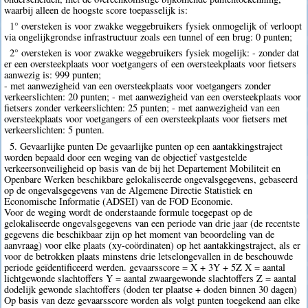
waarbij alleen de hoogste score toepasselijk is:
1° oversteken is voor zwakke weggebruikers fysiek onmogelijk of verloopt
via ongelijkgrondse infrastructuur zoals een tunnel of een brug: 0 punten;
2° oversteken is voor zwakke weggebruikers fysiek mogelijk: - zonder dat
er een oversteekplaats voor voetgangers of een oversteekplaats voor fietsers
aanwezig is: 999 punten;
- met aanwezigheid van een oversteekplaats voor voetgangers zonder
verkeerslichten: 20 punten; - met aanwezigheid van een oversteekplaats voor
fietsers zonder verkeerslichten: 25 punten; - met aanwezigheid van een
oversteekplaats voor voetgangers of een oversteekplaats voor fietsers met
verkeerslichten: 5 punten.
5. Gevaarlijke punten De gevaarlijke punten op een aantakkingstraject
worden bepaald door een weging van de objectief vastgestelde
verkeersonveiligheid op basis van de bij het Departement Mobiliteit en
Openbare Werken beschikbare gelokaliseerde ongevalsgegevens, gebaseerd
op de ongevalsgegevens van de Algemene Directie Statistiek en
Economische Informatie (ADSEI) van de FOD Economie.
Voor de weging wordt de onderstaande formule toegepast op de
gelokaliseerde ongevalsgegevens van een periode van drie jaar (de recentste
gegevens die beschikbaar zijn op het moment van beoordeling van de
aanvraag) voor elke plaats (xy-coördinaten) op het aantakkingstraject, als er
voor de betrokken plaats minstens drie letselongevallen in de beschouwde
periode geïdentificeerd werden. gevaarsscore = X + 3Y + 5Z X = aantal
lichtgewonde slachtoffers Y = aantal zwaargewonde slachtoffers Z = aantal
dodelijk gewonde slachtoffers (doden ter plaatse + doden binnen 30 dagen)
Op basis van deze gevaarsscore worden als volgt punten toegekend aan elke