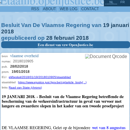
^
-
NL
FR
RSS
ABOUT
WEB LOG
CONTACT
Besluit Van De Vlaamse Regering van
19
januari
2018
gepubliceerd op
28
februari
2018
Een dienst van vzw OpenJustice.be
vlaamse overheid
bron
2018010905
numac
28/02/2018
pub.
19/01/2018
prom.
ELI
eli/besluit/2018/01/19/2018010905/staatsblad
staatsblad
https://www.ejustice.just.fgov.be/cgi/article_body(...)
links
Raad van State (chrono)
19 JANUARI 2018. - Besluit van de Vlaamse Regering betreffende de
bescherming van de verkeersinfrastructuur in geval van vervoer met
langere en zwaardere slepen in het kader van een tweede proefproject
wet van 8 augustus
DE VLAAMSE REGERING, Gelet op de bijzondere