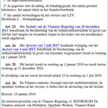
1° de ongevallenstatistieken;
2° de gegevens over de lading, de beladingsgraad, het aantal gereden
kilometers, het aantal ritten en het brandstofverbruik;
3° het aantal overtredingen bij het vervoer met LZV.
Hoofdstuk 6. - Slotbepalingen
Art. 23.
besluit van de Vlaamse Regering van 20 december
Het
2013
betreffende de bescherming van de verkeersinfrastructuur in geval van
vervoer met langere en zwaardere slepen in het kader van een proefproject
wordt opgeheven.
Art. 24.
decreet van 7 juli 2017
Het
houdende wijziging van het
decreet van 3 mei 2013
betreffende de bescherming van de
verkeersinfrastructuur in geval van bijzonder wegtransport treedt in werking
op 1 januari 2018.
Art. 25.
Dit besluit treedt in werking op 1 januari 2018 en treedt buiten
werking op 31 december 2024.
In afwijking van het eerste lid treedt artikel 23 in werking op 1 juli 2018.
Art. 26.
De Vlaamse minister, bevoegd voor het mobiliteitsbeleid, de
openbare werken en het vervoer, is belast met de uitvoering van dit besluit.
Brussel, 19 januari 2018.
De minister-president van de Vlaamse Regering, G. BOURGEOIS De
Vlaamse minister van Mobiliteit, Openbare Werken, Vlaamse Rand,