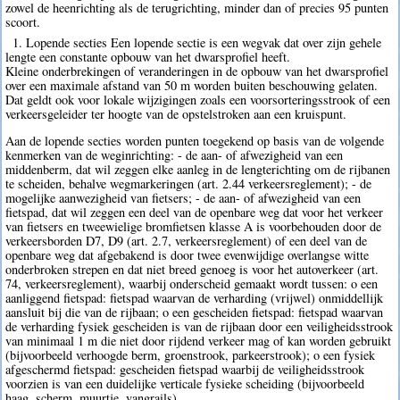
zowel de heenrichting als de terugrichting, minder dan of precies 95 punten
scoort.
1. Lopende secties Een lopende sectie is een wegvak dat over zijn gehele
lengte een constante opbouw van het dwarsprofiel heeft.
Kleine onderbrekingen of veranderingen in de opbouw van het dwarsprofiel
over een maximale afstand van 50 m worden buiten beschouwing gelaten.
Dat geldt ook voor lokale wijzigingen zoals een voorsorteringsstrook of een
verkeersgeleider ter hoogte van de opstelstroken aan een kruispunt.
Aan de lopende secties worden punten toegekend op basis van de volgende
kenmerken van de weginrichting: - de aan- of afwezigheid van een
middenberm, dat wil zeggen elke aanleg in de lengterichting om de rijbanen
te scheiden, behalve wegmarkeringen (art. 2.44 verkeersreglement); - de
mogelijke aanwezigheid van fietsers; - de aan- of afwezigheid van een
fietspad, dat wil zeggen een deel van de openbare weg dat voor het verkeer
van fietsers en tweewielige bromfietsen klasse A is voorbehouden door de
verkeersborden D7, D9 (art. 2.7, verkeersreglement) of een deel van de
openbare weg dat afgebakend is door twee evenwijdige overlangse witte
onderbroken strepen en dat niet breed genoeg is voor het autoverkeer (art.
74, verkeersreglement), waarbij onderscheid gemaakt wordt tussen: o een
aanliggend fietspad: fietspad waarvan de verharding (vrijwel) onmiddellijk
aansluit bij die van de rijbaan; o een gescheiden fietspad: fietspad waarvan
de verharding fysiek gescheiden is van de rijbaan door een veiligheidsstrook
van minimaal 1 m die niet door rijdend verkeer mag of kan worden gebruikt
(bijvoorbeeld verhoogde berm, groenstrook, parkeerstrook); o een fysiek
afgeschermd fietspad: gescheiden fietspad waarbij de veiligheidsstrook
voorzien is van een duidelijke verticale fysieke scheiding (bijvoorbeeld
haag, scherm, muurtje, vangrails).