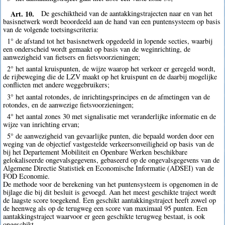
Art. 10.
De geschiktheid van de aantakkingstrajecten naar en van het
basisnetwerk wordt beoordeeld aan de hand van een puntensysteem op basis
van de volgende toetsingscriteria:
1° de afstand tot het basisnetwerk opgedeeld in lopende secties, waarbij
een onderscheid wordt gemaakt op basis van de weginrichting, de
aanwezigheid van fietsers en fietsvoorzieningen;
2° het aantal kruispunten, de wijze waarop het verkeer er geregeld wordt,
de rijbeweging die de LZV maakt op het kruispunt en de daarbij mogelijke
conflicten met andere weggebruikers;
3° het aantal rotondes, de inrichtingsprincipes en de afmetingen van de
rotondes, en de aanwezige fietsvoorzieningen;
4° het aantal zones 30 met signalisatie met veranderlijke informatie en de
wijze van inrichting ervan;
5° de aanwezigheid van gevaarlijke punten, die bepaald worden door een
weging van de objectief vastgestelde verkeersonveiligheid op basis van de
bij het Departement Mobiliteit en Openbare Werken beschikbare
gelokaliseerde ongevalsgegevens, gebaseerd op de ongevalsgegevens van de
Algemene Directie Statistiek en Economische Informatie (ADSEI) van de
FOD Economie.
De methode voor de berekening van het puntensysteem is opgenomen in de
bijlage die bij dit besluit is gevoegd. Aan het meest geschikte traject wordt
de laagste score toegekend. Een geschikt aantakkingstraject heeft zowel op
de heenweg als op de terugweg een score van maximaal 95 punten. Een
aantakkingstraject waarvoor er geen geschikte terugweg bestaat, is ook
ongeschikt.