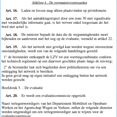
Afdeling 4. - De vergunningsvoorwaarden
Art. 16.
Laden en lossen mag alleen plaatsvinden op privédomein.
Art. 17.
Als het aantakkingstraject door een zone 30 met signalisatie
met veranderlijke informatie gaat, is het vervoer enkel toegestaan als het
bord niet actief is.
Art. 18.
De minister bepaalt de data die de vergunninghouder moet
bijhouden en aanleveren met het oog op de evaluatie, vermeld in artikel 22.
Art. 19.
Als het netwerk niet gevolgd kan worden wegens onvoorziene
omstandigheden, wordt een van de volgende handelingen gesteld:
1° de bestuurder ontkoppelt de LZV tot een voertuigcombinatie conform
het technisch reglement op een daarvoor geschikte plaats langs de reisweg;
2° de bestuurder laat zich begeleiden door politiediensten om via een
omlegging het netwerk te bereiken.
In geen geval mag op eigen initiatief een omlegging buiten het netwerk
worden gezocht.
Hoofdstuk 5. - De evaluatie
Art. 20.
Er wordt een evaluatiecommissie opgericht.
Naast vertegenwoordigers van het Departement Mobiliteit en Openbare
Werken en het Agentschap Wegen en Verkeer, zullen de volgende diensten
worden uitgenodigd om een vertegenwoordiger aan te wijzen voor de
evaluatiecommissie: