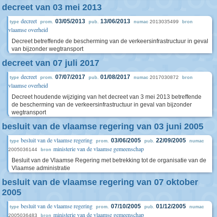
decreet van 03 mei 2013
decreet
03/05/2013
13/06/2013
2013035499
type
prom.
pub.
numac
bron
vlaamse overheid
Decreet betreffende de bescherming van de verkeersinfrastructuur in geval
van bijzonder wegtransport
decreet van 07 juli 2017
decreet
07/07/2017
01/08/2017
2017030872
type
prom.
pub.
numac
bron
vlaamse overheid
Decreet houdende wijziging van het decreet van 3 mei 2013 betreffende
de bescherming van de verkeersinfrastructuur in geval van bijzonder
wegtransport
besluit van de vlaamse regering van 03 juni 2005
besluit van de vlaamse regering
03/06/2005
22/09/2005
type
prom.
pub.
numac
ministerie van de vlaamse gemeenschap
2005036144
bron
Besluit van de Vlaamse Regering met betrekking tot de organisatie van de
Vlaamse administratie
besluit van de vlaamse regering van 07 oktober
2005
besluit van de vlaamse regering
07/10/2005
01/12/2005
type
prom.
pub.
numac
ministerie van de vlaamse gemeenschap
2005036483
bron