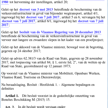
1980
tot hervorming der instellingen, artikel 20;
decreet van 3 mei 2013
Gelet op het
betreffende de bescherming van de
verkeersinfrastructuur in geval van bijzonder wegtransport, artikel 4/1,
decreet van 7 juli 2017
ingevoegd bij het
, artikel 5 en 6, vervangen bij het
decreet van 7 juli 2017
decreet van 7 juli
, artikel 6/1, ingevoegd bij het
2017
;
besluit van de Vlaamse Regering van 20 december 2013
Gelet op het
betreffende de bescherming van de verkeersinfrastructuur in geval van
vervoer met langere en zwaardere slepen in het kader van een proefproject;
Gelet op het akkoord van de Vlaamse minister, bevoegd voor de begroting,
gegeven op 24 oktober 2017;
Gelet op advies 62.381/3 van de Raad van State, gegeven op 28 november
2017, met toepassing van artikel 84, § 1, eerste lid, 2°, van de wetten op de
Raad van State, gecoördineerd op 12 januari 1973;
Op voorstel van de Vlaamse minister van Mobiliteit, Openbare Werken,
Vlaamse Rand, Toerisme en Dierenwelzijn;
Na beraadslaging, Besluit : Hoofdstuk 1. - Algemene bepalingen en
definities
Artikel 1.
Dit besluit voorziet in de gedeeltelijke omzetting van
Benelux Beschikking M (2015) 15.
Art. 2.
In dit besluit wordt verstaan onder: