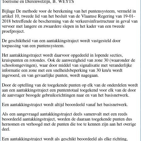
Toerisme en Dierenwelzijn, B. WEYTS
Bijlage De methode voor de berekening van het puntensysteem, vermeld in
artikel 10, tweede lid van het besluit van de Vlaamse Regering van 19-01-
2018 betreffende de bescherming van de verkeersinfrastructuur in geval van
vervoer met langere en zwaardere slepen in het kader van een tweede
proefproject.
De geschiktheid van een aantakkingstraject wordt vastgesteld door
toepassing van een puntensysteem.
Het aantakkingstraject wordt daarvoor opgedeeld in lopende secties,
kruispunten en rotondes. Ook de aanwezigheid van zone 30 (waaronder de
schoolomgevingen), waar door middel van signalisatie met veranderlijke
informatie een zone met een snelheidsbeperking van 30 km/u wordt
ingevoerd, en van gevaarlijke punten, wordt nagegaan.
Door de optelling van de toegekende punten op elk van de onderdelen wordt
aan een aantakkingstraject een puntentotaal toegekend voor elk van de door
de aanvrager beoogde gebruiksrichtingen naar en van het basisnetwerk.
Een aantakkingstraject wordt altijd beoordeeld vanaf het basisnetwerk.
Als een aangevraagd aantakkingstraject deels samenvalt met een reeds
beoordeeld aantakkingstraject, worden de daaraan toegekende punten dus
hernomen en verhoogd met de punten die toe te kennen zijn aan het overige
deel.
Een aantakkingstraject wordt als geschikt beoordeeld als elke richting,