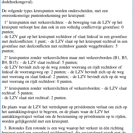
dodehoekongeval).
De volgende types kruispunten worden onderscheiden, met een
overeenkomstige puntentoekenning per kruispunt:
1° kruispunten met verkeerslichten: - de beweging van de LZV op het
kruispunt verloopt hoe dan ook in een volledig conflictvrije groenfase: 0
punten;
- de LZV gaat op het kruispunt rechtdoor of slaat linksaf in een groenfase
met deelconflicten: 1 punt; - de LZV slaat op het kruispunt rechtsaf in een
groenfase met deelconflicten met rechtdoor gaande weggebruikers: 5
punten;
2° kruispunten zonder verkeerslichten maar met verkeersborden (B1, B5,
B9, B15): - de LZV slaat rechtsaf: 5 punten;
- de LZV bevindt zich op de weg zonder voorrang en rijdt rechtdoor of
linksaf de voorrangsweg op: 2 punten; - de LZV bevindt zich op de weg
met voorrang en slaat linksaf: 2 punten; - de LZV bevindt zich op de weg
met voorrang en rijdt rechtdoor: 0 punten.
3° kruispunten zonder verkeerslichten of verkeersborden: - de LZV slaat
rechtsaf: 5 punten;
- de LZV slaat niet rechtsaf: 2 punten.
De plaats waar de LZV het vertrekpunt op privédomein verlaat om zich op
het aantakkingstraject te begeven, en de plaats waar de LZV het
aantakkingstraject verlaat om de bestemming op privédomein op te rijden,
worden gelijkgesteld met een kruispunt.
3. Rotondes Een rotonde is een weg waarop het verkeer in één richting
beweegt rond een aangelegd middeneiland, die gesignaleerd wordt met de