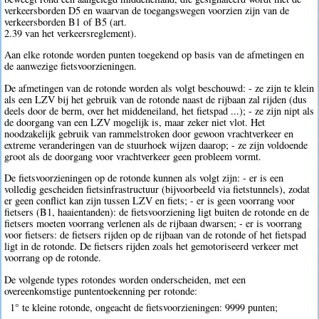
verkeersborden D5 en waarvan de toegangswegen voorzien zijn van de
verkeersborden B1 of B5 (art.
2.39 van het verkeersreglement).
Aan elke rotonde worden punten toegekend op basis van de afmetingen en
de aanwezige fietsvoorzieningen.
De afmetingen van de rotonde worden als volgt beschouwd: - ze zijn te klein
als een LZV bij het gebruik van de rotonde naast de rijbaan zal rijden (dus
deels door de berm, over het middeneiland, het fietspad ...); - ze zijn nipt als
de doorgang van een LZV mogelijk is, maar zeker niet vlot. Het
noodzakelijk gebruik van rammelstroken door gewoon vrachtverkeer en
extreme veranderingen van de stuurhoek wijzen daarop; - ze zijn voldoende
groot als de doorgang voor vrachtverkeer geen probleem vormt.
De fietsvoorzieningen op de rotonde kunnen als volgt zijn: - er is een
volledig gescheiden fietsinfrastructuur (bijvoorbeeld via fietstunnels), zodat
er geen conflict kan zijn tussen LZV en fiets; - er is geen voorrang voor
fietsers (B1, haaientanden): de fietsvoorziening ligt buiten de rotonde en de
fietsers moeten voorrang verlenen als de rijbaan dwarsen; - er is voorrang
voor fietsers: de fietsers rijden op de rijbaan van de rotonde of het fietspad
ligt in de rotonde. De fietsers rijden zoals het gemotoriseerd verkeer met
voorrang op de rotonde.
De volgende types rotondes worden onderscheiden, met een
overeenkomstige puntentoekenning per rotonde:
1° te kleine rotonde, ongeacht de fietsvoorzieningen: 9999 punten;