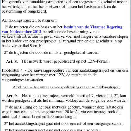
Het gebruik van aantakkingstrajecten is alleen toegestaan als schakel tussen
het vertrekpunt en het basisnetwerk of tussen het basisnetwerk en de
bestemming of omgekeerd.
Aantakkingstrajecten bestaan uit:
besluit van de Vlaamse Regering
1° de trajecten die op basis van het
van 20 december 2013
betreffende de bescherming van de
verkeersinfrastructuur in geval van vervoer met langere en zwaardere slepen
in het kader van een proefproject, al vergund zijn en die geschikt zijn op
basis van artikel 9 en 10;
2° de trajecten die door de minister goedgekeurd worden.
Art. 8.
Het netwerk wordt gepubliceerd op het LZV-Portaal.
Hoofdstuk 4. - De aanvraagprocedure van een aantakkingstraject en van een
vergunning voor het vervoer met LZV, de retributie en de
vergunningsvoorwaarden
Afdeling 1. - De aanvraag en de goedkeuring van een aantakkingstraject
Art. 9.
Het aantakkingstraject, vermeld in artikel 7, vierde lid, 2°, kan
worden goedgekeurd als het minimaal voldoet aan de volgende voorwaarden:
1° de aansluiting op het basisnetwerk gebeurt, wanneer deze laatste een
weg is met een snelheidsregime van 120 km/u, via een invoegstrook die
minimaal 3 meter breed en 250 meter lang is;
2° het aantakkingstraject gaat niet door een erf of een voetgangerszone;
3° het aantakkingstraject gaat niet door een vaste zone 30;