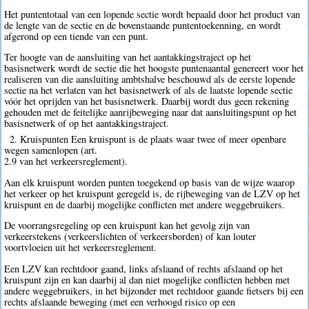
Het puntentotaal van een lopende sectie wordt bepaald door het product van
de lengte van de sectie en de bovenstaande puntentoekenning, en wordt
afgerond op een tiende van een punt.
Ter hoogte van de aansluiting van het aantakkingstraject op het
basisnetwerk wordt de sectie die het hoogste puntenaantal genereert voor het
realiseren van die aansluiting ambtshalve beschouwd als de eerste lopende
sectie na het verlaten van het basisnetwerk of als de laatste lopende sectie
vóór het oprijden van het basisnetwerk. Daarbij wordt dus geen rekening
gehouden met de feitelijke aanrijbeweging naar dat aansluitingspunt op het
basisnetwerk of op het aantakkingstraject.
2. Kruispunten Een kruispunt is de plaats waar twee of meer openbare
wegen samenlopen (art.
2.9 van het verkeersreglement).
Aan elk kruispunt worden punten toegekend op basis van de wijze waarop
het verkeer op het kruispunt geregeld is, de rijbeweging van de LZV op het
kruispunt en de daarbij mogelijke conflicten met andere weggebruikers.
De voorrangsregeling op een kruispunt kan het gevolg zijn van
verkeerstekens (verkeerslichten of verkeersborden) of kan louter
voortvloeien uit het verkeersreglement.
Een LZV kan rechtdoor gaand, links afslaand of rechts afslaand op het
kruispunt zijn en kan daarbij al dan niet mogelijke conflicten hebben met
andere weggebruikers, in het bijzonder met rechtdoor gaande fietsers bij een
rechts afslaande beweging (met een verhoogd risico op een