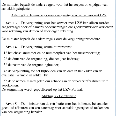
De minister bepaalt de nadere regels voor het herroepen of wijzigen van
aantakkingstrajecten.
Afdeling 2. - De aanvraag van een vergunning voor het vervoer met LZV
Art. 13.
De vergunning voor het vervoer met LZV kan alleen worden
aangevraagd door of namens ondernemingen die goederenvervoer verrichten
voor rekening van derden of voor eigen rekening.
De minister bepaalt de nadere regels over de vergunningsprocedure.
Art. 14.
De vergunning vermeldt minstens:
1° het chassisnummer en de nummerplaat van het tussenvoertuig;
2° de duur van de vergunning, die een jaar bedraagt;
3° de naam van de vergunninghouder;
4° de verplichting tot het bijhouden van de data in het kader van de
evaluatie, vermeld in artikel 18;
5° de te nemen maatregelen om schade aan de verkeersinfrastructuur te
voorkomen.
De vergunning wordt gepubliceerd op het LZV-Portaal.
Afdeling 3. - De retributie
Art. 15.
De minister kan de retributie voor het indienen, behandelen,
goed- of afkeuren van een aanvraag voor aantakkingstraject of toekennen
van een vergunning bepalen.