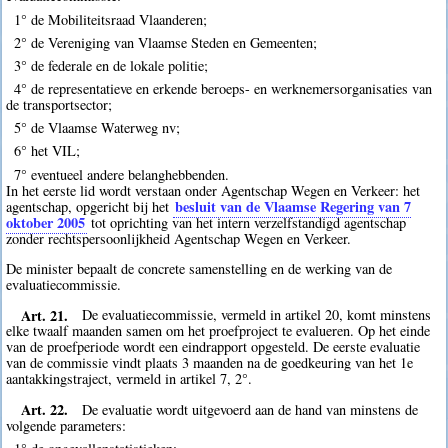
1° de Mobiliteitsraad Vlaanderen;
2° de Vereniging van Vlaamse Steden en Gemeenten;
3° de federale en de lokale politie;
4° de representatieve en erkende beroeps- en werknemersorganisaties van
de transportsector;
5° de Vlaamse Waterweg nv;
6° het VIL;
7° eventueel andere belanghebbenden.
In het eerste lid wordt verstaan onder Agentschap Wegen en Verkeer: het
besluit van de Vlaamse Regering van 7
agentschap, opgericht bij het
oktober 2005
tot oprichting van het intern verzelfstandigd agentschap
zonder rechtspersoonlijkheid Agentschap Wegen en Verkeer.
De minister bepaalt de concrete samenstelling en de werking van de
evaluatiecommissie.
Art. 21.
De evaluatiecommissie, vermeld in artikel 20, komt minstens
elke twaalf maanden samen om het proefproject te evalueren. Op het einde
van de proefperiode wordt een eindrapport opgesteld. De eerste evaluatie
van de commissie vindt plaats 3 maanden na de goedkeuring van het 1e
aantakkingstraject, vermeld in artikel 7, 2°.
Art. 22.
De evaluatie wordt uitgevoerd aan de hand van minstens de
volgende parameters: