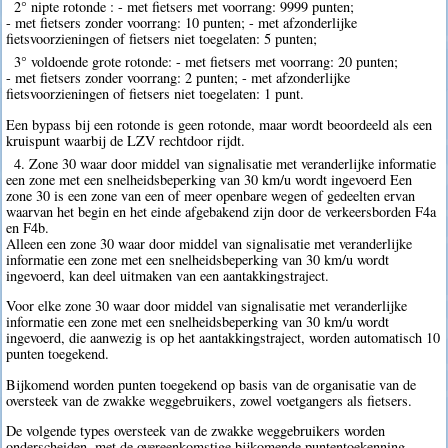
2° nipte rotonde : - met fietsers met voorrang: 9999 punten;
- met fietsers zonder voorrang: 10 punten; - met afzonderlijke
fietsvoorzieningen of fietsers niet toegelaten: 5 punten;
3° voldoende grote rotonde: - met fietsers met voorrang: 20 punten;
- met fietsers zonder voorrang: 2 punten; - met afzonderlijke
fietsvoorzieningen of fietsers niet toegelaten: 1 punt.
Een bypass bij een rotonde is geen rotonde, maar wordt beoordeeld als een
kruispunt waarbij de LZV rechtdoor rijdt.
4. Zone 30 waar door middel van signalisatie met veranderlijke informatie
een zone met een snelheidsbeperking van 30 km/u wordt ingevoerd Een
zone 30 is een zone van een of meer openbare wegen of gedeelten ervan
waarvan het begin en het einde afgebakend zijn door de verkeersborden F4a
en F4b.
Alleen een zone 30 waar door middel van signalisatie met veranderlijke
informatie een zone met een snelheidsbeperking van 30 km/u wordt
ingevoerd, kan deel uitmaken van een aantakkingstraject.
Voor elke zone 30 waar door middel van signalisatie met veranderlijke
informatie een zone met een snelheidsbeperking van 30 km/u wordt
ingevoerd, die aanwezig is op het aantakkingstraject, worden automatisch 10
punten toegekend.
Bijkomend worden punten toegekend op basis van de organisatie van de
oversteek van de zwakke weggebruikers, zowel voetgangers als fietsers.
De volgende types oversteek van de zwakke weggebruikers worden
onderscheiden, met de overeenkomstige bijkomende puntentoekenning,