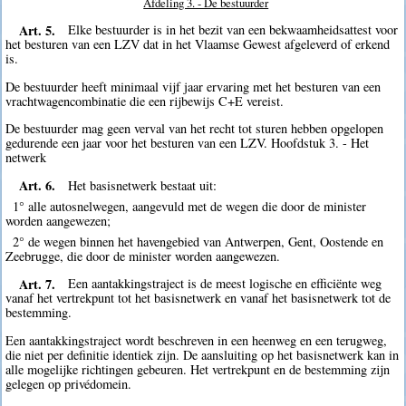
Afdeling 3. - De bestuurder
Art. 5.
Elke bestuurder is in het bezit van een bekwaamheidsattest voor
het besturen van een LZV dat in het Vlaamse Gewest afgeleverd of erkend
is.
De bestuurder heeft minimaal vijf jaar ervaring met het besturen van een
vrachtwagencombinatie die een rijbewijs C+E vereist.
De bestuurder mag geen verval van het recht tot sturen hebben opgelopen
gedurende een jaar voor het besturen van een LZV. Hoofdstuk 3. - Het
netwerk
Art. 6.
Het basisnetwerk bestaat uit:
1° alle autosnelwegen, aangevuld met de wegen die door de minister
worden aangewezen;
2° de wegen binnen het havengebied van Antwerpen, Gent, Oostende en
Zeebrugge, die door de minister worden aangewezen.
Art. 7.
Een aantakkingstraject is de meest logische en efficiënte weg
vanaf het vertrekpunt tot het basisnetwerk en vanaf het basisnetwerk tot de
bestemming.
Een aantakkingstraject wordt beschreven in een heenweg en een terugweg,
die niet per definitie identiek zijn. De aansluiting op het basisnetwerk kan in
alle mogelijke richtingen gebeuren. Het vertrekpunt en de bestemming zijn
gelegen op privédomein.