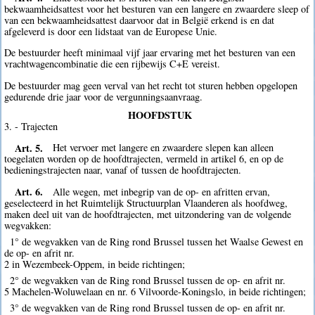
bekwaamheidsattest voor het besturen van een langere en zwaardere sleep of
van een bekwaamheidsattest daarvoor dat in België erkend is en dat
afgeleverd is door een lidstaat van de Europese Unie.
De bestuurder heeft minimaal vijf jaar ervaring met het besturen van een
vrachtwagencombinatie die een rijbewijs C+E vereist.
De bestuurder mag geen verval van het recht tot sturen hebben opgelopen
gedurende drie jaar voor de vergunningsaanvraag.
HOOFDSTUK
3. - Trajecten
Art. 5.
Het vervoer met langere en zwaardere slepen kan alleen
toegelaten worden op de hoofdtrajecten, vermeld in artikel 6, en op de
bedieningstrajecten naar, vanaf of tussen de hoofdtrajecten.
Art. 6.
Alle wegen, met inbegrip van de op- en afritten ervan,
geselecteerd in het Ruimtelijk Structuurplan Vlaanderen als hoofdweg,
maken deel uit van de hoofdtrajecten, met uitzondering van de volgende
wegvakken:
1° de wegvakken van de Ring rond Brussel tussen het Waalse Gewest en
de op- en afrit nr.
2 in Wezembeek-Oppem, in beide richtingen;
2° de wegvakken van de Ring rond Brussel tussen de op- en afrit nr.
5 Machelen-Woluwelaan en nr. 6 Vilvoorde-Koningslo, in beide richtingen;
3° de wegvakken van de Ring rond Brussel tussen de op- en afrit nr.