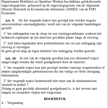
Departement Mobiliteit en Openbare Werken beschikbare gelokaliseerde
ongevalsgegevens, gebaseerd op de ongevalsgegevens van de Algemene
Directie Statistiek en Economische Informatie (ADSEI) van de FOD
Economie.
Art. 9.
Als het vergunde traject niet gevolgd kan worden wegens
onvoorzienbare omstandigheden, wordt een van de volgende handelingen
gesteld:
1° het ontkoppelen van de sleep tot een voertuigcombinatie conform het
technisch reglement op een daarvoor geschikte plaats langs de reisweg;
2° zich laten begeleiden door politiediensten om via een omlegging zijn
reisweg te vervolgen.
In geen geval mag op eigen initiatief een omlegging worden gezocht.
Art. 10.
In een van de volgende gevallen kan een alternatief traject
aangevraagd worden dat wordt goedgekeurd door de minister:
1° het vergunde traject kan niet gevolgd worden vanwege wegenwerken of
andere aangekondigde gebeurtenissen die een veilige en vlotte doorgang
belemmeren;
2° het vergunde traject beantwoordt niet meer aan de minimumeisen,
vermeld in artikel 7.
Zolang er geen geschikt alternatief goedgekeurd is, is het vervoer met
langere en zwaardere slepen niet toegestaan.
HOOFDSTUK
4. - Vergunning