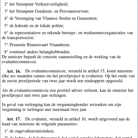
2° het Steunpunt Verkeersveiligheid;
3° het Steunpunt Goederen- en Personenvervoer;
4° de Vereniging van Vlaamse Steden en Gemeenten;
5° de federale en de lokale politie;
6° de representatieve en erkende beroeps- en werknemersorganisaties van
de transportsector;
7° Promotie Binnenvaart Vlaanderen;
8° eventueel andere belanghebbenden.
De minister bepaalt de concrete samenstelling en de werking van de
evaluatiecommissie.
Art. 16.
De evaluatiecommissie, vermeld in artikel 15, komt minstens
elke zes maanden samen om het proefproject te evalueren. Op het einde van
de eerste proefperiode van twee jaar wordt een eindrapport opgesteld.
Als de evaluatiecommissie een positief advies verleent, kan de minister het
proefproject met twee jaar verlengen.
In geval van verlenging kan de vergunninghouder verzoeken om zijn
vergunning te verlengen met maximaal twee jaar.
Art. 17.
De evaluatie, vermeld in artikel 16, wordt uitgevoerd aan de
hand van minstens de volgende parameters:
1° de ongevallenstatistieken;
2° de lading, de beladingsgraad, het aantal gereden kilometers, het aantal