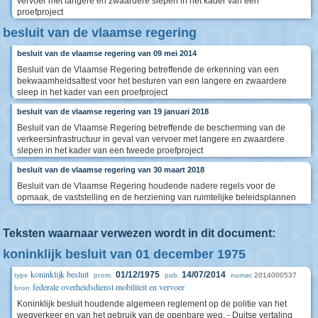
vervoer met langere en zwaardere slepen in het kader van een
proefproject
besluit van de vlaamse regering
besluit van de vlaamse regering van 09 mei 2014
Besluit van de Vlaamse Regering betreffende de erkenning van een
bekwaamheidsattest voor het besturen van een langere en zwaardere
sleep in het kader van een proefproject
besluit van de vlaamse regering van 19 januari 2018
Besluit van de Vlaamse Regering betreffende de bescherming van de
verkeersinfrastructuur in geval van vervoer met langere en zwaardere
slepen in het kader van een tweede proefproject
besluit van de vlaamse regering van 30 maart 2018
Besluit van de Vlaamse Regering houdende nadere regels voor de
opmaak, de vaststelling en de herziening van ruimtelijke beleidsplannen
Teksten waarnaar verwezen wordt in dit document:
koninklijk besluit van 01 december 1975
koninklijk besluit
01/12/1975
14/07/2014
2014000537
type
prom.
pub.
numac
federale overheidsdienst mobiliteit en vervoer
bron
Koninklijk besluit houdende algemeen reglement op de politie van het
wegverkeer en van het gebruik van de openbare weg. - Duitse vertaling