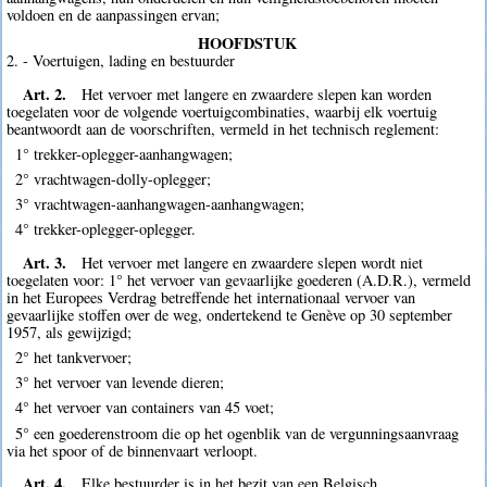
voldoen en de aanpassingen ervan;
HOOFDSTUK
2. - Voertuigen, lading en bestuurder
Art. 2.
Het vervoer met langere en zwaardere slepen kan worden
toegelaten voor de volgende voertuigcombinaties, waarbij elk voertuig
beantwoordt aan de voorschriften, vermeld in het technisch reglement:
1° trekker-oplegger-aanhangwagen;
2° vrachtwagen-dolly-oplegger;
3° vrachtwagen-aanhangwagen-aanhangwagen;
4° trekker-oplegger-oplegger.
Art. 3.
Het vervoer met langere en zwaardere slepen wordt niet
toegelaten voor: 1° het vervoer van gevaarlijke goederen (A.D.R.), vermeld
in het Europees Verdrag betreffende het internationaal vervoer van
gevaarlijke stoffen over de weg, ondertekend te Genève op 30 september
1957, als gewijzigd;
2° het tankvervoer;
3° het vervoer van levende dieren;
4° het vervoer van containers van 45 voet;
5° een goederenstroom die op het ogenblik van de vergunningsaanvraag
via het spoor of de binnenvaart verloopt.
Art. 4.
Elke bestuurder is in het bezit van een Belgisch