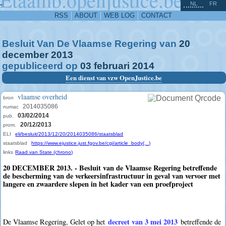
^
-
NL
FR
RSS
ABOUT
WEB LOG
CONTACT
Besluit Van De Vlaamse Regering van
20
december
2013
gepubliceerd op
03
februari
2014
Een dienst van vzw OpenJustice.be
vlaamse overheid
bron
2014035086
numac
03/02/2014
pub.
20/12/2013
prom.
ELI
eli/besluit/2013/12/20/2014035086/staatsblad
staatsblad
https://www.ejustice.just.fgov.be/cgi/article_body(...)
links
Raad van State (chrono)
20 DECEMBER 2013. - Besluit van de Vlaamse Regering betreffende
de bescherming van de verkeersinfrastructuur in geval van vervoer met
langere en zwaardere slepen in het kader van een proefproject
decreet van 3 mei 2013
De Vlaamse Regering, Gelet op het
betreffende de