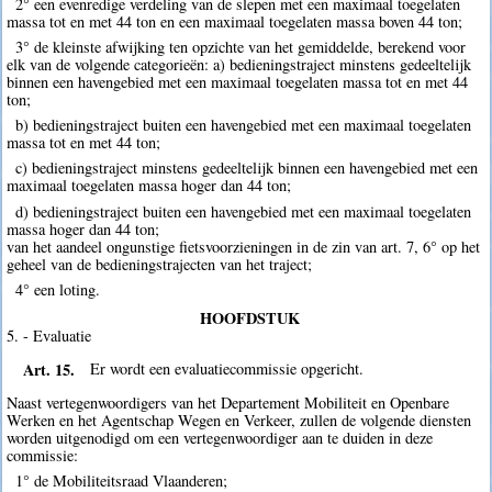
2° een evenredige verdeling van de slepen met een maximaal toegelaten
massa tot en met 44 ton en een maximaal toegelaten massa boven 44 ton;
3° de kleinste afwijking ten opzichte van het gemiddelde, berekend voor
elk van de volgende categorieën: a) bedieningstraject minstens gedeeltelijk
binnen een havengebied met een maximaal toegelaten massa tot en met 44
ton;
b) bedieningstraject buiten een havengebied met een maximaal toegelaten
massa tot en met 44 ton;
c) bedieningstraject minstens gedeeltelijk binnen een havengebied met een
maximaal toegelaten massa hoger dan 44 ton;
d) bedieningstraject buiten een havengebied met een maximaal toegelaten
massa hoger dan 44 ton;
van het aandeel ongunstige fietsvoorzieningen in de zin van art. 7, 6° op het
geheel van de bedieningstrajecten van het traject;
4° een loting.
HOOFDSTUK
5. - Evaluatie
Art. 15.
Er wordt een evaluatiecommissie opgericht.
Naast vertegenwoordigers van het Departement Mobiliteit en Openbare
Werken en het Agentschap Wegen en Verkeer, zullen de volgende diensten
worden uitgenodigd om een vertegenwoordiger aan te duiden in deze
commissie:
1° de Mobiliteitsraad Vlaanderen;