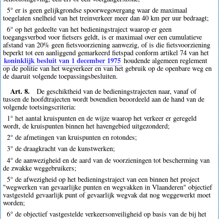
5° er is geen gelijkgrondse spoorwegovergang waar de maximaal
toegelaten snelheid van het treinverkeer meer dan 40 km per uur bedraagt;
6° op het gedeelte van het bedieningstraject waarop er geen
toegangsverbod voor fietsers geldt, is er maximaal over een cumulatieve
afstand van 20% geen fietsvoorziening aanwezig, of is die fietsvoorziening
beperkt tot een aanliggend gemarkeerd fietspad conform artikel 74 van het
koninklijk besluit van 1 december 1975
houdende algemeen reglement
op de politie van het wegverkeer en van het gebruik op de openbare weg en
de daaruit volgende toepassingsbesluiten.
Art. 8.
De geschiktheid van de bedieningstrajecten naar, vanaf of
tussen de hoofdtrajecten wordt bovendien beoordeeld aan de hand van de
volgende toetsingscriteria:
1° het aantal kruispunten en de wijze waarop het verkeer er geregeld
wordt, de kruispunten binnen het havengebied uitgezonderd;
2° de afmetingen van kruispunten en rotondes;
3° de draagkracht van de kunstwerken;
4° de aanwezigheid en de aard van de voorzieningen tot bescherming van
de zwakke weggebruikers;
5° de afwezigheid op het bedieningstraject van een binnen het project
"wegwerken van gevaarlijke punten en wegvakken in Vlaanderen" objectief
vastgesteld gevaarlijk punt of gevaarlijk wegvak dat nog weggewerkt moet
worden;
6° de objectief vastgestelde verkeersonveiligheid op basis van de bij het