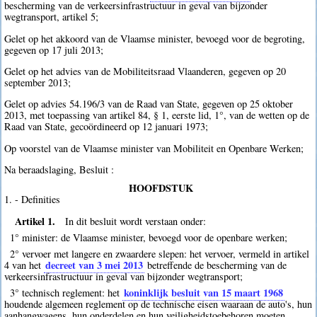
bescherming van de verkeersinfrastructuur in geval van bijzonder
wegtransport, artikel 5;
Gelet op het akkoord van de Vlaamse minister, bevoegd voor de begroting,
gegeven op 17 juli 2013;
Gelet op het advies van de Mobiliteitsraad Vlaanderen, gegeven op 20
september 2013;
Gelet op advies 54.196/3 van de Raad van State, gegeven op 25 oktober
2013, met toepassing van artikel 84, § 1, eerste lid, 1°, van de wetten op de
Raad van State, gecoördineerd op 12 januari 1973;
Op voorstel van de Vlaamse minister van Mobiliteit en Openbare Werken;
Na beraadslaging, Besluit :
HOOFDSTUK
1. - Definities
Artikel 1.
In dit besluit wordt verstaan onder:
1° minister: de Vlaamse minister, bevoegd voor de openbare werken;
2° vervoer met langere en zwaardere slepen: het vervoer, vermeld in artikel
decreet van 3 mei 2013
4 van het
betreffende de bescherming van de
verkeersinfrastructuur in geval van bijzonder wegtransport;
koninklijk besluit van 15 maart 1968
3° technisch reglement: het
houdende algemeen reglement op de technische eisen waaraan de auto's, hun
aanhangwagens, hun onderdelen en hun veiligheidstoebehoren moeten