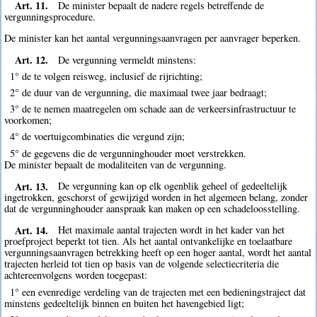
Art. 11.
De minister bepaalt de nadere regels betreffende de
vergunningsprocedure.
De minister kan het aantal vergunningsaanvragen per aanvrager beperken.
Art. 12.
De vergunning vermeldt minstens:
1° de te volgen reisweg, inclusief de rijrichting;
2° de duur van de vergunning, die maximaal twee jaar bedraagt;
3° de te nemen maatregelen om schade aan de verkeersinfrastructuur te
voorkomen;
4° de voertuigcombinaties die vergund zijn;
5° de gegevens die de vergunninghouder moet verstrekken.
De minister bepaalt de modaliteiten van de vergunning.
Art. 13.
De vergunning kan op elk ogenblik geheel of gedeeltelijk
ingetrokken, geschorst of gewijzigd worden in het algemeen belang, zonder
dat de vergunninghouder aanspraak kan maken op een schadeloosstelling.
Art. 14.
Het maximale aantal trajecten wordt in het kader van het
proefproject beperkt tot tien. Als het aantal ontvankelijke en toelaatbare
vergunningsaanvragen betrekking heeft op een hoger aantal, wordt het aantal
trajecten herleid tot tien op basis van de volgende selectiecriteria die
achtereenvolgens worden toegepast:
1° een evenredige verdeling van de trajecten met een bedieningstraject dat
minstens gedeeltelijk binnen en buiten het havengebied ligt;