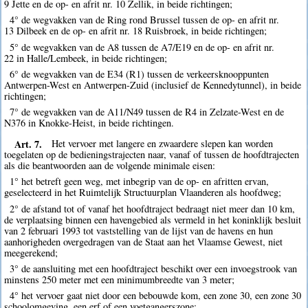
9 Jette en de op- en afrit nr. 10 Zellik, in beide richtingen;
4° de wegvakken van de Ring rond Brussel tussen de op- en afrit nr.
13 Dilbeek en de op- en afrit nr. 18 Ruisbroek, in beide richtingen;
5° de wegvakken van de A8 tussen de A7/E19 en de op- en afrit nr.
22 in Halle/Lembeek, in beide richtingen;
6° de wegvakken van de E34 (R1) tussen de verkeersknooppunten
Antwerpen-West en Antwerpen-Zuid (inclusief de Kennedytunnel), in beide
richtingen;
7° de wegvakken van de A11/N49 tussen de R4 in Zelzate-West en de
N376 in Knokke-Heist, in beide richtingen.
Art. 7.
Het vervoer met langere en zwaardere slepen kan worden
toegelaten op de bedieningstrajecten naar, vanaf of tussen de hoofdtrajecten
als die beantwoorden aan de volgende minimale eisen:
1° het betreft geen weg, met inbegrip van de op- en afritten ervan,
geselecteerd in het Ruimtelijk Structuurplan Vlaanderen als hoofdweg;
2° de afstand tot of vanaf het hoofdtraject bedraagt niet meer dan 10 km,
de verplaatsing binnen een havengebied als vermeld in het koninklijk besluit
van 2 februari 1993 tot vaststelling van de lijst van de havens en hun
aanhorigheden overgedragen van de Staat aan het Vlaamse Gewest, niet
meegerekend;
3° de aansluiting met een hoofdtraject beschikt over een invoegstrook van
minstens 250 meter met een minimumbreedte van 3 meter;
4° het vervoer gaat niet door een bebouwde kom, een zone 30, een zone 30
schoolomgeving, een erf of een voetgangerszone;