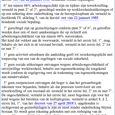
6° ten minste 66% arbeidsongeschikt zijn en tijdens zijn tewerkstelling,
vermeld in punt 2° of 3°, gerechtigd worden op werkloosheidsuitkeringen of
op een uitkering door onderbreking van de beroepsloopbaan als vermeld in
wet van 22 januari 1985
hoofdstuk IV, afdeling 5, van de herstel
houdende sociale bepaling;
7° gerechtigd zijn op gezinsbijslagen conform punt 5° of 6°, en getroffen
worden door een of meer aandoeningen die op zichzelf een
arbeidsongeschiktheid van ten minste 66% veroorzaken.
Het kind dat voldoet aan de voorwaarde, vermeld in het eerste lid, 1°, mag,
behalve als het zich in de toestand bevindt, vermeld in het eerste lid, 2° tot
en met 7° :
1° geen activiteit uitoefenen die aanleiding geeft tot verzekeringsplicht met
toepassing van een van de regelingen van sociale zekerheid;
2° geen sociale uitkeringen ontvangen wegens arbeidsongeschiktheid of
onvrijwillige werkloosheid, behalve een tegemoetkoming die toegekend
wordt conform de regelgeving over de toekenning van tegemoetkomingen
aan mindervaliden;
3° geen rustpensioen ontvangen dat hoger is dan het gewaarborgde
inkomen voor bejaarden, behalve als dat pensioen voortvloeit uit een
tewerkstelling of een toestand als vermeld in het eerste lid, 2° tot en met 7°.
De ongeschiktheid, vermeld in het eerste lid, moet begonnen zijn voor het
kind wegens het bereiken van de leeftijdsgrens, vermeld in artikel 8, § 2,
decreet van 27 april 2018
eerste lid, 1°, van het
3
, opgehouden is
rechtgevend op gezinsbijslagen te zijn en moet zonder onderbreking blijven
bestaan. Er wordt geen rekening gehouden met een verhoging van de