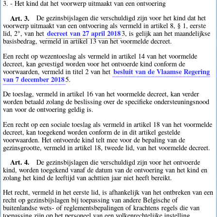
3. - Het kind dat het voorwerp uitmaakt van een ontvoering
Art. 3.
De gezinsbijslagen die verschuldigd zijn voor het kind dat het
voorwerp uitmaakt van een ontvoering als vermeld in artikel 8, § 1, eerste
decreet van 27 april 2018
lid, 2°, van het
3
, is gelijk aan het maandelijkse
basisbedrag, vermeld in artikel 13 van het voormelde decreet.
Een recht op wezentoeslag als vermeld in artikel 14 van het voormelde
decreet, kan gevestigd worden voor het ontvoerde kind conform de
besluit van de Vlaamse Regering
voorwaarden, vermeld in titel 2 van het
van 7 december 2018
5
.
De toeslag, vermeld in artikel 16 van het voormelde decreet, kan verder
worden betaald zolang de beslissing over de specifieke ondersteuningsnood
van voor de ontvoering geldig is.
Een recht op een sociale toeslag als vermeld in artikel 18 van het voormelde
decreet, kan toegekend worden conform de in dit artikel gestelde
voorwaarden. Het ontvoerde kind telt mee voor de bepaling van de
gezinsgrootte, vermeld in artikel 18, tweede lid, van het voormelde decreet.
Art. 4.
De gezinsbijslagen die verschuldigd zijn voor het ontvoerde
kind, worden toegekend vanaf de datum van de ontvoering van het kind en
zolang het kind de leeftijd van achttien jaar niet heeft bereikt.
Het recht, vermeld in het eerste lid, is afhankelijk van het ontbreken van een
recht op gezinsbijslagen bij toepassing van andere Belgische of
buitenlandse wets- of reglementsbepalingen of krachtens regels die van
toepassing zijn op het personeel van een volkenrechtelijke instelling.