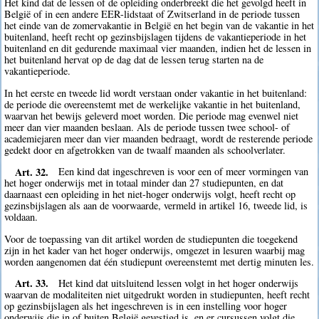
Het kind dat de lessen of de opleiding onderbreekt die het gevolgd heeft in
België of in een andere EER-lidstaat of Zwitserland in de periode tussen
het einde van de zomervakantie in België en het begin van de vakantie in het
buitenland, heeft recht op gezinsbijslagen tijdens de vakantieperiode in het
buitenland en dit gedurende maximaal vier maanden, indien het de lessen in
het buitenland hervat op de dag dat de lessen terug starten na de
vakantieperiode.
In het eerste en tweede lid wordt verstaan onder vakantie in het buitenland:
de periode die overeenstemt met de werkelijke vakantie in het buitenland,
waarvan het bewijs geleverd moet worden. Die periode mag evenwel niet
meer dan vier maanden beslaan. Als de periode tussen twee school- of
academiejaren meer dan vier maanden bedraagt, wordt de resterende periode
gedekt door en afgetrokken van de twaalf maanden als schoolverlater.
Art. 32.
Een kind dat ingeschreven is voor een of meer vormingen van
het hoger onderwijs met in totaal minder dan 27 studiepunten, en dat
daarnaast een opleiding in het niet-hoger onderwijs volgt, heeft recht op
gezinsbijslagen als aan de voorwaarde, vermeld in artikel 16, tweede lid, is
voldaan.
Voor de toepassing van dit artikel worden de studiepunten die toegekend
zijn in het kader van het hoger onderwijs, omgezet in lesuren waarbij mag
worden aangenomen dat één studiepunt overeenstemt met dertig minuten les.
Art. 33.
Het kind dat uitsluitend lessen volgt in het hoger onderwijs
waarvan de modaliteiten niet uitgedrukt worden in studiepunten, heeft recht
op gezinsbijslagen als het ingeschreven is in een instelling voor hoger
onderwijs die in of buiten België gevestigd is, en er cursussen volgt die