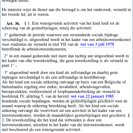
bevoegde dienst.
De minister wijst de dienst aan die bevoegd is om het onderzoek, vermeld in
het tweede lid, uit te voeren.
Art. 36.
§ 1. Een winstgevende activiteit van het kind leidt tot de
schorsing van de gezinsbijslagen, tenzij die activiteit:
1° gedurende de periode waarvoor een verminderde sociale bijdrage
verschuldigd is, uitgeoefend wordt in het kader van een arbeidsovereenkomst
wet van 3 juli 1978
voor studenten als vermeld in titel VII van de
betreffende de arbeidsovereenkomsten;
2° in een maand gedurende niet meer dan tachtig uur uitgeoefend wordt in
het kader van elke tewerkstelling, die geen tewerkstelling is als vermeld in
punt 1° ;
3° uitgeoefend wordt door een kind als zelfstandige en daarbij geen
bijdragen verschuldigd is als een zelfstandige in hoofdberoep.
Als het kind een sociale uitkering ontvangt op basis van een Belgische of
buitenlandse regeling over ziekte, invaliditeit, arbeidsongevallen,
beroepsziekten, werkloosheid of loopbaanonderbreking als vermeld in
wet van 22 januari 1985
hoofdstuk IV, afdeling 5, van de herstel
houdende sociale bepalingen, worden de gezinsbijslagen geschorst voor de
maand waarop de uitkering betrekking heeft. Als het kind een sociale
uitkering ontvangt die voortvloeit uit een activiteit in het kader van een
leerovereenkomst, worden de maandelijkse gezinsbijslagen niet geschorst. §
2. De tewerkstelling die het kind dat verbonden is door een
leerovereenkomst, uitoefent in het kader van die leerovereenkomst, wordt
niet beschouwd als een winstgevende activiteit.