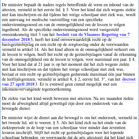
De minister bepaalt de nadere regels betreffende de vorm en inhoud van de
attesten, vermeld in het eerste lid. § 3. Voor het kind dat zich wegens ziekte
niet kan inschrijven en dat tijdens het vorige schooljaar niet ziek was, wordt
een aanvraag tot medische vaststelling van een specifieke
ondersteuningsnood en van de onmogelijkheid om de lessen te volgen
ingediend. Als de specifieke ondersteuningsnood werd vastgesteld
besluit van de Vlaamse Regering van 7
overeenkomstig titel 3 van het
december 2018
5
, heeft het kind onvoorwaardelijk recht op de
basisgezinsbijslag en een recht op de zorgtoeslag onder de voorwaarden
vermeld in artikel 14. Als het kind alleen in de onmogelijkheid verkeert om
de lessen te volgen, heeft het recht op de gezinsbijslagen vanaf de erkenning
van de onmogelijkheid om de lessen te volgen, voor maximaal een jaar. § 4.
Voor het kind dat al 21 jaar is op het moment dat het zich wegens ziekte
niet kan inschrijven en dat tijdens het vorige schooljaar niet ziek was,
bestaat er een recht op gezinsbijslagen gedurende maximaal één jaar binnen
decreet
de leeftijdsgrenzen, vermeld in artikel 8, § 2, eerste lid, 3°, van het
van 27 april 2018
3
. Er is evenwel geen cumul mogelijk met een
inkomensvervangende tegemoetkoming.
De ziekte van het kind wordt bewezen met attesten. Na zes maanden ziekte
moet de afwezigheid altijd gewettigd zijn door een onderzoek van de
bevoegde dienst.
De minister wijst de dienst aan die bevoegd is om het onderzoek, vermeld in
het tweede lid, uit te voeren. § 5. Als het kind zich na het einde van de
ziekteperiode in de loop van een schooljaar voor minder dan zeventien
lesuren inschrijft, blijft het recht op gezinsbijslagen voor het lopende
schooljaar behouden, op voorwaarde dat de arts attesteert dat het kind zich