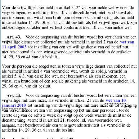
Voor de vrijwilliger, vermeld in artikel 3, 2° van voormelde wet worden de
vergoedingen, vermeld in artikel 10 van diezelfde wet, niet beschouwd als
een inkomen, een winst, een brutoloon of een sociale uitkering als vermeld
in de artikelen 14, 29, 36 en 41 van dit besluit, als het vrijwilligerswerk zijn
onbezoldigde karakter niet verliest conform artikel 10 van voormelde wet.
Art. 43.
Voor de toepassing van dit besluit wordt het verrichten van een
wet van
vrijwillige dienst van collectief nut als vermeld in artikel 2 van de
11 april 2003
tot instelling van een vrijwillige dienst van collectief nut,
niet beschouwd als een winstgevende activiteit als vermeld in de artikelen
14, 29, 36 en 41 van dit besluit.
Voor de persoon die toegelaten is tot een vrijwillige dienst van collectief nut
als vermeld in artikel 4 van voormelde wet, wordt de soldij, vermeld in
artikel 5, § 3, van diezelfde wet, niet beschouwd als een inkomen, een
winst, een brutoloon of een sociale uitkering als vermeld in de artikelen 14,
29, 36 en 41 van dit besluit.
Art. 44.
Voor de toepassing van dit besluit wordt het verrichten van een
wet van 10
vrijwillige militaire inzet, als vermeld in artikel 21 van de
januari 2010
tot instelling van de vrijwillige militaire inzet en tot wijziging
van verschillende wetten van toepassing op het militair personeel, tot de
eerste dag van de achtste week die volgt op de week waarin de militair de
dienstneming, vermeld in artikel 21, tweede lid, van voormelde wet,
aangaat, niet beschouwd als een winstgevende activiteit als vermeld in de
artikelen 14, 29, 36 en 41 van dit besluit.