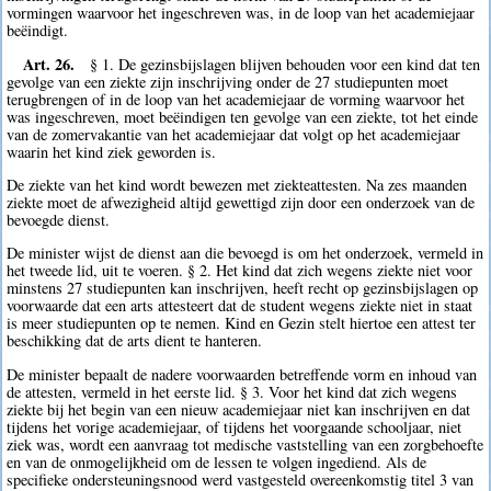
vormingen waarvoor het ingeschreven was, in de loop van het academiejaar
beëindigt.
Art. 26.
§ 1. De gezinsbijslagen blijven behouden voor een kind dat ten
gevolge van een ziekte zijn inschrijving onder de 27 studiepunten moet
terugbrengen of in de loop van het academiejaar de vorming waarvoor het
was ingeschreven, moet beëindigen ten gevolge van een ziekte, tot het einde
van de zomervakantie van het academiejaar dat volgt op het academiejaar
waarin het kind ziek geworden is.
De ziekte van het kind wordt bewezen met ziekteattesten. Na zes maanden
ziekte moet de afwezigheid altijd gewettigd zijn door een onderzoek van de
bevoegde dienst.
De minister wijst de dienst aan die bevoegd is om het onderzoek, vermeld in
het tweede lid, uit te voeren. § 2. Het kind dat zich wegens ziekte niet voor
minstens 27 studiepunten kan inschrijven, heeft recht op gezinsbijslagen op
voorwaarde dat een arts attesteert dat de student wegens ziekte niet in staat
is meer studiepunten op te nemen. Kind en Gezin stelt hiertoe een attest ter
beschikking dat de arts dient te hanteren.
De minister bepaalt de nadere voorwaarden betreffende vorm en inhoud van
de attesten, vermeld in het eerste lid. § 3. Voor het kind dat zich wegens
ziekte bij het begin van een nieuw academiejaar niet kan inschrijven en dat
tijdens het vorige academiejaar, of tijdens het voorgaande schooljaar, niet
ziek was, wordt een aanvraag tot medische vaststelling van een zorgbehoefte
en van de onmogelijkheid om de lessen te volgen ingediend. Als de
specifieke ondersteuningsnood werd vastgesteld overeenkomstig titel 3 van