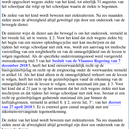
wordt opgeschort wegens ziekte van het kind, tot uiterlijk 31 augustus van
het schooljaar dat volgt op het schooljaar waarin de ziekte is begonnen.
De ziekte van het kind wordt bewezen met ziekteattesten. Na zes maanden
ziekte moet de afwezigheid altijd gewettigd zijn door een onderzoek van de
bevoegde dienst.
De minister wijst de dienst aan die bevoegd is om het onderzoek, vermeld in
het tweede lid, uit te voeren. § 2. Voor het kind dat zich wegens ziekte bij
het begin van een nieuwe opleidingscyclus niet kan inschrijven en dat
tijdens het vorige schooljaar niet ziek was, wordt een aanvraag tot medische
vaststelling van een zorgbehoefte en van de onmogelijkheid om de lessen te
volgen ingediend. Als de specifieke ondersteuningsnood werd vastgesteld
besluit van de Vlaamse Regering van 7
overeenkomstig titel 3 van het
december 2018
5
, heeft het kind onvoorwaardelijk recht op de
basisgezinsbijslag en recht op de zorgtoeslag onder de voorwaarden vermeld
in artikel 14. Als het kind alleen in de onmogelijkheid verkeert om de lessen
te volgen, heeft het recht op de gezinsbijslagen vanaf de erkenning van de
onmogelijkheid om de lessen te volgen, voor maximaal één jaar. § 3. Voor
het kind dat al 21 jaar is op het moment dat het zich wegens ziekte niet kan
inschrijven en dat tijdens het vorige schooljaar niet ziek was, bestaat er een
recht op gezinsbijslagen gedurende maximaal één jaar binnen de
decreet
leeftijdsgrenzen, vermeld in artikel 8, § 2, eerste lid, 3°, van het
van 27 april 2018
3
. Er is evenwel geen cumul mogelijk met een
inkomensvervangende tegemoetkoming.
De ziekte van het kind wordt bewezen met ziekteattesten. Na zes maanden
ziekte moet de afwezigheid altijd gewettigd zijn door een onderzoek van de