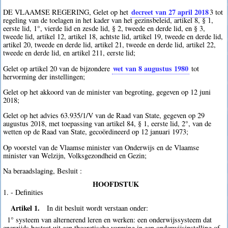
decreet van 27 april 2018
DE VLAAMSE REGERING, Gelet op het
3
tot
regeling van de toelagen in het kader van het gezinsbeleid, artikel 8, § 1,
eerste lid, 1°, vierde lid en zesde lid, § 2, tweede en derde lid, en § 3,
tweede lid, artikel 12, artikel 18, achtste lid, artikel 19, tweede en derde lid,
artikel 20, tweede en derde lid, artikel 21, tweede en derde lid, artikel 22,
tweede en derde lid, en artikel 211, eerste lid;
wet van 8 augustus 1980
Gelet op artikel 20 van de bijzondere
tot
hervorming der instellingen;
Gelet op het akkoord van de minister van begroting, gegeven op 12 juni
2018;
Gelet op het advies 63.935/1/V van de Raad van State, gegeven op 29
augustus 2018, met toepassing van artikel 84, § 1, eerste lid, 2°, van de
wetten op de Raad van State, gecoördineerd op 12 januari 1973;
Op voorstel van de Vlaamse minister van Onderwijs en de Vlaamse
minister van Welzijn, Volksgezondheid en Gezin;
Na beraadslaging, Besluit :
HOOFDSTUK
1. - Definities
Artikel 1.
In dit besluit wordt verstaan onder:
1° systeem van alternerend leren en werken: een onderwijssysteem dat
enerzijds bestaat uit een theoretische vorming in een onderwijsinstelling of