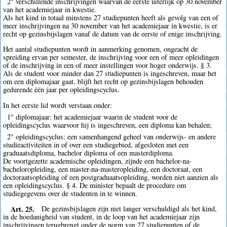
2° verschillende inschrijvingen waarvan de eerste uiterlijk op 30 november
van het academiejaar in kwestie.
Als het kind in totaal minstens 27 studiepunten heeft als gevolg van een of
meer inschrijvingen na 30 november van het academiejaar in kwestie, is er
recht op gezinsbijslagen vanaf de datum van de eerste of enige inschrijving.
Het aantal studiepunten wordt in aanmerking genomen, ongeacht de
spreiding ervan per semester, de inschrijving voor een of meer opleidingen
of de inschrijving in een of meer instellingen voor hoger onderwijs. § 3.
Als de student voor minder dan 27 studiepunten is ingeschreven, maar het
om een diplomajaar gaat, blijft het recht op gezinsbijslagen behouden
gedurende één jaar per opleidingscyclus.
In het eerste lid wordt verstaan onder:
1° diplomajaar: het academiejaar waarin de student voor de
opleidingscyclus waarvoor hij is ingeschreven, een diploma kan behalen;
2° opleidingscyclus: een samenhangend geheel van onderwijs- en andere
studieactiviteiten in of over een studiegebied, afgesloten met een
graduaatsdiploma, bachelor diploma of een masterdiploma.
De voortgezette academische opleidingen, zijnde een bachelor-na-
bacheloropleiding, een master-na-masteropleiding, een doctoraat, een
doctoraatsopleiding of een postgraduaatsopleiding, worden niet aanzien als
een opleidingscyclus. § 4. De minister bepaalt de procedure om
studiegegevens over de studenten in te winnen.
Art. 25.
De gezinsbijslagen zijn niet langer verschuldigd als het kind,
in de hoedanigheid van student, in de loop van het academiejaar zijn
inschrijvingen terugbrengt onder de norm van 27 studiepunten of de