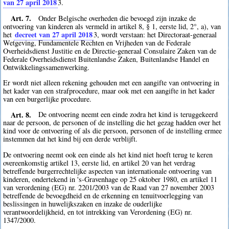
van 27 april 2018
3
.
Art. 7.
Onder Belgische overheden die bevoegd zijn inzake de
ontvoering van kinderen als vermeld in artikel 8, § 1, eerste lid, 2°, a), van
decreet van 27 april 2018
het
3
, wordt verstaan: het Directoraat-generaal
Wetgeving, Fundamentele Rechten en Vrijheden van de Federale
Overheidsdienst Justitie en de Directie-generaal Consulaire Zaken van de
Federale Overheidsdienst Buitenlandse Zaken, Buitenlandse Handel en
Ontwikkelingssamenwerking.
Er wordt niet alleen rekening gehouden met een aangifte van ontvoering in
het kader van een strafprocedure, maar ook met een aangifte in het kader
van een burgerlijke procedure.
Art. 8.
De ontvoering neemt een einde zodra het kind is teruggekeerd
naar de persoon, de personen of de instelling die het gezag hadden over het
kind voor de ontvoering of als die persoon, personen of de instelling ermee
instemmen dat het kind bij een derde verblijft.
De ontvoering neemt ook een einde als het kind niet hoeft terug te keren
overeenkomstig artikel 13, eerste lid, en artikel 20 van het verdrag
betreffende burgerrechtelijke aspecten van internationale ontvoering van
kinderen, ondertekend in 's-Gravenhage op 25 oktober 1980, en artikel 11
van verordening (EG) nr. 2201/2003 van de Raad van 27 november 2003
betreffende de bevoegdheid en de erkenning en tenuitvoerlegging van
beslissingen in huwelijkszaken en inzake de ouderlijke
verantwoordelijkheid, en tot intrekking van Verordening (EG) nr.
1347/2000.