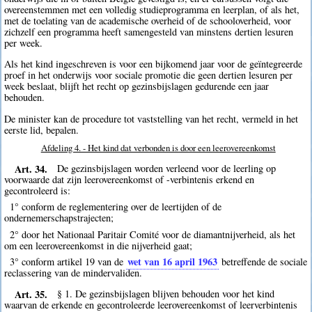
overeenstemmen met een volledig studieprogramma en leerplan, of als het,
met de toelating van de academische overheid of de schooloverheid, voor
zichzelf een programma heeft samengesteld van minstens dertien lesuren
per week.
Als het kind ingeschreven is voor een bijkomend jaar voor de geïntegreerde
proef in het onderwijs voor sociale promotie die geen dertien lesuren per
week beslaat, blijft het recht op gezinsbijslagen gedurende een jaar
behouden.
De minister kan de procedure tot vaststelling van het recht, vermeld in het
eerste lid, bepalen.
Afdeling 4. - Het kind dat verbonden is door een leerovereenkomst
Art. 34.
De gezinsbijslagen worden verleend voor de leerling op
voorwaarde dat zijn leerovereenkomst of -verbintenis erkend en
gecontroleerd is:
1° conform de reglementering over de leertijden of de
ondernemerschapstrajecten;
2° door het Nationaal Paritair Comité voor de diamantnijverheid, als het
om een leerovereenkomst in die nijverheid gaat;
wet van 16 april 1963
3° conform artikel 19 van de
betreffende de sociale
reclassering van de mindervaliden.
Art. 35.
§ 1. De gezinsbijslagen blijven behouden voor het kind
waarvan de erkende en gecontroleerde leerovereenkomst of leerverbintenis