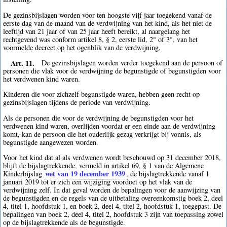
De gezinsbijslagen worden voor ten hoogste vijf jaar toegekend vanaf de
eerste dag van de maand van de verdwijning van het kind, als het niet de
leeftijd van 21 jaar of van 25 jaar heeft bereikt, al naargelang het
rechtgevend was conform artikel 8, § 2, eerste lid, 2° of 3°, van het
voormelde decreet op het ogenblik van de verdwijning.
Art. 11.
De gezinsbijslagen worden verder toegekend aan de persoon of
personen die vlak voor de verdwijning de begunstigde of begunstigden voor
het verdwenen kind waren.
Kinderen die voor zichzelf begunstigde waren, hebben geen recht op
gezinsbijslagen tijdens de periode van verdwijning.
Als de personen die voor de verdwijning de begunstigden voor het
verdwenen kind waren, overlijden voordat er een einde aan de verdwijning
komt, kan de persoon die het ouderlijk gezag verkrijgt bij vonnis, als
begunstigde aangewezen worden.
Voor het kind dat al als verdwenen wordt beschouwd op 31 december 2018,
blijft de bijslagtrekkende, vermeld in artikel 69, § 1 van de Algemene
wet van 19 december 1939
Kinderbijslag
, de bijslagtrekkende vanaf 1
januari 2019 tot er zich een wijziging voordoet op het vlak van de
verdwijning zelf. In dat geval worden de bepalingen voor de aanwijzing van
de begunstigden en de regels van de uitbetaling overeenkomstig boek 2, deel
4, titel 1, hoofdstuk 1, en boek 2, deel 4, titel 2, hoofdstuk 1, toegepast. De
bepalingen van boek 2, deel 4, titel 2, hoofdstuk 3 zijn van toepassing zowel
op de bijslagtrekkende als de begunstigde.