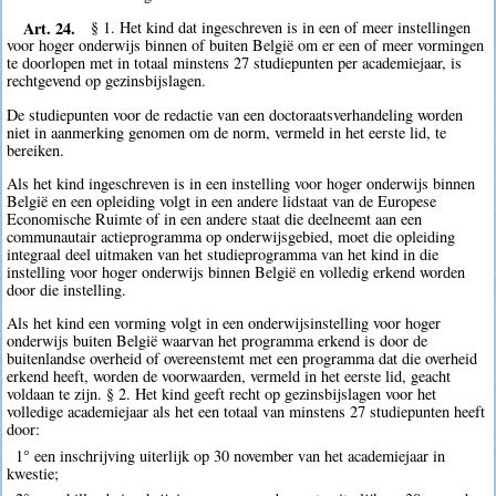
Art. 24.
§ 1. Het kind dat ingeschreven is in een of meer instellingen
voor hoger onderwijs binnen of buiten België om er een of meer vormingen
te doorlopen met in totaal minstens 27 studiepunten per academiejaar, is
rechtgevend op gezinsbijslagen.
De studiepunten voor de redactie van een doctoraatsverhandeling worden
niet in aanmerking genomen om de norm, vermeld in het eerste lid, te
bereiken.
Als het kind ingeschreven is in een instelling voor hoger onderwijs binnen
België en een opleiding volgt in een andere lidstaat van de Europese
Economische Ruimte of in een andere staat die deelneemt aan een
communautair actieprogramma op onderwijsgebied, moet die opleiding
integraal deel uitmaken van het studieprogramma van het kind in die
instelling voor hoger onderwijs binnen België en volledig erkend worden
door die instelling.
Als het kind een vorming volgt in een onderwijsinstelling voor hoger
onderwijs buiten België waarvan het programma erkend is door de
buitenlandse overheid of overeenstemt met een programma dat die overheid
erkend heeft, worden de voorwaarden, vermeld in het eerste lid, geacht
voldaan te zijn. § 2. Het kind geeft recht op gezinsbijslagen voor het
volledige academiejaar als het een totaal van minstens 27 studiepunten heeft
door:
1° een inschrijving uiterlijk op 30 november van het academiejaar in
kwestie;