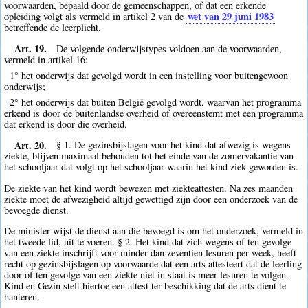
voorwaarden, bepaald door de gemeenschappen, of dat een erkende
wet van 29 juni 1983
opleiding volgt als vermeld in artikel 2 van de
betreffende de leerplicht.
Art. 19.
De volgende onderwijstypes voldoen aan de voorwaarden,
vermeld in artikel 16:
1° het onderwijs dat gevolgd wordt in een instelling voor buitengewoon
onderwijs;
2° het onderwijs dat buiten België gevolgd wordt, waarvan het programma
erkend is door de buitenlandse overheid of overeenstemt met een programma
dat erkend is door die overheid.
Art. 20.
§ 1. De gezinsbijslagen voor het kind dat afwezig is wegens
ziekte, blijven maximaal behouden tot het einde van de zomervakantie van
het schooljaar dat volgt op het schooljaar waarin het kind ziek geworden is.
De ziekte van het kind wordt bewezen met ziekteattesten. Na zes maanden
ziekte moet de afwezigheid altijd gewettigd zijn door een onderzoek van de
bevoegde dienst.
De minister wijst de dienst aan die bevoegd is om het onderzoek, vermeld in
het tweede lid, uit te voeren. § 2. Het kind dat zich wegens of ten gevolge
van een ziekte inschrijft voor minder dan zeventien lesuren per week, heeft
recht op gezinsbijslagen op voorwaarde dat een arts attesteert dat de leerling
door of ten gevolge van een ziekte niet in staat is meer lesuren te volgen.
Kind en Gezin stelt hiertoe een attest ter beschikking dat de arts dient te
hanteren.