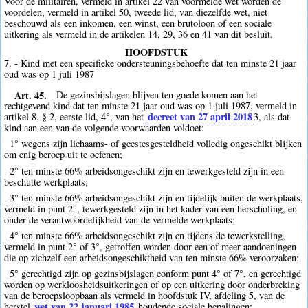
Voor de militairen, vermeld in artikel 22 van voormelde wet worden de
voordelen, vermeld in artikel 50, tweede lid, van diezelfde wet, niet
beschouwd als een inkomen, een winst, een brutoloon of een sociale
uitkering als vermeld in de artikelen 14, 29, 36 en 41 van dit besluit.
HOOFDSTUK
7. - Kind met een specifieke ondersteuningsbehoefte dat ten minste 21 jaar
oud was op 1 juli 1987
Art. 45.
De gezinsbijslagen blijven ten goede komen aan het
rechtgevend kind dat ten minste 21 jaar oud was op 1 juli 1987, vermeld in
decreet van 27 april 2018
artikel 8, § 2, eerste lid, 4°, van het
3
, als dat
kind aan een van de volgende voorwaarden voldoet:
1° wegens zijn lichaams- of geestesgesteldheid volledig ongeschikt blijken
om enig beroep uit te oefenen;
2° ten minste 66% arbeidsongeschikt zijn en tewerkgesteld zijn in een
beschutte werkplaats;
3° ten minste 66% arbeidsongeschikt zijn en tijdelijk buiten de werkplaats,
vermeld in punt 2°, tewerkgesteld zijn in het kader van een herscholing, en
onder de verantwoordelijkheid van de vermelde werkplaats;
4° ten minste 66% arbeidsongeschikt zijn en tijdens de tewerkstelling,
vermeld in punt 2° of 3°, getroffen worden door een of meer aandoeningen
die op zichzelf een arbeidsongeschiktheid van ten minste 66% veroorzaken;
5° gerechtigd zijn op gezinsbijslagen conform punt 4° of 7°, en gerechtigd
worden op werkloosheidsuitkeringen of op een uitkering door onderbreking
van de beroepsloopbaan als vermeld in hoofdstuk IV, afdeling 5, van de
wet van 22 januari 1985
herstel
houdende sociale bepalingen;