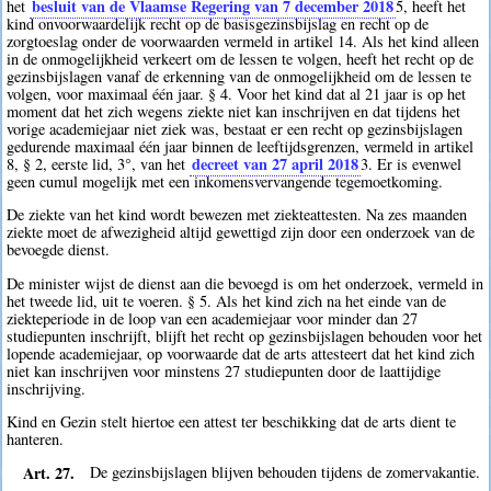
besluit van de Vlaamse Regering van 7 december 2018
het
5
, heeft het
kind onvoorwaardelijk recht op de basisgezinsbijslag en recht op de
zorgtoeslag onder de voorwaarden vermeld in artikel 14. Als het kind alleen
in de onmogelijkheid verkeert om de lessen te volgen, heeft het recht op de
gezinsbijslagen vanaf de erkenning van de onmogelijkheid om de lessen te
volgen, voor maximaal één jaar. § 4. Voor het kind dat al 21 jaar is op het
moment dat het zich wegens ziekte niet kan inschrijven en dat tijdens het
vorige academiejaar niet ziek was, bestaat er een recht op gezinsbijslagen
gedurende maximaal één jaar binnen de leeftijdsgrenzen, vermeld in artikel
decreet van 27 april 2018
8, § 2, eerste lid, 3°, van het
3
. Er is evenwel
geen cumul mogelijk met een inkomensvervangende tegemoetkoming.
De ziekte van het kind wordt bewezen met ziekteattesten. Na zes maanden
ziekte moet de afwezigheid altijd gewettigd zijn door een onderzoek van de
bevoegde dienst.
De minister wijst de dienst aan die bevoegd is om het onderzoek, vermeld in
het tweede lid, uit te voeren. § 5. Als het kind zich na het einde van de
ziekteperiode in de loop van een academiejaar voor minder dan 27
studiepunten inschrijft, blijft het recht op gezinsbijslagen behouden voor het
lopende academiejaar, op voorwaarde dat de arts attesteert dat het kind zich
niet kan inschrijven voor minstens 27 studiepunten door de laattijdige
inschrijving.
Kind en Gezin stelt hiertoe een attest ter beschikking dat de arts dient te
hanteren.
Art. 27.
De gezinsbijslagen blijven behouden tijdens de zomervakantie.