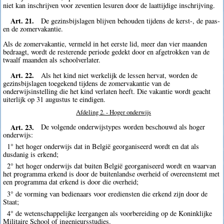
niet kan inschrijven voor zeventien lesuren door de laattijdige inschrijving.
Art. 21.
De gezinsbijslagen blijven behouden tijdens de kerst-, de paas-
en de zomervakantie.
Als de zomervakantie, vermeld in het eerste lid, meer dan vier maanden
bedraagt, wordt de resterende periode gedekt door en afgetrokken van de
twaalf maanden als schoolverlater.
Art. 22.
Als het kind niet werkelijk de lessen hervat, worden de
gezinsbijslagen toegekend tijdens de zomervakantie van de
onderwijsinstelling die het kind verlaten heeft. Die vakantie wordt geacht
uiterlijk op 31 augustus te eindigen.
Afdeling 2. - Hoger onderwijs
Art. 23.
De volgende onderwijstypes worden beschouwd als hoger
onderwijs:
1° het hoger onderwijs dat in België georganiseerd wordt en dat als
dusdanig is erkend;
2° het hoger onderwijs dat buiten België georganiseerd wordt en waarvan
het programma erkend is door de buitenlandse overheid of overeenstemt met
een programma dat erkend is door die overheid;
3° de vorming van bedienaars voor erediensten die erkend zijn door de
Staat;
4° de wetenschappelijke leergangen als voorbereiding op de Koninklijke
Militaire School of ingenieursstudies.