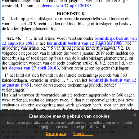
voormelde ongeschiktheid na de leeftijdsgrens, vermeld in artikel 8, § 2,
decreet van 27 april 2018
eerste lid, 1°, van het
3
.
HOOFDSTUK
8. - Recht op gezinsbijslagen voor bepaalde categorieën van kinderen die
voor 1 januari 2019 recht hadden op kinderbijslag of toeslagen op basis van
de kinderbijslagreglementering
Art. 46.
koninklijk besluit van
§ 1. In dit artikel wordt verstaan onder
12 augustus 1985
koninklijk besluit van 12 augustus 1985
1
: het
1
tot
uitvoering van artikel 62, § 5 van de Algemene kinderbijslagwet. § 2. De
volgende categorieën van kinderen die voor 1 januari 2019 recht hadden op
kinderbijslag of toeslagen op basis van de kinderbijslagreglementering, en
die uitgesloten worden van dat recht conform artikel 8, § 2, eerste lid, van
decreet van 27 april 2018
het
3
, blijven recht geven op gezinsbijslagen:
1° het kind dat zich bevindt in de initiële toekenningsperiode van 360
koninklijk besluit van 12
kalenderdagen, vermeld in artikel 1, § 1, van het
augustus 1985
1
, voor de resterende toekenningsperiode, zonder
verlengingen.
Het kind waarvoor de voormelde initiële toekenningsperiode van 360 dagen
werd verlengd, totdat de jongere twee, al dan niet opeenvolgende, positieve
evaluaties van zijn zoekgedrag naar werk gekregen heeft, voor een periode
van zes maanden die aanvangt op de datum van de laatste evaluatie vóór de
x
inwerkingtreding van dit besluit;
Etaamb.be maakt gebruik van cookies
2° het kind dat door ziekte belet is zich tijdig in te schrijven als
Etaamb.be gebruikt cookies om uw taalvoorkeur te onthouden en om beter
werkzoekende of dat ziek wordt tijdens de beroepsinschakelingstijd, als hij
te begrijpen hoe etaamb.be gebruikt wordt.
blijft voldoen aan de voorwaarden, vermeld in artikel 4, § 1, van het
Doorgaan
Meer details
koninklijk besluit van 12 augustus 1985
1
.