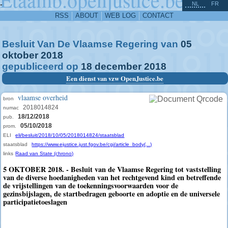
^
-
NL
FR
RSS
ABOUT
WEB LOG
CONTACT
Besluit Van De Vlaamse Regering van
05
oktober
2018
gepubliceerd op
18
december
2018
Een dienst van vzw OpenJustice.be
vlaamse overheid
bron
2018014824
numac
18/12/2018
pub.
05/10/2018
prom.
ELI
eli/besluit/2018/10/05/2018014824/staatsblad
staatsblad
https://www.ejustice.just.fgov.be/cgi/article_body(...)
links
Raad van State (chrono)
5 OKTOBER 2018. - Besluit van de Vlaamse Regering tot vaststelling
van de diverse hoedanigheden van het rechtgevend kind en betreffende
de vrijstellingen van de toekenningsvoorwaarden voor de
gezinsbijslagen, de startbedragen geboorte en adoptie en de universele
participatietoeslagen