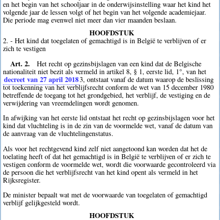
en het begin van het schooljaar in de onderwijsinstelling waar het kind het
volgende jaar de lessen volgt of het begin van het volgende academiejaar.
Die periode mag evenwel niet meer dan vier maanden beslaan.
HOOFDSTUK
2. - Het kind dat toegelaten of gemachtigd is in België te verblijven of er
zich te vestigen
Art. 2.
Het recht op gezinsbijslagen van een kind dat de Belgische
nationaliteit niet bezit als vermeld in artikel 8, § 1, eerste lid, 1°, van het
decreet van 27 april 2018
3
, ontstaat vanaf de datum waarop de beslissing
tot toekenning van het verblijfsrecht conform de wet van 15 december 1980
betreffende de toegang tot het grondgebied, het verblijf, de vestiging en de
verwijdering van vreemdelingen wordt genomen.
In afwijking van het eerste lid ontstaat het recht op gezinsbijslagen voor het
kind dat vluchteling is in de zin van de voormelde wet, vanaf de datum van
de aanvraag van de vluchtelingenstatus.
Als voor het rechtgevend kind zelf niet aangetoond kan worden dat het de
toelating heeft of dat het gemachtigd is in België te verblijven of er zich te
vestigen conform de voormelde wet, wordt die voorwaarde gecontroleerd via
de persoon die het verblijfsrecht van het kind opent als vermeld in het
Rijksregister.
De minister bepaalt wat met de voorwaarde van toegelaten of gemachtigd
verblijf gelijkgesteld wordt.
HOOFDSTUK