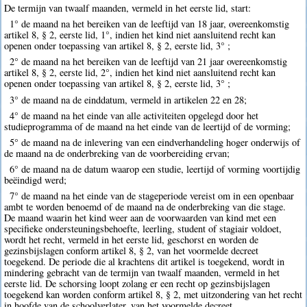
De termijn van twaalf maanden, vermeld in het eerste lid, start:
1° de maand na het bereiken van de leeftijd van 18 jaar, overeenkomstig
artikel 8, § 2, eerste lid, 1°, indien het kind niet aansluitend recht kan
openen onder toepassing van artikel 8, § 2, eerste lid, 3° ;
2° de maand na het bereiken van de leeftijd van 21 jaar overeenkomstig
artikel 8, § 2, eerste lid, 2°, indien het kind niet aansluitend recht kan
openen onder toepassing van artikel 8, § 2, eerste lid, 3° ;
3° de maand na de einddatum, vermeld in artikelen 22 en 28;
4° de maand na het einde van alle activiteiten opgelegd door het
studieprogramma of de maand na het einde van de leertijd of de vorming;
5° de maand na de inlevering van een eindverhandeling hoger onderwijs of
de maand na de onderbreking van de voorbereiding ervan;
6° de maand na de datum waarop een studie, leertijd of vorming voortijdig
beëindigd werd;
7° de maand na het einde van de stageperiode vereist om in een openbaar
ambt te worden benoemd of de maand na de onderbreking van die stage.
De maand waarin het kind weer aan de voorwaarden van kind met een
specifieke ondersteuningsbehoefte, leerling, student of stagiair voldoet,
wordt het recht, vermeld in het eerste lid, geschorst en worden de
gezinsbijslagen conform artikel 8, § 2, van het voormelde decreet
toegekend. De periode die al krachtens dit artikel is toegekend, wordt in
mindering gebracht van de termijn van twaalf maanden, vermeld in het
eerste lid. De schorsing loopt zolang er een recht op gezinsbijslagen
toegekend kan worden conform artikel 8, § 2, met uitzondering van het recht
in hoofde van de schoolverlater, van het voormelde decreet.