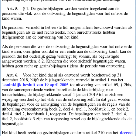
Art. 5.
§ 1. De gezinsbijslagen worden verder toegekend aan de
personen die vlak voor de ontvoering de begunstigden voor het ontvoerde
kind waren.
De personen, vermeld in het eerste lid, mogen alleen beschouwd worden als
begunstigden als ze niet rechtstreeks, noch onrechtstreeks hebben
deelgenomen aan de ontvoering van het kind.
Als de personen die voor de ontvoering de begunstigden voor het ontvoerde
kind waren, overlijden voordat er een einde aan de ontvoering komt, kan de
persoon die het ouderlijk gezag verkrijgt bij vonnis, als begunstigde
aangewezen worden. § 2. Kinderen die voor zichzelf begunstigde waren,
hebben geen recht op gezinsbijslagen tijdens de periode van ontvoering.
Art. 6.
Voor het kind dat al als ontvoerd wordt beschouwd op 31
december 2018, blijft de bijslagtrekkende, vermeld in artikel 1 van het
koninklijk besluit van 19 april 2005
tot uitvoering van artikel 69, § 2bis,
van de samengeordende wetten betreffende de kinderbijslag voor
loonarbeiders, de bijslagtrekkende vanaf 1 januari 2019 tot er zich een
wijziging voordoet op het vlak van de ontvoering zelf. In dat geval worden
de bepalingen voor de aanwijzing van de begunstigden en de regels van de
uitbetaling overeenkomstig boek 2, deel 4, titel 1, hoofdstuk 1, en boek 2,
deel 4, titel 2, hoofdstuk 1, toegepast. De bepalingen van boek 2, deel 4,
titel 2, hoofdstuk 3 zijn van toepassing zowel op de bijslagtrekkende als de
begunstigde.
decreet
Het kind heeft recht op gezinsbijslagen conform artikel 210 van het