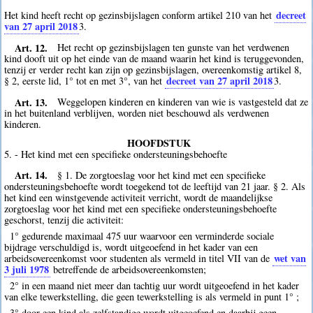
decreet
Het kind heeft recht op gezinsbijslagen conform artikel 210 van het
van 27 april 2018
3
.
Art. 12.
Het recht op gezinsbijslagen ten gunste van het verdwenen
kind dooft uit op het einde van de maand waarin het kind is teruggevonden,
tenzij er verder recht kan zijn op gezinsbijslagen, overeenkomstig artikel 8,
decreet van 27 april 2018
§ 2, eerste lid, 1° tot en met 3°, van het
3
.
Art. 13.
Weggelopen kinderen en kinderen van wie is vastgesteld dat ze
in het buitenland verblijven, worden niet beschouwd als verdwenen
kinderen.
HOOFDSTUK
5. - Het kind met een specifieke ondersteuningsbehoefte
Art. 14.
§ 1. De zorgtoeslag voor het kind met een specifieke
ondersteuningsbehoefte wordt toegekend tot de leeftijd van 21 jaar. § 2. Als
het kind een winstgevende activiteit verricht, wordt de maandelijkse
zorgtoeslag voor het kind met een specifieke ondersteuningsbehoefte
geschorst, tenzij die activiteit:
1° gedurende maximaal 475 uur waarvoor een verminderde sociale
bijdrage verschuldigd is, wordt uitgeoefend in het kader van een
wet van
arbeidsovereenkomst voor studenten als vermeld in titel VII van de
3 juli 1978
betreffende de arbeidsovereenkomsten;
2° in een maand niet meer dan tachtig uur wordt uitgeoefend in het kader
van elke tewerkstelling, die geen tewerkstelling is als vermeld in punt 1° ;
3° door een kind als zelfstandige wordt uitgeoefend en daarbij geen