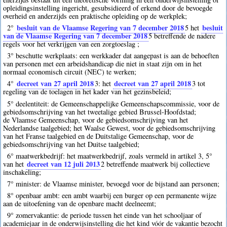
opleidingsinstelling ingericht, gesubsidieerd of erkend door de bevoegde
overheid en anderzijds een praktische opleiding op de werkplek;
besluit van de Vlaamse Regering van 7 december 2018
besluit
2°
5
het
van de Vlaamse Regering van 7 december 2018
5
betreffende de nadere
regels voor het verkrijgen van een zorgtoeslag ;
3° beschutte werkplaats: een werkkader dat aangepast is aan de behoeften
van personen met een arbeidshandicap die niet in staat zijn om in het
normaal economisch circuit (NEC) te werken;
decreet van 27 april 2018
decreet van 27 april 2018
4°
3
: het
3
tot
regeling van de toelagen in het kader van het gezinsbeleid;
5° deelentiteit: de Gemeenschappelijke Gemeenschapscommissie, voor de
gebiedsomschrijving van het tweetalige gebied Brussel-Hoofdstad;
de Vlaamse Gemeenschap, voor de gebiedsomschrijving van het
Nederlandse taalgebied; het Waalse Gewest, voor de gebiedsomschrijving
van het Franse taalgebied en de Duitstalige Gemeenschap, voor de
gebiedsomschrijving van het Duitse taalgebied;
6° maatwerkbedrijf: het maatwerkbedrijf, zoals vermeld in artikel 3, 5°
decreet van 12 juli 2013
van het
2
betreffende maatwerk bij collectieve
inschakeling;
7° minister: de Vlaamse minister, bevoegd voor de bijstand aan personen;
8° openbaar ambt: een ambt waarbij een burger op een permanente wijze
aan de uitoefening van de openbare macht deelneemt;
9° zomervakantie: de periode tussen het einde van het schooljaar of
academiejaar in de onderwijsinstelling die het kind vóór de vakantie bezocht