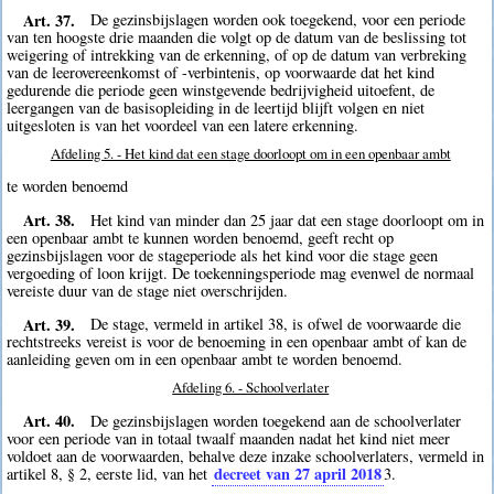
Art. 37.
De gezinsbijslagen worden ook toegekend, voor een periode
van ten hoogste drie maanden die volgt op de datum van de beslissing tot
weigering of intrekking van de erkenning, of op de datum van verbreking
van de leerovereenkomst of -verbintenis, op voorwaarde dat het kind
gedurende die periode geen winstgevende bedrijvigheid uitoefent, de
leergangen van de basisopleiding in de leertijd blijft volgen en niet
uitgesloten is van het voordeel van een latere erkenning.
Afdeling 5. - Het kind dat een stage doorloopt om in een openbaar ambt
te worden benoemd
Art. 38.
Het kind van minder dan 25 jaar dat een stage doorloopt om in
een openbaar ambt te kunnen worden benoemd, geeft recht op
gezinsbijslagen voor de stageperiode als het kind voor die stage geen
vergoeding of loon krijgt. De toekenningsperiode mag evenwel de normaal
vereiste duur van de stage niet overschrijden.
Art. 39.
De stage, vermeld in artikel 38, is ofwel de voorwaarde die
rechtstreeks vereist is voor de benoeming in een openbaar ambt of kan de
aanleiding geven om in een openbaar ambt te worden benoemd.
Afdeling 6. - Schoolverlater
Art. 40.
De gezinsbijslagen worden toegekend aan de schoolverlater
voor een periode van in totaal twaalf maanden nadat het kind niet meer
voldoet aan de voorwaarden, behalve deze inzake schoolverlaters, vermeld in
decreet van 27 april 2018
artikel 8, § 2, eerste lid, van het
3
.