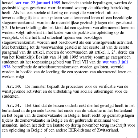
wet van 22 januari 1985
herstel
houdende sociale bepalingen, worden de
gezinsbijslagen geschorst voor de maand waarop de uitkering betrekking
heeft. Als het een sociale uitkering ontvangt die voortvloeit uit een
tewerkstelling tijdens een systeem van alternerend leren of een bezoldigde
stageovereenkomst, worden de maandelijkse gezinsbijslagen niet geschorst.
§ 2. De tewerkstelling die het kind dat een systeem van alternerend leren en
werken volgt, uitoefent in het kader van de praktische opleiding op de
werkplek, of die het kind uitoefent tijdens een bezoldigde
stageovereenkomst, worden niet beschouwd als een winstgevende activiteit.
Met betrekking tot de voorwaarden gesteld in het eerste lid van de eerste
paragraaf van dit artikel, moeten de voorwaarden uit artikel 1, 2°, derde zin
van het Koninklijk Besluit van 14 juli 1995 waarbij sommige categorieën
wet van 3 juli
studenten uit het toepassingsgebied van Titel VII van de
1978
betreffende de arbeidsovereenkomsten worden gesloten, vervuld
worden in hoofde van de leerling die een systeem van alternerend leren en
werken volgt.
Art. 30.
De minister bepaalt de procedure voor de verificatie van de
winstgevende activiteit en de uitbetaling van sociale uitkeringen voor de
studenten.
Art. 31.
Het kind dat de lessen onderbreekt die het gevolgd heeft in het
buitenland in de periode tussen het einde van de vakantie in het buitenland
en het begin van de zomervakantie in België, heeft recht op gezinsbijslagen
tijdens de zomervakantie in België en dit gedurende maximaal vier
maanden, indien het zich ten laatste op dertig november terug inschrijft voor
een opleiding in België of een andere EER-lidstaat of Zwitserland.