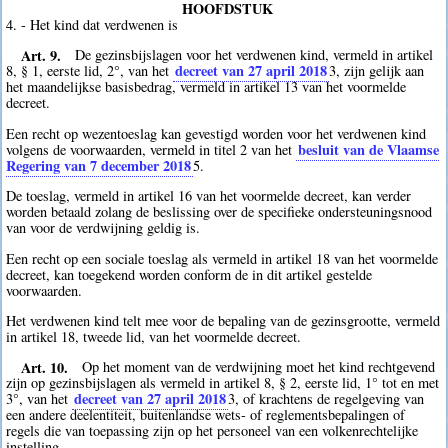
HOOFDSTUK
4. - Het kind dat verdwenen is
Art. 9.
De gezinsbijslagen voor het verdwenen kind, vermeld in artikel
decreet van 27 april 2018
8, § 1, eerste lid, 2°, van het
3
, zijn gelijk aan
het maandelijkse basisbedrag, vermeld in artikel 13 van het voormelde
decreet.
Een recht op wezentoeslag kan gevestigd worden voor het verdwenen kind
besluit van de Vlaamse
volgens de voorwaarden, vermeld in titel 2 van het
Regering van 7 december 2018
5
.
De toeslag, vermeld in artikel 16 van het voormelde decreet, kan verder
worden betaald zolang de beslissing over de specifieke ondersteuningsnood
van voor de verdwijning geldig is.
Een recht op een sociale toeslag als vermeld in artikel 18 van het voormelde
decreet, kan toegekend worden conform de in dit artikel gestelde
voorwaarden.
Het verdwenen kind telt mee voor de bepaling van de gezinsgrootte, vermeld
in artikel 18, tweede lid, van het voormelde decreet.
Art. 10.
Op het moment van de verdwijning moet het kind rechtgevend
zijn op gezinsbijslagen als vermeld in artikel 8, § 2, eerste lid, 1° tot en met
decreet van 27 april 2018
3°, van het
3
, of krachtens de regelgeving van
een andere deelentiteit, buitenlandse wets- of reglementsbepalingen of
regels die van toepassing zijn op het personeel van een volkenrechtelijke
instelling.