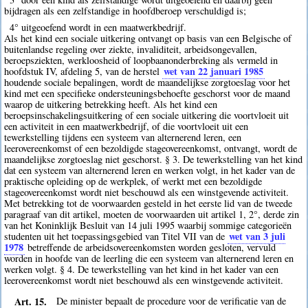
bijdragen als een zelfstandige in hoofdberoep verschuldigd is;
4° uitgeoefend wordt in een maatwerkbedrijf.
Als het kind een sociale uitkering ontvangt op basis van een Belgische of
buitenlandse regeling over ziekte, invaliditeit, arbeidsongevallen,
beroepsziekten, werkloosheid of loopbaanonderbreking als vermeld in
wet van 22 januari 1985
hoofdstuk IV, afdeling 5, van de herstel
houdende sociale bepalingen, wordt de maandelijkse zorgtoeslag voor het
kind met een specifieke ondersteuningsbehoefte geschorst voor de maand
waarop de uitkering betrekking heeft. Als het kind een
beroepsinschakelingsuitkering of een sociale uitkering die voortvloeit uit
een activiteit in een maatwerkbedrijf, of die voortvloeit uit een
tewerkstelling tijdens een systeem van alternerend leren, een
leerovereenkomst of een bezoldigde stageovereenkomst, ontvangt, wordt de
maandelijkse zorgtoeslag niet geschorst. § 3. De tewerkstelling van het kind
dat een systeem van alternerend leren en werken volgt, in het kader van de
praktische opleiding op de werkplek, of werkt met een bezoldigde
stageovereenkomst wordt niet beschouwd als een winstgevende activiteit.
Met betrekking tot de voorwaarden gesteld in het eerste lid van de tweede
paragraaf van dit artikel, moeten de voorwaarden uit artikel 1, 2°, derde zin
van het Koninklijk Besluit van 14 juli 1995 waarbij sommige categorieën
wet van 3 juli
studenten uit het toepassingsgebied van Titel VII van de
1978
betreffende de arbeidsovereenkomsten worden gesloten, vervuld
worden in hoofde van de leerling die een systeem van alternerend leren en
werken volgt. § 4. De tewerkstelling van het kind in het kader van een
leerovereenkomst wordt niet beschouwd als een winstgevende activiteit.
Art. 15.
De minister bepaalt de procedure voor de verificatie van de