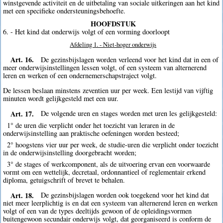
winstgevende activiteit en de uitbetaling van sociale uitkeringen aan het kind
met een specifieke ondersteuningsbehoefte.
HOOFDSTUK
6. - Het kind dat onderwijs volgt of een vorming doorloopt
Afdeling 1. - Niet-hoger onderwijs
Art. 16.
De gezinsbijslagen worden verleend voor het kind dat in een of
meer onderwijsinstellingen lessen volgt, of een systeem van alternerend
leren en werken of een ondernemerschapstraject volgt.
De lessen beslaan minstens zeventien uur per week. Een lestijd van vijftig
minuten wordt gelijkgesteld met een uur.
Art. 17.
De volgende uren en stages worden met uren les gelijkgesteld:
1° de uren die verplicht onder het toezicht van leraren in de
onderwijsinstelling aan praktische oefeningen worden besteed;
2° hoogstens vier uur per week, de studie-uren die verplicht onder toezicht
in de onderwijsinstelling doorgebracht worden;
3° de stages of werkcomponent, als de uitvoering ervan een voorwaarde
vormt om een wettelijk, decretaal, ordonnantieel of reglementair erkend
diploma, getuigschrift of brevet te behalen.
Art. 18.
De gezinsbijslagen worden ook toegekend voor het kind dat
niet meer leerplichtig is en dat een systeem van alternerend leren en werken
volgt of een van de types deeltijds gewoon of de opleidingsvormen
buitengewoon secundair onderwijs volgt, dat georganiseerd is conform de