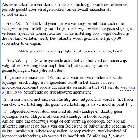
Als deze vakantie meer dan vier maanden bedraagt, wordt de resterende
periode gedekt door en afgetrokken van de twaalf maanden als
schoolverlater.
Art. 28.
Als het kind geen nieuwe vorming begint door zich in te
schrijven in een instelling voor hoger onderwijs, worden de gezinsbijslagen
verleend tijdens de zomervakantie van de instelling voor hoger onderwijs
die het kind verlaten heeft. Die vakantie wordt geacht uiterlijk op 30
september te eindigen.
Afdeling 3. - Gemeenschappelijke bepalingen voor afdeling 1 en 2
Art. 29.
§ 1. De winstgevende activiteit van het kind dat onderwijs
volgt of een vorming doorloopt, leidt tot de schorsing van de
gezinsbijslagen, tenzij die activiteit:
1° gedurende maximaal 475 uur, waarvoor een verminderde sociale
bijdrage verschuldigd is, uitgeoefend wordt in het kader van een
wet van
arbeidsovereenkomst voor studenten als vermeld in titel VII van de
3 juli 1978
betreffende de arbeidsovereenkomsten;
2° in een maand niet meer dan tachtig uren uitgeoefend wordt in het kader
van elke tewerkstelling, die geen tewerkstelling is als vermeld in punt 1° ;
3° uitgeoefend wordt door een kind als zelfstandige en daarbij geen
bijdragen verschuldigd is als een zelfstandige in hoofdberoep.
Als het kind dat onderwijs volgt of een vorming doorloopt, een sociale
uitkering ontvangt op basis van een Belgische of buitenlandse regeling over
ziekte, invaliditeit, arbeidsongevallen, beroepsziekten, werkloosheid of
loopbaanonderbreking als vermeld in hoofdstuk IV, afdeling 5, van de