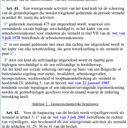
Art. 41.
Een winstgevende activiteit van het kind leidt tot de schorsing
van de gezinsbijslagen die worden toegekend gedurende de periode vermeld
in artikel 40, tenzij die activiteit:
1° gedurende maximaal 475 uur uitgeoefend wordt, waarvoor een
verminderde sociale bijdrage verschuldigd is, in het kader van een
wet van
arbeidsovereenkomst voor studenten als vermeld in titel VII van de
3 juli 1978
betreffende de arbeidsovereenkomsten;
2° in een maand gedurende niet meer dan tachtig uur uitgeoefend wordt in
het kader van elke tewerkstelling, die geen tewerkstelling is als vermeld in
punt 1° ;
3° door een kind als zelfstandige uitgeoefend wordt en daarbij geen
bijdragen verschuldigd is als een zelfstandige in hoofdberoep.
Als het kind een sociale uitkering ontvangt op basis van een Belgische of
buitenlandse regeling over ziekte, invaliditeit, arbeidsongevallen,
beroepsziekten, werkloosheid of loopbaanonderbreking als vermeld in
wet van 22 januari 1985
hoofdstuk IV, afdeling 5, van de herstel
houdende sociale bepalingen of een inkomensvervangende tegemoetkoming,
worden de gezinsbijslagen geschorst voor de maand waarop de uitkering
betrekking heeft.
Afdeling 7. - Gemeenschappelijke bepalingen
Art. 42.
Voor de toepassing van dit besluit wordt vrijwilligerswerk als
wet van 3 juli 2005
vermeld in artikel 3, 1° van de
betreffende de rechten
van vrijwilligers, niet beschouwd als een winstgevende activiteit als vermeld
in de artikelen 14, 29, 36 en 41 van dit besluit.