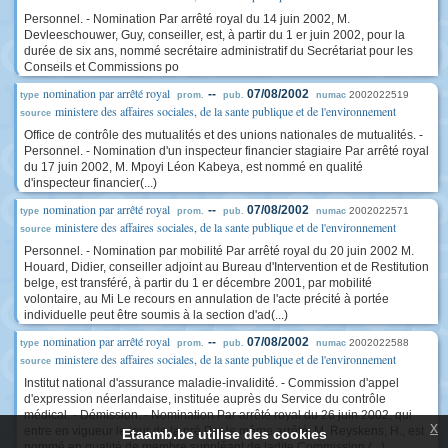
Personnel. - Nomination Par arrêté royal du 14 juin 2002, M.
Devleeschouwer, Guy, conseiller, est, à partir du 1 er juin 2002, pour la
durée de six ans, nommé secrétaire administratif du Secrétariat pour les
Conseils et Commissions po
nomination par arrêté royal
--
07/08/2002
2002022519
type
prom.
pub.
numac
ministere des affaires sociales, de la sante publique et de l'environnement
source
Office de contrôle des mutualités et des unions nationales de mutualités. -
Personnel. - Nomination d'un inspecteur financier stagiaire Par arrêté royal
du 17 juin 2002, M. Mpoyi Léon Kabeya, est nommé en qualité
d'inspecteur financier(...)
nomination par arrêté royal
--
07/08/2002
2002022571
type
prom.
pub.
numac
ministere des affaires sociales, de la sante publique et de l'environnement
source
Personnel. - Nomination par mobilité Par arrêté royal du 20 juin 2002 M.
Houard, Didier, conseiller adjoint au Bureau d'Intervention et de Restitution
belge, est transféré, à partir du 1 er décembre 2001, par mobilité
volontaire, au Mi Le recours en annulation de l'acte précité à portée
individuelle peut être soumis à la section d'ad(...)
nomination par arrêté royal
--
07/08/2002
2002022588
type
prom.
pub.
numac
ministere des affaires sociales, de la sante publique et de l'environnement
source
Institut national d'assurance maladie-invalidité. - Commission d'appel
d'expression néerlandaise, instituée auprès du Service du contrôle
médical. - Démission. - Nomination Par arrêté royal du 26 juin 2002, qui
x
entre en vigueur le jour de la pré Par le même arrêté, M. Reyskens, H., est
Etaamb.be utilise des cookies
nommé en qualité de membre suppléant de ladite Commission (...)