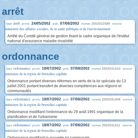
arrêt
arrêt
24/05/2002
07/08/2002
2002022589
type
prom.
pub.
numac
source
ministere des affaires sociales, de la sante publique et de l'environnement
Arrêté du Comité général de gestion fixant le cadre organique de l'Institut
national d'assurance maladie-invalidité
ordonnance
ordonnance
18/07/2002
07/08/2002
2002031410
type
prom.
pub.
numac
source
ministere de la region de bruxelles-capitale
Ordonnance portant diverses réformes en vertu de la loi spéciale du 13
juillet 2001 portant transfert de diverses compétences aux régions et
communautés
ordonnance
18/07/2002
07/08/2002
2002031409
type
prom.
pub.
numac
source
ministere de la region de bruxelles-capitale
Ordonnance modifiant l'ordonnance du 29 août 1991 organique de la
planification et de l'urbanisme
ordonnance
18/07/2002
07/08/2002
2002031411
type
prom.
pub.
numac
source
ministere de la region de bruxelles-capitale
Ordonnance modifiant la nouvelle loi communale