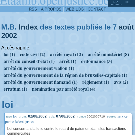
^
-
FR
NL
RSS
A PROPOS
WEB LOG
CONTACT
M.B.
Index
des textes publiés le 7
août
2002
Accès rapide:
loi (1)
code civil (2)
arrêté royal (12)
arrêté ministériel (8)
arrêt du conseil d'état (1)
arrêt (1)
ordonnance (3)
arrêté du gouvernement wallon (1)
arrêté du gouvernement de la région de bruxelles-capitale (1)
arrêté du gouvernement flamand (1)
règlement (1)
avis (2)
erratum (1)
nomination par arrêté royal (4)
loi
loi
service
02/08/2002
07/08/2002
2002009716
type
prom.
pub.
numac
source
public federal justice
Loi concernant la lutte contre le retard de paiement dans les transactions
commerciales