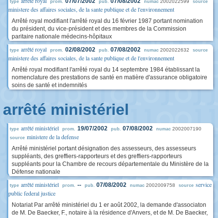
arrêté royal
07/07/2002
07/08/2002
2002022599
type
prom.
pub.
numac
source
ministere des affaires sociales, de la sante publique et de l'environnement
Arrêté royal modifiant l'arrêté royal du 16 février 1987 portant nomination
du président, du vice-président et des membres de la Commission
paritaire nationale médecins-hôpitaux
arrêté royal
02/08/2002
07/08/2002
2002022632
type
prom.
pub.
numac
source
ministere des affaires sociales, de la sante publique et de l'environnement
Arrêté royal modifiant l'arrêté royal du 14 septembre 1984 établissant la
nomenclature des prestations de santé en matière d'assurance obligatoire
soins de santé et indemnités
arrêté ministériel
arrêté ministériel
19/07/2002
07/08/2002
2002007190
type
prom.
pub.
numac
ministere de la defense
source
Arrêté ministériel portant désignation des assesseurs, des assesseurs
suppléants, des greffiers-rapporteurs et des greffiers-rapporteurs
suppléants pour la Chambre de recours départementale du Ministère de la
Défense nationale
arrêté ministériel
service
--
07/08/2002
2002009758
type
prom.
pub.
numac
source
public federal justice
Notariat Par arrêté ministériel du 1 er août 2002, la demande d'associaton
de M. De Baecker, F., notaire à la résidence d'Anvers, et de M. De Baecker,