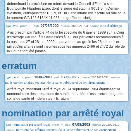
déterminant la procédure en référé devant le Conseil d'Etat L'a.s.b.l.
Buurtcomité Flanders Expo, dont le siège est établi à 9051 Sint-Denijs-
Westrem, Putkapelstraat 105 N, et Em Cette affaire est inscrite au rôle sous
le numéro G/A 123.615/ X-11.036. Le greffier en chef,
avis
cour d'arbitrage
--
07/08/2002
2002021293
type
prom.
pub.
numac
source
Avis prescrit par l'article 74 de la loi spéciale du 6 janvier 1989 sur la Cour
d'arbitrage Par requêtes adressées à la Cour par lettres recommandées à
la poste les 27 et 28 juin 2002 et parvenues au greffe les 28 juin et 1 er
juillet Ces affaires sont inscrites sous les numéros 2466 et 2472 du rôle de
la Cour et ont été jointes.
erratum
erratum
10/06/2002
07/08/2002
2002022651
type
prom.
pub.
numac
source
ministere des affaires sociales, de la sante publique et de l'environnement
Arrêté royal modifiant l'arrêté royal du 14 septembre 1984 établissant la
nomenclature des prestations de santé en matière d'assurance obligatoire
soins de santé et indemnités. - Erratum
nomination par arrêté royal
nomination par arrêté royal
--
07/08/2002
2002022510
type
prom.
pub.
numac
ministere des affaires sociales, de la sante publique et de l'environnement
source