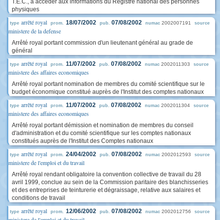
T.E.C., à accéder aux informations du Registre national des personnes
physiques
arrêté royal
18/07/2002
07/08/2002
2002007191
type
prom.
pub.
numac
source
ministere de la defense
Arrêté royal portant commission d'un lieutenant général au grade de
général
arrêté royal
11/07/2002
07/08/2002
2002011303
type
prom.
pub.
numac
source
ministere des affaires economiques
Arrêté royal portant nomination de membres du comité scientifique sur le
budget économique constitué auprès de l'Institut des comptes nationaux
arrêté royal
11/07/2002
07/08/2002
2002011304
type
prom.
pub.
numac
source
ministere des affaires economiques
Arrêté royal portant démission et nomination de membres du conseil
d'administration et du comité scientifique sur les comptes nationaux
constitués auprès de l'Institut des Comptes nationaux
arrêté royal
24/04/2002
07/08/2002
2002012593
type
prom.
pub.
numac
source
ministere de l'emploi et du travail
Arrêté royal rendant obligatoire la convention collective de travail du 28
avril 1999, conclue au sein de la Commission paritaire des blanchisseries
et des entreprises de teinturerie et dégraissage, relative aux salaires et
conditions de travail
arrêté royal
12/06/2002
07/08/2002
2002012756
type
prom.
pub.
numac
source
ministere de l'emploi et du travail