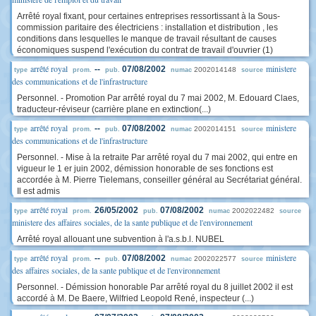
Arrêté royal fixant, pour certaines entreprises ressortissant à la Sous-
commission paritaire des électriciens : installation et distribution , les
conditions dans lesquelles le manque de travail résultant de causes
économiques suspend l'exécution du contrat de travail d'ouvrier (1)
arrêté royal
ministere
--
07/08/2002
2002014148
type
prom.
pub.
numac
source
des communications et de l'infrastructure
Personnel. - Promotion Par arrêté royal du 7 mai 2002, M. Edouard Claes,
traducteur-réviseur (carrière plane en extinction(...)
arrêté royal
ministere
--
07/08/2002
2002014151
type
prom.
pub.
numac
source
des communications et de l'infrastructure
Personnel. - Mise à la retraite Par arrêté royal du 7 mai 2002, qui entre en
vigueur le 1 er juin 2002, démission honorable de ses fonctions est
accordée à M. Pierre Tielemans, conseiller général au Secrétariat général.
Il est admis
arrêté royal
26/05/2002
07/08/2002
2002022482
type
prom.
pub.
numac
source
ministere des affaires sociales, de la sante publique et de l'environnement
Arrêté royal allouant une subvention à l'a.s.b.l. NUBEL
arrêté royal
ministere
--
07/08/2002
2002022577
type
prom.
pub.
numac
source
des affaires sociales, de la sante publique et de l'environnement
Personnel. - Démission honorable Par arrêté royal du 8 juillet 2002 il est
accordé à M. De Baere, Wilfried Leopold René, inspecteur (...)