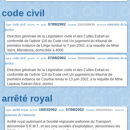
code civil
code civil
ministere de la
--
07/08/2002
2002009630
type
prom.
pub.
numac
source
justice
Direction générale de la Législation civile et des Cultes Extrait en
conformité de l'article 118 du Code civil Un jugement du tribunal de
première instance de Liège rendue le 7 juin 2002, à la requête de Mme
Vaira, Mariatonia, domiciliée à 4000
code civil
ministere de la
--
07/08/2002
2002009688
type
prom.
pub.
numac
source
justice
Direction générale de la Législation civile et des Cultes Extrait en
conformité de l'article 118 du Code civil Un jugement du tribunal de
première instance de Courtrai rendu le 13 juin 2002, à la requête de Mme
Lapauw, Katrien Alice, domici
arrêté royal
arrêté royal
19/03/2002
07/08/2002
2002000341
type
prom.
pub.
numac
source
ministere de l'interieur
Arrêté royal autorisant la Société régionale wallonne du Transport,
dénommée S.R.W.T., et ses cinq sociétés d'exploitation, dénommées les