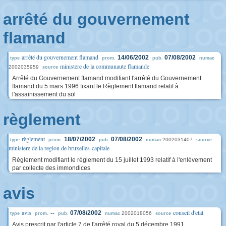
arrêté du gouvernement
flamand
arrêté du gouvernement flamand
14/06/2002
07/08/2002
type
prom.
pub.
numac
ministere de la communaute flamande
2002035959
source
Arrêté du Gouvernement flamand modifiant l'arrêté du Gouvernement
flamand du 5 mars 1996 fixant le Règlement flamand relatif à
l'assainissement du sol
règlement
règlement
18/07/2002
07/08/2002
2002031407
type
prom.
pub.
numac
source
ministere de la region de bruxelles-capitale
Règlement modifiant le règlement du 15 juillet 1993 relatif à l'enlèvement
par collecte des immondices
avis
avis
conseil d'etat
--
07/08/2002
2002018056
type
prom.
pub.
numac
source
Avis prescrit par l'article 7 de l'arrêté royal du 5 décembre 1991