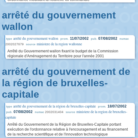
arrêté du gouvernement
wallon
arrêté du gouvernement wallon
11/07/2002
07/08/2002
type
prom.
pub.
numac
ministere de la region wallonne
2002027679
source
Arrêté du Gouvernement wallon fixant le budget de la Commission
régionale d'Aménagement du Territoire pour l'année 2001
arrêté du gouvernement de
la région de bruxelles-
capitale
arrêté du gouvernement de la région de bruxelles-capitale
18/07/2002
type
prom.
ministere de la region de bruxelles-
07/08/2002
2002031404
pub.
numac
source
capitale
Arrêté du Gouvernement de la Région de Bruxelles-Capitale portant
exécution de l'ordonnance relative à l'encouragement et au financement
de la recherche scientifique et de l'innovation technologique