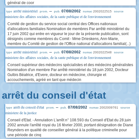
général de coor
arrêté ministériel
--
07/08/2002
2002022515
type
prom.
pub.
numac
source
ministere des affaires sociales, de la sante publique et de l'environnement
Comité de gestion du service social central des Offices nationaux
d'allocations familiales Nomination de membres Par arrêté ministériel du
17 juin 2002 qui entre en vigueur le jour de la présente publication, sont
désignés comme membres du Comit - Mme Drieskens, Ann-Marie,
membre du Comité de gestion de l'Office national d'allocations familial(...)
arrêté ministériel
--
07/08/2002
2002022548
type
prom.
pub.
numac
source
ministere des affaires sociales, de la sante publique et de l'environnement
Conseil supérieur des médecins spécialistes et des médecins généralistes
Nomination d'un membre Par arrêté ministériel du 18 juin 2002, Docteur
Gulbis Béatrice, d'Evere, docteur en médecine, chirurgie et
accouchements, agréé en tant que médecin
arrêt du conseil d'état
arrêt du conseil d'état
--
07/08/2002
2002009761
type
prom.
pub.
numac
source
ministere de la justice
Conseil d'Etat. - Annulation L'arrêt n° 108.593 du Conseil d'Etat du 28 juin
2002 annule l'arrêté royal du 16 février 2000, portant désignation de Diane
Reynders en qualité de conseiller général à la politique criminelle pour
une période de cinq