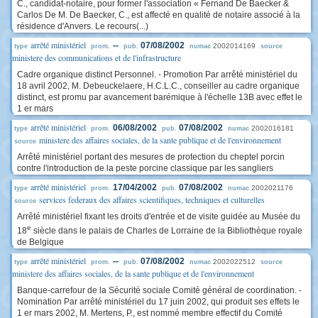
C., candidat-notaire, pour former l'association « Fernand De Baecker &
Carlos De M. De Baecker, C., est affecté en qualité de notaire associé à la
résidence d'Anvers. Le recours(...)
arrêté ministériel
--
07/08/2002
2002014169
type
prom.
pub.
numac
source
ministere des communications et de l'infrastructure
Cadre organique distinct Personnel. - Promotion Par arrêté ministériel du
18 avril 2002, M. Debeuckelaere, H.C.L.C., conseiller au cadre organique
distinct, est promu par avancement barémique à l'échelle 13B avec effet le
1 er mars
arrêté ministériel
06/08/2002
07/08/2002
2002016181
type
prom.
pub.
numac
ministere des affaires sociales, de la sante publique et de l'environnement
source
Arrêté ministériel portant des mesures de protection du cheptel porcin
contre l'introduction de la peste porcine classique par les sangliers
arrêté ministériel
17/04/2002
07/08/2002
2002021176
type
prom.
pub.
numac
services federaux des affaires scientifiques, techniques et culturelles
source
Arrêté ministériel fixant les droits d'entrée et de visite guidée au Musée du
e
18
siècle dans le palais de Charles de Lorraine de la Bibliothèque royale
de Belgique
arrêté ministériel
--
07/08/2002
2002022512
type
prom.
pub.
numac
source
ministere des affaires sociales, de la sante publique et de l'environnement
Banque-carrefour de la Sécurité sociale Comité général de coordination. -
Nomination Par arrêté ministériel du 17 juin 2002, qui produit ses effets le
1 er mars 2002, M. Mertens, P., est nommé membre effectif du Comité