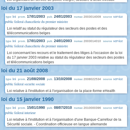
loi du 17 janvier 2003
loi
service
17/01/2003
24/01/2003
2003014009
type
prom.
pub.
numac
source
public federal chancellerie du premier ministre
Loi relatif au statut du régulateur des secteurs des postes et des
télécommunications belges
loi
service
17/01/2003
24/01/2003
2003014010
type
prom.
pub.
numac
source
public federal chancellerie du premier ministre
Loi concernant les recours et le traitement des litiges à l'occasion de la loi
du 17 janvier 2003 relative au statut du régulateur des secteurs des postes
et télécommunications belges
loi du 21 août 2008
loi
service
21/08/2008
13/10/2008
2008022534
type
prom.
pub.
numac
source
public federal securite sociale
Loi relative à l'institution et à l'organisation de la place-forme eHealth
loi du 15 janvier 1990
loi
service
15/01/1990
08/07/2010
2010000396
type
prom.
pub.
numac
source
public federal interieur
Loi relative à l'institution et à l'organisation d'une Banque-Carrefour de la
Sécurité sociale. - Coordination officieuse en langue allemande