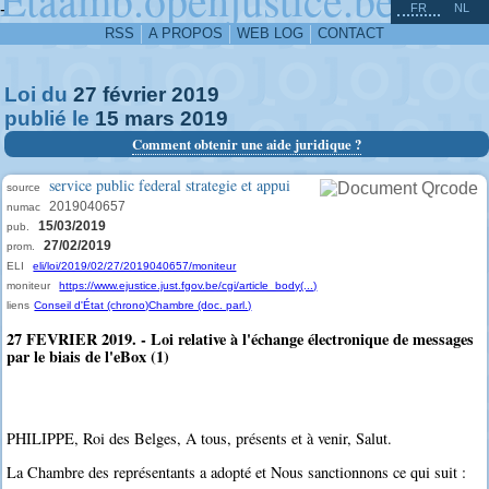
^
-
FR
NL
RSS
A PROPOS
WEB LOG
CONTACT
Loi du
27
février
2019
publié le
15
mars
2019
Comment obtenir une aide juridique ?
service public federal strategie et appui
source
2019040657
numac
15/03/2019
pub.
27/02/2019
prom.
ELI
eli/loi/2019/02/27/2019040657/moniteur
moniteur
https://www.ejustice.just.fgov.be/cgi/article_body(...)
liens
Conseil d'État (chrono)
Chambre (doc. parl.)
27 FEVRIER 2019. - Loi relative à l'échange électronique de messages
par le biais de l'eBox (1)
PHILIPPE, Roi des Belges, A tous, présents et à venir, Salut.
La Chambre des représentants a adopté et Nous sanctionnons ce qui suit :