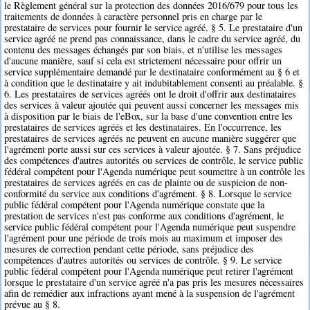
le Règlement général sur la protection des données 2016/679 pour tous les
traitements de données à caractère personnel pris en charge par le
prestataire de services pour fournir le service agréé. § 5. Le prestataire d'un
service agréé ne prend pas connaissance, dans le cadre du service agréé, du
contenu des messages échangés par son biais, et n'utilise les messages
d'aucune manière, sauf si cela est strictement nécessaire pour offrir un
service supplémentaire demandé par le destinataire conformément au § 6 et
à condition que le destinataire y ait indubitablement consenti au préalable. §
6. Les prestataires de services agréés ont le droit d'offrir aux destinataires
des services à valeur ajoutée qui peuvent aussi concerner les messages mis
à disposition par le biais de l'eBox, sur la base d'une convention entre les
prestataires de services agréés et les destinataires. En l'occurrence, les
prestataires de services agréés ne peuvent en aucune manière suggérer que
l'agrément porte aussi sur ces services à valeur ajoutée. § 7. Sans préjudice
des compétences d'autres autorités ou services de contrôle, le service public
fédéral compétent pour l'Agenda numérique peut soumettre à un contrôle les
prestataires de services agréés en cas de plainte ou de suspicion de non-
conformité du service aux conditions d'agrément. § 8. Lorsque le service
public fédéral compétent pour l'Agenda numérique constate que la
prestation de services n'est pas conforme aux conditions d'agrément, le
service public fédéral compétent pour l'Agenda numérique peut suspendre
l'agrément pour une période de trois mois au maximum et imposer des
mesures de correction pendant cette période, sans préjudice des
compétences d'autres autorités ou services de contrôle. § 9. Le service
public fédéral compétent pour l'Agenda numérique peut retirer l'agrément
lorsque le prestataire d'un service agréé n'a pas pris les mesures nécessaires
afin de remédier aux infractions ayant mené à la suspension de l'agrément
prévue au § 8.