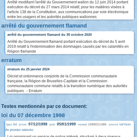
Arrêté modifiant l'arrêté du Gouvernement wallon du 12 juin 2014 portant
exécution du décret du 27 mars 2014 relatif, pour les matières visées à
l'article 138 de la Constitution, aux communications par voie électronique
entre les usagers et les autorités publiques wallonnes
arrêté du gouvernement flamand
arrêté du gouvernement flamand du 30 octobre 2020
Arrêté du Gouvernement flamand portant exécution du décret du 5 avril
2019 relatif à l'indemnisation des dommages causés par les calamités en
Région flamande
erratum
erratum du 25 janvier 2024
Décret et ordonnance conjoints de la Commission communautaire
française, la Région de Bruxelles-Capitale et la Commission
communautaire commune relatifs à la transition numérique des autorités
publiques . - Erratum
Textes mentionnés par ce document:
loi du 07 décembre 1998
loi
services
07/12/1998
05/01/1999
1998021488
type
prom.
pub.
numac
source
du premier ministre
Loi organisant un service de police intégré, structuré à deux niveaux