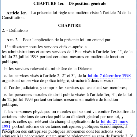
CHAPITRE 1er. - Disposition générale
Article 1er.
La présente loi règle une matière visée à l'article 74 de la
Constitution.
CHAPITRE
2. - Définitions
Art. 2.
Pour l'application de la présente loi, on entend par:
1° utilisateur: tous les services cités ci-après: a.
les administrations et autres services de l'Etat visés à l'article 1er, 1°, de la
loi du 22 juillet 1993 portant certaines mesures en matière de fonction
publique;
b. les services relevant du ministère de la Défense;
loi du 7 décembre 1998
c. les services visés à l'article 2, 2° et 3°, de la
organisant un service de police intégré, structuré à deux niveaux;
d. l'ordre judiciaire, y compris les services qui assistent ses membres;
e. les personnes morales de droit public visées à l'article 1er, 3°, de la loi
du 22 juillet 1993 portant certaines mesures en matière de fonction
publique;
f. les personnes physiques ou morales qui se sont vu confier l'exécution de
certaines missions de service public ou d'intérêt général par une loi, y
loi du 21 mars
compris celles qui relèvent du champ d'application de la
1991
portant réforme de certaines entreprises publiques économiques, à
l'exception des entreprises publiques autonomes dont les actions sont
admises à la négociation sur un marché réglementé au sens de l'article 2, 3°,