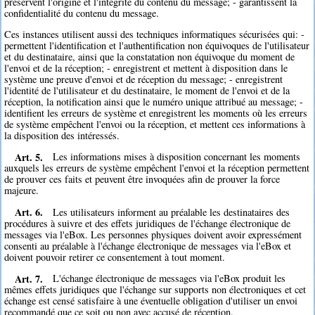
préservent l'origine et l'intégrité du contenu du message; - garantissent la
confidentialité du contenu du message.
Ces instances utilisent aussi des techniques informatiques sécurisées qui: -
permettent l'identification et l'authentification non équivoques de l'utilisateur
et du destinataire, ainsi que la constatation non équivoque du moment de
l'envoi et de la réception; - enregistrent et mettent à disposition dans le
système une preuve d'envoi et de réception du message; - enregistrent
l'identité de l'utilisateur et du destinataire, le moment de l'envoi et de la
réception, la notification ainsi que le numéro unique attribué au message; -
identifient les erreurs de système et enregistrent les moments où les erreurs
de système empêchent l'envoi ou la réception, et mettent ces informations à
la disposition des intéressés.
Art. 5.
Les informations mises à disposition concernant les moments
auxquels les erreurs de système empêchent l'envoi et la réception permettent
de prouver ces faits et peuvent être invoquées afin de prouver la force
majeure.
Art. 6.
Les utilisateurs informent au préalable les destinataires des
procédures à suivre et des effets juridiques de l'échange électronique de
messages via l'eBox. Les personnes physiques doivent avoir expressément
consenti au préalable à l'échange électronique de messages via l'eBox et
doivent pouvoir retirer ce consentement à tout moment.
Art. 7.
L'échange électronique de messages via l'eBox produit les
mêmes effets juridiques que l'échange sur supports non électroniques et cet
échange est censé satisfaire à une éventuelle obligation d'utiliser un envoi
recommandé que ce soit ou non avec accusé de réception.