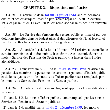
de certains organismes d'intérêt public.
CHAPITRE X. - Dispositions modificatives
Art. 31.
loi du 21 juillet 1844
L'article 38 de la
sur les pensions
civiles et ecclésiastiques, modifié par l'arrêté royal n° 16 du 15 octobre
1934 et par la loi du 11 avril 2005, est remplacé par la disposition suivante
: «
Art. 38.
Le Service des Pensions du Secteur public est financé par des
dotations inscrites dans le budget général des dépenses de l'Etat fédéral et
par des recettes liées à ses missions et sa gestion. »
Art. 32.
A l'article 1er de la loi du 16 mars 1954 relative au contrôle de
certains organismes d'intérêt public, la catégorie A est complétée par les
mots « Service des Pensions du Secteur public », à insérer dans l'ordre
alphabétique.
Art. 33.
loi du 28 avril 1958
Dans l'article 4, § 3, de la
relative à la
pension des membres du personnel de certains organismes d'intérêt public
et de leurs ayants droit, les mots « au Trésor public » sont remplacés par
les mots « au Service des Pensions du Secteur public ».
Art. 34.
A l'article 12 de la même loi, sont apportées les modifications
suivantes :
1° dans le § 2, les mots « Trésor public » sont remplacés par les mots «
Service des Pensions du Secteur public »;
loi du 24 décembre 1999
2° dans le § 4, modifié par la
, les mots «