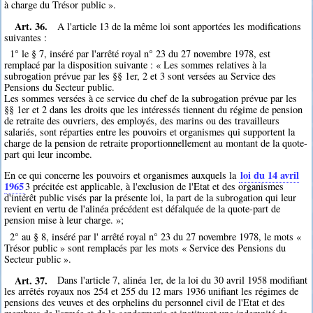
à charge du Trésor public ».
Art. 36.
A l'article 13 de la même loi sont apportées les modifications
suivantes :
1° le § 7, inséré par l'arrêté royal n° 23 du 27 novembre 1978, est
remplacé par la disposition suivante : « Les sommes relatives à la
subrogation prévue par les §§ 1er, 2 et 3 sont versées au Service des
Pensions du Secteur public.
Les sommes versées à ce service du chef de la subrogation prévue par les
§§ 1er et 2 dans les droits que les intéressés tiennent du régime de pension
de retraite des ouvriers, des employés, des marins ou des travailleurs
salariés, sont réparties entre les pouvoirs et organismes qui supportent la
charge de la pension de retraite proportionnellement au montant de la quote-
part qui leur incombe.
loi du 14 avril
En ce qui concerne les pouvoirs et organismes auxquels la
1965
3
précitée est applicable, à l'exclusion de l'Etat et des organismes
d'intérêt public visés par la présente loi, la part de la subrogation qui leur
revient en vertu de l'alinéa précédent est défalquée de la quote-part de
pension mise à leur charge. »;
2° au § 8, inséré par l' arrêté royal n° 23 du 27 novembre 1978, le mots «
Trésor public » sont remplacés par les mots « Service des Pensions du
Secteur public ».
Art. 37.
Dans l'article 7, alinéa 1er, de la loi du 30 avril 1958 modifiant
les arrêtés royaux nos 254 et 255 du 12 mars 1936 unifiant les régimes de
pensions des veuves et des orphelins du personnel civil de l'Etat et des