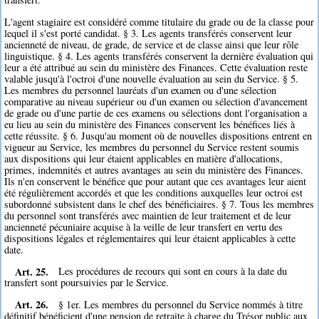
L'agent stagiaire est considéré comme titulaire du grade ou de la classe pour
lequel il s'est porté candidat. § 3. Les agents transférés conservent leur
ancienneté de niveau, de grade, de service et de classe ainsi que leur rôle
linguistique. § 4. Les agents transférés conservent la dernière évaluation qui
leur a été attribué au sein du ministère des Finances. Cette évaluation reste
valable jusqu'à l'octroi d'une nouvelle évaluation au sein du Service. § 5.
Les membres du personnel lauréats d'un examen ou d'une sélection
comparative au niveau supérieur ou d'un examen ou sélection d'avancement
de grade ou d'une partie de ces examens ou sélections dont l'organisation a
eu lieu au sein du ministère des Finances conservent les bénéfices liés à
cette réussite. § 6. Jusqu'au moment où de nouvelles dispositions entrent en
vigueur au Service, les membres du personnel du Service restent soumis
aux dispositions qui leur étaient applicables en matière d'allocations,
primes, indemnités et autres avantages au sein du ministère des Finances.
Ils n'en conservent le bénéfice que pour autant que ces avantages leur aient
été régulièrement accordés et que les conditions auxquelles leur octroi est
subordonné subsistent dans le chef des bénéficiaires. § 7. Tous les membres
du personnel sont transférés avec maintien de leur traitement et de leur
ancienneté pécuniaire acquise à la veille de leur transfert en vertu des
dispositions légales et réglementaires qui leur étaient applicables à cette
date.
Art. 25.
Les procédures de recours qui sont en cours à la date du
transfert sont poursuivies par le Service.
Art. 26.
§ 1er. Les membres du personnel du Service nommés à titre
définitif bénéficient d'une pension de retraite à charge du Trésor public aux