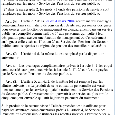
remplacés par les mots « Service des Pensions du Secteur public »;
2° dans le paragraphe 2, les mots « Fonds des pensions de survie » sont
remplacés par les mots « Service des Pensions du Secteur public ».
Art. 59.
loi du 4 mars 2004
L'article 2 de la
accordant des avantages
complémentaires en matière de pension de retraite aux personnes désignées
pour exercer une fonction de management ou d'encadrement dans un service
public, est complété comme suit : « 5° aux personnes qui, suite à leur
désignation pour exercer une fonction de management ou d'encadrement
analogue à celle visée au 1° ou au 2° au Service des Pensions du Secteur
public, sont assujetties au régime de pension des travailleurs salariés. »
Art. 60.
L'article 4 de la même loi est remplacé par la disposition
suivante : «
Art. 4.
Les avantages complémentaires prévus à l'article 3, § 1er et qui
sont accordés aux personnes visées à l'article 2, 1°, 2° et 4°, sont payées
par le Service des Pensions du Secteur public. »
Art. 61.
L'article 5, alinéa 2, de la même loi est remplacé par les
alinéas suivants : « Le produit de cette cotisation personnelle est versé
mensuellement par le service qui paie le traitement, au Service des Pensions
du Secteur public. Ce versement doit parvenir à ce service au plus tard le
cinquième jour ouvrable qui suit le jour du paiement du traitement.
Si le produit de la retenue visée à l'alinéa précédent est insuffisant pour
payer les avantages complémentaires prévus à l'article 4, le Service des
Pensions du Secteur public utilisera les recettes prévues à l'article 68ter, §