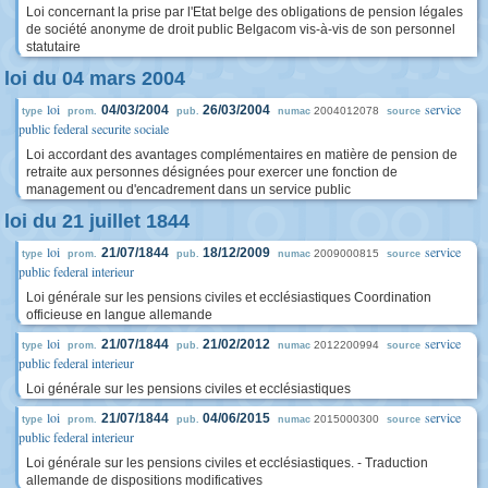
Loi concernant la prise par l'Etat belge des obligations de pension légales
de société anonyme de droit public Belgacom vis-à-vis de son personnel
statutaire
loi du 04 mars 2004
loi
service
04/03/2004
26/03/2004
2004012078
type
prom.
pub.
numac
source
public federal securite sociale
Loi accordant des avantages complémentaires en matière de pension de
retraite aux personnes désignées pour exercer une fonction de
management ou d'encadrement dans un service public
loi du 21 juillet 1844
loi
service
21/07/1844
18/12/2009
2009000815
type
prom.
pub.
numac
source
public federal interieur
Loi générale sur les pensions civiles et ecclésiastiques Coordination
officieuse en langue allemande
loi
service
21/07/1844
21/02/2012
2012200994
type
prom.
pub.
numac
source
public federal interieur
Loi générale sur les pensions civiles et ecclésiastiques
loi
service
21/07/1844
04/06/2015
2015000300
type
prom.
pub.
numac
source
public federal interieur
Loi générale sur les pensions civiles et ecclésiastiques. - Traduction
allemande de dispositions modificatives