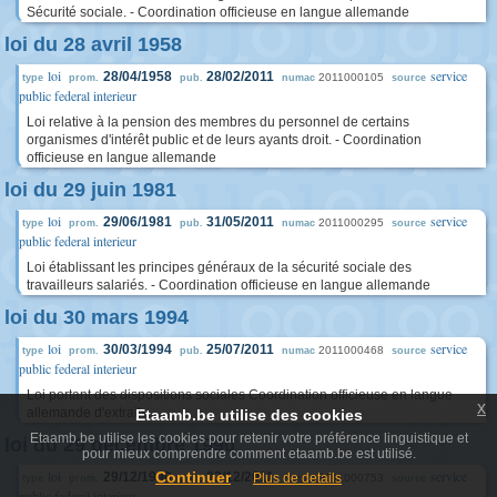
Sécurité sociale. - Coordination officieuse en langue allemande
loi du 28 avril 1958
loi
service
28/04/1958
28/02/2011
2011000105
type
prom.
pub.
numac
source
public federal interieur
Loi relative à la pension des membres du personnel de certains
organismes d'intérêt public et de leurs ayants droit. - Coordination
officieuse en langue allemande
loi du 29 juin 1981
loi
service
29/06/1981
31/05/2011
2011000295
type
prom.
pub.
numac
source
public federal interieur
Loi établissant les principes généraux de la sécurité sociale des
travailleurs salariés. - Coordination officieuse en langue allemande
loi du 30 mars 1994
loi
service
30/03/1994
25/07/2011
2011000468
type
prom.
pub.
numac
source
public federal interieur
Loi portant des dispositions sociales Coordination officieuse en langue
x
allemande d'extraits
Etaamb.be utilise des cookies
Etaamb.be utilise les cookies pour retenir votre préférence linguistique et
loi du 29 décembre 1990
pour mieux comprendre comment etaamb.be est utilisé.
loi
service
Continuer
29/12/1990
02/12/2011
Plus de details
2011000753
type
prom.
pub.
numac
source
public federal interieur