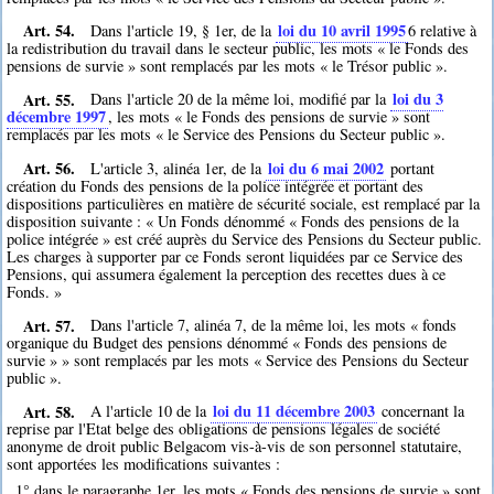
Art. 54.
loi du 10 avril 1995
Dans l'article 19, § 1er, de la
6
relative à
la redistribution du travail dans le secteur public, les mots « le Fonds des
pensions de survie » sont remplacés par les mots « le Trésor public ».
Art. 55.
loi du 3
Dans l'article 20 de la même loi, modifié par la
décembre 1997
, les mots « le Fonds des pensions de survie » sont
remplacés par les mots « le Service des Pensions du Secteur public ».
Art. 56.
loi du 6 mai 2002
L'article 3, alinéa 1er, de la
portant
création du Fonds des pensions de la police intégrée et portant des
dispositions particulières en matière de sécurité sociale, est remplacé par la
disposition suivante : « Un Fonds dénommé « Fonds des pensions de la
police intégrée » est créé auprès du Service des Pensions du Secteur public.
Les charges à supporter par ce Fonds seront liquidées par ce Service des
Pensions, qui assumera également la perception des recettes dues à ce
Fonds. »
Art. 57.
Dans l'article 7, alinéa 7, de la même loi, les mots « fonds
organique du Budget des pensions dénommé « Fonds des pensions de
survie » » sont remplacés par les mots « Service des Pensions du Secteur
public ».
Art. 58.
loi du 11 décembre 2003
A l'article 10 de la
concernant la
reprise par l'Etat belge des obligations de pensions légales de société
anonyme de droit public Belgacom vis-à-vis de son personnel statutaire,
sont apportées les modifications suivantes :
1° dans le paragraphe 1er, les mots « Fonds des pensions de survie » sont