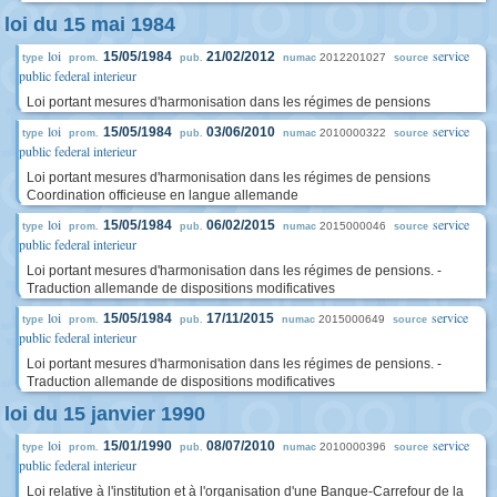
loi du 15 mai 1984
loi
service
15/05/1984
21/02/2012
2012201027
type
prom.
pub.
numac
source
public federal interieur
Loi portant mesures d'harmonisation dans les régimes de pensions
loi
service
15/05/1984
03/06/2010
2010000322
type
prom.
pub.
numac
source
public federal interieur
Loi portant mesures d'harmonisation dans les régimes de pensions
Coordination officieuse en langue allemande
loi
service
15/05/1984
06/02/2015
2015000046
type
prom.
pub.
numac
source
public federal interieur
Loi portant mesures d'harmonisation dans les régimes de pensions. -
Traduction allemande de dispositions modificatives
loi
service
15/05/1984
17/11/2015
2015000649
type
prom.
pub.
numac
source
public federal interieur
Loi portant mesures d'harmonisation dans les régimes de pensions. -
Traduction allemande de dispositions modificatives
loi du 15 janvier 1990
loi
service
15/01/1990
08/07/2010
2010000396
type
prom.
pub.
numac
source
public federal interieur
Loi relative à l'institution et à l'organisation d'une Banque-Carrefour de la