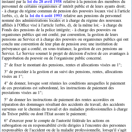
loi du 28 avril 1958
instauré par la
relative à la pension des membres du
personnel de certains organismes d' intérêt public et de leurs ayants droit;
- à charge du régime commun de pension des pouvoirs locaux visé à l'article
loi du 6 août 1993
1erbis, c), de la
relative aux pensions du personnel
nommé des administrations locales et à charge du régime des nouveaux
affiliés à l'Office visé à l'article 1erbis, d), de la même loi; - à charge du
Fonds des pensions de la police intégrée; - à charge des pouvoirs ou
organismes publics qui ont confié, par convention, la gestion de leurs
pensions au Service et à charge des pouvoirs ou organismes publics qui ont
conclu une convention de leur plan de pension avec une institution de
prévoyance qui a confié, en sous-traitance, la gestion de ces pensions au
Service. Le Service soumet le projet de décision d'octroi de ces avantages à
l'approbation du pouvoir ou de l'organisme public concerné.
2° de fixer le montant des pensions, rentes et allocations visées au 1°;
3° de procéder à la gestion et au suivi des pensions, rentes, allocations
visées au 1°;
4° de donner, lorsque sont réunies les conditions auxquelles le paiement
de ces prestations est subordonné, les instructions de paiement des
prestations visées au 1°;
5° de donner les instructions de paiement des rentes accordées en
réparation des dommages résultant des accidents du travail, des accidents
survenus sur le chemin du travail et des maladies professionnelles à charge
du Trésor public ou dont l'Etat assure le paiement;
6° d'exercer pour le compte de l'autorité fédérale les actions en
subrogation ou en responsabilité civile dirigées à l'encontre des personnes
responsables de l'accident ou de la maladie professionnelle, lorsqu'il s'agit