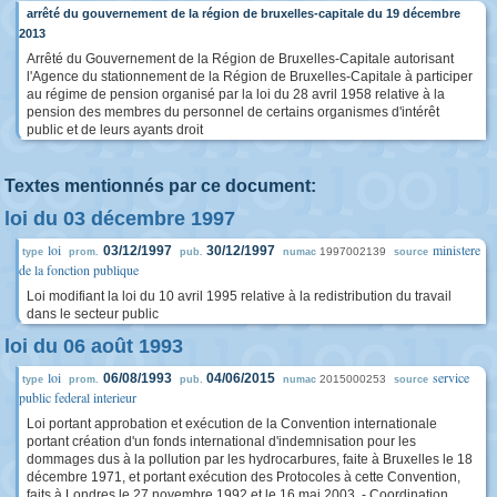
arrêté du gouvernement de la région de bruxelles-capitale du 19 décembre
2013
Arrêté du Gouvernement de la Région de Bruxelles-Capitale autorisant
l'Agence du stationnement de la Région de Bruxelles-Capitale à participer
au régime de pension organisé par la loi du 28 avril 1958 relative à la
pension des membres du personnel de certains organismes d'intérêt
public et de leurs ayants droit
Textes mentionnés par ce document:
loi du 03 décembre 1997
loi
ministere
03/12/1997
30/12/1997
1997002139
type
prom.
pub.
numac
source
de la fonction publique
Loi modifiant la loi du 10 avril 1995 relative à la redistribution du travail
dans le secteur public
loi du 06 août 1993
loi
service
06/08/1993
04/06/2015
2015000253
type
prom.
pub.
numac
source
public federal interieur
Loi portant approbation et exécution de la Convention internationale
portant création d'un fonds international d'indemnisation pour les
dommages dus à la pollution par les hydrocarbures, faite à Bruxelles le 18
décembre 1971, et portant exécution des Protocoles à cette Convention,
faits à Londres le 27 novembre 1992 et le 16 mai 2003. - Coordination