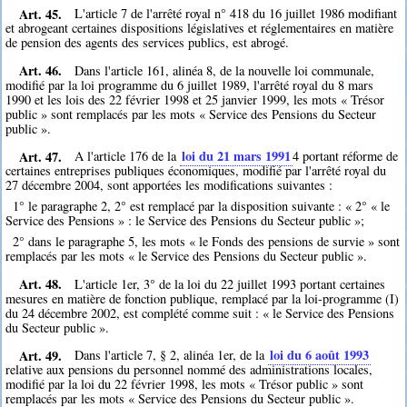
Art. 45.
L'article 7 de l'arrêté royal n° 418 du 16 juillet 1986 modifiant
et abrogeant certaines dispositions législatives et réglementaires en matière
de pension des agents des services publics, est abrogé.
Art. 46.
Dans l'article 161, alinéa 8, de la nouvelle loi communale,
modifié par la loi programme du 6 juillet 1989, l'arrêté royal du 8 mars
1990 et les lois des 22 février 1998 et 25 janvier 1999, les mots « Trésor
public » sont remplacés par les mots « Service des Pensions du Secteur
public ».
Art. 47.
loi du 21 mars 1991
A l'article 176 de la
4
portant réforme de
certaines entreprises publiques économiques, modifié par l'arrêté royal du
27 décembre 2004, sont apportées les modifications suivantes :
1° le paragraphe 2, 2° est remplacé par la disposition suivante : « 2° « le
Service des Pensions » : le Service des Pensions du Secteur public »;
2° dans le paragraphe 5, les mots « le Fonds des pensions de survie » sont
remplacés par les mots « le Service des Pensions du Secteur public ».
Art. 48.
L'article 1er, 3° de la loi du 22 juillet 1993 portant certaines
mesures en matière de fonction publique, remplacé par la loi-programme (I)
du 24 décembre 2002, est complété comme suit : « le Service des Pensions
du Secteur public ».
Art. 49.
loi du 6 août 1993
Dans l'article 7, § 2, alinéa 1er, de la
relative aux pensions du personnel nommé des administrations locales,
modifié par la loi du 22 février 1998, les mots « Trésor public » sont
remplacés par les mots « Service des Pensions du Secteur public ».