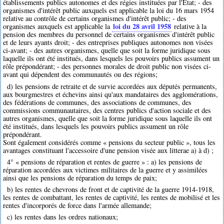
établissements publics autonomes et des régies instituées par l'Etat; - des
organismes d'intérêt public auxquels est applicable la loi du 16 mars 1954
relative au contrôle de certains organismes d'intérêt public; - des
loi du 28 avril 1958
organismes auxquels est applicable la
relative à la
pension des membres du personnel de certains organismes d'intérêt public
et de leurs ayants droit; - des entreprises publiques autonomes non visées
ci-avant; - des autres organismes, quelle que soit la forme juridique sous
laquelle ils ont été institués, dans lesquels les pouvoirs publics assument un
rôle prépondérant; - des personnes morales de droit public non visées ci-
avant qui dépendent des communautés ou des régions;
d) les pensions de retraite et de survie accordées aux députés permanents,
aux bourgmestres et échevins ainsi qu'aux mandataires des agglomérations,
des fédérations de communes, des associations de communes, des
commissions communautaires, des centres publics d'action sociale et des
autres organismes, quelle que soit la forme juridique sous laquelle ils ont
été institués, dans lesquels les pouvoirs publics assument un rôle
prépondérant.
Sont également considérés comme « pensions du secteur public », tous les
avantages constituant l'accessoire d'une pension visée aux litterae a) à d) ;
4° « pensions de réparation et rentes de guerre » : a) les pensions de
réparation accordées aux victimes militaires de la guerre et y assimilées
ainsi que les pensions de réparation du temps de paix;
b) les rentes de chevrons de front et de captivité de la guerre 1914-1918,
les rentes de combattant, les rentes de captivité, les rentes de mobilisé et les
rentes d'incorporés de force dans l'armée allemande;
c) les rentes dans les ordres nationaux;