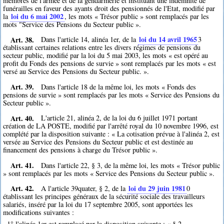
membres de l'armée et de la gendarmerie et instituant une indemnité de
funérailles en faveur des ayants droit des pensionnés de l'Etat, modifié par
loi du 6 mai 2002
la
, les mots « Trésor public » sont remplacés par les
mots "Service des Pensions du Secteur public ».
Art. 38.
loi du 14 avril 1965
Dans l'article 14, alinéa 1er, de la
3
établissant certaines relations entre les divers régimes de pensions du
secteur public, modifié par la loi du 5 mai 2003, les mots « est opéré au
profit du Fonds des pensions de survie » sont remplacés par les mots « est
versé au Service des Pensions du Secteur public. ».
Art. 39.
Dans l'article 18 de la même loi, les mots « Fonds des
pensions de survie » sont remplacés par les mots « Service des Pensions du
Secteur public ».
Art. 40.
L'article 21, alinéa 2, de la loi du 6 juillet 1971 portant
création de LA POSTE, modifié par l'arrêté royal du 10 novembre 1996, est
complété par la disposition suivante : « La cotisation prévue à l'alinéa 2, est
versée au Service des Pensions du Secteur public et est destinée au
financement des pensions à charge du Trésor public ».
Art. 41.
Dans l'article 22, § 3, de la même loi, les mots « Trésor public
» sont remplacés par les mots « Service des Pensions du Secteur public ».
Art. 42.
loi du 29 juin 1981
A l'article 39quater, § 2, de la
0
établissant les principes généraux de la sécurité sociale des travailleurs
salariés, inséré par la loi du 17 septembre 2005, sont apportées les
modifications suivantes :
1° l'alinéa 1er est remplacé par la disposition suivante : « § 2.