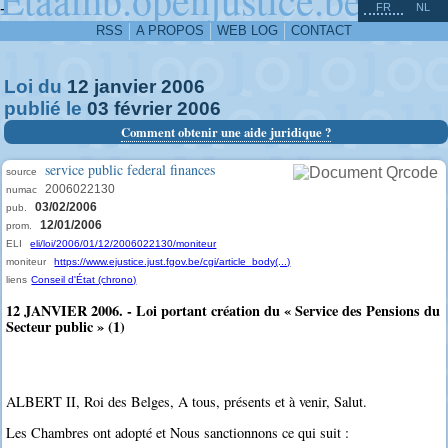
^
-
FR
NL
RSS
A PROPOS
WEB LOG
CONTACT
Loi du
12
janvier
2006
publié le
03
février
2006
Comment obtenir une aide juridique ?
service public federal finances
source
2006022130
numac
03/02/2006
pub.
12/01/2006
prom.
ELI
eli/loi/2006/01/12/2006022130/moniteur
moniteur
https://www.ejustice.just.fgov.be/cgi/article_body(...)
liens
Conseil d'État (chrono)
12 JANVIER 2006. - Loi portant création du « Service des Pensions du
Secteur public » (1)
ALBERT II, Roi des Belges, A tous, présents et à venir, Salut.
Les Chambres ont adopté et Nous sanctionnons ce qui suit :