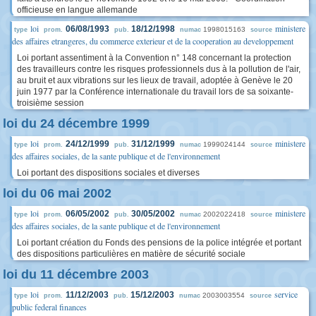
officieuse en langue allemande
loi
ministere
06/08/1993
18/12/1998
1998015163
type
prom.
pub.
numac
source
des affaires etrangeres, du commerce exterieur et de la cooperation au developpement
Loi portant assentiment à la Convention n° 148 concernant la protection
des travailleurs contre les risques professionnels dus à la pollution de l'air,
au bruit et aux vibrations sur les lieux de travail, adoptée à Genève le 20
juin 1977 par la Conférence internationale du travail lors de sa soixante-
troisième session
loi du 24 décembre 1999
loi
ministere
24/12/1999
31/12/1999
1999024144
type
prom.
pub.
numac
source
des affaires sociales, de la sante publique et de l'environnement
Loi portant des dispositions sociales et diverses
loi du 06 mai 2002
loi
ministere
06/05/2002
30/05/2002
2002022418
type
prom.
pub.
numac
source
des affaires sociales, de la sante publique et de l'environnement
Loi portant création du Fonds des pensions de la police intégrée et portant
des dispositions particulières en matière de sécurité sociale
loi du 11 décembre 2003
loi
service
11/12/2003
15/12/2003
2003003554
type
prom.
pub.
numac
source
public federal finances