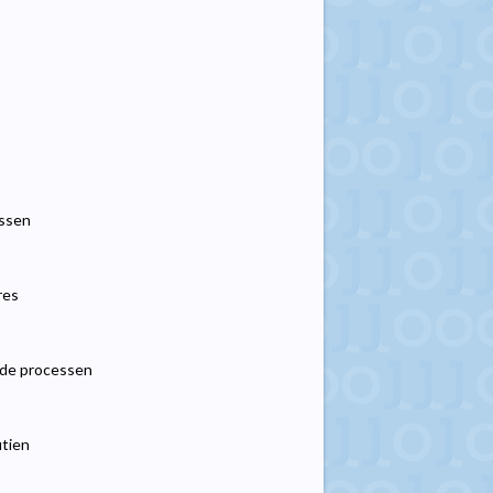
essen
res
nde processen
utien