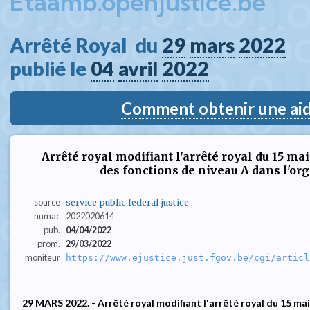
Etaamb.openjustice.be
Arrêté Royal  du 
29
mars
2022
publié le 
04
avril
2022
Comment obtenir une aide
Arrêté royal modifiant l'arrêté royal du 15 mai
des fonctions de niveau A dans l'org
source
service public federal justice
numac
2022020614
pub.
04/04/2022
prom.
29/03/2022
moniteur
https://www.ejustice.just.fgov.be/cgi/articl
29 MARS 2022. - Arrêté royal modifiant l'arrêté royal du 15 mai