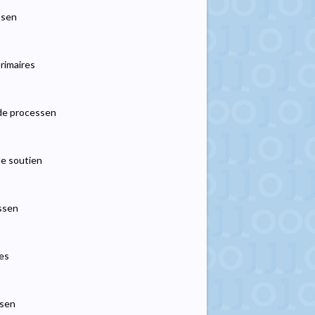
ssen
primaires
nde processen
de soutien
essen
res
ssen