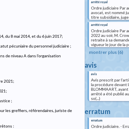
arrêté royal
Ordre judiciaire Par 
avocat, est nommé jug
titre subsidiaire, jug
arrêté royal
Ordre judiciaire Par 
2022 au soir, M. Crowe
2014, du 8 mai 2014, et du 6 juin 2017;
retraite à sa demande
vigueur le jour de la 
atut pécuniaire du personnel judiciaire ;
montrer plus (6)
ons de niveau A dans l'organisation
avis
avis
Avis prescrit par l'a
bre 2021;
la procédure devant l
BLOMMAART, ayant él
021;
arrêté a été publié au
so(...)
stice ;
erratum
r les greffiers, référendaires, juriste de
erratum
rrêtons :
Ordre judiciaire. - E