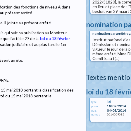
2022/31820], la corre
en lieu et place de : "
ification des fonctions de niveau A dans
besluit van 29 maart 2
e au présent arrêté.
nomination pa
 II jointe au présent arrêté.
is qui suit sa publication au Moniteur
nomination par arrêté roy
e que l'article 27 de la
loi du 18 février
Institut national d'a
Démission et nominat
ation judiciaire et au plus tard le 1er
vigueur le jour de la
même arrêté, Mme DE
Comité, au t(...)
ésent arrêté.
Textes mentio
BORNE
loi du 18 févr
 15 mai 2018 portant la classification des
rêté du 15 mai 2018 portant la
loi
type
18/02/2014
prom.
04/03/2014
pub.
2014009085
numac