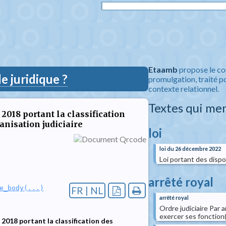
Etaamb
propose le co
 juridique ?
promulgation, traité po
contexte relationnel.
Textes qui me
 2018 portant la classification
anisation judiciaire
loi
loi du 26 décembre 2022
Loi portant des dispos
arrêté royal
e_body(...)
FR | NL
arrêté royal
Ordre judiciaire Par a
exercer ses fonction(.
 2018 portant la classification des