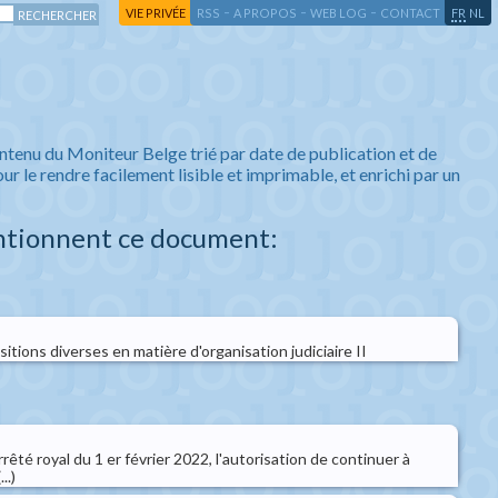
-
-
-
-
VIE PRIVÉE
RSS
A PROPOS
WEB LOG
CONTACT
FR
NL
ntenu du Moniteur Belge trié par date de publication et de
ur le rendre facilement lisible et imprimable, et enrichi par un
ntionnent ce document:
itions diverses en matière d'organisation judiciaire II
rrêté royal du 1 er février 2022, l'autorisation de continuer à
..)